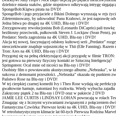
dzielnice miasta ssaków, gdzie stopniowo odkrywają intrygę sięgającą
SpongeBob:Klątwa pirata na DVD!
SpongeBob i jego przyjaciele z Bikini Dolnego wyruszają w rejs 
Zdeterminowany, by udowodnić Panu Krabowi, że jest naprawdę odw
Jedna bitwa po drugiej na 4K UHD, Blu-ray i DVD!
Zrezygnowany rewolucjonista Bob (Leonardo DiCaprio) pali trawkę i ż
bezlitosny przeciwnik, pułkownik Steven J. Lockjaw (Sean Penn), po 
Predator: Strefa zagrożenia na 4K UHD, Blu-ray i DVD!
Akcja tej nowej, fascynującej odsłony kultowej serii „Predator” roz
nieoczekiwanie znajduje sojuszniczkę w Thii (Elle Fanning). Razem
Tron: Ares na 4K UHD, Blu-ray i DVD!
Przygotuj się na pełną elektryzującej akcji przygodę w filmie TRON
jest gotowa na pierwszy fizyczny kontakt ze Sztuczną Inteligencją?
Springsteen: Ocal mnie od nicości na Blu-ray i DVD!
Osobisty film o powstawaniu akustycznego albumu „Nebraska”, w któ
sukcesu z demonami przeszłości. „Nebraska” okazała się punktem zw
Państwo Rose na Blu-ray i DVD!
W tej cierpkiej czarnej komedii Ivy i Theo Rose wydają się perfekcy
gwałtownie hamuje, natomiast Ivy rozkwita. Wtedy wybucha zajadła r
Zakręcony piątek 2 na Blu-ray i DVD oraz w pakiecie 2 DVD
JAMIE LEE CURTIS i LINDSAY LOHAN powracają w rolach Tess i Anny
Zmagając się z licznymi wyzwaniami związanymi z połączeniem dwóc
Fantastyczna Czwórka: Pierwsze kroki na 4K UHD, Blu-ray i DVD!
W retrofuturystycznym klimacie lat 60-tych Pierwsza Rodzina Marve