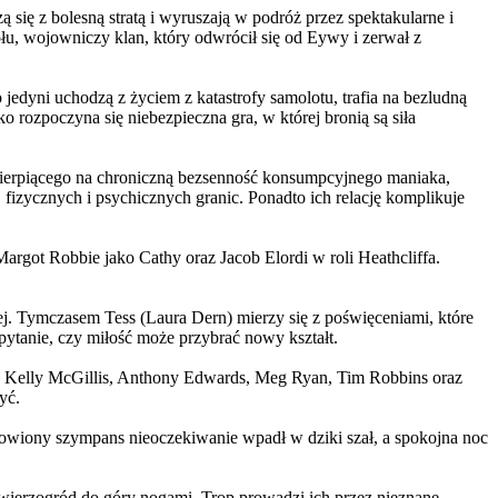
 się z bolesną stratą i wyruszają w podróż przez spektakularne i
, wojowniczy klan, który odwrócił się od Eywy i zerwał z
yni uchodzą z życiem z katastrofy samolotu, trafia na bezludną
rozpoczyna się niebezpieczna gra, w której bronią są siła
ierpiącego na chroniczną bezsenność konsumpcyjnego maniaka,
 fizycznych i psychicznych granic. Ponadto ich relację komplikuje
argot Robbie jako Cathy oraz Jacob Elordi w roli Heathcliffa.
ej. Tymczasem Tess (Laura Dern) mierzy się z poświęceniami, które
ytanie, czy miłość może przybrać nowy kształt.
er, Kelly McGillis, Anthony Edwards, Meg Ryan, Tim Robbins oraz
yć.
omowiony szympans nieoczekiwanie wpadł w dziki szał, a spokojna noc
ierzogród do góry nogami. Trop prowadzi ich przez nieznane