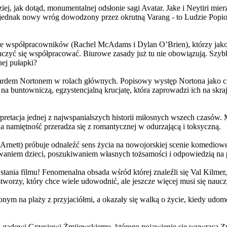
j, jak dotąd, monumentalnej odsłonie sagi Avatar. Jake i Neytiri mierzą
jednak nowy wróg dowodzony przez okrutną Varang - to Ludzie Popiołu
 współpracowników (Rachel McAdams i Dylan O’Brien), którzy jako jed
yć się współpracować. Biurowe zasady już tu nie obowiązują. Szybko 
nej pułapki?
wardem Nortonem w rolach głównych. Popisowy występ Nortona jako c
a buntowniczą, egzystencjalną krucjatę, która zaprowadzi ich na skraj
etacja jednej z najwspanialszych historii miłosnych wszech czasów. M
na namiętność przeradza się z romantycznej w odurzającą i toksyczną.
Arnett) próbuje odnaleźć sens życia na nowojorskiej scenie komediow
owaniem dzieci, poszukiwaniem własnych tożsamości i odpowiedzią na p
wstania filmu! Fenomenalna obsada wśród której znaleźli się Val Kilm
orzy, który chce wiele udowodnić, ale jeszcze więcej musi się naucz
onym na plaży z przyjaciółmi, a okazały się walką o życie, kiedy ud
 gadowi Grzesiowi Żmijewskiemu, którego pojawienie się wywraca Zw