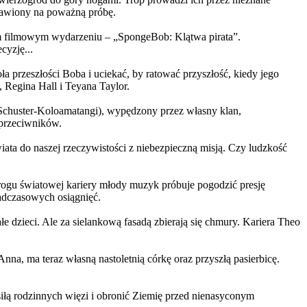
ystawiony na poważną próbę.
m filmowym wydarzeniu – „SpongeBob: Klątwa pirata”.
yzję...
a przeszłości Boba i uciekać, by ratować przyszłość, kiedy jego
 Regina Hall i Teyana Taylor.
us Schuster-Koloamatangi), wypędzony przez własny klan,
 przeciwników.
ata do naszej rzeczywistości z niebezpieczną misją. Czy ludzkość
rogu światowej kariery młody muzyk próbuje pogodzić presję
nadczasowych osiągnięć.
 dzieci. Ale za sielankową fasadą zbierają się chmury. Kariera Theo
ma teraz własną nastoletnią córkę oraz przyszłą pasierbicę.
iłą rodzinnych więzi i obronić Ziemię przed nienasyconym