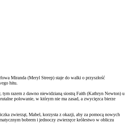
wa Miranda (Meryl Streep) staje do walki o przyszłość
wego hitu.
, tym razem z dawno niewidzianą siostrą Faith (Kathryn Newton) u
brutalne polowanie, w którym nie ma zasad, a zwycięzca bierze
czka zwierząt, Mabel, korzysta z okazji, aby za pomocą nowych
yzmatycznym bobrem i jednoczy zwierzęce królestwo w obliczu