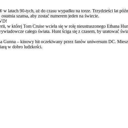
latach 90-tych, aż do czasu wypadku na torze. Trzydzieści lat późn
ostatnia szansa, aby zostać numerem jeden na świecie.
DVD!
serii, w której Tom Cruise wciela się w rolę nieustraszonego Ethana 
ci wywiadowcze całego świata. Hunt ściga się z czasem, by uratować świ
Gunna – kinowy hit oczekiwany przez fanów uniwersum DC. Mieszanka
arą w dobro ludzkości.