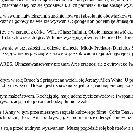
 znacznie dalej, niż się spodziewali, a ich partnerski układ zostaje w
życia w swoim największym, zupełnie nowym i absolutnie obowiązkowy
ażny i gotowy na wielkie wyzwania, SpongeBob podejmuje śmiałą dec
yje w paranoi z córką, Willą (Chase Infiniti). Oboje muszą stawić czoł
16 latach wraca do gry. W filmie występują również Benicio Del Toro,
grywa się w przyszłości na odległej planecie. Młody Predator (Dimitri
 ruszają w niebezpieczną wyprawę w poszukiwaniu najgroźniejszego z
: ARES. Ultrazaawansowany program Ares przenosi się z cyfrowego świ
rym w rolę Bruce’a Springsteena wcielił się Jeremy Allen White. U p
rotnym w życiu Bossa i jest uznawana za jedno z jego najbardziej po
jnym małżeństwem. Kochają się, mają udane życie zawodowe i wspaniałe
ywalizacja, a do głosu dochodzą tłumione żale.
 w tym prześmiesznym sequelu kultowego filmu. Córka Tess, Anna, 
h rodzin, Tess i Anna odkrywają, że piorun może uderzyć ponownie!
la staje przed trudnym wyzwaniem. Muszą pogodzić rolę bohaterów z s