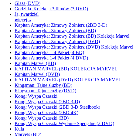
Glass (DVD)
Godzilla. Kolekcja 3 filmów (3 DVD)
Ja, twardziel
więcej...
Kapitan Ameryka: Zimowy Żołnierz (2BD 3-D)
Kapitan Ameryka: Zimowy Żołnierz (BD)
Kapitan Ameryka: Zimowy Żołnierz (BD) Kolekcja Marvel
Kapitan Ameryka: Zimowy Żołnierz (DVD)
Kapitan Ameryka: Zimowy Żołnierz (DVD) Kolekcja Marvel
Kapitan Ameryka 1-4 Pakiet (4 BD)
Kapitan Ameryka 1-4 Pakiet (4 DVD)
Kapitan Marvel (BD)
KAPITAN MARVEL (BD) KOLEKCJA MARVEL
Kapitan Marvel (DVD)
KAPITAN MARVEL (DVD) KOLEKCJA MARVEL
Kingsman: Tajne służby (BD)
Kingsman: Tajne służby (DVD)
Kong: Wyspa Czaszki
Kong: Wyspa Czaszki (2BD 3-D)
Kong: Wyspa Czaszki (2BD 3-D Steelbook)
Kong: Wyspa Czaszki (2BD 4K)
Kong: Wyspa Czaszki (BD)
Kong: Wyspa Czaszki Wydanie Specjalne (2 DVD)
Kula
Marvels (BD)