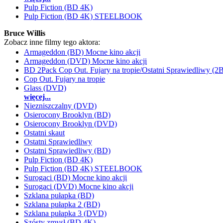
Pulp Fiction (BD 4K)
Pulp Fiction (BD 4K) STEELBOOK
Bruce Willis
Zobacz inne filmy tego aktora:
Armageddon (BD) Mocne kino akcji
Armageddon (DVD) Mocne kino akcji
BD 2Pack Cop Out. Fujary na tropie/Ostatni Sprawiedliwy (2
Cop Out. Fujary na tropie
Glass (DVD)
więcej...
Niezniszczalny (DVD)
Osierocony Brooklyn (BD)
Osierocony Brooklyn (DVD)
Ostatni skaut
Ostatni Sprawiedliwy
Ostatni Sprawiedliwy (BD)
Pulp Fiction (BD 4K)
Pulp Fiction (BD 4K) STEELBOOK
Surogaci (BD) Mocne kino akcji
Surogaci (DVD) Mocne kino akcji
Szklana pułapka (BD)
Szklana pułapka 2 (BD)
Szklana pułapka 3 (DVD)
Szósty zmysł (BD 4K)