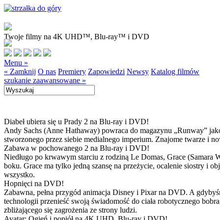
Twoje filmy na 4K UHD™, Blu-ray™ i DVD
Menu »
« Zamknij
O nas
Premiery
Zapowiedzi
Newsy
Katalog filmów
szukanie zaawansowane »
Diabeł ubiera się u Prady 2 na Blu-ray i DVD!
Andy Sachs (Anne Hathaway) powraca do magazynu „Runway” jako now
stworzonego przez siebie medialnego imperium. Znajome twarze i now
Zabawa w pochowanego 2 na Blu-ray i DVD!
Niedługo po krwawym starciu z rodziną Le Domas, Grace (Samara Wea
boku. Grace ma tylko jedną szansę na przeżycie, ocalenie siostry i
wszystko.
Hopnięci na DVD!
Zabawna, pełna przygód animacja Disney i Pixar na DVD. A gdybyśmy
technologii przenieść swoją świadomość do ciała robotycznego bobra
zbliżającego się zagrożenia ze strony ludzi.
Avatar: Ogień i popiół na 4K UHD, Blu-ray i DVD!