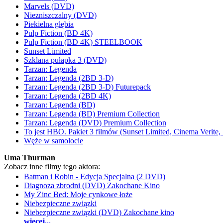
Marvels (DVD)
Niezniszczalny (DVD)
Piekielna głębia
Pulp Fiction (BD 4K)
Pulp Fiction (BD 4K) STEELBOOK
Sunset Limited
Szklana pułapka 3 (DVD)
Tarzan: Legenda
Tarzan: Legenda (2BD 3-D)
Tarzan: Legenda (2BD 3-D) Futurepack
Tarzan: Legenda (2BD 4K)
Tarzan: Legenda (BD)
Tarzan: Legenda (BD) Premium Collection
Tarzan: Legenda (DVD) Premium Collection
To jest HBO. Pakiet 3 filmów (Sunset Limited, Cinema Verite
Węże w samolocie
Uma Thurman
Zobacz inne filmy tego aktora:
Batman i Robin - Edycja Specjalna (2 DVD)
Diagnoza zbrodni (DVD) Zakochane Kino
My Zinc Bed: Moje cynkowe łoże
Niebezpieczne związki
Niebezpieczne związki (DVD) Zakochane kino
więcej...