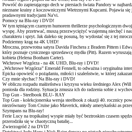
Powróć do zapierającego dech w piersiach świata Pandory w najbardzie
nieznane krainy z koczowniczymi Wietrznymi Kupcami. Pojawia się 
pradawnymi tradycjami Na'vi.
Pomocy na Blu-ray i DVD!
W tym tętniącym czarnym humorem thrillerze psychologicznym dwoje
wyspę. Aby przetrwać, muszą przezwyciężyć wzajemną niechęć i naucz
charakteru i spryt. Jak daleko się posuną, by wydostać się z tej mrocz
Podziemny krąg na 4K UHD!
Mroczna, przewrotna satyra Davida Finchera z Bradem Pittem i Ed
który poznaje cynicznego sprzedawcę mydła (Pitt). Razem wyruszają n
kobieta (Helena Bonham Carter).
Wichrowe Wzgórza - na 4K UHD, Blu-ray i DVD!
„Wichrowe Wzgórza” Emerald Fennell, to odważna i oryginalna interpr
Epicka opowieść o pożądaniu, miłości i szaleństwie, w której zakaza
Czy mnie słychac? Na Blu-ray i DVD!
W obliczu rozpadu małżeństwa i kryzysu wieku średniego Alex (Will 
poniosła dla rodziny. Sytuacja zmusza ich do radzenia sobie z wych
Top Gun - Steelbook BLU- RAY
Top Gun - kolekcjonerska wersja steelbook z okazji 40. rocznicy po
niezrównany Tom Cruise jako Maverick, młody amerykański as przestw
Szympans na Blu-ray!
Ferie Lucy na tropikalnej wyspie miały być beztroskim czasem spędz
przerodziła się w chaotyczną batalię...
Zwierzogród 2 na DVD!
Detektywi Judy Hops i Nick Bajer depczą po piętach nieuchwytnemu