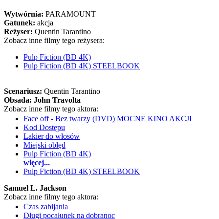
Wytwórnia:
PARAMOUNT
Gatunek:
akcja
Reżyser:
Quentin Tarantino
Zobacz inne filmy tego reżysera:
Pulp Fiction (BD 4K)
Pulp Fiction (BD 4K) STEELBOOK
Scenariusz:
Quentin Tarantino
Obsada:
John Travolta
Zobacz inne filmy tego aktora:
Face off - Bez twarzy (DVD) MOCNE KINO AKCJI
Kod Dostępu
Lakier do włosów
Miejski obłęd
Pulp Fiction (BD 4K)
więcej...
Pulp Fiction (BD 4K) STEELBOOK
Samuel L. Jackson
Zobacz inne filmy tego aktora:
Czas zabijania
Długi pocałunek na dobranoc