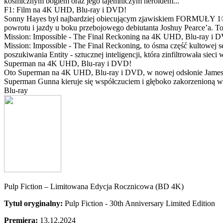
kosmicznym bogiem oraz jego tajemniczym heroldem...
F1: Film na 4K UHD, Blu-ray i DVD!
Sonny Hayes był najbardziej obiecującym zjawiskiem FORMUŁY 1® w 
powrotu i jazdy u boku przebojowego debiutanta Joshuy Pearce’a. To 
Mission: Impossible - The Final Reckoning na 4K UHD, Blu-ray i 
Mission: Impossible - The Final Reckoning, to ósma część kultowej 
poszukiwania Entity - sztucznej inteligencji, która zinfiltrowała sie
Superman na 4K UHD, Blu-ray i DVD!
Oto Superman na 4K UHD, Blu-ray i DVD, w nowej odsłonie Jamesa 
Superman Gunna kieruje się współczuciem i głęboko zakorzenioną wi
Blu-ray
Pulp Fiction – Limitowana Edycja Rocznicowa (BD 4K)
Tytuł oryginalny:
Pulp Fiction - 30th Anniversary Limited Edition
Premiera:
13.12.2024