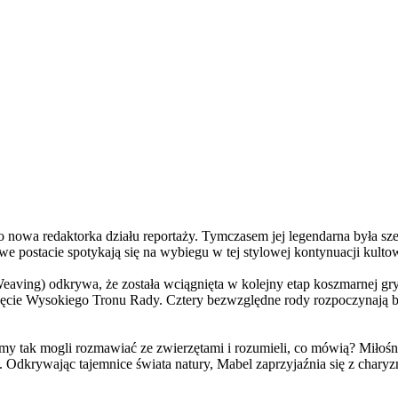
a redaktorka działu reportaży. Tymczasem jej legendarna była szefo
e postacie spotykają się na wybiegu w tej stylowej kontynuacji kulto
ving) odkrywa, że została wciągnięta w kolejny etap koszmarnej gry
 objęcie Wysokiego Tronu Rady. Cztery bezwzględne rody rozpoczynają 
 tak mogli rozmawiać ze zwierzętami i rozumieli, co mówią? Miłośni
. Odkrywając tajemnice świata natury, Mabel zaprzyjaźnia się z char