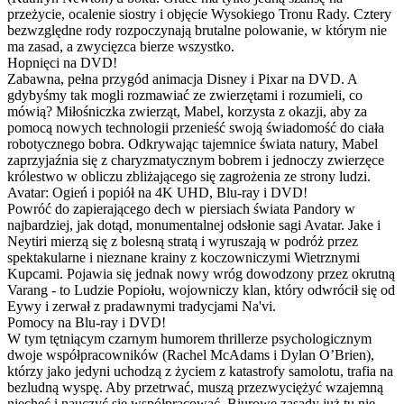
przeżycie, ocalenie siostry i objęcie Wysokiego Tronu Rady. Cztery
bezwzględne rody rozpoczynają brutalne polowanie, w którym nie
ma zasad, a zwycięzca bierze wszystko.
Hopnięci na DVD!
Zabawna, pełna przygód animacja Disney i Pixar na DVD. A
gdybyśmy tak mogli rozmawiać ze zwierzętami i rozumieli, co
mówią? Miłośniczka zwierząt, Mabel, korzysta z okazji, aby za
pomocą nowych technologii przenieść swoją świadomość do ciała
robotycznego bobra. Odkrywając tajemnice świata natury, Mabel
zaprzyjaźnia się z charyzmatycznym bobrem i jednoczy zwierzęce
królestwo w obliczu zbliżającego się zagrożenia ze strony ludzi.
Avatar: Ogień i popiół na 4K UHD, Blu-ray i DVD!
Powróć do zapierającego dech w piersiach świata Pandory w
najbardziej, jak dotąd, monumentalnej odsłonie sagi Avatar. Jake i
Neytiri mierzą się z bolesną stratą i wyruszają w podróż przez
spektakularne i nieznane krainy z koczowniczymi Wietrznymi
Kupcami. Pojawia się jednak nowy wróg dowodzony przez okrutną
Varang - to Ludzie Popiołu, wojowniczy klan, który odwrócił się od
Eywy i zerwał z pradawnymi tradycjami Na'vi.
Pomocy na Blu-ray i DVD!
W tym tętniącym czarnym humorem thrillerze psychologicznym
dwoje współpracowników (Rachel McAdams i Dylan O’Brien),
którzy jako jedyni uchodzą z życiem z katastrofy samolotu, trafia na
bezludną wyspę. Aby przetrwać, muszą przezwyciężyć wzajemną
niechęć i nauczyć się współpracować. Biurowe zasady już tu nie