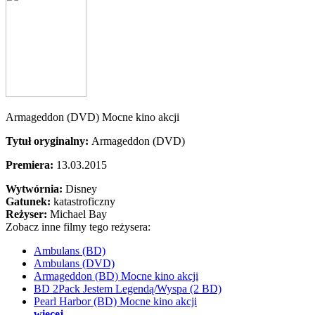
Armageddon (DVD) Mocne kino akcji
Tytuł oryginalny:
Armageddon (DVD)
Premiera:
13.03.2015
Wytwórnia:
Disney
Gatunek:
katastroficzny
Reżyser:
Michael Bay
Zobacz inne filmy tego reżysera:
Ambulans (BD)
Ambulans (DVD)
Armageddon (BD) Mocne kino akcji
BD 2Pack Jestem Legendą/Wyspa (2 BD)
Pearl Harbor (BD) Mocne kino akcji
więcej...