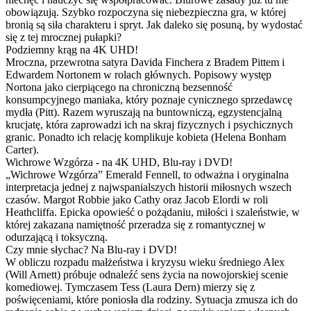
obowiązują. Szybko rozpoczyna się niebezpieczna gra, w której
bronią są siła charakteru i spryt. Jak daleko się posuną, by wydostać
się z tej mrocznej pułapki?
Podziemny krąg na 4K UHD!
Mroczna, przewrotna satyra Davida Finchera z Bradem Pittem i
Edwardem Nortonem w rolach głównych. Popisowy występ
Nortona jako cierpiącego na chroniczną bezsenność
konsumpcyjnego maniaka, który poznaje cynicznego sprzedawcę
mydła (Pitt). Razem wyruszają na buntowniczą, egzystencjalną
krucjatę, która zaprowadzi ich na skraj fizycznych i psychicznych
granic. Ponadto ich relację komplikuje kobieta (Helena Bonham
Carter).
Wichrowe Wzgórza - na 4K UHD, Blu-ray i DVD!
„Wichrowe Wzgórza” Emerald Fennell, to odważna i oryginalna
interpretacja jednej z najwspanialszych historii miłosnych wszech
czasów. Margot Robbie jako Cathy oraz Jacob Elordi w roli
Heathcliffa. Epicka opowieść o pożądaniu, miłości i szaleństwie, w
której zakazana namiętność przeradza się z romantycznej w
odurzającą i toksyczną.
Czy mnie słychac? Na Blu-ray i DVD!
W obliczu rozpadu małżeństwa i kryzysu wieku średniego Alex
(Will Arnett) próbuje odnaleźć sens życia na nowojorskiej scenie
komediowej. Tymczasem Tess (Laura Dern) mierzy się z
poświęceniami, które poniosła dla rodziny. Sytuacja zmusza ich do