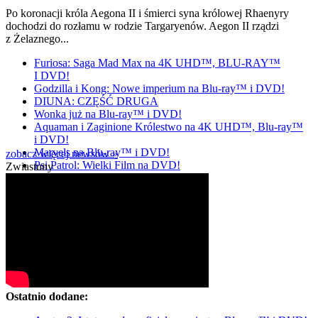
Po koronacji króla Aegona II i śmierci syna królowej Rhaenyry
dochodzi do rozłamu w rodzie Targaryenów. Aegon II rządzi
z Żelaznego...
Furiosa: Saga Mad Max na 4K UHD™, BLU-RAY™
I DVD!
Godzilla i Kong: Nowe imperium na Blu-ray™ i DVD!
DIUNA: CZĘŚĆ DRUGA
Wonka już na Blu-ray™ i DVD!
Aquaman i Zaginione Królestwo na 4K UHD™, Blu-ray™
i DVD!
Marvels na Blu-ray™ i DVD!
zobacz więcej newsów »
Psi Patrol: Wielki Film na DVD!
Zwiastuny
Ostatnio dodane: