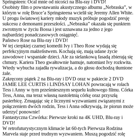
Springsteen: Ocal mnie od nicości na Blu-ray i DVD!
Osobisty film o powstawaniu akustycznego albumu „Nebraska”, w
którym w rolę Bruce’a Springsteena wcielił się Jeremy Allen White.
U progu światowej kariery młody muzyk próbuje pogodzić presję
sukcesu z demonami przeszłości. „Nebraska” okazała się punktem
zwrotnym w życiu Bossa i jest uznawana za jedno z jego
najbardziej ponadczasowych osiągnięć.
Państwo Rose na Blu-ray i DVD!
W tej cierpkiej czarnej komedii Ivy i Theo Rose wydają się
perfekcyjnym małżeństwem. Kochają się, mają udane życie
zawodowe i wspaniałe dzieci. Ale za sielankową fasadą zbierają się
chmury. Kariera Theo gwałtownie hamuje, natomiast Ivy rozkwita.
Wtedy wybucha zajadła rywalizacja, a do głosu dochodzą tłumione
żale.
Zakręcony piątek 2 na Blu-ray i DVD oraz w pakiecie 2 DVD
JAMIE LEE CURTIS i LINDSAY LOHAN powracają w rolach
Tess i Anny w tym prześmiesznym sequelu kultowego filmu. Córka
Tess, Anna, ma teraz własną nastoletnią córkę oraz przyszłą
pasierbicę. Zmagając się z licznymi wyzwaniami związanymi z
połączeniem dwóch rodzin, Tess i Anna odkrywają, że piorun może
uderzyć ponownie!
Fantastyczna Czwórka: Pierwsze kroki na 4K UHD, Blu-ray i
DVD!
W retrofuturystycznym klimacie lat 60-tych Pierwsza Rodzina
Marvela staje przed trudnym wyzwaniem. Muszą pogodzić rolę