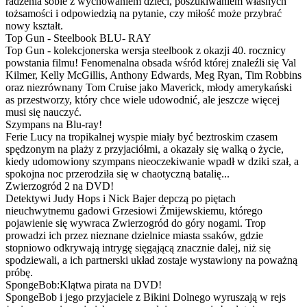
radzenia sobie z wychowaniem dzieci, poszukiwaniem własnych
tożsamości i odpowiedzią na pytanie, czy miłość może przybrać
nowy kształt.
Top Gun - Steelbook BLU- RAY
Top Gun - kolekcjonerska wersja steelbook z okazji 40. rocznicy
powstania filmu! Fenomenalna obsada wśród której znaleźli się Val
Kilmer, Kelly McGillis, Anthony Edwards, Meg Ryan, Tim Robbins
oraz niezrównany Tom Cruise jako Maverick, młody amerykański
as przestworzy, który chce wiele udowodnić, ale jeszcze więcej
musi się nauczyć.
Szympans na Blu-ray!
Ferie Lucy na tropikalnej wyspie miały być beztroskim czasem
spędzonym na plaży z przyjaciółmi, a okazały się walką o życie,
kiedy udomowiony szympans nieoczekiwanie wpadł w dziki szał, a
spokojna noc przerodziła się w chaotyczną batalię...
Zwierzogród 2 na DVD!
Detektywi Judy Hops i Nick Bajer depczą po piętach
nieuchwytnemu gadowi Grzesiowi Żmijewskiemu, którego
pojawienie się wywraca Zwierzogród do góry nogami. Trop
prowadzi ich przez nieznane dzielnice miasta ssaków, gdzie
stopniowo odkrywają intrygę sięgającą znacznie dalej, niż się
spodziewali, a ich partnerski układ zostaje wystawiony na poważną
próbę.
SpongeBob:Klątwa pirata na DVD!
SpongeBob i jego przyjaciele z Bikini Dolnego wyruszają w rejs