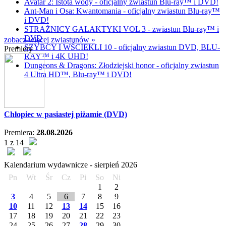
Avatar 2: Istota wody - oficjalny zwiastun Blu-ray™ i DVD!
Ant-Man i Osa: Kwantomania - oficjalny zwiastun Blu-ray™
i DVD!
STRAŻNICY GALAKTYKI VOL 3 - zwiastun Blu-ray™ i
DVD
zobacz więcej zwiastunów »
SZYBCY I WŚCIEKLI 10 - oficjalny zwiastun DVD, BLU-
Premiery
RAY™ i 4K UHD!
Dungeons & Dragons: Złodziejski honor - oficjalny zwiastun
4 Ultra HD™, Blu-ray™ i DVD!
Chłopiec w pasiastej piżamie (DVD)
Premiera:
28.08.2026
1 z 14
Kalendarium wydawnicze -
sierpień
2026
Pn
Wt
Śr
Cz
Pi
So
Ni
1
2
3
4
5
6
7
8
9
10
11
12
13
14
15
16
17
18
19
20
21
22
23
24
25
26
27
28
29
30