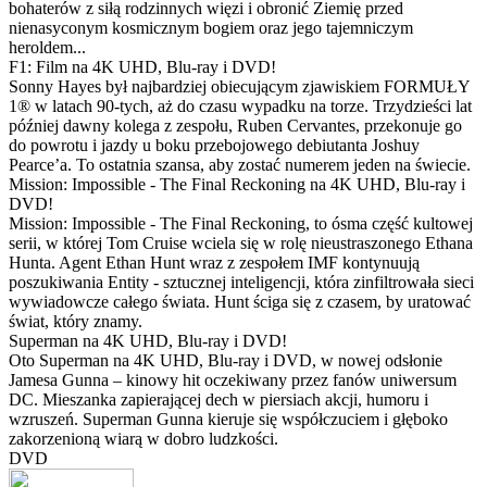
bohaterów z siłą rodzinnych więzi i obronić Ziemię przed
nienasyconym kosmicznym bogiem oraz jego tajemniczym
heroldem...
F1: Film na 4K UHD, Blu-ray i DVD!
Sonny Hayes był najbardziej obiecującym zjawiskiem FORMUŁY
1® w latach 90-tych, aż do czasu wypadku na torze. Trzydzieści lat
później dawny kolega z zespołu, Ruben Cervantes, przekonuje go
do powrotu i jazdy u boku przebojowego debiutanta Joshuy
Pearce’a. To ostatnia szansa, aby zostać numerem jeden na świecie.
Mission: Impossible - The Final Reckoning na 4K UHD, Blu-ray i
DVD!
Mission: Impossible - The Final Reckoning, to ósma część kultowej
serii, w której Tom Cruise wciela się w rolę nieustraszonego Ethana
Hunta. Agent Ethan Hunt wraz z zespołem IMF kontynuują
poszukiwania Entity - sztucznej inteligencji, która zinfiltrowała sieci
wywiadowcze całego świata. Hunt ściga się z czasem, by uratować
świat, który znamy.
Superman na 4K UHD, Blu-ray i DVD!
Oto Superman na 4K UHD, Blu-ray i DVD, w nowej odsłonie
Jamesa Gunna – kinowy hit oczekiwany przez fanów uniwersum
DC. Mieszanka zapierającej dech w piersiach akcji, humoru i
wzruszeń. Superman Gunna kieruje się współczuciem i głęboko
zakorzenioną wiarą w dobro ludzkości.
DVD