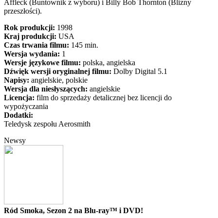
Affleck (Buntownik z wyboru) i Billy Bob Thornton (Blizny
przeszłości).
Rok produkcji:
1998
Kraj produkcji:
USA
Czas trwania filmu:
145 min.
Wersja wydania:
1
Wersje językowe filmu:
polska, angielska
Dźwięk wersji oryginalnej filmu:
Dolby Digital 5.1
Napisy:
angielskie, polskie
Wersja dla niesłyszących:
angielskie
Licencja:
film do sprzedaży detalicznej bez licencji do
wypożyczania
Dodatki:
Teledysk zespołu Aerosmith
Newsy
Ród Smoka, Sezon 2 na Blu-ray™ i DVD!