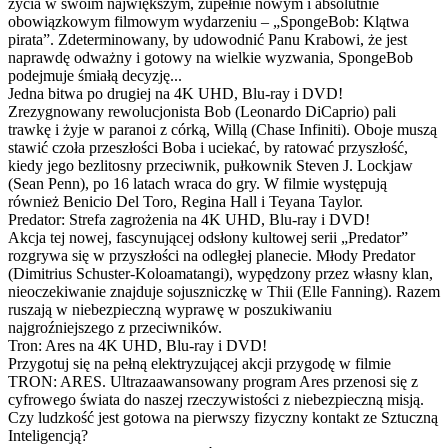
życia w swoim największym, zupełnie nowym i absolutnie
obowiązkowym filmowym wydarzeniu – „SpongeBob: Klątwa
pirata”. Zdeterminowany, by udowodnić Panu Krabowi, że jest
naprawdę odważny i gotowy na wielkie wyzwania, SpongeBob
podejmuje śmiałą decyzję...
Jedna bitwa po drugiej na 4K UHD, Blu-ray i DVD!
Zrezygnowany rewolucjonista Bob (Leonardo DiCaprio) pali
trawkę i żyje w paranoi z córką, Willą (Chase Infiniti). Oboje muszą
stawić czoła przeszłości Boba i uciekać, by ratować przyszłość,
kiedy jego bezlitosny przeciwnik, pułkownik Steven J. Lockjaw
(Sean Penn), po 16 latach wraca do gry. W filmie występują
również Benicio Del Toro, Regina Hall i Teyana Taylor.
Predator: Strefa zagrożenia na 4K UHD, Blu-ray i DVD!
Akcja tej nowej, fascynującej odsłony kultowej serii „Predator”
rozgrywa się w przyszłości na odległej planecie. Młody Predator
(Dimitrius Schuster-Koloamatangi), wypędzony przez własny klan,
nieoczekiwanie znajduje sojuszniczkę w Thii (Elle Fanning). Razem
ruszają w niebezpieczną wyprawę w poszukiwaniu
najgroźniejszego z przeciwników.
Tron: Ares na 4K UHD, Blu-ray i DVD!
Przygotuj się na pełną elektryzującej akcji przygodę w filmie
TRON: ARES. Ultrazaawansowany program Ares przenosi się z
cyfrowego świata do naszej rzeczywistości z niebezpieczną misją.
Czy ludzkość jest gotowa na pierwszy fizyczny kontakt ze Sztuczną
Inteligencją?