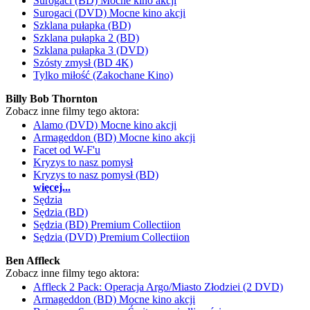
Surogaci (BD) Mocne kino akcji
Surogaci (DVD) Mocne kino akcji
Szklana pułapka (BD)
Szklana pułapka 2 (BD)
Szklana pułapka 3 (DVD)
Szósty zmysł (BD 4K)
Tylko miłość (Zakochane Kino)
Billy Bob Thornton
Zobacz inne filmy tego aktora:
Alamo (DVD) Mocne kino akcji
Armageddon (BD) Mocne kino akcji
Facet od W-F'u
Kryzys to nasz pomysł
Kryzys to nasz pomysł (BD)
więcej...
Sędzia
Sędzia (BD)
Sędzia (BD) Premium Collectiion
Sędzia (DVD) Premium Collectiion
Ben Affleck
Zobacz inne filmy tego aktora:
Affleck 2 Pack: Operacja Argo/Miasto Złodziei (2 DVD)
Armageddon (BD) Mocne kino akcji