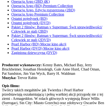
Operacja Argo (2BD 4K)
Operacja Argo (BD) Premium Collection
Operacja Argo. Edycja rozszerzona (2BD)
Operacja Argo Premium Collection
Ostatni pojedynek (BD)
Ostatni pojedynek (DVD)
Pakiet 2 filmów: Batman v Superman: Świt sprawiedliwości/
Człowiek ze stali (2BD)
Pakiet 2 filmów: Batman v Superman: Świt sprawiedliwości/
Człowiek ze stali (2DVD)
Pearl Harbor (BD) Mocne kino akcji
Pearl Harbor (DVD) Mocne kino akcji
Zaginiona dziewczyna (DVD)
Producent wykonawczy:
Kenny Bates, Michael Bay, Jerry
Bruckheimer, Jonathan Hensleigh, Gale Anne Hurd, Chad Oman,
Pat Sandston, Jim Van Wyck, Barry H. Waldman
Muzyka:
Trevor Rabin
Opis filmu:
Twórcy takich megahitów jak Twierdza i Pearl Harbor
przedstawiają oszałamiającą i pełną wartkiej akcji przygodę nie z tej
ziemi - Armageddon. W rolach głównych występują Bruce Willis
(Surrogaci, Sin City: Miasto Grzechu) oraz zdobywcy Oscarów Ben