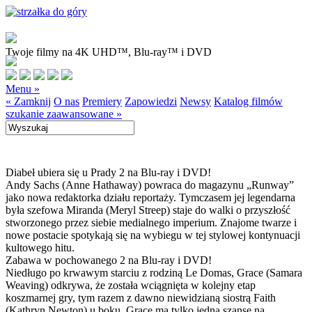
Twoje filmy na 4K UHD™, Blu-ray™ i DVD
Menu »
« Zamknij
O nas
Premiery
Zapowiedzi
Newsy
Katalog filmów
szukanie zaawansowane »
Diabeł ubiera się u Prady 2 na Blu-ray i DVD!
Andy Sachs (Anne Hathaway) powraca do magazynu „Runway”
jako nowa redaktorka działu reportaży. Tymczasem jej legendarna
była szefowa Miranda (Meryl Streep) staje do walki o przyszłość
stworzonego przez siebie medialnego imperium. Znajome twarze i
nowe postacie spotykają się na wybiegu w tej stylowej kontynuacji
kultowego hitu.
Zabawa w pochowanego 2 na Blu-ray i DVD!
Niedługo po krwawym starciu z rodziną Le Domas, Grace (Samara
Weaving) odkrywa, że została wciągnięta w kolejny etap
koszmarnej gry, tym razem z dawno niewidzianą siostrą Faith
(Kathryn Newton) u boku. Grace ma tylko jedną szansę na