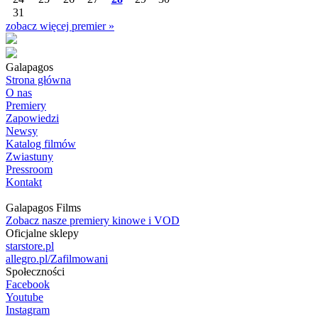
31
zobacz więcej premier »
Galapagos
Strona główna
O nas
Premiery
Zapowiedzi
Newsy
Katalog filmów
Zwiastuny
Pressroom
Kontakt
Galapagos Films
Zobacz nasze premiery kinowe i VOD
Oficjalne sklepy
starstore.pl
allegro.pl/Zafilmowani
Społeczności
Facebook
Youtube
Instagram