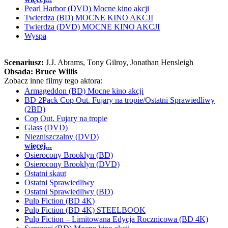
Pearl Harbor (DVD) Mocne kino akcji
Twierdza (BD) MOCNE KINO AKCJI
Twierdza (DVD) MOCNE KINO AKCJI
Wyspa
Scenariusz:
J.J. Abrams
, Tony Gilroy
, Jonathan Hensleigh
Obsada:
Bruce Willis
Zobacz inne filmy tego aktora:
Armageddon (BD) Mocne kino akcji
BD 2Pack Cop Out. Fujary na tropie/Ostatni Sprawiedliwy
(2BD)
Cop Out. Fujary na tropie
Glass (DVD)
Niezniszczalny (DVD)
więcej...
Osierocony Brooklyn (BD)
Osierocony Brooklyn (DVD)
Ostatni skaut
Ostatni Sprawiedliwy
Ostatni Sprawiedliwy (BD)
Pulp Fiction (BD 4K)
Pulp Fiction (BD 4K) STEELBOOK
Pulp Fiction – Limitowana Edycja Rocznicowa (BD 4K)