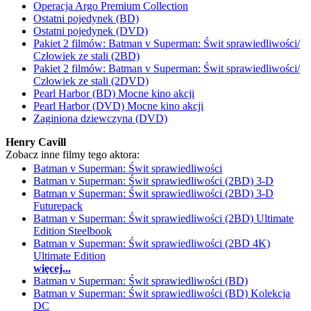
Operacja Argo Premium Collection
Ostatni pojedynek (BD)
Ostatni pojedynek (DVD)
Pakiet 2 filmów: Batman v Superman: Świt sprawiedliwości/
Człowiek ze stali (2BD)
Pakiet 2 filmów: Batman v Superman: Świt sprawiedliwości/
Człowiek ze stali (2DVD)
Pearl Harbor (BD) Mocne kino akcji
Pearl Harbor (DVD) Mocne kino akcji
Zaginiona dziewczyna (DVD)
Henry Cavill
Zobacz inne filmy tego aktora:
Batman v Superman: Świt sprawiedliwości
Batman v Superman: Świt sprawiedliwości (2BD) 3-D
Batman v Superman: Świt sprawiedliwości (2BD) 3-D
Futurepack
Batman v Superman: Świt sprawiedliwości (2BD) Ultimate
Edition Steelbook
Batman v Superman: Świt sprawiedliwości (2BD 4K)
Ultimate Edition
więcej...
Batman v Superman: Świt sprawiedliwości (BD)
Batman v Superman: Świt sprawiedliwości (BD) Kolekcja
DC