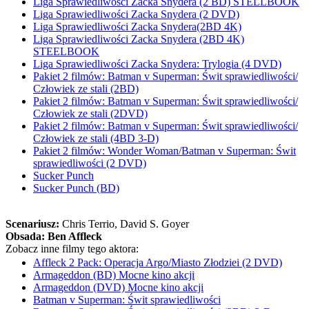
Liga Sprawiedliwości Zacka Snydera (2 BD) STELLBOOK
Liga Sprawiedliwości Zacka Snydera (2 DVD)
Liga Sprawiedliwości Zacka Snydera(2BD 4K)
Liga Sprawiedliwości Zacka Snydera (2BD 4K)
STEELBOOK
Liga Sprawiedliwości Zacka Snydera: Trylogia (4 DVD)
Pakiet 2 filmów: Batman v Superman: Świt sprawiedliwości/
Człowiek ze stali (2BD)
Pakiet 2 filmów: Batman v Superman: Świt sprawiedliwości/
Człowiek ze stali (2DVD)
Pakiet 2 filmów: Batman v Superman: Świt sprawiedliwości/
Człowiek ze stali (4BD 3-D)
Pakiet 2 filmów: Wonder Woman/Batman v Superman: Świt
sprawiedliwości (2 DVD)
Sucker Punch
Sucker Punch (BD)
Scenariusz:
Chris Terrio
, David S. Goyer
Obsada:
Ben Affleck
Zobacz inne filmy tego aktora:
Affleck 2 Pack: Operacja Argo/Miasto Złodziei (2 DVD)
Armageddon (BD) Mocne kino akcji
Armageddon (DVD) Mocne kino akcji
Batman v Superman: Świt sprawiedliwości