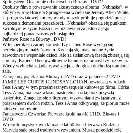
Springsteen: Ocal mnie od nicości na Blu-ray i DVD!
Osobisty film o powstawaniu akustycznego albumu „Nebraska”, w
którym w rolę Bruce’a Springsteena wcielił się Jeremy Allen White.
U progu światowej kariery młody muzyk próbuje pogodzić presję
sukcesu z demonami przeszłości. „Nebraska” okazała się punktem
zwrotnym w życiu Bossa i jest uznawana za jedno z jego
najbardziej ponadczasowych osiągnięć.
Państwo Rose na Blu-ray i DVD!
W tej cierpkiej czarnej komedii Ivy i Theo Rose wydają się
perfekcyjnym małżeństwem. Kochają się, mają udane życie
zawodowe i wspaniałe dzieci. Ale za sielankową fasadą zbierają się
chmury. Kariera Theo gwałtownie hamuje, natomiast Ivy rozkwita.
Wtedy wybucha zajadła rywalizacja, a do głosu dochodzą tłumione
żale.
Zakręcony piątek 2 na Blu-ray i DVD oraz w pakiecie 2 DVD
JAMIE LEE CURTIS i LINDSAY LOHAN powracają w rolach
Tess i Anny w tym prześmiesznym sequelu kultowego filmu. Córka
Tess, Anna, ma teraz własną nastoletnią córkę oraz przyszłą
pasierbicę. Zmagając się z licznymi wyzwaniami związanymi z
połączeniem dwóch rodzin, Tess i Anna odkrywają, że piorun może
uderzyć ponownie!
Fantastyczna Czwórka: Pierwsze kroki na 4K UHD, Blu-ray i
DVD!
W retrofuturystycznym klimacie lat 60-tych Pierwsza Rodzina
Marvela staje przed trudnym wyzwaniem. Muszą pogodzić rolę