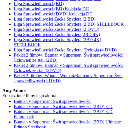
Liga Sprawiedliwości (BD)
Liga Sprawiedliwości (BD) Kolekcja DC
Liga Sprawiedliwości (DVD) Kolekcja DC
Liga Sprawiedliwości Zacka Snydera (2 BD)
Liga Sprawiedliwości Zacka Snydera (2 BD) STELLBOOK
Liga Sprawiedliwości Zacka Snydera (2 DVD)
Liga Sprawiedliwości Zacka Snydera(2BD 4K)
Liga Sprawiedliwości Zacka Snydera (2BD 4K)
STEELBOOK
Liga Sprawiedliwości Zacka Snydera: Trylogia (4 DVD)
Pakiet 2 filmów: Batman v Superman: Świt sprawiedliwości/
Człowiek ze stali (2BD)
Pakiet 2 filmów: Batman v Superman: Świt sprawiedliwości/
Człowiek ze stali (2DVD)
Pakiet 2 filmów: Wonder Woman/Batman v Superman: Świt
sprawiedliwości (2 DVD)
Amy Adams
Zobacz inne filmy tego aktora:
Batman v Superman: Świt sprawiedliwości
Batman v Superman: Świt sprawiedliwości (2BD) 3-D
Batman v Superman: Świt sprawiedliwości (2BD) 3-D
Futurepack
Batman v Superman: Świt sprawiedliwości (2BD) Ultimate
Edition Steelbook