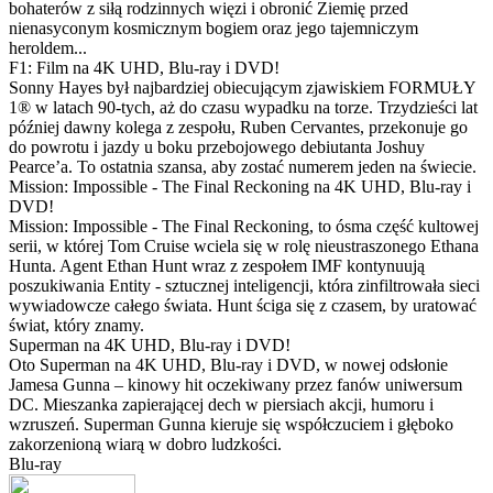
bohaterów z siłą rodzinnych więzi i obronić Ziemię przed
nienasyconym kosmicznym bogiem oraz jego tajemniczym
heroldem...
F1: Film na 4K UHD, Blu-ray i DVD!
Sonny Hayes był najbardziej obiecującym zjawiskiem FORMUŁY
1® w latach 90-tych, aż do czasu wypadku na torze. Trzydzieści lat
później dawny kolega z zespołu, Ruben Cervantes, przekonuje go
do powrotu i jazdy u boku przebojowego debiutanta Joshuy
Pearce’a. To ostatnia szansa, aby zostać numerem jeden na świecie.
Mission: Impossible - The Final Reckoning na 4K UHD, Blu-ray i
DVD!
Mission: Impossible - The Final Reckoning, to ósma część kultowej
serii, w której Tom Cruise wciela się w rolę nieustraszonego Ethana
Hunta. Agent Ethan Hunt wraz z zespołem IMF kontynuują
poszukiwania Entity - sztucznej inteligencji, która zinfiltrowała sieci
wywiadowcze całego świata. Hunt ściga się z czasem, by uratować
świat, który znamy.
Superman na 4K UHD, Blu-ray i DVD!
Oto Superman na 4K UHD, Blu-ray i DVD, w nowej odsłonie
Jamesa Gunna – kinowy hit oczekiwany przez fanów uniwersum
DC. Mieszanka zapierającej dech w piersiach akcji, humoru i
wzruszeń. Superman Gunna kieruje się współczuciem i głęboko
zakorzenioną wiarą w dobro ludzkości.
Blu-ray