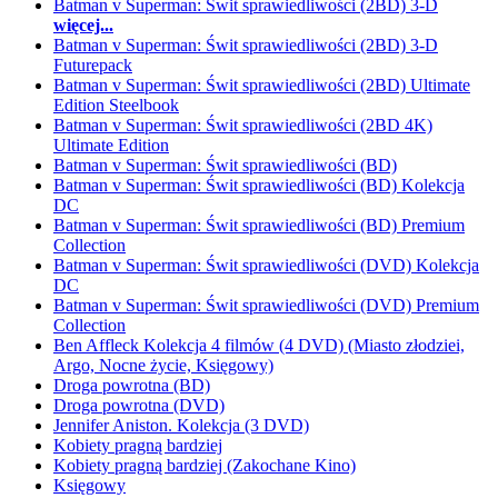
Batman v Superman: Świt sprawiedliwości (2BD) 3-D
więcej...
Batman v Superman: Świt sprawiedliwości (2BD) 3-D
Futurepack
Batman v Superman: Świt sprawiedliwości (2BD) Ultimate
Edition Steelbook
Batman v Superman: Świt sprawiedliwości (2BD 4K)
Ultimate Edition
Batman v Superman: Świt sprawiedliwości (BD)
Batman v Superman: Świt sprawiedliwości (BD) Kolekcja
DC
Batman v Superman: Świt sprawiedliwości (BD) Premium
Collection
Batman v Superman: Świt sprawiedliwości (DVD) Kolekcja
DC
Batman v Superman: Świt sprawiedliwości (DVD) Premium
Collection
Ben Affleck Kolekcja 4 filmów (4 DVD) (Miasto złodziei,
Argo, Nocne życie, Księgowy)
Droga powrotna (BD)
Droga powrotna (DVD)
Jennifer Aniston. Kolekcja (3 DVD)
Kobiety pragną bardziej
Kobiety pragną bardziej (Zakochane Kino)
Księgowy