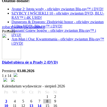
Ostatnio dodane:
Avatar 2: Istota wody - oficjalny zwiastun Blu-ray™ i DVD!
SZYBCY I WŚCIEKLI 10 - oficjalny zwiastun DVD, BLU-
RAY™ i 4K UHD!
Dungeons & Dragons: Złodziejski honor - oficjalny zwiastun
4 Ultra HD™, Blu-ray™ i DVD!
zobacz więcej zwiastunów »
Shazam! Gniew bogów - oficjalny zwiastun Blu-ray™ i
Premiery
DVD!
Ant-Man i Osa: Kwantomania - oficjalny zwiastun Blu-ray™
i DVD!
Diabeł ubiera się u Prady 2 (DVD)
Premiera:
03.08.2026
1 z 14
Kalendarium wydawnicze -
sierpień
2026
Pn
Wt
Śr
Cz
Pi
So
Ni
1
2
3
4
5
6
7
8
9
10
11
12
13
14
15
16