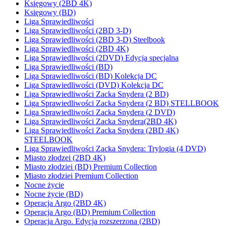
Księgowy (2BD 4K)
Księgowy (BD)
Liga Sprawiedliwości
Liga Sprawiedliwości (2BD 3-D)
Liga Sprawiedliwości (2BD 3-D) Steelbook
Liga Sprawiedliwości (2BD 4K)
Liga Sprawiedliwości (2DVD) Edycja specjalna
Liga Sprawiedliwości (BD)
Liga Sprawiedliwości (BD) Kolekcja DC
Liga Sprawiedliwości (DVD) Kolekcja DC
Liga Sprawiedliwości Zacka Snydera (2 BD)
Liga Sprawiedliwości Zacka Snydera (2 BD) STELLBOOK
Liga Sprawiedliwości Zacka Snydera (2 DVD)
Liga Sprawiedliwości Zacka Snydera(2BD 4K)
Liga Sprawiedliwości Zacka Snydera (2BD 4K)
STEELBOOK
Liga Sprawiedliwości Zacka Snydera: Trylogia (4 DVD)
Miasto złodzei (2BD 4K)
Miasto złodziei (BD) Premium Collection
Miasto złodziei Premium Collection
Nocne życie
Nocne życie (BD)
Operacja Argo (2BD 4K)
Operacja Argo (BD) Premium Collection
Operacja Argo. Edycja rozszerzona (2BD)