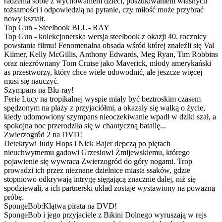
radzenia sobie z wychowaniem dzieci, poszukiwaniem własnych
tożsamości i odpowiedzią na pytanie, czy miłość może przybrać
nowy kształt.
Top Gun - Steelbook BLU- RAY
Top Gun - kolekcjonerska wersja steelbook z okazji 40. rocznicy
powstania filmu! Fenomenalna obsada wśród której znaleźli się Val
Kilmer, Kelly McGillis, Anthony Edwards, Meg Ryan, Tim Robbins
oraz niezrównany Tom Cruise jako Maverick, młody amerykański
as przestworzy, który chce wiele udowodnić, ale jeszcze więcej
musi się nauczyć.
Szympans na Blu-ray!
Ferie Lucy na tropikalnej wyspie miały być beztroskim czasem
spędzonym na plaży z przyjaciółmi, a okazały się walką o życie,
kiedy udomowiony szympans nieoczekiwanie wpadł w dziki szał, a
spokojna noc przerodziła się w chaotyczną batalię...
Zwierzogród 2 na DVD!
Detektywi Judy Hops i Nick Bajer depczą po piętach
nieuchwytnemu gadowi Grzesiowi Żmijewskiemu, którego
pojawienie się wywraca Zwierzogród do góry nogami. Trop
prowadzi ich przez nieznane dzielnice miasta ssaków, gdzie
stopniowo odkrywają intrygę sięgającą znacznie dalej, niż się
spodziewali, a ich partnerski układ zostaje wystawiony na poważną
próbę.
SpongeBob:Klątwa pirata na DVD!
SpongeBob i jego przyjaciele z Bikini Dolnego wyruszają w rejs