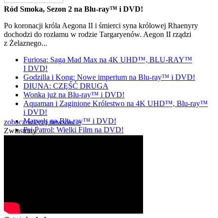
Ród Smoka, Sezon 2 na Blu-ray™ i DVD!
Po koronacji króla Aegona II i śmierci syna królowej Rhaenyry
dochodzi do rozłamu w rodzie Targaryenów. Aegon II rządzi
z Żelaznego...
Furiosa: Saga Mad Max na 4K UHD™, BLU-RAY™
I DVD!
Godzilla i Kong: Nowe imperium na Blu-ray™ i DVD!
DIUNA: CZĘŚĆ DRUGA
Wonka już na Blu-ray™ i DVD!
Aquaman i Zaginione Królestwo na 4K UHD™, Blu-ray™
i DVD!
Marvels na Blu-ray™ i DVD!
zobacz więcej newsów »
Psi Patrol: Wielki Film na DVD!
Zwiastuny