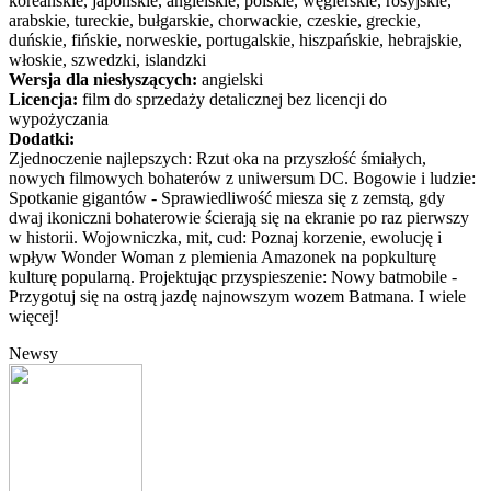
koreańskie, japońskie, angielskie, polskie, węgierskie, rosyjskie,
arabskie, tureckie, bułgarskie, chorwackie, czeskie, greckie,
duńskie, fińskie, norweskie, portugalskie, hiszpańskie, hebrajskie,
włoskie, szwedzki, islandzki
Wersja dla niesłyszących:
angielski
Licencja:
film do sprzedaży detalicznej bez licencji do
wypożyczania
Dodatki:
Zjednoczenie najlepszych: Rzut oka na przyszłość śmiałych,
nowych filmowych bohaterów z uniwersum DC. Bogowie i ludzie:
Spotkanie gigantów - Sprawiedliwość miesza się z zemstą, gdy
dwaj ikoniczni bohaterowie ścierają się na ekranie po raz pierwszy
w historii. Wojowniczka, mit, cud: Poznaj korzenie, ewolucję i
wpływ Wonder Woman z plemienia Amazonek na popkulturę
kulturę popularną. Projektując przyspieszenie: Nowy batmobile -
Przygotuj się na ostrą jazdę najnowszym wozem Batmana. I wiele
więcej!
Newsy