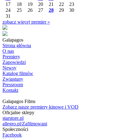
17
18
19
20
21
22
23
24
25
26
27
28
29
30
31
zobacz więcej premier »
Galapagos
Strona główna
O nas
Premiery
Zapowiedzi
Newsy
Katalog filmów
Zwiastuny
Pressroom
Kontakt
Galapagos Films
Zobacz nasze premiery kinowe i VOD
Oficjalne sklepy
starstore.pl
allegro.pl/Zafilmowani
Społeczności
Facebook