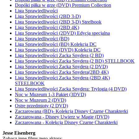
Dopóki piłka w grze (DVD) Premium Collection
Liga Sprawiedliwości
Liga Sprawiedliwości (2BD 3-D)
Liga Sprawiedliwości (2BD 3-D) Steelbook
Liga Sprawiedliwości (2BD 4K)
Liga Sprawiedliwości (2DVD) Edycja specjalna
Liga Sprawiedliwości (BD)
Liga Sprawiedliwości (BD) Kolekcja DC
Liga Sprawiedliwości (DVD) Kolekcja DC
Liga Sprawiedliwości Zacka Snydera (2 BD)
Liga Sprawiedliwości Zacka Snydera (2 BD) STELLBOOK
Liga Sprawiedliwości Zacka Snydera (2 DVD)
Liga Sprawiedliwości Zacka Snydera(2BD 4K)
Liga Sprawiedliwości Zacka Snydera (2BD 4K)
STEELBOOK
Liga Sprawiedliwości Zacka Snydera: Trylogia (4 DVD)
Noc w Muzeum 1-3 Pakiet (3DVD)
Noc w Muzeum 2 (DVD)
Ostre przedmioty (2 DVD)
Zaczarowana (BD)- Kolekcja Disney Czarne Charakterki
Zaczarowana - Disney Uwierz w Magię (DVD)
Zaczarowana - Kolekcja Disney Czarne Charakterki
Jesse Eisenberg
Zobacz inne filmy tego aktora: