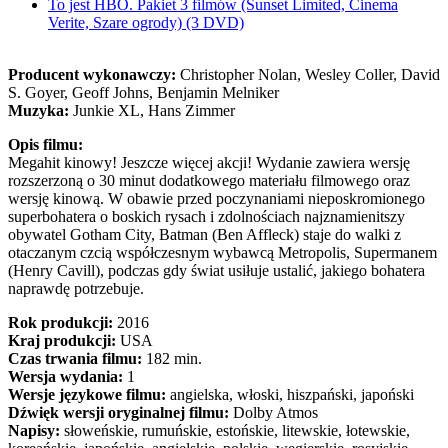
To jest HBO. Pakiet 3 filmów (Sunset Limited, Cinema
Verite, Szare ogrody) (3 DVD)
Producent wykonawczy:
Christopher Nolan, Wesley Coller, David
S. Goyer, Geoff Johns, Benjamin Melniker
Muzyka:
Junkie XL, Hans Zimmer
Opis filmu:
Megahit kinowy! Jeszcze więcej akcji! Wydanie zawiera wersję
rozszerzoną o 30 minut dodatkowego materiału filmowego oraz
wersję kinową. W obawie przed poczynaniami nieposkromionego
superbohatera o boskich rysach i zdolnościach najznamienitszy
obywatel Gotham City, Batman (Ben Affleck) staje do walki z
otaczanym czcią współczesnym wybawcą Metropolis, Supermanem
(Henry Cavill), podczas gdy świat usiłuje ustalić, jakiego bohatera
naprawdę potrzebuje.
Rok produkcji:
2016
Kraj produkcji:
USA
Czas trwania filmu:
182 min.
Wersja wydania:
1
Wersje językowe filmu:
angielska, włoski, hiszpański, japoński
Dźwięk wersji oryginalnej filmu:
Dolby Atmos
Napisy:
słoweńskie, rumuńskie, estońskie, litewskie, łotewskie,