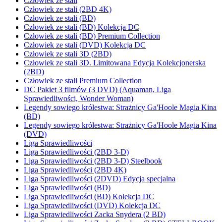
Człowiek ze stali
Człowiek ze stali (2BD 4K)
Człowiek ze stali (BD)
Człowiek ze stali (BD) Kolekcja DC
Człowiek ze stali (BD) Premium Collection
Człowiek ze stali (DVD) Kolekcja DC
Człowiek ze stali 3D (2BD)
Człowiek ze stali 3D. Limitowana Edycja Kolekcjonerska
(2BD)
Człowiek ze stali Premium Collection
DC Pakiet 3 filmów (3 DVD) (Aquaman, Liga
Sprawiedliwości, Wonder Woman)
Legendy sowiego królestwa: Strażnicy Ga'Hoole Magia Kina
(BD)
Legendy sowiego królestwa: Strażnicy Ga'Hoole Magia Kina
(DVD)
Liga Sprawiedliwości
Liga Sprawiedliwości (2BD 3-D)
Liga Sprawiedliwości (2BD 3-D) Steelbook
Liga Sprawiedliwości (2BD 4K)
Liga Sprawiedliwości (2DVD) Edycja specjalna
Liga Sprawiedliwości (BD)
Liga Sprawiedliwości (BD) Kolekcja DC
Liga Sprawiedliwości (DVD) Kolekcja DC
Liga Sprawiedliwości Zacka Snydera (2 BD)