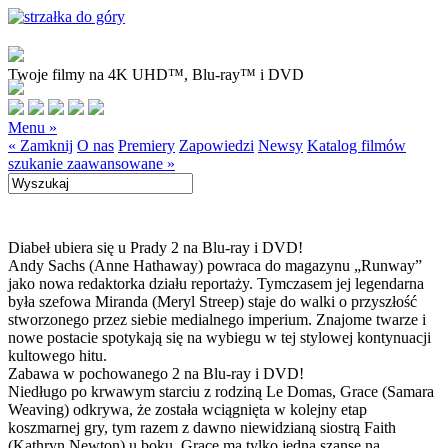
Twoje filmy na 4K UHD™, Blu-ray™ i DVD
Menu »
« Zamknij
O nas
Premiery
Zapowiedzi
Newsy
Katalog filmów
szukanie zaawansowane »
Diabeł ubiera się u Prady 2 na Blu-ray i DVD!
Andy Sachs (Anne Hathaway) powraca do magazynu „Runway”
jako nowa redaktorka działu reportaży. Tymczasem jej legendarna
była szefowa Miranda (Meryl Streep) staje do walki o przyszłość
stworzonego przez siebie medialnego imperium. Znajome twarze i
nowe postacie spotykają się na wybiegu w tej stylowej kontynuacji
kultowego hitu.
Zabawa w pochowanego 2 na Blu-ray i DVD!
Niedługo po krwawym starciu z rodziną Le Domas, Grace (Samara
Weaving) odkrywa, że została wciągnięta w kolejny etap
koszmarnej gry, tym razem z dawno niewidzianą siostrą Faith
(Kathryn Newton) u boku. Grace ma tylko jedną szansę na