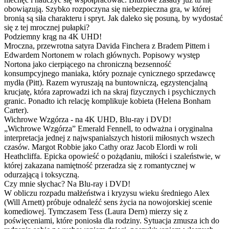
obowiązują. Szybko rozpoczyna się niebezpieczna gra, w której
bronią są siła charakteru i spryt. Jak daleko się posuną, by wydostać
się z tej mrocznej pułapki?
Podziemny krąg na 4K UHD!
Mroczna, przewrotna satyra Davida Finchera z Bradem Pittem i
Edwardem Nortonem w rolach głównych. Popisowy występ
Nortona jako cierpiącego na chroniczną bezsenność
konsumpcyjnego maniaka, który poznaje cynicznego sprzedawcę
mydła (Pitt). Razem wyruszają na buntowniczą, egzystencjalną
krucjatę, która zaprowadzi ich na skraj fizycznych i psychicznych
granic. Ponadto ich relację komplikuje kobieta (Helena Bonham
Carter).
Wichrowe Wzgórza - na 4K UHD, Blu-ray i DVD!
„Wichrowe Wzgórza” Emerald Fennell, to odważna i oryginalna
interpretacja jednej z najwspanialszych historii miłosnych wszech
czasów. Margot Robbie jako Cathy oraz Jacob Elordi w roli
Heathcliffa. Epicka opowieść o pożądaniu, miłości i szaleństwie, w
której zakazana namiętność przeradza się z romantycznej w
odurzającą i toksyczną.
Czy mnie słychac? Na Blu-ray i DVD!
W obliczu rozpadu małżeństwa i kryzysu wieku średniego Alex
(Will Arnett) próbuje odnaleźć sens życia na nowojorskiej scenie
komediowej. Tymczasem Tess (Laura Dern) mierzy się z
poświęceniami, które poniosła dla rodziny. Sytuacja zmusza ich do