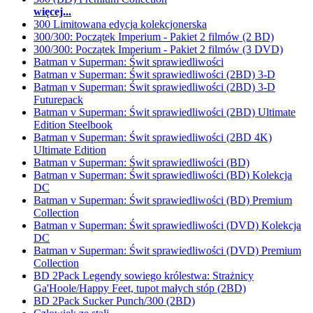
więcej...
300 Limitowana edycja kolekcjonerska
300/300: Początek Imperium - Pakiet 2 filmów (2 BD)
300/300: Początek Imperium - Pakiet 2 filmów (3 DVD)
Batman v Superman: Świt sprawiedliwości
Batman v Superman: Świt sprawiedliwości (2BD) 3-D
Batman v Superman: Świt sprawiedliwości (2BD) 3-D
Futurepack
Batman v Superman: Świt sprawiedliwości (2BD) Ultimate
Edition Steelbook
Batman v Superman: Świt sprawiedliwości (2BD 4K)
Ultimate Edition
Batman v Superman: Świt sprawiedliwości (BD)
Batman v Superman: Świt sprawiedliwości (BD) Kolekcja
DC
Batman v Superman: Świt sprawiedliwości (BD) Premium
Collection
Batman v Superman: Świt sprawiedliwości (DVD) Kolekcja
DC
Batman v Superman: Świt sprawiedliwości (DVD) Premium
Collection
BD 2Pack Legendy sowiego królestwa: Strażnicy
Ga'Hoole/Happy Feet, tupot małych stóp (2BD)
BD 2Pack Sucker Punch/300 (2BD)