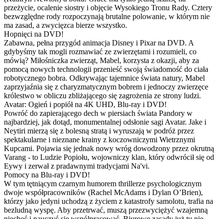
przeżycie, ocalenie siostry i objęcie Wysokiego Tronu Rady. Cztery
bezwzględne rody rozpoczynają brutalne polowanie, w którym nie
ma zasad, a zwycięzca bierze wszystko.
Hopnięci na DVD!
Zabawna, pełna przygód animacja Disney i Pixar na DVD. A
gdybyśmy tak mogli rozmawiać ze zwierzętami i rozumieli, co
mówią? Miłośniczka zwierząt, Mabel, korzysta z okazji, aby za
pomocą nowych technologii przenieść swoją świadomość do ciała
robotycznego bobra. Odkrywając tajemnice świata natury, Mabel
zaprzyjaźnia się z charyzmatycznym bobrem i jednoczy zwierzęce
królestwo w obliczu zbliżającego się zagrożenia ze strony ludzi.
Avatar: Ogień i popiół na 4K UHD, Blu-ray i DVD!
Powróć do zapierającego dech w piersiach świata Pandory w
najbardziej, jak dotąd, monumentalnej odsłonie sagi Avatar. Jake i
Neytiri mierzą się z bolesną stratą i wyruszają w podróż przez
spektakularne i nieznane krainy z koczowniczymi Wietrznymi
Kupcami. Pojawia się jednak nowy wróg dowodzony przez okrutną
Varang - to Ludzie Popiołu, wojowniczy klan, który odwrócił się od
Eywy i zerwał z pradawnymi tradycjami Na'vi.
Pomocy na Blu-ray i DVD!
W tym tętniącym czarnym humorem thrillerze psychologicznym
dwoje współpracowników (Rachel McAdams i Dylan O’Brien),
którzy jako jedyni uchodzą z życiem z katastrofy samolotu, trafia na
bezludną wyspę. Aby przetrwać, muszą przezwyciężyć wzajemną
niechęć i nauczyć się współpracować. Biurowe zasady już tu nie