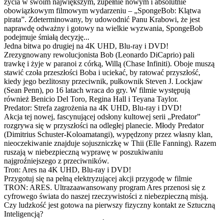
życia w swoim największym, zupełnie nowym i absolutnie
obowiązkowym filmowym wydarzeniu – „SpongeBob: Klątwa
pirata”. Zdeterminowany, by udowodnić Panu Krabowi, że jest
naprawdę odważny i gotowy na wielkie wyzwania, SpongeBob
podejmuje śmiałą decyzję...
Jedna bitwa po drugiej na 4K UHD, Blu-ray i DVD!
Zrezygnowany rewolucjonista Bob (Leonardo DiCaprio) pali
trawkę i żyje w paranoi z córką, Willą (Chase Infiniti). Oboje muszą
stawić czoła przeszłości Boba i uciekać, by ratować przyszłość,
kiedy jego bezlitosny przeciwnik, pułkownik Steven J. Lockjaw
(Sean Penn), po 16 latach wraca do gry. W filmie występują
również Benicio Del Toro, Regina Hall i Teyana Taylor.
Predator: Strefa zagrożenia na 4K UHD, Blu-ray i DVD!
Akcja tej nowej, fascynującej odsłony kultowej serii „Predator”
rozgrywa się w przyszłości na odległej planecie. Młody Predator
(Dimitrius Schuster-Koloamatangi), wypędzony przez własny klan,
nieoczekiwanie znajduje sojuszniczkę w Thii (Elle Fanning). Razem
ruszają w niebezpieczną wyprawę w poszukiwaniu
najgroźniejszego z przeciwników.
Tron: Ares na 4K UHD, Blu-ray i DVD!
Przygotuj się na pełną elektryzującej akcji przygodę w filmie
TRON: ARES. Ultrazaawansowany program Ares przenosi się z
cyfrowego świata do naszej rzeczywistości z niebezpieczną misją.
Czy ludzkość jest gotowa na pierwszy fizyczny kontakt ze Sztuczną
Inteligencją?