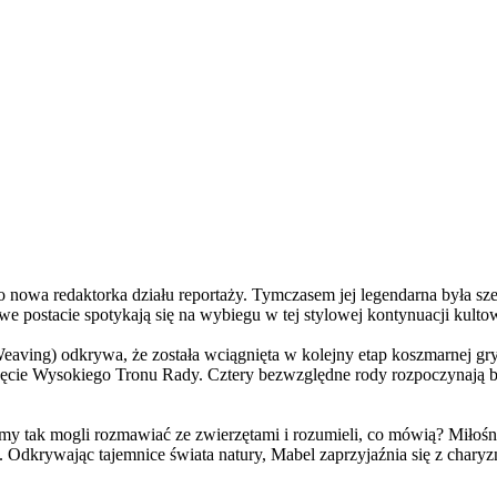
a redaktorka działu reportaży. Tymczasem jej legendarna była szefo
e postacie spotykają się na wybiegu w tej stylowej kontynuacji kulto
ving) odkrywa, że została wciągnięta w kolejny etap koszmarnej gry
 objęcie Wysokiego Tronu Rady. Cztery bezwzględne rody rozpoczynają 
 tak mogli rozmawiać ze zwierzętami i rozumieli, co mówią? Miłośni
. Odkrywając tajemnice świata natury, Mabel zaprzyjaźnia się z char