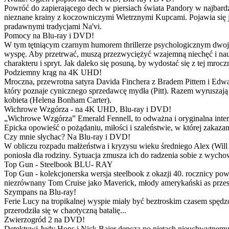
Powróć do zapierającego dech w piersiach świata Pandory w najbardzie
nieznane krainy z koczowniczymi Wietrznymi Kupcami. Pojawia się 
pradawnymi tradycjami Na'vi.
Pomocy na Blu-ray i DVD!
W tym tętniącym czarnym humorem thrillerze psychologicznym dwoje
wyspę. Aby przetrwać, muszą przezwyciężyć wzajemną niechęć i naucz
charakteru i spryt. Jak daleko się posuną, by wydostać się z tej mrocz
Podziemny krąg na 4K UHD!
Mroczna, przewrotna satyra Davida Finchera z Bradem Pittem i Ed
który poznaje cynicznego sprzedawcę mydła (Pitt). Razem wyruszają n
kobieta (Helena Bonham Carter).
Wichrowe Wzgórza - na 4K UHD, Blu-ray i DVD!
„Wichrowe Wzgórza” Emerald Fennell, to odważna i oryginalna interpr
Epicka opowieść o pożądaniu, miłości i szaleństwie, w której zakaza
Czy mnie słychac? Na Blu-ray i DVD!
W obliczu rozpadu małżeństwa i kryzysu wieku średniego Alex (Will 
poniosła dla rodziny. Sytuacja zmusza ich do radzenia sobie z wych
Top Gun - Steelbook BLU- RAY
Top Gun - kolekcjonerska wersja steelbook z okazji 40. rocznicy po
niezrównany Tom Cruise jako Maverick, młody amerykański as przestw
Szympans na Blu-ray!
Ferie Lucy na tropikalnej wyspie miały być beztroskim czasem spędz
przerodziła się w chaotyczną batalię...
Zwierzogród 2 na DVD!
Detektywi Judy Hops i Nick Bajer depczą po piętach nieuchwytnemu