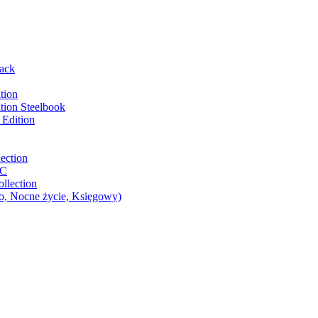
ack
tion
tion Steelbook
 Edition
ection
DC
llection
go, Nocne życie, Księgowy)