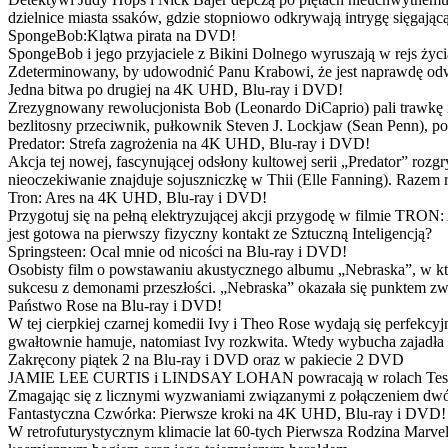
dzielnice miasta ssaków, gdzie stopniowo odkrywają intrygę sięgającą
SpongeBob:Klątwa pirata na DVD!
SpongeBob i jego przyjaciele z Bikini Dolnego wyruszają w rejs 
Zdeterminowany, by udowodnić Panu Krabowi, że jest naprawdę odw
Jedna bitwa po drugiej na 4K UHD, Blu-ray i DVD!
Zrezygnowany rewolucjonista Bob (Leonardo DiCaprio) pali trawkę i ż
bezlitosny przeciwnik, pułkownik Steven J. Lockjaw (Sean Penn), po 
Predator: Strefa zagrożenia na 4K UHD, Blu-ray i DVD!
Akcja tej nowej, fascynującej odsłony kultowej serii „Predator” roz
nieoczekiwanie znajduje sojuszniczkę w Thii (Elle Fanning). Razem
Tron: Ares na 4K UHD, Blu-ray i DVD!
Przygotuj się na pełną elektryzującej akcji przygodę w filmie TRON
jest gotowa na pierwszy fizyczny kontakt ze Sztuczną Inteligencją?
Springsteen: Ocal mnie od nicości na Blu-ray i DVD!
Osobisty film o powstawaniu akustycznego albumu „Nebraska”, w któ
sukcesu z demonami przeszłości. „Nebraska” okazała się punktem zw
Państwo Rose na Blu-ray i DVD!
W tej cierpkiej czarnej komedii Ivy i Theo Rose wydają się perfekcy
gwałtownie hamuje, natomiast Ivy rozkwita. Wtedy wybucha zajadła r
Zakręcony piątek 2 na Blu-ray i DVD oraz w pakiecie 2 DVD
JAMIE LEE CURTIS i LINDSAY LOHAN powracają w rolach Tess i Anny
Zmagając się z licznymi wyzwaniami związanymi z połączeniem dwóc
Fantastyczna Czwórka: Pierwsze kroki na 4K UHD, Blu-ray i DVD!
W retrofuturystycznym klimacie lat 60-tych Pierwsza Rodzina Marve