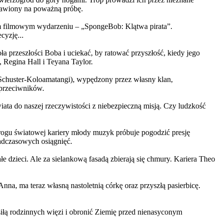
ystawiony na poważną próbę.
m filmowym wydarzeniu – „SpongeBob: Klątwa pirata”.
yzję...
a przeszłości Boba i uciekać, by ratować przyszłość, kiedy jego
 Regina Hall i Teyana Taylor.
us Schuster-Koloamatangi), wypędzony przez własny klan,
 przeciwników.
ata do naszej rzeczywistości z niebezpieczną misją. Czy ludzkość
rogu światowej kariery młody muzyk próbuje pogodzić presję
nadczasowych osiągnięć.
 dzieci. Ale za sielankową fasadą zbierają się chmury. Kariera Theo
ma teraz własną nastoletnią córkę oraz przyszłą pasierbicę.
iłą rodzinnych więzi i obronić Ziemię przed nienasyconym