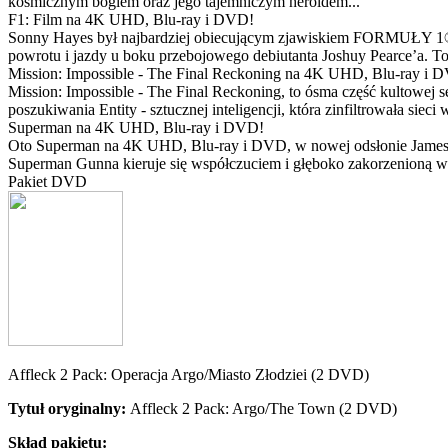
kosmicznym bogiem oraz jego tajemniczym heroldem...
F1: Film na 4K UHD, Blu-ray i DVD!
Sonny Hayes był najbardziej obiecującym zjawiskiem FORMUŁY 1® w 
powrotu i jazdy u boku przebojowego debiutanta Joshuy Pearce’a. To 
Mission: Impossible - The Final Reckoning na 4K UHD, Blu-ray i 
Mission: Impossible - The Final Reckoning, to ósma część kultowej 
poszukiwania Entity - sztucznej inteligencji, która zinfiltrowała sie
Superman na 4K UHD, Blu-ray i DVD!
Oto Superman na 4K UHD, Blu-ray i DVD, w nowej odsłonie Jamesa 
Superman Gunna kieruje się współczuciem i głęboko zakorzenioną wi
Pakiet DVD
Affleck 2 Pack: Operacja Argo/Miasto Złodziei (2 DVD)
Tytuł oryginalny:
Affleck 2 Pack: Argo/The Town (2 DVD)
Skład pakietu: