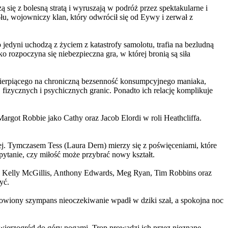
 się z bolesną stratą i wyruszają w podróż przez spektakularne i
, wojowniczy klan, który odwrócił się od Eywy i zerwał z
yni uchodzą z życiem z katastrofy samolotu, trafia na bezludną
rozpoczyna się niebezpieczna gra, w której bronią są siła
ierpiącego na chroniczną bezsenność konsumpcyjnego maniaka,
 fizycznych i psychicznych granic. Ponadto ich relację komplikuje
argot Robbie jako Cathy oraz Jacob Elordi w roli Heathcliffa.
ej. Tymczasem Tess (Laura Dern) mierzy się z poświęceniami, które
ytanie, czy miłość może przybrać nowy kształt.
er, Kelly McGillis, Anthony Edwards, Meg Ryan, Tim Robbins oraz
yć.
omowiony szympans nieoczekiwanie wpadł w dziki szał, a spokojna noc
ierzogród do góry nogami. Trop prowadzi ich przez nieznane