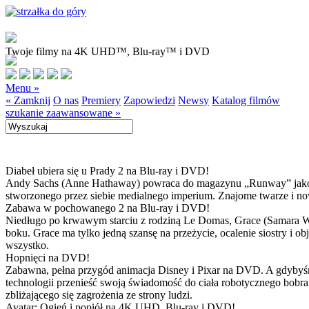
Twoje filmy na 4K UHD™, Blu-ray™ i DVD
Menu »
« Zamknij
O nas
Premiery
Zapowiedzi
Newsy
Katalog filmów
szukanie zaawansowane »
Diabeł ubiera się u Prady 2 na Blu-ray i DVD!
Andy Sachs (Anne Hathaway) powraca do magazynu „Runway” jako now
stworzonego przez siebie medialnego imperium. Znajome twarze i now
Zabawa w pochowanego 2 na Blu-ray i DVD!
Niedługo po krwawym starciu z rodziną Le Domas, Grace (Samara Wea
boku. Grace ma tylko jedną szansę na przeżycie, ocalenie siostry i
wszystko.
Hopnięci na DVD!
Zabawna, pełna przygód animacja Disney i Pixar na DVD. A gdybyśmy
technologii przenieść swoją świadomość do ciała robotycznego bobra
zbliżającego się zagrożenia ze strony ludzi.
Avatar: Ogień i popiół na 4K UHD, Blu-ray i DVD!