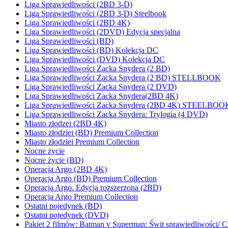
Liga Sprawiedliwości (2BD 3-D)
Liga Sprawiedliwości (2BD 3-D) Steelbook
Liga Sprawiedliwości (2BD 4K)
Liga Sprawiedliwości (2DVD) Edycja specjalna
Liga Sprawiedliwości (BD)
Liga Sprawiedliwości (BD) Kolekcja DC
Liga Sprawiedliwości (DVD) Kolekcja DC
Liga Sprawiedliwości Zacka Snydera (2 BD)
Liga Sprawiedliwości Zacka Snydera (2 BD) STELLBOOK
Liga Sprawiedliwości Zacka Snydera (2 DVD)
Liga Sprawiedliwości Zacka Snydera(2BD 4K)
Liga Sprawiedliwości Zacka Snydera (2BD 4K) STEELBOO
Liga Sprawiedliwości Zacka Snydera: Trylogia (4 DVD)
Miasto złodzei (2BD 4K)
Miasto złodziei (BD) Premium Collection
Miasto złodziei Premium Collection
Nocne życie
Nocne życie (BD)
Operacja Argo (2BD 4K)
Operacja Argo (BD) Premium Collection
Operacja Argo. Edycja rozszerzona (2BD)
Operacja Argo Premium Collection
Ostatni pojedynek (BD)
Ostatni pojedynek (DVD)
Pakiet 2 filmów: Batman v Superman: Świt sprawiedliwości/ C