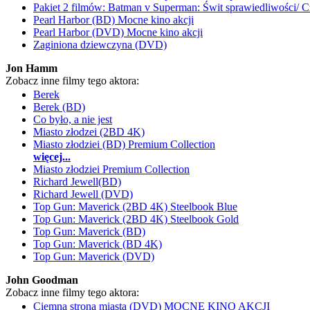
Pakiet 2 filmów: Batman v Superman: Świt sprawiedliwości/ C
Pearl Harbor (BD) Mocne kino akcji
Pearl Harbor (DVD) Mocne kino akcji
Zaginiona dziewczyna (DVD)
Jon Hamm
Zobacz inne filmy tego aktora:
Berek
Berek (BD)
Co było, a nie jest
Miasto złodzei (2BD 4K)
Miasto złodziei (BD) Premium Collection
więcej...
Miasto złodziei Premium Collection
Richard Jewell(BD)
Richard Jewell (DVD)
Top Gun: Maverick (2BD 4K) Steelbook Blue
Top Gun: Maverick (2BD 4K) Steelbook Gold
Top Gun: Maverick (BD)
Top Gun: Maverick (BD 4K)
Top Gun: Maverick (DVD)
John Goodman
Zobacz inne filmy tego aktora:
Ciemna strona miasta (DVD) MOCNE KINO AKCJI