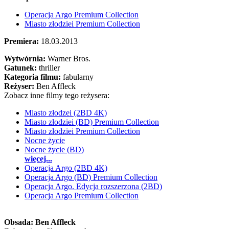
Operacja Argo Premium Collection
Miasto złodziei Premium Collection
Premiera:
18.03.2013
Wytwórnia:
Warner Bros.
Gatunek:
thriller
Kategoria filmu:
fabularny
Reżyser:
Ben Affleck
Zobacz inne filmy tego reżysera:
Miasto złodzei (2BD 4K)
Miasto złodziei (BD) Premium Collection
Miasto złodziei Premium Collection
Nocne życie
Nocne życie (BD)
więcej...
Operacja Argo (2BD 4K)
Operacja Argo (BD) Premium Collection
Operacja Argo. Edycja rozszerzona (2BD)
Operacja Argo Premium Collection
Obsada:
Ben Affleck