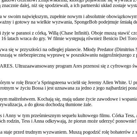
 znacznie dalej, niż się spodziewali, a ich partnerski układ zostaje w
życia w swoim największym, zupełnie nowym i absolutnie obowiązkowy
ażny i gotowy na wielkie wyzwania, SpongeBob podejmuje śmiałą dec
yje w paranoi z córką, Willą (Chase Infiniti). Oboje muszą stawić czoł
16 latach wraca do gry. W filmie występują również Benicio Del Toro,
grywa się w przyszłości na odległej planecie. Młody Predator (Dimitri
 ruszają w niebezpieczną wyprawę w poszukiwaniu najgroźniejszego z
: ARES. Ultrazaawansowany program Ares przenosi się z cyfrowego świ
rym w rolę Bruce’a Springsteena wcielił się Jeremy Allen White. U p
rotnym w życiu Bossa i jest uznawana za jedno z jego najbardziej po
jnym małżeństwem. Kochają się, mają udane życie zawodowe i wspaniałe
ywalizacja, a do głosu dochodzą tłumione żale.
 w tym prześmiesznym sequelu kultowego filmu. Córka Tess, Anna, 
h rodzin, Tess i Anna odkrywają, że piorun może uderzyć ponownie!
la staje przed trudnym wyzwaniem. Muszą pogodzić rolę bohaterów z s