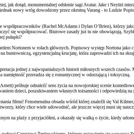
j, jak dotąd, monumentalnej odsłonie sagi Avatar. Jake i Neytiri mierzą
jednak nowy wróg dowodzony przez okrutną Varang - to Ludzie Popiołu
 współpracowników (Rachel McAdams i Dylan O’Brien), którzy jako jed
yć się współpracować. Biurowe zasady już tu nie obowiązują. Szybko 
nej pułapki?
wardem Nortonem w rolach głównych. Popisowy występ Nortona jako c
a buntowniczą, egzystencjalną krucjatę, która zaprowadzi ich na skraj
etacja jednej z najwspanialszych historii miłosnych wszech czasów. M
na namiętność przeradza się z romantycznej w odurzającą i toksyczną.
Arnett) próbuje odnaleźć sens życia na nowojorskiej scenie komediow
owaniem dzieci, poszukiwaniem własnych tożsamości i odpowiedzią na p
wstania filmu! Fenomenalna obsada wśród której znaleźli się Val Kilm
orzy, który chce wiele udowodnić, ale jeszcze więcej musi się naucz
onym na plaży z przyjaciółmi, a okazały się walką o życie, kiedy ud
 gadowi Grzesiowi Żmijewskiemu, którego pojawienie się wywraca Zw