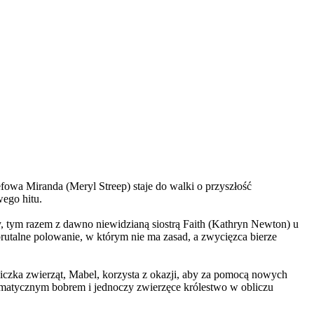
wa Miranda (Meryl Streep) staje do walki o przyszłość
wego hitu.
, tym razem z dawno niewidzianą siostrą Faith (Kathryn Newton) u
brutalne polowanie, w którym nie ma zasad, a zwycięzca bierze
czka zwierząt, Mabel, korzysta z okazji, aby za pomocą nowych
yzmatycznym bobrem i jednoczy zwierzęce królestwo w obliczu