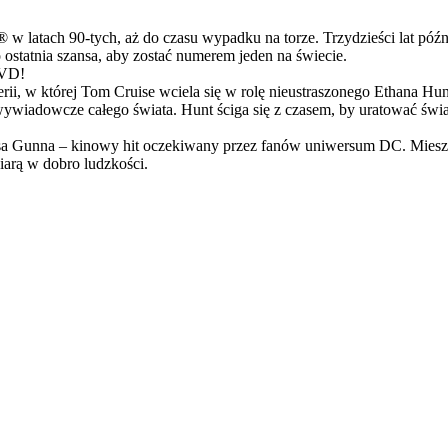
latach 90-tych, aż do czasu wypadku na torze. Trzydzieści lat późn
ostatnia szansa, aby zostać numerem jeden na świecie.
DVD!
serii, w której Tom Cruise wciela się w rolę nieustraszonego Ethana 
ci wywiadowcze całego świata. Hunt ściga się z czasem, by uratować świ
Gunna – kinowy hit oczekiwany przez fanów uniwersum DC. Mieszanka
arą w dobro ludzkości.