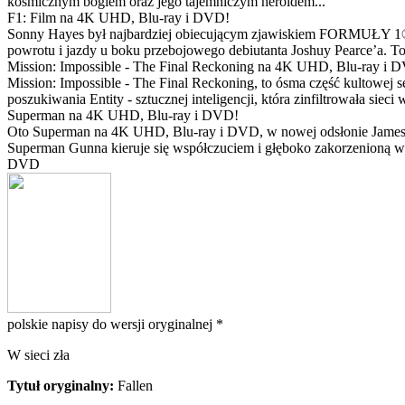
kosmicznym bogiem oraz jego tajemniczym heroldem...
F1: Film na 4K UHD, Blu-ray i DVD!
Sonny Hayes był najbardziej obiecującym zjawiskiem FORMUŁY 1® w 
powrotu i jazdy u boku przebojowego debiutanta Joshuy Pearce’a. To 
Mission: Impossible - The Final Reckoning na 4K UHD, Blu-ray i 
Mission: Impossible - The Final Reckoning, to ósma część kultowej 
poszukiwania Entity - sztucznej inteligencji, która zinfiltrowała sie
Superman na 4K UHD, Blu-ray i DVD!
Oto Superman na 4K UHD, Blu-ray i DVD, w nowej odsłonie Jamesa 
Superman Gunna kieruje się współczuciem i głęboko zakorzenioną wi
DVD
polskie napisy do wersji oryginalnej *
W sieci zła
Tytuł oryginalny:
Fallen