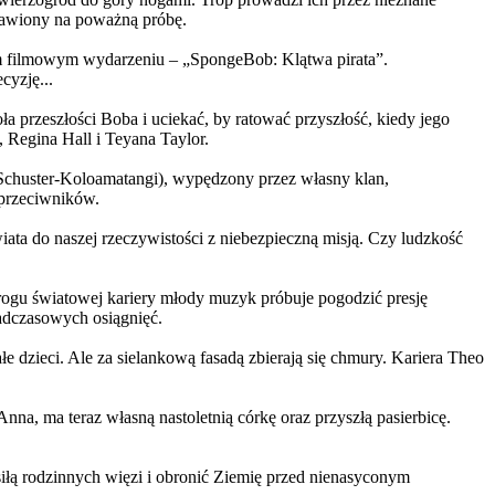
ystawiony na poważną próbę.
m filmowym wydarzeniu – „SpongeBob: Klątwa pirata”.
yzję...
a przeszłości Boba i uciekać, by ratować przyszłość, kiedy jego
 Regina Hall i Teyana Taylor.
us Schuster-Koloamatangi), wypędzony przez własny klan,
 przeciwników.
ata do naszej rzeczywistości z niebezpieczną misją. Czy ludzkość
rogu światowej kariery młody muzyk próbuje pogodzić presję
nadczasowych osiągnięć.
 dzieci. Ale za sielankową fasadą zbierają się chmury. Kariera Theo
ma teraz własną nastoletnią córkę oraz przyszłą pasierbicę.
iłą rodzinnych więzi i obronić Ziemię przed nienasyconym