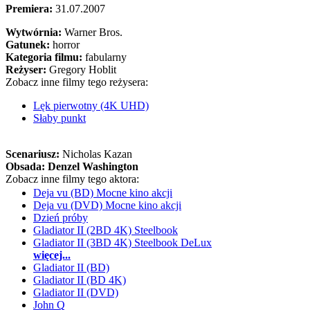
Premiera:
31.07.2007
Wytwórnia:
Warner Bros.
Gatunek:
horror
Kategoria filmu:
fabularny
Reżyser:
Gregory Hoblit
Zobacz inne filmy tego reżysera:
Lęk pierwotny (4K UHD)
Słaby punkt
Scenariusz:
Nicholas Kazan
Obsada:
Denzel Washington
Zobacz inne filmy tego aktora:
Deja vu (BD) Mocne kino akcji
Deja vu (DVD) Mocne kino akcji
Dzień próby
Gladiator II (2BD 4K) Steelbook
Gladiator II (3BD 4K) Steelbook DeLux
więcej...
Gladiator II (BD)
Gladiator II (BD 4K)
Gladiator II (DVD)
John Q