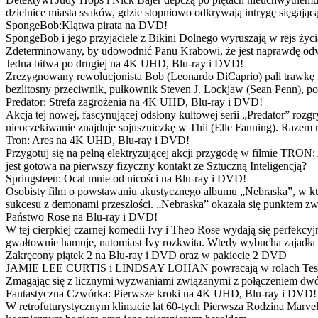
dzielnice miasta ssaków, gdzie stopniowo odkrywają intrygę sięgającą
SpongeBob:Klątwa pirata na DVD!
SpongeBob i jego przyjaciele z Bikini Dolnego wyruszają w rejs 
Zdeterminowany, by udowodnić Panu Krabowi, że jest naprawdę odw
Jedna bitwa po drugiej na 4K UHD, Blu-ray i DVD!
Zrezygnowany rewolucjonista Bob (Leonardo DiCaprio) pali trawkę i ż
bezlitosny przeciwnik, pułkownik Steven J. Lockjaw (Sean Penn), po 
Predator: Strefa zagrożenia na 4K UHD, Blu-ray i DVD!
Akcja tej nowej, fascynującej odsłony kultowej serii „Predator” roz
nieoczekiwanie znajduje sojuszniczkę w Thii (Elle Fanning). Razem
Tron: Ares na 4K UHD, Blu-ray i DVD!
Przygotuj się na pełną elektryzującej akcji przygodę w filmie TRON
jest gotowa na pierwszy fizyczny kontakt ze Sztuczną Inteligencją?
Springsteen: Ocal mnie od nicości na Blu-ray i DVD!
Osobisty film o powstawaniu akustycznego albumu „Nebraska”, w któ
sukcesu z demonami przeszłości. „Nebraska” okazała się punktem zw
Państwo Rose na Blu-ray i DVD!
W tej cierpkiej czarnej komedii Ivy i Theo Rose wydają się perfekcy
gwałtownie hamuje, natomiast Ivy rozkwita. Wtedy wybucha zajadła r
Zakręcony piątek 2 na Blu-ray i DVD oraz w pakiecie 2 DVD
JAMIE LEE CURTIS i LINDSAY LOHAN powracają w rolach Tess i Anny
Zmagając się z licznymi wyzwaniami związanymi z połączeniem dwóc
Fantastyczna Czwórka: Pierwsze kroki na 4K UHD, Blu-ray i DVD!
W retrofuturystycznym klimacie lat 60-tych Pierwsza Rodzina Marve