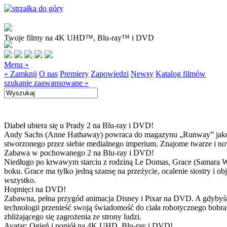
Twoje filmy na 4K UHD™, Blu-ray™ i DVD
Menu »
« Zamknij
O nas
Premiery
Zapowiedzi
Newsy
Katalog filmów
szukanie zaawansowane »
Diabeł ubiera się u Prady 2 na Blu-ray i DVD!
Andy Sachs (Anne Hathaway) powraca do magazynu „Runway” jako now
stworzonego przez siebie medialnego imperium. Znajome twarze i now
Zabawa w pochowanego 2 na Blu-ray i DVD!
Niedługo po krwawym starciu z rodziną Le Domas, Grace (Samara Wea
boku. Grace ma tylko jedną szansę na przeżycie, ocalenie siostry i
wszystko.
Hopnięci na DVD!
Zabawna, pełna przygód animacja Disney i Pixar na DVD. A gdybyśmy
technologii przenieść swoją świadomość do ciała robotycznego bobra
zbliżającego się zagrożenia ze strony ludzi.
Avatar: Ogień i popiół na 4K UHD, Blu-ray i DVD!