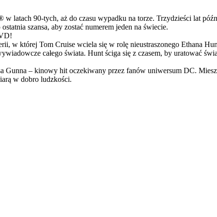
latach 90-tych, aż do czasu wypadku na torze. Trzydzieści lat późn
ostatnia szansa, aby zostać numerem jeden na świecie.
DVD!
serii, w której Tom Cruise wciela się w rolę nieustraszonego Ethana 
ci wywiadowcze całego świata. Hunt ściga się z czasem, by uratować świ
Gunna – kinowy hit oczekiwany przez fanów uniwersum DC. Mieszanka
arą w dobro ludzkości.