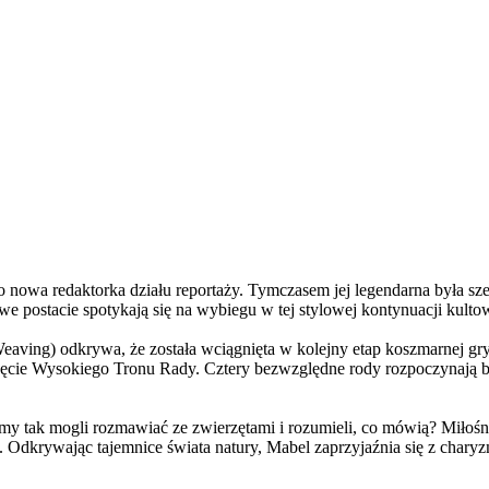
a redaktorka działu reportaży. Tymczasem jej legendarna była szefo
e postacie spotykają się na wybiegu w tej stylowej kontynuacji kulto
ving) odkrywa, że została wciągnięta w kolejny etap koszmarnej gry
 objęcie Wysokiego Tronu Rady. Cztery bezwzględne rody rozpoczynają 
 tak mogli rozmawiać ze zwierzętami i rozumieli, co mówią? Miłośni
. Odkrywając tajemnice świata natury, Mabel zaprzyjaźnia się z char