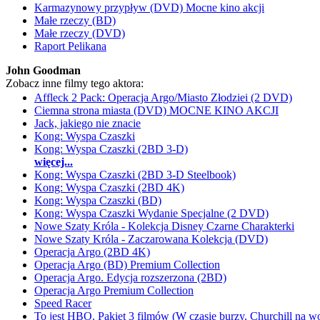
Karmazynowy przypływ (DVD) Mocne kino akcji
Małe rzeczy (BD)
Małe rzeczy (DVD)
Raport Pelikana
John Goodman
Zobacz inne filmy tego aktora:
Affleck 2 Pack: Operacja Argo/Miasto Złodziei (2 DVD)
Ciemna strona miasta (DVD) MOCNE KINO AKCJI
Jack, jakiego nie znacie
Kong: Wyspa Czaszki
Kong: Wyspa Czaszki (2BD 3-D)
więcej...
Kong: Wyspa Czaszki (2BD 3-D Steelbook)
Kong: Wyspa Czaszki (2BD 4K)
Kong: Wyspa Czaszki (BD)
Kong: Wyspa Czaszki Wydanie Specjalne (2 DVD)
Nowe Szaty Króla - Kolekcja Disney Czarne Charakterki
Nowe Szaty Króla - Zaczarowana Kolekcja (DVD)
Operacja Argo (2BD 4K)
Operacja Argo (BD) Premium Collection
Operacja Argo. Edycja rozszerzona (2BD)
Operacja Argo Premium Collection
Speed Racer
To jest HBO. Pakiet 3 filmów (W czasie burzy. Churchill na w