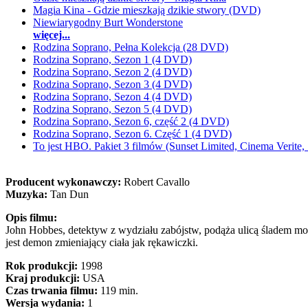
Magia Kina - Gdzie mieszkają dzikie stwory (DVD)
Niewiarygodny Burt Wonderstone
więcej...
Rodzina Soprano, Pełna Kolekcja (28 DVD)
Rodzina Soprano, Sezon 1 (4 DVD)
Rodzina Soprano, Sezon 2 (4 DVD)
Rodzina Soprano, Sezon 3 (4 DVD)
Rodzina Soprano, Sezon 4 (4 DVD)
Rodzina Soprano, Sezon 5 (4 DVD)
Rodzina Soprano, Sezon 6, część 2 (4 DVD)
Rodzina Soprano, Sezon 6. Część 1 (4 DVD)
To jest HBO. Pakiet 3 filmów (Sunset Limited, Cinema Verite
Producent wykonawczy:
Robert Cavallo
Muzyka:
Tan Dun
Opis filmu:
John Hobbes, detektyw z wydziału zabójstw, podąża ulicą śladem mord
jest demon zmieniający ciała jak rękawiczki.
Rok produkcji:
1998
Kraj produkcji:
USA
Czas trwania filmu:
119 min.
Wersja wydania:
1