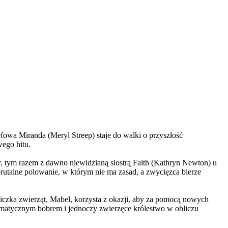
wa Miranda (Meryl Streep) staje do walki o przyszłość
wego hitu.
, tym razem z dawno niewidzianą siostrą Faith (Kathryn Newton) u
brutalne polowanie, w którym nie ma zasad, a zwycięzca bierze
czka zwierząt, Mabel, korzysta z okazji, aby za pomocą nowych
yzmatycznym bobrem i jednoczy zwierzęce królestwo w obliczu