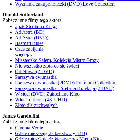
Wyznania zakupoholiczki (DVD) Love Collection
Donald Sutherland
Zobacz inne filmy tego aktora:
2pak Stephena Kinga
Ad Astra (BD)
Ad Astra (DVD)
Basmati Blues
Czas zabijania
więcej...
Miasteczko Salem, Kolekcja Mistrz Grozy
Nie wszystko złoto co się świeci
Od Nowa (2 DVD)
Parszywa dwunastka
Parszywa dwunastka (2DVD) Premium Collection
Parszywa dwunastka - Srebrna Kolekcja (2 DVD)
W sieci (DVD) Zakochane Kino
Włoska robota (4K UHD)
Złoto dla zuchwałych
James Gandolfini
Zobacz inne filmy tego aktora:
Cinema Verite
Gdzie mieszkają dzikie stwory (BD)
Gdzie mieszkają dzikie stwory - Magia Kina