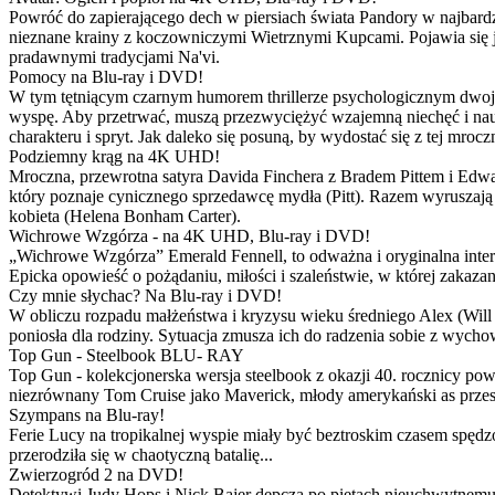
Powróć do zapierającego dech w piersiach świata Pandory w najbardzie
nieznane krainy z koczowniczymi Wietrznymi Kupcami. Pojawia się 
pradawnymi tradycjami Na'vi.
Pomocy na Blu-ray i DVD!
W tym tętniącym czarnym humorem thrillerze psychologicznym dwoje
wyspę. Aby przetrwać, muszą przezwyciężyć wzajemną niechęć i naucz
charakteru i spryt. Jak daleko się posuną, by wydostać się z tej mrocz
Podziemny krąg na 4K UHD!
Mroczna, przewrotna satyra Davida Finchera z Bradem Pittem i Ed
który poznaje cynicznego sprzedawcę mydła (Pitt). Razem wyruszają n
kobieta (Helena Bonham Carter).
Wichrowe Wzgórza - na 4K UHD, Blu-ray i DVD!
„Wichrowe Wzgórza” Emerald Fennell, to odważna i oryginalna interpr
Epicka opowieść o pożądaniu, miłości i szaleństwie, w której zakaza
Czy mnie słychac? Na Blu-ray i DVD!
W obliczu rozpadu małżeństwa i kryzysu wieku średniego Alex (Will 
poniosła dla rodziny. Sytuacja zmusza ich do radzenia sobie z wych
Top Gun - Steelbook BLU- RAY
Top Gun - kolekcjonerska wersja steelbook z okazji 40. rocznicy po
niezrównany Tom Cruise jako Maverick, młody amerykański as przestw
Szympans na Blu-ray!
Ferie Lucy na tropikalnej wyspie miały być beztroskim czasem spędz
przerodziła się w chaotyczną batalię...
Zwierzogród 2 na DVD!
Detektywi Judy Hops i Nick Bajer depczą po piętach nieuchwytnemu