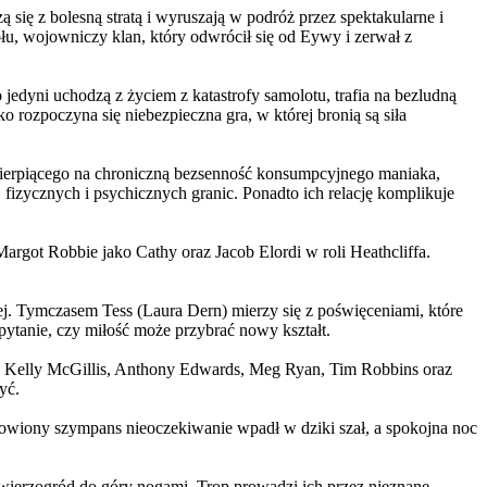
 się z bolesną stratą i wyruszają w podróż przez spektakularne i
, wojowniczy klan, który odwrócił się od Eywy i zerwał z
yni uchodzą z życiem z katastrofy samolotu, trafia na bezludną
rozpoczyna się niebezpieczna gra, w której bronią są siła
ierpiącego na chroniczną bezsenność konsumpcyjnego maniaka,
 fizycznych i psychicznych granic. Ponadto ich relację komplikuje
argot Robbie jako Cathy oraz Jacob Elordi w roli Heathcliffa.
ej. Tymczasem Tess (Laura Dern) mierzy się z poświęceniami, które
ytanie, czy miłość może przybrać nowy kształt.
er, Kelly McGillis, Anthony Edwards, Meg Ryan, Tim Robbins oraz
yć.
omowiony szympans nieoczekiwanie wpadł w dziki szał, a spokojna noc
ierzogród do góry nogami. Trop prowadzi ich przez nieznane