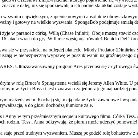
 znacznie dalej, niż się spodziewali, a ich partnerski układ zostaje w
życia w swoim największym, zupełnie nowym i absolutnie obowiązkowy
ażny i gotowy na wielkie wyzwania, SpongeBob podejmuje śmiałą dec
yje w paranoi z córką, Willą (Chase Infiniti). Oboje muszą stawić czoł
16 latach wraca do gry. W filmie występują również Benicio Del Toro,
grywa się w przyszłości na odległej planecie. Młody Predator (Dimitri
 ruszają w niebezpieczną wyprawę w poszukiwaniu najgroźniejszego z
: ARES. Ultrazaawansowany program Ares przenosi się z cyfrowego świ
rym w rolę Bruce’a Springsteena wcielił się Jeremy Allen White. U p
rotnym w życiu Bossa i jest uznawana za jedno z jego najbardziej po
jnym małżeństwem. Kochają się, mają udane życie zawodowe i wspaniałe
ywalizacja, a do głosu dochodzą tłumione żale.
 w tym prześmiesznym sequelu kultowego filmu. Córka Tess, Anna, 
h rodzin, Tess i Anna odkrywają, że piorun może uderzyć ponownie!
la staje przed trudnym wyzwaniem. Muszą pogodzić rolę bohaterów z s