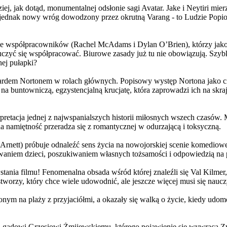
j, jak dotąd, monumentalnej odsłonie sagi Avatar. Jake i Neytiri mierzą
jednak nowy wróg dowodzony przez okrutną Varang - to Ludzie Popiołu
 współpracowników (Rachel McAdams i Dylan O’Brien), którzy jako jed
yć się współpracować. Biurowe zasady już tu nie obowiązują. Szybko 
nej pułapki?
wardem Nortonem w rolach głównych. Popisowy występ Nortona jako c
a buntowniczą, egzystencjalną krucjatę, która zaprowadzi ich na skraj
etacja jednej z najwspanialszych historii miłosnych wszech czasów. M
na namiętność przeradza się z romantycznej w odurzającą i toksyczną.
Arnett) próbuje odnaleźć sens życia na nowojorskiej scenie komediow
owaniem dzieci, poszukiwaniem własnych tożsamości i odpowiedzią na p
wstania filmu! Fenomenalna obsada wśród której znaleźli się Val Kilm
orzy, który chce wiele udowodnić, ale jeszcze więcej musi się naucz
onym na plaży z przyjaciółmi, a okazały się walką o życie, kiedy ud
 gadowi Grzesiowi Żmijewskiemu, którego pojawienie się wywraca Zw