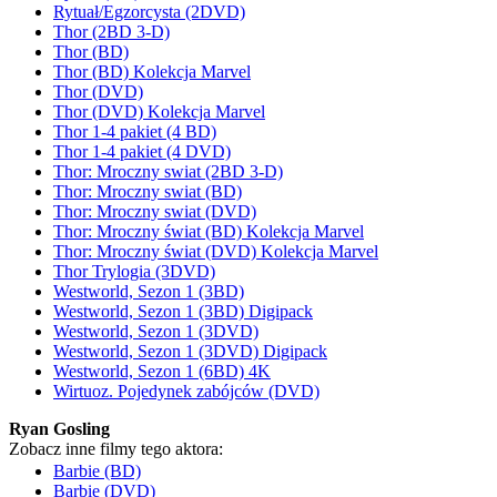
Rytuał/Egzorcysta (2DVD)
Thor (2BD 3-D)
Thor (BD)
Thor (BD) Kolekcja Marvel
Thor (DVD)
Thor (DVD) Kolekcja Marvel
Thor 1-4 pakiet (4 BD)
Thor 1-4 pakiet (4 DVD)
Thor: Mroczny swiat (2BD 3-D)
Thor: Mroczny swiat (BD)
Thor: Mroczny swiat (DVD)
Thor: Mroczny świat (BD) Kolekcja Marvel
Thor: Mroczny świat (DVD) Kolekcja Marvel
Thor Trylogia (3DVD)
Westworld, Sezon 1 (3BD)
Westworld, Sezon 1 (3BD) Digipack
Westworld, Sezon 1 (3DVD)
Westworld, Sezon 1 (3DVD) Digipack
Westworld, Sezon 1 (6BD) 4K
Wirtuoz. Pojedynek zabójców (DVD)
Ryan Gosling
Zobacz inne filmy tego aktora:
Barbie (BD)
Barbie (DVD)