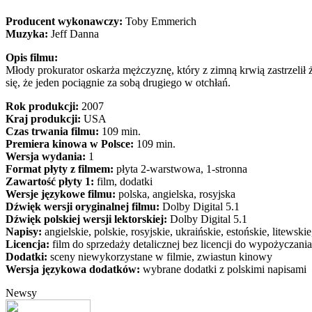
Producent wykonawczy:
Toby Emmerich
Muzyka:
Jeff Danna
Opis filmu:
Młody prokurator oskarża mężczyznę, który z zimną krwią zastrzelił 
się, że jeden pociągnie za sobą drugiego w otchłań.
Rok produkcji:
2007
Kraj produkcji:
USA
Czas trwania filmu:
109 min.
Premiera kinowa w Polsce:
109 min.
Wersja wydania:
1
Format płyty z filmem:
płyta 2-warstwowa, 1-stronna
Zawartość płyty 1:
film, dodatki
Wersje językowe filmu:
polska, angielska, rosyjska
Dźwięk wersji oryginalnej filmu:
Dolby Digital 5.1
Dźwięk polskiej wersji lektorskiej:
Dolby Digital 5.1
Napisy:
angielskie, polskie, rosyjskie, ukraińskie, estońskie, litewski
Licencja:
film do sprzedaży detalicznej bez licencji do wypożyczania
Dodatki:
sceny niewykorzystane w filmie, zwiastun kinowy
Wersja językowa dodatków:
wybrane dodatki z polskimi napisami
Newsy