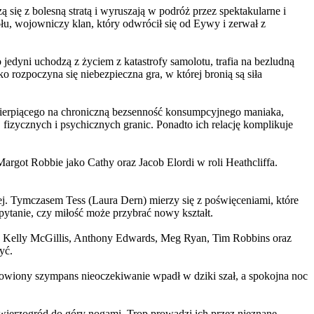
 się z bolesną stratą i wyruszają w podróż przez spektakularne i
, wojowniczy klan, który odwrócił się od Eywy i zerwał z
yni uchodzą z życiem z katastrofy samolotu, trafia na bezludną
rozpoczyna się niebezpieczna gra, w której bronią są siła
ierpiącego na chroniczną bezsenność konsumpcyjnego maniaka,
 fizycznych i psychicznych granic. Ponadto ich relację komplikuje
argot Robbie jako Cathy oraz Jacob Elordi w roli Heathcliffa.
ej. Tymczasem Tess (Laura Dern) mierzy się z poświęceniami, które
ytanie, czy miłość może przybrać nowy kształt.
er, Kelly McGillis, Anthony Edwards, Meg Ryan, Tim Robbins oraz
yć.
omowiony szympans nieoczekiwanie wpadł w dziki szał, a spokojna noc
ierzogród do góry nogami. Trop prowadzi ich przez nieznane