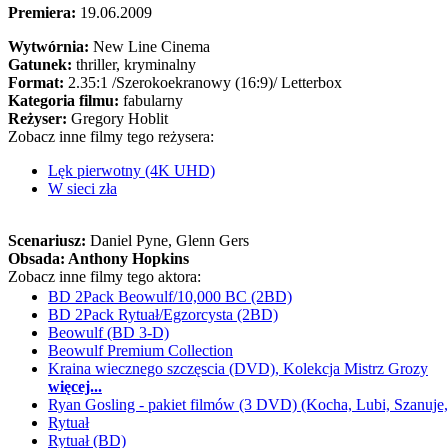
Premiera:
19.06.2009
Wytwórnia:
New Line Cinema
Gatunek:
thriller, kryminalny
Format:
2.35:1
/Szerokoekranowy (16:9)/
Letterbox
Kategoria filmu:
fabularny
Reżyser:
Gregory Hoblit
Zobacz inne filmy tego reżysera:
Lęk pierwotny (4K UHD)
W sieci zła
Scenariusz:
Daniel Pyne
, Glenn Gers
Obsada:
Anthony Hopkins
Zobacz inne filmy tego aktora:
BD 2Pack Beowulf/10,000 BC (2BD)
BD 2Pack Rytuał/Egzorcysta (2BD)
Beowulf (BD 3-D)
Beowulf Premium Collection
Kraina wiecznego szczęscia (DVD), Kolekcja Mistrz Grozy
więcej...
Ryan Gosling - pakiet filmów (3 DVD) (Kocha, Lubi, Szanuje,
Rytuał
Rytuał (BD)