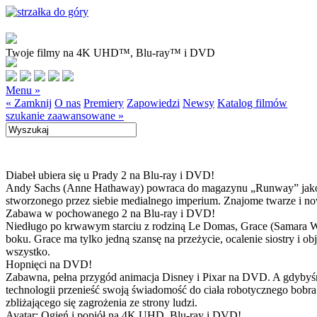
Twoje filmy na 4K UHD™, Blu-ray™ i DVD
Menu »
« Zamknij
O nas
Premiery
Zapowiedzi
Newsy
Katalog filmów
szukanie zaawansowane »
Diabeł ubiera się u Prady 2 na Blu-ray i DVD!
Andy Sachs (Anne Hathaway) powraca do magazynu „Runway” jako now
stworzonego przez siebie medialnego imperium. Znajome twarze i now
Zabawa w pochowanego 2 na Blu-ray i DVD!
Niedługo po krwawym starciu z rodziną Le Domas, Grace (Samara Wea
boku. Grace ma tylko jedną szansę na przeżycie, ocalenie siostry i
wszystko.
Hopnięci na DVD!
Zabawna, pełna przygód animacja Disney i Pixar na DVD. A gdybyśmy
technologii przenieść swoją świadomość do ciała robotycznego bobra
zbliżającego się zagrożenia ze strony ludzi.
Avatar: Ogień i popiół na 4K UHD, Blu-ray i DVD!