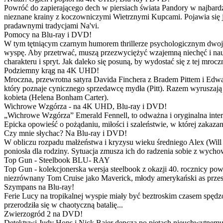
Powróć do zapierającego dech w piersiach świata Pandory w najbardzie
nieznane krainy z koczowniczymi Wietrznymi Kupcami. Pojawia się 
pradawnymi tradycjami Na'vi.
Pomocy na Blu-ray i DVD!
W tym tętniącym czarnym humorem thrillerze psychologicznym dwoje
wyspę. Aby przetrwać, muszą przezwyciężyć wzajemną niechęć i naucz
charakteru i spryt. Jak daleko się posuną, by wydostać się z tej mrocz
Podziemny krąg na 4K UHD!
Mroczna, przewrotna satyra Davida Finchera z Bradem Pittem i Ed
który poznaje cynicznego sprzedawcę mydła (Pitt). Razem wyruszają n
kobieta (Helena Bonham Carter).
Wichrowe Wzgórza - na 4K UHD, Blu-ray i DVD!
„Wichrowe Wzgórza” Emerald Fennell, to odważna i oryginalna interpr
Epicka opowieść o pożądaniu, miłości i szaleństwie, w której zakaza
Czy mnie słychac? Na Blu-ray i DVD!
W obliczu rozpadu małżeństwa i kryzysu wieku średniego Alex (Will 
poniosła dla rodziny. Sytuacja zmusza ich do radzenia sobie z wych
Top Gun - Steelbook BLU- RAY
Top Gun - kolekcjonerska wersja steelbook z okazji 40. rocznicy po
niezrównany Tom Cruise jako Maverick, młody amerykański as przestw
Szympans na Blu-ray!
Ferie Lucy na tropikalnej wyspie miały być beztroskim czasem spędz
przerodziła się w chaotyczną batalię...
Zwierzogród 2 na DVD!
Detektywi Judy Hops i Nick Bajer depczą po piętach nieuchwytnemu