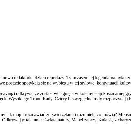
a redaktorka działu reportaży. Tymczasem jej legendarna była szefo
e postacie spotykają się na wybiegu w tej stylowej kontynuacji kulto
ving) odkrywa, że została wciągnięta w kolejny etap koszmarnej gry
 objęcie Wysokiego Tronu Rady. Cztery bezwzględne rody rozpoczynają 
 tak mogli rozmawiać ze zwierzętami i rozumieli, co mówią? Miłośni
. Odkrywając tajemnice świata natury, Mabel zaprzyjaźnia się z char