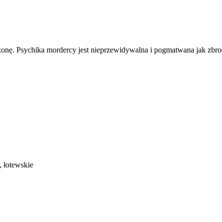
żonę. Psychika mordercy jest nieprzewidywalna i pogmatwana jak zbrodn
e, łotewskie