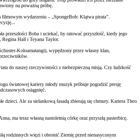
ystawiony na poważną próbę.
m filmowym wydarzeniu – „SpongeBob: Klątwa pirata”.
yzję...
a przeszłości Boba i uciekać, by ratować przyszłość, kiedy jego
 Regina Hall i Teyana Taylor.
us Schuster-Koloamatangi), wypędzony przez własny klan,
 przeciwników.
ata do naszej rzeczywistości z niebezpieczną misją. Czy ludzkość
rogu światowej kariery młody muzyk próbuje pogodzić presję
nadczasowych osiągnięć.
 dzieci. Ale za sielankową fasadą zbierają się chmury. Kariera Theo
ma teraz własną nastoletnią córkę oraz przyszłą pasierbicę.
iłą rodzinnych więzi i obronić Ziemię przed nienasyconym