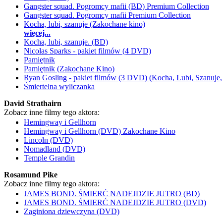
Gangster squad. Pogromcy mafii (BD) Premium Collection
Gangster squad. Pogromcy mafii Premium Collection
Kocha, lubi, szanuje (Zakochane kino)
więcej...
Kocha, lubi, szanuje. (BD)
Nicolas Sparks - pakiet filmów (4 DVD)
Pamiętnik
Pamiętnik (Zakochane Kino)
Ryan Gosling - pakiet filmów (3 DVD) (Kocha, Lubi, Szanuje,
Śmiertelna wyliczanka
David Strathairn
Zobacz inne filmy tego aktora:
Hemingway i Gellhorn
Hemingway i Gellhorn (DVD) Zakochane Kino
Lincoln (DVD)
Nomadland (DVD)
Temple Grandin
Rosamund Pike
Zobacz inne filmy tego aktora:
JAMES BOND. ŚMIERĆ NADEJDZIE JUTRO (BD)
JAMES BOND. ŚMIERĆ NADEJDZIE JUTRO (DVD)
Zaginiona dziewczyna (DVD)