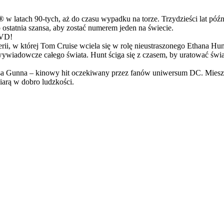
latach 90-tych, aż do czasu wypadku na torze. Trzydzieści lat późn
ostatnia szansa, aby zostać numerem jeden na świecie.
DVD!
serii, w której Tom Cruise wciela się w rolę nieustraszonego Ethana 
ci wywiadowcze całego świata. Hunt ściga się z czasem, by uratować świ
Gunna – kinowy hit oczekiwany przez fanów uniwersum DC. Mieszanka
arą w dobro ludzkości.