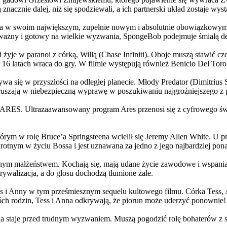
 znacznie dalej, niż się spodziewali, a ich partnerski układ zostaje w
życia w swoim największym, zupełnie nowym i absolutnie obowiązkowy
ażny i gotowy na wielkie wyzwania, SpongeBob podejmuje śmiałą dec
yje w paranoi z córką, Willą (Chase Infiniti). Oboje muszą stawić czoł
16 latach wraca do gry. W filmie występują również Benicio Del Toro,
grywa się w przyszłości na odległej planecie. Młody Predator (Dimitri
 ruszają w niebezpieczną wyprawę w poszukiwaniu najgroźniejszego z
: ARES. Ultrazaawansowany program Ares przenosi się z cyfrowego świ
rym w rolę Bruce’a Springsteena wcielił się Jeremy Allen White. U p
rotnym w życiu Bossa i jest uznawana za jedno z jego najbardziej po
jnym małżeństwem. Kochają się, mają udane życie zawodowe i wspaniałe
ywalizacja, a do głosu dochodzą tłumione żale.
 w tym prześmiesznym sequelu kultowego filmu. Córka Tess, Anna, 
h rodzin, Tess i Anna odkrywają, że piorun może uderzyć ponownie!
la staje przed trudnym wyzwaniem. Muszą pogodzić rolę bohaterów z s