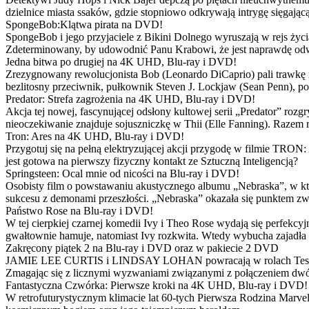
dzielnice miasta ssaków, gdzie stopniowo odkrywają intrygę sięgającą
SpongeBob:Klątwa pirata na DVD!
SpongeBob i jego przyjaciele z Bikini Dolnego wyruszają w rejs 
Zdeterminowany, by udowodnić Panu Krabowi, że jest naprawdę odw
Jedna bitwa po drugiej na 4K UHD, Blu-ray i DVD!
Zrezygnowany rewolucjonista Bob (Leonardo DiCaprio) pali trawkę i ż
bezlitosny przeciwnik, pułkownik Steven J. Lockjaw (Sean Penn), po 
Predator: Strefa zagrożenia na 4K UHD, Blu-ray i DVD!
Akcja tej nowej, fascynującej odsłony kultowej serii „Predator” roz
nieoczekiwanie znajduje sojuszniczkę w Thii (Elle Fanning). Razem
Tron: Ares na 4K UHD, Blu-ray i DVD!
Przygotuj się na pełną elektryzującej akcji przygodę w filmie TRON
jest gotowa na pierwszy fizyczny kontakt ze Sztuczną Inteligencją?
Springsteen: Ocal mnie od nicości na Blu-ray i DVD!
Osobisty film o powstawaniu akustycznego albumu „Nebraska”, w któ
sukcesu z demonami przeszłości. „Nebraska” okazała się punktem zw
Państwo Rose na Blu-ray i DVD!
W tej cierpkiej czarnej komedii Ivy i Theo Rose wydają się perfekcy
gwałtownie hamuje, natomiast Ivy rozkwita. Wtedy wybucha zajadła r
Zakręcony piątek 2 na Blu-ray i DVD oraz w pakiecie 2 DVD
JAMIE LEE CURTIS i LINDSAY LOHAN powracają w rolach Tess i Anny
Zmagając się z licznymi wyzwaniami związanymi z połączeniem dwóc
Fantastyczna Czwórka: Pierwsze kroki na 4K UHD, Blu-ray i DVD!
W retrofuturystycznym klimacie lat 60-tych Pierwsza Rodzina Marve