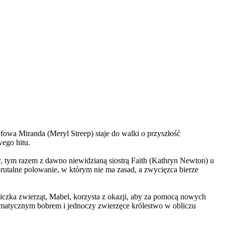
wa Miranda (Meryl Streep) staje do walki o przyszłość
wego hitu.
, tym razem z dawno niewidzianą siostrą Faith (Kathryn Newton) u
brutalne polowanie, w którym nie ma zasad, a zwycięzca bierze
czka zwierząt, Mabel, korzysta z okazji, aby za pomocą nowych
yzmatycznym bobrem i jednoczy zwierzęce królestwo w obliczu