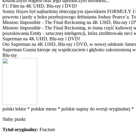
kosmicznym bogiem oraz jego tajemniczym heroldem...
F1: Film na 4K UHD, Blu-ray i DVD!
Sonny Hayes był najbardziej obiecującym zjawiskiem FORMUŁY 1® w 
powrotu i jazdy u boku przebojowego debiutanta Joshuy Pearce’a. To 
Mission: Impossible - The Final Reckoning na 4K UHD, Blu-ray i 
Mission: Impossible - The Final Reckoning, to ósma część kultowej 
poszukiwania Entity - sztucznej inteligencji, która zinfiltrowała sie
Superman na 4K UHD, Blu-ray i DVD!
Oto Superman na 4K UHD, Blu-ray i DVD, w nowej odsłonie Jamesa 
Superman Gunna kieruje się współczuciem i głęboko zakorzenioną wi
Blu-ray
polski lektor *
polskie menu *
polskie napisy do wersji oryginalnej *
Słaby punkt
Tytuł oryginalny:
Fracture