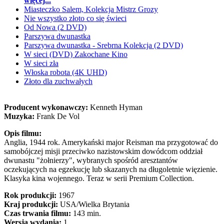
więcej...
Miasteczko Salem, Kolekcja Mistrz Grozy
Nie wszystko złoto co się świeci
Od Nowa (2 DVD)
Parszywa dwunastka
Parszywa dwunastka - Srebrna Kolekcja (2 DVD)
W sieci (DVD) Zakochane Kino
W sieci zła
Włoska robota (4K UHD)
Złoto dla zuchwałych
Producent wykonawczy:
Kenneth Hyman
Muzyka:
Frank De Vol
Opis filmu:
Anglia, 1944 rok. Amerykański major Reisman ma przygotować do
samobójczej misji przeciwko nazistowskim dowódcom oddział
dwunastu "żołnierzy", wybranych spośród aresztantów
oczekujących na egzekucję lub skazanych na długoletnie więzienie.
Klasyka kina wojennego. Teraz w serii Premium Collection.
Rok produkcji:
1967
Kraj produkcji:
USA/Wielka Brytania
Czas trwania filmu:
143 min.
Wersja wydania:
1