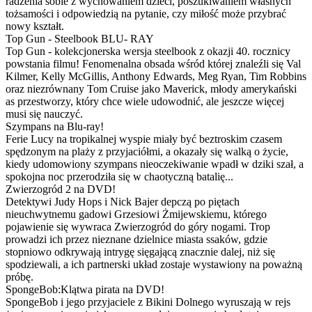
radzenia sobie z wychowaniem dzieci, poszukiwaniem własnych
tożsamości i odpowiedzią na pytanie, czy miłość może przybrać
nowy kształt.
Top Gun - Steelbook BLU- RAY
Top Gun - kolekcjonerska wersja steelbook z okazji 40. rocznicy
powstania filmu! Fenomenalna obsada wśród której znaleźli się Val
Kilmer, Kelly McGillis, Anthony Edwards, Meg Ryan, Tim Robbins
oraz niezrównany Tom Cruise jako Maverick, młody amerykański
as przestworzy, który chce wiele udowodnić, ale jeszcze więcej
musi się nauczyć.
Szympans na Blu-ray!
Ferie Lucy na tropikalnej wyspie miały być beztroskim czasem
spędzonym na plaży z przyjaciółmi, a okazały się walką o życie,
kiedy udomowiony szympans nieoczekiwanie wpadł w dziki szał, a
spokojna noc przerodziła się w chaotyczną batalię...
Zwierzogród 2 na DVD!
Detektywi Judy Hops i Nick Bajer depczą po piętach
nieuchwytnemu gadowi Grzesiowi Żmijewskiemu, którego
pojawienie się wywraca Zwierzogród do góry nogami. Trop
prowadzi ich przez nieznane dzielnice miasta ssaków, gdzie
stopniowo odkrywają intrygę sięgającą znacznie dalej, niż się
spodziewali, a ich partnerski układ zostaje wystawiony na poważną
próbę.
SpongeBob:Klątwa pirata na DVD!
SpongeBob i jego przyjaciele z Bikini Dolnego wyruszają w rejs