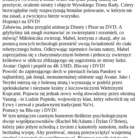
przeżycie, ocalenie siostry i objęcie Wysokiego Tronu Rady. Cztery
bezwzględne rody rozpoczynają brutalne polowanie, w którym nie
ma zasad, a zwycięzca bierze wszystko.
Hopnięci na DVD!
Zabawna, pełna przygód animacja Disney i Pixar na DVD. A
gdybyśmy tak mogli rozmawiać ze zwierzętami i rozumieli, co
mówią? Miłośniczka zwierząt, Mabel, korzysta z okazji, aby za
pomocą nowych technologii przenieść swoją świadomość do ciała
robotycznego bobra. Odkrywając tajemnice świata natury, Mabel
zaprzyjaźnia się z charyzmatycznym bobrem i jednoczy zwierzęce
królestwo w obliczu zbliżającego się zagrożenia ze strony ludzi.
Avatar: Ogień i popiół na 4K UHD, Blu-ray i DVD!
Powróć do zapierającego dech w piersiach świata Pandory w
najbardziej, jak dotąd, monumentalnej odsłonie sagi Avatar. Jake i
Neytiri mierzą się z bolesną stratą i wyruszają w podróż przez
spektakularne i nieznane krainy z koczowniczymi Wietrznymi
Kupcami. Pojawia się jednak nowy wróg dowodzony przez okrutną
Varang - to Ludzie Popiołu, wojowniczy klan, który odwrócił się od
Eywy i zerwał z pradawnymi tradycjami Na'vi.
Pomocy na Blu-ray i DVD!
W tym tętniącym czarnym humorem thrillerze psychologicznym
dwoje współpracowników (Rachel McAdams i Dylan O’Brien),
którzy jako jedyni uchodzą z życiem z katastrofy samolotu, trafia na
bezludną wyspę. Aby przetrwać, muszą przezwyciężyć wzajemną
niechęć i nauczyć się współpracować. Biurowe zasady już tu nie