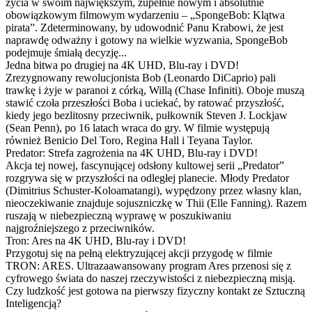
życia w swoim największym, zupełnie nowym i absolutnie
obowiązkowym filmowym wydarzeniu – „SpongeBob: Klątwa
pirata”. Zdeterminowany, by udowodnić Panu Krabowi, że jest
naprawdę odważny i gotowy na wielkie wyzwania, SpongeBob
podejmuje śmiałą decyzję...
Jedna bitwa po drugiej na 4K UHD, Blu-ray i DVD!
Zrezygnowany rewolucjonista Bob (Leonardo DiCaprio) pali
trawkę i żyje w paranoi z córką, Willą (Chase Infiniti). Oboje muszą
stawić czoła przeszłości Boba i uciekać, by ratować przyszłość,
kiedy jego bezlitosny przeciwnik, pułkownik Steven J. Lockjaw
(Sean Penn), po 16 latach wraca do gry. W filmie występują
również Benicio Del Toro, Regina Hall i Teyana Taylor.
Predator: Strefa zagrożenia na 4K UHD, Blu-ray i DVD!
Akcja tej nowej, fascynującej odsłony kultowej serii „Predator”
rozgrywa się w przyszłości na odległej planecie. Młody Predator
(Dimitrius Schuster-Koloamatangi), wypędzony przez własny klan,
nieoczekiwanie znajduje sojuszniczkę w Thii (Elle Fanning). Razem
ruszają w niebezpieczną wyprawę w poszukiwaniu
najgroźniejszego z przeciwników.
Tron: Ares na 4K UHD, Blu-ray i DVD!
Przygotuj się na pełną elektryzującej akcji przygodę w filmie
TRON: ARES. Ultrazaawansowany program Ares przenosi się z
cyfrowego świata do naszej rzeczywistości z niebezpieczną misją.
Czy ludzkość jest gotowa na pierwszy fizyczny kontakt ze Sztuczną
Inteligencją?