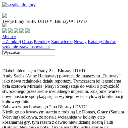
Twoje filmy na 4K UHD™, Blu-ray™ i DVD
Menu »
« Zamknij
O nas
Premiery
Zapowiedzi
Newsy
Katalog filmów
szukanie zaawansowane »
Diabeł ubiera się u Prady 2 na Blu-ray i DVD!
Andy Sachs (Anne Hathaway) powraca do magazynu „Runway”
jako nowa redaktorka działu reportaży. Tymczasem jej legendarna
była szefowa Miranda (Meryl Streep) staje do walki o przyszłość
stworzonego przez siebie medialnego imperium. Znajome twarze i
nowe postacie spotykają się na wybiegu w tej stylowej kontynuacji
kultowego hitu.
Zabawa w pochowanego 2 na Blu-ray i DVD!
Niedługo po krwawym starciu z rodziną Le Domas, Grace (Samara
Weaving) odkrywa, że została wciągnięta w kolejny etap
koszmarnej gry, tym razem z dawno niewidzianą siostrą Faith
(Kathryn Newton) u boku. Grace ma tylko jedną szansę na