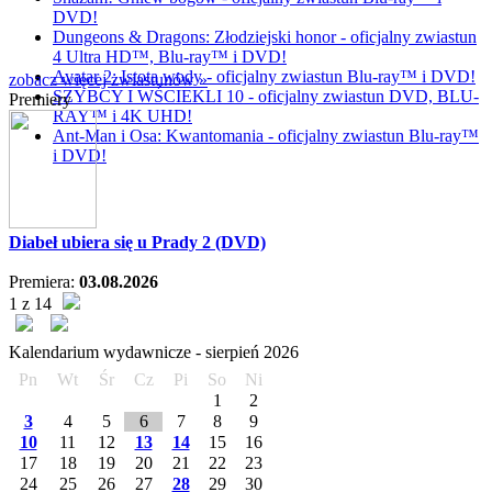
DVD!
Dungeons & Dragons: Złodziejski honor - oficjalny zwiastun
4 Ultra HD™, Blu-ray™ i DVD!
Avatar 2: Istota wody - oficjalny zwiastun Blu-ray™ i DVD!
zobacz więcej zwiastunów »
SZYBCY I WŚCIEKLI 10 - oficjalny zwiastun DVD, BLU-
Premiery
RAY™ i 4K UHD!
Ant-Man i Osa: Kwantomania - oficjalny zwiastun Blu-ray™
i DVD!
Diabeł ubiera się u Prady 2 (DVD)
Premiera:
03.08.2026
1 z 14
Kalendarium wydawnicze -
sierpień
2026
Pn
Wt
Śr
Cz
Pi
So
Ni
1
2
3
4
5
6
7
8
9
10
11
12
13
14
15
16
17
18
19
20
21
22
23
24
25
26
27
28
29
30