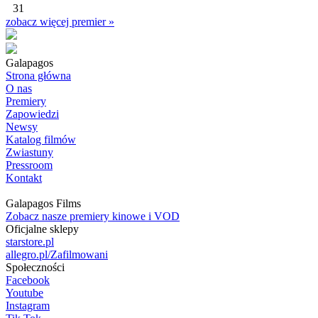
31
zobacz więcej premier »
Galapagos
Strona główna
O nas
Premiery
Zapowiedzi
Newsy
Katalog filmów
Zwiastuny
Pressroom
Kontakt
Galapagos Films
Zobacz nasze premiery kinowe i VOD
Oficjalne sklepy
starstore.pl
allegro.pl/Zafilmowani
Społeczności
Facebook
Youtube
Instagram