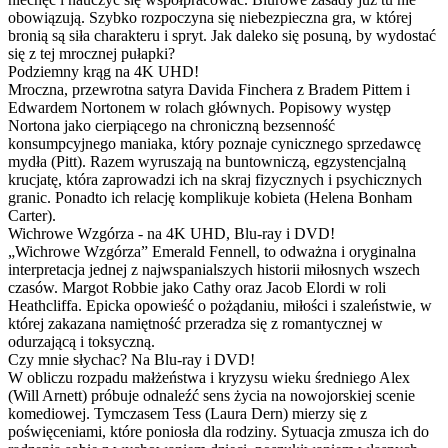
obowiązują. Szybko rozpoczyna się niebezpieczna gra, w której
bronią są siła charakteru i spryt. Jak daleko się posuną, by wydostać
się z tej mrocznej pułapki?
Podziemny krąg na 4K UHD!
Mroczna, przewrotna satyra Davida Finchera z Bradem Pittem i
Edwardem Nortonem w rolach głównych. Popisowy występ
Nortona jako cierpiącego na chroniczną bezsenność
konsumpcyjnego maniaka, który poznaje cynicznego sprzedawcę
mydła (Pitt). Razem wyruszają na buntowniczą, egzystencjalną
krucjatę, która zaprowadzi ich na skraj fizycznych i psychicznych
granic. Ponadto ich relację komplikuje kobieta (Helena Bonham
Carter).
Wichrowe Wzgórza - na 4K UHD, Blu-ray i DVD!
„Wichrowe Wzgórza” Emerald Fennell, to odważna i oryginalna
interpretacja jednej z najwspanialszych historii miłosnych wszech
czasów. Margot Robbie jako Cathy oraz Jacob Elordi w roli
Heathcliffa. Epicka opowieść o pożądaniu, miłości i szaleństwie, w
której zakazana namiętność przeradza się z romantycznej w
odurzającą i toksyczną.
Czy mnie słychac? Na Blu-ray i DVD!
W obliczu rozpadu małżeństwa i kryzysu wieku średniego Alex
(Will Arnett) próbuje odnaleźć sens życia na nowojorskiej scenie
komediowej. Tymczasem Tess (Laura Dern) mierzy się z
poświęceniami, które poniosła dla rodziny. Sytuacja zmusza ich do