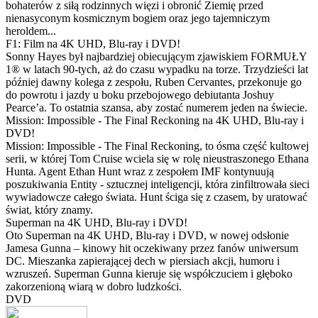
bohaterów z siłą rodzinnych więzi i obronić Ziemię przed
nienasyconym kosmicznym bogiem oraz jego tajemniczym
heroldem...
F1: Film na 4K UHD, Blu-ray i DVD!
Sonny Hayes był najbardziej obiecującym zjawiskiem FORMUŁY
1® w latach 90-tych, aż do czasu wypadku na torze. Trzydzieści lat
później dawny kolega z zespołu, Ruben Cervantes, przekonuje go
do powrotu i jazdy u boku przebojowego debiutanta Joshuy
Pearce’a. To ostatnia szansa, aby zostać numerem jeden na świecie.
Mission: Impossible - The Final Reckoning na 4K UHD, Blu-ray i
DVD!
Mission: Impossible - The Final Reckoning, to ósma część kultowej
serii, w której Tom Cruise wciela się w rolę nieustraszonego Ethana
Hunta. Agent Ethan Hunt wraz z zespołem IMF kontynuują
poszukiwania Entity - sztucznej inteligencji, która zinfiltrowała sieci
wywiadowcze całego świata. Hunt ściga się z czasem, by uratować
świat, który znamy.
Superman na 4K UHD, Blu-ray i DVD!
Oto Superman na 4K UHD, Blu-ray i DVD, w nowej odsłonie
Jamesa Gunna – kinowy hit oczekiwany przez fanów uniwersum
DC. Mieszanka zapierającej dech w piersiach akcji, humoru i
wzruszeń. Superman Gunna kieruje się współczuciem i głęboko
zakorzenioną wiarą w dobro ludzkości.
DVD