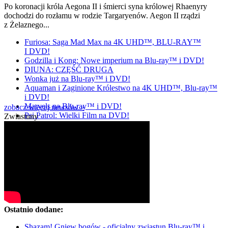
Po koronacji króla Aegona II i śmierci syna królowej Rhaenyry
dochodzi do rozłamu w rodzie Targaryenów. Aegon II rządzi
z Żelaznego...
Furiosa: Saga Mad Max na 4K UHD™, BLU-RAY™
I DVD!
Godzilla i Kong: Nowe imperium na Blu-ray™ i DVD!
DIUNA: CZĘŚĆ DRUGA
Wonka już na Blu-ray™ i DVD!
Aquaman i Zaginione Królestwo na 4K UHD™, Blu-ray™
i DVD!
Marvels na Blu-ray™ i DVD!
zobacz więcej newsów »
Psi Patrol: Wielki Film na DVD!
Zwiastuny
Ostatnio dodane:
Shazam! Gniew bogów - oficjalny zwiastun Blu-ray™ i