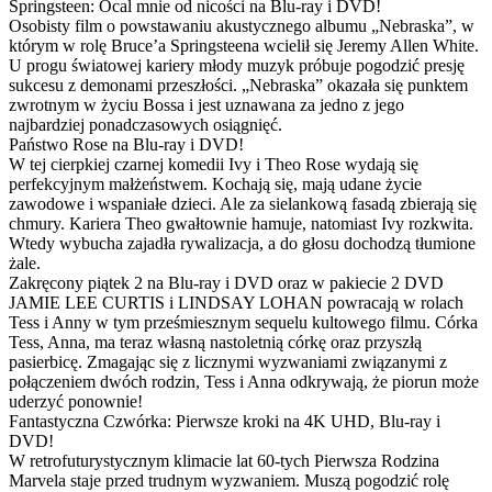
Springsteen: Ocal mnie od nicości na Blu-ray i DVD!
Osobisty film o powstawaniu akustycznego albumu „Nebraska”, w
którym w rolę Bruce’a Springsteena wcielił się Jeremy Allen White.
U progu światowej kariery młody muzyk próbuje pogodzić presję
sukcesu z demonami przeszłości. „Nebraska” okazała się punktem
zwrotnym w życiu Bossa i jest uznawana za jedno z jego
najbardziej ponadczasowych osiągnięć.
Państwo Rose na Blu-ray i DVD!
W tej cierpkiej czarnej komedii Ivy i Theo Rose wydają się
perfekcyjnym małżeństwem. Kochają się, mają udane życie
zawodowe i wspaniałe dzieci. Ale za sielankową fasadą zbierają się
chmury. Kariera Theo gwałtownie hamuje, natomiast Ivy rozkwita.
Wtedy wybucha zajadła rywalizacja, a do głosu dochodzą tłumione
żale.
Zakręcony piątek 2 na Blu-ray i DVD oraz w pakiecie 2 DVD
JAMIE LEE CURTIS i LINDSAY LOHAN powracają w rolach
Tess i Anny w tym prześmiesznym sequelu kultowego filmu. Córka
Tess, Anna, ma teraz własną nastoletnią córkę oraz przyszłą
pasierbicę. Zmagając się z licznymi wyzwaniami związanymi z
połączeniem dwóch rodzin, Tess i Anna odkrywają, że piorun może
uderzyć ponownie!
Fantastyczna Czwórka: Pierwsze kroki na 4K UHD, Blu-ray i
DVD!
W retrofuturystycznym klimacie lat 60-tych Pierwsza Rodzina
Marvela staje przed trudnym wyzwaniem. Muszą pogodzić rolę