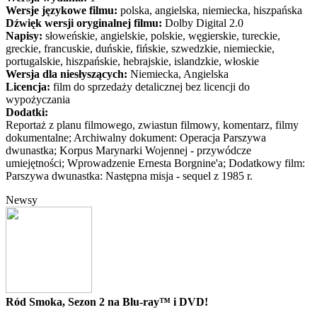
Wersje językowe filmu:
polska, angielska, niemiecka, hiszpańska
Dźwięk wersji oryginalnej filmu:
Dolby Digital 2.0
Napisy:
słoweńskie, angielskie, polskie, węgierskie, tureckie,
greckie, francuskie, duńskie, fińskie, szwedzkie, niemieckie,
portugalskie, hiszpańskie, hebrajskie, islandzkie, włoskie
Wersja dla niesłyszących:
Niemiecka, Angielska
Licencja:
film do sprzedaży detalicznej bez licencji do
wypożyczania
Dodatki:
Reportaż z planu filmowego, zwiastun filmowy, komentarz, filmy
dokumentalne; Archiwalny dokument: Operacja Parszywa
dwunastka; Korpus Marynarki Wojennej - przywódcze
umiejętności; Wprowadzenie Ernesta Borgnine'a; Dodatkowy film:
Parszywa dwunastka: Następna misja - sequel z 1985 r.
Newsy
Ród Smoka, Sezon 2 na Blu-ray™ i DVD!