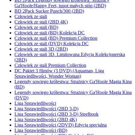
BD 2Pack Legendy sowiego królestwa: Strażnicy
Ga'Hoole/Happy Feet, tupot małych stóp (2BD)
BD 2Pack Sucker Punch/300 (2BD)
Człowiek ze stali
Człowiek ze stali (2BD 4K)
Człowiek ze stali (BD)
Człowiek ze stali (BD) Kolekcja DC
Człowiek ze stali (BD) Premium Collection
Człowiek ze stali (DVD) Kolekcja DC
Człowiek ze stali 3D (2BD)
Człowiek ze stali 3D. Limitowana Edycja Kolekcjonerska
(2BD)
Człowiek ze stali Premium Collection
DC Pakiet 3 filmów (3 DVD) (Aquaman, Liga
Sprawiedliwości, Wonder Woman)
Legendy sowiego królestwa: Strażnicy Ga'Hoole Magia Kina
(BD)
Legendy sowiego królestwa: Strażnicy Ga'Hoole Magia Kina
(DVD)
Liga Sprawiedliwości
Liga Sprawiedliwości (2BD 3-D)
Liga Sprawiedliwości (2BD 3-D) Steelbook
Liga Sprawiedliwości (2BD 4K)
Liga Sprawiedliwości (2DVD) Edycja specjalna
Liga Sprawiedliwości (BD)