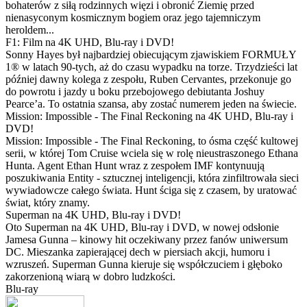
bohaterów z siłą rodzinnych więzi i obronić Ziemię przed
nienasyconym kosmicznym bogiem oraz jego tajemniczym
heroldem...
F1: Film na 4K UHD, Blu-ray i DVD!
Sonny Hayes był najbardziej obiecującym zjawiskiem FORMUŁY
1® w latach 90-tych, aż do czasu wypadku na torze. Trzydzieści lat
później dawny kolega z zespołu, Ruben Cervantes, przekonuje go
do powrotu i jazdy u boku przebojowego debiutanta Joshuy
Pearce’a. To ostatnia szansa, aby zostać numerem jeden na świecie.
Mission: Impossible - The Final Reckoning na 4K UHD, Blu-ray i
DVD!
Mission: Impossible - The Final Reckoning, to ósma część kultowej
serii, w której Tom Cruise wciela się w rolę nieustraszonego Ethana
Hunta. Agent Ethan Hunt wraz z zespołem IMF kontynuują
poszukiwania Entity - sztucznej inteligencji, która zinfiltrowała sieci
wywiadowcze całego świata. Hunt ściga się z czasem, by uratować
świat, który znamy.
Superman na 4K UHD, Blu-ray i DVD!
Oto Superman na 4K UHD, Blu-ray i DVD, w nowej odsłonie
Jamesa Gunna – kinowy hit oczekiwany przez fanów uniwersum
DC. Mieszanka zapierającej dech w piersiach akcji, humoru i
wzruszeń. Superman Gunna kieruje się współczuciem i głęboko
zakorzenioną wiarą w dobro ludzkości.
Blu-ray