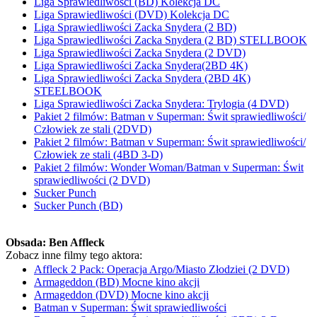
Liga Sprawiedliwości (BD) Kolekcja DC
Liga Sprawiedliwości (DVD) Kolekcja DC
Liga Sprawiedliwości Zacka Snydera (2 BD)
Liga Sprawiedliwości Zacka Snydera (2 BD) STELLBOOK
Liga Sprawiedliwości Zacka Snydera (2 DVD)
Liga Sprawiedliwości Zacka Snydera(2BD 4K)
Liga Sprawiedliwości Zacka Snydera (2BD 4K)
STEELBOOK
Liga Sprawiedliwości Zacka Snydera: Trylogia (4 DVD)
Pakiet 2 filmów: Batman v Superman: Świt sprawiedliwości/
Człowiek ze stali (2DVD)
Pakiet 2 filmów: Batman v Superman: Świt sprawiedliwości/
Człowiek ze stali (4BD 3-D)
Pakiet 2 filmów: Wonder Woman/Batman v Superman: Świt
sprawiedliwości (2 DVD)
Sucker Punch
Sucker Punch (BD)
Obsada:
Ben Affleck
Zobacz inne filmy tego aktora:
Affleck 2 Pack: Operacja Argo/Miasto Złodziei (2 DVD)
Armageddon (BD) Mocne kino akcji
Armageddon (DVD) Mocne kino akcji
Batman v Superman: Świt sprawiedliwości