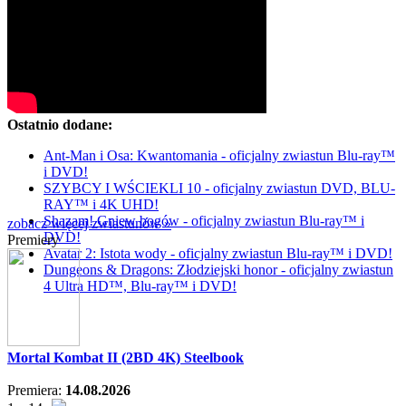
Ostatnio dodane:
Ant-Man i Osa: Kwantomania - oficjalny zwiastun Blu-ray™
i DVD!
SZYBCY I WŚCIEKLI 10 - oficjalny zwiastun DVD, BLU-
RAY™ i 4K UHD!
Shazam! Gniew bogów - oficjalny zwiastun Blu-ray™ i
zobacz więcej zwiastunów »
DVD!
Premiery
Avatar 2: Istota wody - oficjalny zwiastun Blu-ray™ i DVD!
Dungeons & Dragons: Złodziejski honor - oficjalny zwiastun
4 Ultra HD™, Blu-ray™ i DVD!
Mortal Kombat II (2BD 4K) Steelbook
Premiera:
14.08.2026