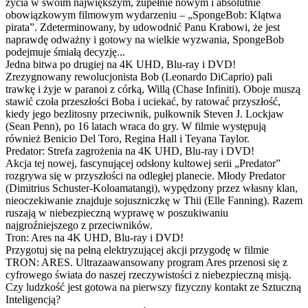
życia w swoim największym, zupełnie nowym i absolutnie
obowiązkowym filmowym wydarzeniu – „SpongeBob: Klątwa
pirata”. Zdeterminowany, by udowodnić Panu Krabowi, że jest
naprawdę odważny i gotowy na wielkie wyzwania, SpongeBob
podejmuje śmiałą decyzję...
Jedna bitwa po drugiej na 4K UHD, Blu-ray i DVD!
Zrezygnowany rewolucjonista Bob (Leonardo DiCaprio) pali
trawkę i żyje w paranoi z córką, Willą (Chase Infiniti). Oboje muszą
stawić czoła przeszłości Boba i uciekać, by ratować przyszłość,
kiedy jego bezlitosny przeciwnik, pułkownik Steven J. Lockjaw
(Sean Penn), po 16 latach wraca do gry. W filmie występują
również Benicio Del Toro, Regina Hall i Teyana Taylor.
Predator: Strefa zagrożenia na 4K UHD, Blu-ray i DVD!
Akcja tej nowej, fascynującej odsłony kultowej serii „Predator”
rozgrywa się w przyszłości na odległej planecie. Młody Predator
(Dimitrius Schuster-Koloamatangi), wypędzony przez własny klan,
nieoczekiwanie znajduje sojuszniczkę w Thii (Elle Fanning). Razem
ruszają w niebezpieczną wyprawę w poszukiwaniu
najgroźniejszego z przeciwników.
Tron: Ares na 4K UHD, Blu-ray i DVD!
Przygotuj się na pełną elektryzującej akcji przygodę w filmie
TRON: ARES. Ultrazaawansowany program Ares przenosi się z
cyfrowego świata do naszej rzeczywistości z niebezpieczną misją.
Czy ludzkość jest gotowa na pierwszy fizyczny kontakt ze Sztuczną
Inteligencją?