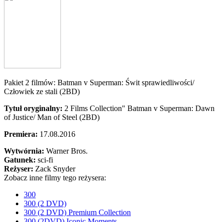
Pakiet 2 filmów: Batman v Superman: Świt sprawiedliwości/
Człowiek ze stali (2BD)
Tytuł oryginalny:
2 Films Collection" Batman v Superman: Dawn
of Justice/ Man of Steel (2BD)
Premiera:
17.08.2016
Wytwórnia:
Warner Bros.
Gatunek:
sci-fi
Reżyser:
Zack Snyder
Zobacz inne filmy tego reżysera:
300
300 (2 DVD)
300 (2 DVD) Premium Collection
300 (2DVD) Iconic Moments