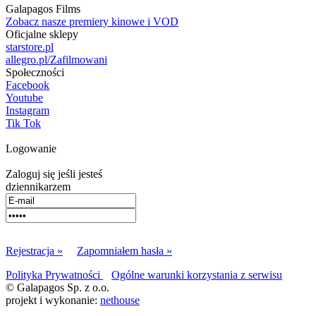
Galapagos Films
Zobacz nasze premiery kinowe i VOD
Oficjalne sklepy
starstore.pl
allegro.pl/Zafilmowani
Społeczności
Facebook
Youtube
Instagram
Tik Tok
Logowanie
Zaloguj się jeśli jesteś
dziennikarzem
Rejestracja »
Zapomniałem hasła »
Polityka Prywatności
Ogólne warunki korzystania z serwisu
© Galapagos Sp. z o.o.
projekt i wykonanie:
nethouse