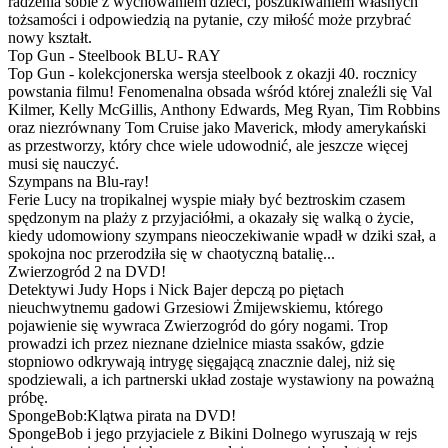
radzenia sobie z wychowaniem dzieci, poszukiwaniem własnych
tożsamości i odpowiedzią na pytanie, czy miłość może przybrać
nowy kształt.
Top Gun - Steelbook BLU- RAY
Top Gun - kolekcjonerska wersja steelbook z okazji 40. rocznicy
powstania filmu! Fenomenalna obsada wśród której znaleźli się Val
Kilmer, Kelly McGillis, Anthony Edwards, Meg Ryan, Tim Robbins
oraz niezrównany Tom Cruise jako Maverick, młody amerykański
as przestworzy, który chce wiele udowodnić, ale jeszcze więcej
musi się nauczyć.
Szympans na Blu-ray!
Ferie Lucy na tropikalnej wyspie miały być beztroskim czasem
spędzonym na plaży z przyjaciółmi, a okazały się walką o życie,
kiedy udomowiony szympans nieoczekiwanie wpadł w dziki szał, a
spokojna noc przerodziła się w chaotyczną batalię...
Zwierzogród 2 na DVD!
Detektywi Judy Hops i Nick Bajer depczą po piętach
nieuchwytnemu gadowi Grzesiowi Żmijewskiemu, którego
pojawienie się wywraca Zwierzogród do góry nogami. Trop
prowadzi ich przez nieznane dzielnice miasta ssaków, gdzie
stopniowo odkrywają intrygę sięgającą znacznie dalej, niż się
spodziewali, a ich partnerski układ zostaje wystawiony na poważną
próbę.
SpongeBob:Klątwa pirata na DVD!
SpongeBob i jego przyjaciele z Bikini Dolnego wyruszają w rejs