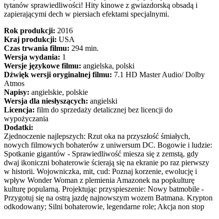
tytanów sprawiedliwości! Hity kinowe z gwiazdorską obsadą i
zapierającymi dech w piersiach efektami specjalnymi.
Rok produkcji:
2016
Kraj produkcji:
USA
Czas trwania filmu:
294 min.
Wersja wydania:
1
Wersje językowe filmu:
angielska, polski
Dźwięk wersji oryginalnej filmu:
7.1 HD Master Audio/ Dolby
Atmos
Napisy:
angielskie, polskie
Wersja dla niesłyszących:
angielski
Licencja:
film do sprzedaży detalicznej bez licencji do
wypożyczania
Dodatki:
Zjednoczenie najlepszych: Rzut oka na przyszłość śmiałych,
nowych filmowych bohaterów z uniwersum DC. Bogowie i ludzie:
Spotkanie gigantów - Sprawiedliwość miesza się z zemstą, gdy
dwaj ikoniczni bohaterowie ścierają się na ekranie po raz pierwszy
w historii. Wojowniczka, mit, cud: Poznaj korzenie, ewolucję i
wpływ Wonder Woman z plemienia Amazonek na popkulturę
kulturę popularną. Projektując przyspieszenie: Nowy batmobile -
Przygotuj się na ostrą jazdę najnowszym wozem Batmana. Krypton
odkodowany; Silni bohaterowie, legendarne role; Akcja non stop