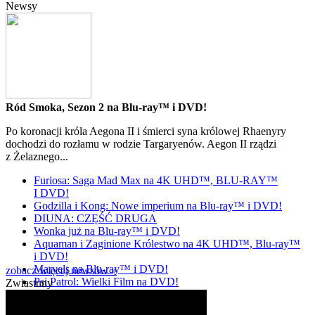
Newsy
Ród Smoka, Sezon 2 na Blu-ray™ i DVD!
Po koronacji króla Aegona II i śmierci syna królowej Rhaenyry
dochodzi do rozłamu w rodzie Targaryenów. Aegon II rządzi
z Żelaznego...
Furiosa: Saga Mad Max na 4K UHD™, BLU-RAY™
I DVD!
Godzilla i Kong: Nowe imperium na Blu-ray™ i DVD!
DIUNA: CZĘŚĆ DRUGA
Wonka już na Blu-ray™ i DVD!
Aquaman i Zaginione Królestwo na 4K UHD™, Blu-ray™
i DVD!
Marvels na Blu-ray™ i DVD!
zobacz więcej newsów »
Psi Patrol: Wielki Film na DVD!
Zwiastuny