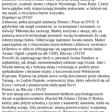
przeżycie, ocalenie siostry i objęcie Wysokiego Tronu Rady. Cztery
bezwzględne rody rozpoczynają brutalne polowanie, w którym nie
ma zasad, a zwycięzca bierze wszystko.
Hopnięci na DVD!
Zabawna, pełna przygód animacja Disney i Pixar na DVD. A
gdybyśmy tak mogli rozmawiać ze zwierzętami i rozumieli, co
mówią? Miłośniczka zwierząt, Mabel, korzysta z okazji, aby za
pomocą nowych technologii przenieść swoją świadomość do ciała
robotycznego bobra. Odkrywając tajemnice świata natury, Mabel
zaprzyjaźnia się z charyzmatycznym bobrem i jednoczy zwierzęce
królestwo w obliczu zbliżającego się zagrożenia ze strony ludzi.
Avatar: Ogień i popiół na 4K UHD, Blu-ray i DVD!
Powróć do zapierającego dech w piersiach świata Pandory w
najbardziej, jak dotąd, monumentalnej odsłonie sagi Avatar. Jake i
Neytiri mierzą się z bolesną stratą i wyruszają w podróż przez
spektakularne i nieznane krainy z koczowniczymi Wietrznymi
Kupcami. Pojawia się jednak nowy wróg dowodzony przez okrutną
Varang - to Ludzie Popiołu, wojowniczy klan, który odwrócił się od
Eywy i zerwał z pradawnymi tradycjami Na'vi.
Pomocy na Blu-ray i DVD!
W tym tętniącym czarnym humorem thrillerze psychologicznym
dwoje współpracowników (Rachel McAdams i Dylan O’Brien),
którzy jako jedyni uchodzą z życiem z katastrofy samolotu, trafia na
bezludną wyspę. Aby przetrwać, muszą przezwyciężyć wzajemną
niechęć i nauczyć się współpracować. Biurowe zasady już tu nie