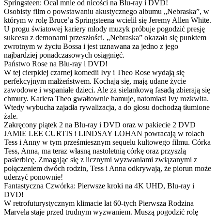
Springsteen: Ocal mnie od nicości na Blu-ray i DVD!
Osobisty film o powstawaniu akustycznego albumu „Nebraska”, w
którym w rolę Bruce’a Springsteena wcielił się Jeremy Allen White.
U progu światowej kariery młody muzyk próbuje pogodzić presję
sukcesu z demonami przeszłości. „Nebraska” okazała się punktem
zwrotnym w życiu Bossa i jest uznawana za jedno z jego
najbardziej ponadczasowych osiągnięć.
Państwo Rose na Blu-ray i DVD!
W tej cierpkiej czarnej komedii Ivy i Theo Rose wydają się
perfekcyjnym małżeństwem. Kochają się, mają udane życie
zawodowe i wspaniałe dzieci. Ale za sielankową fasadą zbierają się
chmury. Kariera Theo gwałtownie hamuje, natomiast Ivy rozkwita.
Wtedy wybucha zajadła rywalizacja, a do głosu dochodzą tłumione
żale.
Zakręcony piątek 2 na Blu-ray i DVD oraz w pakiecie 2 DVD
JAMIE LEE CURTIS i LINDSAY LOHAN powracają w rolach
Tess i Anny w tym prześmiesznym sequelu kultowego filmu. Córka
Tess, Anna, ma teraz własną nastoletnią córkę oraz przyszłą
pasierbicę. Zmagając się z licznymi wyzwaniami związanymi z
połączeniem dwóch rodzin, Tess i Anna odkrywają, że piorun może
uderzyć ponownie!
Fantastyczna Czwórka: Pierwsze kroki na 4K UHD, Blu-ray i
DVD!
W retrofuturystycznym klimacie lat 60-tych Pierwsza Rodzina
Marvela staje przed trudnym wyzwaniem. Muszą pogodzić rolę