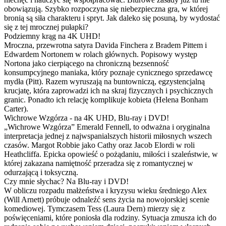
obowiązują. Szybko rozpoczyna się niebezpieczna gra, w której
bronią są siła charakteru i spryt. Jak daleko się posuną, by wydostać
się z tej mrocznej pułapki?
Podziemny krąg na 4K UHD!
Mroczna, przewrotna satyra Davida Finchera z Bradem Pittem i
Edwardem Nortonem w rolach głównych. Popisowy występ
Nortona jako cierpiącego na chroniczną bezsenność
konsumpcyjnego maniaka, który poznaje cynicznego sprzedawcę
mydła (Pitt). Razem wyruszają na buntowniczą, egzystencjalną
krucjatę, która zaprowadzi ich na skraj fizycznych i psychicznych
granic. Ponadto ich relację komplikuje kobieta (Helena Bonham
Carter).
Wichrowe Wzgórza - na 4K UHD, Blu-ray i DVD!
„Wichrowe Wzgórza” Emerald Fennell, to odważna i oryginalna
interpretacja jednej z najwspanialszych historii miłosnych wszech
czasów. Margot Robbie jako Cathy oraz Jacob Elordi w roli
Heathcliffa. Epicka opowieść o pożądaniu, miłości i szaleństwie, w
której zakazana namiętność przeradza się z romantycznej w
odurzającą i toksyczną.
Czy mnie słychac? Na Blu-ray i DVD!
W obliczu rozpadu małżeństwa i kryzysu wieku średniego Alex
(Will Arnett) próbuje odnaleźć sens życia na nowojorskiej scenie
komediowej. Tymczasem Tess (Laura Dern) mierzy się z
poświęceniami, które poniosła dla rodziny. Sytuacja zmusza ich do