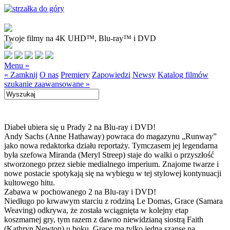
Twoje filmy na 4K UHD™, Blu-ray™ i DVD
Menu »
« Zamknij
O nas
Premiery
Zapowiedzi
Newsy
Katalog filmów
szukanie zaawansowane »
Diabeł ubiera się u Prady 2 na Blu-ray i DVD!
Andy Sachs (Anne Hathaway) powraca do magazynu „Runway”
jako nowa redaktorka działu reportaży. Tymczasem jej legendarna
była szefowa Miranda (Meryl Streep) staje do walki o przyszłość
stworzonego przez siebie medialnego imperium. Znajome twarze i
nowe postacie spotykają się na wybiegu w tej stylowej kontynuacji
kultowego hitu.
Zabawa w pochowanego 2 na Blu-ray i DVD!
Niedługo po krwawym starciu z rodziną Le Domas, Grace (Samara
Weaving) odkrywa, że została wciągnięta w kolejny etap
koszmarnej gry, tym razem z dawno niewidzianą siostrą Faith
(Kathryn Newton) u boku. Grace ma tylko jedną szansę na