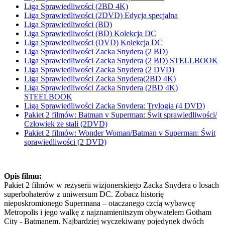
Liga Sprawiedliwości (2BD 4K)
Liga Sprawiedliwości (2DVD) Edycja specjalna
Liga Sprawiedliwości (BD)
Liga Sprawiedliwości (BD) Kolekcja DC
Liga Sprawiedliwości (DVD) Kolekcja DC
Liga Sprawiedliwości Zacka Snydera (2 BD)
Liga Sprawiedliwości Zacka Snydera (2 BD) STELLBOOK
Liga Sprawiedliwości Zacka Snydera (2 DVD)
Liga Sprawiedliwości Zacka Snydera(2BD 4K)
Liga Sprawiedliwości Zacka Snydera (2BD 4K)
STEELBOOK
Liga Sprawiedliwości Zacka Snydera: Trylogia (4 DVD)
Pakiet 2 filmów: Batman v Superman: Świt sprawiedliwości/
Człowiek ze stali (2DVD)
Pakiet 2 filmów: Wonder Woman/Batman v Superman: Świt
sprawiedliwości (2 DVD)
Opis filmu:
Pakiet 2 filmów w reżyserii wizjonerskiego Zacka Snydera o losach
superbohaterów z uniwersum DC. Zobacz historię
nieposkromionego Supermana – otaczanego czcią wybawcę
Metropolis i jego walkę z najznamienitszym obywatelem Gotham
City - Batmanem. Najbardziej wyczekiwany pojedynek dwóch