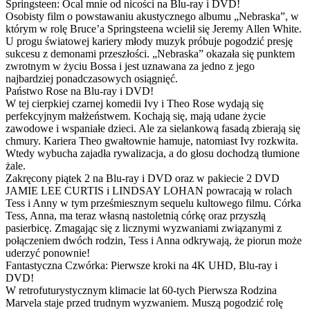
Springsteen: Ocal mnie od nicości na Blu-ray i DVD!
Osobisty film o powstawaniu akustycznego albumu „Nebraska”, w
którym w rolę Bruce’a Springsteena wcielił się Jeremy Allen White.
U progu światowej kariery młody muzyk próbuje pogodzić presję
sukcesu z demonami przeszłości. „Nebraska” okazała się punktem
zwrotnym w życiu Bossa i jest uznawana za jedno z jego
najbardziej ponadczasowych osiągnięć.
Państwo Rose na Blu-ray i DVD!
W tej cierpkiej czarnej komedii Ivy i Theo Rose wydają się
perfekcyjnym małżeństwem. Kochają się, mają udane życie
zawodowe i wspaniałe dzieci. Ale za sielankową fasadą zbierają się
chmury. Kariera Theo gwałtownie hamuje, natomiast Ivy rozkwita.
Wtedy wybucha zajadła rywalizacja, a do głosu dochodzą tłumione
żale.
Zakręcony piątek 2 na Blu-ray i DVD oraz w pakiecie 2 DVD
JAMIE LEE CURTIS i LINDSAY LOHAN powracają w rolach
Tess i Anny w tym prześmiesznym sequelu kultowego filmu. Córka
Tess, Anna, ma teraz własną nastoletnią córkę oraz przyszłą
pasierbicę. Zmagając się z licznymi wyzwaniami związanymi z
połączeniem dwóch rodzin, Tess i Anna odkrywają, że piorun może
uderzyć ponownie!
Fantastyczna Czwórka: Pierwsze kroki na 4K UHD, Blu-ray i
DVD!
W retrofuturystycznym klimacie lat 60-tych Pierwsza Rodzina
Marvela staje przed trudnym wyzwaniem. Muszą pogodzić rolę