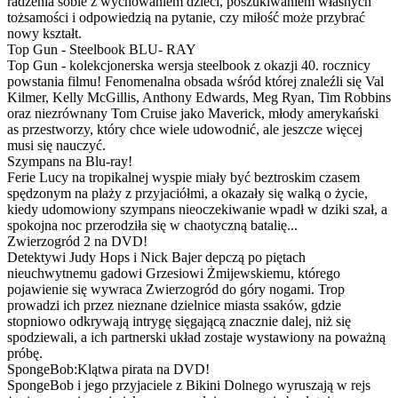
radzenia sobie z wychowaniem dzieci, poszukiwaniem własnych
tożsamości i odpowiedzią na pytanie, czy miłość może przybrać
nowy kształt.
Top Gun - Steelbook BLU- RAY
Top Gun - kolekcjonerska wersja steelbook z okazji 40. rocznicy
powstania filmu! Fenomenalna obsada wśród której znaleźli się Val
Kilmer, Kelly McGillis, Anthony Edwards, Meg Ryan, Tim Robbins
oraz niezrównany Tom Cruise jako Maverick, młody amerykański
as przestworzy, który chce wiele udowodnić, ale jeszcze więcej
musi się nauczyć.
Szympans na Blu-ray!
Ferie Lucy na tropikalnej wyspie miały być beztroskim czasem
spędzonym na plaży z przyjaciółmi, a okazały się walką o życie,
kiedy udomowiony szympans nieoczekiwanie wpadł w dziki szał, a
spokojna noc przerodziła się w chaotyczną batalię...
Zwierzogród 2 na DVD!
Detektywi Judy Hops i Nick Bajer depczą po piętach
nieuchwytnemu gadowi Grzesiowi Żmijewskiemu, którego
pojawienie się wywraca Zwierzogród do góry nogami. Trop
prowadzi ich przez nieznane dzielnice miasta ssaków, gdzie
stopniowo odkrywają intrygę sięgającą znacznie dalej, niż się
spodziewali, a ich partnerski układ zostaje wystawiony na poważną
próbę.
SpongeBob:Klątwa pirata na DVD!
SpongeBob i jego przyjaciele z Bikini Dolnego wyruszają w rejs