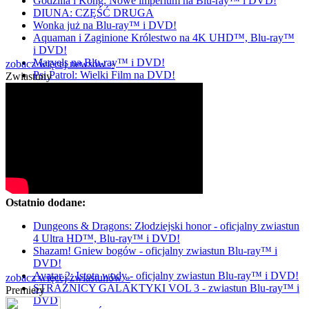
Godzilla i Kong: Nowe imperium na Blu-ray™ i DVD!
DIUNA: CZĘŚĆ DRUGA
Wonka już na Blu-ray™ i DVD!
Aquaman i Zaginione Królestwo na 4K UHD™, Blu-ray™
i DVD!
Marvels na Blu-ray™ i DVD!
zobacz więcej newsów »
Psi Patrol: Wielki Film na DVD!
Zwiastuny
Ostatnio dodane:
Dungeons & Dragons: Złodziejski honor - oficjalny zwiastun
4 Ultra HD™, Blu-ray™ i DVD!
Shazam! Gniew bogów - oficjalny zwiastun Blu-ray™ i
DVD!
Avatar 2: Istota wody - oficjalny zwiastun Blu-ray™ i DVD!
zobacz więcej zwiastunów »
STRAŻNICY GALAKTYKI VOL 3 - zwiastun Blu-ray™ i
Premiery
DVD