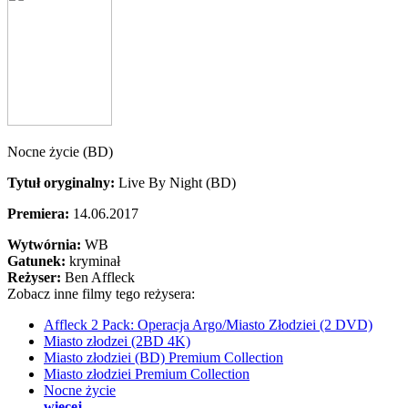
Nocne życie (BD)
Tytuł oryginalny:
Live By Night (BD)
Premiera:
14.06.2017
Wytwórnia:
WB
Gatunek:
kryminał
Reżyser:
Ben Affleck
Zobacz inne filmy tego reżysera:
Affleck 2 Pack: Operacja Argo/Miasto Złodziei (2 DVD)
Miasto złodzei (2BD 4K)
Miasto złodziei (BD) Premium Collection
Miasto złodziei Premium Collection
Nocne życie
więcej...