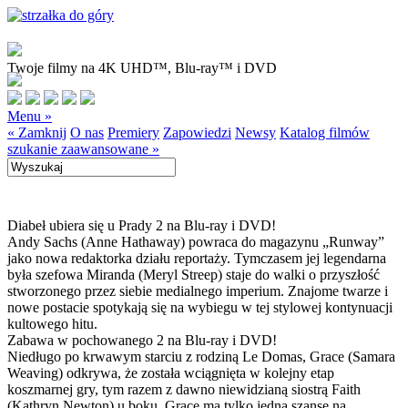
Twoje filmy na 4K UHD™, Blu-ray™ i DVD
Menu »
« Zamknij
O nas
Premiery
Zapowiedzi
Newsy
Katalog filmów
szukanie zaawansowane »
Diabeł ubiera się u Prady 2 na Blu-ray i DVD!
Andy Sachs (Anne Hathaway) powraca do magazynu „Runway”
jako nowa redaktorka działu reportaży. Tymczasem jej legendarna
była szefowa Miranda (Meryl Streep) staje do walki o przyszłość
stworzonego przez siebie medialnego imperium. Znajome twarze i
nowe postacie spotykają się na wybiegu w tej stylowej kontynuacji
kultowego hitu.
Zabawa w pochowanego 2 na Blu-ray i DVD!
Niedługo po krwawym starciu z rodziną Le Domas, Grace (Samara
Weaving) odkrywa, że została wciągnięta w kolejny etap
koszmarnej gry, tym razem z dawno niewidzianą siostrą Faith
(Kathryn Newton) u boku. Grace ma tylko jedną szansę na