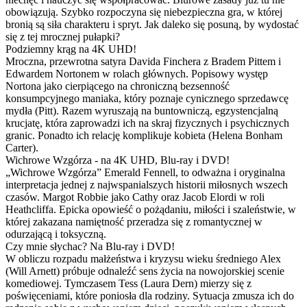
obowiązują. Szybko rozpoczyna się niebezpieczna gra, w której
bronią są siła charakteru i spryt. Jak daleko się posuną, by wydostać
się z tej mrocznej pułapki?
Podziemny krąg na 4K UHD!
Mroczna, przewrotna satyra Davida Finchera z Bradem Pittem i
Edwardem Nortonem w rolach głównych. Popisowy występ
Nortona jako cierpiącego na chroniczną bezsenność
konsumpcyjnego maniaka, który poznaje cynicznego sprzedawcę
mydła (Pitt). Razem wyruszają na buntowniczą, egzystencjalną
krucjatę, która zaprowadzi ich na skraj fizycznych i psychicznych
granic. Ponadto ich relację komplikuje kobieta (Helena Bonham
Carter).
Wichrowe Wzgórza - na 4K UHD, Blu-ray i DVD!
„Wichrowe Wzgórza” Emerald Fennell, to odważna i oryginalna
interpretacja jednej z najwspanialszych historii miłosnych wszech
czasów. Margot Robbie jako Cathy oraz Jacob Elordi w roli
Heathcliffa. Epicka opowieść o pożądaniu, miłości i szaleństwie, w
której zakazana namiętność przeradza się z romantycznej w
odurzającą i toksyczną.
Czy mnie słychac? Na Blu-ray i DVD!
W obliczu rozpadu małżeństwa i kryzysu wieku średniego Alex
(Will Arnett) próbuje odnaleźć sens życia na nowojorskiej scenie
komediowej. Tymczasem Tess (Laura Dern) mierzy się z
poświęceniami, które poniosła dla rodziny. Sytuacja zmusza ich do