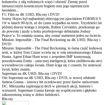
bohaterów z siłą rodzinnych więzi i obronić Ziemię przed
nienasyconym kosmicznym bogiem oraz jego tajemniczym
heroldem...
F1: Film na 4K UHD, Blu-ray i DVD!
Sonny Hayes był najbardziej obiecującym zjawiskiem FORMUŁY
1® w latach 90-tych, aż do czasu wypadku na torze. Trzydzieści lat
później dawny kolega z zespołu, Ruben Cervantes, przekonuje go
do powrotu i jazdy u boku przebojowego debiutanta Joshuy
Pearce’a. To ostatnia szansa, aby zostać numerem jeden na świecie.
Mission: Impossible - The Final Reckoning na 4K UHD, Blu-ray i
DVD!
Mission: Impossible - The Final Reckoning, to ósma część kultowej
serii, w której Tom Cruise wciela się w rolę nieustraszonego Ethana
Hunta. Agent Ethan Hunt wraz z zespołem IMF kontynuują
poszukiwania Entity - sztucznej inteligencji, która zinfiltrowała sieci
wywiadowcze całego świata. Hunt ściga się z czasem, by uratować
świat, który znamy.
Superman na 4K UHD, Blu-ray i DVD!
Oto Superman na 4K UHD, Blu-ray i DVD, w nowej odsłonie
Jamesa Gunna – kinowy hit oczekiwany przez fanów uniwersum
DC. Mieszanka zapierającej dech w piersiach akcji, humoru i
wzruszeń. Superman Gunna kieruje się współczuciem i głęboko
zakorzenioną wiarą w dobro ludzkości.
Blu-ray