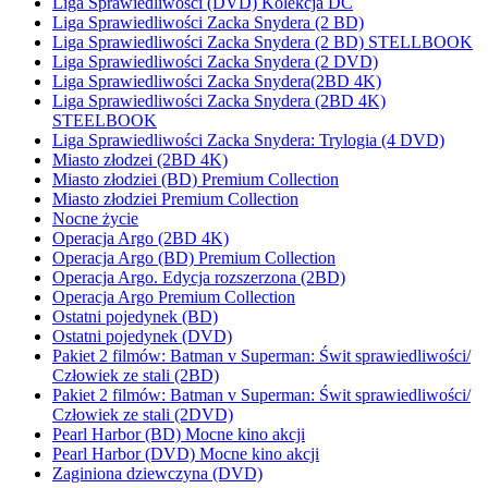
Liga Sprawiedliwości (DVD) Kolekcja DC
Liga Sprawiedliwości Zacka Snydera (2 BD)
Liga Sprawiedliwości Zacka Snydera (2 BD) STELLBOOK
Liga Sprawiedliwości Zacka Snydera (2 DVD)
Liga Sprawiedliwości Zacka Snydera(2BD 4K)
Liga Sprawiedliwości Zacka Snydera (2BD 4K)
STEELBOOK
Liga Sprawiedliwości Zacka Snydera: Trylogia (4 DVD)
Miasto złodzei (2BD 4K)
Miasto złodziei (BD) Premium Collection
Miasto złodziei Premium Collection
Nocne życie
Operacja Argo (2BD 4K)
Operacja Argo (BD) Premium Collection
Operacja Argo. Edycja rozszerzona (2BD)
Operacja Argo Premium Collection
Ostatni pojedynek (BD)
Ostatni pojedynek (DVD)
Pakiet 2 filmów: Batman v Superman: Świt sprawiedliwości/
Człowiek ze stali (2BD)
Pakiet 2 filmów: Batman v Superman: Świt sprawiedliwości/
Człowiek ze stali (2DVD)
Pearl Harbor (BD) Mocne kino akcji
Pearl Harbor (DVD) Mocne kino akcji
Zaginiona dziewczyna (DVD)