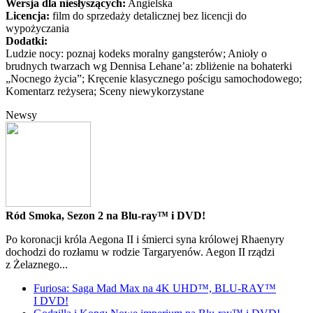
Wersja dla niesłyszących:
Angielska
Licencja:
film do sprzedaży detalicznej bez licencji do
wypożyczania
Dodatki:
Ludzie nocy: poznaj kodeks moralny gangsterów; Anioły o
brudnych twarzach wg Dennisa Lehane’a: zbliżenie na bohaterki
„Nocnego życia”; Kręcenie klasycznego pościgu samochodowego;
Komentarz reżysera; Sceny niewykorzystane
Newsy
Ród Smoka, Sezon 2 na Blu-ray™ i DVD!
Po koronacji króla Aegona II i śmierci syna królowej Rhaenyry
dochodzi do rozłamu w rodzie Targaryenów. Aegon II rządzi
z Żelaznego...
Furiosa: Saga Mad Max na 4K UHD™, BLU-RAY™
I DVD!