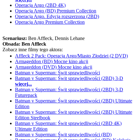
Operacja Argo (2BD 4K)
Operacja Argo (BD) Premium Collection
Operacja Argo. Edycja rozszerzona (2BD)
Operacja Argo Premium Collection
Scenariusz:
Ben Affleck
, Dennis Lehane
Obsada:
Ben Affleck
Zobacz inne filmy tego aktora:
Affleck 2 Pack: Operacja Argo/Miasto Złodziei (2 DVD)
Armageddon (BD) Mocne kino akcji
Armageddon (DVD) Mocne kino akcji
Batman v Superman: Świt sprawiedliwości
Batman v Superman: Świt sprawiedliwości (2BD) 3-D
więcej...
Batman v Superman: Świt sprawiedliwości (2BD) 3-D
Futurepack
Batman v Superman: Świt sprawiedliwości (2BD) Ultimate
Edition
Batman v Superman: Świt sprawiedliwości (2BD) Ultimate
Edition Steelbook
Batman v Superman: Świt sprawiedliwości (2BD 4K)
Ultimate Edition
Batman v Superman: Świt sprawiedliwości (BD)