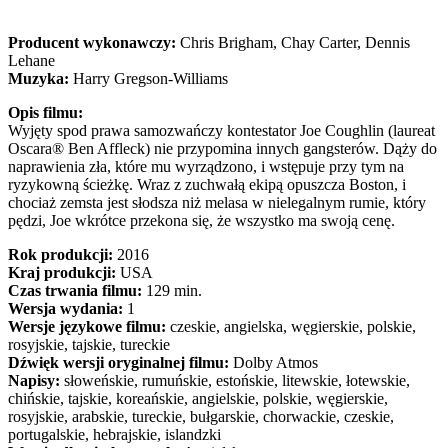
Producent wykonawczy:
Chris Brigham, Chay Carter, Dennis
Lehane
Muzyka:
Harry Gregson-Williams
Opis filmu:
Wyjęty spod prawa samozwańczy kontestator Joe Coughlin (laureat
Oscara® Ben Affleck) nie przypomina innych gangsterów. Dąży do
naprawienia zła, które mu wyrządzono, i wstępuje przy tym na
ryzykowną ścieżkę. Wraz z zuchwałą ekipą opuszcza Boston, i
chociaż zemsta jest słodsza niż melasa w nielegalnym rumie, który
pędzi, Joe wkrótce przekona się, że wszystko ma swoją cenę.
Rok produkcji:
2016
Kraj produkcji:
USA
Czas trwania filmu:
129 min.
Wersja wydania:
1
Wersje językowe filmu:
czeskie, angielska, węgierskie, polskie,
rosyjskie, tajskie, tureckie
Dźwięk wersji oryginalnej filmu:
Dolby Atmos
Napisy:
słoweńskie, rumuńskie, estońskie, litewskie, łotewskie,
chińskie, tajskie, koreańskie, angielskie, polskie, węgierskie,
rosyjskie, arabskie, tureckie, bułgarskie, chorwackie, czeskie,
portugalskie, hebrajskie, islandzki