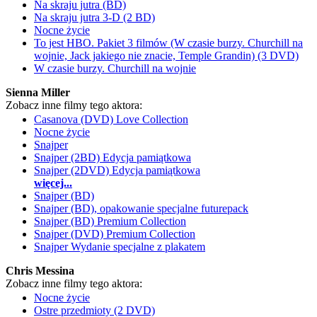
Na skraju jutra (BD)
Na skraju jutra 3-D (2 BD)
Nocne życie
To jest HBO. Pakiet 3 filmów (W czasie burzy. Churchill na
wojnie, Jack jakiego nie znacie, Temple Grandin) (3 DVD)
W czasie burzy. Churchill na wojnie
Sienna Miller
Zobacz inne filmy tego aktora:
Casanova (DVD) Love Collection
Nocne życie
Snajper
Snajper (2BD) Edycja pamiątkowa
Snajper (2DVD) Edycja pamiątkowa
więcej...
Snajper (BD)
Snajper (BD), opakowanie specjalne futurepack
Snajper (BD) Premium Collection
Snajper (DVD) Premium Collection
Snajper Wydanie specjalne z plakatem
Chris Messina
Zobacz inne filmy tego aktora:
Nocne życie
Ostre przedmioty (2 DVD)