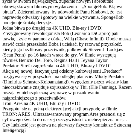
życia w swoim największym, zupełnie nowym i absolutnie
obowiązkowym filmowym wydarzeniu – „SpongeBob: Klątwa
pirata”. Zdeterminowany, by udowodnić Panu Krabowi, że jest
naprawdę odważny i gotowy na wielkie wyzwania, SpongeBob
podejmuje śmiałą decyzję...
Jedna bitwa po drugiej na 4K UHD, Blu-ray i DVD!
Zrezygnowany rewolucjonista Bob (Leonardo DiCaprio) pali
trawkę i żyje w paranoi z córką, Willą (Chase Infiniti). Oboje muszą
stawić czoła przeszłości Boba i uciekać, by ratować przyszłość,
kiedy jego bezlitosny przeciwnik, pułkownik Steven J. Lockjaw
(Sean Penn), po 16 latach wraca do gry. W filmie występują
również Benicio Del Toro, Regina Hall i Teyana Taylor.
Predator: Strefa zagrożenia na 4K UHD, Blu-ray i DVD!
Akcja tej nowej, fascynującej odsłony kultowej serii „Predator”
rozgrywa się w przyszłości na odległej planecie. Młody Predator
(Dimitrius Schuster-Koloamatangi), wypędzony przez własny klan,
nieoczekiwanie znajduje sojuszniczkę w Thii (Elle Fanning). Razem
ruszają w niebezpieczną wyprawę w poszukiwaniu
najgroźniejszego z przeciwników.
Tron: Ares na 4K UHD, Blu-ray i DVD!
Przygotuj się na pełną elektryzującej akcji przygodę w filmie
TRON: ARES. Ultrazaawansowany program Ares przenosi się z
cyfrowego świata do naszej rzeczywistości z niebezpieczną misją.
Czy ludzkość jest gotowa na pierwszy fizyczny kontakt ze Sztuczną
Inteligencją?