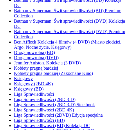
Batman v Superman: Świt sprawiedliwości (BD) Kolekcja
DC
Batman v Superman: Świt sprawiedliwości (BD) Premium
Collection
Batman v Superman: Świt sprawiedliwości (DVD) Kolekcja
DC
Batman v Superman: Świt sprawiedliwości (DVD) Premium
Collection
Ben Affleck Kolekcja 4 filmów (4 DVD) (Miasto złodziei,
Argo, Nocne życie, Księgowy)
Droga powrotna (BD)
Droga powrotna (DVD)
Jennifer Aniston. Kolekcja (3 DVD)
Kobiety pragną bardziej
Kobiety pragną bardziej (Zakochane Kino)
Księgowy
Księgowy (2BD 4K)
Księgowy (BD)
Liga Sprawiedliwości
Liga Sprawiedliwości (2BD 3-D)
Liga Sprawiedliwości (2BD 3-D) Steelbook
Liga Sprawiedliwości (2BD 4K)
Liga Sprawiedliwości (2DVD) Edycja specjalna
Liga Sprawiedliwości (BD)
Liga Sprawiedliwości (BD) Kolekcja DC