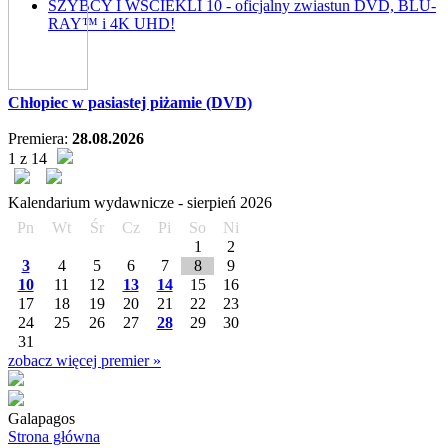
SZYBCY I WŚCIEKLI 10 - oficjalny zwiastun DVD, BLU-
RAY™ i 4K UHD!
Chłopiec w pasiastej piżamie (DVD)
Premiera:
28.08.2026
1 z 14
Kalendarium wydawnicze -
sierpień
2026
Pn
Wt
Śr
Cz
Pi
So
Ni
1
2
3
4
5
6
7
8
9
10
11
12
13
14
15
16
17
18
19
20
21
22
23
24
25
26
27
28
29
30
31
zobacz więcej premier »
Galapagos
Strona główna