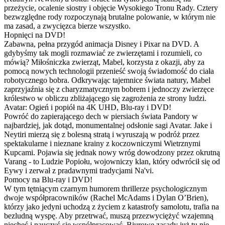
przeżycie, ocalenie siostry i objęcie Wysokiego Tronu Rady. Cztery
bezwzględne rody rozpoczynają brutalne polowanie, w którym nie
ma zasad, a zwycięzca bierze wszystko.
Hopnięci na DVD!
Zabawna, pełna przygód animacja Disney i Pixar na DVD. A
gdybyśmy tak mogli rozmawiać ze zwierzętami i rozumieli, co
mówią? Miłośniczka zwierząt, Mabel, korzysta z okazji, aby za
pomocą nowych technologii przenieść swoją świadomość do ciała
robotycznego bobra. Odkrywając tajemnice świata natury, Mabel
zaprzyjaźnia się z charyzmatycznym bobrem i jednoczy zwierzęce
królestwo w obliczu zbliżającego się zagrożenia ze strony ludzi.
Avatar: Ogień i popiół na 4K UHD, Blu-ray i DVD!
Powróć do zapierającego dech w piersiach świata Pandory w
najbardziej, jak dotąd, monumentalnej odsłonie sagi Avatar. Jake i
Neytiri mierzą się z bolesną stratą i wyruszają w podróż przez
spektakularne i nieznane krainy z koczowniczymi Wietrznymi
Kupcami. Pojawia się jednak nowy wróg dowodzony przez okrutną
Varang - to Ludzie Popiołu, wojowniczy klan, który odwrócił się od
Eywy i zerwał z pradawnymi tradycjami Na'vi.
Pomocy na Blu-ray i DVD!
W tym tętniącym czarnym humorem thrillerze psychologicznym
dwoje współpracowników (Rachel McAdams i Dylan O’Brien),
którzy jako jedyni uchodzą z życiem z katastrofy samolotu, trafia na
bezludną wyspę. Aby przetrwać, muszą przezwyciężyć wzajemną
niechęć i nauczyć się współpracować. Biurowe zasady już tu nie