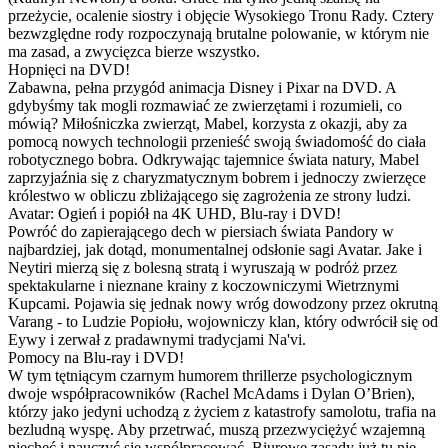
przeżycie, ocalenie siostry i objęcie Wysokiego Tronu Rady. Cztery
bezwzględne rody rozpoczynają brutalne polowanie, w którym nie
ma zasad, a zwycięzca bierze wszystko.
Hopnięci na DVD!
Zabawna, pełna przygód animacja Disney i Pixar na DVD. A
gdybyśmy tak mogli rozmawiać ze zwierzętami i rozumieli, co
mówią? Miłośniczka zwierząt, Mabel, korzysta z okazji, aby za
pomocą nowych technologii przenieść swoją świadomość do ciała
robotycznego bobra. Odkrywając tajemnice świata natury, Mabel
zaprzyjaźnia się z charyzmatycznym bobrem i jednoczy zwierzęce
królestwo w obliczu zbliżającego się zagrożenia ze strony ludzi.
Avatar: Ogień i popiół na 4K UHD, Blu-ray i DVD!
Powróć do zapierającego dech w piersiach świata Pandory w
najbardziej, jak dotąd, monumentalnej odsłonie sagi Avatar. Jake i
Neytiri mierzą się z bolesną stratą i wyruszają w podróż przez
spektakularne i nieznane krainy z koczowniczymi Wietrznymi
Kupcami. Pojawia się jednak nowy wróg dowodzony przez okrutną
Varang - to Ludzie Popiołu, wojowniczy klan, który odwrócił się od
Eywy i zerwał z pradawnymi tradycjami Na'vi.
Pomocy na Blu-ray i DVD!
W tym tętniącym czarnym humorem thrillerze psychologicznym
dwoje współpracowników (Rachel McAdams i Dylan O’Brien),
którzy jako jedyni uchodzą z życiem z katastrofy samolotu, trafia na
bezludną wyspę. Aby przetrwać, muszą przezwyciężyć wzajemną
niechęć i nauczyć się współpracować. Biurowe zasady już tu nie