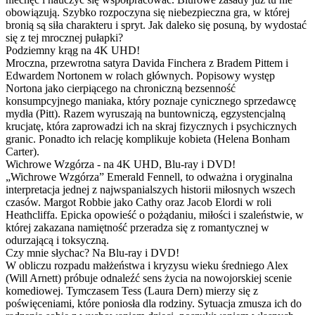
obowiązują. Szybko rozpoczyna się niebezpieczna gra, w której
bronią są siła charakteru i spryt. Jak daleko się posuną, by wydostać
się z tej mrocznej pułapki?
Podziemny krąg na 4K UHD!
Mroczna, przewrotna satyra Davida Finchera z Bradem Pittem i
Edwardem Nortonem w rolach głównych. Popisowy występ
Nortona jako cierpiącego na chroniczną bezsenność
konsumpcyjnego maniaka, który poznaje cynicznego sprzedawcę
mydła (Pitt). Razem wyruszają na buntowniczą, egzystencjalną
krucjatę, która zaprowadzi ich na skraj fizycznych i psychicznych
granic. Ponadto ich relację komplikuje kobieta (Helena Bonham
Carter).
Wichrowe Wzgórza - na 4K UHD, Blu-ray i DVD!
„Wichrowe Wzgórza” Emerald Fennell, to odważna i oryginalna
interpretacja jednej z najwspanialszych historii miłosnych wszech
czasów. Margot Robbie jako Cathy oraz Jacob Elordi w roli
Heathcliffa. Epicka opowieść o pożądaniu, miłości i szaleństwie, w
której zakazana namiętność przeradza się z romantycznej w
odurzającą i toksyczną.
Czy mnie słychac? Na Blu-ray i DVD!
W obliczu rozpadu małżeństwa i kryzysu wieku średniego Alex
(Will Arnett) próbuje odnaleźć sens życia na nowojorskiej scenie
komediowej. Tymczasem Tess (Laura Dern) mierzy się z
poświęceniami, które poniosła dla rodziny. Sytuacja zmusza ich do