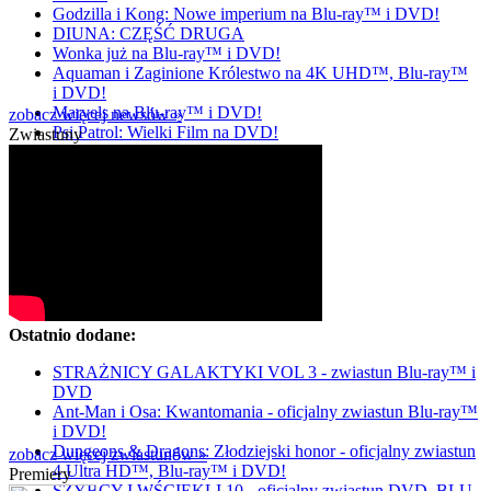
Godzilla i Kong: Nowe imperium na Blu-ray™ i DVD!
DIUNA: CZĘŚĆ DRUGA
Wonka już na Blu-ray™ i DVD!
Aquaman i Zaginione Królestwo na 4K UHD™, Blu-ray™
i DVD!
Marvels na Blu-ray™ i DVD!
zobacz więcej newsów »
Psi Patrol: Wielki Film na DVD!
Zwiastuny
Ostatnio dodane:
STRAŻNICY GALAKTYKI VOL 3 - zwiastun Blu-ray™ i
DVD
Ant-Man i Osa: Kwantomania - oficjalny zwiastun Blu-ray™
i DVD!
Dungeons & Dragons: Złodziejski honor - oficjalny zwiastun
zobacz więcej zwiastunów »
4 Ultra HD™, Blu-ray™ i DVD!
Premiery
SZYBCY I WŚCIEKLI 10 - oficjalny zwiastun DVD, BLU-