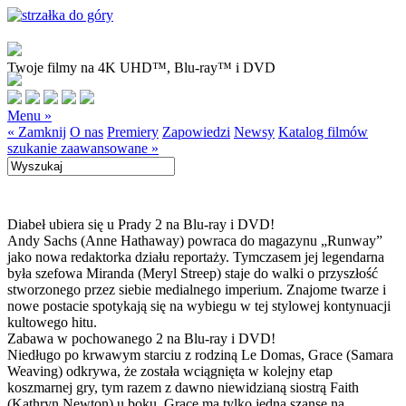
Twoje filmy na 4K UHD™, Blu-ray™ i DVD
Menu »
« Zamknij
O nas
Premiery
Zapowiedzi
Newsy
Katalog filmów
szukanie zaawansowane »
Diabeł ubiera się u Prady 2 na Blu-ray i DVD!
Andy Sachs (Anne Hathaway) powraca do magazynu „Runway”
jako nowa redaktorka działu reportaży. Tymczasem jej legendarna
była szefowa Miranda (Meryl Streep) staje do walki o przyszłość
stworzonego przez siebie medialnego imperium. Znajome twarze i
nowe postacie spotykają się na wybiegu w tej stylowej kontynuacji
kultowego hitu.
Zabawa w pochowanego 2 na Blu-ray i DVD!
Niedługo po krwawym starciu z rodziną Le Domas, Grace (Samara
Weaving) odkrywa, że została wciągnięta w kolejny etap
koszmarnej gry, tym razem z dawno niewidzianą siostrą Faith
(Kathryn Newton) u boku. Grace ma tylko jedną szansę na