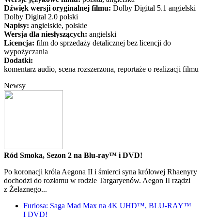
Dźwięk wersji oryginalnej filmu:
Dolby Digital 5.1 angielski
Dolby Digital 2.0 polski
Napisy:
angielskie, polskie
Wersja dla niesłyszących:
angielski
Licencja:
film do sprzedaży detalicznej bez licencji do
wypożyczania
Dodatki:
komentarz audio, scena rozszerzona, reportaże o realizacji filmu
Newsy
Ród Smoka, Sezon 2 na Blu-ray™ i DVD!
Po koronacji króla Aegona II i śmierci syna królowej Rhaenyry
dochodzi do rozłamu w rodzie Targaryenów. Aegon II rządzi
z Żelaznego...
Furiosa: Saga Mad Max na 4K UHD™, BLU-RAY™
I DVD!