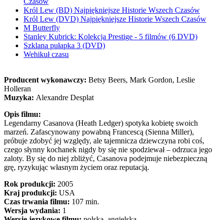
Czasów
Król Lew (BD) Najpiękniejsze Historie Wszech Czasów
Król Lew (DVD) Najpiękniejsze Historie Wszech Czasów
M Butterfly
Stanley Kubrick: Kolekcja Prestige - 5 filmów (6 DVD)
Szklana pułapka 3 (DVD)
Wehikuł czasu
Producent wykonawczy:
Betsy Beers, Mark Gordon, Leslie
Holleran
Muzyka:
Alexandre Desplat
Opis filmu:
Legendarny Casanova (Heath Ledger) spotyka kobietę swoich
marzeń. Zafascynowany powabną Francescą (Sienna Miller),
próbuje zdobyć jej względy, ale tajemnicza dziewczyna robi coś,
czego słynny kochanek nigdy by się nie spodziewał – odrzuca jego
zaloty. By się do niej zbliżyć, Casanova podejmuje niebezpieczną
grę, ryzykując własnym życiem oraz reputacją.
Rok produkcji:
2005
Kraj produkcji:
USA
Czas trwania filmu:
107 min.
Wersja wydania:
1
Wersje językowe filmu:
polska, angielska