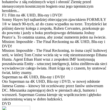
bohaterów z siłą rodzinnych więzi i obronić Ziemię przed
nienasyconym kosmicznym bogiem oraz jego tajemniczym
heroldem...
F1: Film na 4K UHD, Blu-ray i DVD!
Sonny Hayes był najbardziej obiecującym zjawiskiem FORMUŁY
1® w latach 90-tych, aż do czasu wypadku na torze. Trzydzieści lat
później dawny kolega z zespołu, Ruben Cervantes, przekonuje go
do powrotu i jazdy u boku przebojowego debiutanta Joshuy
Pearce’a. To ostatnia szansa, aby zostać numerem jeden na świecie.
Mission: Impossible - The Final Reckoning na 4K UHD, Blu-ray i
DVD!
Mission: Impossible - The Final Reckoning, to ósma część kultowej
serii, w której Tom Cruise wciela się w rolę nieustraszonego Ethana
Hunta. Agent Ethan Hunt wraz z zespołem IMF kontynuują
poszukiwania Entity - sztucznej inteligencji, która zinfiltrowała sieci
wywiadowcze całego świata. Hunt ściga się z czasem, by uratować
świat, który znamy.
Superman na 4K UHD, Blu-ray i DVD!
Oto Superman na 4K UHD, Blu-ray i DVD, w nowej odsłonie
Jamesa Gunna – kinowy hit oczekiwany przez fanów uniwersum
DC. Mieszanka zapierającej dech w piersiach akcji, humoru i
wzruszeń. Superman Gunna kieruje się współczuciem i głęboko
zakorzenioną wiarą w dobro ludzkości.
DVD