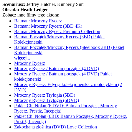
Scenariusz:
Jeffrey Hatcher
, Kimberly Simi
Obsada:
Heath Ledger
Zobacz inne filmy tego aktora:
Batman: Mroczny Rycerz
Batman: Mroczny Rycerz (3BD 4K)
Batman: Mroczny Rycerz Premium Collection
Batman Początek/Mroczny Rycerz (3BD) Pakiet
Kolekcjonerski
Batman Początek/Mroczny Rycerz (Steelbook 3BD) Pakiet
Kolekcjonerski
więcej...
Mroczny Rycerz
Mroczny Rycerz / Batman początek (4 DVD)
Mroczny Rycerz / Batman początek (4 DVD) Pakiet
kolekcjonerski
Mroczny Rycerz: Edycja kolekcjonerska z motocyklem (2
DVD)
Mroczny Rycerz Trylogia (5BD)
Mroczny Rycerz Trylogia (6DVD)
Pakiet Ch. Nolan (6 DVD: Batman Początek, Mroczny
Rycerz, Prestiż, Incepcja)
Pakiet Ch. Nolan (6BD: Batman Początek, Mroczny Rycerz,
Prestiż, Incepcja)
Zakochana złośnica (DVD) Love Collection