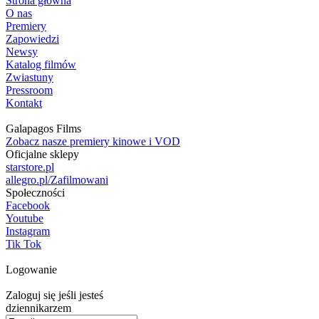
Strona główna
O nas
Premiery
Zapowiedzi
Newsy
Katalog filmów
Zwiastuny
Pressroom
Kontakt
Galapagos Films
Zobacz nasze premiery kinowe i VOD
Oficjalne sklepy
starstore.pl
allegro.pl/Zafilmowani
Społeczności
Facebook
Youtube
Instagram
Tik Tok
Logowanie
Zaloguj się jeśli jesteś
dziennikarzem