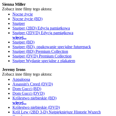
Sienna Miller
Zobacz inne filmy tego aktora:
Nocne życie
Nocne życie (BD)
Snajper
Snajper (2BD) Edycja pamiątkowa
Snajper (2DVD) Edycja pamiątkowa
więcej...
Snajper (BD)
Snajper (BD), opakowanie specjalne futurepack
Snajper (BD) Premium Collection
Snajper (DVD) Premium Collection
Snajper Wydanie specjalne z plakatem
Jeremy Irons
Zobacz inne filmy tego aktora:
Appaloosa
Assassin's Creed (DVD)
Dom Gucci (BD)
Dom Gucci (DVD)
Królestwo niebieskie (BD)
więcej...
Królestwo niebieskie (DVD)
Król Lew (2BD 3-D) Najpiękniejsze Historie Wszech