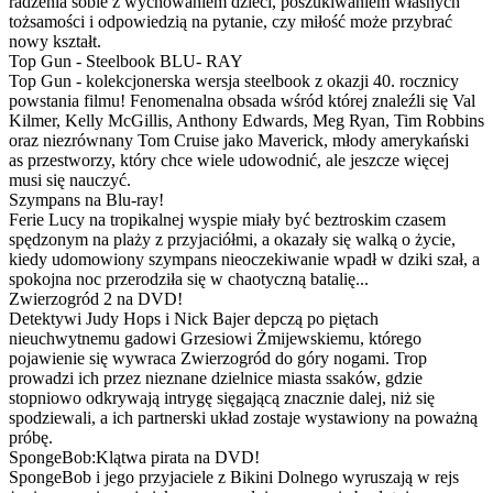
radzenia sobie z wychowaniem dzieci, poszukiwaniem własnych
tożsamości i odpowiedzią na pytanie, czy miłość może przybrać
nowy kształt.
Top Gun - Steelbook BLU- RAY
Top Gun - kolekcjonerska wersja steelbook z okazji 40. rocznicy
powstania filmu! Fenomenalna obsada wśród której znaleźli się Val
Kilmer, Kelly McGillis, Anthony Edwards, Meg Ryan, Tim Robbins
oraz niezrównany Tom Cruise jako Maverick, młody amerykański
as przestworzy, który chce wiele udowodnić, ale jeszcze więcej
musi się nauczyć.
Szympans na Blu-ray!
Ferie Lucy na tropikalnej wyspie miały być beztroskim czasem
spędzonym na plaży z przyjaciółmi, a okazały się walką o życie,
kiedy udomowiony szympans nieoczekiwanie wpadł w dziki szał, a
spokojna noc przerodziła się w chaotyczną batalię...
Zwierzogród 2 na DVD!
Detektywi Judy Hops i Nick Bajer depczą po piętach
nieuchwytnemu gadowi Grzesiowi Żmijewskiemu, którego
pojawienie się wywraca Zwierzogród do góry nogami. Trop
prowadzi ich przez nieznane dzielnice miasta ssaków, gdzie
stopniowo odkrywają intrygę sięgającą znacznie dalej, niż się
spodziewali, a ich partnerski układ zostaje wystawiony na poważną
próbę.
SpongeBob:Klątwa pirata na DVD!
SpongeBob i jego przyjaciele z Bikini Dolnego wyruszają w rejs