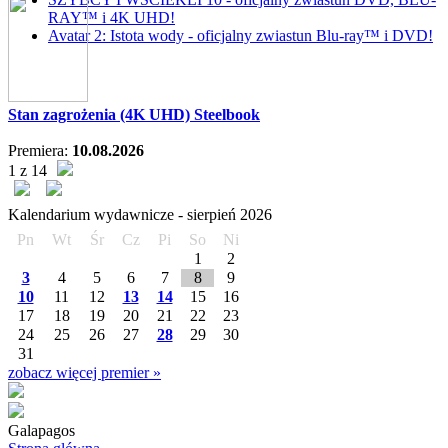
RAY™ i 4K UHD!
Avatar 2: Istota wody - oficjalny zwiastun Blu-ray™ i DVD!
Stan zagrożenia (4K UHD) Steelbook
Premiera:
10.08.2026
1 z 14
Kalendarium wydawnicze -
sierpień
2026
Pn
Wt
Śr
Cz
Pi
So
Ni
1
2
3
4
5
6
7
8
9
10
11
12
13
14
15
16
17
18
19
20
21
22
23
24
25
26
27
28
29
30
31
zobacz więcej premier »
Galapagos