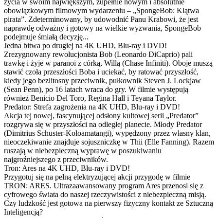
życia w swoim największym, zupełnie nowym i absolutnie
obowiązkowym filmowym wydarzeniu – „SpongeBob: Klątwa
pirata”. Zdeterminowany, by udowodnić Panu Krabowi, że jest
naprawdę odważny i gotowy na wielkie wyzwania, SpongeBob
podejmuje śmiałą decyzję...
Jedna bitwa po drugiej na 4K UHD, Blu-ray i DVD!
Zrezygnowany rewolucjonista Bob (Leonardo DiCaprio) pali
trawkę i żyje w paranoi z córką, Willą (Chase Infiniti). Oboje muszą
stawić czoła przeszłości Boba i uciekać, by ratować przyszłość,
kiedy jego bezlitosny przeciwnik, pułkownik Steven J. Lockjaw
(Sean Penn), po 16 latach wraca do gry. W filmie występują
również Benicio Del Toro, Regina Hall i Teyana Taylor.
Predator: Strefa zagrożenia na 4K UHD, Blu-ray i DVD!
Akcja tej nowej, fascynującej odsłony kultowej serii „Predator”
rozgrywa się w przyszłości na odległej planecie. Młody Predator
(Dimitrius Schuster-Koloamatangi), wypędzony przez własny klan,
nieoczekiwanie znajduje sojuszniczkę w Thii (Elle Fanning). Razem
ruszają w niebezpieczną wyprawę w poszukiwaniu
najgroźniejszego z przeciwników.
Tron: Ares na 4K UHD, Blu-ray i DVD!
Przygotuj się na pełną elektryzującej akcji przygodę w filmie
TRON: ARES. Ultrazaawansowany program Ares przenosi się z
cyfrowego świata do naszej rzeczywistości z niebezpieczną misją.
Czy ludzkość jest gotowa na pierwszy fizyczny kontakt ze Sztuczną
Inteligencją?