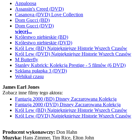
Appaloosa
Assassin's Creed (DVD)
Casanova (DVD) Love Collection
Dom Gucci (BD)
Dom Gucci (DVD)
więcej...
Królestwo niebieskie (BD)
Królestwo niebieskie (DVD)
Król Lew (BD) Najpiękniejsze Historie Wszech Czasów
Król Lew (DVD) Najpiękniejsze Historie Wszech Czasów
M Butterfly
Stanley Kubrick: Kolekcja Prestige - 5 filmów (6 DVD)
Szklana pułapka 3 (DVD)
Wehikuł czasu
James Earl Jones
Zobacz inne filmy tego aktora:
Fantazja 2000 (BD) Disney Zaczarowana Kolekcja
Fantazja 2000 (DVD) Disney Zaczarowana Kolekcja
Król Lew (BD) Najpiękniejsze Historie Wszech Czasów
Król Lew (DVD) Najpiękniejsze Historie Wszech Czasów
Producent wykonawczy:
Don Hahn
Muzyka:
Hans Zimmer, Tim Rice, Elton John