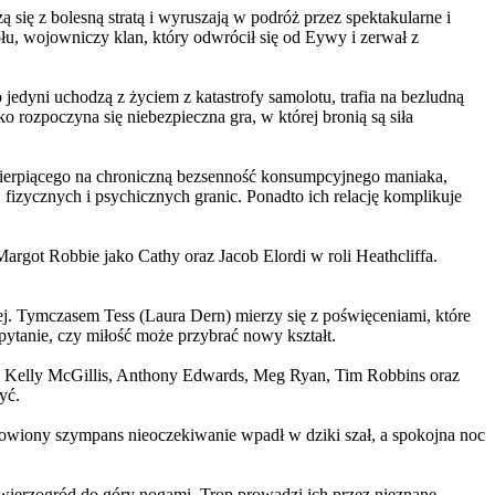
 się z bolesną stratą i wyruszają w podróż przez spektakularne i
, wojowniczy klan, który odwrócił się od Eywy i zerwał z
yni uchodzą z życiem z katastrofy samolotu, trafia na bezludną
rozpoczyna się niebezpieczna gra, w której bronią są siła
ierpiącego na chroniczną bezsenność konsumpcyjnego maniaka,
 fizycznych i psychicznych granic. Ponadto ich relację komplikuje
argot Robbie jako Cathy oraz Jacob Elordi w roli Heathcliffa.
ej. Tymczasem Tess (Laura Dern) mierzy się z poświęceniami, które
ytanie, czy miłość może przybrać nowy kształt.
er, Kelly McGillis, Anthony Edwards, Meg Ryan, Tim Robbins oraz
yć.
omowiony szympans nieoczekiwanie wpadł w dziki szał, a spokojna noc
ierzogród do góry nogami. Trop prowadzi ich przez nieznane