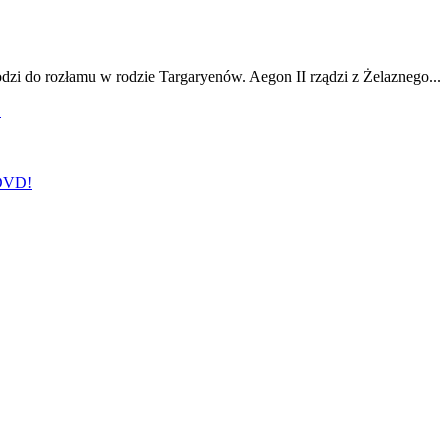
odzi do rozłamu w rodzie Targaryenów. Aegon II rządzi z Żelaznego...
!
 DVD!