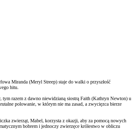
wa Miranda (Meryl Streep) staje do walki o przyszłość
wego hitu.
, tym razem z dawno niewidzianą siostrą Faith (Kathryn Newton) u
brutalne polowanie, w którym nie ma zasad, a zwycięzca bierze
czka zwierząt, Mabel, korzysta z okazji, aby za pomocą nowych
yzmatycznym bobrem i jednoczy zwierzęce królestwo w obliczu