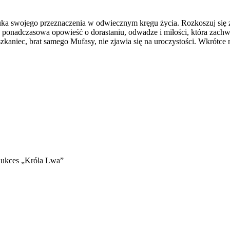
ka swojego przeznaczenia w odwiecznym kręgu życia. Rozkoszuj się 
onadczasowa opowieść o dorastaniu, odwadze i miłości, która zachwyc
kaniec, brat samego Mufasy, nie zjawia się na uroczystości. Wkrótce 
Sukces „Króla Lwa”