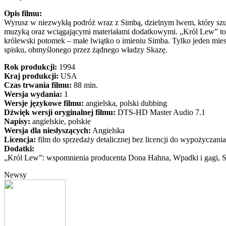
Opis filmu:
Wyrusz w niezwykłą podróż wraz z Simbą, dzielnym lwem, który szu
muzyką oraz wciągającymi materiałami dodatkowymi. „Król Lew” to p
królewski potomek – małe lwiątko o imieniu Simba. Tylko jeden miesz
spisku, obmyślonego przez żądnego władzy Skazę.
Rok produkcji:
1994
Kraj produkcji:
USA
Czas trwania filmu:
88 min.
Wersja wydania:
1
Wersje językowe filmu:
angielska, polski dubbing
Dźwięk wersji oryginalnej filmu:
DTS-HD Master Audio 7.1
Napisy:
angielskie, polskie
Wersja dla niesłyszących:
Angielska
Licencja:
film do sprzedaży detalicznej bez licencji do wypożyczania
Dodatki:
„Król Lew”: wspomnienia producenta Dona Hahna, Wpadki i gagi, 
Newsy