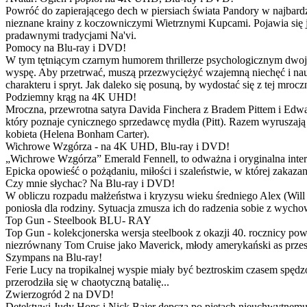
Powróć do zapierającego dech w piersiach świata Pandory w najbardzie
nieznane krainy z koczowniczymi Wietrznymi Kupcami. Pojawia się 
pradawnymi tradycjami Na'vi.
Pomocy na Blu-ray i DVD!
W tym tętniącym czarnym humorem thrillerze psychologicznym dwoje
wyspę. Aby przetrwać, muszą przezwyciężyć wzajemną niechęć i naucz
charakteru i spryt. Jak daleko się posuną, by wydostać się z tej mrocz
Podziemny krąg na 4K UHD!
Mroczna, przewrotna satyra Davida Finchera z Bradem Pittem i Ed
który poznaje cynicznego sprzedawcę mydła (Pitt). Razem wyruszają n
kobieta (Helena Bonham Carter).
Wichrowe Wzgórza - na 4K UHD, Blu-ray i DVD!
„Wichrowe Wzgórza” Emerald Fennell, to odważna i oryginalna interpr
Epicka opowieść o pożądaniu, miłości i szaleństwie, w której zakaza
Czy mnie słychac? Na Blu-ray i DVD!
W obliczu rozpadu małżeństwa i kryzysu wieku średniego Alex (Will 
poniosła dla rodziny. Sytuacja zmusza ich do radzenia sobie z wych
Top Gun - Steelbook BLU- RAY
Top Gun - kolekcjonerska wersja steelbook z okazji 40. rocznicy po
niezrównany Tom Cruise jako Maverick, młody amerykański as przestw
Szympans na Blu-ray!
Ferie Lucy na tropikalnej wyspie miały być beztroskim czasem spędz
przerodziła się w chaotyczną batalię...
Zwierzogród 2 na DVD!
Detektywi Judy Hops i Nick Bajer depczą po piętach nieuchwytnemu