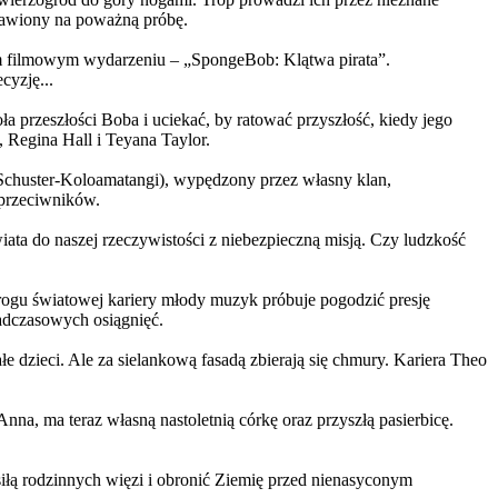
ystawiony na poważną próbę.
m filmowym wydarzeniu – „SpongeBob: Klątwa pirata”.
yzję...
a przeszłości Boba i uciekać, by ratować przyszłość, kiedy jego
 Regina Hall i Teyana Taylor.
us Schuster-Koloamatangi), wypędzony przez własny klan,
 przeciwników.
ata do naszej rzeczywistości z niebezpieczną misją. Czy ludzkość
rogu światowej kariery młody muzyk próbuje pogodzić presję
nadczasowych osiągnięć.
 dzieci. Ale za sielankową fasadą zbierają się chmury. Kariera Theo
ma teraz własną nastoletnią córkę oraz przyszłą pasierbicę.
iłą rodzinnych więzi i obronić Ziemię przed nienasyconym