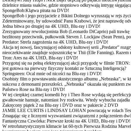
dzielnice miasta ssaków, gdzie stopniowo odkrywają intrygę sięgającą
SpongeBob:Klątwa pirata na DVD!
SpongeBob i jego przyjaciele z Bikini Dolnego wyruszają w rejs 
Zdeterminowany, by udowodnić Panu Krabowi, że jest naprawdę odw
Jedna bitwa po drugiej na 4K UHD, Blu-ray i DVD!
Zrezygnowany rewolucjonista Bob (Leonardo DiCaprio) pali trawkę i ż
bezlitosny przeciwnik, pułkownik Steven J. Lockjaw (Sean Penn), po 
Predator: Strefa zagrożenia na 4K UHD, Blu-ray i DVD!
Akcja tej nowej, fascynującej odsłony kultowej serii „Predator” roz
nieoczekiwanie znajduje sojuszniczkę w Thii (Elle Fanning). Razem
Tron: Ares na 4K UHD, Blu-ray i DVD!
Przygotuj się na pełną elektryzującej akcji przygodę w filmie TRON
jest gotowa na pierwszy fizyczny kontakt ze Sztuczną Inteligencją?
Springsteen: Ocal mnie od nicości na Blu-ray i DVD!
Osobisty film o powstawaniu akustycznego albumu „Nebraska”, w któ
sukcesu z demonami przeszłości. „Nebraska” okazała się punktem zw
Państwo Rose na Blu-ray i DVD!
W tej cierpkiej czarnej komedii Ivy i Theo Rose wydają się perfekcy
gwałtownie hamuje, natomiast Ivy rozkwita. Wtedy wybucha zajadła r
Zakręcony piątek 2 na Blu-ray i DVD oraz w pakiecie 2 DVD
JAMIE LEE CURTIS i LINDSAY LOHAN powracają w rolach Tess i Anny
Zmagając się z licznymi wyzwaniami związanymi z połączeniem dwóc
Fantastyczna Czwórka: Pierwsze kroki na 4K UHD, Blu-ray i DVD!
W retrofuturystycznym klimacie lat 60-tych Pierwsza Rodzina Marve