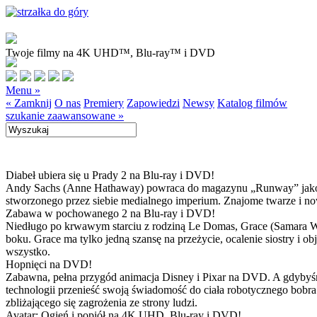
Twoje filmy na 4K UHD™, Blu-ray™ i DVD
Menu »
« Zamknij
O nas
Premiery
Zapowiedzi
Newsy
Katalog filmów
szukanie zaawansowane »
Diabeł ubiera się u Prady 2 na Blu-ray i DVD!
Andy Sachs (Anne Hathaway) powraca do magazynu „Runway” jako now
stworzonego przez siebie medialnego imperium. Znajome twarze i now
Zabawa w pochowanego 2 na Blu-ray i DVD!
Niedługo po krwawym starciu z rodziną Le Domas, Grace (Samara Wea
boku. Grace ma tylko jedną szansę na przeżycie, ocalenie siostry i
wszystko.
Hopnięci na DVD!
Zabawna, pełna przygód animacja Disney i Pixar na DVD. A gdybyśmy
technologii przenieść swoją świadomość do ciała robotycznego bobra
zbliżającego się zagrożenia ze strony ludzi.
Avatar: Ogień i popiół na 4K UHD, Blu-ray i DVD!