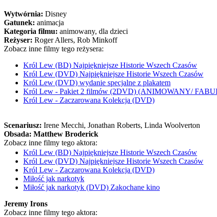
Wytwórnia:
Disney
Gatunek:
animacja
Kategoria filmu:
animowany, dla dzieci
Reżyser:
Roger Allers, Rob Minkoff
Zobacz inne filmy tego reżysera:
Król Lew (BD) Najpiękniejsze Historie Wszech Czasów
Król Lew (DVD) Najpiękniejsze Historie Wszech Czasów
Król Lew (DVD) wydanie specjalne z plakatem
Król Lew - Pakiet 2 filmów (2DVD) (ANIMOWANY/ FA
Król Lew - Zaczarowana Kolekcja (DVD)
Scenariusz:
Irene Mecchi
, Jonathan Roberts
, Linda Woolverton
Obsada:
Matthew Broderick
Zobacz inne filmy tego aktora:
Król Lew (BD) Najpiękniejsze Historie Wszech Czasów
Król Lew (DVD) Najpiękniejsze Historie Wszech Czasów
Król Lew - Zaczarowana Kolekcja (DVD)
Miłość jak narkotyk
Miłość jak narkotyk (DVD) Zakochane kino
Jeremy Irons
Zobacz inne filmy tego aktora: