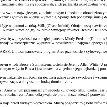
 znacznie dalej, niż się spodziewali, a ich partnerski układ zostaje w
życia w swoim największym, zupełnie nowym i absolutnie obowiązkowy
ażny i gotowy na wielkie wyzwania, SpongeBob podejmuje śmiałą dec
yje w paranoi z córką, Willą (Chase Infiniti). Oboje muszą stawić czoł
16 latach wraca do gry. W filmie występują również Benicio Del Toro,
grywa się w przyszłości na odległej planecie. Młody Predator (Dimitri
 ruszają w niebezpieczną wyprawę w poszukiwaniu najgroźniejszego z
: ARES. Ultrazaawansowany program Ares przenosi się z cyfrowego świ
rym w rolę Bruce’a Springsteena wcielił się Jeremy Allen White. U p
rotnym w życiu Bossa i jest uznawana za jedno z jego najbardziej po
jnym małżeństwem. Kochają się, mają udane życie zawodowe i wspaniałe
ywalizacja, a do głosu dochodzą tłumione żale.
 w tym prześmiesznym sequelu kultowego filmu. Córka Tess, Anna, 
h rodzin, Tess i Anna odkrywają, że piorun może uderzyć ponownie!
la staje przed trudnym wyzwaniem. Muszą pogodzić rolę bohaterów z s