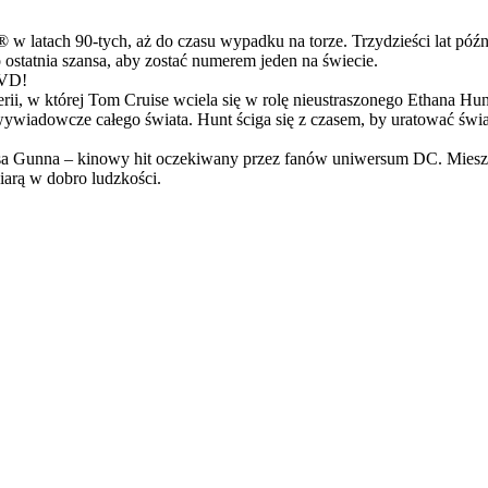
latach 90-tych, aż do czasu wypadku na torze. Trzydzieści lat późn
ostatnia szansa, aby zostać numerem jeden na świecie.
DVD!
serii, w której Tom Cruise wciela się w rolę nieustraszonego Ethana 
ci wywiadowcze całego świata. Hunt ściga się z czasem, by uratować świ
Gunna – kinowy hit oczekiwany przez fanów uniwersum DC. Mieszanka
arą w dobro ludzkości.