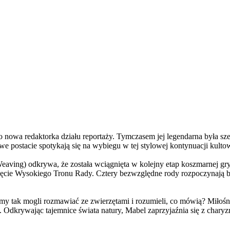
a redaktorka działu reportaży. Tymczasem jej legendarna była szefo
e postacie spotykają się na wybiegu w tej stylowej kontynuacji kulto
ving) odkrywa, że została wciągnięta w kolejny etap koszmarnej gry
 objęcie Wysokiego Tronu Rady. Cztery bezwzględne rody rozpoczynają 
 tak mogli rozmawiać ze zwierzętami i rozumieli, co mówią? Miłośni
. Odkrywając tajemnice świata natury, Mabel zaprzyjaźnia się z char