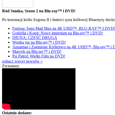
Ród Smoka, Sezon 2 na Blu-ray™ i DVD!
Po koronacji króla Aegona II i śmierci syna królowej Rhaenyry doch
Furiosa: Saga Mad Max na 4K UHD™, BLU-RAY™ I DVD
Godzilla i Kong: Nowe imperium na Blu-ray™ i DVD!
DIUNA: CZĘŚĆ DRUGA
Wonka już na Blu-ray™ i DVD!
Aquaman i Zaginione Królestwo na 4K UHD™, Blu-ray™ i
Marvels na Blu-ray™ i DVD!
Psi Patrol: Wielki Film na DVD!
zobacz więcej newsów »
Zwiastuny
Ostatnio dodane: