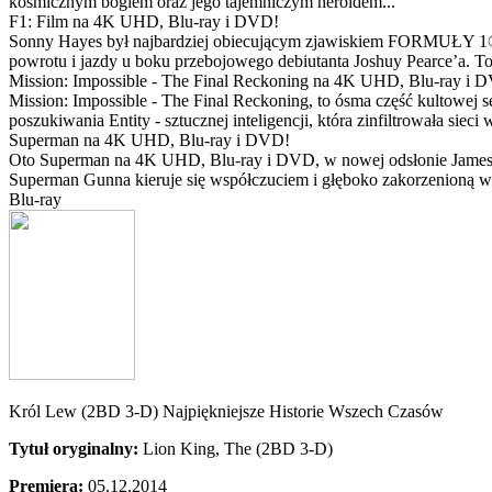
kosmicznym bogiem oraz jego tajemniczym heroldem...
F1: Film na 4K UHD, Blu-ray i DVD!
Sonny Hayes był najbardziej obiecującym zjawiskiem FORMUŁY 1® w 
powrotu i jazdy u boku przebojowego debiutanta Joshuy Pearce’a. To 
Mission: Impossible - The Final Reckoning na 4K UHD, Blu-ray i 
Mission: Impossible - The Final Reckoning, to ósma część kultowej 
poszukiwania Entity - sztucznej inteligencji, która zinfiltrowała sie
Superman na 4K UHD, Blu-ray i DVD!
Oto Superman na 4K UHD, Blu-ray i DVD, w nowej odsłonie Jamesa 
Superman Gunna kieruje się współczuciem i głęboko zakorzenioną wi
Blu-ray
Król Lew (2BD 3-D) Najpiękniejsze Historie Wszech Czasów
Tytuł oryginalny:
Lion King, The (2BD 3-D)
Premiera:
05.12.2014