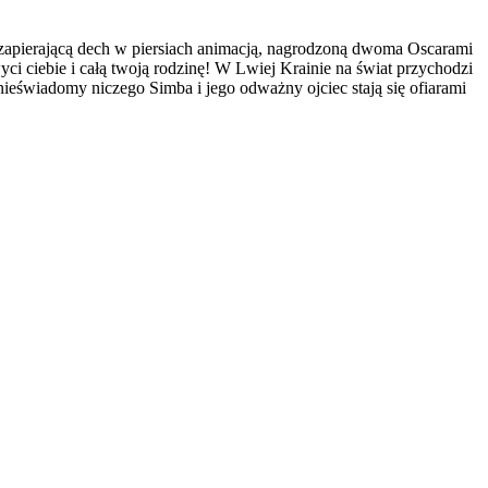
zapierającą dech w piersiach animacją, nagrodzoną dwoma Oscarami
i ciebie i całą twoją rodzinę! W Lwiej Krainie na świat przychodzi
nieświadomy niczego Simba i jego odważny ojciec stają się ofiarami