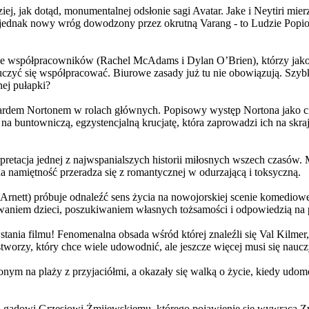
j, jak dotąd, monumentalnej odsłonie sagi Avatar. Jake i Neytiri mierzą
jednak nowy wróg dowodzony przez okrutną Varang - to Ludzie Popiołu
 współpracowników (Rachel McAdams i Dylan O’Brien), którzy jako jed
yć się współpracować. Biurowe zasady już tu nie obowiązują. Szybko 
nej pułapki?
wardem Nortonem w rolach głównych. Popisowy występ Nortona jako c
a buntowniczą, egzystencjalną krucjatę, która zaprowadzi ich na skraj
etacja jednej z najwspanialszych historii miłosnych wszech czasów. M
na namiętność przeradza się z romantycznej w odurzającą i toksyczną.
Arnett) próbuje odnaleźć sens życia na nowojorskiej scenie komediow
owaniem dzieci, poszukiwaniem własnych tożsamości i odpowiedzią na p
wstania filmu! Fenomenalna obsada wśród której znaleźli się Val Kilm
orzy, który chce wiele udowodnić, ale jeszcze więcej musi się naucz
onym na plaży z przyjaciółmi, a okazały się walką o życie, kiedy ud
 gadowi Grzesiowi Żmijewskiemu, którego pojawienie się wywraca Zw