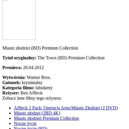
Miasto złodziei (BD) Premium Collection
Tytuł oryginalny:
The Town (BD) Premium Collection
Premiera:
20.04.2012
Wytwórnia:
Warner Bros.
Gatunek:
kryminalny
Kategoria filmu:
fabularny
Reżyser:
Ben Affleck
Zobacz inne filmy tego reżysera:
Affleck 2 Pack: Operacja Argo/Miasto Złodziei (2 DVD)
Miasto złodzei (2BD 4K)
Miasto złodziei Premium Collection
Nocne życie
Nocne życie (BD)