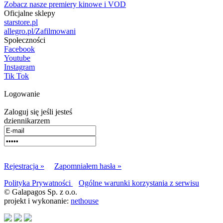
Zobacz nasze premiery kinowe i VOD
Oficjalne sklepy
starstore.pl
allegro.pl/Zafilmowani
Społeczności
Facebook
Youtube
Instagram
Tik Tok
Logowanie
Zaloguj się jeśli jesteś
dziennikarzem
Rejestracja »
Zapomniałem hasła »
Polityka Prywatności
Ogólne warunki korzystania z serwisu
© Galapagos Sp. z o.o.
projekt i wykonanie:
nethouse