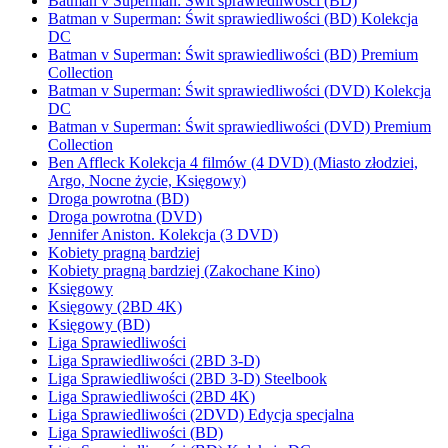
Batman v Superman: Świt sprawiedliwości (BD)
Batman v Superman: Świt sprawiedliwości (BD) Kolekcja
DC
Batman v Superman: Świt sprawiedliwości (BD) Premium
Collection
Batman v Superman: Świt sprawiedliwości (DVD) Kolekcja
DC
Batman v Superman: Świt sprawiedliwości (DVD) Premium
Collection
Ben Affleck Kolekcja 4 filmów (4 DVD) (Miasto złodziei,
Argo, Nocne życie, Księgowy)
Droga powrotna (BD)
Droga powrotna (DVD)
Jennifer Aniston. Kolekcja (3 DVD)
Kobiety pragną bardziej
Kobiety pragną bardziej (Zakochane Kino)
Księgowy
Księgowy (2BD 4K)
Księgowy (BD)
Liga Sprawiedliwości
Liga Sprawiedliwości (2BD 3-D)
Liga Sprawiedliwości (2BD 3-D) Steelbook
Liga Sprawiedliwości (2BD 4K)
Liga Sprawiedliwości (2DVD) Edycja specjalna
Liga Sprawiedliwości (BD)