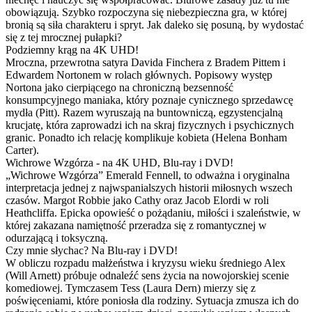
obowiązują. Szybko rozpoczyna się niebezpieczna gra, w której
bronią są siła charakteru i spryt. Jak daleko się posuną, by wydostać
się z tej mrocznej pułapki?
Podziemny krąg na 4K UHD!
Mroczna, przewrotna satyra Davida Finchera z Bradem Pittem i
Edwardem Nortonem w rolach głównych. Popisowy występ
Nortona jako cierpiącego na chroniczną bezsenność
konsumpcyjnego maniaka, który poznaje cynicznego sprzedawcę
mydła (Pitt). Razem wyruszają na buntowniczą, egzystencjalną
krucjatę, która zaprowadzi ich na skraj fizycznych i psychicznych
granic. Ponadto ich relację komplikuje kobieta (Helena Bonham
Carter).
Wichrowe Wzgórza - na 4K UHD, Blu-ray i DVD!
„Wichrowe Wzgórza” Emerald Fennell, to odważna i oryginalna
interpretacja jednej z najwspanialszych historii miłosnych wszech
czasów. Margot Robbie jako Cathy oraz Jacob Elordi w roli
Heathcliffa. Epicka opowieść o pożądaniu, miłości i szaleństwie, w
której zakazana namiętność przeradza się z romantycznej w
odurzającą i toksyczną.
Czy mnie słychac? Na Blu-ray i DVD!
W obliczu rozpadu małżeństwa i kryzysu wieku średniego Alex
(Will Arnett) próbuje odnaleźć sens życia na nowojorskiej scenie
komediowej. Tymczasem Tess (Laura Dern) mierzy się z
poświęceniami, które poniosła dla rodziny. Sytuacja zmusza ich do