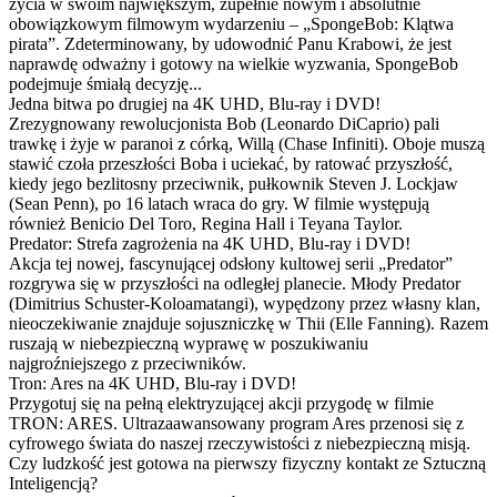
życia w swoim największym, zupełnie nowym i absolutnie
obowiązkowym filmowym wydarzeniu – „SpongeBob: Klątwa
pirata”. Zdeterminowany, by udowodnić Panu Krabowi, że jest
naprawdę odważny i gotowy na wielkie wyzwania, SpongeBob
podejmuje śmiałą decyzję...
Jedna bitwa po drugiej na 4K UHD, Blu-ray i DVD!
Zrezygnowany rewolucjonista Bob (Leonardo DiCaprio) pali
trawkę i żyje w paranoi z córką, Willą (Chase Infiniti). Oboje muszą
stawić czoła przeszłości Boba i uciekać, by ratować przyszłość,
kiedy jego bezlitosny przeciwnik, pułkownik Steven J. Lockjaw
(Sean Penn), po 16 latach wraca do gry. W filmie występują
również Benicio Del Toro, Regina Hall i Teyana Taylor.
Predator: Strefa zagrożenia na 4K UHD, Blu-ray i DVD!
Akcja tej nowej, fascynującej odsłony kultowej serii „Predator”
rozgrywa się w przyszłości na odległej planecie. Młody Predator
(Dimitrius Schuster-Koloamatangi), wypędzony przez własny klan,
nieoczekiwanie znajduje sojuszniczkę w Thii (Elle Fanning). Razem
ruszają w niebezpieczną wyprawę w poszukiwaniu
najgroźniejszego z przeciwników.
Tron: Ares na 4K UHD, Blu-ray i DVD!
Przygotuj się na pełną elektryzującej akcji przygodę w filmie
TRON: ARES. Ultrazaawansowany program Ares przenosi się z
cyfrowego świata do naszej rzeczywistości z niebezpieczną misją.
Czy ludzkość jest gotowa na pierwszy fizyczny kontakt ze Sztuczną
Inteligencją?