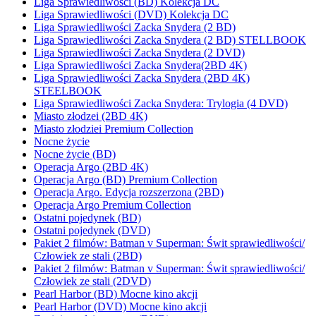
Liga Sprawiedliwości (BD) Kolekcja DC
Liga Sprawiedliwości (DVD) Kolekcja DC
Liga Sprawiedliwości Zacka Snydera (2 BD)
Liga Sprawiedliwości Zacka Snydera (2 BD) STELLBOOK
Liga Sprawiedliwości Zacka Snydera (2 DVD)
Liga Sprawiedliwości Zacka Snydera(2BD 4K)
Liga Sprawiedliwości Zacka Snydera (2BD 4K)
STEELBOOK
Liga Sprawiedliwości Zacka Snydera: Trylogia (4 DVD)
Miasto złodzei (2BD 4K)
Miasto złodziei Premium Collection
Nocne życie
Nocne życie (BD)
Operacja Argo (2BD 4K)
Operacja Argo (BD) Premium Collection
Operacja Argo. Edycja rozszerzona (2BD)
Operacja Argo Premium Collection
Ostatni pojedynek (BD)
Ostatni pojedynek (DVD)
Pakiet 2 filmów: Batman v Superman: Świt sprawiedliwości/
Człowiek ze stali (2BD)
Pakiet 2 filmów: Batman v Superman: Świt sprawiedliwości/
Człowiek ze stali (2DVD)
Pearl Harbor (BD) Mocne kino akcji
Pearl Harbor (DVD) Mocne kino akcji