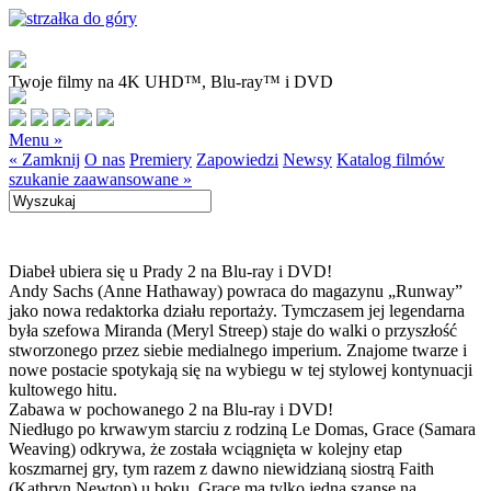
Twoje filmy na 4K UHD™, Blu-ray™ i DVD
Menu »
« Zamknij
O nas
Premiery
Zapowiedzi
Newsy
Katalog filmów
szukanie zaawansowane »
Diabeł ubiera się u Prady 2 na Blu-ray i DVD!
Andy Sachs (Anne Hathaway) powraca do magazynu „Runway”
jako nowa redaktorka działu reportaży. Tymczasem jej legendarna
była szefowa Miranda (Meryl Streep) staje do walki o przyszłość
stworzonego przez siebie medialnego imperium. Znajome twarze i
nowe postacie spotykają się na wybiegu w tej stylowej kontynuacji
kultowego hitu.
Zabawa w pochowanego 2 na Blu-ray i DVD!
Niedługo po krwawym starciu z rodziną Le Domas, Grace (Samara
Weaving) odkrywa, że została wciągnięta w kolejny etap
koszmarnej gry, tym razem z dawno niewidzianą siostrą Faith
(Kathryn Newton) u boku. Grace ma tylko jedną szansę na