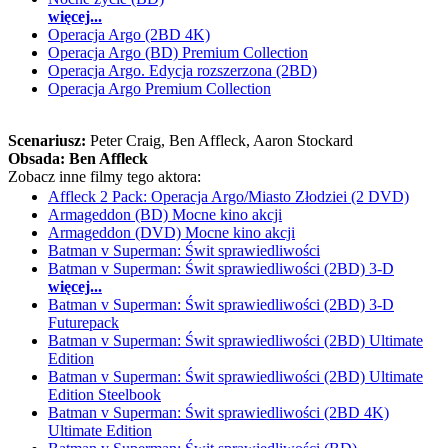
więcej...
Operacja Argo (2BD 4K)
Operacja Argo (BD) Premium Collection
Operacja Argo. Edycja rozszerzona (2BD)
Operacja Argo Premium Collection
Scenariusz:
Peter Craig
, Ben Affleck
, Aaron Stockard
Obsada:
Ben Affleck
Zobacz inne filmy tego aktora:
Affleck 2 Pack: Operacja Argo/Miasto Złodziei (2 DVD)
Armageddon (BD) Mocne kino akcji
Armageddon (DVD) Mocne kino akcji
Batman v Superman: Świt sprawiedliwości
Batman v Superman: Świt sprawiedliwości (2BD) 3-D
więcej...
Batman v Superman: Świt sprawiedliwości (2BD) 3-D
Futurepack
Batman v Superman: Świt sprawiedliwości (2BD) Ultimate
Edition
Batman v Superman: Świt sprawiedliwości (2BD) Ultimate
Edition Steelbook
Batman v Superman: Świt sprawiedliwości (2BD 4K)
Ultimate Edition