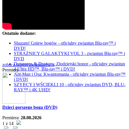
Ostatnio dodane:
Shazam! Gniew bogów - oficjalny zwiastun Blu-ray™ i
DVD!
STRAŻNICY GALAKTYKI VOL 3 - zwiastun Blu-ray™ i
DVD
Dungeons & Dragons: Złodziejski honor - oficjalny zwiastun
zobacz więcej zwiastunów »
4 Ultra HD™, Blu-ray™ i DVD!
Premiery
Ant-Man i Osa: Kwantomania - oficjalny zwiastun Blu-ray™
i DVD!
SZYBCY I WŚCIEKLI 10 - oficjalny zwiastun DVD, BLU-
RAY™ i 4K UHD!
Dzieci gorszego boga (DVD)
Premiera:
28.08.2026
1 z 14