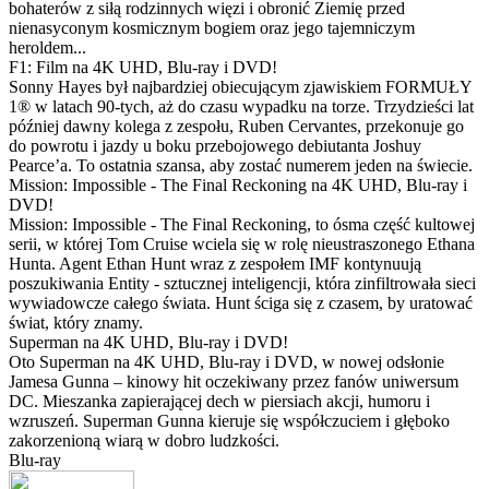
bohaterów z siłą rodzinnych więzi i obronić Ziemię przed
nienasyconym kosmicznym bogiem oraz jego tajemniczym
heroldem...
F1: Film na 4K UHD, Blu-ray i DVD!
Sonny Hayes był najbardziej obiecującym zjawiskiem FORMUŁY
1® w latach 90-tych, aż do czasu wypadku na torze. Trzydzieści lat
później dawny kolega z zespołu, Ruben Cervantes, przekonuje go
do powrotu i jazdy u boku przebojowego debiutanta Joshuy
Pearce’a. To ostatnia szansa, aby zostać numerem jeden na świecie.
Mission: Impossible - The Final Reckoning na 4K UHD, Blu-ray i
DVD!
Mission: Impossible - The Final Reckoning, to ósma część kultowej
serii, w której Tom Cruise wciela się w rolę nieustraszonego Ethana
Hunta. Agent Ethan Hunt wraz z zespołem IMF kontynuują
poszukiwania Entity - sztucznej inteligencji, która zinfiltrowała sieci
wywiadowcze całego świata. Hunt ściga się z czasem, by uratować
świat, który znamy.
Superman na 4K UHD, Blu-ray i DVD!
Oto Superman na 4K UHD, Blu-ray i DVD, w nowej odsłonie
Jamesa Gunna – kinowy hit oczekiwany przez fanów uniwersum
DC. Mieszanka zapierającej dech w piersiach akcji, humoru i
wzruszeń. Superman Gunna kieruje się współczuciem i głęboko
zakorzenioną wiarą w dobro ludzkości.
Blu-ray