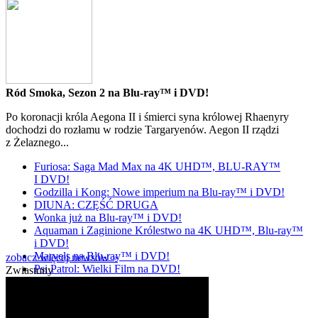
Ród Smoka, Sezon 2 na Blu-ray™ i DVD!
Po koronacji króla Aegona II i śmierci syna królowej Rhaenyry
dochodzi do rozłamu w rodzie Targaryenów. Aegon II rządzi
z Żelaznego...
Furiosa: Saga Mad Max na 4K UHD™, BLU-RAY™
I DVD!
Godzilla i Kong: Nowe imperium na Blu-ray™ i DVD!
DIUNA: CZĘŚĆ DRUGA
Wonka już na Blu-ray™ i DVD!
Aquaman i Zaginione Królestwo na 4K UHD™, Blu-ray™
i DVD!
Marvels na Blu-ray™ i DVD!
zobacz więcej newsów »
Psi Patrol: Wielki Film na DVD!
Zwiastuny