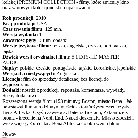
kolekcji PREMIUM COLLECTION - filmy, które zmieniły kino
oraz w nowym kolekcjonerskim opakowaniu.
Rok produkcji:
2010
Kraj produkcji:
USA
Czas trwania filmu:
125 min.
Wersja wydania:
1
Zawartość płyty 1:
film, dodatki
Wersje językowe filmu:
polska, angielska, czeska, portugalska,
tajska
Dźwięk wersji oryginalnej filmu:
5.1 DTS-HD MASTER
AUDIO
Napisy:
polskie, czeskie, portugalskie, tajskie, koreańskie, japońskie
Wersja dla niesłyszących:
Angielska
Licencja:
film do sprzedaży detalicznej bez licencji do
wypożyczania
Dodatki:
notatki z produkcji, reportaże, komentarze, wywiady,
Sceny dodatkowe
Rozszerzona wersja filmu (153 minuty); Boston, miasto Bena - Jak
powstawał film w rodzinnym mieście aktora/reżysera/scenarzysty
Bena Afflecka. Części zawierają: Katedra Bostonu, Zakonnice z
bronią - kręcenie na North End, Napad doskonały, Miasto złodziei i
wiele więcej; Komentarz Bena Afflecka do obu wersji filmu.
Newsy