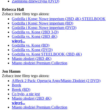
Zaginiona dziewczyna (DVD)
Rebecca Hall
Zobacz inne filmy tego aktora:
Godzilla i Kong: Nowe imperium (2BD 4K) STEELBOOK
Godzilla i Kong: Nowe imperium (BD)
Godzilla i Kong: Nowe imperium (DVD)
Godzilla vs. Kong (2BD 3-D)
Godzilla vs. Kong (2BD 4K)
więcej...
Godzilla vs. Kong (BD)
Godzilla vs. Kong (DVD)
Godzilla vs. Kong STEELBOOK (2BD 4K)
Miasto złodzei (2BD 4K)
Miasto złodziei Premium Collection
Jon Hamm
Zobacz inne filmy tego aktora:
Affleck 2 Pack: Operacja Argo/Miasto Złodziei (2 DVD)
Berek
Berek (BD)
Co było, a nie jest
Miasto złodzei (2BD 4K)
więcej...
Miasto złodziei Premium Collection