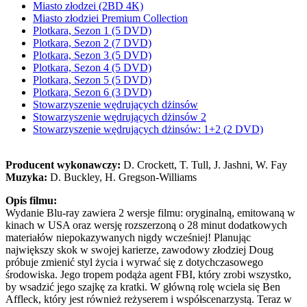
Miasto złodzei (2BD 4K)
Miasto złodziei Premium Collection
Plotkara, Sezon 1 (5 DVD)
Plotkara, Sezon 2 (7 DVD)
Plotkara, Sezon 3 (5 DVD)
Plotkara, Sezon 4 (5 DVD)
Plotkara, Sezon 5 (5 DVD)
Plotkara, Sezon 6 (3 DVD)
Stowarzyszenie wędrujących dżinsów
Stowarzyszenie wędrujących dżinsów 2
Stowarzyszenie wędrujących dżinsów: 1+2 (2 DVD)
Producent wykonawczy:
D. Crockett, T. Tull, J. Jashni, W. Fay
Muzyka:
D. Buckley, H. Gregson-Williams
Opis filmu:
Wydanie Blu-ray zawiera 2 wersje filmu: oryginalną, emitowaną w
kinach w USA oraz wersję rozszerzoną o 28 minut dodatkowych
materiałów niepokazywanych nigdy wcześniej! Planując
największy skok w swojej karierze, zawodowy złodziej Doug
próbuje zmienić styl życia i wyrwać się z dotychczasowego
środowiska. Jego tropem podąża agent FBI, który zrobi wszystko,
by wsadzić jego szajkę za kratki. W główną rolę wciela się Ben
Affleck, który jest również reżyserem i współscenarzystą. Teraz w