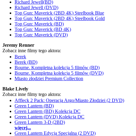
Richard Jewell(BD)
Richard Jewell (DVD)
Top Gun: Maverick (2BD 4K) Steelbook Blue
Top Gun: Maverick (2BD 4K) Steelbook Gold
Top Gun: Maverick (BD)
Top Gun: Maverick (BD 4K)
Top Gun: Maverick (DVD)
Jeremy Renner
Zobacz inne filmy tego aktora:
Berek
Berek (BD)
Bourne. Kompletna kolekcja 5 filmów (BD)
Bourne. Kompletna kolekcja 5 filmów (DVD)
Miasto złodziei Premium Collection
Blake Lively
Zobacz inne filmy tego aktora:
Affleck 2 Pack: Operacja Argo/Miasto Złodziei (2 DVD)
Green Lantern (BD)
Green Lantern (BD) Kolekcja DC
Green Lantern (DVD) Kolekcja DC
Green Lantern 3-D (2BD)
więcej...
Green Lantern Edycja Specjalna (2 DVD)