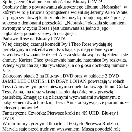
Springsteen: Ocal mnie od nicości na Blu-ray i DVD!
Osobisty film o powstawaniu akustycznego albumu „Nebraska”, w
którym w rolę Bruce’a Springsteena wcielił się Jeremy Allen White.
U progu światowej kariery młody muzyk próbuje pogodzić presję
sukcesu z demonami przeszłości. „Nebraska” okazała się punktem
zwrotnym w życiu Bossa i jest uznawana za jedno z jego
najbardziej ponadczasowych osiągnięć.
Państwo Rose na Blu-ray i DVD!
W tej cierpkiej czarnej komedii Ivy i Theo Rose wydają się
perfekcyjnym małżeństwem. Kochają się, mają udane życie
zawodowe i wspaniałe dzieci. Ale za sielankową fasadą zbierają się
chmury. Kariera Theo gwałtownie hamuje, natomiast Ivy rozkwita.
Wtedy wybucha zajadła rywalizacja, a do głosu dochodzą tłumione
żale.
Zakręcony piątek 2 na Blu-ray i DVD oraz w pakiecie 2 DVD
JAMIE LEE CURTIS i LINDSAY LOHAN powracają w rolach
Tess i Anny w tym prześmiesznym sequelu kultowego filmu. Córka
Tess, Anna, ma teraz własną nastoletnią córkę oraz przyszłą
pasierbicę. Zmagając się z licznymi wyzwaniami związanymi z
połączeniem dwóch rodzin, Tess i Anna odkrywają, że piorun może
uderzyć ponownie!
Fantastyczna Czwórka: Pierwsze kroki na 4K UHD, Blu-ray i
DVD!
W retrofuturystycznym klimacie lat 60-tych Pierwsza Rodzina
Marvela staje przed trudnym wyzwaniem. Muszą pogodzić rolę