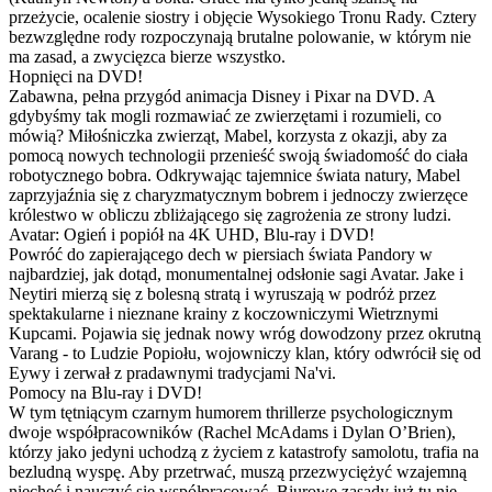
przeżycie, ocalenie siostry i objęcie Wysokiego Tronu Rady. Cztery
bezwzględne rody rozpoczynają brutalne polowanie, w którym nie
ma zasad, a zwycięzca bierze wszystko.
Hopnięci na DVD!
Zabawna, pełna przygód animacja Disney i Pixar na DVD. A
gdybyśmy tak mogli rozmawiać ze zwierzętami i rozumieli, co
mówią? Miłośniczka zwierząt, Mabel, korzysta z okazji, aby za
pomocą nowych technologii przenieść swoją świadomość do ciała
robotycznego bobra. Odkrywając tajemnice świata natury, Mabel
zaprzyjaźnia się z charyzmatycznym bobrem i jednoczy zwierzęce
królestwo w obliczu zbliżającego się zagrożenia ze strony ludzi.
Avatar: Ogień i popiół na 4K UHD, Blu-ray i DVD!
Powróć do zapierającego dech w piersiach świata Pandory w
najbardziej, jak dotąd, monumentalnej odsłonie sagi Avatar. Jake i
Neytiri mierzą się z bolesną stratą i wyruszają w podróż przez
spektakularne i nieznane krainy z koczowniczymi Wietrznymi
Kupcami. Pojawia się jednak nowy wróg dowodzony przez okrutną
Varang - to Ludzie Popiołu, wojowniczy klan, który odwrócił się od
Eywy i zerwał z pradawnymi tradycjami Na'vi.
Pomocy na Blu-ray i DVD!
W tym tętniącym czarnym humorem thrillerze psychologicznym
dwoje współpracowników (Rachel McAdams i Dylan O’Brien),
którzy jako jedyni uchodzą z życiem z katastrofy samolotu, trafia na
bezludną wyspę. Aby przetrwać, muszą przezwyciężyć wzajemną
niechęć i nauczyć się współpracować. Biurowe zasady już tu nie