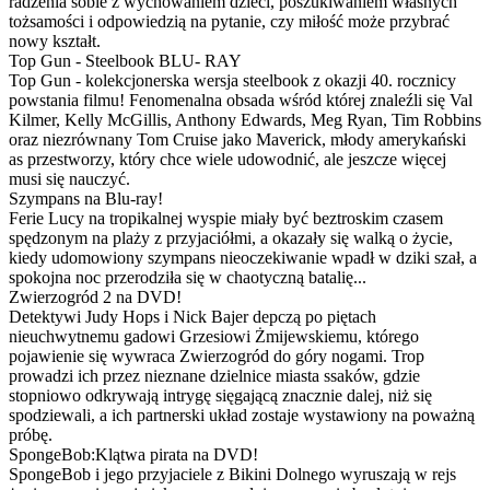
radzenia sobie z wychowaniem dzieci, poszukiwaniem własnych
tożsamości i odpowiedzią na pytanie, czy miłość może przybrać
nowy kształt.
Top Gun - Steelbook BLU- RAY
Top Gun - kolekcjonerska wersja steelbook z okazji 40. rocznicy
powstania filmu! Fenomenalna obsada wśród której znaleźli się Val
Kilmer, Kelly McGillis, Anthony Edwards, Meg Ryan, Tim Robbins
oraz niezrównany Tom Cruise jako Maverick, młody amerykański
as przestworzy, który chce wiele udowodnić, ale jeszcze więcej
musi się nauczyć.
Szympans na Blu-ray!
Ferie Lucy na tropikalnej wyspie miały być beztroskim czasem
spędzonym na plaży z przyjaciółmi, a okazały się walką o życie,
kiedy udomowiony szympans nieoczekiwanie wpadł w dziki szał, a
spokojna noc przerodziła się w chaotyczną batalię...
Zwierzogród 2 na DVD!
Detektywi Judy Hops i Nick Bajer depczą po piętach
nieuchwytnemu gadowi Grzesiowi Żmijewskiemu, którego
pojawienie się wywraca Zwierzogród do góry nogami. Trop
prowadzi ich przez nieznane dzielnice miasta ssaków, gdzie
stopniowo odkrywają intrygę sięgającą znacznie dalej, niż się
spodziewali, a ich partnerski układ zostaje wystawiony na poważną
próbę.
SpongeBob:Klątwa pirata na DVD!
SpongeBob i jego przyjaciele z Bikini Dolnego wyruszają w rejs