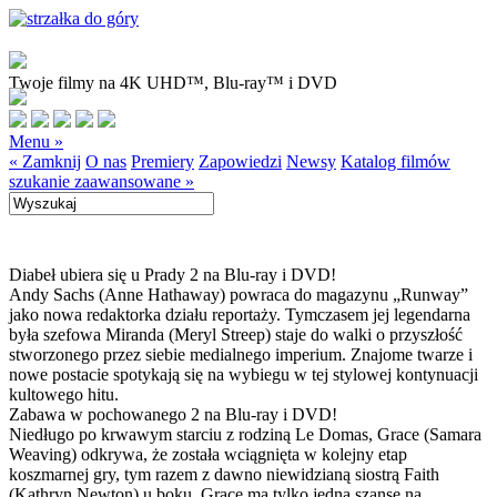
Twoje filmy na 4K UHD™, Blu-ray™ i DVD
Menu »
« Zamknij
O nas
Premiery
Zapowiedzi
Newsy
Katalog filmów
szukanie zaawansowane »
Diabeł ubiera się u Prady 2 na Blu-ray i DVD!
Andy Sachs (Anne Hathaway) powraca do magazynu „Runway”
jako nowa redaktorka działu reportaży. Tymczasem jej legendarna
była szefowa Miranda (Meryl Streep) staje do walki o przyszłość
stworzonego przez siebie medialnego imperium. Znajome twarze i
nowe postacie spotykają się na wybiegu w tej stylowej kontynuacji
kultowego hitu.
Zabawa w pochowanego 2 na Blu-ray i DVD!
Niedługo po krwawym starciu z rodziną Le Domas, Grace (Samara
Weaving) odkrywa, że została wciągnięta w kolejny etap
koszmarnej gry, tym razem z dawno niewidzianą siostrą Faith
(Kathryn Newton) u boku. Grace ma tylko jedną szansę na