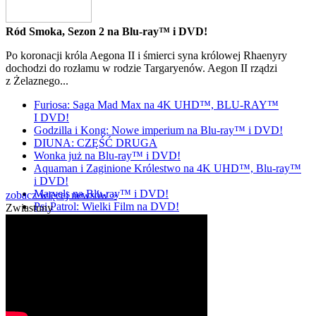
Ród Smoka, Sezon 2 na Blu-ray™ i DVD!
Po koronacji króla Aegona II i śmierci syna królowej Rhaenyry
dochodzi do rozłamu w rodzie Targaryenów. Aegon II rządzi
z Żelaznego...
Furiosa: Saga Mad Max na 4K UHD™, BLU-RAY™
I DVD!
Godzilla i Kong: Nowe imperium na Blu-ray™ i DVD!
DIUNA: CZĘŚĆ DRUGA
Wonka już na Blu-ray™ i DVD!
Aquaman i Zaginione Królestwo na 4K UHD™, Blu-ray™
i DVD!
Marvels na Blu-ray™ i DVD!
zobacz więcej newsów »
Psi Patrol: Wielki Film na DVD!
Zwiastuny