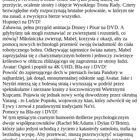
przeżycie, ocalenie siostry i objęcie Wysokiego Tronu Rady. Cztery
bezwzględne rody rozpoczynają brutalne polowanie, w którym nie
ma zasad, a zwycięzca bierze wszystko.
Hopnięci na DVD!
Zabawna, pełna przygód animacja Disney i Pixar na DVD. A
gdybyśmy tak mogli rozmawiać ze zwierzętami i rozumieli, co
mówią? Miłośniczka zwierząt, Mabel, korzysta z okazji, aby za
pomocą nowych technologii przenieść swoją świadomość do ciała
robotycznego bobra. Odkrywając tajemnice świata natury, Mabel
zaprzyjaźnia się z charyzmatycznym bobrem i jednoczy zwierzęce
królestwo w obliczu zbliżającego się zagrożenia ze strony ludzi.
Avatar: Ogień i popiół na 4K UHD, Blu-ray i DVD!
Powróć do zapierającego dech w piersiach świata Pandory w
najbardziej, jak dotąd, monumentalnej odsłonie sagi Avatar. Jake i
Neytiri mierzą się z bolesną stratą i wyruszają w podróż przez
spektakularne i nieznane krainy z koczowniczymi Wietrznymi
Kupcami. Pojawia się jednak nowy wróg dowodzony przez okrutną
Varang - to Ludzie Popiołu, wojowniczy klan, który odwrócił się od
Eywy i zerwał z pradawnymi tradycjami Na'vi.
Pomocy na Blu-ray i DVD!
W tym tętniącym czarnym humorem thrillerze psychologicznym
dwoje współpracowników (Rachel McAdams i Dylan O’Brien),
którzy jako jedyni uchodzą z życiem z katastrofy samolotu, trafia na
bezludną wyspę. Aby przetrwać, muszą przezwyciężyć wzajemną
niechęć i nauczyć się współpracować. Biurowe zasady już tu nie