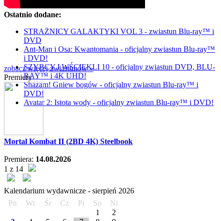
Ostatnio dodane:
STRAŻNICY GALAKTYKI VOL 3 - zwiastun Blu-ray™ i
DVD
Ant-Man i Osa: Kwantomania - oficjalny zwiastun Blu-ray™
i DVD!
SZYBCY I WŚCIEKLI 10 - oficjalny zwiastun DVD, BLU-
zobacz więcej zwiastunów »
RAY™ i 4K UHD!
Premiery
Shazam! Gniew bogów - oficjalny zwiastun Blu-ray™ i
DVD!
Avatar 2: Istota wody - oficjalny zwiastun Blu-ray™ i DVD!
Mortal Kombat II (2BD 4K) Steelbook
Premiera:
14.08.2026
1 z 14
Kalendarium wydawnicze -
sierpień
2026
Pn
Wt
Śr
Cz
Pi
So
Ni
1
2