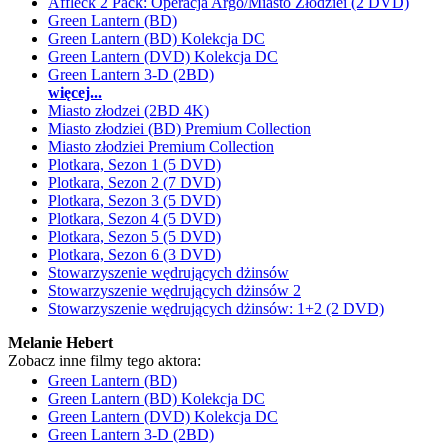
Affleck 2 Pack: Operacja Argo/Miasto Złodziei (2 DVD)
Green Lantern (BD)
Green Lantern (BD) Kolekcja DC
Green Lantern (DVD) Kolekcja DC
Green Lantern 3-D (2BD)
więcej...
Miasto złodzei (2BD 4K)
Miasto złodziei (BD) Premium Collection
Miasto złodziei Premium Collection
Plotkara, Sezon 1 (5 DVD)
Plotkara, Sezon 2 (7 DVD)
Plotkara, Sezon 3 (5 DVD)
Plotkara, Sezon 4 (5 DVD)
Plotkara, Sezon 5 (5 DVD)
Plotkara, Sezon 6 (3 DVD)
Stowarzyszenie wędrujących dżinsów
Stowarzyszenie wędrujących dżinsów 2
Stowarzyszenie wędrujących dżinsów: 1+2 (2 DVD)
Melanie Hebert
Zobacz inne filmy tego aktora:
Green Lantern (BD)
Green Lantern (BD) Kolekcja DC
Green Lantern (DVD) Kolekcja DC
Green Lantern 3-D (2BD)