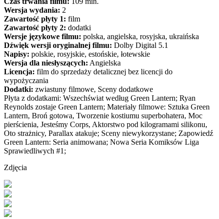
Czas trwania filmu:
109 min.
Wersja wydania:
2
Zawartość płyty 1:
film
Zawartość płyty 2:
dodatki
Wersje językowe filmu:
polska, angielska, rosyjska, ukraińska
Dźwięk wersji oryginalnej filmu:
Dolby Digital 5.1
Napisy:
polskie, rosyjskie, estońskie, łotewskie
Wersja dla niesłyszących:
Angielska
Licencja:
film do sprzedaży detalicznej bez licencji do
wypożyczania
Dodatki:
zwiastuny filmowe, Sceny dodatkowe
Płyta z dodatkami: Wszechświat według Green Lantern; Ryan
Reynolds zostaje Green Lantern; Materiały filmowe: Sztuka Green
Lantern, Broń gotowa, Tworzenie kostiumu superbohatera, Moc
pierścienia, Jesteśmy Corps, Aktorstwo pod kilogramami silikonu,
Oto strażnicy, Parallax atakuje; Sceny niewykorzystane; Zapowiedź
Green Lantern: Seria animowana; Nowa Seria Komiksów Liga
Sprawiedliwych #1;
Zdjęcia