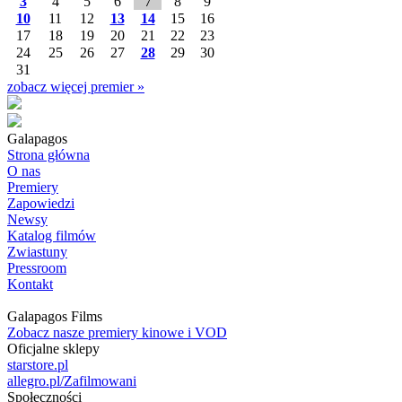
3
4
5
6
7
8
9
10
11
12
13
14
15
16
17
18
19
20
21
22
23
24
25
26
27
28
29
30
31
zobacz więcej premier »
Galapagos
Strona główna
O nas
Premiery
Zapowiedzi
Newsy
Katalog filmów
Zwiastuny
Pressroom
Kontakt
Galapagos Films
Zobacz nasze premiery kinowe i VOD
Oficjalne sklepy
starstore.pl
allegro.pl/Zafilmowani
Społeczności