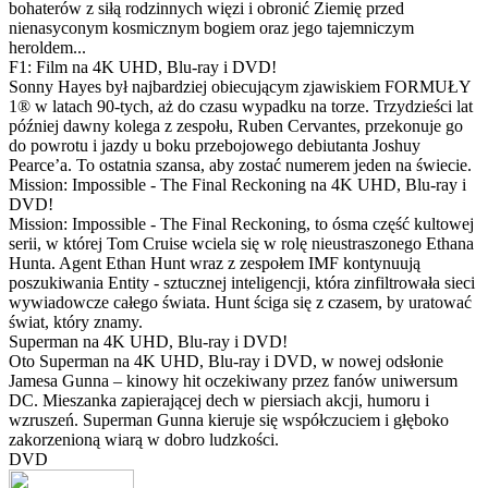
bohaterów z siłą rodzinnych więzi i obronić Ziemię przed
nienasyconym kosmicznym bogiem oraz jego tajemniczym
heroldem...
F1: Film na 4K UHD, Blu-ray i DVD!
Sonny Hayes był najbardziej obiecującym zjawiskiem FORMUŁY
1® w latach 90-tych, aż do czasu wypadku na torze. Trzydzieści lat
później dawny kolega z zespołu, Ruben Cervantes, przekonuje go
do powrotu i jazdy u boku przebojowego debiutanta Joshuy
Pearce’a. To ostatnia szansa, aby zostać numerem jeden na świecie.
Mission: Impossible - The Final Reckoning na 4K UHD, Blu-ray i
DVD!
Mission: Impossible - The Final Reckoning, to ósma część kultowej
serii, w której Tom Cruise wciela się w rolę nieustraszonego Ethana
Hunta. Agent Ethan Hunt wraz z zespołem IMF kontynuują
poszukiwania Entity - sztucznej inteligencji, która zinfiltrowała sieci
wywiadowcze całego świata. Hunt ściga się z czasem, by uratować
świat, który znamy.
Superman na 4K UHD, Blu-ray i DVD!
Oto Superman na 4K UHD, Blu-ray i DVD, w nowej odsłonie
Jamesa Gunna – kinowy hit oczekiwany przez fanów uniwersum
DC. Mieszanka zapierającej dech w piersiach akcji, humoru i
wzruszeń. Superman Gunna kieruje się współczuciem i głęboko
zakorzenioną wiarą w dobro ludzkości.
DVD