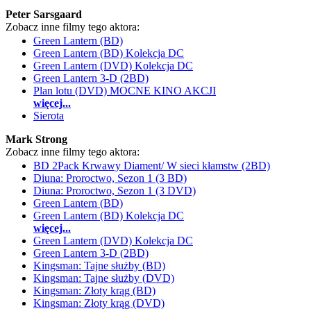
Peter Sarsgaard
Zobacz inne filmy tego aktora:
Green Lantern (BD)
Green Lantern (BD) Kolekcja DC
Green Lantern (DVD) Kolekcja DC
Green Lantern 3-D (2BD)
Plan lotu (DVD) MOCNE KINO AKCJI
więcej...
Sierota
Mark Strong
Zobacz inne filmy tego aktora:
BD 2Pack Krwawy Diament/ W sieci kłamstw (2BD)
Diuna: Proroctwo, Sezon 1 (3 BD)
Diuna: Proroctwo, Sezon 1 (3 DVD)
Green Lantern (BD)
Green Lantern (BD) Kolekcja DC
więcej...
Green Lantern (DVD) Kolekcja DC
Green Lantern 3-D (2BD)
Kingsman: Tajne służby (BD)
Kingsman: Tajne służby (DVD)
Kingsman: Złoty krąg (BD)
Kingsman: Złoty krąg (DVD)