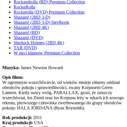
Rockandrolla (BD) Premium Collection
RocknRolla
Rocknrolla (DVD) Premium Collection
Shazam! (2BD 3-D)
Shazam! (2BD 3-D) Steelbook
Shazam! (2BD 4K)
Shazam! (BD)
Shazam! (DVD)
Sherlock Holmes (2BD 4K)
TAR (DVD)
W sieci kłamstw Premium Collection
Muzyka:
James Newton Howard
Opis filmu:
W ogromnym wszechświecie, od wieków istnieje elitarny oddział
obrońców pokoju i sprawiedliwości, zwany Korpusem Green
Lantern. Kiedy nowy wróg, PARALLAX, grozi, że zniszczy
wszechświat, los Ziemi oraz los Korpusu leży w rękach ich nowego
rekruta, pierwszego człowieka zwerbowanego do grupy obrońców
pokoju: HALA JORDANA (Ryan Reynolds).
Rok produkcji:
2011
Kraj produkcji:
USA