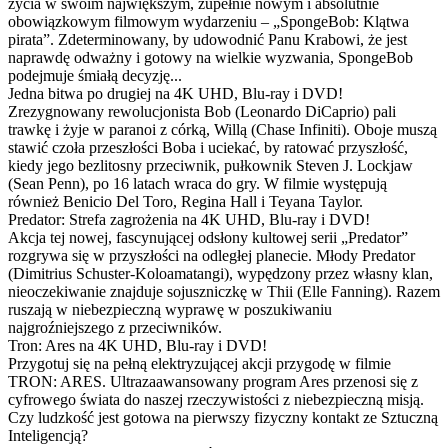
życia w swoim największym, zupełnie nowym i absolutnie
obowiązkowym filmowym wydarzeniu – „SpongeBob: Klątwa
pirata”. Zdeterminowany, by udowodnić Panu Krabowi, że jest
naprawdę odważny i gotowy na wielkie wyzwania, SpongeBob
podejmuje śmiałą decyzję...
Jedna bitwa po drugiej na 4K UHD, Blu-ray i DVD!
Zrezygnowany rewolucjonista Bob (Leonardo DiCaprio) pali
trawkę i żyje w paranoi z córką, Willą (Chase Infiniti). Oboje muszą
stawić czoła przeszłości Boba i uciekać, by ratować przyszłość,
kiedy jego bezlitosny przeciwnik, pułkownik Steven J. Lockjaw
(Sean Penn), po 16 latach wraca do gry. W filmie występują
również Benicio Del Toro, Regina Hall i Teyana Taylor.
Predator: Strefa zagrożenia na 4K UHD, Blu-ray i DVD!
Akcja tej nowej, fascynującej odsłony kultowej serii „Predator”
rozgrywa się w przyszłości na odległej planecie. Młody Predator
(Dimitrius Schuster-Koloamatangi), wypędzony przez własny klan,
nieoczekiwanie znajduje sojuszniczkę w Thii (Elle Fanning). Razem
ruszają w niebezpieczną wyprawę w poszukiwaniu
najgroźniejszego z przeciwników.
Tron: Ares na 4K UHD, Blu-ray i DVD!
Przygotuj się na pełną elektryzującej akcji przygodę w filmie
TRON: ARES. Ultrazaawansowany program Ares przenosi się z
cyfrowego świata do naszej rzeczywistości z niebezpieczną misją.
Czy ludzkość jest gotowa na pierwszy fizyczny kontakt ze Sztuczną
Inteligencją?