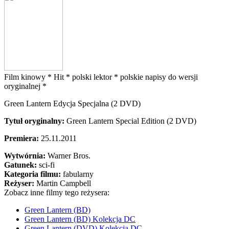
Film kinowy *
Hit *
polski lektor *
polskie napisy do wersji
oryginalnej *
Green Lantern Edycja Specjalna (2 DVD)
Tytuł oryginalny:
Green Lantern Special Edition (2 DVD)
Premiera:
25.11.2011
Wytwórnia:
Warner Bros.
Gatunek:
sci-fi
Kategoria filmu:
fabularny
Reżyser:
Martin Campbell
Zobacz inne filmy tego reżysera:
Green Lantern (BD)
Green Lantern (BD) Kolekcja DC
Green Lantern (DVD) Kolekcja DC