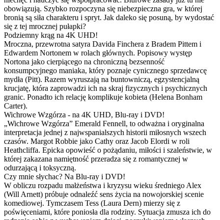
obowiązują. Szybko rozpoczyna się niebezpieczna gra, w której
bronią są siła charakteru i spryt. Jak daleko się posuną, by wydostać
się z tej mrocznej pułapki?
Podziemny krąg na 4K UHD!
Mroczna, przewrotna satyra Davida Finchera z Bradem Pittem i
Edwardem Nortonem w rolach głównych. Popisowy występ
Nortona jako cierpiącego na chroniczną bezsenność
konsumpcyjnego maniaka, który poznaje cynicznego sprzedawcę
mydła (Pitt). Razem wyruszają na buntowniczą, egzystencjalną
krucjatę, która zaprowadzi ich na skraj fizycznych i psychicznych
granic. Ponadto ich relację komplikuje kobieta (Helena Bonham
Carter).
Wichrowe Wzgórza - na 4K UHD, Blu-ray i DVD!
„Wichrowe Wzgórza” Emerald Fennell, to odważna i oryginalna
interpretacja jednej z najwspanialszych historii miłosnych wszech
czasów. Margot Robbie jako Cathy oraz Jacob Elordi w roli
Heathcliffa. Epicka opowieść o pożądaniu, miłości i szaleństwie, w
której zakazana namiętność przeradza się z romantycznej w
odurzającą i toksyczną.
Czy mnie słychac? Na Blu-ray i DVD!
W obliczu rozpadu małżeństwa i kryzysu wieku średniego Alex
(Will Arnett) próbuje odnaleźć sens życia na nowojorskiej scenie
komediowej. Tymczasem Tess (Laura Dern) mierzy się z
poświęceniami, które poniosła dla rodziny. Sytuacja zmusza ich do