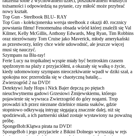
radzenia sobie z wychowaniem dzieci, poszukiwaniem własnych
tożsamości i odpowiedzią na pytanie, czy miłość może przybrać
nowy kształt.
Top Gun - Steelbook BLU- RAY
Top Gun - kolekcjonerska wersja steelbook z okazji 40. rocznicy
powstania filmu! Fenomenalna obsada wśród której znaleźli się Val
Kilmer, Kelly McGillis, Anthony Edwards, Meg Ryan, Tim Robbins
oraz niezrównany Tom Cruise jako Maverick, młody amerykański
as przestworzy, który chce wiele udowodnić, ale jeszcze więcej
musi się nauczyć.
Szympans na Blu-ray!
Ferie Lucy na tropikalnej wyspie miały być beztroskim czasem
spędzonym na plaży z przyjaciółmi, a okazały się walką o życie,
kiedy udomowiony szympans nieoczekiwanie wpadł w dziki szał, a
spokojna noc przerodziła się w chaotyczną batalię...
Zwierzogród 2 na DVD!
Detektywi Judy Hops i Nick Bajer depczą po piętach
nieuchwytnemu gadowi Grzesiowi Żmijewskiemu, którego
pojawienie się wywraca Zwierzogród do góry nogami. Trop
prowadzi ich przez nieznane dzielnice miasta ssaków, gdzie
stopniowo odkrywają intrygę sięgającą znacznie dalej, niż się
spodziewali, a ich partnerski układ zostaje wystawiony na poważną
próbę.
SpongeBob:Klątwa pirata na DVD!
SpongeBob i jego przyjaciele z Bikini Dolnego wyruszają w rejs