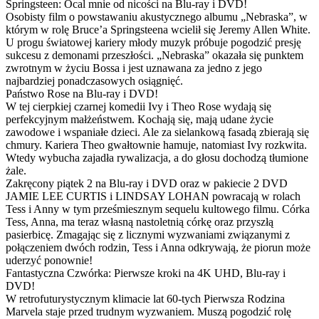
Springsteen: Ocal mnie od nicości na Blu-ray i DVD!
Osobisty film o powstawaniu akustycznego albumu „Nebraska”, w
którym w rolę Bruce’a Springsteena wcielił się Jeremy Allen White.
U progu światowej kariery młody muzyk próbuje pogodzić presję
sukcesu z demonami przeszłości. „Nebraska” okazała się punktem
zwrotnym w życiu Bossa i jest uznawana za jedno z jego
najbardziej ponadczasowych osiągnięć.
Państwo Rose na Blu-ray i DVD!
W tej cierpkiej czarnej komedii Ivy i Theo Rose wydają się
perfekcyjnym małżeństwem. Kochają się, mają udane życie
zawodowe i wspaniałe dzieci. Ale za sielankową fasadą zbierają się
chmury. Kariera Theo gwałtownie hamuje, natomiast Ivy rozkwita.
Wtedy wybucha zajadła rywalizacja, a do głosu dochodzą tłumione
żale.
Zakręcony piątek 2 na Blu-ray i DVD oraz w pakiecie 2 DVD
JAMIE LEE CURTIS i LINDSAY LOHAN powracają w rolach
Tess i Anny w tym prześmiesznym sequelu kultowego filmu. Córka
Tess, Anna, ma teraz własną nastoletnią córkę oraz przyszłą
pasierbicę. Zmagając się z licznymi wyzwaniami związanymi z
połączeniem dwóch rodzin, Tess i Anna odkrywają, że piorun może
uderzyć ponownie!
Fantastyczna Czwórka: Pierwsze kroki na 4K UHD, Blu-ray i
DVD!
W retrofuturystycznym klimacie lat 60-tych Pierwsza Rodzina
Marvela staje przed trudnym wyzwaniem. Muszą pogodzić rolę