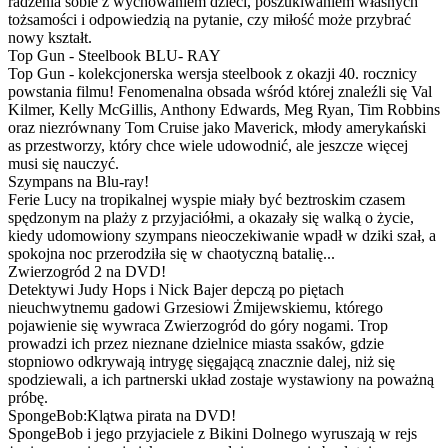
radzenia sobie z wychowaniem dzieci, poszukiwaniem własnych
tożsamości i odpowiedzią na pytanie, czy miłość może przybrać
nowy kształt.
Top Gun - Steelbook BLU- RAY
Top Gun - kolekcjonerska wersja steelbook z okazji 40. rocznicy
powstania filmu! Fenomenalna obsada wśród której znaleźli się Val
Kilmer, Kelly McGillis, Anthony Edwards, Meg Ryan, Tim Robbins
oraz niezrównany Tom Cruise jako Maverick, młody amerykański
as przestworzy, który chce wiele udowodnić, ale jeszcze więcej
musi się nauczyć.
Szympans na Blu-ray!
Ferie Lucy na tropikalnej wyspie miały być beztroskim czasem
spędzonym na plaży z przyjaciółmi, a okazały się walką o życie,
kiedy udomowiony szympans nieoczekiwanie wpadł w dziki szał, a
spokojna noc przerodziła się w chaotyczną batalię...
Zwierzogród 2 na DVD!
Detektywi Judy Hops i Nick Bajer depczą po piętach
nieuchwytnemu gadowi Grzesiowi Żmijewskiemu, którego
pojawienie się wywraca Zwierzogród do góry nogami. Trop
prowadzi ich przez nieznane dzielnice miasta ssaków, gdzie
stopniowo odkrywają intrygę sięgającą znacznie dalej, niż się
spodziewali, a ich partnerski układ zostaje wystawiony na poważną
próbę.
SpongeBob:Klątwa pirata na DVD!
SpongeBob i jego przyjaciele z Bikini Dolnego wyruszają w rejs