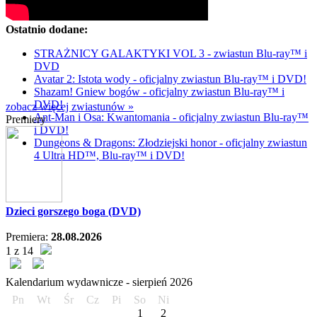
Ostatnio dodane:
STRAŻNICY GALAKTYKI VOL 3 - zwiastun Blu-ray™ i
DVD
Avatar 2: Istota wody - oficjalny zwiastun Blu-ray™ i DVD!
Shazam! Gniew bogów - oficjalny zwiastun Blu-ray™ i
DVD!
zobacz więcej zwiastunów »
Ant-Man i Osa: Kwantomania - oficjalny zwiastun Blu-ray™
Premiery
i DVD!
Dungeons & Dragons: Złodziejski honor - oficjalny zwiastun
4 Ultra HD™, Blu-ray™ i DVD!
Dzieci gorszego boga (DVD)
Premiera:
28.08.2026
1 z 14
Kalendarium wydawnicze -
sierpień
2026
Pn
Wt
Śr
Cz
Pi
So
Ni
1
2