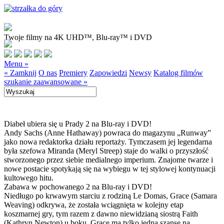
Twoje filmy na 4K UHD™, Blu-ray™ i DVD
Menu »
« Zamknij
O nas
Premiery
Zapowiedzi
Newsy
Katalog filmów
szukanie zaawansowane »
Diabeł ubiera się u Prady 2 na Blu-ray i DVD!
Andy Sachs (Anne Hathaway) powraca do magazynu „Runway”
jako nowa redaktorka działu reportaży. Tymczasem jej legendarna
była szefowa Miranda (Meryl Streep) staje do walki o przyszłość
stworzonego przez siebie medialnego imperium. Znajome twarze i
nowe postacie spotykają się na wybiegu w tej stylowej kontynuacji
kultowego hitu.
Zabawa w pochowanego 2 na Blu-ray i DVD!
Niedługo po krwawym starciu z rodziną Le Domas, Grace (Samara
Weaving) odkrywa, że została wciągnięta w kolejny etap
koszmarnej gry, tym razem z dawno niewidzianą siostrą Faith
(Kathryn Newton) u boku. Grace ma tylko jedną szansę na