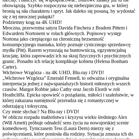
obowiązują. Szybko rozpoczyna się niebezpieczna gra, w której
bronią są siła charakteru i spryt. Jak daleko się posuną, by wydostać
się z tej mrocznej pułapki?
Podziemny krąg na 4K UHD!
Mroczna, przewrotna satyra Davida Finchera z Bradem Pittem i
Edwardem Nortonem w rolach głównych. Popisowy występ
Nortona jako cierpiącego na chroniczną bezsenność
konsumpcyjnego maniaka, który poznaje cynicznego sprzedawcę
mydła (Pitt). Razem wyruszają na buntowniczą, egzystencjalną
krucjatę, która zaprowadzi ich na skraj fizycznych i psychicznych
granic. Ponadto ich relację komplikuje kobieta (Helena Bonham
Carter).
Wichrowe Wzgórza - na 4K UHD, Blu-ray i DVD!
„Wichrowe Wzgórza” Emerald Fennell, to odważna i oryginalna
interpretacja jednej z najwspanialszych historii miłosnych wszech
czasów. Margot Robbie jako Cathy oraz Jacob Elordi w roli
Heathcliffa. Epicka opowieść o pożądaniu, miłości i szaleństwie, w
której zakazana namiętność przeradza się z romantycznej w
odurzającą i toksyczną.
Czy mnie słychac? Na Blu-ray i DVD!
W obliczu rozpadu małżeństwa i kryzysu wieku średniego Alex
(Will Arnett) próbuje odnaleźć sens życia na nowojorskiej scenie
komediowej. Tymczasem Tess (Laura Dern) mierzy się z
poświęceniami, które poniosła dla rodziny. Sytuacja zmusza ich do