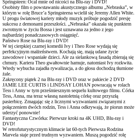
Springsteen: Ocal mnie od nicości na Blu-ray i DVD!
Osobisty film o powstawaniu akustycznego albumu „Nebraska”, w
którym w rolę Bruce’a Springsteena wcielił się Jeremy Allen White.
U progu światowej kariery młody muzyk próbuje pogodzić presję
sukcesu z demonami przeszłości. „Nebraska” okazała się punktem
zwrotnym w życiu Bossa i jest uznawana za jedno z jego
najbardziej ponadczasowych osiągnięć.
Państwo Rose na Blu-ray i DVD!
W tej cierpkiej czarnej komedii Ivy i Theo Rose wydają się
perfekcyjnym małżeństwem. Kochają się, mają udane życie
zawodowe i wspaniałe dzieci. Ale za sielankową fasadą zbierają się
chmury. Kariera Theo gwałtownie hamuje, natomiast Ivy rozkwita.
Wtedy wybucha zajadła rywalizacja, a do głosu dochodzą tłumione
żale.
Zakręcony piątek 2 na Blu-ray i DVD oraz w pakiecie 2 DVD
JAMIE LEE CURTIS i LINDSAY LOHAN powracają w rolach
Tess i Anny w tym prześmiesznym sequelu kultowego filmu. Córka
Tess, Anna, ma teraz własną nastoletnią córkę oraz przyszłą
pasierbicę. Zmagając się z licznymi wyzwaniami związanymi z
połączeniem dwóch rodzin, Tess i Anna odkrywają, że piorun może
uderzyć ponownie!
Fantastyczna Czwórka: Pierwsze kroki na 4K UHD, Blu-ray i
DVD!
W retrofuturystycznym klimacie lat 60-tych Pierwsza Rodzina
Marvela staje przed trudnym wyzwaniem. Muszą pogodzić rolę