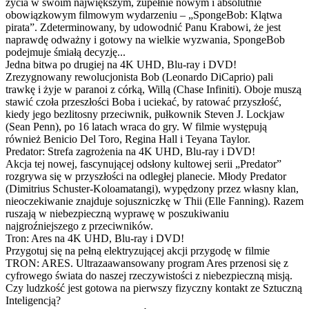
życia w swoim największym, zupełnie nowym i absolutnie
obowiązkowym filmowym wydarzeniu – „SpongeBob: Klątwa
pirata”. Zdeterminowany, by udowodnić Panu Krabowi, że jest
naprawdę odważny i gotowy na wielkie wyzwania, SpongeBob
podejmuje śmiałą decyzję...
Jedna bitwa po drugiej na 4K UHD, Blu-ray i DVD!
Zrezygnowany rewolucjonista Bob (Leonardo DiCaprio) pali
trawkę i żyje w paranoi z córką, Willą (Chase Infiniti). Oboje muszą
stawić czoła przeszłości Boba i uciekać, by ratować przyszłość,
kiedy jego bezlitosny przeciwnik, pułkownik Steven J. Lockjaw
(Sean Penn), po 16 latach wraca do gry. W filmie występują
również Benicio Del Toro, Regina Hall i Teyana Taylor.
Predator: Strefa zagrożenia na 4K UHD, Blu-ray i DVD!
Akcja tej nowej, fascynującej odsłony kultowej serii „Predator”
rozgrywa się w przyszłości na odległej planecie. Młody Predator
(Dimitrius Schuster-Koloamatangi), wypędzony przez własny klan,
nieoczekiwanie znajduje sojuszniczkę w Thii (Elle Fanning). Razem
ruszają w niebezpieczną wyprawę w poszukiwaniu
najgroźniejszego z przeciwników.
Tron: Ares na 4K UHD, Blu-ray i DVD!
Przygotuj się na pełną elektryzującej akcji przygodę w filmie
TRON: ARES. Ultrazaawansowany program Ares przenosi się z
cyfrowego świata do naszej rzeczywistości z niebezpieczną misją.
Czy ludzkość jest gotowa na pierwszy fizyczny kontakt ze Sztuczną
Inteligencją?