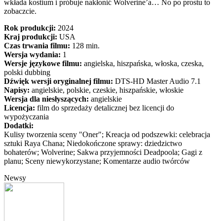
wkłada kostium i próbuje nakłonić Wolverine’a… No po prostu to
zobaczcie.
Rok produkcji:
2024
Kraj produkcji:
USA
Czas trwania filmu:
128 min.
Wersja wydania:
1
Wersje językowe filmu:
angielska, hiszpańska, włoska, czeska,
polski dubbing
Dźwięk wersji oryginalnej filmu:
DTS-HD Master Audio 7.1
Napisy:
angielskie, polskie, czeskie, hiszpańskie, włoskie
Wersja dla niesłyszących:
angielskie
Licencja:
film do sprzedaży detalicznej bez licencji do
wypożyczania
Dodatki:
Kulisy tworzenia sceny "Oner"; Kreacja od podszewki: celebracja
sztuki Raya Chana; Niedokończone sprawy: dziedzictwo
bohaterów; Wolverine; Sakwa przyjemności Deadpoola; Gagi z
planu; Sceny niewykorzystane; Komentarze audio twórców
Newsy