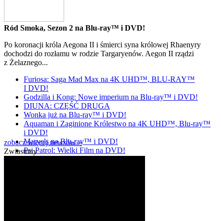
Ród Smoka, Sezon 2 na Blu-ray™ i DVD!
Po koronacji króla Aegona II i śmierci syna królowej Rhaenyry
dochodzi do rozłamu w rodzie Targaryenów. Aegon II rządzi
z Żelaznego...
Furiosa: Saga Mad Max na 4K UHD™, BLU-RAY™
I DVD!
Godzilla i Kong: Nowe imperium na Blu-ray™ i DVD!
DIUNA: CZĘŚĆ DRUGA
Wonka już na Blu-ray™ i DVD!
Aquaman i Zaginione Królestwo na 4K UHD™, Blu-ray™
i DVD!
Marvels na Blu-ray™ i DVD!
zobacz więcej newsów »
Psi Patrol: Wielki Film na DVD!
Zwiastuny