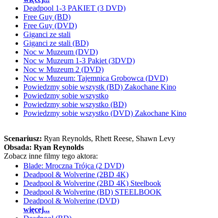
Deadpool 1-3 PAKIET (3 DVD)
Free Guy (BD)
Free Guy (DVD)
Giganci ze stali
Giganci ze stali (BD)
Noc w Muzeum (DVD)
Noc w Muzeum 1-3 Pakiet (3DVD)
Noc w Muzeum 2 (DVD)
Noc w Muzeum: Tajemnica Grobowca (DVD)
Powiedzmy sobie wszystk (BD) Zakochane Kino
Powiedzmy sobie wszystko
Powiedzmy sobie wszystko (BD)
Powiedzmy sobie wszystko (DVD) Zakochane Kino
Scenariusz:
Ryan Reynolds
, Rhett Reese
, Shawn Levy
Obsada:
Ryan Reynolds
Zobacz inne filmy tego aktora:
Blade: Mroczna Trójca (2 DVD)
Deadpool & Wolverine (2BD 4K)
Deadpool & Wolverine (2BD 4K) Steelbook
Deadpool & Wolverine (BD) STEELBOOK
Deadpool & Wolverine (DVD)
więcej...