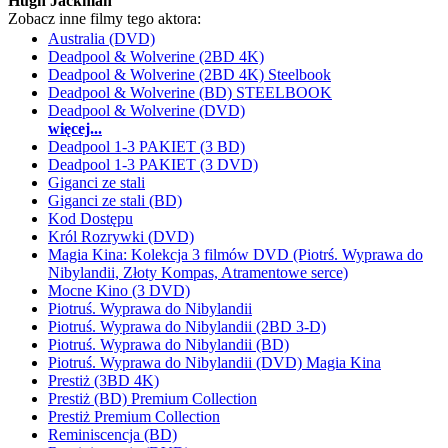
Hugh Jackman
Zobacz inne filmy tego aktora:
Australia (DVD)
Deadpool & Wolverine (2BD 4K)
Deadpool & Wolverine (2BD 4K) Steelbook
Deadpool & Wolverine (BD) STEELBOOK
Deadpool & Wolverine (DVD)
więcej...
Deadpool 1-3 PAKIET (3 BD)
Deadpool 1-3 PAKIET (3 DVD)
Giganci ze stali
Giganci ze stali (BD)
Kod Dostępu
Król Rozrywki (DVD)
Magia Kina: Kolekcja 3 filmów DVD (Piotrś. Wyprawa do
Nibylandii, Złoty Kompas, Atramentowe serce)
Mocne Kino (3 DVD)
Piotruś. Wyprawa do Nibylandii
Piotruś. Wyprawa do Nibylandii (2BD 3-D)
Piotruś. Wyprawa do Nibylandii (BD)
Piotruś. Wyprawa do Nibylandii (DVD) Magia Kina
Prestiż (3BD 4K)
Prestiż (BD) Premium Collection
Prestiż Premium Collection
Reminiscencja (BD)