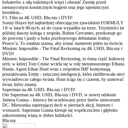
bohaterów z siłą rodzinnych więzi i obronić Ziemię przed
nienasyconym kosmicznym bogiem oraz jego tajemniczym
heroldem...
F1: Film na 4K UHD, Blu-ray i DVD!
Sonny Hayes był najbardziej obiecującym zjawiskiem FORMUŁY
1® w latach 90-tych, aż do czasu wypadku na torze. Trzydzieści lat
później dawny kolega z zespołu, Ruben Cervantes, przekonuje go
do powrotu i jazdy u boku przebojowego debiutanta Joshuy
Pearce’a. To ostatnia szansa, aby zostać numerem jeden na świecie.
Mission: Impossible - The Final Reckoning na 4K UHD, Blu-ray i
DVD!
Mission: Impossible - The Final Reckoning, to ósma część kultowej
serii, w której Tom Cruise wciela się w rolę nieustraszonego Ethana
Hunta. Agent Ethan Hunt wraz z zespołem IMF kontynuują
poszukiwania Entity - sztucznej inteligencji, która zinfiltrowała sieci
wywiadowcze całego świata. Hunt ściga się z czasem, by uratować
świat, który znamy.
Superman na 4K UHD, Blu-ray i DVD!
Oto Superman na 4K UHD, Blu-ray i DVD, w nowej odsłonie
Jamesa Gunna – kinowy hit oczekiwany przez fanów uniwersum
DC. Mieszanka zapierającej dech w piersiach akcji, humoru i
wzruszeń. Superman Gunna kieruje się współczuciem i głęboko
zakorzenioną wiarą w dobro ludzkości.
Blu-ray