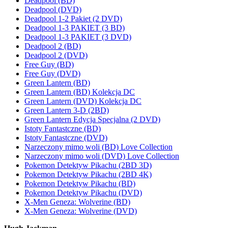
Deadpool (BD)
Deadpool (DVD)
Deadpool 1-2 Pakiet (2 DVD)
Deadpool 1-3 PAKIET (3 BD)
Deadpool 1-3 PAKIET (3 DVD)
Deadpool 2 (BD)
Deadpool 2 (DVD)
Free Guy (BD)
Free Guy (DVD)
Green Lantern (BD)
Green Lantern (BD) Kolekcja DC
Green Lantern (DVD) Kolekcja DC
Green Lantern 3-D (2BD)
Green Lantern Edycja Specjalna (2 DVD)
Istoty Fantastczne (BD)
Istoty Fantastczne (DVD)
Narzeczony mimo woli (BD) Love Collection
Narzeczony mimo woli (DVD) Love Collection
Pokemon Detektyw Pikachu (2BD 3D)
Pokemon Detektyw Pikachu (2BD 4K)
Pokemon Detektyw Pikachu (BD)
Pokemon Detektyw Pikachu (DVD)
X-Men Geneza: Wolverine (BD)
X-Men Geneza: Wolverine (DVD)