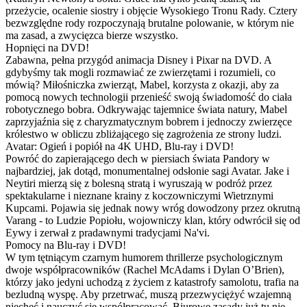
przeżycie, ocalenie siostry i objęcie Wysokiego Tronu Rady. Cztery
bezwzględne rody rozpoczynają brutalne polowanie, w którym nie
ma zasad, a zwycięzca bierze wszystko.
Hopnięci na DVD!
Zabawna, pełna przygód animacja Disney i Pixar na DVD. A
gdybyśmy tak mogli rozmawiać ze zwierzętami i rozumieli, co
mówią? Miłośniczka zwierząt, Mabel, korzysta z okazji, aby za
pomocą nowych technologii przenieść swoją świadomość do ciała
robotycznego bobra. Odkrywając tajemnice świata natury, Mabel
zaprzyjaźnia się z charyzmatycznym bobrem i jednoczy zwierzęce
królestwo w obliczu zbliżającego się zagrożenia ze strony ludzi.
Avatar: Ogień i popiół na 4K UHD, Blu-ray i DVD!
Powróć do zapierającego dech w piersiach świata Pandory w
najbardziej, jak dotąd, monumentalnej odsłonie sagi Avatar. Jake i
Neytiri mierzą się z bolesną stratą i wyruszają w podróż przez
spektakularne i nieznane krainy z koczowniczymi Wietrznymi
Kupcami. Pojawia się jednak nowy wróg dowodzony przez okrutną
Varang - to Ludzie Popiołu, wojowniczy klan, który odwrócił się od
Eywy i zerwał z pradawnymi tradycjami Na'vi.
Pomocy na Blu-ray i DVD!
W tym tętniącym czarnym humorem thrillerze psychologicznym
dwoje współpracowników (Rachel McAdams i Dylan O’Brien),
którzy jako jedyni uchodzą z życiem z katastrofy samolotu, trafia na
bezludną wyspę. Aby przetrwać, muszą przezwyciężyć wzajemną
niechęć i nauczyć się współpracować. Biurowe zasady już tu nie