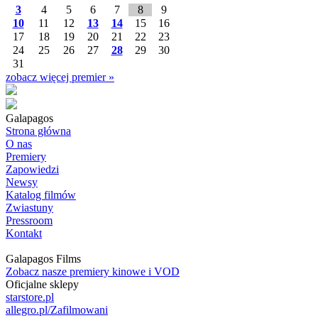
3
4
5
6
7
8
9
10
11
12
13
14
15
16
17
18
19
20
21
22
23
24
25
26
27
28
29
30
31
zobacz więcej premier »
Galapagos
Strona główna
O nas
Premiery
Zapowiedzi
Newsy
Katalog filmów
Zwiastuny
Pressroom
Kontakt
Galapagos Films
Zobacz nasze premiery kinowe i VOD
Oficjalne sklepy
starstore.pl
allegro.pl/Zafilmowani