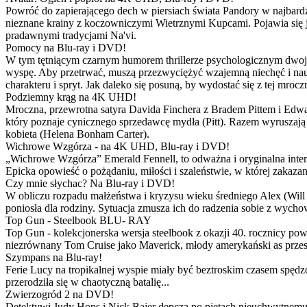
Powróć do zapierającego dech w piersiach świata Pandory w najbardzie
nieznane krainy z koczowniczymi Wietrznymi Kupcami. Pojawia się 
pradawnymi tradycjami Na'vi.
Pomocy na Blu-ray i DVD!
W tym tętniącym czarnym humorem thrillerze psychologicznym dwoje
wyspę. Aby przetrwać, muszą przezwyciężyć wzajemną niechęć i naucz
charakteru i spryt. Jak daleko się posuną, by wydostać się z tej mrocz
Podziemny krąg na 4K UHD!
Mroczna, przewrotna satyra Davida Finchera z Bradem Pittem i Ed
który poznaje cynicznego sprzedawcę mydła (Pitt). Razem wyruszają n
kobieta (Helena Bonham Carter).
Wichrowe Wzgórza - na 4K UHD, Blu-ray i DVD!
„Wichrowe Wzgórza” Emerald Fennell, to odważna i oryginalna interpr
Epicka opowieść o pożądaniu, miłości i szaleństwie, w której zakaza
Czy mnie słychac? Na Blu-ray i DVD!
W obliczu rozpadu małżeństwa i kryzysu wieku średniego Alex (Will 
poniosła dla rodziny. Sytuacja zmusza ich do radzenia sobie z wych
Top Gun - Steelbook BLU- RAY
Top Gun - kolekcjonerska wersja steelbook z okazji 40. rocznicy po
niezrównany Tom Cruise jako Maverick, młody amerykański as przestw
Szympans na Blu-ray!
Ferie Lucy na tropikalnej wyspie miały być beztroskim czasem spędz
przerodziła się w chaotyczną batalię...
Zwierzogród 2 na DVD!
Detektywi Judy Hops i Nick Bajer depczą po piętach nieuchwytnemu