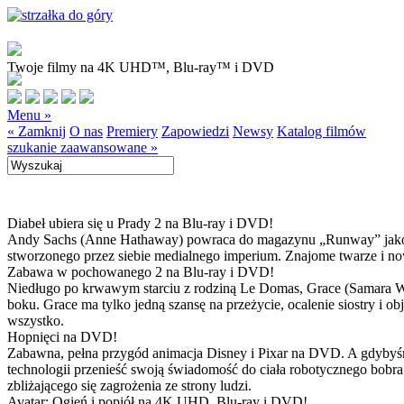
Twoje filmy na 4K UHD™, Blu-ray™ i DVD
Menu »
« Zamknij
O nas
Premiery
Zapowiedzi
Newsy
Katalog filmów
szukanie zaawansowane »
Diabeł ubiera się u Prady 2 na Blu-ray i DVD!
Andy Sachs (Anne Hathaway) powraca do magazynu „Runway” jako now
stworzonego przez siebie medialnego imperium. Znajome twarze i now
Zabawa w pochowanego 2 na Blu-ray i DVD!
Niedługo po krwawym starciu z rodziną Le Domas, Grace (Samara Wea
boku. Grace ma tylko jedną szansę na przeżycie, ocalenie siostry i
wszystko.
Hopnięci na DVD!
Zabawna, pełna przygód animacja Disney i Pixar na DVD. A gdybyśmy
technologii przenieść swoją świadomość do ciała robotycznego bobra
zbliżającego się zagrożenia ze strony ludzi.
Avatar: Ogień i popiół na 4K UHD, Blu-ray i DVD!