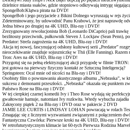
dzielnice miasta ssaków, gdzie stopniowo odkrywają intrygę sięgającą
SpongeBob:Klątwa pirata na DVD!
SpongeBob i jego przyjaciele z Bikini Dolnego wyruszają w rejs 
Zdeterminowany, by udowodnić Panu Krabowi, że jest naprawdę odw
Jedna bitwa po drugiej na 4K UHD, Blu-ray i DVD!
Zrezygnowany rewolucjonista Bob (Leonardo DiCaprio) pali trawkę i ż
bezlitosny przeciwnik, pułkownik Steven J. Lockjaw (Sean Penn), po 
Predator: Strefa zagrożenia na 4K UHD, Blu-ray i DVD!
Akcja tej nowej, fascynującej odsłony kultowej serii „Predator” roz
nieoczekiwanie znajduje sojuszniczkę w Thii (Elle Fanning). Razem
Tron: Ares na 4K UHD, Blu-ray i DVD!
Przygotuj się na pełną elektryzującej akcji przygodę w filmie TRON
jest gotowa na pierwszy fizyczny kontakt ze Sztuczną Inteligencją?
Springsteen: Ocal mnie od nicości na Blu-ray i DVD!
Osobisty film o powstawaniu akustycznego albumu „Nebraska”, w któ
sukcesu z demonami przeszłości. „Nebraska” okazała się punktem zw
Państwo Rose na Blu-ray i DVD!
W tej cierpkiej czarnej komedii Ivy i Theo Rose wydają się perfekcy
gwałtownie hamuje, natomiast Ivy rozkwita. Wtedy wybucha zajadła r
Zakręcony piątek 2 na Blu-ray i DVD oraz w pakiecie 2 DVD
JAMIE LEE CURTIS i LINDSAY LOHAN powracają w rolach Tess i Anny
Zmagając się z licznymi wyzwaniami związanymi z połączeniem dwóc
Fantastyczna Czwórka: Pierwsze kroki na 4K UHD, Blu-ray i DVD!
W retrofuturystycznym klimacie lat 60-tych Pierwsza Rodzina Marve