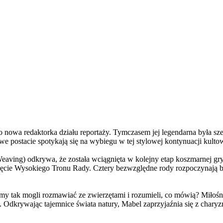
a redaktorka działu reportaży. Tymczasem jej legendarna była szefo
e postacie spotykają się na wybiegu w tej stylowej kontynuacji kulto
ving) odkrywa, że została wciągnięta w kolejny etap koszmarnej gry
 objęcie Wysokiego Tronu Rady. Cztery bezwzględne rody rozpoczynają 
 tak mogli rozmawiać ze zwierzętami i rozumieli, co mówią? Miłośni
. Odkrywając tajemnice świata natury, Mabel zaprzyjaźnia się z char