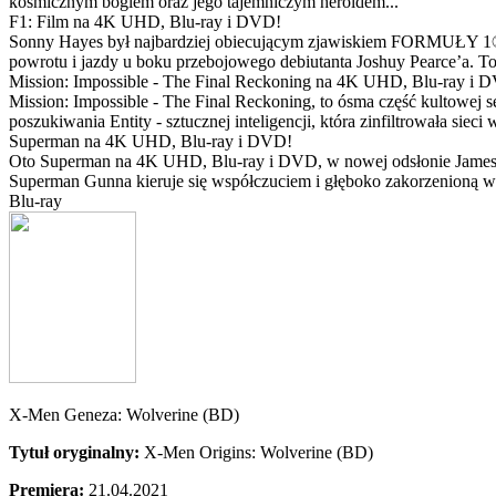
kosmicznym bogiem oraz jego tajemniczym heroldem...
F1: Film na 4K UHD, Blu-ray i DVD!
Sonny Hayes był najbardziej obiecującym zjawiskiem FORMUŁY 1® w 
powrotu i jazdy u boku przebojowego debiutanta Joshuy Pearce’a. To 
Mission: Impossible - The Final Reckoning na 4K UHD, Blu-ray i 
Mission: Impossible - The Final Reckoning, to ósma część kultowej 
poszukiwania Entity - sztucznej inteligencji, która zinfiltrowała sie
Superman na 4K UHD, Blu-ray i DVD!
Oto Superman na 4K UHD, Blu-ray i DVD, w nowej odsłonie Jamesa 
Superman Gunna kieruje się współczuciem i głęboko zakorzenioną wi
Blu-ray
X-Men Geneza: Wolverine (BD)
Tytuł oryginalny:
X-Men Origins: Wolverine (BD)
Premiera:
21.04.2021