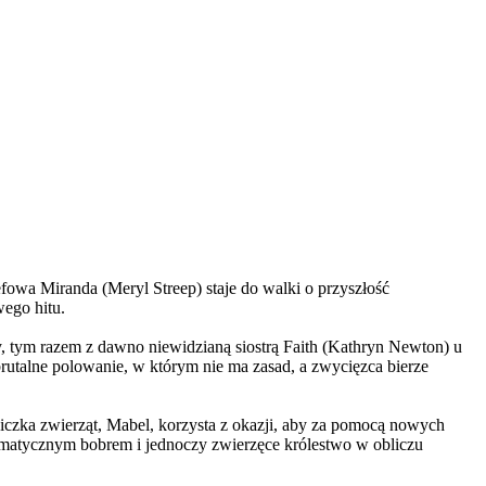
wa Miranda (Meryl Streep) staje do walki o przyszłość
wego hitu.
, tym razem z dawno niewidzianą siostrą Faith (Kathryn Newton) u
brutalne polowanie, w którym nie ma zasad, a zwycięzca bierze
czka zwierząt, Mabel, korzysta z okazji, aby za pomocą nowych
yzmatycznym bobrem i jednoczy zwierzęce królestwo w obliczu