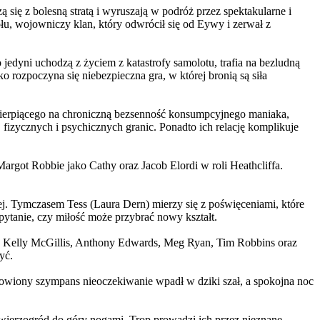
 się z bolesną stratą i wyruszają w podróż przez spektakularne i
, wojowniczy klan, który odwrócił się od Eywy i zerwał z
yni uchodzą z życiem z katastrofy samolotu, trafia na bezludną
rozpoczyna się niebezpieczna gra, w której bronią są siła
ierpiącego na chroniczną bezsenność konsumpcyjnego maniaka,
 fizycznych i psychicznych granic. Ponadto ich relację komplikuje
argot Robbie jako Cathy oraz Jacob Elordi w roli Heathcliffa.
ej. Tymczasem Tess (Laura Dern) mierzy się z poświęceniami, które
ytanie, czy miłość może przybrać nowy kształt.
er, Kelly McGillis, Anthony Edwards, Meg Ryan, Tim Robbins oraz
yć.
omowiony szympans nieoczekiwanie wpadł w dziki szał, a spokojna noc
ierzogród do góry nogami. Trop prowadzi ich przez nieznane