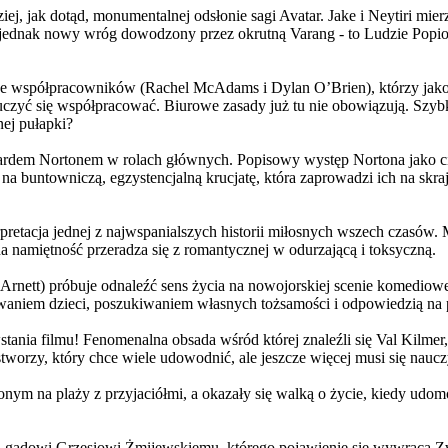
j, jak dotąd, monumentalnej odsłonie sagi Avatar. Jake i Neytiri mierzą
jednak nowy wróg dowodzony przez okrutną Varang - to Ludzie Popiołu
 współpracowników (Rachel McAdams i Dylan O’Brien), którzy jako jed
yć się współpracować. Biurowe zasady już tu nie obowiązują. Szybko 
nej pułapki?
wardem Nortonem w rolach głównych. Popisowy występ Nortona jako c
a buntowniczą, egzystencjalną krucjatę, która zaprowadzi ich na skraj
etacja jednej z najwspanialszych historii miłosnych wszech czasów. M
na namiętność przeradza się z romantycznej w odurzającą i toksyczną.
Arnett) próbuje odnaleźć sens życia na nowojorskiej scenie komediow
owaniem dzieci, poszukiwaniem własnych tożsamości i odpowiedzią na p
wstania filmu! Fenomenalna obsada wśród której znaleźli się Val Kilm
orzy, który chce wiele udowodnić, ale jeszcze więcej musi się naucz
onym na plaży z przyjaciółmi, a okazały się walką o życie, kiedy ud
 gadowi Grzesiowi Żmijewskiemu, którego pojawienie się wywraca Zw