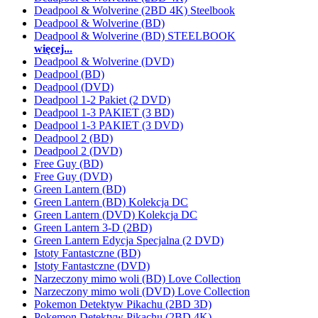
Deadpool & Wolverine (2BD 4K) Steelbook
Deadpool & Wolverine (BD)
Deadpool & Wolverine (BD) STEELBOOK
więcej...
Deadpool & Wolverine (DVD)
Deadpool (BD)
Deadpool (DVD)
Deadpool 1-2 Pakiet (2 DVD)
Deadpool 1-3 PAKIET (3 BD)
Deadpool 1-3 PAKIET (3 DVD)
Deadpool 2 (BD)
Deadpool 2 (DVD)
Free Guy (BD)
Free Guy (DVD)
Green Lantern (BD)
Green Lantern (BD) Kolekcja DC
Green Lantern (DVD) Kolekcja DC
Green Lantern 3-D (2BD)
Green Lantern Edycja Specjalna (2 DVD)
Istoty Fantastczne (BD)
Istoty Fantastczne (DVD)
Narzeczony mimo woli (BD) Love Collection
Narzeczony mimo woli (DVD) Love Collection
Pokemon Detektyw Pikachu (2BD 3D)
Pokemon Detektyw Pikachu (2BD 4K)