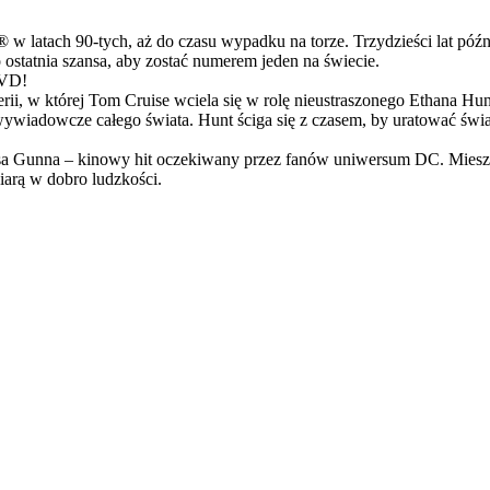
latach 90-tych, aż do czasu wypadku na torze. Trzydzieści lat późn
ostatnia szansa, aby zostać numerem jeden na świecie.
DVD!
serii, w której Tom Cruise wciela się w rolę nieustraszonego Ethana 
ci wywiadowcze całego świata. Hunt ściga się z czasem, by uratować świ
Gunna – kinowy hit oczekiwany przez fanów uniwersum DC. Mieszanka
arą w dobro ludzkości.