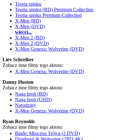
Teoria spisku
Teoria spisku (BD) Premium Collection
Teoria spisku Premium Collection
X-Men (BD)
X-Men (DVD)
więcej...
X-Men 2 (BD)
X-Men 2 (DVD)
X-Men Geneza: Wolverine (DVD)
Liev Schreiber
Zobacz inne filmy tego aktora:
X-Men Geneza: Wolverine (DVD)
Danny Huston
Zobacz inne filmy tego aktora:
Naga broń (BD)
Naga broń (UHD)
Narodziny
X-Men Geneza: Wolverine (DVD)
Ryan Reynolds
Zobacz inne filmy tego aktora:
Blade: Mroczna Trójca (2 DVD)
Deadpool & Wolverine (2BD 4K)