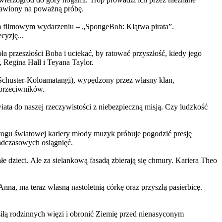
ystawiony na poważną próbę.
m filmowym wydarzeniu – „SpongeBob: Klątwa pirata”.
yzję...
a przeszłości Boba i uciekać, by ratować przyszłość, kiedy jego
 Regina Hall i Teyana Taylor.
us Schuster-Koloamatangi), wypędzony przez własny klan,
 przeciwników.
ata do naszej rzeczywistości z niebezpieczną misją. Czy ludzkość
rogu światowej kariery młody muzyk próbuje pogodzić presję
nadczasowych osiągnięć.
 dzieci. Ale za sielankową fasadą zbierają się chmury. Kariera Theo
ma teraz własną nastoletnią córkę oraz przyszłą pasierbicę.
iłą rodzinnych więzi i obronić Ziemię przed nienasyconym