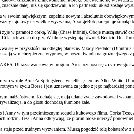
 znacznie dalej, niż się spodziewali, a ich partnerski układ zostaje w
życia w swoim największym, zupełnie nowym i absolutnie obowiązkowy
ażny i gotowy na wielkie wyzwania, SpongeBob podejmuje śmiałą dec
yje w paranoi z córką, Willą (Chase Infiniti). Oboje muszą stawić czoł
16 latach wraca do gry. W filmie występują również Benicio Del Toro,
grywa się w przyszłości na odległej planecie. Młody Predator (Dimitri
 ruszają w niebezpieczną wyprawę w poszukiwaniu najgroźniejszego z
: ARES. Ultrazaawansowany program Ares przenosi się z cyfrowego świ
rym w rolę Bruce’a Springsteena wcielił się Jeremy Allen White. U p
rotnym w życiu Bossa i jest uznawana za jedno z jego najbardziej po
jnym małżeństwem. Kochają się, mają udane życie zawodowe i wspaniałe
ywalizacja, a do głosu dochodzą tłumione żale.
 w tym prześmiesznym sequelu kultowego filmu. Córka Tess, Anna, 
h rodzin, Tess i Anna odkrywają, że piorun może uderzyć ponownie!
la staje przed trudnym wyzwaniem. Muszą pogodzić rolę bohaterów z s