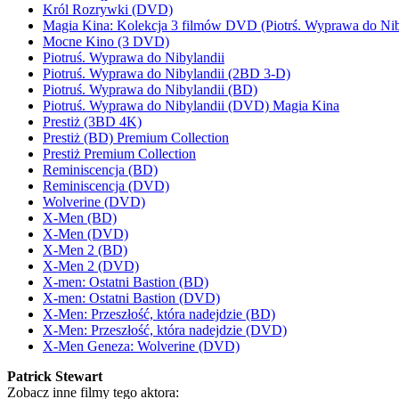
Król Rozrywki (DVD)
Magia Kina: Kolekcja 3 filmów DVD (Piotrś. Wyprawa do Nib
Mocne Kino (3 DVD)
Piotruś. Wyprawa do Nibylandii
Piotruś. Wyprawa do Nibylandii (2BD 3-D)
Piotruś. Wyprawa do Nibylandii (BD)
Piotruś. Wyprawa do Nibylandii (DVD) Magia Kina
Prestiż (3BD 4K)
Prestiż (BD) Premium Collection
Prestiż Premium Collection
Reminiscencja (BD)
Reminiscencja (DVD)
Wolverine (DVD)
X-Men (BD)
X-Men (DVD)
X-Men 2 (BD)
X-Men 2 (DVD)
X-men: Ostatni Bastion (BD)
X-men: Ostatni Bastion (DVD)
X-Men: Przeszłość, która nadejdzie (BD)
X-Men: Przeszłość, która nadejdzie (DVD)
X-Men Geneza: Wolverine (DVD)
Patrick Stewart
Zobacz inne filmy tego aktora: