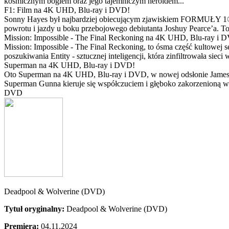
kosmicznym bogiem oraz jego tajemniczym heroldem...
F1: Film na 4K UHD, Blu-ray i DVD!
Sonny Hayes był najbardziej obiecującym zjawiskiem FORMUŁY 1® w 
powrotu i jazdy u boku przebojowego debiutanta Joshuy Pearce’a. To 
Mission: Impossible - The Final Reckoning na 4K UHD, Blu-ray i 
Mission: Impossible - The Final Reckoning, to ósma część kultowej 
poszukiwania Entity - sztucznej inteligencji, która zinfiltrowała sie
Superman na 4K UHD, Blu-ray i DVD!
Oto Superman na 4K UHD, Blu-ray i DVD, w nowej odsłonie Jamesa 
Superman Gunna kieruje się współczuciem i głęboko zakorzenioną wi
DVD
Deadpool & Wolverine (DVD)
Tytuł oryginalny:
Deadpool & Wolverine (DVD)
Premiera:
04.11.2024