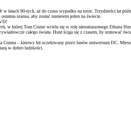
latach 90-tych, aż do czasu wypadku na torze. Trzydzieści lat późn
ostatnia szansa, aby zostać numerem jeden na świecie.
DVD!
serii, w której Tom Cruise wciela się w rolę nieustraszonego Ethana 
ci wywiadowcze całego świata. Hunt ściga się z czasem, by uratować świ
Gunna – kinowy hit oczekiwany przez fanów uniwersum DC. Mieszanka
arą w dobro ludzkości.