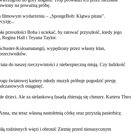
ystawiony na poważną próbę.
m filmowym wydarzeniu – „SpongeBob: Klątwa pirata”.
yzję...
a przeszłości Boba i uciekać, by ratować przyszłość, kiedy jego
 Regina Hall i Teyana Taylor.
us Schuster-Koloamatangi), wypędzony przez własny klan,
 przeciwników.
ata do naszej rzeczywistości z niebezpieczną misją. Czy ludzkość
rogu światowej kariery młody muzyk próbuje pogodzić presję
nadczasowych osiągnięć.
 dzieci. Ale za sielankową fasadą zbierają się chmury. Kariera Theo
ma teraz własną nastoletnią córkę oraz przyszłą pasierbicę.
iłą rodzinnych więzi i obronić Ziemię przed nienasyconym