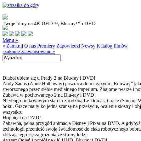
Twoje filmy na 4K UHD™, Blu-ray™ i DVD
Menu »
« Zamknij
O nas
Premiery
Zapowiedzi
Newsy
Katalog filmów
szukanie zaawansowane »
Diabeł ubiera się u Prady 2 na Blu-ray i DVD!
Andy Sachs (Anne Hathaway) powraca do magazynu „Runway” jako now
stworzonego przez siebie medialnego imperium. Znajome twarze i now
Zabawa w pochowanego 2 na Blu-ray i DVD!
Niedługo po krwawym starciu z rodziną Le Domas, Grace (Samara Wea
boku. Grace ma tylko jedną szansę na przeżycie, ocalenie siostry i
wszystko.
Hopnięci na DVD!
Zabawna, pełna przygód animacja Disney i Pixar na DVD. A gdybyśmy
technologii przenieść swoją świadomość do ciała robotycznego bobra
zbliżającego się zagrożenia ze strony ludzi.
Avatar: Ogień i popiół na 4K UHD, Blu-ray i DVD!