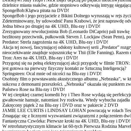
dzielnice miasta ssaków, gdzie stopniowo odkrywają intrygę sięgającą
SpongeBob:Klątwa pirata na DVD!
SpongeBob i jego przyjaciele z Bikini Dolnego wyruszają w rejs 
Zdeterminowany, by udowodnić Panu Krabowi, że jest naprawdę odw
Jedna bitwa po drugiej na 4K UHD, Blu-ray i DVD!
Zrezygnowany rewolucjonista Bob (Leonardo DiCaprio) pali trawkę i ż
bezlitosny przeciwnik, pułkownik Steven J. Lockjaw (Sean Penn), po 
Predator: Strefa zagrożenia na 4K UHD, Blu-ray i DVD!
Akcja tej nowej, fascynującej odsłony kultowej serii „Predator” roz
nieoczekiwanie znajduje sojuszniczkę w Thii (Elle Fanning). Razem
Tron: Ares na 4K UHD, Blu-ray i DVD!
Przygotuj się na pełną elektryzującej akcji przygodę w filmie TRON
jest gotowa na pierwszy fizyczny kontakt ze Sztuczną Inteligencją?
Springsteen: Ocal mnie od nicości na Blu-ray i DVD!
Osobisty film o powstawaniu akustycznego albumu „Nebraska”, w któ
sukcesu z demonami przeszłości. „Nebraska” okazała się punktem zw
Państwo Rose na Blu-ray i DVD!
W tej cierpkiej czarnej komedii Ivy i Theo Rose wydają się perfekcy
gwałtownie hamuje, natomiast Ivy rozkwita. Wtedy wybucha zajadła r
Zakręcony piątek 2 na Blu-ray i DVD oraz w pakiecie 2 DVD
JAMIE LEE CURTIS i LINDSAY LOHAN powracają w rolach Tess i Anny
Zmagając się z licznymi wyzwaniami związanymi z połączeniem dwóc
Fantastyczna Czwórka: Pierwsze kroki na 4K UHD, Blu-ray i DVD!
W retrofuturystycznym klimacie lat 60-tych Pierwsza Rodzina Marve