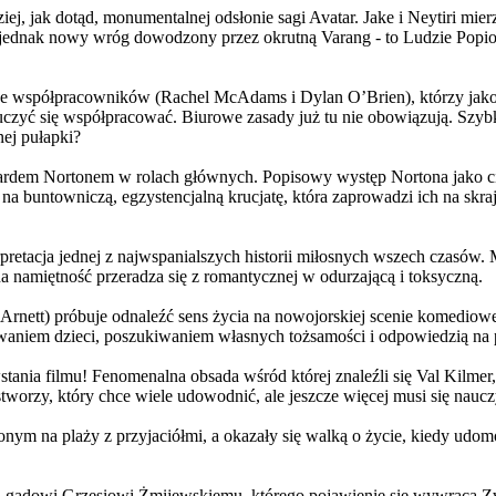
j, jak dotąd, monumentalnej odsłonie sagi Avatar. Jake i Neytiri mierzą
jednak nowy wróg dowodzony przez okrutną Varang - to Ludzie Popiołu
 współpracowników (Rachel McAdams i Dylan O’Brien), którzy jako jed
yć się współpracować. Biurowe zasady już tu nie obowiązują. Szybko 
nej pułapki?
wardem Nortonem w rolach głównych. Popisowy występ Nortona jako c
a buntowniczą, egzystencjalną krucjatę, która zaprowadzi ich na skraj
etacja jednej z najwspanialszych historii miłosnych wszech czasów. M
na namiętność przeradza się z romantycznej w odurzającą i toksyczną.
Arnett) próbuje odnaleźć sens życia na nowojorskiej scenie komediow
owaniem dzieci, poszukiwaniem własnych tożsamości i odpowiedzią na p
wstania filmu! Fenomenalna obsada wśród której znaleźli się Val Kilm
orzy, który chce wiele udowodnić, ale jeszcze więcej musi się naucz
onym na plaży z przyjaciółmi, a okazały się walką o życie, kiedy ud
 gadowi Grzesiowi Żmijewskiemu, którego pojawienie się wywraca Zw