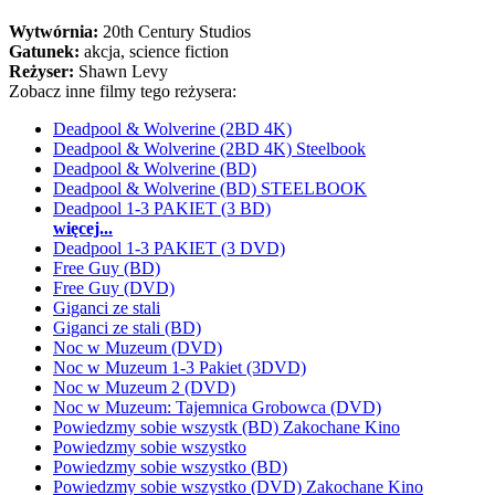
Wytwórnia:
20th Century Studios
Gatunek:
akcja, science fiction
Reżyser:
Shawn Levy
Zobacz inne filmy tego reżysera:
Deadpool & Wolverine (2BD 4K)
Deadpool & Wolverine (2BD 4K) Steelbook
Deadpool & Wolverine (BD)
Deadpool & Wolverine (BD) STEELBOOK
Deadpool 1-3 PAKIET (3 BD)
więcej...
Deadpool 1-3 PAKIET (3 DVD)
Free Guy (BD)
Free Guy (DVD)
Giganci ze stali
Giganci ze stali (BD)
Noc w Muzeum (DVD)
Noc w Muzeum 1-3 Pakiet (3DVD)
Noc w Muzeum 2 (DVD)
Noc w Muzeum: Tajemnica Grobowca (DVD)
Powiedzmy sobie wszystk (BD) Zakochane Kino
Powiedzmy sobie wszystko
Powiedzmy sobie wszystko (BD)
Powiedzmy sobie wszystko (DVD) Zakochane Kino