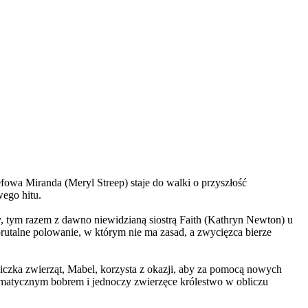
wa Miranda (Meryl Streep) staje do walki o przyszłość
wego hitu.
, tym razem z dawno niewidzianą siostrą Faith (Kathryn Newton) u
brutalne polowanie, w którym nie ma zasad, a zwycięzca bierze
czka zwierząt, Mabel, korzysta z okazji, aby za pomocą nowych
yzmatycznym bobrem i jednoczy zwierzęce królestwo w obliczu