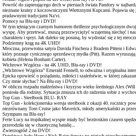
Powróć do zapierającego dech w piersiach świata Pandory w najbardzie
nieznane krainy z koczowniczymi Wietrznymi Kupcami. Pojawia się 
pradawnymi tradycjami Na'vi.
Pomocy na Blu-ray i DVD!
W tym tętniącym czarnym humorem thrillerze psychologicznym dwoje
wyspę. Aby przetrwać, muszą przezwyciężyć wzajemną niechęć i naucz
charakteru i spryt. Jak daleko się posuną, by wydostać się z tej mrocz
Podziemny krąg na 4K UHD!
Mroczna, przewrotna satyra Davida Finchera z Bradem Pittem i Ed
który poznaje cynicznego sprzedawcę mydła (Pitt). Razem wyruszają n
kobieta (Helena Bonham Carter).
Wichrowe Wzgórza - na 4K UHD, Blu-ray i DVD!
„Wichrowe Wzgórza” Emerald Fennell, to odważna i oryginalna interpr
Epicka opowieść o pożądaniu, miłości i szaleństwie, w której zakaza
Czy mnie słychac? Na Blu-ray i DVD!
W obliczu rozpadu małżeństwa i kryzysu wieku średniego Alex (Will 
poniosła dla rodziny. Sytuacja zmusza ich do radzenia sobie z wych
Top Gun - Steelbook BLU- RAY
Top Gun - kolekcjonerska wersja steelbook z okazji 40. rocznicy po
niezrównany Tom Cruise jako Maverick, młody amerykański as przestw
Szympans na Blu-ray!
Ferie Lucy na tropikalnej wyspie miały być beztroskim czasem spędz
przerodziła się w chaotyczną batalię...
Zwierzogród 2 na DVD!
Detektywi Judy Hops i Nick Bajer depczą po piętach nieuchwytnemu