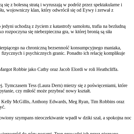
 się z bolesną stratą i wyruszają w podróż przez spektakularne i
, wojowniczy klan, który odwrócił się od Eywy i zerwał z
yni uchodzą z życiem z katastrofy samolotu, trafia na bezludną
rozpoczyna się niebezpieczna gra, w której bronią są siła
ierpiącego na chroniczną bezsenność konsumpcyjnego maniaka,
 fizycznych i psychicznych granic. Ponadto ich relację komplikuje
argot Robbie jako Cathy oraz Jacob Elordi w roli Heathcliffa.
ej. Tymczasem Tess (Laura Dern) mierzy się z poświęceniami, które
ytanie, czy miłość może przybrać nowy kształt.
er, Kelly McGillis, Anthony Edwards, Meg Ryan, Tim Robbins oraz
yć.
omowiony szympans nieoczekiwanie wpadł w dziki szał, a spokojna noc
ierzogród do góry nogami. Trop prowadzi ich przez nieznane