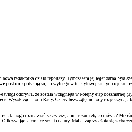
a redaktorka działu reportaży. Tymczasem jej legendarna była szefo
e postacie spotykają się na wybiegu w tej stylowej kontynuacji kulto
ving) odkrywa, że została wciągnięta w kolejny etap koszmarnej gry
 objęcie Wysokiego Tronu Rady. Cztery bezwzględne rody rozpoczynają 
 tak mogli rozmawiać ze zwierzętami i rozumieli, co mówią? Miłośni
. Odkrywając tajemnice świata natury, Mabel zaprzyjaźnia się z char