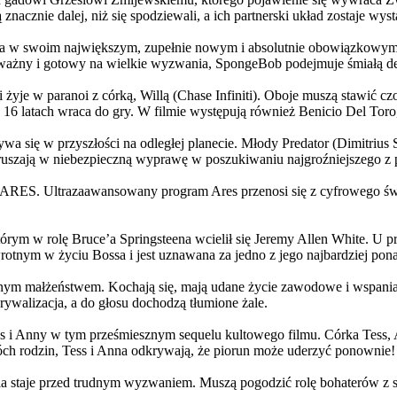
 znacznie dalej, niż się spodziewali, a ich partnerski układ zostaje w
życia w swoim największym, zupełnie nowym i absolutnie obowiązkowy
ażny i gotowy na wielkie wyzwania, SpongeBob podejmuje śmiałą dec
yje w paranoi z córką, Willą (Chase Infiniti). Oboje muszą stawić czoł
16 latach wraca do gry. W filmie występują również Benicio Del Toro,
grywa się w przyszłości na odległej planecie. Młody Predator (Dimitri
 ruszają w niebezpieczną wyprawę w poszukiwaniu najgroźniejszego z
: ARES. Ultrazaawansowany program Ares przenosi się z cyfrowego świ
rym w rolę Bruce’a Springsteena wcielił się Jeremy Allen White. U p
rotnym w życiu Bossa i jest uznawana za jedno z jego najbardziej po
jnym małżeństwem. Kochają się, mają udane życie zawodowe i wspaniałe
ywalizacja, a do głosu dochodzą tłumione żale.
 w tym prześmiesznym sequelu kultowego filmu. Córka Tess, Anna, 
h rodzin, Tess i Anna odkrywają, że piorun może uderzyć ponownie!
la staje przed trudnym wyzwaniem. Muszą pogodzić rolę bohaterów z s