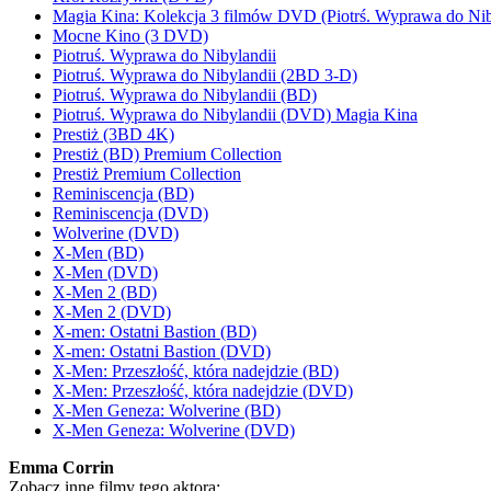
Magia Kina: Kolekcja 3 filmów DVD (Piotrś. Wyprawa do Nib
Mocne Kino (3 DVD)
Piotruś. Wyprawa do Nibylandii
Piotruś. Wyprawa do Nibylandii (2BD 3-D)
Piotruś. Wyprawa do Nibylandii (BD)
Piotruś. Wyprawa do Nibylandii (DVD) Magia Kina
Prestiż (3BD 4K)
Prestiż (BD) Premium Collection
Prestiż Premium Collection
Reminiscencja (BD)
Reminiscencja (DVD)
Wolverine (DVD)
X-Men (BD)
X-Men (DVD)
X-Men 2 (BD)
X-Men 2 (DVD)
X-men: Ostatni Bastion (BD)
X-men: Ostatni Bastion (DVD)
X-Men: Przeszłość, która nadejdzie (BD)
X-Men: Przeszłość, która nadejdzie (DVD)
X-Men Geneza: Wolverine (BD)
X-Men Geneza: Wolverine (DVD)
Emma Corrin
Zobacz inne filmy tego aktora: