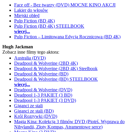
Face off - Bez twarzy (DVD) MOCNE KINO AKCJI
Lakier do włosów
Miejski obłęd
Pulp Fiction (BD 4K)
Pulp Fiction (BD 4K) STEELBOOK
więcej...
Pulp Fiction – Limitowana Edycja Rocznicowa (BD 4K)
Hugh Jackman
Zobacz inne filmy tego aktora:
Australia (DVD)
Deadpool & Wolverine (2BD 4K)
Deadpool & Wolverine (2BD 4K) Steelbook
Deadpool & Wolverine (BD)
Deadpool & Wolverine (BD) STEELBOOK
więcej...
Deadpool & Wolverine (DVD)
Deadpool 1-3 PAKIET (3 BD)
Deadpool 1-3 PAKIET (3 DVD)
Giganci ze stali
Giganci ze stali (BD)
Król Rozrywki (DVD)
Magia Kina: Kolekcja 3 filmów DVD (Piotrś. Wyprawa do
Nibylandii, Złoty Kompas, Atramentowe serce)