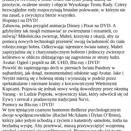
przeżycie, ocalenie siostry i objęcie Wysokiego Tronu Rady. Cztery
bezwzględne rody rozpoczynają brutalne polowanie, w którym nie
ma zasad, a zwycięzca bierze wszystko.
Hopnięci na DVD!
Zabawna, pełna przygód animacja Disney i Pixar na DVD. A
gdybyśmy tak mogli rozmawiać ze zwierzętami i rozumieli, co
mówią? Miłośniczka zwierząt, Mabel, korzysta z okazji, aby za
pomocą nowych technologii przenieść swoją świadomość do ciała
robotycznego bobra. Odkrywając tajemnice świata natury, Mabel
zaprzyjaźnia się z charyzmatycznym bobrem i jednoczy zwierzęce
królestwo w obliczu zbliżającego się zagrożenia ze strony ludzi.
Avatar: Ogień i popiół na 4K UHD, Blu-ray i DVD!
Powróć do zapierającego dech w piersiach świata Pandory w
najbardziej, jak dotąd, monumentalnej odsłonie sagi Avatar. Jake i
Neytiri mierzą się z bolesną stratą i wyruszają w podróż przez
spektakularne i nieznane krainy z koczowniczymi Wietrznymi
Kupcami. Pojawia się jednak nowy wróg dowodzony przez okrutną
Varang - to Ludzie Popiołu, wojowniczy klan, który odwrócił się od
Eywy i zerwał z pradawnymi tradycjami Na'vi.
Pomocy na Blu-ray i DVD!
W tym tętniącym czarnym humorem thrillerze psychologicznym
dwoje współpracowników (Rachel McAdams i Dylan O’Brien),
którzy jako jedyni uchodzą z życiem z katastrofy samolotu, trafia na
bezludną wyspę. Aby przetrwać, muszą przezwyciężyć wzajemną
niechęć i nauczyć się współpracować. Biurowe zasady już tu nie