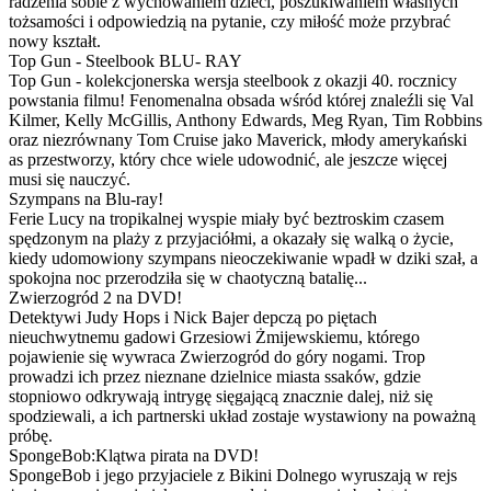
radzenia sobie z wychowaniem dzieci, poszukiwaniem własnych
tożsamości i odpowiedzią na pytanie, czy miłość może przybrać
nowy kształt.
Top Gun - Steelbook BLU- RAY
Top Gun - kolekcjonerska wersja steelbook z okazji 40. rocznicy
powstania filmu! Fenomenalna obsada wśród której znaleźli się Val
Kilmer, Kelly McGillis, Anthony Edwards, Meg Ryan, Tim Robbins
oraz niezrównany Tom Cruise jako Maverick, młody amerykański
as przestworzy, który chce wiele udowodnić, ale jeszcze więcej
musi się nauczyć.
Szympans na Blu-ray!
Ferie Lucy na tropikalnej wyspie miały być beztroskim czasem
spędzonym na plaży z przyjaciółmi, a okazały się walką o życie,
kiedy udomowiony szympans nieoczekiwanie wpadł w dziki szał, a
spokojna noc przerodziła się w chaotyczną batalię...
Zwierzogród 2 na DVD!
Detektywi Judy Hops i Nick Bajer depczą po piętach
nieuchwytnemu gadowi Grzesiowi Żmijewskiemu, którego
pojawienie się wywraca Zwierzogród do góry nogami. Trop
prowadzi ich przez nieznane dzielnice miasta ssaków, gdzie
stopniowo odkrywają intrygę sięgającą znacznie dalej, niż się
spodziewali, a ich partnerski układ zostaje wystawiony na poważną
próbę.
SpongeBob:Klątwa pirata na DVD!
SpongeBob i jego przyjaciele z Bikini Dolnego wyruszają w rejs