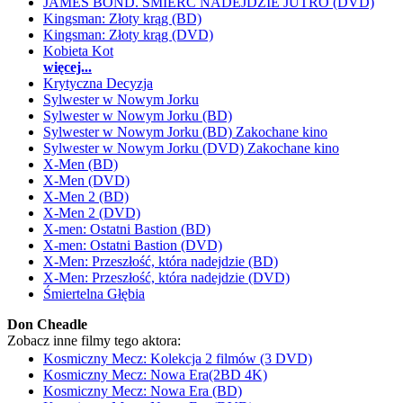
JAMES BOND. ŚMIERĆ NADEJDZIE JUTRO (DVD)
Kingsman: Złoty krąg (BD)
Kingsman: Złoty krąg (DVD)
Kobieta Kot
więcej...
Krytyczna Decyzja
Sylwester w Nowym Jorku
Sylwester w Nowym Jorku (BD)
Sylwester w Nowym Jorku (BD) Zakochane kino
Sylwester w Nowym Jorku (DVD) Zakochane kino
X-Men (BD)
X-Men (DVD)
X-Men 2 (BD)
X-Men 2 (DVD)
X-men: Ostatni Bastion (BD)
X-men: Ostatni Bastion (DVD)
X-Men: Przeszłość, która nadejdzie (BD)
X-Men: Przeszłość, która nadejdzie (DVD)
Śmiertelna Głębia
Don Cheadle
Zobacz inne filmy tego aktora:
Kosmiczny Mecz: Kolekcja 2 filmów (3 DVD)
Kosmiczny Mecz: Nowa Era(2BD 4K)
Kosmiczny Mecz: Nowa Era (BD)