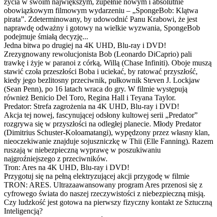
życia w swoim największym, zupełnie nowym i absolutnie
obowiązkowym filmowym wydarzeniu – „SpongeBob: Klątwa
pirata”. Zdeterminowany, by udowodnić Panu Krabowi, że jest
naprawdę odważny i gotowy na wielkie wyzwania, SpongeBob
podejmuje śmiałą decyzję...
Jedna bitwa po drugiej na 4K UHD, Blu-ray i DVD!
Zrezygnowany rewolucjonista Bob (Leonardo DiCaprio) pali
trawkę i żyje w paranoi z córką, Willą (Chase Infiniti). Oboje muszą
stawić czoła przeszłości Boba i uciekać, by ratować przyszłość,
kiedy jego bezlitosny przeciwnik, pułkownik Steven J. Lockjaw
(Sean Penn), po 16 latach wraca do gry. W filmie występują
również Benicio Del Toro, Regina Hall i Teyana Taylor.
Predator: Strefa zagrożenia na 4K UHD, Blu-ray i DVD!
Akcja tej nowej, fascynującej odsłony kultowej serii „Predator”
rozgrywa się w przyszłości na odległej planecie. Młody Predator
(Dimitrius Schuster-Koloamatangi), wypędzony przez własny klan,
nieoczekiwanie znajduje sojuszniczkę w Thii (Elle Fanning). Razem
ruszają w niebezpieczną wyprawę w poszukiwaniu
najgroźniejszego z przeciwników.
Tron: Ares na 4K UHD, Blu-ray i DVD!
Przygotuj się na pełną elektryzującej akcji przygodę w filmie
TRON: ARES. Ultrazaawansowany program Ares przenosi się z
cyfrowego świata do naszej rzeczywistości z niebezpieczną misją.
Czy ludzkość jest gotowa na pierwszy fizyczny kontakt ze Sztuczną
Inteligencją?