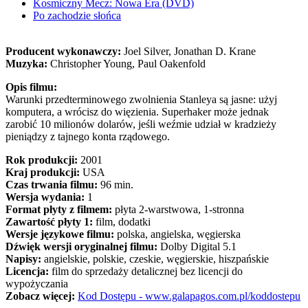
Kosmiczny Mecz: Nowa Era (DVD)
Po zachodzie słońca
Producent wykonawczy:
Joel Silver, Jonathan D. Krane
Muzyka:
Christopher Young, Paul Oakenfold
Opis filmu:
Warunki przedterminowego zwolnienia Stanleya są jasne: użyj
komputera, a wrócisz do więzienia. Superhaker może jednak
zarobić 10 milionów dolarów, jeśli weźmie udział w kradzieży
pieniądzy z tajnego konta rządowego.
Rok produkcji:
2001
Kraj produkcji:
USA
Czas trwania filmu:
96 min.
Wersja wydania:
1
Format płyty z filmem:
płyta 2-warstwowa, 1-stronna
Zawartość płyty 1:
film, dodatki
Wersje językowe filmu:
polska, angielska, węgierska
Dźwięk wersji oryginalnej filmu:
Dolby Digital 5.1
Napisy:
angielskie, polskie, czeskie, węgierskie, hiszpańskie
Licencja:
film do sprzedaży detalicznej bez licencji do
wypożyczania
Zobacz więcej:
Kod Dostępu - www.galapagos.com.pl/koddostepu