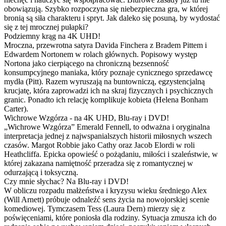
obowiązują. Szybko rozpoczyna się niebezpieczna gra, w której
bronią są siła charakteru i spryt. Jak daleko się posuną, by wydostać
się z tej mrocznej pułapki?
Podziemny krąg na 4K UHD!
Mroczna, przewrotna satyra Davida Finchera z Bradem Pittem i
Edwardem Nortonem w rolach głównych. Popisowy występ
Nortona jako cierpiącego na chroniczną bezsenność
konsumpcyjnego maniaka, który poznaje cynicznego sprzedawcę
mydła (Pitt). Razem wyruszają na buntowniczą, egzystencjalną
krucjatę, która zaprowadzi ich na skraj fizycznych i psychicznych
granic. Ponadto ich relację komplikuje kobieta (Helena Bonham
Carter).
Wichrowe Wzgórza - na 4K UHD, Blu-ray i DVD!
„Wichrowe Wzgórza” Emerald Fennell, to odważna i oryginalna
interpretacja jednej z najwspanialszych historii miłosnych wszech
czasów. Margot Robbie jako Cathy oraz Jacob Elordi w roli
Heathcliffa. Epicka opowieść o pożądaniu, miłości i szaleństwie, w
której zakazana namiętność przeradza się z romantycznej w
odurzającą i toksyczną.
Czy mnie słychac? Na Blu-ray i DVD!
W obliczu rozpadu małżeństwa i kryzysu wieku średniego Alex
(Will Arnett) próbuje odnaleźć sens życia na nowojorskiej scenie
komediowej. Tymczasem Tess (Laura Dern) mierzy się z
poświęceniami, które poniosła dla rodziny. Sytuacja zmusza ich do