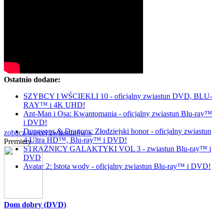
Ostatnio dodane:
SZYBCY I WŚCIEKLI 10 - oficjalny zwiastun DVD, BLU-
RAY™ i 4K UHD!
Ant-Man i Osa: Kwantomania - oficjalny zwiastun Blu-ray™
i DVD!
Dungeons & Dragons: Złodziejski honor - oficjalny zwiastun
zobacz więcej zwiastunów »
4 Ultra HD™, Blu-ray™ i DVD!
Premiery
STRAŻNICY GALAKTYKI VOL 3 - zwiastun Blu-ray™ i
DVD
Avatar 2: Istota wody - oficjalny zwiastun Blu-ray™ i DVD!
Dom dobry (DVD)