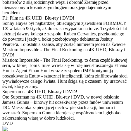
bohaterów z siłą rodzinnych więzi i obronić Ziemię przed
nienasyconym kosmicznym bogiem oraz jego tajemniczym
heroldem...
F1: Film na 4K UHD, Blu-ray i DVD!
Sonny Hayes był najbardziej obiecującym zjawiskiem FORMUŁY
1® w latach 90-tych, aż do czasu wypadku na torze. Trzydzieści lat
później dawny kolega z zespołu, Ruben Cervantes, przekonuje go
do powrotu i jazdy u boku przebojowego debiutanta Joshuy
Pearce’a. To ostatnia szansa, aby zostać numerem jeden na świecie.
Mission: Impossible - The Final Reckoning na 4K UHD, Blu-ray i
DVD!
Mission: Impossible - The Final Reckoning, to ósma część kultowej
serii, w której Tom Cruise wciela się w rolę nieustraszonego Ethana
Hunta. Agent Ethan Hunt wraz z zespołem IMF kontynuują
poszukiwania Entity - sztucznej inteligencji, która zinfiltrowała sieci
wywiadowcze całego świata. Hunt ściga się z czasem, by uratować
świat, który znamy.
Superman na 4K UHD, Blu-ray i DVD!
Oto Superman na 4K UHD, Blu-ray i DVD, w nowej odsłonie
Jamesa Gunna – kinowy hit oczekiwany przez fanów uniwersum
DC. Mieszanka zapierającej dech w piersiach akcji, humoru i
wzruszeń. Superman Gunna kieruje się współczuciem i głęboko
zakorzenioną wiarą w dobro ludzkości.
DVD