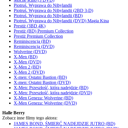
Mocne Kino (3 DVD)
Piotruś. Wyprawa do Nibylandii
Piotruś. Wyprawa do Nibylandii (2BD 3-D)
Piotruś. Wyprawa do Nibylandii (BD)
Piotruś. Wyprawa do Nibylandii (DVD) Magia Kina
Prestiż (3BD 4K)
Prestiż (BD) Premium Collection
Prestiż Premium Collection
Reminiscencja (BD)
Reminiscencja (DVD)
Wolverine (DVD)
X-Men (BD)
X-Men (DVD)
X-Men 2 (BD)
X-Men 2 (DVD)
X-men: Ostatni Bastion (BD)
X-men: Ostatni Bastion (DVD)
X-Men: Przeszłość, która nadejdzie (BD)
X-Men: Przeszłość, która nadejdzie (DVD)
X-Men Geneza: Wolverine (BD)
X-Men Geneza: Wolverine (DVD)
Halle Berry
Zobacz inne filmy tego aktora:
JAMES BOND. ŚMIERĆ NADEJDZIE JUTRO (BD)