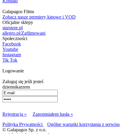
Kontakt
Galapagos Films
Zobacz nasze premiery kinowe i VOD
Oficjalne sklepy
starstore.pl
allegro.pl/Zafilmowani
Społeczności
Facebook
Youtube
Instagram
Tik Tok
Logowanie
Zaloguj się jeśli jesteś
dziennikarzem
Rejestracja »
Zapomniałem hasła »
Polityka Prywatności
Ogólne warunki korzystania z serwisu
© Galapagos Sp. z o.o.