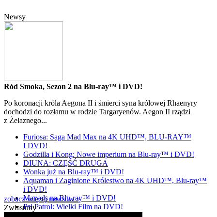
Newsy
Ród Smoka, Sezon 2 na Blu-ray™ i DVD!
Po koronacji króla Aegona II i śmierci syna królowej Rhaenyry
dochodzi do rozłamu w rodzie Targaryenów. Aegon II rządzi
z Żelaznego...
Furiosa: Saga Mad Max na 4K UHD™, BLU-RAY™
I DVD!
Godzilla i Kong: Nowe imperium na Blu-ray™ i DVD!
DIUNA: CZĘŚĆ DRUGA
Wonka już na Blu-ray™ i DVD!
Aquaman i Zaginione Królestwo na 4K UHD™, Blu-ray™
i DVD!
Marvels na Blu-ray™ i DVD!
zobacz więcej newsów »
Psi Patrol: Wielki Film na DVD!
Zwiastuny