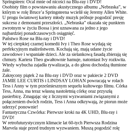
Springsteen: Ocal mnie od nicości na Blu-ray i DVD!
Osobisty film o powstawaniu akustycznego albumu „Nebraska”, w
którym w rolę Bruce’a Springsteena wcielił się Jeremy Allen White.
U progu światowej kariery młody muzyk próbuje pogodzić presję
sukcesu z demonami przeszłości. „Nebraska” okazała się punktem
zwrotnym w życiu Bossa i jest uznawana za jedno z jego
najbardziej ponadczasowych osiągnięć.
Państwo Rose na Blu-ray i DVD!
W tej cierpkiej czarnej komedii Ivy i Theo Rose wydają się
perfekcyjnym małżeństwem. Kochają się, mają udane życie
zawodowe i wspaniałe dzieci. Ale za sielankową fasadą zbierają się
chmury. Kariera Theo gwałtownie hamuje, natomiast Ivy rozkwita.
Wtedy wybucha zajadła rywalizacja, a do głosu dochodzą tłumione
żale.
Zakręcony piątek 2 na Blu-ray i DVD oraz w pakiecie 2 DVD
JAMIE LEE CURTIS i LINDSAY LOHAN powracają w rolach
Tess i Anny w tym prześmiesznym sequelu kultowego filmu. Córka
Tess, Anna, ma teraz własną nastoletnią córkę oraz przyszłą
pasierbicę. Zmagając się z licznymi wyzwaniami związanymi z
połączeniem dwóch rodzin, Tess i Anna odkrywają, że piorun może
uderzyć ponownie!
Fantastyczna Czwórka: Pierwsze kroki na 4K UHD, Blu-ray i
DVD!
W retrofuturystycznym klimacie lat 60-tych Pierwsza Rodzina
Marvela staje przed trudnym wyzwaniem. Muszą pogodzić rolę