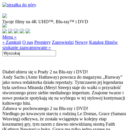
Twoje filmy na 4K UHD™, Blu-ray™ i DVD
Menu »
« Zamknij
O nas
Premiery
Zapowiedzi
Newsy
Katalog filmów
szukanie zaawansowane »
Diabeł ubiera się u Prady 2 na Blu-ray i DVD!
Andy Sachs (Anne Hathaway) powraca do magazynu „Runway”
jako nowa redaktorka działu reportaży. Tymczasem jej legendarna
była szefowa Miranda (Meryl Streep) staje do walki o przyszłość
stworzonego przez siebie medialnego imperium. Znajome twarze i
nowe postacie spotykają się na wybiegu w tej stylowej kontynuacji
kultowego hitu.
Zabawa w pochowanego 2 na Blu-ray i DVD!
Niedługo po krwawym starciu z rodziną Le Domas, Grace (Samara
Weaving) odkrywa, że została wciągnięta w kolejny etap
koszmarnej gry, tym razem z dawno niewidzianą siostrą Faith
(Kathryn Newton) u boku. Grace ma tylko jedną szansę na