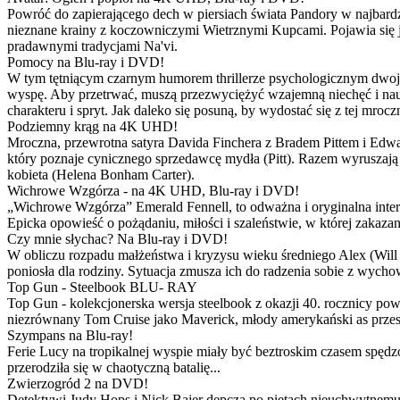
Powróć do zapierającego dech w piersiach świata Pandory w najbardzie
nieznane krainy z koczowniczymi Wietrznymi Kupcami. Pojawia się 
pradawnymi tradycjami Na'vi.
Pomocy na Blu-ray i DVD!
W tym tętniącym czarnym humorem thrillerze psychologicznym dwoje
wyspę. Aby przetrwać, muszą przezwyciężyć wzajemną niechęć i naucz
charakteru i spryt. Jak daleko się posuną, by wydostać się z tej mrocz
Podziemny krąg na 4K UHD!
Mroczna, przewrotna satyra Davida Finchera z Bradem Pittem i Ed
który poznaje cynicznego sprzedawcę mydła (Pitt). Razem wyruszają n
kobieta (Helena Bonham Carter).
Wichrowe Wzgórza - na 4K UHD, Blu-ray i DVD!
„Wichrowe Wzgórza” Emerald Fennell, to odważna i oryginalna interpr
Epicka opowieść o pożądaniu, miłości i szaleństwie, w której zakaza
Czy mnie słychac? Na Blu-ray i DVD!
W obliczu rozpadu małżeństwa i kryzysu wieku średniego Alex (Will 
poniosła dla rodziny. Sytuacja zmusza ich do radzenia sobie z wych
Top Gun - Steelbook BLU- RAY
Top Gun - kolekcjonerska wersja steelbook z okazji 40. rocznicy po
niezrównany Tom Cruise jako Maverick, młody amerykański as przestw
Szympans na Blu-ray!
Ferie Lucy na tropikalnej wyspie miały być beztroskim czasem spędz
przerodziła się w chaotyczną batalię...
Zwierzogród 2 na DVD!
Detektywi Judy Hops i Nick Bajer depczą po piętach nieuchwytnemu