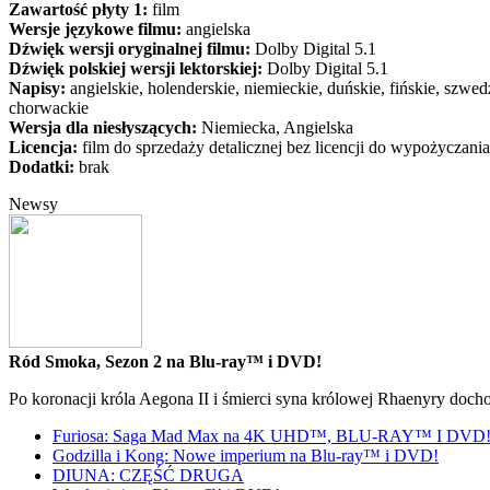
Zawartość płyty 1:
film
Wersje językowe filmu:
angielska
Dźwięk wersji oryginalnej filmu:
Dolby Digital 5.1
Dźwięk polskiej wersji lektorskiej:
Dolby Digital 5.1
Napisy:
angielskie, holenderskie, niemieckie, duńskie, fińskie, szwedz
chorwackie
Wersja dla niesłyszących:
Niemiecka, Angielska
Licencja:
film do sprzedaży detalicznej bez licencji do wypożyczania
Dodatki:
brak
Newsy
Ród Smoka, Sezon 2 na Blu-ray™ i DVD!
Po koronacji króla Aegona II i śmierci syna królowej Rhaenyry doch
Furiosa: Saga Mad Max na 4K UHD™, BLU-RAY™ I DVD
Godzilla i Kong: Nowe imperium na Blu-ray™ i DVD!
DIUNA: CZĘŚĆ DRUGA