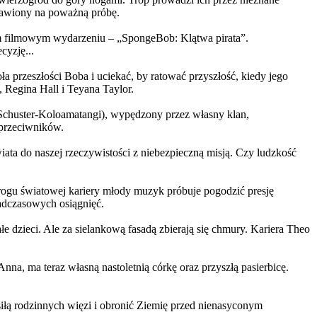
ystawiony na poważną próbę.
m filmowym wydarzeniu – „SpongeBob: Klątwa pirata”.
yzję...
a przeszłości Boba i uciekać, by ratować przyszłość, kiedy jego
 Regina Hall i Teyana Taylor.
us Schuster-Koloamatangi), wypędzony przez własny klan,
 przeciwników.
ata do naszej rzeczywistości z niebezpieczną misją. Czy ludzkość
rogu światowej kariery młody muzyk próbuje pogodzić presję
nadczasowych osiągnięć.
 dzieci. Ale za sielankową fasadą zbierają się chmury. Kariera Theo
ma teraz własną nastoletnią córkę oraz przyszłą pasierbicę.
iłą rodzinnych więzi i obronić Ziemię przed nienasyconym