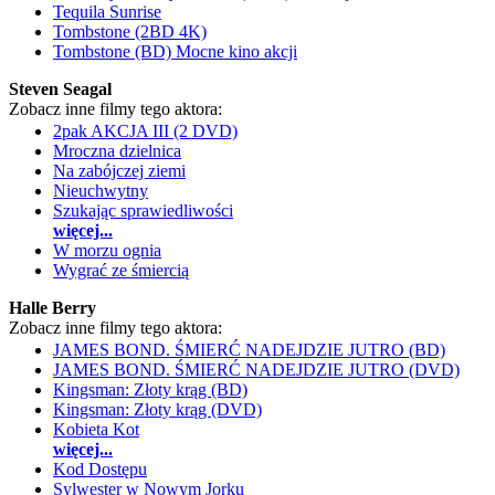
Tequila Sunrise
Tombstone (2BD 4K)
Tombstone (BD) Mocne kino akcji
Steven Seagal
Zobacz inne filmy tego aktora:
2pak AKCJA III (2 DVD)
Mroczna dzielnica
Na zabójczej ziemi
Nieuchwytny
Szukając sprawiedliwości
więcej...
W morzu ognia
Wygrać ze śmiercią
Halle Berry
Zobacz inne filmy tego aktora:
JAMES BOND. ŚMIERĆ NADEJDZIE JUTRO (BD)
JAMES BOND. ŚMIERĆ NADEJDZIE JUTRO (DVD)
Kingsman: Złoty krąg (BD)
Kingsman: Złoty krąg (DVD)
Kobieta Kot
więcej...
Kod Dostępu
Sylwester w Nowym Jorku