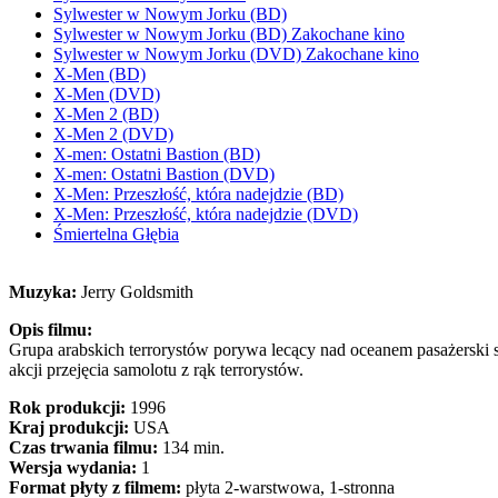
Sylwester w Nowym Jorku (BD)
Sylwester w Nowym Jorku (BD) Zakochane kino
Sylwester w Nowym Jorku (DVD) Zakochane kino
X-Men (BD)
X-Men (DVD)
X-Men 2 (BD)
X-Men 2 (DVD)
X-men: Ostatni Bastion (BD)
X-men: Ostatni Bastion (DVD)
X-Men: Przeszłość, która nadejdzie (BD)
X-Men: Przeszłość, która nadejdzie (DVD)
Śmiertelna Głębia
Muzyka:
Jerry Goldsmith
Opis filmu:
Grupa arabskich terrorystów porywa lecący nad oceanem pasażerski s
akcji przejęcia samolotu z rąk terrorystów.
Rok produkcji:
1996
Kraj produkcji:
USA
Czas trwania filmu:
134 min.
Wersja wydania:
1
Format płyty z filmem:
płyta 2-warstwowa, 1-stronna