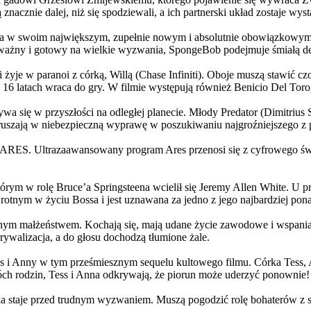
 znacznie dalej, niż się spodziewali, a ich partnerski układ zostaje w
życia w swoim największym, zupełnie nowym i absolutnie obowiązkowy
ażny i gotowy na wielkie wyzwania, SpongeBob podejmuje śmiałą dec
yje w paranoi z córką, Willą (Chase Infiniti). Oboje muszą stawić czoł
16 latach wraca do gry. W filmie występują również Benicio Del Toro,
grywa się w przyszłości na odległej planecie. Młody Predator (Dimitri
 ruszają w niebezpieczną wyprawę w poszukiwaniu najgroźniejszego z
: ARES. Ultrazaawansowany program Ares przenosi się z cyfrowego świ
rym w rolę Bruce’a Springsteena wcielił się Jeremy Allen White. U p
rotnym w życiu Bossa i jest uznawana za jedno z jego najbardziej po
jnym małżeństwem. Kochają się, mają udane życie zawodowe i wspaniałe
ywalizacja, a do głosu dochodzą tłumione żale.
 w tym prześmiesznym sequelu kultowego filmu. Córka Tess, Anna, 
h rodzin, Tess i Anna odkrywają, że piorun może uderzyć ponownie!
la staje przed trudnym wyzwaniem. Muszą pogodzić rolę bohaterów z s