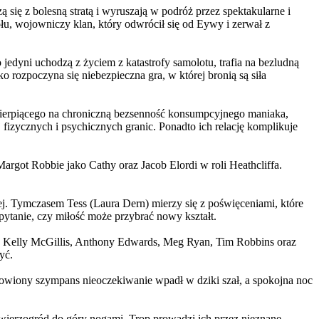
 się z bolesną stratą i wyruszają w podróż przez spektakularne i
, wojowniczy klan, który odwrócił się od Eywy i zerwał z
yni uchodzą z życiem z katastrofy samolotu, trafia na bezludną
rozpoczyna się niebezpieczna gra, w której bronią są siła
ierpiącego na chroniczną bezsenność konsumpcyjnego maniaka,
 fizycznych i psychicznych granic. Ponadto ich relację komplikuje
argot Robbie jako Cathy oraz Jacob Elordi w roli Heathcliffa.
ej. Tymczasem Tess (Laura Dern) mierzy się z poświęceniami, które
ytanie, czy miłość może przybrać nowy kształt.
er, Kelly McGillis, Anthony Edwards, Meg Ryan, Tim Robbins oraz
yć.
omowiony szympans nieoczekiwanie wpadł w dziki szał, a spokojna noc
ierzogród do góry nogami. Trop prowadzi ich przez nieznane