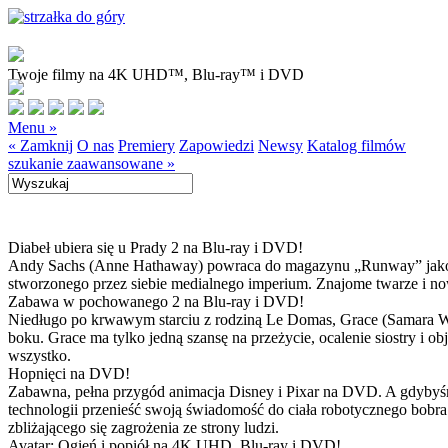
Twoje filmy na 4K UHD™, Blu-ray™ i DVD
Menu »
« Zamknij
O nas
Premiery
Zapowiedzi
Newsy
Katalog filmów
szukanie zaawansowane »
Diabeł ubiera się u Prady 2 na Blu-ray i DVD!
Andy Sachs (Anne Hathaway) powraca do magazynu „Runway” jako now
stworzonego przez siebie medialnego imperium. Znajome twarze i now
Zabawa w pochowanego 2 na Blu-ray i DVD!
Niedługo po krwawym starciu z rodziną Le Domas, Grace (Samara Wea
boku. Grace ma tylko jedną szansę na przeżycie, ocalenie siostry i
wszystko.
Hopnięci na DVD!
Zabawna, pełna przygód animacja Disney i Pixar na DVD. A gdybyśmy
technologii przenieść swoją świadomość do ciała robotycznego bobra
zbliżającego się zagrożenia ze strony ludzi.
Avatar: Ogień i popiół na 4K UHD, Blu-ray i DVD!