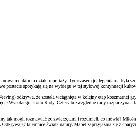
a redaktorka działu reportaży. Tymczasem jej legendarna była szefo
e postacie spotykają się na wybiegu w tej stylowej kontynuacji kulto
ving) odkrywa, że została wciągnięta w kolejny etap koszmarnej gry
 objęcie Wysokiego Tronu Rady. Cztery bezwzględne rody rozpoczynają 
 tak mogli rozmawiać ze zwierzętami i rozumieli, co mówią? Miłośni
. Odkrywając tajemnice świata natury, Mabel zaprzyjaźnia się z char