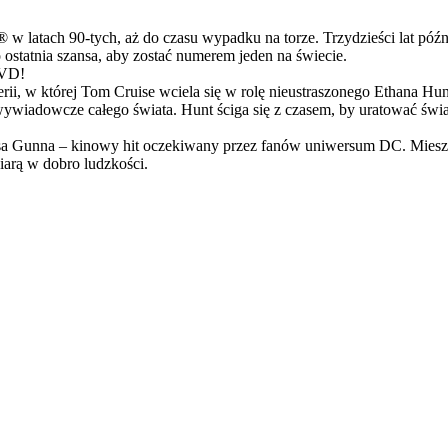
latach 90-tych, aż do czasu wypadku na torze. Trzydzieści lat późn
ostatnia szansa, aby zostać numerem jeden na świecie.
DVD!
serii, w której Tom Cruise wciela się w rolę nieustraszonego Ethana 
ci wywiadowcze całego świata. Hunt ściga się z czasem, by uratować świ
Gunna – kinowy hit oczekiwany przez fanów uniwersum DC. Mieszanka
arą w dobro ludzkości.