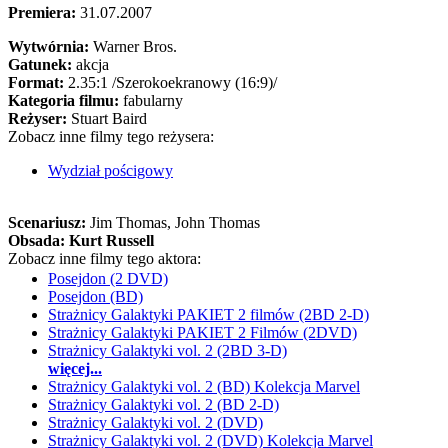
Premiera:
31.07.2007
Wytwórnia:
Warner Bros.
Gatunek:
akcja
Format:
2.35:1
/Szerokoekranowy (16:9)/
Kategoria filmu:
fabularny
Reżyser:
Stuart Baird
Zobacz inne filmy tego reżysera:
Wydział pościgowy
Scenariusz:
Jim Thomas
, John Thomas
Obsada:
Kurt Russell
Zobacz inne filmy tego aktora:
Posejdon (2 DVD)
Posejdon (BD)
Strażnicy Galaktyki PAKIET 2 filmów (2BD 2-D)
Strażnicy Galaktyki PAKIET 2 Filmów (2DVD)
Strażnicy Galaktyki vol. 2 (2BD 3-D)
więcej...
Strażnicy Galaktyki vol. 2 (BD) Kolekcja Marvel
Strażnicy Galaktyki vol. 2 (BD 2-D)
Strażnicy Galaktyki vol. 2 (DVD)
Strażnicy Galaktyki vol. 2 (DVD) Kolekcja Marvel