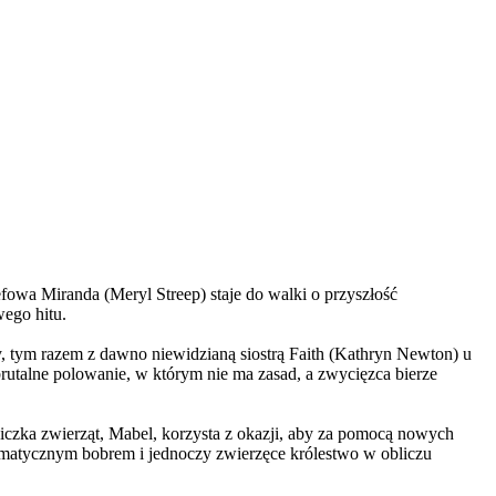
wa Miranda (Meryl Streep) staje do walki o przyszłość
wego hitu.
, tym razem z dawno niewidzianą siostrą Faith (Kathryn Newton) u
brutalne polowanie, w którym nie ma zasad, a zwycięzca bierze
czka zwierząt, Mabel, korzysta z okazji, aby za pomocą nowych
yzmatycznym bobrem i jednoczy zwierzęce królestwo w obliczu