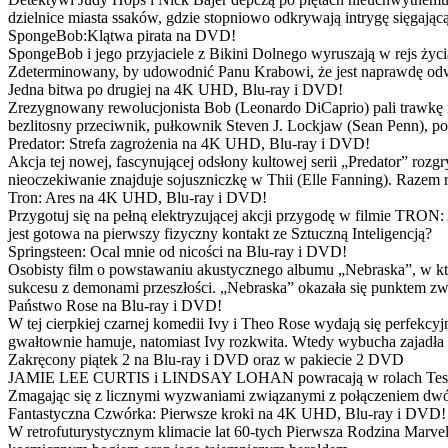
dzielnice miasta ssaków, gdzie stopniowo odkrywają intrygę sięgającą
SpongeBob:Klątwa pirata na DVD!
SpongeBob i jego przyjaciele z Bikini Dolnego wyruszają w rejs 
Zdeterminowany, by udowodnić Panu Krabowi, że jest naprawdę odw
Jedna bitwa po drugiej na 4K UHD, Blu-ray i DVD!
Zrezygnowany rewolucjonista Bob (Leonardo DiCaprio) pali trawkę i ż
bezlitosny przeciwnik, pułkownik Steven J. Lockjaw (Sean Penn), po 
Predator: Strefa zagrożenia na 4K UHD, Blu-ray i DVD!
Akcja tej nowej, fascynującej odsłony kultowej serii „Predator” roz
nieoczekiwanie znajduje sojuszniczkę w Thii (Elle Fanning). Razem
Tron: Ares na 4K UHD, Blu-ray i DVD!
Przygotuj się na pełną elektryzującej akcji przygodę w filmie TRON
jest gotowa na pierwszy fizyczny kontakt ze Sztuczną Inteligencją?
Springsteen: Ocal mnie od nicości na Blu-ray i DVD!
Osobisty film o powstawaniu akustycznego albumu „Nebraska”, w któ
sukcesu z demonami przeszłości. „Nebraska” okazała się punktem zw
Państwo Rose na Blu-ray i DVD!
W tej cierpkiej czarnej komedii Ivy i Theo Rose wydają się perfekcy
gwałtownie hamuje, natomiast Ivy rozkwita. Wtedy wybucha zajadła r
Zakręcony piątek 2 na Blu-ray i DVD oraz w pakiecie 2 DVD
JAMIE LEE CURTIS i LINDSAY LOHAN powracają w rolach Tess i Anny
Zmagając się z licznymi wyzwaniami związanymi z połączeniem dwóc
Fantastyczna Czwórka: Pierwsze kroki na 4K UHD, Blu-ray i DVD!
W retrofuturystycznym klimacie lat 60-tych Pierwsza Rodzina Marve