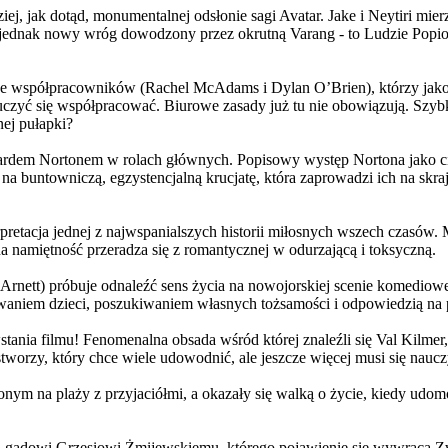
j, jak dotąd, monumentalnej odsłonie sagi Avatar. Jake i Neytiri mierzą
jednak nowy wróg dowodzony przez okrutną Varang - to Ludzie Popiołu
 współpracowników (Rachel McAdams i Dylan O’Brien), którzy jako jed
yć się współpracować. Biurowe zasady już tu nie obowiązują. Szybko 
nej pułapki?
wardem Nortonem w rolach głównych. Popisowy występ Nortona jako c
a buntowniczą, egzystencjalną krucjatę, która zaprowadzi ich na skraj
etacja jednej z najwspanialszych historii miłosnych wszech czasów. M
na namiętność przeradza się z romantycznej w odurzającą i toksyczną.
Arnett) próbuje odnaleźć sens życia na nowojorskiej scenie komediow
owaniem dzieci, poszukiwaniem własnych tożsamości i odpowiedzią na p
wstania filmu! Fenomenalna obsada wśród której znaleźli się Val Kilm
orzy, który chce wiele udowodnić, ale jeszcze więcej musi się naucz
onym na plaży z przyjaciółmi, a okazały się walką o życie, kiedy ud
 gadowi Grzesiowi Żmijewskiemu, którego pojawienie się wywraca Zw