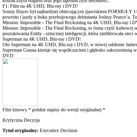
kosmicznym bogiem oraz jego tajemniczym heroldem...
F1: Film na 4K UHD, Blu-ray i DVD!
Sonny Hayes był najbardziej obiecującym zjawiskiem FORMUŁY 1® w 
powrotu i jazdy u boku przebojowego debiutanta Joshuy Pearce’a. To 
Mission: Impossible - The Final Reckoning na 4K UHD, Blu-ray i 
Mission: Impossible - The Final Reckoning, to ósma część kultowej 
poszukiwania Entity - sztucznej inteligencji, która zinfiltrowała sie
Superman na 4K UHD, Blu-ray i DVD!
Oto Superman na 4K UHD, Blu-ray i DVD, w nowej odsłonie Jamesa 
Superman Gunna kieruje się współczuciem i głęboko zakorzenioną wi
DVD
Film kinowy *
polskie napisy do wersji oryginalnej *
Krytyczna Decyzja
Tytuł oryginalny:
Executive Decision