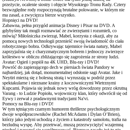
przeżycie, ocalenie siostry i objęcie Wysokiego Tronu Rady. Cztery
bezwzględne rody rozpoczynają brutalne polowanie, w którym nie
ma zasad, a zwycięzca bierze wszystko.
Hopnięci na DVD!
Zabawna, pełna przygód animacja Disney i Pixar na DVD. A
gdybyśmy tak mogli rozmawiać ze zwierzętami i rozumieli, co
mówią? Miłośniczka zwierząt, Mabel, korzysta z okazji, aby za
pomocą nowych technologii przenieść swoją świadomość do ciała
robotycznego bobra. Odkrywając tajemnice świata natury, Mabel
zaprzyjaźnia się z charyzmatycznym bobrem i jednoczy zwierzęce
królestwo w obliczu zbliżającego się zagrożenia ze strony ludzi.
Avatar: Ogień i popiół na 4K UHD, Blu-ray i DVD!
Powróć do zapierającego dech w piersiach świata Pandory w
najbardziej, jak dotąd, monumentalnej odsłonie sagi Avatar. Jake i
Neytiri mierzą się z bolesną stratą i wyruszają w podróż przez
spektakularne i nieznane krainy z koczowniczymi Wietrznymi
Kupcami. Pojawia się jednak nowy wróg dowodzony przez okrutną
Varang - to Ludzie Popiołu, wojowniczy klan, który odwrócił się od
Eywy i zerwał z pradawnymi tradycjami Na'vi.
Pomocy na Blu-ray i DVD!
W tym tętniącym czarnym humorem thrillerze psychologicznym
dwoje współpracowników (Rachel McAdams i Dylan O’Brien),
którzy jako jedyni uchodzą z życiem z katastrofy samolotu, trafia na
bezludną wyspę. Aby przetrwać, muszą przezwyciężyć wzajemną
niechęć i nauczyć się współpracować. Biurowe zasady już tu nie