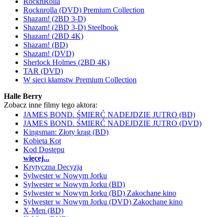
RocknRolla
Rocknrolla (DVD) Premium Collection
Shazam! (2BD 3-D)
Shazam! (2BD 3-D) Steelbook
Shazam! (2BD 4K)
Shazam! (BD)
Shazam! (DVD)
Sherlock Holmes (2BD 4K)
TAR (DVD)
W sieci kłamstw Premium Collection
Halle Berry
Zobacz inne filmy tego aktora:
JAMES BOND. ŚMIERĆ NADEJDZIE JUTRO (BD)
JAMES BOND. ŚMIERĆ NADEJDZIE JUTRO (DVD)
Kingsman: Złoty krąg (BD)
Kobieta Kot
Kod Dostępu
więcej...
Krytyczna Decyzja
Sylwester w Nowym Jorku
Sylwester w Nowym Jorku (BD)
Sylwester w Nowym Jorku (BD) Zakochane kino
Sylwester w Nowym Jorku (DVD) Zakochane kino
X-Men (BD)