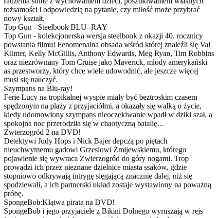
radzenia sobie z wychowaniem dzieci, poszukiwaniem własnych
tożsamości i odpowiedzią na pytanie, czy miłość może przybrać
nowy kształt.
Top Gun - Steelbook BLU- RAY
Top Gun - kolekcjonerska wersja steelbook z okazji 40. rocznicy
powstania filmu! Fenomenalna obsada wśród której znaleźli się Val
Kilmer, Kelly McGillis, Anthony Edwards, Meg Ryan, Tim Robbins
oraz niezrównany Tom Cruise jako Maverick, młody amerykański
as przestworzy, który chce wiele udowodnić, ale jeszcze więcej
musi się nauczyć.
Szympans na Blu-ray!
Ferie Lucy na tropikalnej wyspie miały być beztroskim czasem
spędzonym na plaży z przyjaciółmi, a okazały się walką o życie,
kiedy udomowiony szympans nieoczekiwanie wpadł w dziki szał, a
spokojna noc przerodziła się w chaotyczną batalię...
Zwierzogród 2 na DVD!
Detektywi Judy Hops i Nick Bajer depczą po piętach
nieuchwytnemu gadowi Grzesiowi Żmijewskiemu, którego
pojawienie się wywraca Zwierzogród do góry nogami. Trop
prowadzi ich przez nieznane dzielnice miasta ssaków, gdzie
stopniowo odkrywają intrygę sięgającą znacznie dalej, niż się
spodziewali, a ich partnerski układ zostaje wystawiony na poważną
próbę.
SpongeBob:Klątwa pirata na DVD!
SpongeBob i jego przyjaciele z Bikini Dolnego wyruszają w rejs