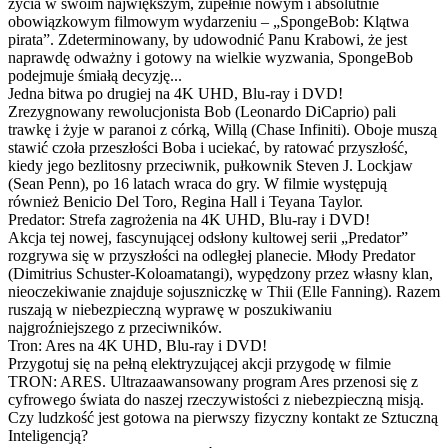
życia w swoim największym, zupełnie nowym i absolutnie
obowiązkowym filmowym wydarzeniu – „SpongeBob: Klątwa
pirata”. Zdeterminowany, by udowodnić Panu Krabowi, że jest
naprawdę odważny i gotowy na wielkie wyzwania, SpongeBob
podejmuje śmiałą decyzję...
Jedna bitwa po drugiej na 4K UHD, Blu-ray i DVD!
Zrezygnowany rewolucjonista Bob (Leonardo DiCaprio) pali
trawkę i żyje w paranoi z córką, Willą (Chase Infiniti). Oboje muszą
stawić czoła przeszłości Boba i uciekać, by ratować przyszłość,
kiedy jego bezlitosny przeciwnik, pułkownik Steven J. Lockjaw
(Sean Penn), po 16 latach wraca do gry. W filmie występują
również Benicio Del Toro, Regina Hall i Teyana Taylor.
Predator: Strefa zagrożenia na 4K UHD, Blu-ray i DVD!
Akcja tej nowej, fascynującej odsłony kultowej serii „Predator”
rozgrywa się w przyszłości na odległej planecie. Młody Predator
(Dimitrius Schuster-Koloamatangi), wypędzony przez własny klan,
nieoczekiwanie znajduje sojuszniczkę w Thii (Elle Fanning). Razem
ruszają w niebezpieczną wyprawę w poszukiwaniu
najgroźniejszego z przeciwników.
Tron: Ares na 4K UHD, Blu-ray i DVD!
Przygotuj się na pełną elektryzującej akcji przygodę w filmie
TRON: ARES. Ultrazaawansowany program Ares przenosi się z
cyfrowego świata do naszej rzeczywistości z niebezpieczną misją.
Czy ludzkość jest gotowa na pierwszy fizyczny kontakt ze Sztuczną
Inteligencją?