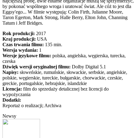
najcięższą próbę, dwie elitarne organizacje muszą się sprzymierzyć,
by pokonać wspólnego wroga i uratować świat. Ale cóż to jest dla
Eggsy'ego... W filmie występują: Colin Firth, Julianne Moore,
Taron Egerton, Mark Strong, Halle Berry, Elton John, Channing
Tatum i Jeff Bridges.
Rok produkcji:
2017
Kraj produkcji:
USA
Czas trwania filmu:
135 min.
Wersja wydania:
1
Wersje językowe filmu:
polska, angielska, węgierska, turecka,
czeska
Dźwięk wersji oryginalnej filmu:
Dolby Digital 5.1
Napisy:
słoweńskie, rumuńskie, słowackie, serbskie, angielskie,
polskie, węgierskie, tureckie, bułgarskie, chorwackie, czeskie,
greckie, portugalskie, hebrajskie, islandzkie
Licencja:
film do sprzedaży detalicznej bez licencji do
wypożyczania
Dodatki:
Reportaż o realizacji; Archiwa
Newsy