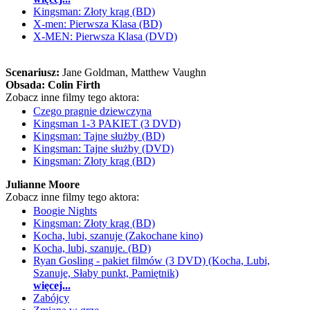
Kingsman: Złoty krąg (BD)
X-men: Pierwsza Klasa (BD)
X-MEN: Pierwsza Klasa (DVD)
Scenariusz:
Jane Goldman
, Matthew Vaughn
Obsada:
Colin Firth
Zobacz inne filmy tego aktora:
Czego pragnie dziewczyna
Kingsman 1-3 PAKIET (3 DVD)
Kingsman: Tajne służby (BD)
Kingsman: Tajne służby (DVD)
Kingsman: Złoty krąg (BD)
Julianne Moore
Zobacz inne filmy tego aktora:
Boogie Nights
Kingsman: Złoty krąg (BD)
Kocha, lubi, szanuje (Zakochane kino)
Kocha, lubi, szanuje. (BD)
Ryan Gosling - pakiet filmów (3 DVD) (Kocha, Lubi,
Szanuje, Słaby punkt, Pamiętnik)
więcej...
Zabójcy