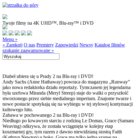
Twoje filmy na 4K UHD™, Blu-ray™ i DVD
Menu »
« Zamknij
O nas
Premiery
Zapowiedzi
Newsy
Katalog filmów
szukanie zaawansowane »
Diabeł ubiera się u Prady 2 na Blu-ray i DVD!
Andy Sachs (Anne Hathaway) powraca do magazynu „Runway”
jako nowa redaktorka działu reportaży. Tymczasem jej legendarna
była szefowa Miranda (Meryl Streep) staje do walki o przyszłość
stworzonego przez siebie medialnego imperium. Znajome twarze i
nowe postacie spotykają się na wybiegu w tej stylowej kontynuacji
kultowego hitu.
Zabawa w pochowanego 2 na Blu-ray i DVD!
Niedługo po krwawym starciu z rodziną Le Domas, Grace (Samara
Weaving) odkrywa, że została wciągnięta w kolejny etap
koszmarnej gry, tym razem z dawno niewidzianą siostrą Faith
(Kathryn Newton) u boku. Grace ma tylko jedną szansę na