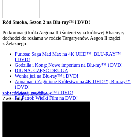
Ród Smoka, Sezon 2 na Blu-ray™ i DVD!
Po koronacji króla Aegona II i śmierci syna królowej Rhaenyry
dochodzi do rozłamu w rodzie Targaryenów. Aegon II rządzi
z Żelaznego...
Furiosa: Saga Mad Max na 4K UHD™, BLU-RAY™
I DVD!
Godzilla i Kong: Nowe imperium na Blu-ray™ i DVD!
DIUNA: CZĘŚĆ DRUGA
Wonka już na Blu-ray™ i DVD!
Aquaman i Zaginione Królestwo na 4K UHD™, Blu-ray™
i DVD!
Marvels na Blu-ray™ i DVD!
zobacz więcej newsów »
Psi Patrol: Wielki Film na DVD!
Zwiastuny