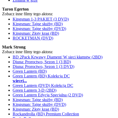
Zmiana w grze
Taron Egerton
Zobacz inne filmy tego aktora:
Kingsman 1-3 PAKIET (3 DVD)
Kingsman: Tajne służby (BD)
Kingsman: Tajne służby (DVD)
Kingsman: Złoty krąg (BD)
ROCKETMAN (DVD)
Mark Strong
Zobacz inne filmy tego aktora:
BD 2Pack Krwawy Diament/ W sieci kłamstw (2BD)
Diuna: Proroctwo, Sezon 1 (3 BD)
Diuna: Proroctwo, Sezon 1 (3 DVD)
Green Lantern (BD)
Green Lantern (BD) Kolekcja DC
więcej...
Green Lantern (DVD) Kolekcja DC
Green Lantern 3-D (2BD)
Green Lantern Edycja Specjalna (2 DVD)
Kingsman: Tajne służby (BD)
Kingsman: Tajne służby (DVD)
Kingsman: Złoty krąg (BD)
Rockandrolla (BD) Premium Collection