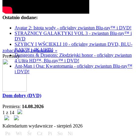
Ostatnio dodane:
Avatar 2: Istota wody - oficjalny zwiastun Blu-ray™ i DVD!
STRAŻNICY GALAKTYKI VOL 3 - zwiastun Blu-ray™ i
DVD
SZYBCY I WŚCIEKLI 10 - oficjalny zwiastun DVD, BLU-
RAY™ i 4K UHD!
zobacz więcej zwiastunów »
Dungeons & Dragons: Złodziejski honor - oficjalny zwiastun
Premiery
4 Ultra HD™, Blu-ray™ i DVD!
Ant-Man i Osa: Kwantomania - oficjalny zwiastun Blu-ray™
i DVD!
Dom dobry (DVD)
Premiera:
14.08.2026
1 z 14
Kalendarium wydawnicze -
sierpień
2026
Pn
Wt
Śr
Cz
Pi
So
Ni