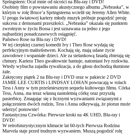
Springsteen: Ocal mnie od nicości na Blu-ray i DVD!
Osobisty film o powstawaniu akustycznego albumu „Nebraska”, w
którym w rolę Bruce’a Springsteena wcielił się Jeremy Allen White.
U progu światowej kariery młody muzyk próbuje pogodzić presję
sukcesu z demonami przeszłości. „Nebraska” okazała się punktem
zwrotnym w życiu Bossa i jest uznawana za jedno z jego
najbardziej ponadczasowych osiągnięć.
Państwo Rose na Blu-ray i DVD!
W tej cierpkiej czarnej komedii Ivy i Theo Rose wydają się
perfekcyjnym małżeństwem. Kochają się, mają udane życie
zawodowe i wspaniałe dzieci. Ale za sielankową fasadą zbierają się
chmury. Kariera Theo gwałtownie hamuje, natomiast Ivy rozkwita.
Wtedy wybucha zajadła rywalizacja, a do głosu dochodzą tłumione
żale.
Zakręcony piątek 2 na Blu-ray i DVD oraz w pakiecie 2 DVD
JAMIE LEE CURTIS i LINDSAY LOHAN powracają w rolach
Tess i Anny w tym prześmiesznym sequelu kultowego filmu. Córka
Tess, Anna, ma teraz własną nastoletnią córkę oraz przyszłą
pasierbicę. Zmagając się z licznymi wyzwaniami związanymi z
połączeniem dwóch rodzin, Tess i Anna odkrywają, że piorun może
uderzyć ponownie!
Fantastyczna Czwórka: Pierwsze kroki na 4K UHD, Blu-ray i
DVD!
W retrofuturystycznym klimacie lat 60-tych Pierwsza Rodzina
Marvela staje przed trudnym wyzwaniem. Muszą pogodzić rolę