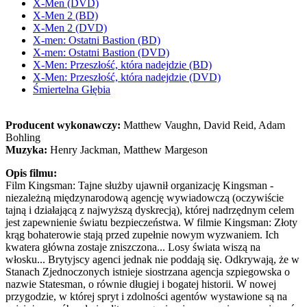
X-Men (DVD)
X-Men 2 (BD)
X-Men 2 (DVD)
X-men: Ostatni Bastion (BD)
X-men: Ostatni Bastion (DVD)
X-Men: Przeszłość, która nadejdzie (BD)
X-Men: Przeszłość, która nadejdzie (DVD)
Śmiertelna Głębia
Producent wykonawczy:
Matthew Vaughn, David Reid, Adam
Bohling
Muzyka:
Henry Jackman, Matthew Margeson
Opis filmu:
Film Kingsman: Tajne służby ujawnił organizację Kingsman -
niezależną międzynarodową agencję wywiadowczą (oczywiście
tajną i działającą z najwyższą dyskrecją), której nadrzędnym celem
jest zapewnienie światu bezpieczeństwa. W filmie Kingsman: Złoty
krąg bohaterowie stają przed zupełnie nowym wyzwaniem. Ich
kwatera główna zostaje zniszczona... Losy świata wiszą na
włosku... Brytyjscy agenci jednak nie poddają się. Odkrywają, że w
Stanach Zjednoczonych istnieje siostrzana agencja szpiegowska o
nazwie Statesman, o równie długiej i bogatej historii. W nowej
przygodzie, w której spryt i zdolności agentów wystawione są na