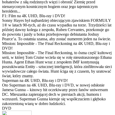
bohaterów z siłą rodzinnych więzi i obronić Ziemię przed
nienasyconym kosmicznym bogiem oraz jego tajemniczym
heroldem...
F1: Film na 4K UHD, Blu-ray i DVD!
Sonny Hayes był najbardziej obiecującym zjawiskiem FORMUŁY
1® w latach 90-tych, aż do czasu wypadku na torze. Trzydzieści lat
później dawny kolega z zespołu, Ruben Cervantes, przekonuje go
do powrotu i jazdy u boku przebojowego debiutanta Joshuy
Pearce’a. To ostatnia szansa, aby zostać numerem jeden na świecie.
Mission: Impossible - The Final Reckoning na 4K UHD, Blu-ray i
DVD!
Mission: Impossible - The Final Reckoning, to ósma część kultowej
serii, w której Tom Cruise wciela się w rolę nieustraszonego Ethana
Hunta. Agent Ethan Hunt wraz z zespołem IMF kontynuują
poszukiwania Entity - sztucznej inteligencji, która zinfiltrowała sieci
wywiadowcze całego świata. Hunt ściga się z czasem, by uratować
świat, który znamy.
Superman na 4K UHD, Blu-ray i DVD!
Oto Superman na 4K UHD, Blu-ray i DVD, w nowej odsłonie
Jamesa Gunna – kinowy hit oczekiwany przez fanów uniwersum
DC. Mieszanka zapierającej dech w piersiach akcji, humoru i
wzruszeń. Superman Gunna kieruje się współczuciem i głęboko
zakorzenioną wiarą w dobro ludzkości.
DVD