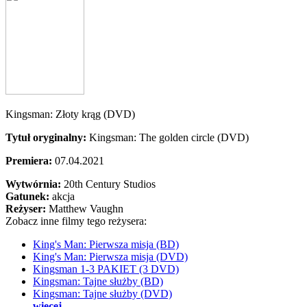
Kingsman: Złoty krąg (DVD)
Tytuł oryginalny:
Kingsman: The golden circle (DVD)
Premiera:
07.04.2021
Wytwórnia:
20th Century Studios
Gatunek:
akcja
Reżyser:
Matthew Vaughn
Zobacz inne filmy tego reżysera:
King's Man: Pierwsza misja (BD)
King's Man: Pierwsza misja (DVD)
Kingsman 1-3 PAKIET (3 DVD)
Kingsman: Tajne służby (BD)
Kingsman: Tajne służby (DVD)
więcej...