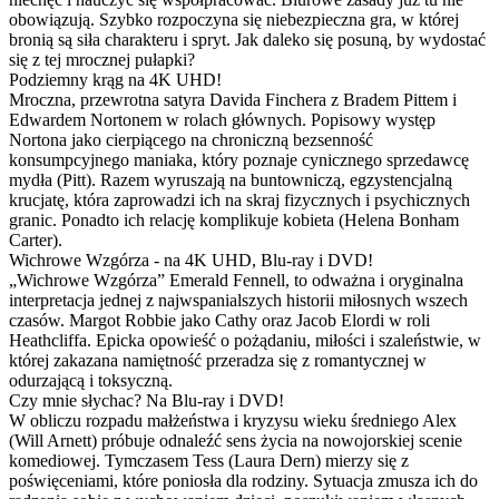
obowiązują. Szybko rozpoczyna się niebezpieczna gra, w której
bronią są siła charakteru i spryt. Jak daleko się posuną, by wydostać
się z tej mrocznej pułapki?
Podziemny krąg na 4K UHD!
Mroczna, przewrotna satyra Davida Finchera z Bradem Pittem i
Edwardem Nortonem w rolach głównych. Popisowy występ
Nortona jako cierpiącego na chroniczną bezsenność
konsumpcyjnego maniaka, który poznaje cynicznego sprzedawcę
mydła (Pitt). Razem wyruszają na buntowniczą, egzystencjalną
krucjatę, która zaprowadzi ich na skraj fizycznych i psychicznych
granic. Ponadto ich relację komplikuje kobieta (Helena Bonham
Carter).
Wichrowe Wzgórza - na 4K UHD, Blu-ray i DVD!
„Wichrowe Wzgórza” Emerald Fennell, to odważna i oryginalna
interpretacja jednej z najwspanialszych historii miłosnych wszech
czasów. Margot Robbie jako Cathy oraz Jacob Elordi w roli
Heathcliffa. Epicka opowieść o pożądaniu, miłości i szaleństwie, w
której zakazana namiętność przeradza się z romantycznej w
odurzającą i toksyczną.
Czy mnie słychac? Na Blu-ray i DVD!
W obliczu rozpadu małżeństwa i kryzysu wieku średniego Alex
(Will Arnett) próbuje odnaleźć sens życia na nowojorskiej scenie
komediowej. Tymczasem Tess (Laura Dern) mierzy się z
poświęceniami, które poniosła dla rodziny. Sytuacja zmusza ich do