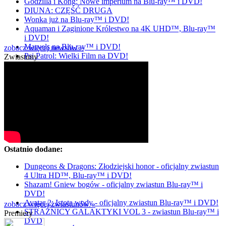
Godzilla i Kong: Nowe imperium na Blu-ray™ i DVD!
DIUNA: CZĘŚĆ DRUGA
Wonka już na Blu-ray™ i DVD!
Aquaman i Zaginione Królestwo na 4K UHD™, Blu-ray™
i DVD!
Marvels na Blu-ray™ i DVD!
zobacz więcej newsów »
Psi Patrol: Wielki Film na DVD!
Zwiastuny
Ostatnio dodane:
Dungeons & Dragons: Złodziejski honor - oficjalny zwiastun
4 Ultra HD™, Blu-ray™ i DVD!
Shazam! Gniew bogów - oficjalny zwiastun Blu-ray™ i
DVD!
Avatar 2: Istota wody - oficjalny zwiastun Blu-ray™ i DVD!
zobacz więcej zwiastunów »
STRAŻNICY GALAKTYKI VOL 3 - zwiastun Blu-ray™ i
Premiery
DVD