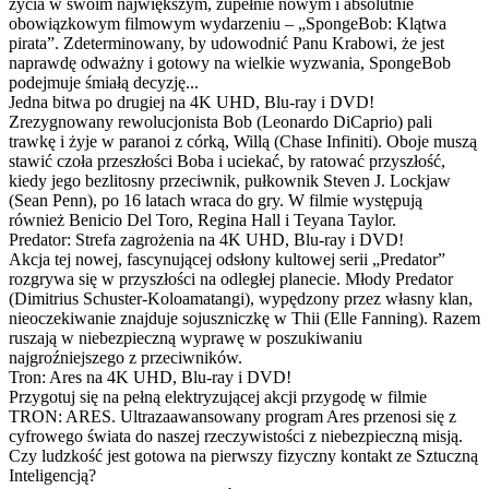
życia w swoim największym, zupełnie nowym i absolutnie
obowiązkowym filmowym wydarzeniu – „SpongeBob: Klątwa
pirata”. Zdeterminowany, by udowodnić Panu Krabowi, że jest
naprawdę odważny i gotowy na wielkie wyzwania, SpongeBob
podejmuje śmiałą decyzję...
Jedna bitwa po drugiej na 4K UHD, Blu-ray i DVD!
Zrezygnowany rewolucjonista Bob (Leonardo DiCaprio) pali
trawkę i żyje w paranoi z córką, Willą (Chase Infiniti). Oboje muszą
stawić czoła przeszłości Boba i uciekać, by ratować przyszłość,
kiedy jego bezlitosny przeciwnik, pułkownik Steven J. Lockjaw
(Sean Penn), po 16 latach wraca do gry. W filmie występują
również Benicio Del Toro, Regina Hall i Teyana Taylor.
Predator: Strefa zagrożenia na 4K UHD, Blu-ray i DVD!
Akcja tej nowej, fascynującej odsłony kultowej serii „Predator”
rozgrywa się w przyszłości na odległej planecie. Młody Predator
(Dimitrius Schuster-Koloamatangi), wypędzony przez własny klan,
nieoczekiwanie znajduje sojuszniczkę w Thii (Elle Fanning). Razem
ruszają w niebezpieczną wyprawę w poszukiwaniu
najgroźniejszego z przeciwników.
Tron: Ares na 4K UHD, Blu-ray i DVD!
Przygotuj się na pełną elektryzującej akcji przygodę w filmie
TRON: ARES. Ultrazaawansowany program Ares przenosi się z
cyfrowego świata do naszej rzeczywistości z niebezpieczną misją.
Czy ludzkość jest gotowa na pierwszy fizyczny kontakt ze Sztuczną
Inteligencją?