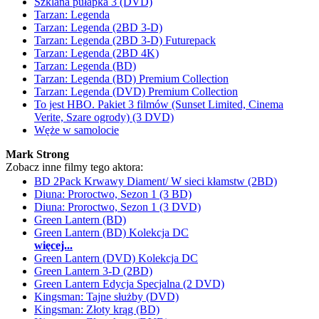
Szklana pułapka 3 (DVD)
Tarzan: Legenda
Tarzan: Legenda (2BD 3-D)
Tarzan: Legenda (2BD 3-D) Futurepack
Tarzan: Legenda (2BD 4K)
Tarzan: Legenda (BD)
Tarzan: Legenda (BD) Premium Collection
Tarzan: Legenda (DVD) Premium Collection
To jest HBO. Pakiet 3 filmów (Sunset Limited, Cinema
Verite, Szare ogrody) (3 DVD)
Węże w samolocie
Mark Strong
Zobacz inne filmy tego aktora:
BD 2Pack Krwawy Diament/ W sieci kłamstw (2BD)
Diuna: Proroctwo, Sezon 1 (3 BD)
Diuna: Proroctwo, Sezon 1 (3 DVD)
Green Lantern (BD)
Green Lantern (BD) Kolekcja DC
więcej...
Green Lantern (DVD) Kolekcja DC
Green Lantern 3-D (2BD)
Green Lantern Edycja Specjalna (2 DVD)
Kingsman: Tajne służby (DVD)
Kingsman: Złoty krąg (BD)