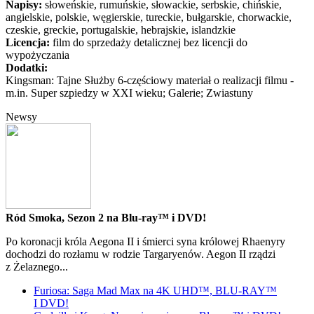
Napisy:
słoweńskie, rumuńskie, słowackie, serbskie, chińskie,
angielskie, polskie, węgierskie, tureckie, bułgarskie, chorwackie,
czeskie, greckie, portugalskie, hebrajskie, islandzkie
Licencja:
film do sprzedaży detalicznej bez licencji do
wypożyczania
Dodatki:
Kingsman: Tajne Służby 6-częściowy materiał o realizacji filmu -
m.in. Super szpiedzy w XXI wieku; Galerie; Zwiastuny
Newsy
Ród Smoka, Sezon 2 na Blu-ray™ i DVD!
Po koronacji króla Aegona II i śmierci syna królowej Rhaenyry
dochodzi do rozłamu w rodzie Targaryenów. Aegon II rządzi
z Żelaznego...
Furiosa: Saga Mad Max na 4K UHD™, BLU-RAY™
I DVD!