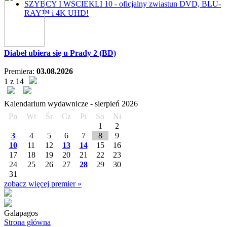
SZYBCY I WŚCIEKLI 10 - oficjalny zwiastun DVD, BLU-
RAY™ i 4K UHD!
Diabeł ubiera się u Prady 2 (BD)
Premiera:
03.08.2026
1 z 14
Kalendarium wydawnicze -
sierpień
2026
Pn
Wt
Śr
Cz
Pi
So
Ni
1
2
3
4
5
6
7
8
9
10
11
12
13
14
15
16
17
18
19
20
21
22
23
24
25
26
27
28
29
30
31
zobacz więcej premier »
Galapagos
Strona główna