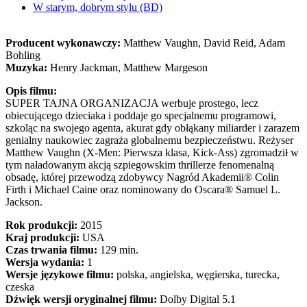
W starym, dobrym stylu (BD)
Producent wykonawczy:
Matthew Vaughn, David Reid, Adam
Bohling
Muzyka:
Henry Jackman, Matthew Margeson
Opis filmu:
SUPER TAJNA ORGANIZACJA werbuje prostego, lecz
obiecującego dzieciaka i poddaje go specjalnemu programowi,
szkoląc na swojego agenta, akurat gdy obłąkany miliarder i zarazem
genialny naukowiec zagraża globalnemu bezpieczeństwu. Reżyser
Matthew Vaughn (X-Men: Pierwsza klasa, Kick-Ass) zgromadził w
tym naładowanym akcją szpiegowskim thrillerze fenomenalną
obsadę, której przewodzą zdobywcy Nagród Akademii® Colin
Firth i Michael Caine oraz nominowany do Oscara® Samuel L.
Jackson.
Rok produkcji:
2015
Kraj produkcji:
USA
Czas trwania filmu:
129 min.
Wersja wydania:
1
Wersje językowe filmu:
polska, angielska, węgierska, turecka,
czeska
Dźwięk wersji oryginalnej filmu:
Dolby Digital 5.1