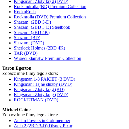
Kingsman: Złoty krąg (DVD)
Rockandrolla (BD) Premium Collection
RocknRolla
Rocknrolla (DVD) Premium Collection
Shazam! (2BD 3-D)
Shazam! (2BD 3-D) Steelbook
Shazam! (2BD 4K)
Shazam! (BD)
Shazam! (DVD)
Sherlock Holmes (2BD 4K)
TAR (DVD)
W sieci kłamstw Premium Collection
Taron Egerton
Zobacz inne filmy tego aktora:
Kingsman 1-3 PAKIET (3 DVD)
Kingsman: Tajne służby (DVD)
Kingsman: Złoty krąg (BD)
Kingsman: Złoty krąg (DVD)
ROCKETMAN (DVD)
Michael Caine
Zobacz inne filmy tego aktora:
Austin Powers in Goldmember
Auta 2 (2BD 3-D) Disney Pixar