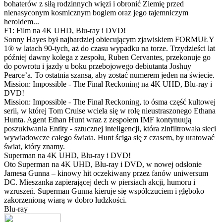
bohaterów z siłą rodzinnych więzi i obronić Ziemię przed
nienasyconym kosmicznym bogiem oraz jego tajemniczym
heroldem...
F1: Film na 4K UHD, Blu-ray i DVD!
Sonny Hayes był najbardziej obiecującym zjawiskiem FORMUŁY
1® w latach 90-tych, aż do czasu wypadku na torze. Trzydzieści lat
później dawny kolega z zespołu, Ruben Cervantes, przekonuje go
do powrotu i jazdy u boku przebojowego debiutanta Joshuy
Pearce’a. To ostatnia szansa, aby zostać numerem jeden na świecie.
Mission: Impossible - The Final Reckoning na 4K UHD, Blu-ray i
DVD!
Mission: Impossible - The Final Reckoning, to ósma część kultowej
serii, w której Tom Cruise wciela się w rolę nieustraszonego Ethana
Hunta. Agent Ethan Hunt wraz z zespołem IMF kontynuują
poszukiwania Entity - sztucznej inteligencji, która zinfiltrowała sieci
wywiadowcze całego świata. Hunt ściga się z czasem, by uratować
świat, który znamy.
Superman na 4K UHD, Blu-ray i DVD!
Oto Superman na 4K UHD, Blu-ray i DVD, w nowej odsłonie
Jamesa Gunna – kinowy hit oczekiwany przez fanów uniwersum
DC. Mieszanka zapierającej dech w piersiach akcji, humoru i
wzruszeń. Superman Gunna kieruje się współczuciem i głęboko
zakorzenioną wiarą w dobro ludzkości.
Blu-ray