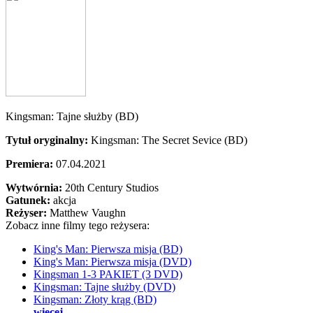
Kingsman: Tajne służby (BD)
Tytuł oryginalny:
Kingsman: The Secret Sevice (BD)
Premiera:
07.04.2021
Wytwórnia:
20th Century Studios
Gatunek:
akcja
Reżyser:
Matthew Vaughn
Zobacz inne filmy tego reżysera:
King's Man: Pierwsza misja (BD)
King's Man: Pierwsza misja (DVD)
Kingsman 1-3 PAKIET (3 DVD)
Kingsman: Tajne służby (DVD)
Kingsman: Złoty krąg (BD)
więcej...