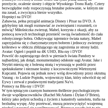
przeżycie, ocalenie siostry i objęcie Wysokiego Tronu Rady. Cztery
bezwzględne rody rozpoczynają brutalne polowanie, w którym nie
ma zasad, a zwycięzca bierze wszystko.
Hopnięci na DVD!
Zabawna, pełna przygód animacja Disney i Pixar na DVD. A
gdybyśmy tak mogli rozmawiać ze zwierzętami i rozumieli, co
mówią? Miłośniczka zwierząt, Mabel, korzysta z okazji, aby za
pomocą nowych technologii przenieść swoją świadomość do ciała
robotycznego bobra. Odkrywając tajemnice świata natury, Mabel
zaprzyjaźnia się z charyzmatycznym bobrem i jednoczy zwierzęce
królestwo w obliczu zbliżającego się zagrożenia ze strony ludzi.
Avatar: Ogień i popiół na 4K UHD, Blu-ray i DVD!
Powróć do zapierającego dech w piersiach świata Pandory w
najbardziej, jak dotąd, monumentalnej odsłonie sagi Avatar. Jake i
Neytiri mierzą się z bolesną stratą i wyruszają w podróż przez
spektakularne i nieznane krainy z koczowniczymi Wietrznymi
Kupcami. Pojawia się jednak nowy wróg dowodzony przez okrutną
Varang - to Ludzie Popiołu, wojowniczy klan, który odwrócił się od
Eywy i zerwał z pradawnymi tradycjami Na'vi.
Pomocy na Blu-ray i DVD!
W tym tętniącym czarnym humorem thrillerze psychologicznym
dwoje współpracowników (Rachel McAdams i Dylan O’Brien),
którzy jako jedyni uchodzą z życiem z katastrofy samolotu, trafia na
bezludną wyspę. Aby przetrwać, muszą przezwyciężyć wzajemną
niechęć i nauczyć się współpracować. Biurowe zasady już tu nie