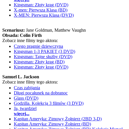
Kingsman: Złoty krąg (DVD)
X-men: Pierwsza Klasa (BD)
X-MEN: Pierwsza Klasa (DVD)
Scenariusz:
Jane Goldman
, Matthew Vaughn
Obsada:
Colin Firth
Zobacz inne filmy tego aktora:
Czego pragnie dziewczyna
Kingsman 1-3 PAKIET (3 DVD)
Kingsman: Tajne służby (DVD)
Kingsman: Złoty krąg (BD)
Kingsman: Złoty krąg (DVD)
Samuel L. Jackson
Zobacz inne filmy tego aktora:
Czas zabijania
Długi pocałunek na dobranoc
Glass (DVD)
Godzilla. Kolekcja 3 filmów (3 DVD)
Ja, twardziel
więcej...
Kapitan Ameryka: Zimowy Żołnierz (2BD 3-D)
Kapitan Ameryka: Zimowy Żołnierz (BD)