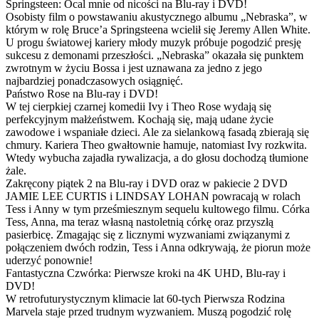
Springsteen: Ocal mnie od nicości na Blu-ray i DVD!
Osobisty film o powstawaniu akustycznego albumu „Nebraska”, w
którym w rolę Bruce’a Springsteena wcielił się Jeremy Allen White.
U progu światowej kariery młody muzyk próbuje pogodzić presję
sukcesu z demonami przeszłości. „Nebraska” okazała się punktem
zwrotnym w życiu Bossa i jest uznawana za jedno z jego
najbardziej ponadczasowych osiągnięć.
Państwo Rose na Blu-ray i DVD!
W tej cierpkiej czarnej komedii Ivy i Theo Rose wydają się
perfekcyjnym małżeństwem. Kochają się, mają udane życie
zawodowe i wspaniałe dzieci. Ale za sielankową fasadą zbierają się
chmury. Kariera Theo gwałtownie hamuje, natomiast Ivy rozkwita.
Wtedy wybucha zajadła rywalizacja, a do głosu dochodzą tłumione
żale.
Zakręcony piątek 2 na Blu-ray i DVD oraz w pakiecie 2 DVD
JAMIE LEE CURTIS i LINDSAY LOHAN powracają w rolach
Tess i Anny w tym prześmiesznym sequelu kultowego filmu. Córka
Tess, Anna, ma teraz własną nastoletnią córkę oraz przyszłą
pasierbicę. Zmagając się z licznymi wyzwaniami związanymi z
połączeniem dwóch rodzin, Tess i Anna odkrywają, że piorun może
uderzyć ponownie!
Fantastyczna Czwórka: Pierwsze kroki na 4K UHD, Blu-ray i
DVD!
W retrofuturystycznym klimacie lat 60-tych Pierwsza Rodzina
Marvela staje przed trudnym wyzwaniem. Muszą pogodzić rolę