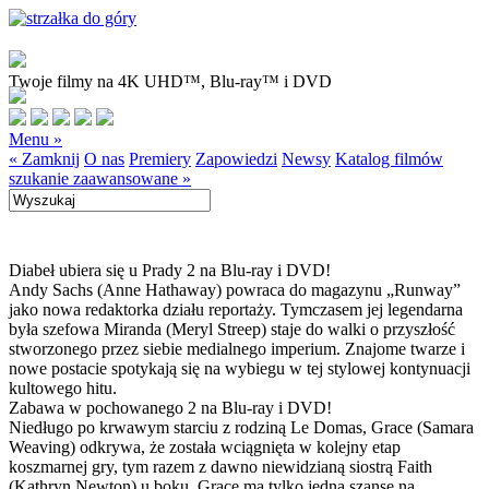
Twoje filmy na 4K UHD™, Blu-ray™ i DVD
Menu »
« Zamknij
O nas
Premiery
Zapowiedzi
Newsy
Katalog filmów
szukanie zaawansowane »
Diabeł ubiera się u Prady 2 na Blu-ray i DVD!
Andy Sachs (Anne Hathaway) powraca do magazynu „Runway”
jako nowa redaktorka działu reportaży. Tymczasem jej legendarna
była szefowa Miranda (Meryl Streep) staje do walki o przyszłość
stworzonego przez siebie medialnego imperium. Znajome twarze i
nowe postacie spotykają się na wybiegu w tej stylowej kontynuacji
kultowego hitu.
Zabawa w pochowanego 2 na Blu-ray i DVD!
Niedługo po krwawym starciu z rodziną Le Domas, Grace (Samara
Weaving) odkrywa, że została wciągnięta w kolejny etap
koszmarnej gry, tym razem z dawno niewidzianą siostrą Faith
(Kathryn Newton) u boku. Grace ma tylko jedną szansę na