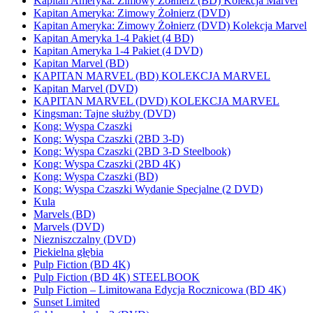
Kapitan Ameryka: Zimowy Żołnierz (BD) Kolekcja Marvel
Kapitan Ameryka: Zimowy Żołnierz (DVD)
Kapitan Ameryka: Zimowy Żołnierz (DVD) Kolekcja Marvel
Kapitan Ameryka 1-4 Pakiet (4 BD)
Kapitan Ameryka 1-4 Pakiet (4 DVD)
Kapitan Marvel (BD)
KAPITAN MARVEL (BD) KOLEKCJA MARVEL
Kapitan Marvel (DVD)
KAPITAN MARVEL (DVD) KOLEKCJA MARVEL
Kingsman: Tajne służby (DVD)
Kong: Wyspa Czaszki
Kong: Wyspa Czaszki (2BD 3-D)
Kong: Wyspa Czaszki (2BD 3-D Steelbook)
Kong: Wyspa Czaszki (2BD 4K)
Kong: Wyspa Czaszki (BD)
Kong: Wyspa Czaszki Wydanie Specjalne (2 DVD)
Kula
Marvels (BD)
Marvels (DVD)
Niezniszczalny (DVD)
Piekielna głębia
Pulp Fiction (BD 4K)
Pulp Fiction (BD 4K) STEELBOOK
Pulp Fiction – Limitowana Edycja Rocznicowa (BD 4K)
Sunset Limited