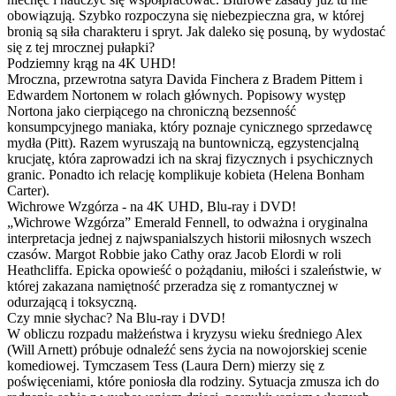
obowiązują. Szybko rozpoczyna się niebezpieczna gra, w której
bronią są siła charakteru i spryt. Jak daleko się posuną, by wydostać
się z tej mrocznej pułapki?
Podziemny krąg na 4K UHD!
Mroczna, przewrotna satyra Davida Finchera z Bradem Pittem i
Edwardem Nortonem w rolach głównych. Popisowy występ
Nortona jako cierpiącego na chroniczną bezsenność
konsumpcyjnego maniaka, który poznaje cynicznego sprzedawcę
mydła (Pitt). Razem wyruszają na buntowniczą, egzystencjalną
krucjatę, która zaprowadzi ich na skraj fizycznych i psychicznych
granic. Ponadto ich relację komplikuje kobieta (Helena Bonham
Carter).
Wichrowe Wzgórza - na 4K UHD, Blu-ray i DVD!
„Wichrowe Wzgórza” Emerald Fennell, to odważna i oryginalna
interpretacja jednej z najwspanialszych historii miłosnych wszech
czasów. Margot Robbie jako Cathy oraz Jacob Elordi w roli
Heathcliffa. Epicka opowieść o pożądaniu, miłości i szaleństwie, w
której zakazana namiętność przeradza się z romantycznej w
odurzającą i toksyczną.
Czy mnie słychac? Na Blu-ray i DVD!
W obliczu rozpadu małżeństwa i kryzysu wieku średniego Alex
(Will Arnett) próbuje odnaleźć sens życia na nowojorskiej scenie
komediowej. Tymczasem Tess (Laura Dern) mierzy się z
poświęceniami, które poniosła dla rodziny. Sytuacja zmusza ich do