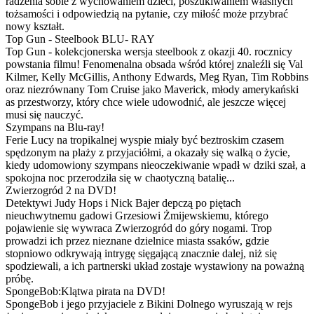
radzenia sobie z wychowaniem dzieci, poszukiwaniem własnych
tożsamości i odpowiedzią na pytanie, czy miłość może przybrać
nowy kształt.
Top Gun - Steelbook BLU- RAY
Top Gun - kolekcjonerska wersja steelbook z okazji 40. rocznicy
powstania filmu! Fenomenalna obsada wśród której znaleźli się Val
Kilmer, Kelly McGillis, Anthony Edwards, Meg Ryan, Tim Robbins
oraz niezrównany Tom Cruise jako Maverick, młody amerykański
as przestworzy, który chce wiele udowodnić, ale jeszcze więcej
musi się nauczyć.
Szympans na Blu-ray!
Ferie Lucy na tropikalnej wyspie miały być beztroskim czasem
spędzonym na plaży z przyjaciółmi, a okazały się walką o życie,
kiedy udomowiony szympans nieoczekiwanie wpadł w dziki szał, a
spokojna noc przerodziła się w chaotyczną batalię...
Zwierzogród 2 na DVD!
Detektywi Judy Hops i Nick Bajer depczą po piętach
nieuchwytnemu gadowi Grzesiowi Żmijewskiemu, którego
pojawienie się wywraca Zwierzogród do góry nogami. Trop
prowadzi ich przez nieznane dzielnice miasta ssaków, gdzie
stopniowo odkrywają intrygę sięgającą znacznie dalej, niż się
spodziewali, a ich partnerski układ zostaje wystawiony na poważną
próbę.
SpongeBob:Klątwa pirata na DVD!
SpongeBob i jego przyjaciele z Bikini Dolnego wyruszają w rejs