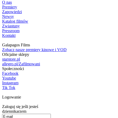
O nas
Premiery
Zapowiedzi
Newsy
Katalog filmów
Zwiastuny
Pressroom
Kontakt
Galapagos Films
Zobacz nasze premiery kinowe i VOD
Oficjalne sklepy
starstore.pl
allegro.pl/Zafilmowani
Społeczności
Facebook
Youtube
Instagram
Tik Tok
Logowanie
Zaloguj się jeśli jesteś
dziennikarzem