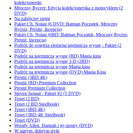
kolekcjonerski
Mroczny Rycerz: Edycja kolekcjonerska z motocyklem (2
DVD)
Na zabójczej ziemi
Pakiet Ch. Nolan (6 DVD: Batman Początek, Mroczny
Rycerz, Prestiż, Incepcja)
Pakiet Ch. Nolan (6BD: Batman Początek, Mroczny Rycerz,
Prestiż, Incepcja)
Podróż do wnętrza ziemi/na tajemniczą wyspę - Pakiet (2
DVD)
Podróż na tajemniczą wyspę (BD) Magia kina
Podróż na tajemniczą wyspę 3-D (2BD)
Podróż na tajemniczą wyspę Magia kina
Podróż na tejemniczą wyspę (DVD) Magia Kina
Prestiż (3BD 4K)
Prestiż (BD) Premium Collection
Prestiż Premium Collection
Steven Seagal - Pakiet #2 (5 DVD)
Tenet (2 BD)
Tenet (2 BD Steelbook)
Tenet (3BD 4K)
Tenet (3BD 4K Steelbook)
Tenet (DVD)
Woody Allen. Hannah i jej siostry (DVD)
W starym, dobrym stylu