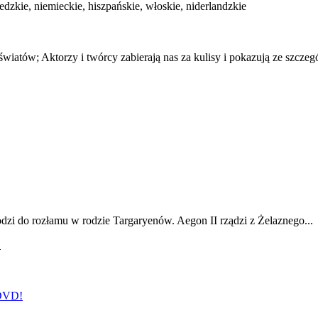
wedzkie, niemieckie, hiszpańskie, włoskie, niderlandzkie
tów; Aktorzy i twórcy zabierają nas za kulisy i pokazują ze szczegóła
odzi do rozłamu w rodzie Targaryenów. Aegon II rządzi z Żelaznego...
!
 DVD!