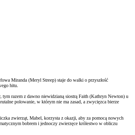
wa Miranda (Meryl Streep) staje do walki o przyszłość
wego hitu.
, tym razem z dawno niewidzianą siostrą Faith (Kathryn Newton) u
brutalne polowanie, w którym nie ma zasad, a zwycięzca bierze
czka zwierząt, Mabel, korzysta z okazji, aby za pomocą nowych
yzmatycznym bobrem i jednoczy zwierzęce królestwo w obliczu