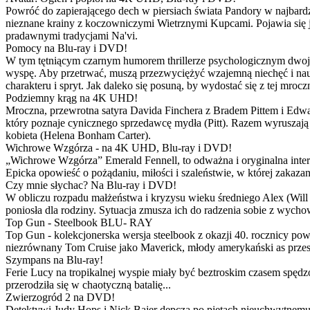
Powróć do zapierającego dech w piersiach świata Pandory w najbardzie
nieznane krainy z koczowniczymi Wietrznymi Kupcami. Pojawia się 
pradawnymi tradycjami Na'vi.
Pomocy na Blu-ray i DVD!
W tym tętniącym czarnym humorem thrillerze psychologicznym dwoje
wyspę. Aby przetrwać, muszą przezwyciężyć wzajemną niechęć i naucz
charakteru i spryt. Jak daleko się posuną, by wydostać się z tej mrocz
Podziemny krąg na 4K UHD!
Mroczna, przewrotna satyra Davida Finchera z Bradem Pittem i Ed
który poznaje cynicznego sprzedawcę mydła (Pitt). Razem wyruszają n
kobieta (Helena Bonham Carter).
Wichrowe Wzgórza - na 4K UHD, Blu-ray i DVD!
„Wichrowe Wzgórza” Emerald Fennell, to odważna i oryginalna interpr
Epicka opowieść o pożądaniu, miłości i szaleństwie, w której zakaza
Czy mnie słychac? Na Blu-ray i DVD!
W obliczu rozpadu małżeństwa i kryzysu wieku średniego Alex (Will 
poniosła dla rodziny. Sytuacja zmusza ich do radzenia sobie z wych
Top Gun - Steelbook BLU- RAY
Top Gun - kolekcjonerska wersja steelbook z okazji 40. rocznicy po
niezrównany Tom Cruise jako Maverick, młody amerykański as przestw
Szympans na Blu-ray!
Ferie Lucy na tropikalnej wyspie miały być beztroskim czasem spędz
przerodziła się w chaotyczną batalię...
Zwierzogród 2 na DVD!
Detektywi Judy Hops i Nick Bajer depczą po piętach nieuchwytnemu