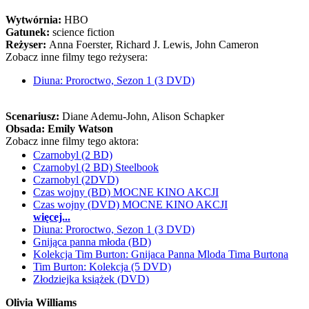
Wytwórnia:
HBO
Gatunek:
science fiction
Reżyser:
Anna Foerster, Richard J. Lewis, John Cameron
Zobacz inne filmy tego reżysera:
Diuna: Proroctwo, Sezon 1 (3 DVD)
Scenariusz:
Diane Ademu-John
, Alison Schapker
Obsada:
Emily Watson
Zobacz inne filmy tego aktora:
Czarnobyl (2 BD)
Czarnobyl (2 BD) Steelbook
Czarnobyl (2DVD)
Czas wojny (BD) MOCNE KINO AKCJI
Czas wojny (DVD) MOCNE KINO AKCJI
więcej...
Diuna: Proroctwo, Sezon 1 (3 DVD)
Gnijąca panna młoda (BD)
Kolekcja Tim Burton: Gnijaca Panna Mloda Tima Burtona
Tim Burton: Kolekcja (5 DVD)
Złodziejka książek (DVD)
Olivia Williams