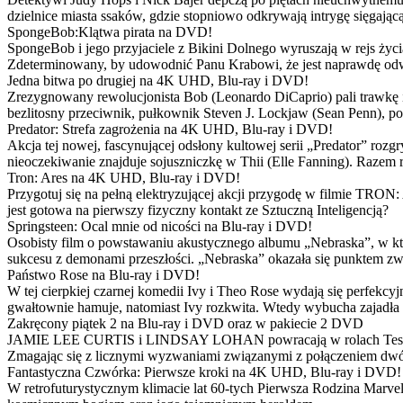
dzielnice miasta ssaków, gdzie stopniowo odkrywają intrygę sięgającą
SpongeBob:Klątwa pirata na DVD!
SpongeBob i jego przyjaciele z Bikini Dolnego wyruszają w rejs 
Zdeterminowany, by udowodnić Panu Krabowi, że jest naprawdę odw
Jedna bitwa po drugiej na 4K UHD, Blu-ray i DVD!
Zrezygnowany rewolucjonista Bob (Leonardo DiCaprio) pali trawkę i ż
bezlitosny przeciwnik, pułkownik Steven J. Lockjaw (Sean Penn), po 
Predator: Strefa zagrożenia na 4K UHD, Blu-ray i DVD!
Akcja tej nowej, fascynującej odsłony kultowej serii „Predator” roz
nieoczekiwanie znajduje sojuszniczkę w Thii (Elle Fanning). Razem
Tron: Ares na 4K UHD, Blu-ray i DVD!
Przygotuj się na pełną elektryzującej akcji przygodę w filmie TRON
jest gotowa na pierwszy fizyczny kontakt ze Sztuczną Inteligencją?
Springsteen: Ocal mnie od nicości na Blu-ray i DVD!
Osobisty film o powstawaniu akustycznego albumu „Nebraska”, w któ
sukcesu z demonami przeszłości. „Nebraska” okazała się punktem zw
Państwo Rose na Blu-ray i DVD!
W tej cierpkiej czarnej komedii Ivy i Theo Rose wydają się perfekcy
gwałtownie hamuje, natomiast Ivy rozkwita. Wtedy wybucha zajadła r
Zakręcony piątek 2 na Blu-ray i DVD oraz w pakiecie 2 DVD
JAMIE LEE CURTIS i LINDSAY LOHAN powracają w rolach Tess i Anny
Zmagając się z licznymi wyzwaniami związanymi z połączeniem dwóc
Fantastyczna Czwórka: Pierwsze kroki na 4K UHD, Blu-ray i DVD!
W retrofuturystycznym klimacie lat 60-tych Pierwsza Rodzina Marve