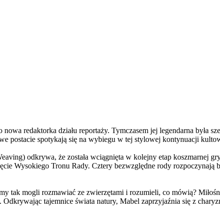
a redaktorka działu reportaży. Tymczasem jej legendarna była szefo
e postacie spotykają się na wybiegu w tej stylowej kontynuacji kulto
ving) odkrywa, że została wciągnięta w kolejny etap koszmarnej gry
 objęcie Wysokiego Tronu Rady. Cztery bezwzględne rody rozpoczynają 
 tak mogli rozmawiać ze zwierzętami i rozumieli, co mówią? Miłośni
. Odkrywając tajemnice świata natury, Mabel zaprzyjaźnia się z char