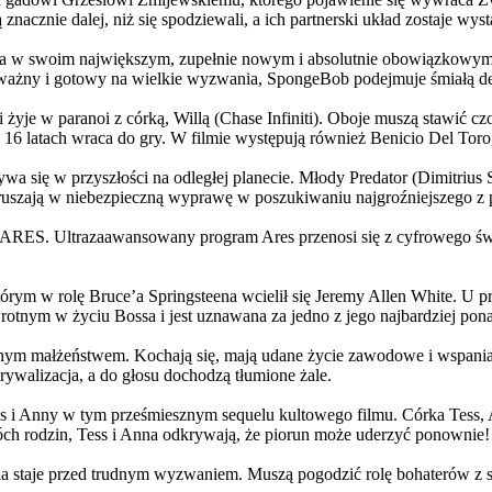
 znacznie dalej, niż się spodziewali, a ich partnerski układ zostaje w
życia w swoim największym, zupełnie nowym i absolutnie obowiązkowy
ażny i gotowy na wielkie wyzwania, SpongeBob podejmuje śmiałą dec
yje w paranoi z córką, Willą (Chase Infiniti). Oboje muszą stawić czoł
16 latach wraca do gry. W filmie występują również Benicio Del Toro,
grywa się w przyszłości na odległej planecie. Młody Predator (Dimitri
 ruszają w niebezpieczną wyprawę w poszukiwaniu najgroźniejszego z
: ARES. Ultrazaawansowany program Ares przenosi się z cyfrowego świ
rym w rolę Bruce’a Springsteena wcielił się Jeremy Allen White. U p
rotnym w życiu Bossa i jest uznawana za jedno z jego najbardziej po
jnym małżeństwem. Kochają się, mają udane życie zawodowe i wspaniałe
ywalizacja, a do głosu dochodzą tłumione żale.
 w tym prześmiesznym sequelu kultowego filmu. Córka Tess, Anna, 
h rodzin, Tess i Anna odkrywają, że piorun może uderzyć ponownie!
la staje przed trudnym wyzwaniem. Muszą pogodzić rolę bohaterów z s