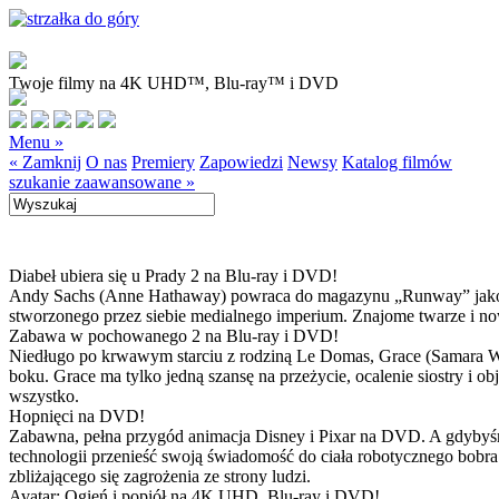
Twoje filmy na 4K UHD™, Blu-ray™ i DVD
Menu »
« Zamknij
O nas
Premiery
Zapowiedzi
Newsy
Katalog filmów
szukanie zaawansowane »
Diabeł ubiera się u Prady 2 na Blu-ray i DVD!
Andy Sachs (Anne Hathaway) powraca do magazynu „Runway” jako now
stworzonego przez siebie medialnego imperium. Znajome twarze i now
Zabawa w pochowanego 2 na Blu-ray i DVD!
Niedługo po krwawym starciu z rodziną Le Domas, Grace (Samara Wea
boku. Grace ma tylko jedną szansę na przeżycie, ocalenie siostry i
wszystko.
Hopnięci na DVD!
Zabawna, pełna przygód animacja Disney i Pixar na DVD. A gdybyśmy
technologii przenieść swoją świadomość do ciała robotycznego bobra
zbliżającego się zagrożenia ze strony ludzi.
Avatar: Ogień i popiół na 4K UHD, Blu-ray i DVD!