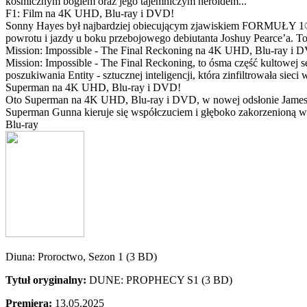
kosmicznym bogiem oraz jego tajemniczym heroldem...
F1: Film na 4K UHD, Blu-ray i DVD!
Sonny Hayes był najbardziej obiecującym zjawiskiem FORMUŁY 1® w 
powrotu i jazdy u boku przebojowego debiutanta Joshuy Pearce’a. To 
Mission: Impossible - The Final Reckoning na 4K UHD, Blu-ray i 
Mission: Impossible - The Final Reckoning, to ósma część kultowej 
poszukiwania Entity - sztucznej inteligencji, która zinfiltrowała sie
Superman na 4K UHD, Blu-ray i DVD!
Oto Superman na 4K UHD, Blu-ray i DVD, w nowej odsłonie Jamesa 
Superman Gunna kieruje się współczuciem i głęboko zakorzenioną wi
Blu-ray
Diuna: Proroctwo, Sezon 1 (3 BD)
Tytuł oryginalny:
DUNE: PROPHECY S1 (3 BD)
Premiera:
13.05.2025