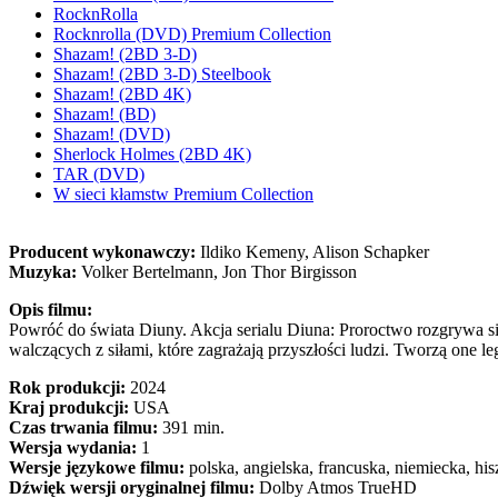
RocknRolla
Rocknrolla (DVD) Premium Collection
Shazam! (2BD 3-D)
Shazam! (2BD 3-D) Steelbook
Shazam! (2BD 4K)
Shazam! (BD)
Shazam! (DVD)
Sherlock Holmes (2BD 4K)
TAR (DVD)
W sieci kłamstw Premium Collection
Producent wykonawczy:
Ildiko Kemeny, Alison Schapker
Muzyka:
Volker Bertelmann, Jon Thor Birgisson
Opis filmu:
Powróć do świata Diuny. Akcja serialu Diuna: Proroctwo rozgrywa s
walczących z siłami, które zagrażają przyszłości ludzi. Tworzą one le
Rok produkcji:
2024
Kraj produkcji:
USA
Czas trwania filmu:
391 min.
Wersja wydania:
1
Wersje językowe filmu:
polska, angielska, francuska, niemiecka, hi
Dźwięk wersji oryginalnej filmu:
Dolby Atmos TrueHD