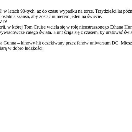
latach 90-tych, aż do czasu wypadku na torze. Trzydzieści lat późn
ostatnia szansa, aby zostać numerem jeden na świecie.
DVD!
serii, w której Tom Cruise wciela się w rolę nieustraszonego Ethana 
ci wywiadowcze całego świata. Hunt ściga się z czasem, by uratować świ
Gunna – kinowy hit oczekiwany przez fanów uniwersum DC. Mieszanka
arą w dobro ludzkości.