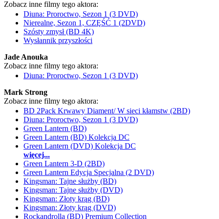
Zobacz inne filmy tego aktora:
Diuna: Proroctwo, Sezon 1 (3 DVD)
Nierealne, Sezon 1, CZĘŚĆ 1 (2DVD)
Szósty zmysł (BD 4K)
Wysłannik przyszłości
Jade Anouka
Zobacz inne filmy tego aktora:
Diuna: Proroctwo, Sezon 1 (3 DVD)
Mark Strong
Zobacz inne filmy tego aktora:
BD 2Pack Krwawy Diament/ W sieci kłamstw (2BD)
Diuna: Proroctwo, Sezon 1 (3 DVD)
Green Lantern (BD)
Green Lantern (BD) Kolekcja DC
Green Lantern (DVD) Kolekcja DC
więcej...
Green Lantern 3-D (2BD)
Green Lantern Edycja Specjalna (2 DVD)
Kingsman: Tajne służby (BD)
Kingsman: Tajne służby (DVD)
Kingsman: Złoty krąg (BD)
Kingsman: Złoty krąg (DVD)
Rockandrolla (BD) Premium Collection