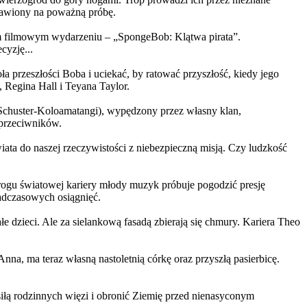
ystawiony na poważną próbę.
m filmowym wydarzeniu – „SpongeBob: Klątwa pirata”.
yzję...
a przeszłości Boba i uciekać, by ratować przyszłość, kiedy jego
 Regina Hall i Teyana Taylor.
us Schuster-Koloamatangi), wypędzony przez własny klan,
 przeciwników.
ata do naszej rzeczywistości z niebezpieczną misją. Czy ludzkość
rogu światowej kariery młody muzyk próbuje pogodzić presję
nadczasowych osiągnięć.
 dzieci. Ale za sielankową fasadą zbierają się chmury. Kariera Theo
ma teraz własną nastoletnią córkę oraz przyszłą pasierbicę.
iłą rodzinnych więzi i obronić Ziemię przed nienasyconym