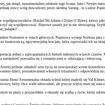
j, jak dotąd, monumentalnej odsłonie sagi Avatar. Jake i Neytiri mierzą
jednak nowy wróg dowodzony przez okrutną Varang - to Ludzie Popiołu
 współpracowników (Rachel McAdams i Dylan O’Brien), którzy jako jed
yć się współpracować. Biurowe zasady już tu nie obowiązują. Szybko 
nej pułapki?
wardem Nortonem w rolach głównych. Popisowy występ Nortona jako c
a buntowniczą, egzystencjalną krucjatę, która zaprowadzi ich na skraj
etacja jednej z najwspanialszych historii miłosnych wszech czasów. M
na namiętność przeradza się z romantycznej w odurzającą i toksyczną.
Arnett) próbuje odnaleźć sens życia na nowojorskiej scenie komediow
owaniem dzieci, poszukiwaniem własnych tożsamości i odpowiedzią na p
wstania filmu! Fenomenalna obsada wśród której znaleźli się Val Kilm
orzy, który chce wiele udowodnić, ale jeszcze więcej musi się naucz
onym na plaży z przyjaciółmi, a okazały się walką o życie, kiedy ud
 gadowi Grzesiowi Żmijewskiemu, którego pojawienie się wywraca Zw