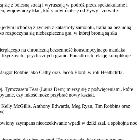
 się z bolesną stratą i wyruszają w podróż przez spektakularne i
, wojowniczy klan, który odwrócił się od Eywy i zerwał z
yni uchodzą z życiem z katastrofy samolotu, trafia na bezludną
rozpoczyna się niebezpieczna gra, w której bronią są siła
ierpiącego na chroniczną bezsenność konsumpcyjnego maniaka,
 fizycznych i psychicznych granic. Ponadto ich relację komplikuje
argot Robbie jako Cathy oraz Jacob Elordi w roli Heathcliffa.
ej. Tymczasem Tess (Laura Dern) mierzy się z poświęceniami, które
ytanie, czy miłość może przybrać nowy kształt.
er, Kelly McGillis, Anthony Edwards, Meg Ryan, Tim Robbins oraz
yć.
omowiony szympans nieoczekiwanie wpadł w dziki szał, a spokojna noc
ierzogród do góry nogami. Trop prowadzi ich przez nieznane