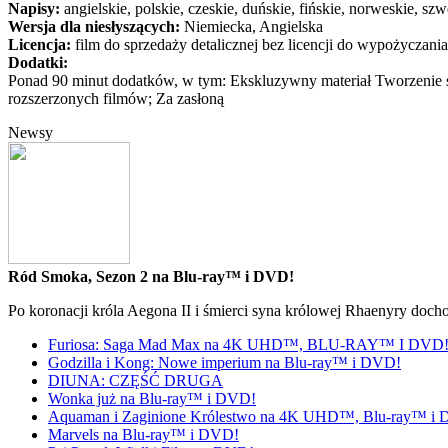
Napisy:
angielskie, polskie, czeskie, duńskie, fińskie, norweskie, sz
Wersja dla niesłyszących:
Niemiecka, Angielska
Licencja:
film do sprzedaży detalicznej bez licencji do wypożyczania
Dodatki:
Ponad 90 minut dodatków, w tym: Ekskluzywny materiał Tworzenie świa
rozszerzonych filmów; Za zasłoną
Newsy
Ród Smoka, Sezon 2 na Blu-ray™ i DVD!
Po koronacji króla Aegona II i śmierci syna królowej Rhaenyry doch
Furiosa: Saga Mad Max na 4K UHD™, BLU-RAY™ I DVD
Godzilla i Kong: Nowe imperium na Blu-ray™ i DVD!
DIUNA: CZĘŚĆ DRUGA
Wonka już na Blu-ray™ i DVD!
Aquaman i Zaginione Królestwo na 4K UHD™, Blu-ray™ i
Marvels na Blu-ray™ i DVD!