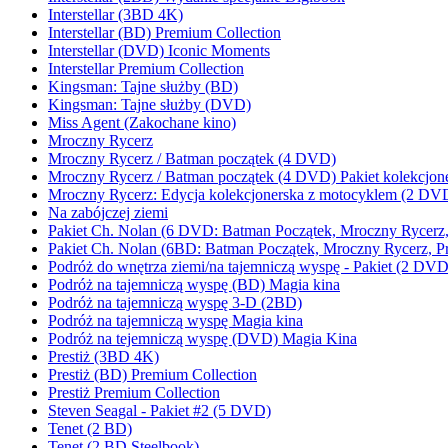
Interstellar (3BD 4K)
Interstellar (BD) Premium Collection
Interstellar (DVD) Iconic Moments
Interstellar Premium Collection
Kingsman: Tajne służby (BD)
Kingsman: Tajne służby (DVD)
Miss Agent (Zakochane kino)
Mroczny Rycerz
Mroczny Rycerz / Batman początek (4 DVD)
Mroczny Rycerz / Batman początek (4 DVD) Pakiet kolekcjone
Mroczny Rycerz: Edycja kolekcjonerska z motocyklem (2 DV
Na zabójczej ziemi
Pakiet Ch. Nolan (6 DVD: Batman Początek, Mroczny Rycerz, P
Pakiet Ch. Nolan (6BD: Batman Początek, Mroczny Rycerz, Pre
Podróż do wnętrza ziemi/na tajemniczą wyspę - Pakiet (2 DVD
Podróż na tajemniczą wyspę (BD) Magia kina
Podróż na tajemniczą wyspę 3-D (2BD)
Podróż na tajemniczą wyspę Magia kina
Podróż na tejemniczą wyspę (DVD) Magia Kina
Prestiż (3BD 4K)
Prestiż (BD) Premium Collection
Prestiż Premium Collection
Steven Seagal - Pakiet #2 (5 DVD)
Tenet (2 BD)
Tenet (2 BD Steelbook)