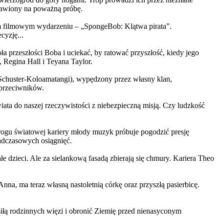
ystawiony na poważną próbę.
m filmowym wydarzeniu – „SpongeBob: Klątwa pirata”.
yzję...
a przeszłości Boba i uciekać, by ratować przyszłość, kiedy jego
 Regina Hall i Teyana Taylor.
us Schuster-Koloamatangi), wypędzony przez własny klan,
 przeciwników.
ata do naszej rzeczywistości z niebezpieczną misją. Czy ludzkość
rogu światowej kariery młody muzyk próbuje pogodzić presję
nadczasowych osiągnięć.
 dzieci. Ale za sielankową fasadą zbierają się chmury. Kariera Theo
ma teraz własną nastoletnią córkę oraz przyszłą pasierbicę.
iłą rodzinnych więzi i obronić Ziemię przed nienasyconym