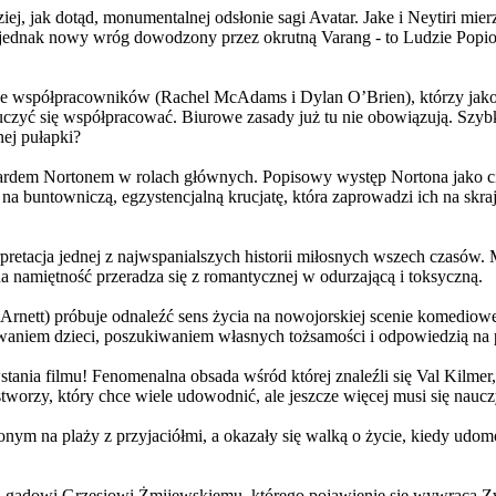
j, jak dotąd, monumentalnej odsłonie sagi Avatar. Jake i Neytiri mierzą
jednak nowy wróg dowodzony przez okrutną Varang - to Ludzie Popiołu
 współpracowników (Rachel McAdams i Dylan O’Brien), którzy jako jed
yć się współpracować. Biurowe zasady już tu nie obowiązują. Szybko 
nej pułapki?
wardem Nortonem w rolach głównych. Popisowy występ Nortona jako c
a buntowniczą, egzystencjalną krucjatę, która zaprowadzi ich na skraj
etacja jednej z najwspanialszych historii miłosnych wszech czasów. M
na namiętność przeradza się z romantycznej w odurzającą i toksyczną.
Arnett) próbuje odnaleźć sens życia na nowojorskiej scenie komediow
owaniem dzieci, poszukiwaniem własnych tożsamości i odpowiedzią na p
wstania filmu! Fenomenalna obsada wśród której znaleźli się Val Kilm
orzy, który chce wiele udowodnić, ale jeszcze więcej musi się naucz
onym na plaży z przyjaciółmi, a okazały się walką o życie, kiedy ud
 gadowi Grzesiowi Żmijewskiemu, którego pojawienie się wywraca Zw