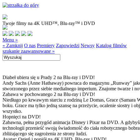
Twoje filmy na 4K UHD™, Blu-ray™ i DVD
Menu »
« Zamknij
O nas
Premiery
Zapowiedzi
Newsy
Katalog filmów
szukanie zaawansowane »
Diabeł ubiera się u Prady 2 na Blu-ray i DVD!
Andy Sachs (Anne Hathaway) powraca do magazynu „Runway” jako now
stworzonego przez siebie medialnego imperium. Znajome twarze i now
Zabawa w pochowanego 2 na Blu-ray i DVD!
Niedługo po krwawym starciu z rodziną Le Domas, Grace (Samara Wea
boku. Grace ma tylko jedną szansę na przeżycie, ocalenie siostry i
wszystko.
Hopnięci na DVD!
Zabawna, pełna przygód animacja Disney i Pixar na DVD. A gdybyśmy
technologii przenieść swoją świadomość do ciała robotycznego bobra
zbliżającego się zagrożenia ze strony ludzi.
Avatar: Ogień i popiół na 4K UHD, Blu-ray i DVD!