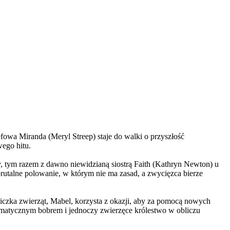
wa Miranda (Meryl Streep) staje do walki o przyszłość
wego hitu.
, tym razem z dawno niewidzianą siostrą Faith (Kathryn Newton) u
brutalne polowanie, w którym nie ma zasad, a zwycięzca bierze
czka zwierząt, Mabel, korzysta z okazji, aby za pomocą nowych
yzmatycznym bobrem i jednoczy zwierzęce królestwo w obliczu