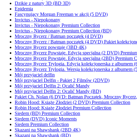
Dzikie z natury 3D (BD 3D)
Epidemia
Fascynujący Morgan Freeman w akcji (5 DVD)
Invictus - Niepokonany
Invictus - Niepokonany Premium Collection
Invictus - Niepokonany Premium Collection (BD)
Mroczny Rycerz / Batman początek (4 DVD)
Mroczny Rycerz / Batman początek (4 DVD) Pakiet kolekcjone
Mroczny Rycerz powstaje (3BD 4K)
Mroczny Rycerz Powstaje. Edycja specjalna (2 DVD) Premium
Mroczny Rycerz Powstaje. Edycja specjalna (2BD) Premium Co
Mroczny Rycerz Trylogia. Edycja kolekcjonerska z albumem 
Mroczny Rycerz Trylogia. Wersja kolekcjonerska z albumem 
Mój przyjaciel delfin
Mój przyjaciel Delfin - Pakiet 2 Filmów (2DVD)
Mój przyjaciel Delfin 2: Ocalić Mandy
Mój przyjaciel Delfin 2: Ocalić Mandy (BD)
Pakiet Ch. Nolan (6 DVD: Batman Początek, Mroczny Rycerz, P
Robin Hood: Książe Złodziei (2 DVD) Premium Collection
Robin Hood: Książę Złodziei Premium Collection
Siedem (BD) Premium Collection
Siedem (DVD) Iconic Moments
Siedem Premium Collection
Skazani na Shawshank (2BD 4K)
Skazani na Shawshank (BD)