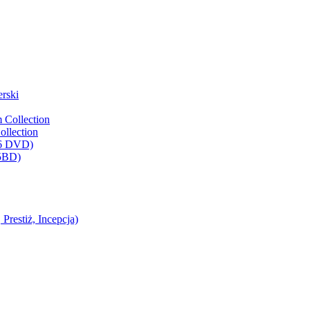
rski
 Collection
llection
(6 DVD)
(5BD)
restiż, Incepcja)