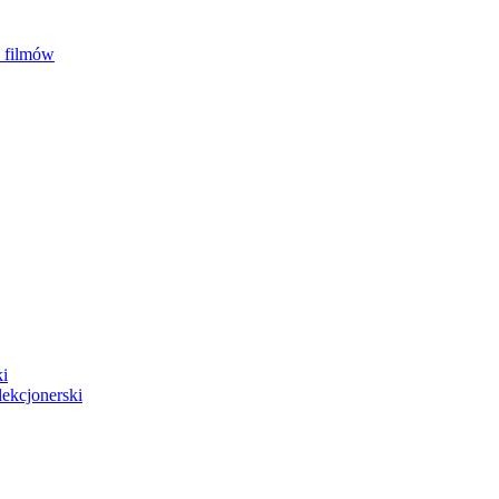
5 filmów
i
ekcjonerski