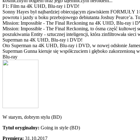
kosmicznym bogiem oraz jego tajemniczym heroldem...
F1: Film na 4K UHD, Blu-ray i DVD!
Sonny Hayes był najbardziej obiecującym zjawiskiem FORMUŁY 1® w 
powrotu i jazdy u boku przebojowego debiutanta Joshuy Pearce’a. To 
Mission: Impossible - The Final Reckoning na 4K UHD, Blu-ray i 
Mission: Impossible - The Final Reckoning, to ósma część kultowej 
poszukiwania Entity - sztucznej inteligencji, która zinfiltrowała sie
Superman na 4K UHD, Blu-ray i DVD!
Oto Superman na 4K UHD, Blu-ray i DVD, w nowej odsłonie Jamesa 
Superman Gunna kieruje się współczuciem i głęboko zakorzenioną wi
Blu-ray
W starym, dobrym stylu (BD)
Tytuł oryginalny:
Going in style (BD)
Premiera:
31.10.2017