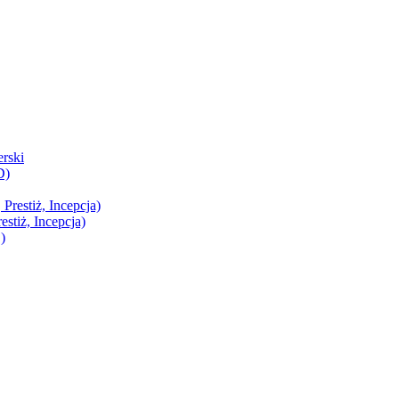
rski
D)
restiż, Incepcja)
stiż, Incepcja)
)