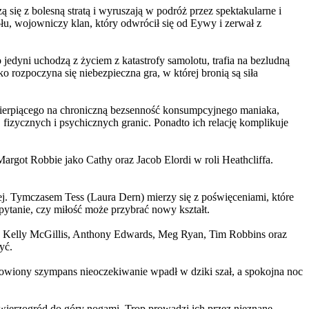
 się z bolesną stratą i wyruszają w podróż przez spektakularne i
, wojowniczy klan, który odwrócił się od Eywy i zerwał z
yni uchodzą z życiem z katastrofy samolotu, trafia na bezludną
rozpoczyna się niebezpieczna gra, w której bronią są siła
ierpiącego na chroniczną bezsenność konsumpcyjnego maniaka,
 fizycznych i psychicznych granic. Ponadto ich relację komplikuje
argot Robbie jako Cathy oraz Jacob Elordi w roli Heathcliffa.
ej. Tymczasem Tess (Laura Dern) mierzy się z poświęceniami, które
ytanie, czy miłość może przybrać nowy kształt.
er, Kelly McGillis, Anthony Edwards, Meg Ryan, Tim Robbins oraz
yć.
omowiony szympans nieoczekiwanie wpadł w dziki szał, a spokojna noc
ierzogród do góry nogami. Trop prowadzi ich przez nieznane