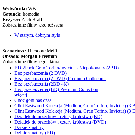
Wytwórnia:
WB
Gatunek:
komedia
Reżyser:
Zach Braff
Zobacz inne filmy tego reżysera:
W starym, dobrym stylu
Scenariusz:
Theodore Melfi
Obsada:
Morgan Freeman
Zobacz inne filmy tego aktora:
BD 2Pack Gran Torino/Invictus - Niepokonany (2BD)
Bez przebaczenia (2 DVD)
Bez przebaczenia (2 DVD) Premium Collection
Bez przebaczenia (2BD 4K)
Bez przebaczenia (BD) Premium Collection
więcej...
Choć goni nas czas
Clint Eastwood Kolekcja (Medium, Gran Torino, Invictus) (3 
Clint Eastwood Kolekcja (Medium, Gran Torino, Invictus) (3
Dziadek do orzechów i cztery królestwa (BD)
Dziadek do orzechów i cztery królestwa (DVD)
Dzikie z natury
Dzikie z natury (BD)