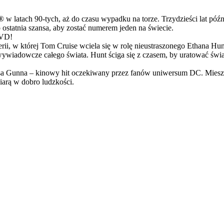
latach 90-tych, aż do czasu wypadku na torze. Trzydzieści lat późn
ostatnia szansa, aby zostać numerem jeden na świecie.
DVD!
serii, w której Tom Cruise wciela się w rolę nieustraszonego Ethana 
ci wywiadowcze całego świata. Hunt ściga się z czasem, by uratować świ
Gunna – kinowy hit oczekiwany przez fanów uniwersum DC. Mieszanka
arą w dobro ludzkości.