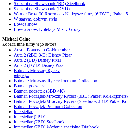
Skazani na Shawshank (BD) Steelbook
Skazani na Shawshank (DVD)
Warner Bros. 90.Rocznica - Najlepsze filmy (6 DVD). Pakeit 
W starym, dobrym stylu
Łowca snów
Łowca snów, Kolekcja Mistrz Grozy
Michael Caine
Zobacz inne filmy tego aktora:
Austin Powers in Goldmember
Auta 2 (2BD 3-D) Disney Pixar
Auta 2 (BD) Disney Pixar
Auta 2 (DVD) Disney Pixar
Batman: Mroczny Rycerz
więcej...
Batman: Mroczny Rycerz Premium Collection
Batman początek
Batman początek (3BD 4K)
Batman Początek/Mroczny Rycerz (3BD) Pakiet Kolekcjonersk
Batman Początek/Mroczny Rycerz (Steelbook 3BD) Pakiet Kol
Batman Początek Premium Collection
Interstellar
Interstellar (2BD)
Interstellar (2BD) Steelbook
Interstellar (2BD) Wydanie specjalne Digibook