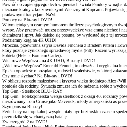
Powróć do zapierającego dech w piersiach świata Pandory w najbardzie
nieznane krainy z koczowniczymi Wietrznymi Kupcami. Pojawia się 
pradawnymi tradycjami Na'vi.
Pomocy na Blu-ray i DVD!
W tym tętniącym czarnym humorem thrillerze psychologicznym dwoje
wyspę. Aby przetrwać, muszą przezwyciężyć wzajemną niechęć i naucz
charakteru i spryt. Jak daleko się posuną, by wydostać się z tej mrocz
Podziemny krąg na 4K UHD!
Mroczna, przewrotna satyra Davida Finchera z Bradem Pittem i Ed
który poznaje cynicznego sprzedawcę mydła (Pitt). Razem wyruszają n
kobieta (Helena Bonham Carter).
Wichrowe Wzgórza - na 4K UHD, Blu-ray i DVD!
„Wichrowe Wzgórza” Emerald Fennell, to odważna i oryginalna interpr
Epicka opowieść o pożądaniu, miłości i szaleństwie, w której zakaza
Czy mnie słychac? Na Blu-ray i DVD!
W obliczu rozpadu małżeństwa i kryzysu wieku średniego Alex (Will 
poniosła dla rodziny. Sytuacja zmusza ich do radzenia sobie z wych
Top Gun - Steelbook BLU- RAY
Top Gun - kolekcjonerska wersja steelbook z okazji 40. rocznicy po
niezrównany Tom Cruise jako Maverick, młody amerykański as przestw
Szympans na Blu-ray!
Ferie Lucy na tropikalnej wyspie miały być beztroskim czasem spędz
przerodziła się w chaotyczną batalię...
Zwierzogród 2 na DVD!
Detektywi Judy Hops i Nick Bajer depczą po piętach nieuchwytnemu