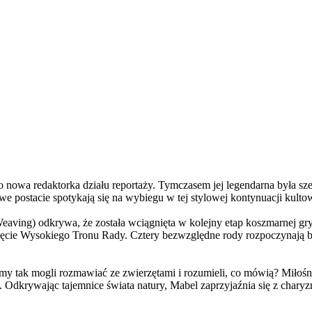
a redaktorka działu reportaży. Tymczasem jej legendarna była szefo
e postacie spotykają się na wybiegu w tej stylowej kontynuacji kulto
ving) odkrywa, że została wciągnięta w kolejny etap koszmarnej gry
 objęcie Wysokiego Tronu Rady. Cztery bezwzględne rody rozpoczynają 
 tak mogli rozmawiać ze zwierzętami i rozumieli, co mówią? Miłośni
. Odkrywając tajemnice świata natury, Mabel zaprzyjaźnia się z char