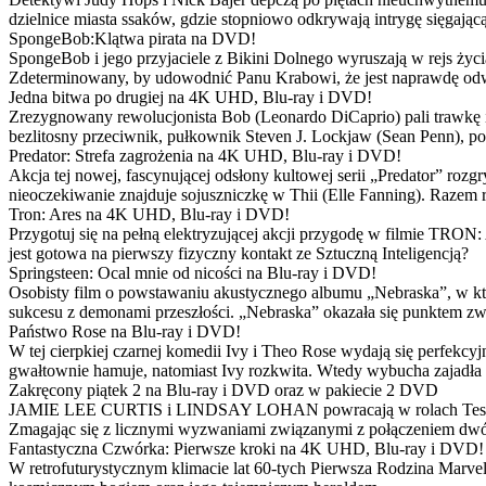
dzielnice miasta ssaków, gdzie stopniowo odkrywają intrygę sięgającą
SpongeBob:Klątwa pirata na DVD!
SpongeBob i jego przyjaciele z Bikini Dolnego wyruszają w rejs 
Zdeterminowany, by udowodnić Panu Krabowi, że jest naprawdę odw
Jedna bitwa po drugiej na 4K UHD, Blu-ray i DVD!
Zrezygnowany rewolucjonista Bob (Leonardo DiCaprio) pali trawkę i ż
bezlitosny przeciwnik, pułkownik Steven J. Lockjaw (Sean Penn), po 
Predator: Strefa zagrożenia na 4K UHD, Blu-ray i DVD!
Akcja tej nowej, fascynującej odsłony kultowej serii „Predator” roz
nieoczekiwanie znajduje sojuszniczkę w Thii (Elle Fanning). Razem
Tron: Ares na 4K UHD, Blu-ray i DVD!
Przygotuj się na pełną elektryzującej akcji przygodę w filmie TRON
jest gotowa na pierwszy fizyczny kontakt ze Sztuczną Inteligencją?
Springsteen: Ocal mnie od nicości na Blu-ray i DVD!
Osobisty film o powstawaniu akustycznego albumu „Nebraska”, w któ
sukcesu z demonami przeszłości. „Nebraska” okazała się punktem zw
Państwo Rose na Blu-ray i DVD!
W tej cierpkiej czarnej komedii Ivy i Theo Rose wydają się perfekcy
gwałtownie hamuje, natomiast Ivy rozkwita. Wtedy wybucha zajadła r
Zakręcony piątek 2 na Blu-ray i DVD oraz w pakiecie 2 DVD
JAMIE LEE CURTIS i LINDSAY LOHAN powracają w rolach Tess i Anny
Zmagając się z licznymi wyzwaniami związanymi z połączeniem dwóc
Fantastyczna Czwórka: Pierwsze kroki na 4K UHD, Blu-ray i DVD!
W retrofuturystycznym klimacie lat 60-tych Pierwsza Rodzina Marve