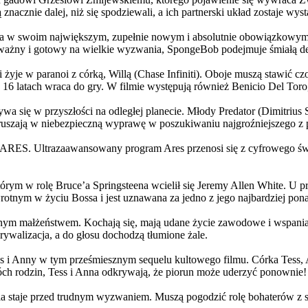
 znacznie dalej, niż się spodziewali, a ich partnerski układ zostaje w
życia w swoim największym, zupełnie nowym i absolutnie obowiązkowy
ażny i gotowy na wielkie wyzwania, SpongeBob podejmuje śmiałą dec
yje w paranoi z córką, Willą (Chase Infiniti). Oboje muszą stawić czoł
16 latach wraca do gry. W filmie występują również Benicio Del Toro,
grywa się w przyszłości na odległej planecie. Młody Predator (Dimitri
 ruszają w niebezpieczną wyprawę w poszukiwaniu najgroźniejszego z
: ARES. Ultrazaawansowany program Ares przenosi się z cyfrowego świ
rym w rolę Bruce’a Springsteena wcielił się Jeremy Allen White. U p
rotnym w życiu Bossa i jest uznawana za jedno z jego najbardziej po
jnym małżeństwem. Kochają się, mają udane życie zawodowe i wspaniałe
ywalizacja, a do głosu dochodzą tłumione żale.
 w tym prześmiesznym sequelu kultowego filmu. Córka Tess, Anna, 
h rodzin, Tess i Anna odkrywają, że piorun może uderzyć ponownie!
la staje przed trudnym wyzwaniem. Muszą pogodzić rolę bohaterów z s