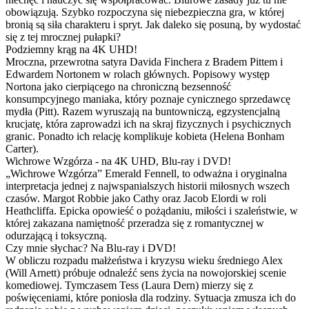
obowiązują. Szybko rozpoczyna się niebezpieczna gra, w której
bronią są siła charakteru i spryt. Jak daleko się posuną, by wydostać
się z tej mrocznej pułapki?
Podziemny krąg na 4K UHD!
Mroczna, przewrotna satyra Davida Finchera z Bradem Pittem i
Edwardem Nortonem w rolach głównych. Popisowy występ
Nortona jako cierpiącego na chroniczną bezsenność
konsumpcyjnego maniaka, który poznaje cynicznego sprzedawcę
mydła (Pitt). Razem wyruszają na buntowniczą, egzystencjalną
krucjatę, która zaprowadzi ich na skraj fizycznych i psychicznych
granic. Ponadto ich relację komplikuje kobieta (Helena Bonham
Carter).
Wichrowe Wzgórza - na 4K UHD, Blu-ray i DVD!
„Wichrowe Wzgórza” Emerald Fennell, to odważna i oryginalna
interpretacja jednej z najwspanialszych historii miłosnych wszech
czasów. Margot Robbie jako Cathy oraz Jacob Elordi w roli
Heathcliffa. Epicka opowieść o pożądaniu, miłości i szaleństwie, w
której zakazana namiętność przeradza się z romantycznej w
odurzającą i toksyczną.
Czy mnie słychac? Na Blu-ray i DVD!
W obliczu rozpadu małżeństwa i kryzysu wieku średniego Alex
(Will Arnett) próbuje odnaleźć sens życia na nowojorskiej scenie
komediowej. Tymczasem Tess (Laura Dern) mierzy się z
poświęceniami, które poniosła dla rodziny. Sytuacja zmusza ich do