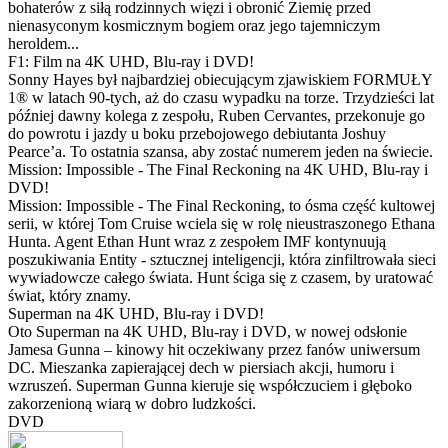
bohaterów z siłą rodzinnych więzi i obronić Ziemię przed
nienasyconym kosmicznym bogiem oraz jego tajemniczym
heroldem...
F1: Film na 4K UHD, Blu-ray i DVD!
Sonny Hayes był najbardziej obiecującym zjawiskiem FORMUŁY
1® w latach 90-tych, aż do czasu wypadku na torze. Trzydzieści lat
później dawny kolega z zespołu, Ruben Cervantes, przekonuje go
do powrotu i jazdy u boku przebojowego debiutanta Joshuy
Pearce’a. To ostatnia szansa, aby zostać numerem jeden na świecie.
Mission: Impossible - The Final Reckoning na 4K UHD, Blu-ray i
DVD!
Mission: Impossible - The Final Reckoning, to ósma część kultowej
serii, w której Tom Cruise wciela się w rolę nieustraszonego Ethana
Hunta. Agent Ethan Hunt wraz z zespołem IMF kontynuują
poszukiwania Entity - sztucznej inteligencji, która zinfiltrowała sieci
wywiadowcze całego świata. Hunt ściga się z czasem, by uratować
świat, który znamy.
Superman na 4K UHD, Blu-ray i DVD!
Oto Superman na 4K UHD, Blu-ray i DVD, w nowej odsłonie
Jamesa Gunna – kinowy hit oczekiwany przez fanów uniwersum
DC. Mieszanka zapierającej dech w piersiach akcji, humoru i
wzruszeń. Superman Gunna kieruje się współczuciem i głęboko
zakorzenioną wiarą w dobro ludzkości.
DVD