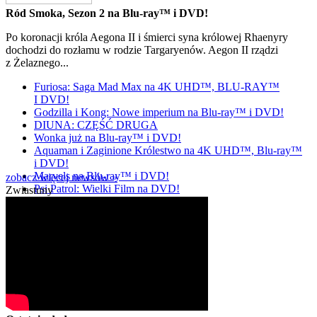
Ród Smoka, Sezon 2 na Blu-ray™ i DVD!
Po koronacji króla Aegona II i śmierci syna królowej Rhaenyry
dochodzi do rozłamu w rodzie Targaryenów. Aegon II rządzi
z Żelaznego...
Furiosa: Saga Mad Max na 4K UHD™, BLU-RAY™
I DVD!
Godzilla i Kong: Nowe imperium na Blu-ray™ i DVD!
DIUNA: CZĘŚĆ DRUGA
Wonka już na Blu-ray™ i DVD!
Aquaman i Zaginione Królestwo na 4K UHD™, Blu-ray™
i DVD!
Marvels na Blu-ray™ i DVD!
zobacz więcej newsów »
Psi Patrol: Wielki Film na DVD!
Zwiastuny