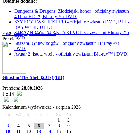
Ostatnio dodane:
Dungeons & Dragons: Złodziejski honor - oficjalny zwiastun
4 Ultra HD™, Blu-ray™ i DVD!
SZYBCY I WŚCIEKLI 10 - oficjalny zwiastun DVD, BLU-
RAY™ i 4K UHD!
STRAŻNICY GALAKTYKI VOL 3 - zwiastun Blu-ray™ i
zobacz więcej zwiastunów »
DVD
Premiery
Shazam! Gniew bogów - oficjalny zwiastun Blu-ray™ i
DVD!
Avatar 2: Istota wody - oficjalny zwiastun Blu-ray™ i DVD!
Ghost in The Shell (2017) (BD)
Premiera:
28.08.2026
1 z 14
Kalendarium wydawnicze -
sierpień
2026
Pn
Wt
Śr
Cz
Pi
So
Ni
1
2
3
4
5
6
7
8
9
10
11
12
13
14
15
16