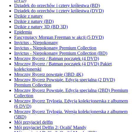
DVD)
Dziadek do orzechów i cztery królestwa (BD)
Dziadek do orzechów i cztery królestwa (DVD)
Dzikie z natury
Dzikie z natury (BD)
Dzikie z natury 3D (BD 3D)
Epidemia
Fascynujący Morgan Freeman w akcji (5 DVD)
Invictus - Niepokonany
Invictus - Niepokonany Premium Collection
Invictus - Niepokonany Premium Collection (BD)
Mroczny Rycerz / Batman początek (4 DVD)
Mroczny Rycerz / Batman początek (4 DVD) Pakiet
kolekcjonerski
Mroczny Rycerz powstaje (3BD 4K)
Mroczny Rycerz Powstaje. Edycja specjalna (2 DVD)
Premium Collection
Mroczny Rycerz Powstaje. Edycja specjalna (2BD) Premium
Collection
Mroczny Rycerz Trylogia. Edycja kolekcjonerska z albumem
(6 DVD)
Mroczny Rycerz Trylogia. Wersja kolekcjonerska z albumem
(5BD)
Mój przyjaciel delfin
Mój przyjaciel Delfin 2: Ocalić Mandy