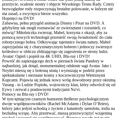
przeżycie, ocalenie siostry i objęcie Wysokiego Tronu Rady. Cztery
bezwzględne rody rozpoczynają brutalne polowanie, w którym nie
ma zasad, a zwycięzca bierze wszystko.
Hopnięci na DVD!
Zabawna, pełna przygód animacja Disney i Pixar na DVD. A
gdybyśmy tak mogli rozmawiać ze zwierzętami i rozumieli, co
mówią? Miłośniczka zwierząt, Mabel, korzysta z okazji, aby za
pomocą nowych technologii przenieść swoją świadomość do ciała
robotycznego bobra. Odkrywając tajemnice świata natury, Mabel
zaprzyjaźnia się z charyzmatycznym bobrem i jednoczy zwierzęce
królestwo w obliczu zbliżającego się zagrożenia ze strony ludzi.
Avatar: Ogień i popiół na 4K UHD, Blu-ray i DVD!
Powróć do zapierającego dech w piersiach świata Pandory w
najbardziej, jak dotąd, monumentalnej odsłonie sagi Avatar. Jake i
Neytiri mierzą się z bolesną stratą i wyruszają w podróż przez
spektakularne i nieznane krainy z koczowniczymi Wietrznymi
Kupcami. Pojawia się jednak nowy wróg dowodzony przez okrutną
Varang - to Ludzie Popiołu, wojowniczy klan, który odwrócił się od
Eywy i zerwał z pradawnymi tradycjami Na'vi.
Pomocy na Blu-ray i DVD!
W tym tętniącym czarnym humorem thrillerze psychologicznym
dwoje współpracowników (Rachel McAdams i Dylan O’Brien),
którzy jako jedyni uchodzą z życiem z katastrofy samolotu, trafia na
bezludną wyspę. Aby przetrwać, muszą przezwyciężyć wzajemną
niechęć i nauczyć się współpracować. Biurowe zasady już tu nie