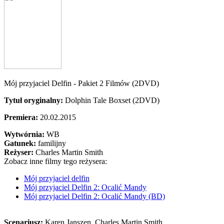
Mój przyjaciel Delfin - Pakiet 2 Filmów (2DVD)
Tytuł oryginalny:
Dolphin Tale Boxset (2DVD)
Premiera:
20.02.2015
Wytwórnia:
WB
Gatunek:
familijny
Reżyser:
Charles Martin Smith
Zobacz inne filmy tego reżysera:
Mój przyjaciel delfin
Mój przyjaciel Delfin 2: Ocalić Mandy
Mój przyjaciel Delfin 2: Ocalić Mandy (BD)
Scenariusz:
Karen Janszen
, Charles Martin Smith