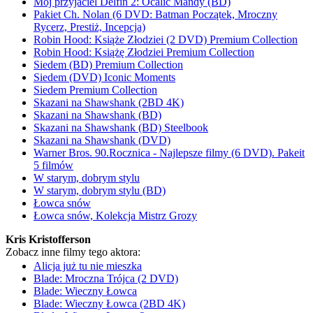
Mój przyjaciel Delfin 2: Ocalić Mandy (BD)
Pakiet Ch. Nolan (6 DVD: Batman Początek, Mroczny
Rycerz, Prestiż, Incepcja)
Robin Hood: Książe Złodziei (2 DVD) Premium Collection
Robin Hood: Książę Złodziei Premium Collection
Siedem (BD) Premium Collection
Siedem (DVD) Iconic Moments
Siedem Premium Collection
Skazani na Shawshank (2BD 4K)
Skazani na Shawshank (BD)
Skazani na Shawshank (BD) Steelbook
Skazani na Shawshank (DVD)
Warner Bros. 90.Rocznica - Najlepsze filmy (6 DVD). Pakeit
5 filmów
W starym, dobrym stylu
W starym, dobrym stylu (BD)
Łowca snów
Łowca snów, Kolekcja Mistrz Grozy
Kris Kristofferson
Zobacz inne filmy tego aktora:
Alicja już tu nie mieszka
Blade: Mroczna Trójca (2 DVD)
Blade: Wieczny Łowca
Blade: Wieczny Łowca (2BD 4K)