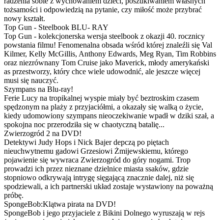
radzenia sobie z wychowaniem dzieci, poszukiwaniem własnych
tożsamości i odpowiedzią na pytanie, czy miłość może przybrać
nowy kształt.
Top Gun - Steelbook BLU- RAY
Top Gun - kolekcjonerska wersja steelbook z okazji 40. rocznicy
powstania filmu! Fenomenalna obsada wśród której znaleźli się Val
Kilmer, Kelly McGillis, Anthony Edwards, Meg Ryan, Tim Robbins
oraz niezrównany Tom Cruise jako Maverick, młody amerykański
as przestworzy, który chce wiele udowodnić, ale jeszcze więcej
musi się nauczyć.
Szympans na Blu-ray!
Ferie Lucy na tropikalnej wyspie miały być beztroskim czasem
spędzonym na plaży z przyjaciółmi, a okazały się walką o życie,
kiedy udomowiony szympans nieoczekiwanie wpadł w dziki szał, a
spokojna noc przerodziła się w chaotyczną batalię...
Zwierzogród 2 na DVD!
Detektywi Judy Hops i Nick Bajer depczą po piętach
nieuchwytnemu gadowi Grzesiowi Żmijewskiemu, którego
pojawienie się wywraca Zwierzogród do góry nogami. Trop
prowadzi ich przez nieznane dzielnice miasta ssaków, gdzie
stopniowo odkrywają intrygę sięgającą znacznie dalej, niż się
spodziewali, a ich partnerski układ zostaje wystawiony na poważną
próbę.
SpongeBob:Klątwa pirata na DVD!
SpongeBob i jego przyjaciele z Bikini Dolnego wyruszają w rejs