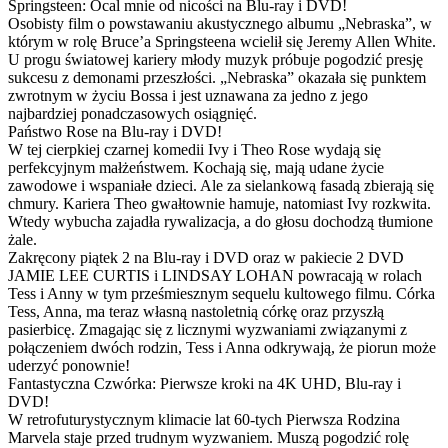
Springsteen: Ocal mnie od nicości na Blu-ray i DVD!
Osobisty film o powstawaniu akustycznego albumu „Nebraska”, w
którym w rolę Bruce’a Springsteena wcielił się Jeremy Allen White.
U progu światowej kariery młody muzyk próbuje pogodzić presję
sukcesu z demonami przeszłości. „Nebraska” okazała się punktem
zwrotnym w życiu Bossa i jest uznawana za jedno z jego
najbardziej ponadczasowych osiągnięć.
Państwo Rose na Blu-ray i DVD!
W tej cierpkiej czarnej komedii Ivy i Theo Rose wydają się
perfekcyjnym małżeństwem. Kochają się, mają udane życie
zawodowe i wspaniałe dzieci. Ale za sielankową fasadą zbierają się
chmury. Kariera Theo gwałtownie hamuje, natomiast Ivy rozkwita.
Wtedy wybucha zajadła rywalizacja, a do głosu dochodzą tłumione
żale.
Zakręcony piątek 2 na Blu-ray i DVD oraz w pakiecie 2 DVD
JAMIE LEE CURTIS i LINDSAY LOHAN powracają w rolach
Tess i Anny w tym prześmiesznym sequelu kultowego filmu. Córka
Tess, Anna, ma teraz własną nastoletnią córkę oraz przyszłą
pasierbicę. Zmagając się z licznymi wyzwaniami związanymi z
połączeniem dwóch rodzin, Tess i Anna odkrywają, że piorun może
uderzyć ponownie!
Fantastyczna Czwórka: Pierwsze kroki na 4K UHD, Blu-ray i
DVD!
W retrofuturystycznym klimacie lat 60-tych Pierwsza Rodzina
Marvela staje przed trudnym wyzwaniem. Muszą pogodzić rolę