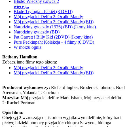
Blade: Wieczny Łowca 2
więcej...
Blade Trylogia - Pakiet (3 DVD)
Mój przyjaciel Delfin 2: Ocalić Mandy
Mój przyjaciel Delfin 2: Ocalić Mandy (BD)
Narodziny gwiazdy (1976) (BD) (Ikony kina)
Narodziny gwiazdy (BD)
Pat Garrett i Billy Kid (2DVD) (Ikony kina)
Pure Peckinpah: Kolekcja - 4 filmy (6 DVD)
W morzu ognia
Bethany Hamilton
Zobacz inne filmy tego aktora:
Mój przyjaciel Delfin 2: Ocalić Mandy
Mój przyjaciel Delfin 2: Ocalić Mandy (BD)
Producent wykonawczy:
Richard Ingber, Broderick Johnson, Brad
Arensman, Yolanda T. Cochran
Muzyka:
Mój przyjaciel delfin: Mark Isham, Mój przyjaciel delfin
2: Rachel Portman
Opis filmu:
Obejrzyj 2 wzruszające historie o wyjątkowym delfinie, który traci
płetwę i dzięki pomocy przyjaciół: chłopca Sawyera, biologa