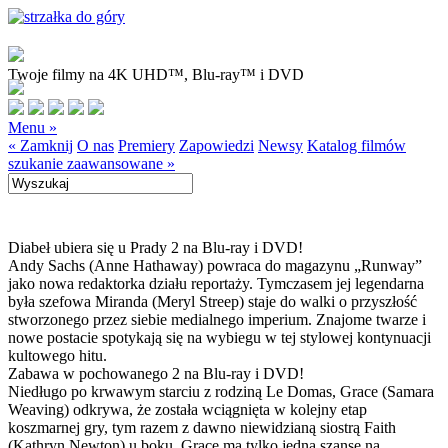
Twoje filmy na 4K UHD™, Blu-ray™ i DVD
Menu »
« Zamknij
O nas
Premiery
Zapowiedzi
Newsy
Katalog filmów
szukanie zaawansowane »
Diabeł ubiera się u Prady 2 na Blu-ray i DVD!
Andy Sachs (Anne Hathaway) powraca do magazynu „Runway”
jako nowa redaktorka działu reportaży. Tymczasem jej legendarna
była szefowa Miranda (Meryl Streep) staje do walki o przyszłość
stworzonego przez siebie medialnego imperium. Znajome twarze i
nowe postacie spotykają się na wybiegu w tej stylowej kontynuacji
kultowego hitu.
Zabawa w pochowanego 2 na Blu-ray i DVD!
Niedługo po krwawym starciu z rodziną Le Domas, Grace (Samara
Weaving) odkrywa, że została wciągnięta w kolejny etap
koszmarnej gry, tym razem z dawno niewidzianą siostrą Faith
(Kathryn Newton) u boku. Grace ma tylko jedną szansę na