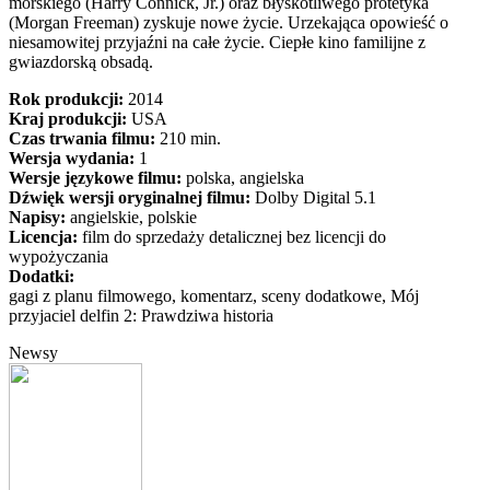
morskiego (Harry Connick, Jr.) oraz błyskotliwego protetyka
(Morgan Freeman) zyskuje nowe życie. Urzekająca opowieść o
niesamowitej przyjaźni na całe życie. Ciepłe kino familijne z
gwiazdorską obsadą.
Rok produkcji:
2014
Kraj produkcji:
USA
Czas trwania filmu:
210 min.
Wersja wydania:
1
Wersje językowe filmu:
polska, angielska
Dźwięk wersji oryginalnej filmu:
Dolby Digital 5.1
Napisy:
angielskie, polskie
Licencja:
film do sprzedaży detalicznej bez licencji do
wypożyczania
Dodatki:
gagi z planu filmowego, komentarz, sceny dodatkowe, Mój
przyjaciel delfin 2: Prawdziwa historia
Newsy