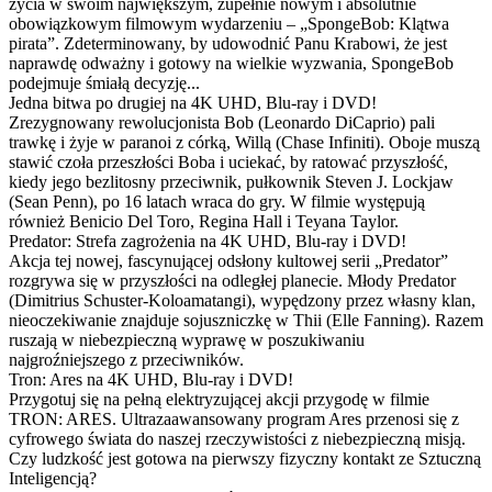
życia w swoim największym, zupełnie nowym i absolutnie
obowiązkowym filmowym wydarzeniu – „SpongeBob: Klątwa
pirata”. Zdeterminowany, by udowodnić Panu Krabowi, że jest
naprawdę odważny i gotowy na wielkie wyzwania, SpongeBob
podejmuje śmiałą decyzję...
Jedna bitwa po drugiej na 4K UHD, Blu-ray i DVD!
Zrezygnowany rewolucjonista Bob (Leonardo DiCaprio) pali
trawkę i żyje w paranoi z córką, Willą (Chase Infiniti). Oboje muszą
stawić czoła przeszłości Boba i uciekać, by ratować przyszłość,
kiedy jego bezlitosny przeciwnik, pułkownik Steven J. Lockjaw
(Sean Penn), po 16 latach wraca do gry. W filmie występują
również Benicio Del Toro, Regina Hall i Teyana Taylor.
Predator: Strefa zagrożenia na 4K UHD, Blu-ray i DVD!
Akcja tej nowej, fascynującej odsłony kultowej serii „Predator”
rozgrywa się w przyszłości na odległej planecie. Młody Predator
(Dimitrius Schuster-Koloamatangi), wypędzony przez własny klan,
nieoczekiwanie znajduje sojuszniczkę w Thii (Elle Fanning). Razem
ruszają w niebezpieczną wyprawę w poszukiwaniu
najgroźniejszego z przeciwników.
Tron: Ares na 4K UHD, Blu-ray i DVD!
Przygotuj się na pełną elektryzującej akcji przygodę w filmie
TRON: ARES. Ultrazaawansowany program Ares przenosi się z
cyfrowego świata do naszej rzeczywistości z niebezpieczną misją.
Czy ludzkość jest gotowa na pierwszy fizyczny kontakt ze Sztuczną
Inteligencją?