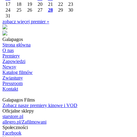
17
18
19
20
21
22
23
24
25
26
27
28
29
30
31
zobacz więcej premier »
Galapagos
Strona główna
O nas
Premiery
Zapowiedzi
Newsy
Katalog filmów
Zwiastuny
Pressroom
Kontakt
Galapagos Films
Zobacz nasze premiery kinowe i VOD
Oficjalne sklepy
starstore.pl
allegro.pl/Zafilmowani
Społeczności
Facebook