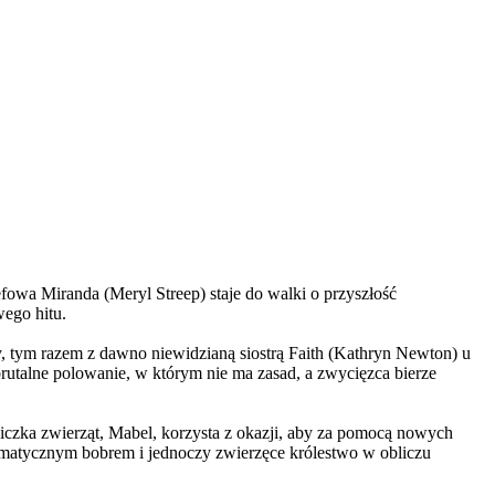
wa Miranda (Meryl Streep) staje do walki o przyszłość
wego hitu.
, tym razem z dawno niewidzianą siostrą Faith (Kathryn Newton) u
brutalne polowanie, w którym nie ma zasad, a zwycięzca bierze
czka zwierząt, Mabel, korzysta z okazji, aby za pomocą nowych
yzmatycznym bobrem i jednoczy zwierzęce królestwo w obliczu