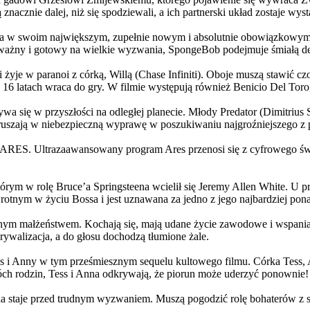
 znacznie dalej, niż się spodziewali, a ich partnerski układ zostaje w
życia w swoim największym, zupełnie nowym i absolutnie obowiązkowy
ażny i gotowy na wielkie wyzwania, SpongeBob podejmuje śmiałą dec
yje w paranoi z córką, Willą (Chase Infiniti). Oboje muszą stawić czoł
16 latach wraca do gry. W filmie występują również Benicio Del Toro,
grywa się w przyszłości na odległej planecie. Młody Predator (Dimitri
 ruszają w niebezpieczną wyprawę w poszukiwaniu najgroźniejszego z
: ARES. Ultrazaawansowany program Ares przenosi się z cyfrowego świ
rym w rolę Bruce’a Springsteena wcielił się Jeremy Allen White. U p
rotnym w życiu Bossa i jest uznawana za jedno z jego najbardziej po
jnym małżeństwem. Kochają się, mają udane życie zawodowe i wspaniałe
ywalizacja, a do głosu dochodzą tłumione żale.
 w tym prześmiesznym sequelu kultowego filmu. Córka Tess, Anna, 
h rodzin, Tess i Anna odkrywają, że piorun może uderzyć ponownie!
la staje przed trudnym wyzwaniem. Muszą pogodzić rolę bohaterów z s