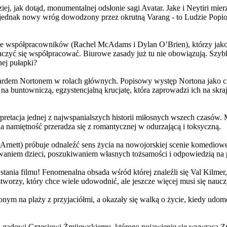
j, jak dotąd, monumentalnej odsłonie sagi Avatar. Jake i Neytiri mierzą
jednak nowy wróg dowodzony przez okrutną Varang - to Ludzie Popiołu
 współpracowników (Rachel McAdams i Dylan O’Brien), którzy jako jed
yć się współpracować. Biurowe zasady już tu nie obowiązują. Szybko 
nej pułapki?
wardem Nortonem w rolach głównych. Popisowy występ Nortona jako c
a buntowniczą, egzystencjalną krucjatę, która zaprowadzi ich na skraj
etacja jednej z najwspanialszych historii miłosnych wszech czasów. M
na namiętność przeradza się z romantycznej w odurzającą i toksyczną.
Arnett) próbuje odnaleźć sens życia na nowojorskiej scenie komediow
owaniem dzieci, poszukiwaniem własnych tożsamości i odpowiedzią na p
wstania filmu! Fenomenalna obsada wśród której znaleźli się Val Kilm
orzy, który chce wiele udowodnić, ale jeszcze więcej musi się naucz
onym na plaży z przyjaciółmi, a okazały się walką o życie, kiedy ud
 gadowi Grzesiowi Żmijewskiemu, którego pojawienie się wywraca Zw