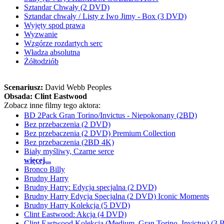
Sztandar Chwały (2 DVD)
Sztandar chwały / Listy z Iwo Jimy - Box (3 DVD)
Wyjęty spod prawa
Wyzwanie
Wzgórze rozdartych serc
Władza absolutna
Żółtodziób
Scenariusz:
David Webb Peoples
Obsada:
Clint Eastwood
Zobacz inne filmy tego aktora:
BD 2Pack Gran Torino/Invictus - Niepokonany (2BD)
Bez przebaczenia (2 DVD)
Bez przebaczenia (2 DVD) Premium Collection
Bez przebaczenia (2BD 4K)
Biały myśliwy, Czarne serce
więcej...
Bronco Billy
Brudny Harry
Brudny Harry: Edycja specjalna (2 DVD)
Brudny Harry Edycja Specjalna (2 DVD) Iconic Moments
Brudny Harry Kolekcja (5 DVD)
Clint Eastwood: Akcja (4 DVD)
Clint Eastwood Kolekcja (Medium, Gran Torino, Invictus) (3 