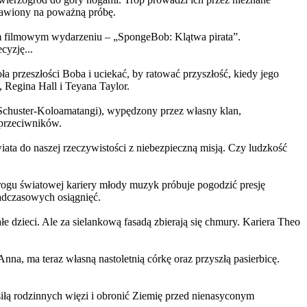
ystawiony na poważną próbę.
m filmowym wydarzeniu – „SpongeBob: Klątwa pirata”.
yzję...
a przeszłości Boba i uciekać, by ratować przyszłość, kiedy jego
 Regina Hall i Teyana Taylor.
us Schuster-Koloamatangi), wypędzony przez własny klan,
 przeciwników.
ata do naszej rzeczywistości z niebezpieczną misją. Czy ludzkość
rogu światowej kariery młody muzyk próbuje pogodzić presję
nadczasowych osiągnięć.
 dzieci. Ale za sielankową fasadą zbierają się chmury. Kariera Theo
ma teraz własną nastoletnią córkę oraz przyszłą pasierbicę.
iłą rodzinnych więzi i obronić Ziemię przed nienasyconym