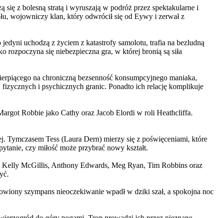
 się z bolesną stratą i wyruszają w podróż przez spektakularne i
, wojowniczy klan, który odwrócił się od Eywy i zerwał z
yni uchodzą z życiem z katastrofy samolotu, trafia na bezludną
rozpoczyna się niebezpieczna gra, w której bronią są siła
ierpiącego na chroniczną bezsenność konsumpcyjnego maniaka,
 fizycznych i psychicznych granic. Ponadto ich relację komplikuje
argot Robbie jako Cathy oraz Jacob Elordi w roli Heathcliffa.
ej. Tymczasem Tess (Laura Dern) mierzy się z poświęceniami, które
ytanie, czy miłość może przybrać nowy kształt.
er, Kelly McGillis, Anthony Edwards, Meg Ryan, Tim Robbins oraz
yć.
omowiony szympans nieoczekiwanie wpadł w dziki szał, a spokojna noc
ierzogród do góry nogami. Trop prowadzi ich przez nieznane