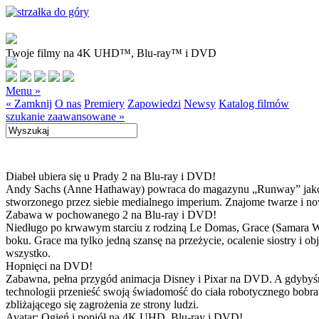
Twoje filmy na 4K UHD™, Blu-ray™ i DVD
Menu »
« Zamknij
O nas
Premiery
Zapowiedzi
Newsy
Katalog filmów
szukanie zaawansowane »
Diabeł ubiera się u Prady 2 na Blu-ray i DVD!
Andy Sachs (Anne Hathaway) powraca do magazynu „Runway” jako now
stworzonego przez siebie medialnego imperium. Znajome twarze i now
Zabawa w pochowanego 2 na Blu-ray i DVD!
Niedługo po krwawym starciu z rodziną Le Domas, Grace (Samara Wea
boku. Grace ma tylko jedną szansę na przeżycie, ocalenie siostry i
wszystko.
Hopnięci na DVD!
Zabawna, pełna przygód animacja Disney i Pixar na DVD. A gdybyśmy
technologii przenieść swoją świadomość do ciała robotycznego bobra
zbliżającego się zagrożenia ze strony ludzi.
Avatar: Ogień i popiół na 4K UHD, Blu-ray i DVD!