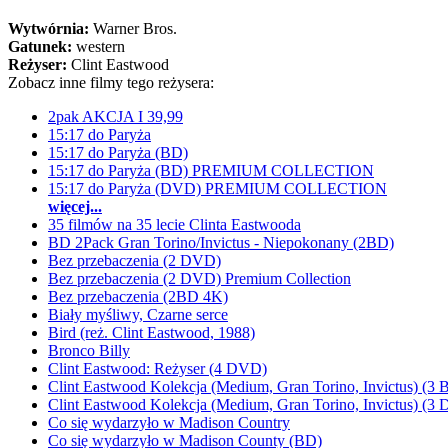
Wytwórnia:
Warner Bros.
Gatunek:
western
Reżyser:
Clint Eastwood
Zobacz inne filmy tego reżysera:
2pak AKCJA I 39,99
15:17 do Paryża
15:17 do Paryża (BD)
15:17 do Paryża (BD) PREMIUM COLLECTION
15:17 do Paryża (DVD) PREMIUM COLLECTION
więcej...
35 filmów na 35 lecie Clinta Eastwooda
BD 2Pack Gran Torino/Invictus - Niepokonany (2BD)
Bez przebaczenia (2 DVD)
Bez przebaczenia (2 DVD) Premium Collection
Bez przebaczenia (2BD 4K)
Biały myśliwy, Czarne serce
Bird (reż. Clint Eastwood, 1988)
Bronco Billy
Clint Eastwood: Reżyser (4 DVD)
Clint Eastwood Kolekcja (Medium, Gran Torino, Invictus) (3 
Clint Eastwood Kolekcja (Medium, Gran Torino, Invictus) (3
Co się wydarzyło w Madison Country
Co się wydarzyło w Madison County (BD)