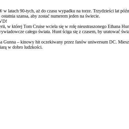
latach 90-tych, aż do czasu wypadku na torze. Trzydzieści lat późn
ostatnia szansa, aby zostać numerem jeden na świecie.
DVD!
serii, w której Tom Cruise wciela się w rolę nieustraszonego Ethana 
ci wywiadowcze całego świata. Hunt ściga się z czasem, by uratować świ
Gunna – kinowy hit oczekiwany przez fanów uniwersum DC. Mieszanka
arą w dobro ludzkości.