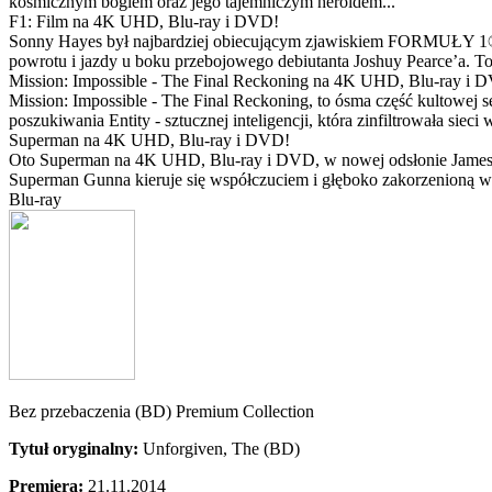
kosmicznym bogiem oraz jego tajemniczym heroldem...
F1: Film na 4K UHD, Blu-ray i DVD!
Sonny Hayes był najbardziej obiecującym zjawiskiem FORMUŁY 1® w 
powrotu i jazdy u boku przebojowego debiutanta Joshuy Pearce’a. To 
Mission: Impossible - The Final Reckoning na 4K UHD, Blu-ray i 
Mission: Impossible - The Final Reckoning, to ósma część kultowej 
poszukiwania Entity - sztucznej inteligencji, która zinfiltrowała sie
Superman na 4K UHD, Blu-ray i DVD!
Oto Superman na 4K UHD, Blu-ray i DVD, w nowej odsłonie Jamesa 
Superman Gunna kieruje się współczuciem i głęboko zakorzenioną wi
Blu-ray
Bez przebaczenia (BD) Premium Collection
Tytuł oryginalny:
Unforgiven, The (BD)
Premiera:
21.11.2014