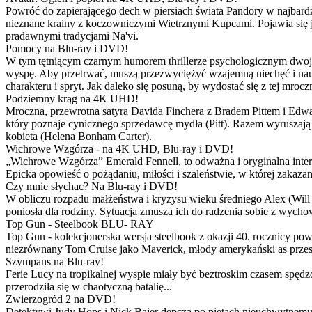
Powróć do zapierającego dech w piersiach świata Pandory w najbardzie
nieznane krainy z koczowniczymi Wietrznymi Kupcami. Pojawia się 
pradawnymi tradycjami Na'vi.
Pomocy na Blu-ray i DVD!
W tym tętniącym czarnym humorem thrillerze psychologicznym dwoje
wyspę. Aby przetrwać, muszą przezwyciężyć wzajemną niechęć i naucz
charakteru i spryt. Jak daleko się posuną, by wydostać się z tej mrocz
Podziemny krąg na 4K UHD!
Mroczna, przewrotna satyra Davida Finchera z Bradem Pittem i Ed
który poznaje cynicznego sprzedawcę mydła (Pitt). Razem wyruszają n
kobieta (Helena Bonham Carter).
Wichrowe Wzgórza - na 4K UHD, Blu-ray i DVD!
„Wichrowe Wzgórza” Emerald Fennell, to odważna i oryginalna interpr
Epicka opowieść o pożądaniu, miłości i szaleństwie, w której zakaza
Czy mnie słychac? Na Blu-ray i DVD!
W obliczu rozpadu małżeństwa i kryzysu wieku średniego Alex (Will 
poniosła dla rodziny. Sytuacja zmusza ich do radzenia sobie z wych
Top Gun - Steelbook BLU- RAY
Top Gun - kolekcjonerska wersja steelbook z okazji 40. rocznicy po
niezrównany Tom Cruise jako Maverick, młody amerykański as przestw
Szympans na Blu-ray!
Ferie Lucy na tropikalnej wyspie miały być beztroskim czasem spędz
przerodziła się w chaotyczną batalię...
Zwierzogród 2 na DVD!
Detektywi Judy Hops i Nick Bajer depczą po piętach nieuchwytnemu