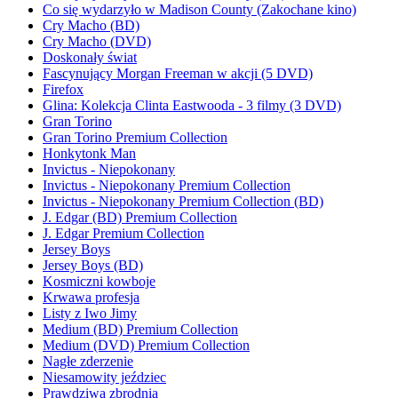
Co się wydarzyło w Madison County (Zakochane kino)
Cry Macho (BD)
Cry Macho (DVD)
Doskonały świat
Fascynujący Morgan Freeman w akcji (5 DVD)
Firefox
Glina: Kolekcja Clinta Eastwooda - 3 filmy (3 DVD)
Gran Torino
Gran Torino Premium Collection
Honkytonk Man
Invictus - Niepokonany
Invictus - Niepokonany Premium Collection
Invictus - Niepokonany Premium Collection (BD)
J. Edgar (BD) Premium Collection
J. Edgar Premium Collection
Jersey Boys
Jersey Boys (BD)
Kosmiczni kowboje
Krwawa profesja
Listy z Iwo Jimy
Medium (BD) Premium Collection
Medium (DVD) Premium Collection
Nagłe zderzenie
Niesamowity jeździec
Prawdziwa zbrodnia