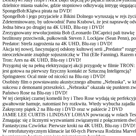
dzielnice miasta ssaków, gdzie stopniowo odkrywają intrygę sięgającą
SpongeBob:Klątwa pirata na DVD!
SpongeBob i jego przyjaciele z Bikini Dolnego wyruszają w rejs 
Zdeterminowany, by udowodnić Panu Krabowi, że jest naprawdę odw
Jedna bitwa po drugiej na 4K UHD, Blu-ray i DVD!
Zrezygnowany rewolucjonista Bob (Leonardo DiCaprio) pali trawkę i ż
bezlitosny przeciwnik, pułkownik Steven J. Lockjaw (Sean Penn), po 
Predator: Strefa zagrożenia na 4K UHD, Blu-ray i DVD!
Akcja tej nowej, fascynującej odsłony kultowej serii „Predator” roz
nieoczekiwanie znajduje sojuszniczkę w Thii (Elle Fanning). Razem
Tron: Ares na 4K UHD, Blu-ray i DVD!
Przygotuj się na pełną elektryzującej akcji przygodę w filmie TRON
jest gotowa na pierwszy fizyczny kontakt ze Sztuczną Inteligencją?
Springsteen: Ocal mnie od nicości na Blu-ray i DVD!
Osobisty film o powstawaniu akustycznego albumu „Nebraska”, w któ
sukcesu z demonami przeszłości. „Nebraska” okazała się punktem zw
Państwo Rose na Blu-ray i DVD!
W tej cierpkiej czarnej komedii Ivy i Theo Rose wydają się perfekcy
gwałtownie hamuje, natomiast Ivy rozkwita. Wtedy wybucha zajadła r
Zakręcony piątek 2 na Blu-ray i DVD oraz w pakiecie 2 DVD
JAMIE LEE CURTIS i LINDSAY LOHAN powracają w rolach Tess i Anny
Zmagając się z licznymi wyzwaniami związanymi z połączeniem dwóc
Fantastyczna Czwórka: Pierwsze kroki na 4K UHD, Blu-ray i DVD!
W retrofuturystycznym klimacie lat 60-tych Pierwsza Rodzina Marve