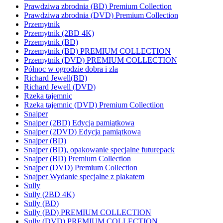
Prawdziwa zbrodnia (BD) Premium Collection
Prawdziwa zbrodnia (DVD) Premium Collection
Przemytnik
Przemytnik (2BD 4K)
Przemytnik (BD)
Przemytnik (BD) PREMIUM COLLECTION
Przemytnik (DVD) PREMIUM COLLECTION
Północ w ogrodzie dobra i zła
Richard Jewell(BD)
Richard Jewell (DVD)
Rzeka tajemnic
Rzeka tajemnic (DVD) Premium Collectiion
Snajper
Snajper (2BD) Edycja pamiątkowa
Snajper (2DVD) Edycja pamiątkowa
Snajper (BD)
Snajper (BD), opakowanie specjalne futurepack
Snajper (BD) Premium Collection
Snajper (DVD) Premium Collection
Snajper Wydanie specjalne z plakatem
Sully
Sully (2BD 4K)
Sully (BD)
Sully (BD) PREMIUM COLLECTION
Sully (DVD) PREMIUM COLLECTION