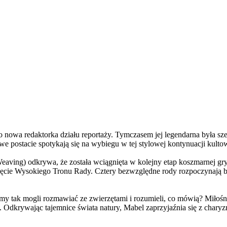
a redaktorka działu reportaży. Tymczasem jej legendarna była szefo
e postacie spotykają się na wybiegu w tej stylowej kontynuacji kulto
ving) odkrywa, że została wciągnięta w kolejny etap koszmarnej gry
 objęcie Wysokiego Tronu Rady. Cztery bezwzględne rody rozpoczynają 
 tak mogli rozmawiać ze zwierzętami i rozumieli, co mówią? Miłośni
. Odkrywając tajemnice świata natury, Mabel zaprzyjaźnia się z char