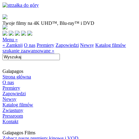
Twoje filmy na 4K UHD™, Blu-ray™ i DVD
Menu »
« Zamknij
O nas
Premiery
Zapowiedzi
Newsy
Katalog filmów
szukanie zaawansowane »
Galapagos
Strona główna
O nas
Premiery
Zapowiedzi
Newsy
Katalog filmów
Zwiastuny
Pressroom
Kontakt
Galapagos Films
Zobacz nasze premiery kinowe i VOD