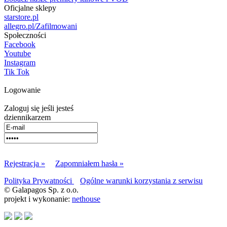
Oficjalne sklepy
starstore.pl
allegro.pl/Zafilmowani
Społeczności
Facebook
Youtube
Instagram
Tik Tok
Logowanie
Zaloguj się jeśli jesteś
dziennikarzem
Rejestracja »
Zapomniałem hasła »
Polityka Prywatności
Ogólne warunki korzystania z serwisu
© Galapagos Sp. z o.o.
projekt i wykonanie:
nethouse