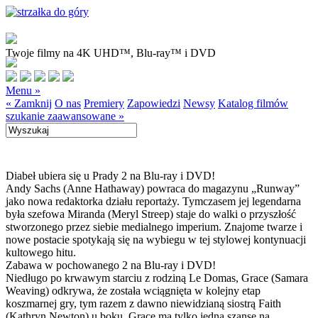
Twoje filmy na 4K UHD™, Blu-ray™ i DVD
Menu »
« Zamknij
O nas
Premiery
Zapowiedzi
Newsy
Katalog filmów
szukanie zaawansowane »
Diabeł ubiera się u Prady 2 na Blu-ray i DVD!
Andy Sachs (Anne Hathaway) powraca do magazynu „Runway”
jako nowa redaktorka działu reportaży. Tymczasem jej legendarna
była szefowa Miranda (Meryl Streep) staje do walki o przyszłość
stworzonego przez siebie medialnego imperium. Znajome twarze i
nowe postacie spotykają się na wybiegu w tej stylowej kontynuacji
kultowego hitu.
Zabawa w pochowanego 2 na Blu-ray i DVD!
Niedługo po krwawym starciu z rodziną Le Domas, Grace (Samara
Weaving) odkrywa, że została wciągnięta w kolejny etap
koszmarnej gry, tym razem z dawno niewidzianą siostrą Faith
(Kathryn Newton) u boku. Grace ma tylko jedną szansę na