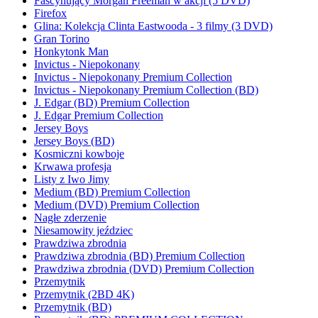
Fascynujący Morgan Freeman w akcji (5 DVD)
Firefox
Glina: Kolekcja Clinta Eastwooda - 3 filmy (3 DVD)
Gran Torino
Honkytonk Man
Invictus - Niepokonany
Invictus - Niepokonany Premium Collection
Invictus - Niepokonany Premium Collection (BD)
J. Edgar (BD) Premium Collection
J. Edgar Premium Collection
Jersey Boys
Jersey Boys (BD)
Kosmiczni kowboje
Krwawa profesja
Listy z Iwo Jimy
Medium (BD) Premium Collection
Medium (DVD) Premium Collection
Nagłe zderzenie
Niesamowity jeździec
Prawdziwa zbrodnia
Prawdziwa zbrodnia (BD) Premium Collection
Prawdziwa zbrodnia (DVD) Premium Collection
Przemytnik
Przemytnik (2BD 4K)
Przemytnik (BD)