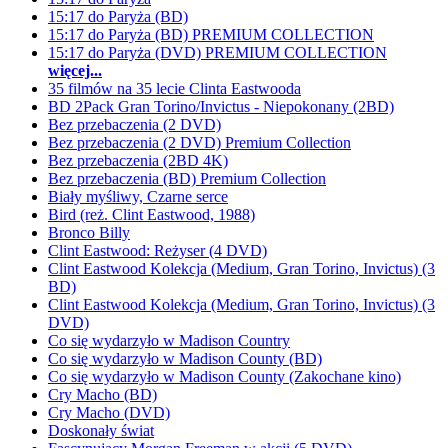
15:17 do Paryża (BD)
15:17 do Paryża (BD) PREMIUM COLLECTION
15:17 do Paryża (DVD) PREMIUM COLLECTION
więcej...
35 filmów na 35 lecie Clinta Eastwooda
BD 2Pack Gran Torino/Invictus - Niepokonany (2BD)
Bez przebaczenia (2 DVD)
Bez przebaczenia (2 DVD) Premium Collection
Bez przebaczenia (2BD 4K)
Bez przebaczenia (BD) Premium Collection
Biały myśliwy, Czarne serce
Bird (reż. Clint Eastwood, 1988)
Bronco Billy
Clint Eastwood: Reżyser (4 DVD)
Clint Eastwood Kolekcja (Medium, Gran Torino, Invictus) (3
BD)
Clint Eastwood Kolekcja (Medium, Gran Torino, Invictus) (3
DVD)
Co się wydarzyło w Madison Country
Co się wydarzyło w Madison County (BD)
Co się wydarzyło w Madison County (Zakochane kino)
Cry Macho (BD)
Cry Macho (DVD)
Doskonały świat