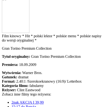
Film kinowy *
Hit *
polski lektor *
polskie menu *
polskie napisy
do wersji oryginalnej *
Gran Torino Premium Collection
Tytuł oryginalny:
Gran Torino Premium Collection
Premiera:
18.09.2009
Wytwórnia:
Warner Bros.
Gatunek:
dramat
Format:
2.40:1
/Szerokoekranowy (16:9)/
Letterbox
Kategoria filmu:
fabularny
Reżyser:
Clint Eastwood
Zobacz inne filmy tego reżysera:
2pak AKCJA I 39,99
15:17 do Paryża