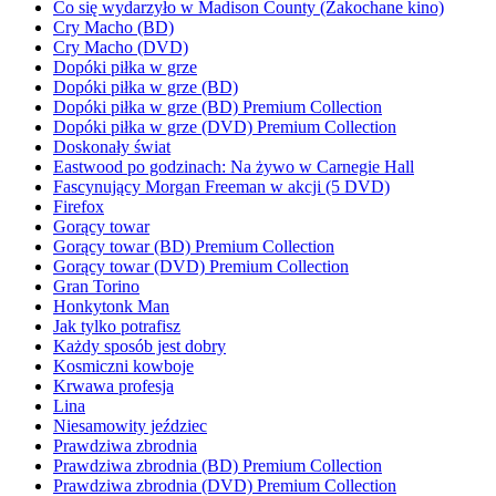
Co się wydarzyło w Madison County (Zakochane kino)
Cry Macho (BD)
Cry Macho (DVD)
Dopóki piłka w grze
Dopóki piłka w grze (BD)
Dopóki piłka w grze (BD) Premium Collection
Dopóki piłka w grze (DVD) Premium Collection
Doskonały świat
Eastwood po godzinach: Na żywo w Carnegie Hall
Fascynujący Morgan Freeman w akcji (5 DVD)
Firefox
Gorący towar
Gorący towar (BD) Premium Collection
Gorący towar (DVD) Premium Collection
Gran Torino
Honkytonk Man
Jak tylko potrafisz
Każdy sposób jest dobry
Kosmiczni kowboje
Krwawa profesja
Lina
Niesamowity jeździec
Prawdziwa zbrodnia
Prawdziwa zbrodnia (BD) Premium Collection
Prawdziwa zbrodnia (DVD) Premium Collection