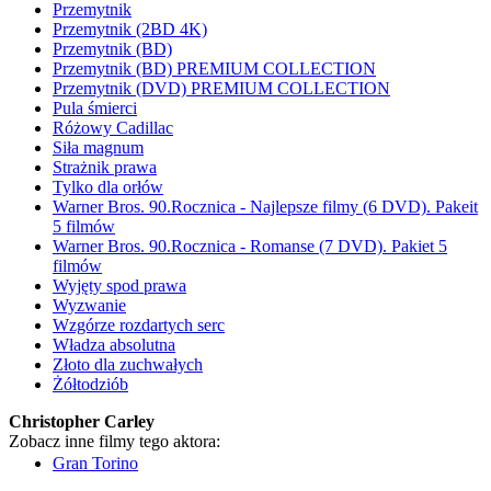
Przemytnik
Przemytnik (2BD 4K)
Przemytnik (BD)
Przemytnik (BD) PREMIUM COLLECTION
Przemytnik (DVD) PREMIUM COLLECTION
Pula śmierci
Różowy Cadillac
Siła magnum
Strażnik prawa
Tylko dla orłów
Warner Bros. 90.Rocznica - Najlepsze filmy (6 DVD). Pakeit
5 filmów
Warner Bros. 90.Rocznica - Romanse (7 DVD). Pakiet 5
filmów
Wyjęty spod prawa
Wyzwanie
Wzgórze rozdartych serc
Władza absolutna
Złoto dla zuchwałych
Żółtodziób
Christopher Carley
Zobacz inne filmy tego aktora:
Gran Torino