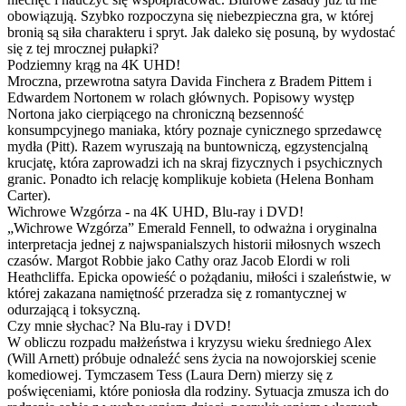
obowiązują. Szybko rozpoczyna się niebezpieczna gra, w której
bronią są siła charakteru i spryt. Jak daleko się posuną, by wydostać
się z tej mrocznej pułapki?
Podziemny krąg na 4K UHD!
Mroczna, przewrotna satyra Davida Finchera z Bradem Pittem i
Edwardem Nortonem w rolach głównych. Popisowy występ
Nortona jako cierpiącego na chroniczną bezsenność
konsumpcyjnego maniaka, który poznaje cynicznego sprzedawcę
mydła (Pitt). Razem wyruszają na buntowniczą, egzystencjalną
krucjatę, która zaprowadzi ich na skraj fizycznych i psychicznych
granic. Ponadto ich relację komplikuje kobieta (Helena Bonham
Carter).
Wichrowe Wzgórza - na 4K UHD, Blu-ray i DVD!
„Wichrowe Wzgórza” Emerald Fennell, to odważna i oryginalna
interpretacja jednej z najwspanialszych historii miłosnych wszech
czasów. Margot Robbie jako Cathy oraz Jacob Elordi w roli
Heathcliffa. Epicka opowieść o pożądaniu, miłości i szaleństwie, w
której zakazana namiętność przeradza się z romantycznej w
odurzającą i toksyczną.
Czy mnie słychac? Na Blu-ray i DVD!
W obliczu rozpadu małżeństwa i kryzysu wieku średniego Alex
(Will Arnett) próbuje odnaleźć sens życia na nowojorskiej scenie
komediowej. Tymczasem Tess (Laura Dern) mierzy się z
poświęceniami, które poniosła dla rodziny. Sytuacja zmusza ich do