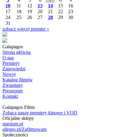
10
11
12
13
14
15
16
17
18
19
20
21
22
23
24
25
26
27
28
29
30
31
zobacz więcej premier »
Galapagos
Strona główna
O nas
Premiery
Zapowiedzi
Newsy
Katalog filmów
Zwiastuny
Pressroom
Kontakt
Galapagos Films
Zobacz nasze premiery kinowe i VOD
Oficjalne sklepy
starstore.pl
allegro.pl/Zafilmowani
Społeczności