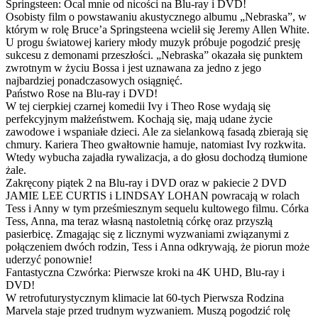
Springsteen: Ocal mnie od nicości na Blu-ray i DVD!
Osobisty film o powstawaniu akustycznego albumu „Nebraska”, w
którym w rolę Bruce’a Springsteena wcielił się Jeremy Allen White.
U progu światowej kariery młody muzyk próbuje pogodzić presję
sukcesu z demonami przeszłości. „Nebraska” okazała się punktem
zwrotnym w życiu Bossa i jest uznawana za jedno z jego
najbardziej ponadczasowych osiągnięć.
Państwo Rose na Blu-ray i DVD!
W tej cierpkiej czarnej komedii Ivy i Theo Rose wydają się
perfekcyjnym małżeństwem. Kochają się, mają udane życie
zawodowe i wspaniałe dzieci. Ale za sielankową fasadą zbierają się
chmury. Kariera Theo gwałtownie hamuje, natomiast Ivy rozkwita.
Wtedy wybucha zajadła rywalizacja, a do głosu dochodzą tłumione
żale.
Zakręcony piątek 2 na Blu-ray i DVD oraz w pakiecie 2 DVD
JAMIE LEE CURTIS i LINDSAY LOHAN powracają w rolach
Tess i Anny w tym prześmiesznym sequelu kultowego filmu. Córka
Tess, Anna, ma teraz własną nastoletnią córkę oraz przyszłą
pasierbicę. Zmagając się z licznymi wyzwaniami związanymi z
połączeniem dwóch rodzin, Tess i Anna odkrywają, że piorun może
uderzyć ponownie!
Fantastyczna Czwórka: Pierwsze kroki na 4K UHD, Blu-ray i
DVD!
W retrofuturystycznym klimacie lat 60-tych Pierwsza Rodzina
Marvela staje przed trudnym wyzwaniem. Muszą pogodzić rolę