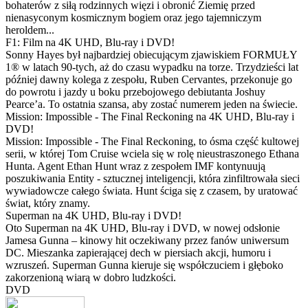
bohaterów z siłą rodzinnych więzi i obronić Ziemię przed
nienasyconym kosmicznym bogiem oraz jego tajemniczym
heroldem...
F1: Film na 4K UHD, Blu-ray i DVD!
Sonny Hayes był najbardziej obiecującym zjawiskiem FORMUŁY
1® w latach 90-tych, aż do czasu wypadku na torze. Trzydzieści lat
później dawny kolega z zespołu, Ruben Cervantes, przekonuje go
do powrotu i jazdy u boku przebojowego debiutanta Joshuy
Pearce’a. To ostatnia szansa, aby zostać numerem jeden na świecie.
Mission: Impossible - The Final Reckoning na 4K UHD, Blu-ray i
DVD!
Mission: Impossible - The Final Reckoning, to ósma część kultowej
serii, w której Tom Cruise wciela się w rolę nieustraszonego Ethana
Hunta. Agent Ethan Hunt wraz z zespołem IMF kontynuują
poszukiwania Entity - sztucznej inteligencji, która zinfiltrowała sieci
wywiadowcze całego świata. Hunt ściga się z czasem, by uratować
świat, który znamy.
Superman na 4K UHD, Blu-ray i DVD!
Oto Superman na 4K UHD, Blu-ray i DVD, w nowej odsłonie
Jamesa Gunna – kinowy hit oczekiwany przez fanów uniwersum
DC. Mieszanka zapierającej dech w piersiach akcji, humoru i
wzruszeń. Superman Gunna kieruje się współczuciem i głęboko
zakorzenioną wiarą w dobro ludzkości.
DVD