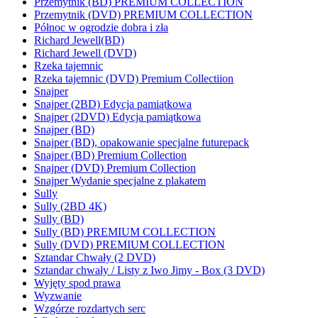
Przemytnik (BD) PREMIUM COLLECTION
Przemytnik (DVD) PREMIUM COLLECTION
Północ w ogrodzie dobra i zła
Richard Jewell(BD)
Richard Jewell (DVD)
Rzeka tajemnic
Rzeka tajemnic (DVD) Premium Collectiion
Snajper
Snajper (2BD) Edycja pamiątkowa
Snajper (2DVD) Edycja pamiątkowa
Snajper (BD)
Snajper (BD), opakowanie specjalne futurepack
Snajper (BD) Premium Collection
Snajper (DVD) Premium Collection
Snajper Wydanie specjalne z plakatem
Sully
Sully (2BD 4K)
Sully (BD)
Sully (BD) PREMIUM COLLECTION
Sully (DVD) PREMIUM COLLECTION
Sztandar Chwały (2 DVD)
Sztandar chwały / Listy z Iwo Jimy - Box (3 DVD)
Wyjęty spod prawa
Wyzwanie
Wzgórze rozdartych serc