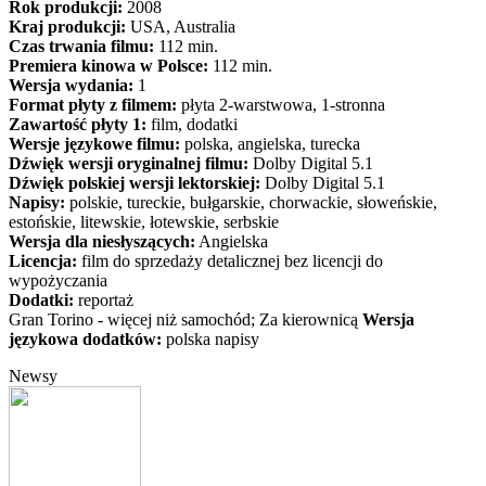
Rok produkcji:
2008
Kraj produkcji:
USA, Australia
Czas trwania filmu:
112 min.
Premiera kinowa w Polsce:
112 min.
Wersja wydania:
1
Format płyty z filmem:
płyta 2-warstwowa, 1-stronna
Zawartość płyty 1:
film, dodatki
Wersje językowe filmu:
polska, angielska, turecka
Dźwięk wersji oryginalnej filmu:
Dolby Digital 5.1
Dźwięk polskiej wersji lektorskiej:
Dolby Digital 5.1
Napisy:
polskie, tureckie, bułgarskie, chorwackie, słoweńskie,
estońskie, litewskie, łotewskie, serbskie
Wersja dla niesłyszących:
Angielska
Licencja:
film do sprzedaży detalicznej bez licencji do
wypożyczania
Dodatki:
reportaż
Gran Torino - więcej niż samochód; Za kierownicą
Wersja
językowa dodatków:
polska napisy
Newsy