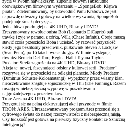
życia w swoim największym, zupełnie nowym i absolutnie
obowiązkowym filmowym wydarzeniu – „SpongeBob: Klątwa
pirata”. Zdeterminowany, by udowodnić Panu Krabowi, że jest
naprawdę odważny i gotowy na wielkie wyzwania, SpongeBob
podejmuje śmiałą decyzję...
Jedna bitwa po drugiej na 4K UHD, Blu-ray i DVD!
Zrezygnowany rewolucjonista Bob (Leonardo DiCaprio) pali
trawkę i żyje w paranoi z córką, Willą (Chase Infiniti). Oboje muszą
stawić czoła przeszłości Boba i uciekać, by ratować przyszłość,
kiedy jego bezlitosny przeciwnik, pułkownik Steven J. Lockjaw
(Sean Penn), po 16 latach wraca do gry. W filmie występują
również Benicio Del Toro, Regina Hall i Teyana Taylor.
Predator: Strefa zagrożenia na 4K UHD, Blu-ray i DVD!
Akcja tej nowej, fascynującej odsłony kultowej serii „Predator”
rozgrywa się w przyszłości na odległej planecie. Młody Predator
(Dimitrius Schuster-Koloamatangi), wypędzony przez własny klan,
nieoczekiwanie znajduje sojuszniczkę w Thii (Elle Fanning). Razem
ruszają w niebezpieczną wyprawę w poszukiwaniu
najgroźniejszego z przeciwników.
Tron: Ares na 4K UHD, Blu-ray i DVD!
Przygotuj się na pełną elektryzującej akcji przygodę w filmie
TRON: ARES. Ultrazaawansowany program Ares przenosi się z
cyfrowego świata do naszej rzeczywistości z niebezpieczną misją.
Czy ludzkość jest gotowa na pierwszy fizyczny kontakt ze Sztuczną
Inteligencją?