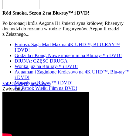
Ród Smoka, Sezon 2 na Blu-ray™ i DVD!
Po koronacji króla Aegona II i śmierci syna królowej Rhaenyry
dochodzi do rozłamu w rodzie Targaryenów. Aegon II rządzi
z Żelaznego...
Furiosa: Saga Mad Max na 4K UHD™, BLU-RAY™
I DVD!
Godzilla i Kong: Nowe imperium na Blu-ray™ i DVD!
DIUNA: CZĘŚĆ DRUGA
Wonka już na Blu-ray™ i DVD!
Aquaman i Zaginione Królestwo na 4K UHD™, Blu-ray™
i DVD!
Marvels na Blu-ray™ i DVD!
zobacz więcej newsów »
Psi Patrol: Wielki Film na DVD!
Zwiastuny