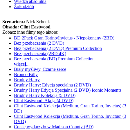
Władza absolutna
Żółtodziób
Scenariusz:
Nick Schenk
Obsada:
Clint Eastwood
Zobacz inne filmy tego aktora:
BD 2Pack Gran Torino/Invictus - Niepokonany (2BD)
Bez przebaczenia (2 DVD)
Bez przebaczenia (2 DVD) Premium Collection
Bez przebaczenia (2BD 4K)
Bez przebaczenia (BD) Premium Collection
więcej...
Biały myśliwy, Czarne serce
Bronco Billy
Brudny Harry
Brudny Harry: Edycja specjalna (2 DVD)
Brudny Harry Edycja Specjalna (2 DVD) Iconic Moments
Brudny Harry Kolekcja (5 DVD)
Clint Eastwood: Akcja (4 DVD)
Clint Eastwood Kolekcja (Medium, Gran Torino, Invictus) (3
BD)
Clint Eastwood Kolekcja (Medium, Gran Torino, Invictus) (3
DVD)
Co się wydarzyło w Madison County (BD)