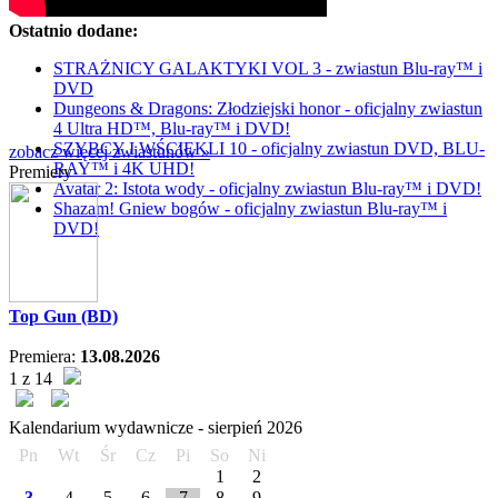
Ostatnio dodane:
STRAŻNICY GALAKTYKI VOL 3 - zwiastun Blu-ray™ i
DVD
Dungeons & Dragons: Złodziejski honor - oficjalny zwiastun
4 Ultra HD™, Blu-ray™ i DVD!
SZYBCY I WŚCIEKLI 10 - oficjalny zwiastun DVD, BLU-
zobacz więcej zwiastunów »
RAY™ i 4K UHD!
Premiery
Avatar 2: Istota wody - oficjalny zwiastun Blu-ray™ i DVD!
Shazam! Gniew bogów - oficjalny zwiastun Blu-ray™ i
DVD!
Top Gun (BD)
Premiera:
13.08.2026
1 z 14
Kalendarium wydawnicze -
sierpień
2026
Pn
Wt
Śr
Cz
Pi
So
Ni
1
2
3
4
5
6
7
8
9