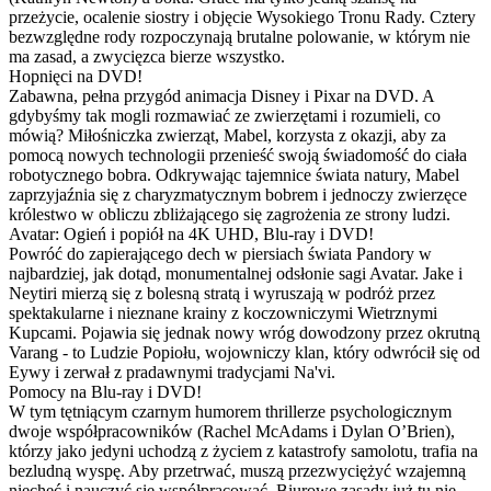
przeżycie, ocalenie siostry i objęcie Wysokiego Tronu Rady. Cztery
bezwzględne rody rozpoczynają brutalne polowanie, w którym nie
ma zasad, a zwycięzca bierze wszystko.
Hopnięci na DVD!
Zabawna, pełna przygód animacja Disney i Pixar na DVD. A
gdybyśmy tak mogli rozmawiać ze zwierzętami i rozumieli, co
mówią? Miłośniczka zwierząt, Mabel, korzysta z okazji, aby za
pomocą nowych technologii przenieść swoją świadomość do ciała
robotycznego bobra. Odkrywając tajemnice świata natury, Mabel
zaprzyjaźnia się z charyzmatycznym bobrem i jednoczy zwierzęce
królestwo w obliczu zbliżającego się zagrożenia ze strony ludzi.
Avatar: Ogień i popiół na 4K UHD, Blu-ray i DVD!
Powróć do zapierającego dech w piersiach świata Pandory w
najbardziej, jak dotąd, monumentalnej odsłonie sagi Avatar. Jake i
Neytiri mierzą się z bolesną stratą i wyruszają w podróż przez
spektakularne i nieznane krainy z koczowniczymi Wietrznymi
Kupcami. Pojawia się jednak nowy wróg dowodzony przez okrutną
Varang - to Ludzie Popiołu, wojowniczy klan, który odwrócił się od
Eywy i zerwał z pradawnymi tradycjami Na'vi.
Pomocy na Blu-ray i DVD!
W tym tętniącym czarnym humorem thrillerze psychologicznym
dwoje współpracowników (Rachel McAdams i Dylan O’Brien),
którzy jako jedyni uchodzą z życiem z katastrofy samolotu, trafia na
bezludną wyspę. Aby przetrwać, muszą przezwyciężyć wzajemną
niechęć i nauczyć się współpracować. Biurowe zasady już tu nie