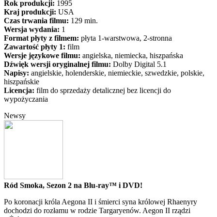
Rok produkcji:
1995
Kraj produkcji:
USA
Czas trwania filmu:
129 min.
Wersja wydania:
1
Format płyty z filmem:
płyta 1-warstwowa, 2-stronna
Zawartość płyty 1:
film
Wersje językowe filmu:
angielska, niemiecka, hiszpańska
Dźwięk wersji oryginalnej filmu:
Dolby Digital 5.1
Napisy:
angielskie, holenderskie, niemieckie, szwedzkie, polskie,
hiszpańskie
Licencja:
film do sprzedaży detalicznej bez licencji do
wypożyczania
Newsy
Ród Smoka, Sezon 2 na Blu-ray™ i DVD!
Po koronacji króla Aegona II i śmierci syna królowej Rhaenyry
dochodzi do rozłamu w rodzie Targaryenów. Aegon II rządzi