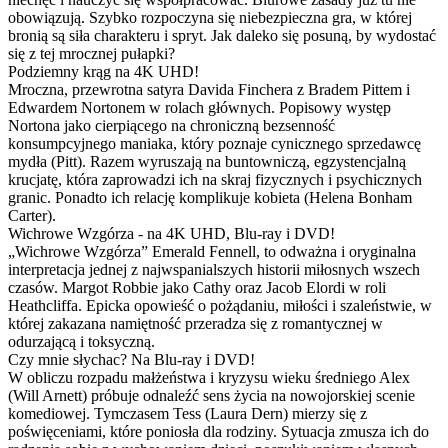
obowiązują. Szybko rozpoczyna się niebezpieczna gra, w której
bronią są siła charakteru i spryt. Jak daleko się posuną, by wydostać
się z tej mrocznej pułapki?
Podziemny krąg na 4K UHD!
Mroczna, przewrotna satyra Davida Finchera z Bradem Pittem i
Edwardem Nortonem w rolach głównych. Popisowy występ
Nortona jako cierpiącego na chroniczną bezsenność
konsumpcyjnego maniaka, który poznaje cynicznego sprzedawcę
mydła (Pitt). Razem wyruszają na buntowniczą, egzystencjalną
krucjatę, która zaprowadzi ich na skraj fizycznych i psychicznych
granic. Ponadto ich relację komplikuje kobieta (Helena Bonham
Carter).
Wichrowe Wzgórza - na 4K UHD, Blu-ray i DVD!
„Wichrowe Wzgórza” Emerald Fennell, to odważna i oryginalna
interpretacja jednej z najwspanialszych historii miłosnych wszech
czasów. Margot Robbie jako Cathy oraz Jacob Elordi w roli
Heathcliffa. Epicka opowieść o pożądaniu, miłości i szaleństwie, w
której zakazana namiętność przeradza się z romantycznej w
odurzającą i toksyczną.
Czy mnie słychac? Na Blu-ray i DVD!
W obliczu rozpadu małżeństwa i kryzysu wieku średniego Alex
(Will Arnett) próbuje odnaleźć sens życia na nowojorskiej scenie
komediowej. Tymczasem Tess (Laura Dern) mierzy się z
poświęceniami, które poniosła dla rodziny. Sytuacja zmusza ich do