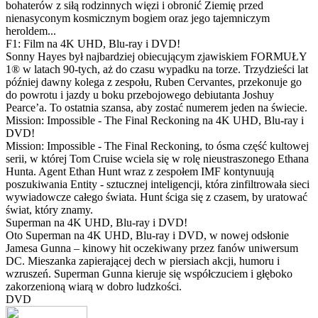
bohaterów z siłą rodzinnych więzi i obronić Ziemię przed
nienasyconym kosmicznym bogiem oraz jego tajemniczym
heroldem...
F1: Film na 4K UHD, Blu-ray i DVD!
Sonny Hayes był najbardziej obiecującym zjawiskiem FORMUŁY
1® w latach 90-tych, aż do czasu wypadku na torze. Trzydzieści lat
później dawny kolega z zespołu, Ruben Cervantes, przekonuje go
do powrotu i jazdy u boku przebojowego debiutanta Joshuy
Pearce’a. To ostatnia szansa, aby zostać numerem jeden na świecie.
Mission: Impossible - The Final Reckoning na 4K UHD, Blu-ray i
DVD!
Mission: Impossible - The Final Reckoning, to ósma część kultowej
serii, w której Tom Cruise wciela się w rolę nieustraszonego Ethana
Hunta. Agent Ethan Hunt wraz z zespołem IMF kontynuują
poszukiwania Entity - sztucznej inteligencji, która zinfiltrowała sieci
wywiadowcze całego świata. Hunt ściga się z czasem, by uratować
świat, który znamy.
Superman na 4K UHD, Blu-ray i DVD!
Oto Superman na 4K UHD, Blu-ray i DVD, w nowej odsłonie
Jamesa Gunna – kinowy hit oczekiwany przez fanów uniwersum
DC. Mieszanka zapierającej dech w piersiach akcji, humoru i
wzruszeń. Superman Gunna kieruje się współczuciem i głęboko
zakorzenioną wiarą w dobro ludzkości.
DVD