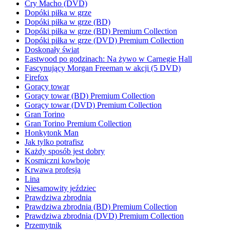
Cry Macho (DVD)
Dopóki piłka w grze
Dopóki piłka w grze (BD)
Dopóki piłka w grze (BD) Premium Collection
Dopóki piłka w grze (DVD) Premium Collection
Doskonały świat
Eastwood po godzinach: Na żywo w Carnegie Hall
Fascynujący Morgan Freeman w akcji (5 DVD)
Firefox
Gorący towar
Gorący towar (BD) Premium Collection
Gorący towar (DVD) Premium Collection
Gran Torino
Gran Torino Premium Collection
Honkytonk Man
Jak tylko potrafisz
Każdy sposób jest dobry
Kosmiczni kowboje
Krwawa profesja
Lina
Niesamowity jeździec
Prawdziwa zbrodnia
Prawdziwa zbrodnia (BD) Premium Collection
Prawdziwa zbrodnia (DVD) Premium Collection
Przemytnik