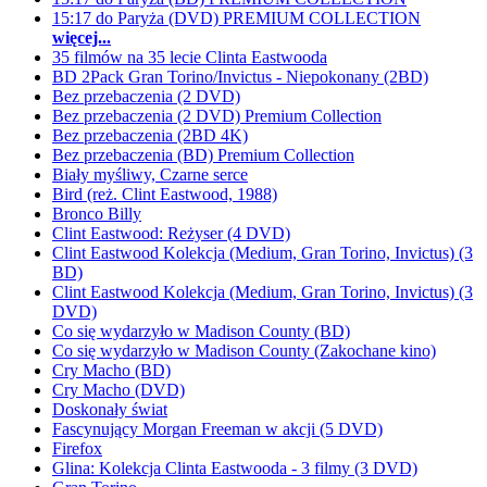
15:17 do Paryża (DVD) PREMIUM COLLECTION
więcej...
35 filmów na 35 lecie Clinta Eastwooda
BD 2Pack Gran Torino/Invictus - Niepokonany (2BD)
Bez przebaczenia (2 DVD)
Bez przebaczenia (2 DVD) Premium Collection
Bez przebaczenia (2BD 4K)
Bez przebaczenia (BD) Premium Collection
Biały myśliwy, Czarne serce
Bird (reż. Clint Eastwood, 1988)
Bronco Billy
Clint Eastwood: Reżyser (4 DVD)
Clint Eastwood Kolekcja (Medium, Gran Torino, Invictus) (3
BD)
Clint Eastwood Kolekcja (Medium, Gran Torino, Invictus) (3
DVD)
Co się wydarzyło w Madison County (BD)
Co się wydarzyło w Madison County (Zakochane kino)
Cry Macho (BD)
Cry Macho (DVD)
Doskonały świat
Fascynujący Morgan Freeman w akcji (5 DVD)
Firefox
Glina: Kolekcja Clinta Eastwooda - 3 filmy (3 DVD)