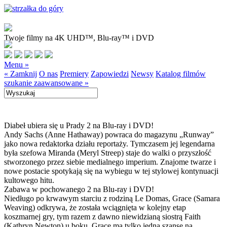
Twoje filmy na 4K UHD™, Blu-ray™ i DVD
Menu »
« Zamknij
O nas
Premiery
Zapowiedzi
Newsy
Katalog filmów
szukanie zaawansowane »
Diabeł ubiera się u Prady 2 na Blu-ray i DVD!
Andy Sachs (Anne Hathaway) powraca do magazynu „Runway”
jako nowa redaktorka działu reportaży. Tymczasem jej legendarna
była szefowa Miranda (Meryl Streep) staje do walki o przyszłość
stworzonego przez siebie medialnego imperium. Znajome twarze i
nowe postacie spotykają się na wybiegu w tej stylowej kontynuacji
kultowego hitu.
Zabawa w pochowanego 2 na Blu-ray i DVD!
Niedługo po krwawym starciu z rodziną Le Domas, Grace (Samara
Weaving) odkrywa, że została wciągnięta w kolejny etap
koszmarnej gry, tym razem z dawno niewidzianą siostrą Faith
(Kathryn Newton) u boku. Grace ma tylko jedną szansę na