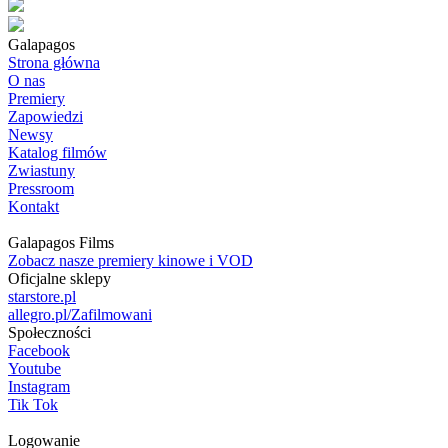
Galapagos
Strona główna
O nas
Premiery
Zapowiedzi
Newsy
Katalog filmów
Zwiastuny
Pressroom
Kontakt
Galapagos Films
Zobacz nasze premiery kinowe i VOD
Oficjalne sklepy
starstore.pl
allegro.pl/Zafilmowani
Społeczności
Facebook
Youtube
Instagram
Tik Tok
Logowanie