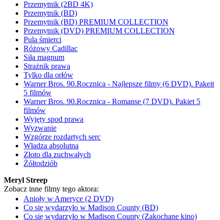
Przemytnik (2BD 4K)
Przemytnik (BD)
Przemytnik (BD) PREMIUM COLLECTION
Przemytnik (DVD) PREMIUM COLLECTION
Pula śmierci
Różowy Cadillac
Siła magnum
Strażnik prawa
Tylko dla orłów
Warner Bros. 90.Rocznica - Najlepsze filmy (6 DVD). Pakeit
5 filmów
Warner Bros. 90.Rocznica - Romanse (7 DVD). Pakiet 5
filmów
Wyjęty spod prawa
Wyzwanie
Wzgórze rozdartych serc
Władza absolutna
Złoto dla zuchwałych
Żółtodziób
Meryl Streep
Zobacz inne filmy tego aktora:
Anioły w Ameryce (2 DVD)
Co się wydarzyło w Madison County (BD)
Co się wydarzyło w Madison County (Zakochane kino)