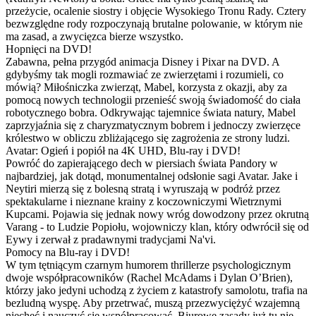
przeżycie, ocalenie siostry i objęcie Wysokiego Tronu Rady. Cztery
bezwzględne rody rozpoczynają brutalne polowanie, w którym nie
ma zasad, a zwycięzca bierze wszystko.
Hopnięci na DVD!
Zabawna, pełna przygód animacja Disney i Pixar na DVD. A
gdybyśmy tak mogli rozmawiać ze zwierzętami i rozumieli, co
mówią? Miłośniczka zwierząt, Mabel, korzysta z okazji, aby za
pomocą nowych technologii przenieść swoją świadomość do ciała
robotycznego bobra. Odkrywając tajemnice świata natury, Mabel
zaprzyjaźnia się z charyzmatycznym bobrem i jednoczy zwierzęce
królestwo w obliczu zbliżającego się zagrożenia ze strony ludzi.
Avatar: Ogień i popiół na 4K UHD, Blu-ray i DVD!
Powróć do zapierającego dech w piersiach świata Pandory w
najbardziej, jak dotąd, monumentalnej odsłonie sagi Avatar. Jake i
Neytiri mierzą się z bolesną stratą i wyruszają w podróż przez
spektakularne i nieznane krainy z koczowniczymi Wietrznymi
Kupcami. Pojawia się jednak nowy wróg dowodzony przez okrutną
Varang - to Ludzie Popiołu, wojowniczy klan, który odwrócił się od
Eywy i zerwał z pradawnymi tradycjami Na'vi.
Pomocy na Blu-ray i DVD!
W tym tętniącym czarnym humorem thrillerze psychologicznym
dwoje współpracowników (Rachel McAdams i Dylan O’Brien),
którzy jako jedyni uchodzą z życiem z katastrofy samolotu, trafia na
bezludną wyspę. Aby przetrwać, muszą przezwyciężyć wzajemną
niechęć i nauczyć się współpracować. Biurowe zasady już tu nie