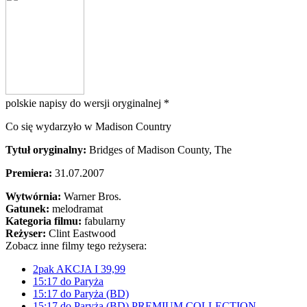
polskie napisy do wersji oryginalnej *
Co się wydarzyło w Madison Country
Tytuł oryginalny:
Bridges of Madison County, The
Premiera:
31.07.2007
Wytwórnia:
Warner Bros.
Gatunek:
melodramat
Kategoria filmu:
fabularny
Reżyser:
Clint Eastwood
Zobacz inne filmy tego reżysera:
2pak AKCJA I 39,99
15:17 do Paryża
15:17 do Paryża (BD)
15:17 do Paryża (BD) PREMIUM COLLECTION