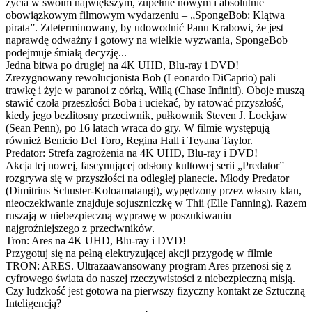
życia w swoim największym, zupełnie nowym i absolutnie
obowiązkowym filmowym wydarzeniu – „SpongeBob: Klątwa
pirata”. Zdeterminowany, by udowodnić Panu Krabowi, że jest
naprawdę odważny i gotowy na wielkie wyzwania, SpongeBob
podejmuje śmiałą decyzję...
Jedna bitwa po drugiej na 4K UHD, Blu-ray i DVD!
Zrezygnowany rewolucjonista Bob (Leonardo DiCaprio) pali
trawkę i żyje w paranoi z córką, Willą (Chase Infiniti). Oboje muszą
stawić czoła przeszłości Boba i uciekać, by ratować przyszłość,
kiedy jego bezlitosny przeciwnik, pułkownik Steven J. Lockjaw
(Sean Penn), po 16 latach wraca do gry. W filmie występują
również Benicio Del Toro, Regina Hall i Teyana Taylor.
Predator: Strefa zagrożenia na 4K UHD, Blu-ray i DVD!
Akcja tej nowej, fascynującej odsłony kultowej serii „Predator”
rozgrywa się w przyszłości na odległej planecie. Młody Predator
(Dimitrius Schuster-Koloamatangi), wypędzony przez własny klan,
nieoczekiwanie znajduje sojuszniczkę w Thii (Elle Fanning). Razem
ruszają w niebezpieczną wyprawę w poszukiwaniu
najgroźniejszego z przeciwników.
Tron: Ares na 4K UHD, Blu-ray i DVD!
Przygotuj się na pełną elektryzującej akcji przygodę w filmie
TRON: ARES. Ultrazaawansowany program Ares przenosi się z
cyfrowego świata do naszej rzeczywistości z niebezpieczną misją.
Czy ludzkość jest gotowa na pierwszy fizyczny kontakt ze Sztuczną
Inteligencją?