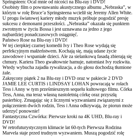
Springsteen: Ocal mnie od nicości na Blu-ray i DVD!
Osobisty film o powstawaniu akustycznego albumu „Nebraska”, w
którym w rolę Bruce’a Springsteena wcielił się Jeremy Allen White.
U progu światowej kariery młody muzyk próbuje pogodzić presję
sukcesu z demonami przeszłości. „Nebraska” okazała się punktem
zwrotnym w życiu Bossa i jest uznawana za jedno z jego
najbardziej ponadczasowych osiągnięć.
Państwo Rose na Blu-ray i DVD!
W tej cierpkiej czarnej komedii Ivy i Theo Rose wydają się
perfekcyjnym małżeństwem. Kochają się, mają udane życie
zawodowe i wspaniałe dzieci. Ale za sielankową fasadą zbierają się
chmury. Kariera Theo gwałtownie hamuje, natomiast Ivy rozkwita.
Wtedy wybucha zajadła rywalizacja, a do głosu dochodzą tłumione
żale.
Zakręcony piątek 2 na Blu-ray i DVD oraz w pakiecie 2 DVD
JAMIE LEE CURTIS i LINDSAY LOHAN powracają w rolach
Tess i Anny w tym prześmiesznym sequelu kultowego filmu. Córka
Tess, Anna, ma teraz własną nastoletnią córkę oraz przyszłą
pasierbicę. Zmagając się z licznymi wyzwaniami związanymi z
połączeniem dwóch rodzin, Tess i Anna odkrywają, że piorun może
uderzyć ponownie!
Fantastyczna Czwórka: Pierwsze kroki na 4K UHD, Blu-ray i
DVD!
W retrofuturystycznym klimacie lat 60-tych Pierwsza Rodzina
Marvela staje przed trudnym wyzwaniem. Muszą pogodzić rolę