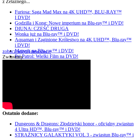
z Żelaznego...
Furiosa: Saga Mad Max na 4K UHD™, BLU-RAY™
I DVD!
Godzilla i Kong: Nowe imperium na Blu-ray™ i DVD!
DIUNA: CZĘŚĆ DRUGA
Wonka już na Blu-ray™ i DVD!
Aquaman i Zaginione Królestwo na 4K UHD™, Blu-ray™
i DVD!
Marvels na Blu-ray™ i DVD!
zobacz więcej newsów »
Psi Patrol: Wielki Film na DVD!
Zwiastuny
Ostatnio dodane:
Dungeons & Dragons: Złodziejski honor - oficjalny zwiastun
4 Ultra HD™, Blu-ray™ i DVD!
STRAŻNICY GALAKTYKI VOL 3 - zwiastun Blu-ray™ i