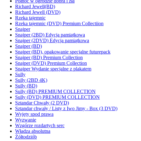
Północ w ogrodzie dobra i zła
Richard Jewell(BD)
Richard Jewell (DVD)
Rzeka tajemnic
Rzeka tajemnic (DVD) Premium Collectiion
Snajper
Snajper (2BD) Edycja pamiątkowa
Snajper (2DVD) Edycja pamiątkowa
Snajper (BD)
Snajper (BD), opakowanie specjalne futurepack
Snajper (BD) Premium Collection
Snajper (DVD) Premium Collection
Snajper Wydanie specjalne z plakatem
Sully
Sully (2BD 4K)
Sully (BD)
Sully (BD) PREMIUM COLLECTION
Sully (DVD) PREMIUM COLLECTION
Sztandar Chwały (2 DVD)
Sztandar chwały / Listy z Iwo Jimy - Box (3 DVD)
Wyjęty spod prawa
Wyzwanie
Wzgórze rozdartych serc
Władza absolutna
Żółtodziób