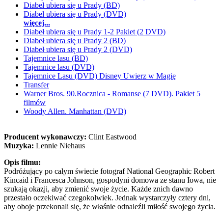
Diabeł ubiera się u Prady (BD)
Diabeł ubiera się u Prady (DVD)
więcej...
Diabeł ubiera się u Prady 1-2 Pakiet (2 DVD)
Diabeł ubiera się u Prady 2 (BD)
Diabeł ubiera się u Prady 2 (DVD)
Tajemnice lasu (BD)
Tajemnice lasu (DVD)
Tajemnice Lasu (DVD) Disney Uwierz w Magię
Transfer
Warner Bros. 90.Rocznica - Romanse (7 DVD). Pakiet 5
filmów
Woody Allen. Manhattan (DVD)
Producent wykonawczy:
Clint Eastwood
Muzyka:
Lennie Niehaus
Opis filmu:
Podróżujący po całym świecie fotograf National Geographic Robert
Kincaid i Francesca Johnson, gospodyni domowa ze stanu Iowa, nie
szukają okazji, aby zmienić swoje życie. Każde znich dawno
przestało oczekiwać czegokolwiek. Jednak wystarczyły cztery dni,
aby oboje przekonali się, że właśnie odnaleźli miłość swojego życia.