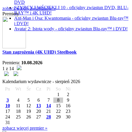
DVD
SZYBCY I WŚCIEKLI 10 - oficjalny zwiastun DVD, BLU-
zobacz więcej zwiastunów »
RAY™ i 4K UHD!
Premiery
Ant-Man i Osa: Kwantomania - oficjalny zwiastun Blu-ray™
i DVD!
Avatar 2: Istota wody - oficjalny zwiastun Blu-ray™ i DVD!
Stan zagrożenia (4K UHD) Steelbook
Premiera:
10.08.2026
1 z 14
Kalendarium wydawnicze -
sierpień
2026
Pn
Wt
Śr
Cz
Pi
So
Ni
1
2
3
4
5
6
7
8
9
10
11
12
13
14
15
16
17
18
19
20
21
22
23
24
25
26
27
28
29
30
31
zobacz więcej premier »