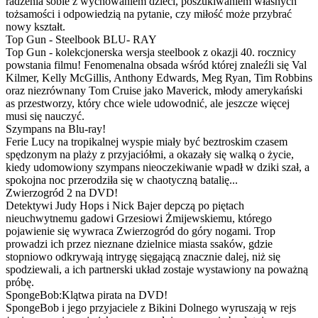
radzenia sobie z wychowaniem dzieci, poszukiwaniem własnych
tożsamości i odpowiedzią na pytanie, czy miłość może przybrać
nowy kształt.
Top Gun - Steelbook BLU- RAY
Top Gun - kolekcjonerska wersja steelbook z okazji 40. rocznicy
powstania filmu! Fenomenalna obsada wśród której znaleźli się Val
Kilmer, Kelly McGillis, Anthony Edwards, Meg Ryan, Tim Robbins
oraz niezrównany Tom Cruise jako Maverick, młody amerykański
as przestworzy, który chce wiele udowodnić, ale jeszcze więcej
musi się nauczyć.
Szympans na Blu-ray!
Ferie Lucy na tropikalnej wyspie miały być beztroskim czasem
spędzonym na plaży z przyjaciółmi, a okazały się walką o życie,
kiedy udomowiony szympans nieoczekiwanie wpadł w dziki szał, a
spokojna noc przerodziła się w chaotyczną batalię...
Zwierzogród 2 na DVD!
Detektywi Judy Hops i Nick Bajer depczą po piętach
nieuchwytnemu gadowi Grzesiowi Żmijewskiemu, którego
pojawienie się wywraca Zwierzogród do góry nogami. Trop
prowadzi ich przez nieznane dzielnice miasta ssaków, gdzie
stopniowo odkrywają intrygę sięgającą znacznie dalej, niż się
spodziewali, a ich partnerski układ zostaje wystawiony na poważną
próbę.
SpongeBob:Klątwa pirata na DVD!
SpongeBob i jego przyjaciele z Bikini Dolnego wyruszają w rejs