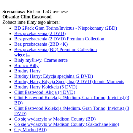
Scenariusz:
Richard LaGravenese
Obsada:
Clint Eastwood
Zobacz inne filmy tego aktora:
BD 2Pack Gran Torino/Invictus - Niepokonany (2BD)
Bez przebaczenia (2 DVD)
Bez przebaczenia (2 DVD) Premium Collection
Bez przebaczenia (2BD 4K)
Bez przebaczenia (BD) Premium Collection
więcej...
Biały myśliwy, Czarne serce
Bronco Billy
Brudny Harry
Brudny Harry: Edycja specjalna (2 DVD)
Brudny Harry Edycja Specjalna (2 DVD) Iconic Moments
Brudny Harry Kolekcja (5 DVD)
Clint Eastwood: Akcja (4 DVD)
Clint Eastwood Kolekcja (Medium, Gran Torino, Invictus) (3
BD)
Clint Eastwood Kolekcja (Medium, Gran Torino, Invictus) (3
DVD)
Co się wydarzyło w Madison County (BD)
Co się wydarzyło w Madison County (Zakochane kino)
Cry Macho (BD)