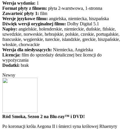
Wersja wydania:
1
Format płyty z filmem:
płyta 2-warstwowa, 1-stronna
Zawartość płyty 1:
film
Wersje językowe filmu:
angielska, niemiecka, hiszpańska
Dźwięk wersji oryginalnej filmu:
Dolby Digital 5.1
Napisy:
angielskie, holenderskie, niemieckie, duńskie, fińskie,
szwedzkie, norweskie, hebrajskie, polskie, czeskie, portugalskie,
francuskie, węgierskie, tureckie, islandzkie, greckie, hiszpańskie,
włoskie, chorwackie
Wersja dla niesłyszących:
Niemiecka, Angielska
Licencja:
film do sprzedaży detalicznej bez licencji do
wypożyczania
Dodatki:
brak
Newsy
Ród Smoka, Sezon 2 na Blu-ray™ i DVD!
Po koronacji króla Aegona II i śmierci syna królowej Rhaenyry