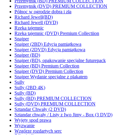
Przemytnik (BD) PREMIUM COLLECTION
Przemytnik (DVD) PREMIUM COLLECTION
Północ w ogrodzie dobra i zła
Richard Jewell(BD)
Richard Jewell (DVD)
Rzeka tajemnic
Rzeka tajemnic (DVD) Premium Collectiion
Snajper
Snajper (2BD) Edycja pamiątkowa
Snajper (2DVD) Edycja pamiątkowa
Snajper (BD)
Snajper (BD), opakowanie specjalne futurepack
Snajper (BD) Premium Collection
Snajper (DVD) Premium Collection
Snajper Wydanie specjalne z plakatem
Sully
Sully (2BD 4K)
Sully (BD)
Sully (BD) PREMIUM COLLECTION
Sully (DVD) PREMIUM COLLECTION
Sztandar Chwały (2 DVD)
Sztandar chwały / Listy z Iwo Jimy - Box (3 DVD)
Wyjęty spod prawa
Wyzwanie
Wzgórze rozdartych serc