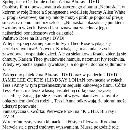
Springsteen: Ocal mnie od nicości na Blu-ray i DVD!
Osobisty film o powstawaniu akustycznego albumu „Nebraska”, w
którym w rolę Bruce’a Springsteena wcielił się Jeremy Allen White.
U progu światowej kariery młody muzyk próbuje pogodzić presję
sukcesu z demonami przeszłości. „Nebraska” okazała się punktem
zwrotnym w życiu Bossa i jest uznawana za jedno z jego
najbardziej ponadczasowych osiągnięć.
Państwo Rose na Blu-ray i DVD!
W tej cierpkiej czarnej komedii Ivy i Theo Rose wydają się
perfekcyjnym małżeństwem. Kochają się, mają udane życie
zawodowe i wspaniałe dzieci. Ale za sielankową fasadą zbierają się
chmury. Kariera Theo gwałtownie hamuje, natomiast Ivy rozkwita.
Wtedy wybucha zajadła rywalizacja, a do głosu dochodzą tłumione
żale.
Zakręcony piątek 2 na Blu-ray i DVD oraz w pakiecie 2 DVD
JAMIE LEE CURTIS i LINDSAY LOHAN powracają w rolach
Tess i Anny w tym prześmiesznym sequelu kultowego filmu. Córka
Tess, Anna, ma teraz własną nastoletnią córkę oraz przyszłą
pasierbicę. Zmagając się z licznymi wyzwaniami związanymi z
połączeniem dwóch rodzin, Tess i Anna odkrywają, że piorun może
uderzyć ponownie!
Fantastyczna Czwórka: Pierwsze kroki na 4K UHD, Blu-ray i
DVD!
W retrofuturystycznym klimacie lat 60-tych Pierwsza Rodzina
Marvela staje przed trudnym wyzwaniem. Muszą pogodzić rolę