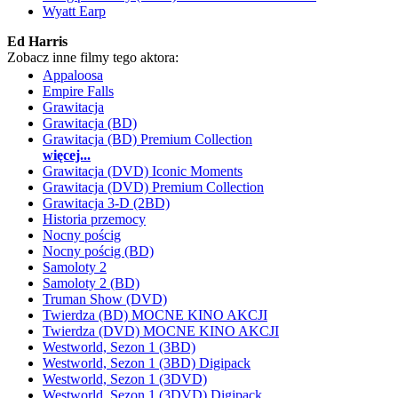
Wyatt Earp
Ed Harris
Zobacz inne filmy tego aktora:
Appaloosa
Empire Falls
Grawitacja
Grawitacja (BD)
Grawitacja (BD) Premium Collection
więcej...
Grawitacja (DVD) Iconic Moments
Grawitacja (DVD) Premium Collection
Grawitacja 3-D (2BD)
Historia przemocy
Nocny pościg
Nocny pościg (BD)
Samoloty 2
Samoloty 2 (BD)
Truman Show (DVD)
Twierdza (BD) MOCNE KINO AKCJI
Twierdza (DVD) MOCNE KINO AKCJI
Westworld, Sezon 1 (3BD)
Westworld, Sezon 1 (3BD) Digipack
Westworld, Sezon 1 (3DVD)
Westworld, Sezon 1 (3DVD) Digipack