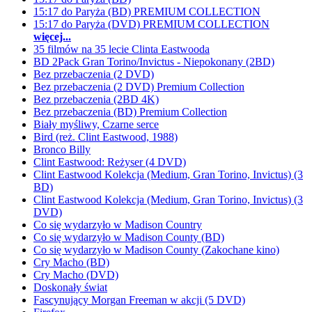
15:17 do Paryża (BD) PREMIUM COLLECTION
15:17 do Paryża (DVD) PREMIUM COLLECTION
więcej...
35 filmów na 35 lecie Clinta Eastwooda
BD 2Pack Gran Torino/Invictus - Niepokonany (2BD)
Bez przebaczenia (2 DVD)
Bez przebaczenia (2 DVD) Premium Collection
Bez przebaczenia (2BD 4K)
Bez przebaczenia (BD) Premium Collection
Biały myśliwy, Czarne serce
Bird (reż. Clint Eastwood, 1988)
Bronco Billy
Clint Eastwood: Reżyser (4 DVD)
Clint Eastwood Kolekcja (Medium, Gran Torino, Invictus) (3
BD)
Clint Eastwood Kolekcja (Medium, Gran Torino, Invictus) (3
DVD)
Co się wydarzyło w Madison Country
Co się wydarzyło w Madison County (BD)
Co się wydarzyło w Madison County (Zakochane kino)
Cry Macho (BD)
Cry Macho (DVD)
Doskonały świat
Fascynujący Morgan Freeman w akcji (5 DVD)