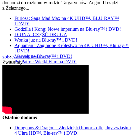
dochodzi do rozłamu w rodzie Targaryenów. Aegon II rządzi
z Żelaznego...
Furiosa: Saga Mad Max na 4K UHD™, BLU-RAY™
I DVD!
Godzilla i Kong: Nowe imperium na Blu-ray™ i DVD!
DIUNA: CZĘŚĆ DRUGA
Wonka już na Blu-ray™ i DVD!
Aquaman i Zaginione Królestwo na 4K UHD™, Blu-ray™
i DVD!
Marvels na Blu-ray™ i DVD!
zobacz więcej newsów »
Psi Patrol: Wielki Film na DVD!
Zwiastuny
Ostatnio dodane:
Dungeons & Dragons: Złodziejski honor - oficjalny zwiastun
4 Ultra HD™, Blu-ray™ i DVD!