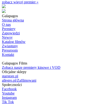
zobacz więcej premier »
Galapagos
Strona główna
O nas
Premiery
Zapowiedzi
Newsy
Katalog filmów
Zwiastuny
Pressroom
Kontakt
Galapagos Films
Zobacz nasze premiery kinowe i VOD
Oficjalne sklepy
starstore.pl
allegro.pl/Zafilmowani
Społeczności
Facebook
Youtube
Instagram
Tik Tok