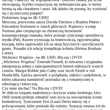
obowiązują. Szybko rozpoczyna się niebezpieczna gra, w której
bronią są siła charakteru i spryt. Jak daleko się posuną, by wydostać
się z tej mrocznej pułapki?
Podziemny krąg na 4K UHD!
Mroczna, przewrotna satyra Davida Finchera z Bradem Pittem i
Edwardem Nortonem w rolach głównych. Popisowy występ
Nortona jako cierpiącego na chroniczną bezsenność
konsumpcyjnego maniaka, który poznaje cynicznego sprzedawcę
mydła (Pitt). Razem wyruszają na buntowniczą, egzystencjalną
krucjatę, która zaprowadzi ich na skraj fizycznych i psychicznych
granic. Ponadto ich relację komplikuje kobieta (Helena Bonham
Carter).
Wichrowe Wzgórza - na 4K UHD, Blu-ray i DVD!
„Wichrowe Wzgórza” Emerald Fennell, to odważna i oryginalna
interpretacja jednej z najwspanialszych historii miłosnych wszech
czasów. Margot Robbie jako Cathy oraz Jacob Elordi w roli
Heathcliffa. Epicka opowieść o pożądaniu, miłości i szaleństwie, w
której zakazana namiętność przeradza się z romantycznej w
odurzającą i toksyczną.
Czy mnie słychac? Na Blu-ray i DVD!
W obliczu rozpadu małżeństwa i kryzysu wieku średniego Alex
(Will Arnett) próbuje odnaleźć sens życia na nowojorskiej scenie
komediowej. Tymczasem Tess (Laura Dern) mierzy się z
poświęceniami, które poniosła dla rodziny. Sytuacja zmusza ich do