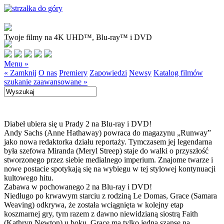
Twoje filmy na 4K UHD™, Blu-ray™ i DVD
Menu »
« Zamknij
O nas
Premiery
Zapowiedzi
Newsy
Katalog filmów
szukanie zaawansowane »
Diabeł ubiera się u Prady 2 na Blu-ray i DVD!
Andy Sachs (Anne Hathaway) powraca do magazynu „Runway”
jako nowa redaktorka działu reportaży. Tymczasem jej legendarna
była szefowa Miranda (Meryl Streep) staje do walki o przyszłość
stworzonego przez siebie medialnego imperium. Znajome twarze i
nowe postacie spotykają się na wybiegu w tej stylowej kontynuacji
kultowego hitu.
Zabawa w pochowanego 2 na Blu-ray i DVD!
Niedługo po krwawym starciu z rodziną Le Domas, Grace (Samara
Weaving) odkrywa, że została wciągnięta w kolejny etap
koszmarnej gry, tym razem z dawno niewidzianą siostrą Faith
(Kathryn Newton) u boku. Grace ma tylko jedną szansę na