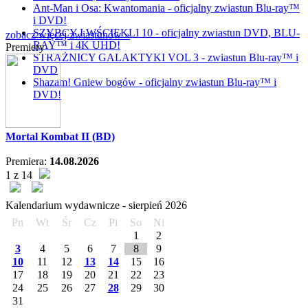
Ant-Man i Osa: Kwantomania - oficjalny zwiastun Blu-ray™
i DVD!
SZYBCY I WŚCIEKLI 10 - oficjalny zwiastun DVD, BLU-
zobacz więcej zwiastunów »
RAY™ i 4K UHD!
Premiery
STRAŻNICY GALAKTYKI VOL 3 - zwiastun Blu-ray™ i
DVD
Shazam! Gniew bogów - oficjalny zwiastun Blu-ray™ i
DVD!
Mortal Kombat II (BD)
Premiera:
14.08.2026
1 z 14
Kalendarium wydawnicze -
sierpień
2026
Pn
Wt
Śr
Cz
Pi
So
Ni
1
2
3
4
5
6
7
8
9
10
11
12
13
14
15
16
17
18
19
20
21
22
23
24
25
26
27
28
29
30
31