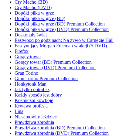
Cry Macho (BD)
Cry Macho (DVD)
Dopóki piłka w grze
Dopóki piłka w grze (BD)
Dopóki piłka w grze (BD) Premium Collection
Dopóki piłka w grze (DVD) Premium Collection
Doskonały świat
Eastwood po godzinach: Na żywo w Carnegie Hall
Fascynujący Morgan Freeman w akcji (5 DVD)
Firefox
Gorący towar
Gorący towar (BD) Premium Collection
Gorący towar (DVD) Premium Collection
Gran Torino
Gran Torino Premium Collection
Honkytonk Man
Jak tylko potrafisz
Każdy sposób jest dobry
Kosmiczni kowboje
Krwawa profesja
Lina
Niesamowity jeździec
Prawdziwa zbrodnia
Prawdziwa zbrodnia (BD) Premium Collection
Prawdziwa zbrodnia (DVD) Premium Collection