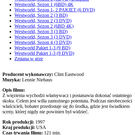
Westworld, Sezon 1 (6BD) 4K
Westworld, Sezon 1- 2 PAKIET (6 DVD)
Westworld, Sezon 2 (3 BD)
Westworld, Sezon 2 (3 DVD)
Westworld, Sezon 2 (6BD 4K)
Westworld, Sezon 3 (3 BD)
Westworld, Sezon 3 (3 DVD)
Westworld, Sezon 4 (3 DVD)
Westworld Pakiet 1-3 (9 BD)
Westworld Pakiet 1-3 (9 DVD)
Zmiana w grze
Producent wykonawczy:
Clint Eastwood
Muzyka:
Lennie Niehaus
Opis filmu:
Z więzienia wychodzi włamywacz i postanawia dokonać ostatniego
skoku. Celem jest willa zamożnego potentata. Podczas nieobecności
właścicieli, bohater przedostaje się do środka, gdzie jest świadkiem
sceny, której nigdy nie powinien był widzieć.
Rok produkcji:
1997
Kraj produkcji:
USA
Czas trwania filmu:
121 min.