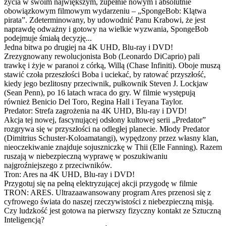
życia w swoim największym, zupełnie nowym i absolutnie
obowiązkowym filmowym wydarzeniu – „SpongeBob: Klątwa
pirata”. Zdeterminowany, by udowodnić Panu Krabowi, że jest
naprawdę odważny i gotowy na wielkie wyzwania, SpongeBob
podejmuje śmiałą decyzję...
Jedna bitwa po drugiej na 4K UHD, Blu-ray i DVD!
Zrezygnowany rewolucjonista Bob (Leonardo DiCaprio) pali
trawkę i żyje w paranoi z córką, Willą (Chase Infiniti). Oboje muszą
stawić czoła przeszłości Boba i uciekać, by ratować przyszłość,
kiedy jego bezlitosny przeciwnik, pułkownik Steven J. Lockjaw
(Sean Penn), po 16 latach wraca do gry. W filmie występują
również Benicio Del Toro, Regina Hall i Teyana Taylor.
Predator: Strefa zagrożenia na 4K UHD, Blu-ray i DVD!
Akcja tej nowej, fascynującej odsłony kultowej serii „Predator”
rozgrywa się w przyszłości na odległej planecie. Młody Predator
(Dimitrius Schuster-Koloamatangi), wypędzony przez własny klan,
nieoczekiwanie znajduje sojuszniczkę w Thii (Elle Fanning). Razem
ruszają w niebezpieczną wyprawę w poszukiwaniu
najgroźniejszego z przeciwników.
Tron: Ares na 4K UHD, Blu-ray i DVD!
Przygotuj się na pełną elektryzującej akcji przygodę w filmie
TRON: ARES. Ultrazaawansowany program Ares przenosi się z
cyfrowego świata do naszej rzeczywistości z niebezpieczną misją.
Czy ludzkość jest gotowa na pierwszy fizyczny kontakt ze Sztuczną
Inteligencją?