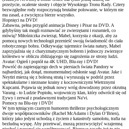
przeżycie, ocalenie siostry i objęcie Wysokiego Tronu Rady. Cztery
bezwzględne rody rozpoczynają brutalne polowanie, w którym nie
ma zasad, a zwycięzca bierze wszystko.
Hopnięci na DVD!
Zabawna, pełna przygód animacja Disney i Pixar na DVD. A
gdybyśmy tak mogli rozmawiać ze zwierzętami i rozumieli, co
mówią? Miłośniczka zwierząt, Mabel, korzysta z okazji, aby za
pomocą nowych technologii przenieść swoją świadomość do ciała
robotycznego bobra. Odkrywając tajemnice świata natury, Mabel
zaprzyjaźnia się z charyzmatycznym bobrem i jednoczy zwierzęce
królestwo w obliczu zbliżającego się zagrożenia ze strony ludzi.
Avatar: Ogień i popiół na 4K UHD, Blu-ray i DVD!
Powróć do zapierającego dech w piersiach świata Pandory w
najbardziej, jak dotąd, monumentalnej odsłonie sagi Avatar. Jake i
Neytiri mierzą się z bolesną stratą i wyruszają w podróż przez
spektakularne i nieznane krainy z koczowniczymi Wietrznymi
Kupcami. Pojawia się jednak nowy wróg dowodzony przez okrutną
Varang - to Ludzie Popiołu, wojowniczy klan, który odwrócił się od
Eywy i zerwał z pradawnymi tradycjami Na'vi.
Pomocy na Blu-ray i DVD!
W tym tętniącym czarnym humorem thrillerze psychologicznym
dwoje współpracowników (Rachel McAdams i Dylan O’Brien),
którzy jako jedyni uchodzą z życiem z katastrofy samolotu, trafia na
bezludną wyspę. Aby przetrwać, muszą przezwyciężyć wzajemną
niechęć i nauczyć się współpracować. Biurowe zasady już tu nie