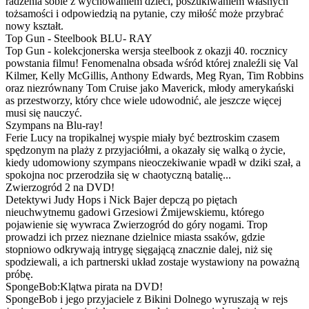
radzenia sobie z wychowaniem dzieci, poszukiwaniem własnych
tożsamości i odpowiedzią na pytanie, czy miłość może przybrać
nowy kształt.
Top Gun - Steelbook BLU- RAY
Top Gun - kolekcjonerska wersja steelbook z okazji 40. rocznicy
powstania filmu! Fenomenalna obsada wśród której znaleźli się Val
Kilmer, Kelly McGillis, Anthony Edwards, Meg Ryan, Tim Robbins
oraz niezrównany Tom Cruise jako Maverick, młody amerykański
as przestworzy, który chce wiele udowodnić, ale jeszcze więcej
musi się nauczyć.
Szympans na Blu-ray!
Ferie Lucy na tropikalnej wyspie miały być beztroskim czasem
spędzonym na plaży z przyjaciółmi, a okazały się walką o życie,
kiedy udomowiony szympans nieoczekiwanie wpadł w dziki szał, a
spokojna noc przerodziła się w chaotyczną batalię...
Zwierzogród 2 na DVD!
Detektywi Judy Hops i Nick Bajer depczą po piętach
nieuchwytnemu gadowi Grzesiowi Żmijewskiemu, którego
pojawienie się wywraca Zwierzogród do góry nogami. Trop
prowadzi ich przez nieznane dzielnice miasta ssaków, gdzie
stopniowo odkrywają intrygę sięgającą znacznie dalej, niż się
spodziewali, a ich partnerski układ zostaje wystawiony na poważną
próbę.
SpongeBob:Klątwa pirata na DVD!
SpongeBob i jego przyjaciele z Bikini Dolnego wyruszają w rejs