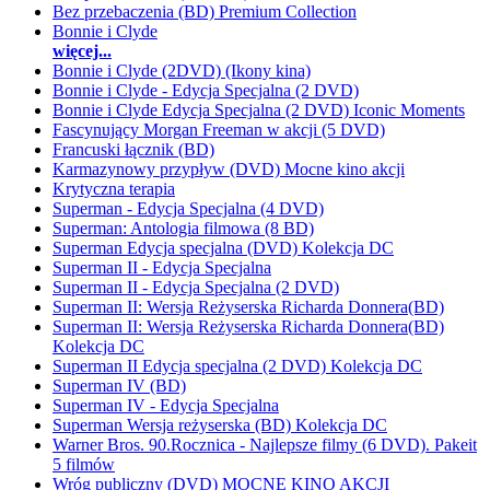
Bez przebaczenia (BD) Premium Collection
Bonnie i Clyde
więcej...
Bonnie i Clyde (2DVD) (Ikony kina)
Bonnie i Clyde - Edycja Specjalna (2 DVD)
Bonnie i Clyde Edycja Specjalna (2 DVD) Iconic Moments
Fascynujący Morgan Freeman w akcji (5 DVD)
Francuski łącznik (BD)
Karmazynowy przypływ (DVD) Mocne kino akcji
Krytyczna terapia
Superman - Edycja Specjalna (4 DVD)
Superman: Antologia filmowa (8 BD)
Superman Edycja specjalna (DVD) Kolekcja DC
Superman II - Edycja Specjalna
Superman II - Edycja Specjalna (2 DVD)
Superman II: Wersja Reżyserska Richarda Donnera(BD)
Superman II: Wersja Reżyserska Richarda Donnera(BD)
Kolekcja DC
Superman II Edycja specjalna (2 DVD) Kolekcja DC
Superman IV (BD)
Superman IV - Edycja Specjalna
Superman Wersja reżyserska (BD) Kolekcja DC
Warner Bros. 90.Rocznica - Najlepsze filmy (6 DVD). Pakeit
5 filmów
Wróg publiczny (DVD) MOCNE KINO AKCJI