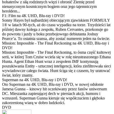
bohaterów z siłą rodzinnych więzi i obronić Ziemię przed
nienasyconym kosmicznym bogiem oraz jego tajemniczym
heroldem...
F1: Film na 4K UHD, Blu-ray i DVD!
Sonny Hayes był najbardziej obiecującym zjawiskiem FORMUŁY
1® w latach 90-tych, aż do czasu wypadku na torze. Trzydzieści lat
później dawny kolega z zespołu, Ruben Cervantes, przekonuje go
do powrotu i jazdy u boku przebojowego debiutanta Joshuy
Pearce’a. To ostatnia szansa, aby zostać numerem jeden na świecie.
Mission: Impossible - The Final Reckoning na 4K UHD, Blu-ray i
DVD!
Mission: Impossible - The Final Reckoning, to ósma część kultowej
serii, w której Tom Cruise wciela się w rolę nieustraszonego Ethana
Hunta. Agent Ethan Hunt wraz z zespołem IMF kontynuują
poszukiwania Entity - sztucznej inteligencji, która zinfiltrowała sieci
wywiadowcze całego świata. Hunt ściga się z czasem, by uratować
świat, który znamy.
Superman na 4K UHD, Blu-ray i DVD!
Oto Superman na 4K UHD, Blu-ray i DVD, w nowej odsłonie
Jamesa Gunna – kinowy hit oczekiwany przez fanów uniwersum
DC. Mieszanka zapierającej dech w piersiach akcji, humoru i
wzruszeń. Superman Gunna kieruje się współczuciem i głęboko
zakorzenioną wiarą w dobro ludzkości.
DVD