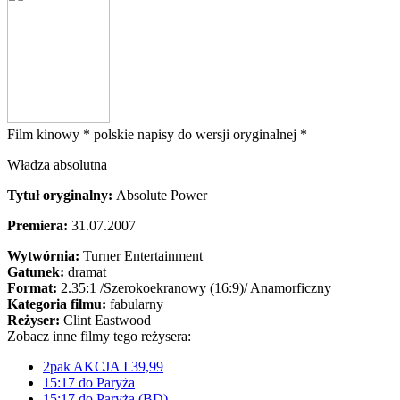
Film kinowy *
polskie napisy do wersji oryginalnej *
Władza absolutna
Tytuł oryginalny:
Absolute Power
Premiera:
31.07.2007
Wytwórnia:
Turner Entertainment
Gatunek:
dramat
Format:
2.35:1
/Szerokoekranowy (16:9)/
Anamorficzny
Kategoria filmu:
fabularny
Reżyser:
Clint Eastwood
Zobacz inne filmy tego reżysera:
2pak AKCJA I 39,99
15:17 do Paryża
15:17 do Paryża (BD)