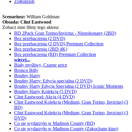
Żółtodziób
Scenariusz:
William Goldman
Obsada:
Clint Eastwood
Zobacz inne filmy tego aktora:
BD 2Pack Gran Torino/Invictus - Niepokonany (2BD)
Bez przebaczenia (2 DVD)
Bez przebaczenia (2 DVD) Premium Collection
Bez przebaczenia (2BD 4K)
Bez przebaczenia (BD) Premium Collection
więcej...
Biały myśliwy, Czarne serce
Bronco Billy
Brudny Harry
Brudny Harry: Edycja specjalna (2 DVD)
Brudny Harry Edycja Specjalna (2 DVD) Iconic Moments
Brudny Harry Kolekcja (5 DVD)
Clint Eastwood: Akcja (4 DVD)
Clint Eastwood Kolekcja (Medium, Gran Torino, Invictus) (3
BD)
Clint Eastwood Kolekcja (Medium, Gran Torino, Invictus) (3
DVD)
Co się wydarzyło w Madison County (BD)
Co się wydarzyło w Madison County (Zakochane kino)