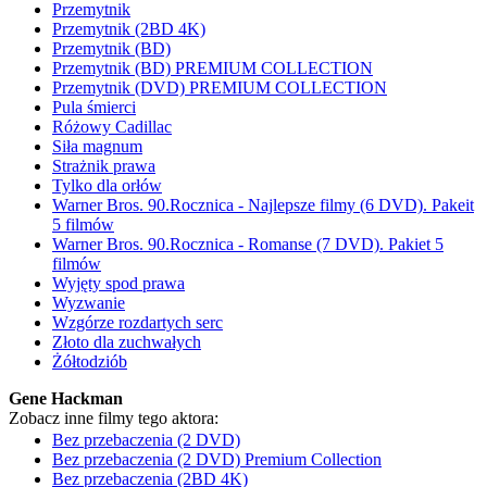
Przemytnik
Przemytnik (2BD 4K)
Przemytnik (BD)
Przemytnik (BD) PREMIUM COLLECTION
Przemytnik (DVD) PREMIUM COLLECTION
Pula śmierci
Różowy Cadillac
Siła magnum
Strażnik prawa
Tylko dla orłów
Warner Bros. 90.Rocznica - Najlepsze filmy (6 DVD). Pakeit
5 filmów
Warner Bros. 90.Rocznica - Romanse (7 DVD). Pakiet 5
filmów
Wyjęty spod prawa
Wyzwanie
Wzgórze rozdartych serc
Złoto dla zuchwałych
Żółtodziób
Gene Hackman
Zobacz inne filmy tego aktora:
Bez przebaczenia (2 DVD)
Bez przebaczenia (2 DVD) Premium Collection
Bez przebaczenia (2BD 4K)