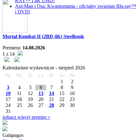
RAY™ i 4K UHD!
Ant-Man i Osa: Kwantomania - oficjalny zwiastun Blu-ray™
i DVD!
Mortal Kombat II (2BD 4K) Steelbook
Premiera:
14.08.2026
1 z 14
Kalendarium wydawnicze -
sierpień
2026
Pn
Wt
Śr
Cz
Pi
So
Ni
1
2
3
4
5
6
7
8
9
10
11
12
13
14
15
16
17
18
19
20
21
22
23
24
25
26
27
28
29
30
31
zobacz więcej premier »
Galapagos