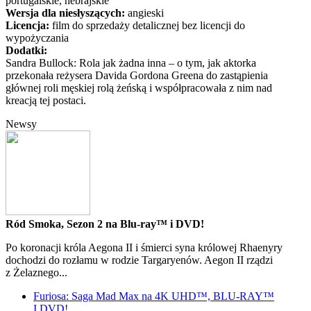
portugalskie, hebrajskie
Wersja dla niesłyszących:
angieski
Licencja:
film do sprzedaży detalicznej bez licencji do
wypożyczania
Dodatki:
Sandra Bullock: Rola jak żadna inna – o tym, jak aktorka
przekonała reżysera Davida Gordona Greena do zastąpienia
głównej roli męskiej rolą żeńską i współpracowała z nim nad
kreacją tej postaci.
Newsy
Ród Smoka, Sezon 2 na Blu-ray™ i DVD!
Po koronacji króla Aegona II i śmierci syna królowej Rhaenyry
dochodzi do rozłamu w rodzie Targaryenów. Aegon II rządzi
z Żelaznego...
Furiosa: Saga Mad Max na 4K UHD™, BLU-RAY™
I DVD!