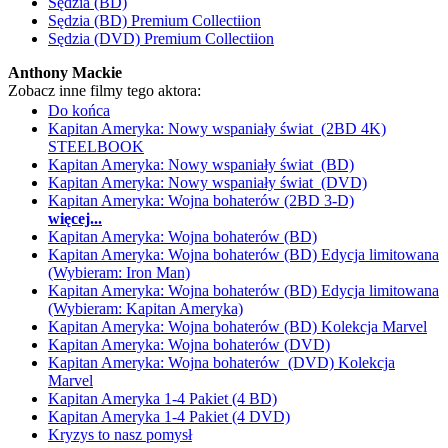
Sędzia (BD)
Sędzia (BD) Premium Collectiion
Sędzia (DVD) Premium Collectiion
Anthony Mackie
Zobacz inne filmy tego aktora:
Do końca
Kapitan Ameryka: Nowy wspaniały świat (2BD 4K)
STEELBOOK
Kapitan Ameryka: Nowy wspaniały świat (BD)
Kapitan Ameryka: Nowy wspaniały świat (DVD)
Kapitan Ameryka: Wojna bohaterów (2BD 3-D)
więcej...
Kapitan Ameryka: Wojna bohaterów (BD)
Kapitan Ameryka: Wojna bohaterów (BD) Edycja limitowana
(Wybieram: Iron Man)
Kapitan Ameryka: Wojna bohaterów (BD) Edycja limitowana
(Wybieram: Kapitan Ameryka)
Kapitan Ameryka: Wojna bohaterów (BD) Kolekcja Marvel
Kapitan Ameryka: Wojna bohaterów (DVD)
Kapitan Ameryka: Wojna bohaterów (DVD) Kolekcja
Marvel
Kapitan Ameryka 1-4 Pakiet (4 BD)
Kapitan Ameryka 1-4 Pakiet (4 DVD)
Kryzys to nasz pomysł