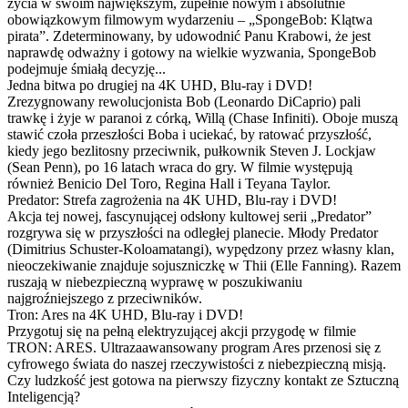
życia w swoim największym, zupełnie nowym i absolutnie
obowiązkowym filmowym wydarzeniu – „SpongeBob: Klątwa
pirata”. Zdeterminowany, by udowodnić Panu Krabowi, że jest
naprawdę odważny i gotowy na wielkie wyzwania, SpongeBob
podejmuje śmiałą decyzję...
Jedna bitwa po drugiej na 4K UHD, Blu-ray i DVD!
Zrezygnowany rewolucjonista Bob (Leonardo DiCaprio) pali
trawkę i żyje w paranoi z córką, Willą (Chase Infiniti). Oboje muszą
stawić czoła przeszłości Boba i uciekać, by ratować przyszłość,
kiedy jego bezlitosny przeciwnik, pułkownik Steven J. Lockjaw
(Sean Penn), po 16 latach wraca do gry. W filmie występują
również Benicio Del Toro, Regina Hall i Teyana Taylor.
Predator: Strefa zagrożenia na 4K UHD, Blu-ray i DVD!
Akcja tej nowej, fascynującej odsłony kultowej serii „Predator”
rozgrywa się w przyszłości na odległej planecie. Młody Predator
(Dimitrius Schuster-Koloamatangi), wypędzony przez własny klan,
nieoczekiwanie znajduje sojuszniczkę w Thii (Elle Fanning). Razem
ruszają w niebezpieczną wyprawę w poszukiwaniu
najgroźniejszego z przeciwników.
Tron: Ares na 4K UHD, Blu-ray i DVD!
Przygotuj się na pełną elektryzującej akcji przygodę w filmie
TRON: ARES. Ultrazaawansowany program Ares przenosi się z
cyfrowego świata do naszej rzeczywistości z niebezpieczną misją.
Czy ludzkość jest gotowa na pierwszy fizyczny kontakt ze Sztuczną
Inteligencją?