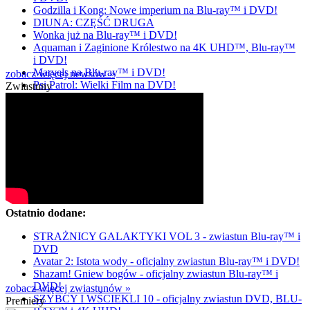
Godzilla i Kong: Nowe imperium na Blu-ray™ i DVD!
DIUNA: CZĘŚĆ DRUGA
Wonka już na Blu-ray™ i DVD!
Aquaman i Zaginione Królestwo na 4K UHD™, Blu-ray™
i DVD!
Marvels na Blu-ray™ i DVD!
zobacz więcej newsów »
Psi Patrol: Wielki Film na DVD!
Zwiastuny
Ostatnio dodane:
STRAŻNICY GALAKTYKI VOL 3 - zwiastun Blu-ray™ i
DVD
Avatar 2: Istota wody - oficjalny zwiastun Blu-ray™ i DVD!
Shazam! Gniew bogów - oficjalny zwiastun Blu-ray™ i
DVD!
zobacz więcej zwiastunów »
SZYBCY I WŚCIEKLI 10 - oficjalny zwiastun DVD, BLU-
Premiery