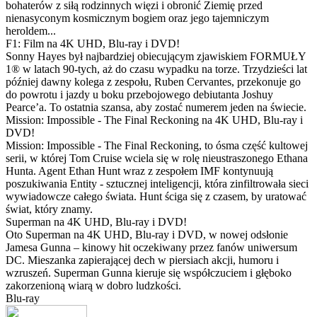
bohaterów z siłą rodzinnych więzi i obronić Ziemię przed
nienasyconym kosmicznym bogiem oraz jego tajemniczym
heroldem...
F1: Film na 4K UHD, Blu-ray i DVD!
Sonny Hayes był najbardziej obiecującym zjawiskiem FORMUŁY
1® w latach 90-tych, aż do czasu wypadku na torze. Trzydzieści lat
później dawny kolega z zespołu, Ruben Cervantes, przekonuje go
do powrotu i jazdy u boku przebojowego debiutanta Joshuy
Pearce’a. To ostatnia szansa, aby zostać numerem jeden na świecie.
Mission: Impossible - The Final Reckoning na 4K UHD, Blu-ray i
DVD!
Mission: Impossible - The Final Reckoning, to ósma część kultowej
serii, w której Tom Cruise wciela się w rolę nieustraszonego Ethana
Hunta. Agent Ethan Hunt wraz z zespołem IMF kontynuują
poszukiwania Entity - sztucznej inteligencji, która zinfiltrowała sieci
wywiadowcze całego świata. Hunt ściga się z czasem, by uratować
świat, który znamy.
Superman na 4K UHD, Blu-ray i DVD!
Oto Superman na 4K UHD, Blu-ray i DVD, w nowej odsłonie
Jamesa Gunna – kinowy hit oczekiwany przez fanów uniwersum
DC. Mieszanka zapierającej dech w piersiach akcji, humoru i
wzruszeń. Superman Gunna kieruje się współczuciem i głęboko
zakorzenioną wiarą w dobro ludzkości.
Blu-ray