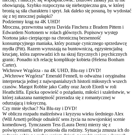
obowiązują. Szybko rozpoczyna się niebezpieczna gra, w której
bronią są siła charakteru i spryt. Jak daleko się posuną, by wydostać
się z tej mrocznej pułapki?
Podziemny krąg na 4K UHD!
Mroczna, przewrotna satyra Davida Finchera z Bradem Pittem i
Edwardem Nortonem w rolach głównych. Popisowy występ
Nortona jako cierpiącego na chroniczną bezsenność
konsumpcyjnego maniaka, który poznaje cynicznego sprzedawcę
mydła (Pitt). Razem wyruszają na buntowniczą, egzystencjalną
krucjatę, która zaprowadzi ich na skraj fizycznych i psychicznych
granic. Ponadto ich relację komplikuje kobieta (Helena Bonham
Carter).
Wichrowe Wzgórza - na 4K UHD, Blu-ray i DVD!
„Wichrowe Wzgórza” Emerald Fennell, to odważna i oryginalna
interpretacja jednej z najwspanialszych historii miłosnych wszech
czasów. Margot Robbie jako Cathy oraz Jacob Elordi w roli
Heathcliffa. Epicka opowieść o pożądaniu, miłości i szaleństwie, w
której zakazana namiętność przeradza się z romantycznej w
odurzającą i toksyczną.
Czy mnie słychac? Na Blu-ray i DVD!
W obliczu rozpadu małżeństwa i kryzysu wieku średniego Alex
(Will Arnett) próbuje odnaleźć sens życia na nowojorskiej scenie
komediowej. Tymczasem Tess (Laura Dern) mierzy się z
poświęceniami, które poniosła dla rodziny. Sytuacja zmusza ich do