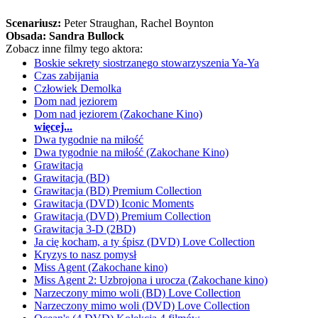
Scenariusz:
Peter Straughan
, Rachel Boynton
Obsada:
Sandra Bullock
Zobacz inne filmy tego aktora:
Boskie sekrety siostrzanego stowarzyszenia Ya-Ya
Czas zabijania
Człowiek Demolka
Dom nad jeziorem
Dom nad jeziorem (Zakochane Kino)
więcej...
Dwa tygodnie na miłość
Dwa tygodnie na miłość (Zakochane Kino)
Grawitacja
Grawitacja (BD)
Grawitacja (BD) Premium Collection
Grawitacja (DVD) Iconic Moments
Grawitacja (DVD) Premium Collection
Grawitacja 3-D (2BD)
Ja cię kocham, a ty śpisz (DVD) Love Collection
Kryzys to nasz pomysł
Miss Agent (Zakochane kino)
Miss Agent 2: Uzbrojona i urocza (Zakochane kino)
Narzeczony mimo woli (BD) Love Collection
Narzeczony mimo woli (DVD) Love Collection