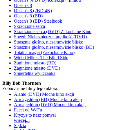
Ocean's (4 DVD) Kolekcja 4 filmów
Ocean's 8
Ocean's 8 (2BD 4K)
Ocean's 8 (BD)
Ocean's 8 (BD) Steelbook
Skradzione serca
Skradzione serca (DVD) Zakochane Kino
Speed: Niebezpieczna prędkość (DVD)
Strasznie głośno, niesamowicie blisko
Strasznie głośno, niesamowicie blisko (BD)
Totalna magia (Zakochane Kino)
Wielki Mike - The Blind Side
Zaginione miasto (BD)
Zaginione miasto (DVD)
Śmiertelna wyliczanka
Billy Bob Thornton
Zobacz inne filmy tego aktora:
Alamo (DVD) Mocne kino akcji
Armageddon (BD) Mocne kino akcji
Armageddon (DVD) Mocne kino akcji
Facet od W-F'u
Kryzys to nasz pomysł
więcej...
Sędzia