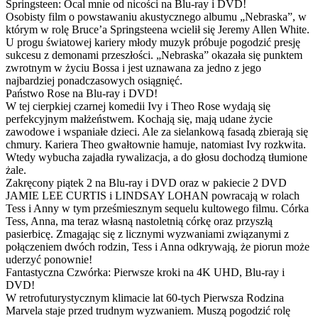
Springsteen: Ocal mnie od nicości na Blu-ray i DVD!
Osobisty film o powstawaniu akustycznego albumu „Nebraska”, w
którym w rolę Bruce’a Springsteena wcielił się Jeremy Allen White.
U progu światowej kariery młody muzyk próbuje pogodzić presję
sukcesu z demonami przeszłości. „Nebraska” okazała się punktem
zwrotnym w życiu Bossa i jest uznawana za jedno z jego
najbardziej ponadczasowych osiągnięć.
Państwo Rose na Blu-ray i DVD!
W tej cierpkiej czarnej komedii Ivy i Theo Rose wydają się
perfekcyjnym małżeństwem. Kochają się, mają udane życie
zawodowe i wspaniałe dzieci. Ale za sielankową fasadą zbierają się
chmury. Kariera Theo gwałtownie hamuje, natomiast Ivy rozkwita.
Wtedy wybucha zajadła rywalizacja, a do głosu dochodzą tłumione
żale.
Zakręcony piątek 2 na Blu-ray i DVD oraz w pakiecie 2 DVD
JAMIE LEE CURTIS i LINDSAY LOHAN powracają w rolach
Tess i Anny w tym prześmiesznym sequelu kultowego filmu. Córka
Tess, Anna, ma teraz własną nastoletnią córkę oraz przyszłą
pasierbicę. Zmagając się z licznymi wyzwaniami związanymi z
połączeniem dwóch rodzin, Tess i Anna odkrywają, że piorun może
uderzyć ponownie!
Fantastyczna Czwórka: Pierwsze kroki na 4K UHD, Blu-ray i
DVD!
W retrofuturystycznym klimacie lat 60-tych Pierwsza Rodzina
Marvela staje przed trudnym wyzwaniem. Muszą pogodzić rolę