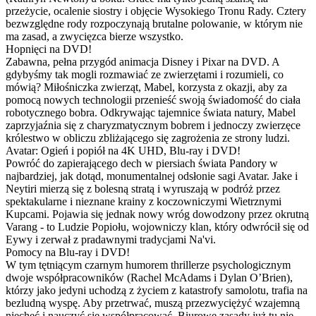
przeżycie, ocalenie siostry i objęcie Wysokiego Tronu Rady. Cztery
bezwzględne rody rozpoczynają brutalne polowanie, w którym nie
ma zasad, a zwycięzca bierze wszystko.
Hopnięci na DVD!
Zabawna, pełna przygód animacja Disney i Pixar na DVD. A
gdybyśmy tak mogli rozmawiać ze zwierzętami i rozumieli, co
mówią? Miłośniczka zwierząt, Mabel, korzysta z okazji, aby za
pomocą nowych technologii przenieść swoją świadomość do ciała
robotycznego bobra. Odkrywając tajemnice świata natury, Mabel
zaprzyjaźnia się z charyzmatycznym bobrem i jednoczy zwierzęce
królestwo w obliczu zbliżającego się zagrożenia ze strony ludzi.
Avatar: Ogień i popiół na 4K UHD, Blu-ray i DVD!
Powróć do zapierającego dech w piersiach świata Pandory w
najbardziej, jak dotąd, monumentalnej odsłonie sagi Avatar. Jake i
Neytiri mierzą się z bolesną stratą i wyruszają w podróż przez
spektakularne i nieznane krainy z koczowniczymi Wietrznymi
Kupcami. Pojawia się jednak nowy wróg dowodzony przez okrutną
Varang - to Ludzie Popiołu, wojowniczy klan, który odwrócił się od
Eywy i zerwał z pradawnymi tradycjami Na'vi.
Pomocy na Blu-ray i DVD!
W tym tętniącym czarnym humorem thrillerze psychologicznym
dwoje współpracowników (Rachel McAdams i Dylan O’Brien),
którzy jako jedyni uchodzą z życiem z katastrofy samolotu, trafia na
bezludną wyspę. Aby przetrwać, muszą przezwyciężyć wzajemną
niechęć i nauczyć się współpracować. Biurowe zasady już tu nie