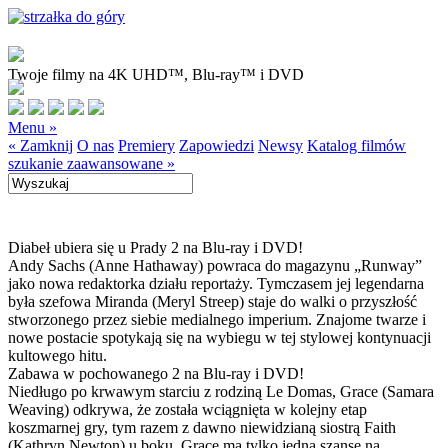
Twoje filmy na 4K UHD™, Blu-ray™ i DVD
Menu »
« Zamknij
O nas
Premiery
Zapowiedzi
Newsy
Katalog filmów
szukanie zaawansowane »
Diabeł ubiera się u Prady 2 na Blu-ray i DVD!
Andy Sachs (Anne Hathaway) powraca do magazynu „Runway”
jako nowa redaktorka działu reportaży. Tymczasem jej legendarna
była szefowa Miranda (Meryl Streep) staje do walki o przyszłość
stworzonego przez siebie medialnego imperium. Znajome twarze i
nowe postacie spotykają się na wybiegu w tej stylowej kontynuacji
kultowego hitu.
Zabawa w pochowanego 2 na Blu-ray i DVD!
Niedługo po krwawym starciu z rodziną Le Domas, Grace (Samara
Weaving) odkrywa, że została wciągnięta w kolejny etap
koszmarnej gry, tym razem z dawno niewidzianą siostrą Faith
(Kathryn Newton) u boku. Grace ma tylko jedną szansę na