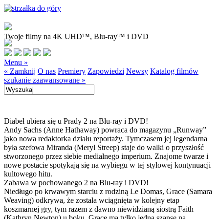
Twoje filmy na 4K UHD™, Blu-ray™ i DVD
Menu »
« Zamknij
O nas
Premiery
Zapowiedzi
Newsy
Katalog filmów
szukanie zaawansowane »
Diabeł ubiera się u Prady 2 na Blu-ray i DVD!
Andy Sachs (Anne Hathaway) powraca do magazynu „Runway”
jako nowa redaktorka działu reportaży. Tymczasem jej legendarna
była szefowa Miranda (Meryl Streep) staje do walki o przyszłość
stworzonego przez siebie medialnego imperium. Znajome twarze i
nowe postacie spotykają się na wybiegu w tej stylowej kontynuacji
kultowego hitu.
Zabawa w pochowanego 2 na Blu-ray i DVD!
Niedługo po krwawym starciu z rodziną Le Domas, Grace (Samara
Weaving) odkrywa, że została wciągnięta w kolejny etap
koszmarnej gry, tym razem z dawno niewidzianą siostrą Faith
(Kathryn Newton) u boku. Grace ma tylko jedną szansę na