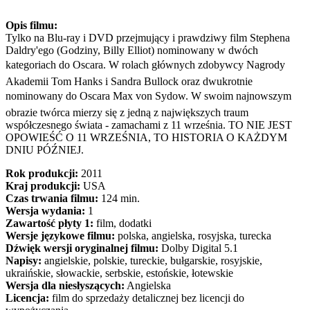
Opis filmu:
Tylko na Blu-ray i DVD przejmujący i prawdziwy film Stephena
Daldry'ego (Godziny, Billy Elliot) nominowany w dwóch
kategoriach do Oscara. W rolach głównych zdobywcy Nagrody
Akademii Tom Hanks i Sandra Bullock oraz dwukrotnie
nominowany do Oscara Max von Sydow. W swoim najnowszym
obrazie twórca mierzy się z jedną z największych traum
współczesnego świata - zamachami z 11 września. TO NIE JEST
OPOWIEŚĆ O 11 WRZEŚNIA, TO HISTORIA O KAŻDYM
DNIU PÓŹNIEJ.
Rok produkcji:
2011
Kraj produkcji:
USA
Czas trwania filmu:
124 min.
Wersja wydania:
1
Zawartość płyty 1:
film, dodatki
Wersje językowe filmu:
polska, angielska, rosyjska, turecka
Dźwięk wersji oryginalnej filmu:
Dolby Digital 5.1
Napisy:
angielskie, polskie, tureckie, bułgarskie, rosyjskie,
ukraińskie, słowackie, serbskie, estońskie, łotewskie
Wersja dla niesłyszących:
Angielska
Licencja:
film do sprzedaży detalicznej bez licencji do