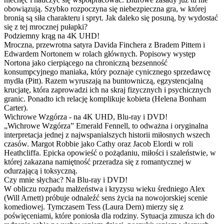
obowiązują. Szybko rozpoczyna się niebezpieczna gra, w której
bronią są siła charakteru i spryt. Jak daleko się posuną, by wydostać
się z tej mrocznej pułapki?
Podziemny krąg na 4K UHD!
Mroczna, przewrotna satyra Davida Finchera z Bradem Pittem i
Edwardem Nortonem w rolach głównych. Popisowy występ
Nortona jako cierpiącego na chroniczną bezsenność
konsumpcyjnego maniaka, który poznaje cynicznego sprzedawcę
mydła (Pitt). Razem wyruszają na buntowniczą, egzystencjalną
krucjatę, która zaprowadzi ich na skraj fizycznych i psychicznych
granic. Ponadto ich relację komplikuje kobieta (Helena Bonham
Carter).
Wichrowe Wzgórza - na 4K UHD, Blu-ray i DVD!
„Wichrowe Wzgórza” Emerald Fennell, to odważna i oryginalna
interpretacja jednej z najwspanialszych historii miłosnych wszech
czasów. Margot Robbie jako Cathy oraz Jacob Elordi w roli
Heathcliffa. Epicka opowieść o pożądaniu, miłości i szaleństwie, w
której zakazana namiętność przeradza się z romantycznej w
odurzającą i toksyczną.
Czy mnie słychac? Na Blu-ray i DVD!
W obliczu rozpadu małżeństwa i kryzysu wieku średniego Alex
(Will Arnett) próbuje odnaleźć sens życia na nowojorskiej scenie
komediowej. Tymczasem Tess (Laura Dern) mierzy się z
poświęceniami, które poniosła dla rodziny. Sytuacja zmusza ich do