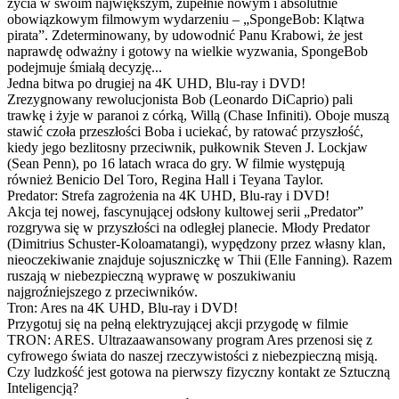
życia w swoim największym, zupełnie nowym i absolutnie
obowiązkowym filmowym wydarzeniu – „SpongeBob: Klątwa
pirata”. Zdeterminowany, by udowodnić Panu Krabowi, że jest
naprawdę odważny i gotowy na wielkie wyzwania, SpongeBob
podejmuje śmiałą decyzję...
Jedna bitwa po drugiej na 4K UHD, Blu-ray i DVD!
Zrezygnowany rewolucjonista Bob (Leonardo DiCaprio) pali
trawkę i żyje w paranoi z córką, Willą (Chase Infiniti). Oboje muszą
stawić czoła przeszłości Boba i uciekać, by ratować przyszłość,
kiedy jego bezlitosny przeciwnik, pułkownik Steven J. Lockjaw
(Sean Penn), po 16 latach wraca do gry. W filmie występują
również Benicio Del Toro, Regina Hall i Teyana Taylor.
Predator: Strefa zagrożenia na 4K UHD, Blu-ray i DVD!
Akcja tej nowej, fascynującej odsłony kultowej serii „Predator”
rozgrywa się w przyszłości na odległej planecie. Młody Predator
(Dimitrius Schuster-Koloamatangi), wypędzony przez własny klan,
nieoczekiwanie znajduje sojuszniczkę w Thii (Elle Fanning). Razem
ruszają w niebezpieczną wyprawę w poszukiwaniu
najgroźniejszego z przeciwników.
Tron: Ares na 4K UHD, Blu-ray i DVD!
Przygotuj się na pełną elektryzującej akcji przygodę w filmie
TRON: ARES. Ultrazaawansowany program Ares przenosi się z
cyfrowego świata do naszej rzeczywistości z niebezpieczną misją.
Czy ludzkość jest gotowa na pierwszy fizyczny kontakt ze Sztuczną
Inteligencją?