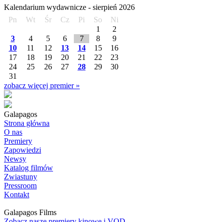
Kalendarium wydawnicze -
sierpień
2026
Pn
Wt
Śr
Cz
Pi
So
Ni
1
2
3
4
5
6
7
8
9
10
11
12
13
14
15
16
17
18
19
20
21
22
23
24
25
26
27
28
29
30
31
zobacz więcej premier »
Galapagos
Strona główna
O nas
Premiery
Zapowiedzi
Newsy
Katalog filmów
Zwiastuny
Pressroom
Kontakt
Galapagos Films
Zobacz nasze premiery kinowe i VOD