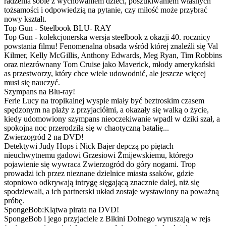
radzenia sobie z wychowaniem dzieci, poszukiwaniem własnych
tożsamości i odpowiedzią na pytanie, czy miłość może przybrać
nowy kształt.
Top Gun - Steelbook BLU- RAY
Top Gun - kolekcjonerska wersja steelbook z okazji 40. rocznicy
powstania filmu! Fenomenalna obsada wśród której znaleźli się Val
Kilmer, Kelly McGillis, Anthony Edwards, Meg Ryan, Tim Robbins
oraz niezrównany Tom Cruise jako Maverick, młody amerykański
as przestworzy, który chce wiele udowodnić, ale jeszcze więcej
musi się nauczyć.
Szympans na Blu-ray!
Ferie Lucy na tropikalnej wyspie miały być beztroskim czasem
spędzonym na plaży z przyjaciółmi, a okazały się walką o życie,
kiedy udomowiony szympans nieoczekiwanie wpadł w dziki szał, a
spokojna noc przerodziła się w chaotyczną batalię...
Zwierzogród 2 na DVD!
Detektywi Judy Hops i Nick Bajer depczą po piętach
nieuchwytnemu gadowi Grzesiowi Żmijewskiemu, którego
pojawienie się wywraca Zwierzogród do góry nogami. Trop
prowadzi ich przez nieznane dzielnice miasta ssaków, gdzie
stopniowo odkrywają intrygę sięgającą znacznie dalej, niż się
spodziewali, a ich partnerski układ zostaje wystawiony na poważną
próbę.
SpongeBob:Klątwa pirata na DVD!
SpongeBob i jego przyjaciele z Bikini Dolnego wyruszają w rejs