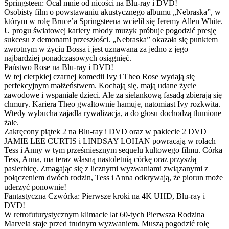
Springsteen: Ocal mnie od nicości na Blu-ray i DVD!
Osobisty film o powstawaniu akustycznego albumu „Nebraska”, w
którym w rolę Bruce’a Springsteena wcielił się Jeremy Allen White.
U progu światowej kariery młody muzyk próbuje pogodzić presję
sukcesu z demonami przeszłości. „Nebraska” okazała się punktem
zwrotnym w życiu Bossa i jest uznawana za jedno z jego
najbardziej ponadczasowych osiągnięć.
Państwo Rose na Blu-ray i DVD!
W tej cierpkiej czarnej komedii Ivy i Theo Rose wydają się
perfekcyjnym małżeństwem. Kochają się, mają udane życie
zawodowe i wspaniałe dzieci. Ale za sielankową fasadą zbierają się
chmury. Kariera Theo gwałtownie hamuje, natomiast Ivy rozkwita.
Wtedy wybucha zajadła rywalizacja, a do głosu dochodzą tłumione
żale.
Zakręcony piątek 2 na Blu-ray i DVD oraz w pakiecie 2 DVD
JAMIE LEE CURTIS i LINDSAY LOHAN powracają w rolach
Tess i Anny w tym prześmiesznym sequelu kultowego filmu. Córka
Tess, Anna, ma teraz własną nastoletnią córkę oraz przyszłą
pasierbicę. Zmagając się z licznymi wyzwaniami związanymi z
połączeniem dwóch rodzin, Tess i Anna odkrywają, że piorun może
uderzyć ponownie!
Fantastyczna Czwórka: Pierwsze kroki na 4K UHD, Blu-ray i
DVD!
W retrofuturystycznym klimacie lat 60-tych Pierwsza Rodzina
Marvela staje przed trudnym wyzwaniem. Muszą pogodzić rolę