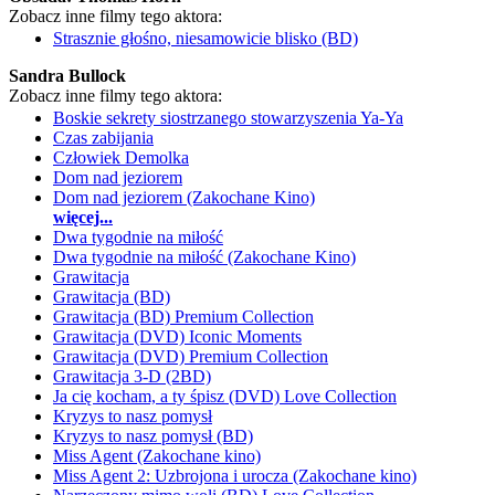
Zobacz inne filmy tego aktora:
Strasznie głośno, niesamowicie blisko (BD)
Sandra Bullock
Zobacz inne filmy tego aktora:
Boskie sekrety siostrzanego stowarzyszenia Ya-Ya
Czas zabijania
Człowiek Demolka
Dom nad jeziorem
Dom nad jeziorem (Zakochane Kino)
więcej...
Dwa tygodnie na miłość
Dwa tygodnie na miłość (Zakochane Kino)
Grawitacja
Grawitacja (BD)
Grawitacja (BD) Premium Collection
Grawitacja (DVD) Iconic Moments
Grawitacja (DVD) Premium Collection
Grawitacja 3-D (2BD)
Ja cię kocham, a ty śpisz (DVD) Love Collection
Kryzys to nasz pomysł
Kryzys to nasz pomysł (BD)
Miss Agent (Zakochane kino)
Miss Agent 2: Uzbrojona i urocza (Zakochane kino)