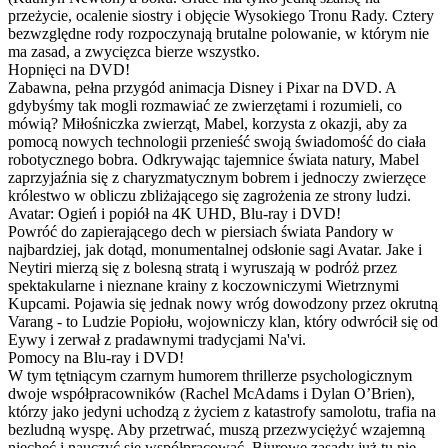
przeżycie, ocalenie siostry i objęcie Wysokiego Tronu Rady. Cztery
bezwzględne rody rozpoczynają brutalne polowanie, w którym nie
ma zasad, a zwycięzca bierze wszystko.
Hopnięci na DVD!
Zabawna, pełna przygód animacja Disney i Pixar na DVD. A
gdybyśmy tak mogli rozmawiać ze zwierzętami i rozumieli, co
mówią? Miłośniczka zwierząt, Mabel, korzysta z okazji, aby za
pomocą nowych technologii przenieść swoją świadomość do ciała
robotycznego bobra. Odkrywając tajemnice świata natury, Mabel
zaprzyjaźnia się z charyzmatycznym bobrem i jednoczy zwierzęce
królestwo w obliczu zbliżającego się zagrożenia ze strony ludzi.
Avatar: Ogień i popiół na 4K UHD, Blu-ray i DVD!
Powróć do zapierającego dech w piersiach świata Pandory w
najbardziej, jak dotąd, monumentalnej odsłonie sagi Avatar. Jake i
Neytiri mierzą się z bolesną stratą i wyruszają w podróż przez
spektakularne i nieznane krainy z koczowniczymi Wietrznymi
Kupcami. Pojawia się jednak nowy wróg dowodzony przez okrutną
Varang - to Ludzie Popiołu, wojowniczy klan, który odwrócił się od
Eywy i zerwał z pradawnymi tradycjami Na'vi.
Pomocy na Blu-ray i DVD!
W tym tętniącym czarnym humorem thrillerze psychologicznym
dwoje współpracowników (Rachel McAdams i Dylan O’Brien),
którzy jako jedyni uchodzą z życiem z katastrofy samolotu, trafia na
bezludną wyspę. Aby przetrwać, muszą przezwyciężyć wzajemną
niechęć i nauczyć się współpracować. Biurowe zasady już tu nie