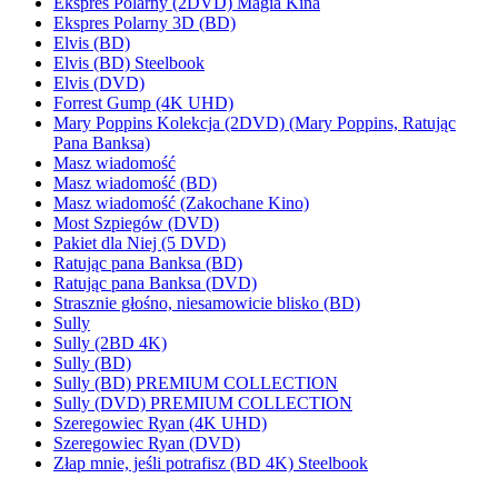
Ekspres Polarny (2DVD) Magia Kina
Ekspres Polarny 3D (BD)
Elvis (BD)
Elvis (BD) Steelbook
Elvis (DVD)
Forrest Gump (4K UHD)
Mary Poppins Kolekcja (2DVD) (Mary Poppins, Ratując
Pana Banksa)
Masz wiadomość
Masz wiadomość (BD)
Masz wiadomość (Zakochane Kino)
Most Szpiegów (DVD)
Pakiet dla Niej (5 DVD)
Ratując pana Banksa (BD)
Ratując pana Banksa (DVD)
Strasznie głośno, niesamowicie blisko (BD)
Sully
Sully (2BD 4K)
Sully (BD)
Sully (BD) PREMIUM COLLECTION
Sully (DVD) PREMIUM COLLECTION
Szeregowiec Ryan (4K UHD)
Szeregowiec Ryan (DVD)
Złap mnie, jeśli potrafisz (BD 4K) Steelbook