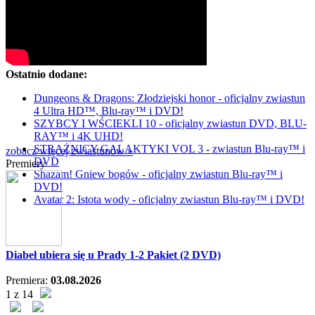
Ostatnio dodane:
Dungeons & Dragons: Złodziejski honor - oficjalny zwiastun
4 Ultra HD™, Blu-ray™ i DVD!
SZYBCY I WŚCIEKLI 10 - oficjalny zwiastun DVD, BLU-
RAY™ i 4K UHD!
STRAŻNICY GALAKTYKI VOL 3 - zwiastun Blu-ray™ i
zobacz więcej zwiastunów »
DVD
Premiery
Shazam! Gniew bogów - oficjalny zwiastun Blu-ray™ i
DVD!
Avatar 2: Istota wody - oficjalny zwiastun Blu-ray™ i DVD!
Diabeł ubiera się u Prady 1-2 Pakiet (2 DVD)
Premiera:
03.08.2026
1 z 14