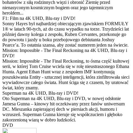
bohaterów z siłą rodzinnych więzi i obronić Ziemię przed
nienasyconym kosmicznym bogiem oraz jego tajemniczym
heroldem...
F1: Film na 4K UHD, Blu-ray i DVD!
Sonny Hayes był najbardziej obiecującym zjawiskiem FORMUŁY
1® w latach 90-tych, aż do czasu wypadku na torze. Trzydzieści lat
później dawny kolega z zespołu, Ruben Cervantes, przekonuje go
do powrotu i jazdy u boku przebojowego debiutanta Joshuy
Pearce’a. To ostatnia szansa, aby zostać numerem jeden na świecie.
Mission: Impossible - The Final Reckoning na 4K UHD, Blu-ray i
DVD!
Mission: Impossible - The Final Reckoning, to ósma część kultowej
serii, w której Tom Cruise wciela się w rolę nieustraszonego Ethana
Hunta. Agent Ethan Hunt wraz z zespołem IMF kontynuują
poszukiwania Entity - sztucznej inteligencji, która zinfiltrowała sieci
wywiadowcze całego świata. Hunt ściga się z czasem, by uratować
świat, który znamy.
Superman na 4K UHD, Blu-ray i DVD!
Oto Superman na 4K UHD, Blu-ray i DVD, w nowej odsłonie
Jamesa Gunna – kinowy hit oczekiwany przez fanów uniwersum
DC. Mieszanka zapierającej dech w piersiach akcji, humoru i
wzruszeń. Superman Gunna kieruje się współczuciem i głęboko
zakorzenioną wiarą w dobro ludzkości.
DVD