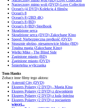
Narzeczony mimo woli (BD) Love Collection
Narzeczony mimo woli (DVD) Love Collection
Ocean's (4 DVD) Kolekcja 4 filmów
Ocean's 8
Ocean's 8 (2BD 4K)
Ocean's 8 (BD)
Ocean's 8 (BD) Steelbook
Skradzione serca
Skradzione serca (DVD) Zakochane Kino
Speed: Niebezpieczna prędkość (DVD)
Strasznie głośno, niesamowicie blisko (BD)
Totalna magia (Zakochane Kino)
Wielki Mike - The Blind Side
Zaginione miasto (BD)
Zaginione miasto (DVD)
Śmiertelna wyliczanka
Tom Hanks
Zobacz inne filmy tego aktora:
Asteroid City (DVD)
Ekspres Polarny (2 DVD) - Magia Kina
Ekspres Polarny (2 DVD) z dzwonkiem
Ekspres Polarny (2 DVD) z kulą śnieżną
Ekspres Polarny (2 DVD) z pociągiem
więcej...