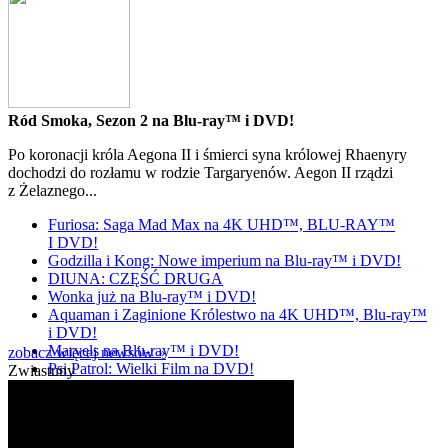
Ród Smoka, Sezon 2 na Blu-ray™ i DVD!
Po koronacji króla Aegona II i śmierci syna królowej Rhaenyry
dochodzi do rozłamu w rodzie Targaryenów. Aegon II rządzi
z Żelaznego...
Furiosa: Saga Mad Max na 4K UHD™, BLU-RAY™
I DVD!
Godzilla i Kong: Nowe imperium na Blu-ray™ i DVD!
DIUNA: CZĘŚĆ DRUGA
Wonka już na Blu-ray™ i DVD!
Aquaman i Zaginione Królestwo na 4K UHD™, Blu-ray™
i DVD!
Marvels na Blu-ray™ i DVD!
zobacz więcej newsów »
Psi Patrol: Wielki Film na DVD!
Zwiastuny