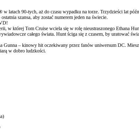
latach 90-tych, aż do czasu wypadku na torze. Trzydzieści lat późn
ostatnia szansa, aby zostać numerem jeden na świecie.
DVD!
serii, w której Tom Cruise wciela się w rolę nieustraszonego Ethana 
ci wywiadowcze całego świata. Hunt ściga się z czasem, by uratować świ
Gunna – kinowy hit oczekiwany przez fanów uniwersum DC. Mieszanka
arą w dobro ludzkości.
a)
)