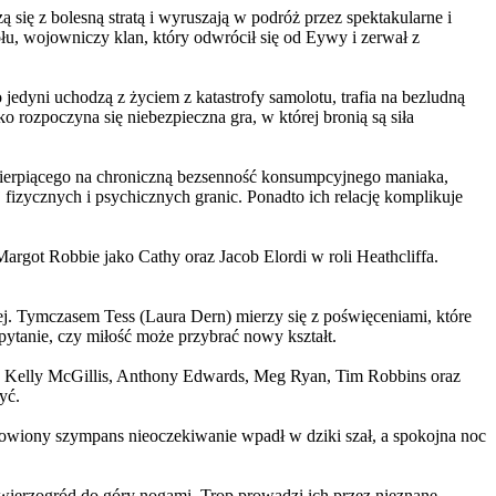
 się z bolesną stratą i wyruszają w podróż przez spektakularne i
, wojowniczy klan, który odwrócił się od Eywy i zerwał z
yni uchodzą z życiem z katastrofy samolotu, trafia na bezludną
rozpoczyna się niebezpieczna gra, w której bronią są siła
ierpiącego na chroniczną bezsenność konsumpcyjnego maniaka,
 fizycznych i psychicznych granic. Ponadto ich relację komplikuje
argot Robbie jako Cathy oraz Jacob Elordi w roli Heathcliffa.
ej. Tymczasem Tess (Laura Dern) mierzy się z poświęceniami, które
ytanie, czy miłość może przybrać nowy kształt.
er, Kelly McGillis, Anthony Edwards, Meg Ryan, Tim Robbins oraz
yć.
omowiony szympans nieoczekiwanie wpadł w dziki szał, a spokojna noc
ierzogród do góry nogami. Trop prowadzi ich przez nieznane