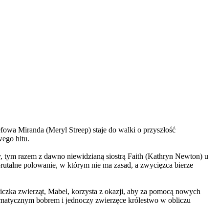
wa Miranda (Meryl Streep) staje do walki o przyszłość
wego hitu.
, tym razem z dawno niewidzianą siostrą Faith (Kathryn Newton) u
brutalne polowanie, w którym nie ma zasad, a zwycięzca bierze
czka zwierząt, Mabel, korzysta z okazji, aby za pomocą nowych
yzmatycznym bobrem i jednoczy zwierzęce królestwo w obliczu