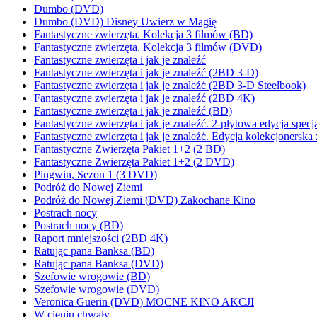
Dumbo (DVD)
Dumbo (DVD) Disney Uwierz w Magię
Fantastyczne zwierzęta. Kolekcja 3 filmów (BD)
Fantastyczne zwierzęta. Kolekcja 3 filmów (DVD)
Fantastyczne zwierzęta i jak je znaleźć
Fantastyczne zwierzęta i jak je znaleźć (2BD 3-D)
Fantastyczne zwierzęta i jak je znaleźć (2BD 3-D Steelbook)
Fantastyczne zwierzęta i jak je znaleźć (2BD 4K)
Fantastyczne zwierzęta i jak je znaleźć (BD)
Fantastyczne zwierzęta i jak je znaleźć. 2-płytowa edycja spe
Fantastyczne zwierzęta i jak je znaleźć. Edycja kolekcjonerska 
Fantastyczne Zwierzęta Pakiet 1+2 (2 BD)
Fantastyczne Zwierzęta Pakiet 1+2 (2 DVD)
Pingwin, Sezon 1 (3 DVD)
Podróż do Nowej Ziemi
Podróż do Nowej Ziemi (DVD) Zakochane Kino
Postrach nocy
Postrach nocy (BD)
Raport mniejszości (2BD 4K)
Ratując pana Banksa (BD)
Ratując pana Banksa (DVD)
Szefowie wrogowie (BD)
Szefowie wrogowie (DVD)
Veronica Guerin (DVD) MOCNE KINO AKCJI
W cieniu chwały