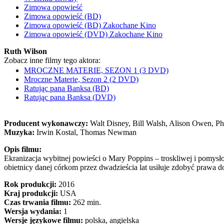
Zimowa opowieść
Zimowa opowieść (BD)
Zimowa opowieść (BD) Zakochane Kino
Zimowa opowieść (DVD) Zakochane Kino
Ruth Wilson
Zobacz inne filmy tego aktora:
MROCZNE MATERIE, SEZON 1 (3 DVD)
Mroczne Materie, Sezon 2 (2 DVD)
Ratując pana Banksa (BD)
Ratując pana Banksa (DVD)
Producent wykonawczy:
Walt Disney, Bill Walsh, Alison Owen, Phil
Muzyka:
Irwin Kostal, Thomas Newman
Opis filmu:
Ekranizacja wybitnej powieści o Mary Poppins – troskliwej i pomysło
obietnicy danej córkom przez dwadzieścia lat usiłuje zdobyć prawa do 
Rok produkcji:
2016
Kraj produkcji:
USA
Czas trwania filmu:
262 min.
Wersja wydania:
1
Wersje językowe filmu:
polska, angielska