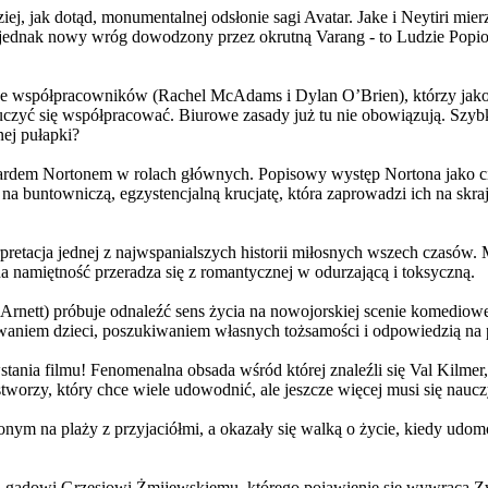
j, jak dotąd, monumentalnej odsłonie sagi Avatar. Jake i Neytiri mierzą
jednak nowy wróg dowodzony przez okrutną Varang - to Ludzie Popiołu
 współpracowników (Rachel McAdams i Dylan O’Brien), którzy jako jed
yć się współpracować. Biurowe zasady już tu nie obowiązują. Szybko 
nej pułapki?
wardem Nortonem w rolach głównych. Popisowy występ Nortona jako c
a buntowniczą, egzystencjalną krucjatę, która zaprowadzi ich na skraj
etacja jednej z najwspanialszych historii miłosnych wszech czasów. M
na namiętność przeradza się z romantycznej w odurzającą i toksyczną.
Arnett) próbuje odnaleźć sens życia na nowojorskiej scenie komediow
owaniem dzieci, poszukiwaniem własnych tożsamości i odpowiedzią na p
wstania filmu! Fenomenalna obsada wśród której znaleźli się Val Kilm
orzy, który chce wiele udowodnić, ale jeszcze więcej musi się naucz
onym na plaży z przyjaciółmi, a okazały się walką o życie, kiedy ud
 gadowi Grzesiowi Żmijewskiemu, którego pojawienie się wywraca Zw