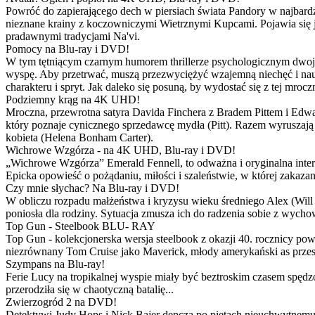
Powróć do zapierającego dech w piersiach świata Pandory w najbardzie
nieznane krainy z koczowniczymi Wietrznymi Kupcami. Pojawia się 
pradawnymi tradycjami Na'vi.
Pomocy na Blu-ray i DVD!
W tym tętniącym czarnym humorem thrillerze psychologicznym dwoje
wyspę. Aby przetrwać, muszą przezwyciężyć wzajemną niechęć i naucz
charakteru i spryt. Jak daleko się posuną, by wydostać się z tej mrocz
Podziemny krąg na 4K UHD!
Mroczna, przewrotna satyra Davida Finchera z Bradem Pittem i Ed
który poznaje cynicznego sprzedawcę mydła (Pitt). Razem wyruszają n
kobieta (Helena Bonham Carter).
Wichrowe Wzgórza - na 4K UHD, Blu-ray i DVD!
„Wichrowe Wzgórza” Emerald Fennell, to odważna i oryginalna interpr
Epicka opowieść o pożądaniu, miłości i szaleństwie, w której zakaza
Czy mnie słychac? Na Blu-ray i DVD!
W obliczu rozpadu małżeństwa i kryzysu wieku średniego Alex (Will 
poniosła dla rodziny. Sytuacja zmusza ich do radzenia sobie z wych
Top Gun - Steelbook BLU- RAY
Top Gun - kolekcjonerska wersja steelbook z okazji 40. rocznicy po
niezrównany Tom Cruise jako Maverick, młody amerykański as przestw
Szympans na Blu-ray!
Ferie Lucy na tropikalnej wyspie miały być beztroskim czasem spędz
przerodziła się w chaotyczną batalię...
Zwierzogród 2 na DVD!
Detektywi Judy Hops i Nick Bajer depczą po piętach nieuchwytnemu