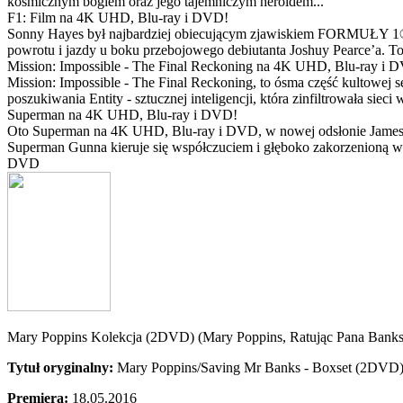
kosmicznym bogiem oraz jego tajemniczym heroldem...
F1: Film na 4K UHD, Blu-ray i DVD!
Sonny Hayes był najbardziej obiecującym zjawiskiem FORMUŁY 1® w 
powrotu i jazdy u boku przebojowego debiutanta Joshuy Pearce’a. To 
Mission: Impossible - The Final Reckoning na 4K UHD, Blu-ray i 
Mission: Impossible - The Final Reckoning, to ósma część kultowej 
poszukiwania Entity - sztucznej inteligencji, która zinfiltrowała sie
Superman na 4K UHD, Blu-ray i DVD!
Oto Superman na 4K UHD, Blu-ray i DVD, w nowej odsłonie Jamesa 
Superman Gunna kieruje się współczuciem i głęboko zakorzenioną wi
DVD
Mary Poppins Kolekcja (2DVD) (Mary Poppins, Ratując Pana Banks
Tytuł oryginalny:
Mary Poppins/Saving Mr Banks - Boxset (2DVD
Premiera:
18.05.2016