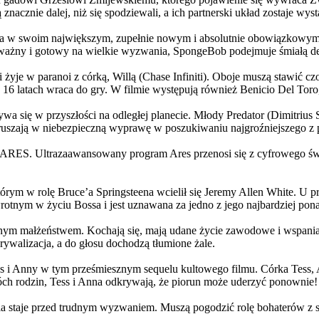
 znacznie dalej, niż się spodziewali, a ich partnerski układ zostaje w
życia w swoim największym, zupełnie nowym i absolutnie obowiązkowy
ażny i gotowy na wielkie wyzwania, SpongeBob podejmuje śmiałą dec
yje w paranoi z córką, Willą (Chase Infiniti). Oboje muszą stawić czoł
16 latach wraca do gry. W filmie występują również Benicio Del Toro,
grywa się w przyszłości na odległej planecie. Młody Predator (Dimitri
 ruszają w niebezpieczną wyprawę w poszukiwaniu najgroźniejszego z
: ARES. Ultrazaawansowany program Ares przenosi się z cyfrowego świ
rym w rolę Bruce’a Springsteena wcielił się Jeremy Allen White. U p
rotnym w życiu Bossa i jest uznawana za jedno z jego najbardziej po
jnym małżeństwem. Kochają się, mają udane życie zawodowe i wspaniałe
ywalizacja, a do głosu dochodzą tłumione żale.
 w tym prześmiesznym sequelu kultowego filmu. Córka Tess, Anna, 
h rodzin, Tess i Anna odkrywają, że piorun może uderzyć ponownie!
la staje przed trudnym wyzwaniem. Muszą pogodzić rolę bohaterów z s