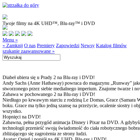
Twoje filmy na 4K UHD™, Blu-ray™ i DVD
Menu »
« Zamknij
O nas
Premiery
Zapowiedzi
Newsy
Katalog filmów
szukanie zaawansowane »
Diabeł ubiera się u Prady 2 na Blu-ray i DVD!
Andy Sachs (Anne Hathaway) powraca do magazynu „Runway” jako now
stworzonego przez siebie medialnego imperium. Znajome twarze i now
Zabawa w pochowanego 2 na Blu-ray i DVD!
Niedługo po krwawym starciu z rodziną Le Domas, Grace (Samara Wea
boku. Grace ma tylko jedną szansę na przeżycie, ocalenie siostry i
wszystko.
Hopnięci na DVD!
Zabawna, pełna przygód animacja Disney i Pixar na DVD. A gdybyśmy
technologii przenieść swoją świadomość do ciała robotycznego bobra
zbliżającego się zagrożenia ze strony ludzi.
Avatar: Ogień i popiół na 4K UHD, Blu-ray i DVD!