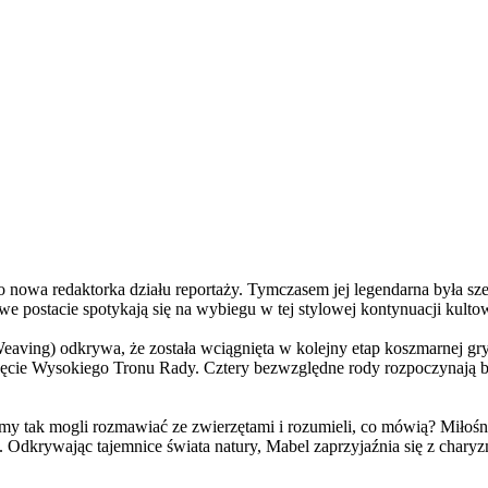
a redaktorka działu reportaży. Tymczasem jej legendarna była szefo
e postacie spotykają się na wybiegu w tej stylowej kontynuacji kulto
ving) odkrywa, że została wciągnięta w kolejny etap koszmarnej gry
 objęcie Wysokiego Tronu Rady. Cztery bezwzględne rody rozpoczynają 
 tak mogli rozmawiać ze zwierzętami i rozumieli, co mówią? Miłośni
. Odkrywając tajemnice świata natury, Mabel zaprzyjaźnia się z char