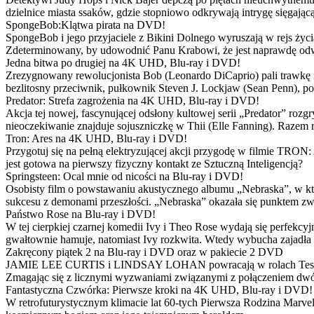
dzielnice miasta ssaków, gdzie stopniowo odkrywają intrygę sięgającą
SpongeBob:Klątwa pirata na DVD!
SpongeBob i jego przyjaciele z Bikini Dolnego wyruszają w rejs 
Zdeterminowany, by udowodnić Panu Krabowi, że jest naprawdę odw
Jedna bitwa po drugiej na 4K UHD, Blu-ray i DVD!
Zrezygnowany rewolucjonista Bob (Leonardo DiCaprio) pali trawkę i ż
bezlitosny przeciwnik, pułkownik Steven J. Lockjaw (Sean Penn), po 
Predator: Strefa zagrożenia na 4K UHD, Blu-ray i DVD!
Akcja tej nowej, fascynującej odsłony kultowej serii „Predator” roz
nieoczekiwanie znajduje sojuszniczkę w Thii (Elle Fanning). Razem
Tron: Ares na 4K UHD, Blu-ray i DVD!
Przygotuj się na pełną elektryzującej akcji przygodę w filmie TRON
jest gotowa na pierwszy fizyczny kontakt ze Sztuczną Inteligencją?
Springsteen: Ocal mnie od nicości na Blu-ray i DVD!
Osobisty film o powstawaniu akustycznego albumu „Nebraska”, w któ
sukcesu z demonami przeszłości. „Nebraska” okazała się punktem zw
Państwo Rose na Blu-ray i DVD!
W tej cierpkiej czarnej komedii Ivy i Theo Rose wydają się perfekcy
gwałtownie hamuje, natomiast Ivy rozkwita. Wtedy wybucha zajadła r
Zakręcony piątek 2 na Blu-ray i DVD oraz w pakiecie 2 DVD
JAMIE LEE CURTIS i LINDSAY LOHAN powracają w rolach Tess i Anny
Zmagając się z licznymi wyzwaniami związanymi z połączeniem dwóc
Fantastyczna Czwórka: Pierwsze kroki na 4K UHD, Blu-ray i DVD!
W retrofuturystycznym klimacie lat 60-tych Pierwsza Rodzina Marve