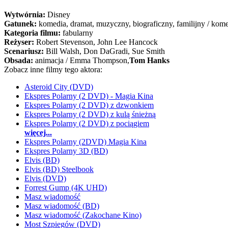
Wytwórnia:
Disney
Gatunek:
komedia, dramat, muzyczny, biograficzny, familijny / kom
Kategoria filmu:
fabularny
Reżyser:
Robert Stevenson, John Lee Hancock
Scenariusz:
Bill Walsh
, Don DaGradi
, Sue Smith
Obsada:
animacja / Emma Thompson,
Tom Hanks
Zobacz inne filmy tego aktora:
Asteroid City (DVD)
Ekspres Polarny (2 DVD) - Magia Kina
Ekspres Polarny (2 DVD) z dzwonkiem
Ekspres Polarny (2 DVD) z kulą śnieżną
Ekspres Polarny (2 DVD) z pociągiem
więcej...
Ekspres Polarny (2DVD) Magia Kina
Ekspres Polarny 3D (BD)
Elvis (BD)
Elvis (BD) Steelbook
Elvis (DVD)
Forrest Gump (4K UHD)
Masz wiadomość
Masz wiadomość (BD)
Masz wiadomość (Zakochane Kino)
Most Szpiegów (DVD)