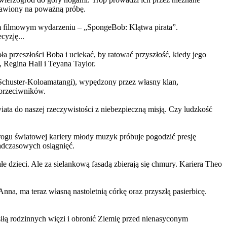
ystawiony na poważną próbę.
m filmowym wydarzeniu – „SpongeBob: Klątwa pirata”.
yzję...
a przeszłości Boba i uciekać, by ratować przyszłość, kiedy jego
 Regina Hall i Teyana Taylor.
us Schuster-Koloamatangi), wypędzony przez własny klan,
 przeciwników.
ata do naszej rzeczywistości z niebezpieczną misją. Czy ludzkość
rogu światowej kariery młody muzyk próbuje pogodzić presję
nadczasowych osiągnięć.
 dzieci. Ale za sielankową fasadą zbierają się chmury. Kariera Theo
ma teraz własną nastoletnią córkę oraz przyszłą pasierbicę.
iłą rodzinnych więzi i obronić Ziemię przed nienasyconym