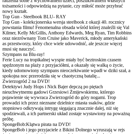
radzenia sobie z wychowaniem dzieci, poszukiwaniem własnych
tożsamości i odpowiedzią na pytanie, czy miłość może przybrać
nowy kształt.
Top Gun - Steelbook BLU- RAY
Top Gun - kolekcjonerska wersja steelbook z okazji 40. rocznicy
powstania filmu! Fenomenalna obsada wśród której znaleźli się Val
Kilmer, Kelly McGillis, Anthony Edwards, Meg Ryan, Tim Robbins
oraz niezrównany Tom Cruise jako Maverick, młody amerykański
as przestworzy, który chce wiele udowodnić, ale jeszcze więcej
musi się nauczyć.
Szympans na Blu-ray!
Ferie Lucy na tropikalnej wyspie miały być beztroskim czasem
spędzonym na plaży z przyjaciółmi, a okazały się walką o życie,
kiedy udomowiony szympans nieoczekiwanie wpadł w dziki szał, a
spokojna noc przerodziła się w chaotyczną batalię...
Zwierzogród 2 na DVD!
Detektywi Judy Hops i Nick Bajer depczą po piętach
nieuchwytnemu gadowi Grzesiowi Żmijewskiemu, którego
pojawienie się wywraca Zwierzogród do góry nogami. Trop
prowadzi ich przez nieznane dzielnice miasta ssaków, gdzie
stopniowo odkrywają intrygę sięgającą znacznie dalej, niż się
spodziewali, a ich partnerski układ zostaje wystawiony na poważną
próbę.
SpongeBob:Klątwa pirata na DVD!
SpongeBob i jego przyjaciele z Bikini Dolnego wyruszają w rejs