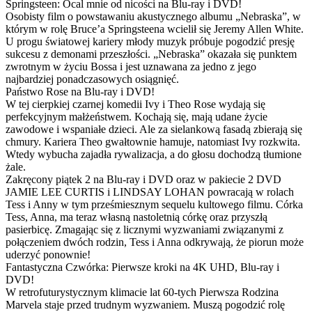
Springsteen: Ocal mnie od nicości na Blu-ray i DVD!
Osobisty film o powstawaniu akustycznego albumu „Nebraska”, w
którym w rolę Bruce’a Springsteena wcielił się Jeremy Allen White.
U progu światowej kariery młody muzyk próbuje pogodzić presję
sukcesu z demonami przeszłości. „Nebraska” okazała się punktem
zwrotnym w życiu Bossa i jest uznawana za jedno z jego
najbardziej ponadczasowych osiągnięć.
Państwo Rose na Blu-ray i DVD!
W tej cierpkiej czarnej komedii Ivy i Theo Rose wydają się
perfekcyjnym małżeństwem. Kochają się, mają udane życie
zawodowe i wspaniałe dzieci. Ale za sielankową fasadą zbierają się
chmury. Kariera Theo gwałtownie hamuje, natomiast Ivy rozkwita.
Wtedy wybucha zajadła rywalizacja, a do głosu dochodzą tłumione
żale.
Zakręcony piątek 2 na Blu-ray i DVD oraz w pakiecie 2 DVD
JAMIE LEE CURTIS i LINDSAY LOHAN powracają w rolach
Tess i Anny w tym prześmiesznym sequelu kultowego filmu. Córka
Tess, Anna, ma teraz własną nastoletnią córkę oraz przyszłą
pasierbicę. Zmagając się z licznymi wyzwaniami związanymi z
połączeniem dwóch rodzin, Tess i Anna odkrywają, że piorun może
uderzyć ponownie!
Fantastyczna Czwórka: Pierwsze kroki na 4K UHD, Blu-ray i
DVD!
W retrofuturystycznym klimacie lat 60-tych Pierwsza Rodzina
Marvela staje przed trudnym wyzwaniem. Muszą pogodzić rolę