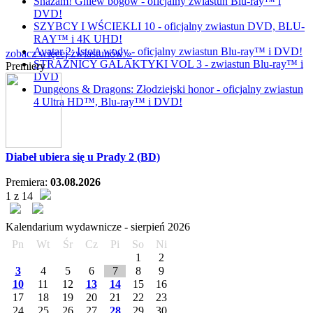
Shazam! Gniew bogów - oficjalny zwiastun Blu-ray™ i
DVD!
SZYBCY I WŚCIEKLI 10 - oficjalny zwiastun DVD, BLU-
RAY™ i 4K UHD!
Avatar 2: Istota wody - oficjalny zwiastun Blu-ray™ i DVD!
zobacz więcej zwiastunów »
STRAŻNICY GALAKTYKI VOL 3 - zwiastun Blu-ray™ i
Premiery
DVD
Dungeons & Dragons: Złodziejski honor - oficjalny zwiastun
4 Ultra HD™, Blu-ray™ i DVD!
Diabeł ubiera się u Prady 2 (BD)
Premiera:
03.08.2026
1 z 14
Kalendarium wydawnicze -
sierpień
2026
Pn
Wt
Śr
Cz
Pi
So
Ni
1
2
3
4
5
6
7
8
9
10
11
12
13
14
15
16
17
18
19
20
21
22
23
24
25
26
27
28
29
30