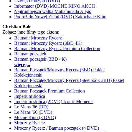
Dźwięki muzyki (DVD)
Informator (DVD) MOCNE KINO AKCJI
Najtrudniejsza walka Muhammada Alego
Podróż do Nowej Ziemi (DVD) Zakochane Kino
Christian Bale
Zobacz inne filmy tego aktora:
Batman: Mroczny Rycerz
Batman: Mroczny Rycerz (3BD 4K)
Batman: Mroczny Rycerz Premium Collection
Batman początek
Batman początek (3BD 4K)
więcej...
Batman Początek/Mroczny Rycerz (3BD) Pakiet
Kolekcjonerski
Batman Początek/Mroczny Rycerz (Steelbook 3BD) Pakiet
Kolekcjonerski
Batman Początek Premium Collection
Imperium słońca
Imperium słońca (2DVD) Iconic Moments
Le Mans '66 (BD)
Le Mans '66 (DVD)
Mocne Kino (3 DVD)
Mroczny Rycerz
Mroczny Rycerz / Batman początek (4 DVD)