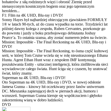
bohaterów z siłą rodzinnych więzi i obronić Ziemię przed
nienasyconym kosmicznym bogiem oraz jego tajemniczym
heroldem...
F1: Film na 4K UHD, Blu-ray i DVD!
Sonny Hayes był najbardziej obiecującym zjawiskiem FORMUŁY
1® w latach 90-tych, aż do czasu wypadku na torze. Trzydzieści lat
później dawny kolega z zespołu, Ruben Cervantes, przekonuje go
do powrotu i jazdy u boku przebojowego debiutanta Joshuy
Pearce’a. To ostatnia szansa, aby zostać numerem jeden na świecie.
Mission: Impossible - The Final Reckoning na 4K UHD, Blu-ray i
DVD!
Mission: Impossible - The Final Reckoning, to ósma część kultowej
serii, w której Tom Cruise wciela się w rolę nieustraszonego Ethana
Hunta. Agent Ethan Hunt wraz z zespołem IMF kontynuują
poszukiwania Entity - sztucznej inteligencji, która zinfiltrowała sieci
wywiadowcze całego świata. Hunt ściga się z czasem, by uratować
świat, który znamy.
Superman na 4K UHD, Blu-ray i DVD!
Oto Superman na 4K UHD, Blu-ray i DVD, w nowej odsłonie
Jamesa Gunna – kinowy hit oczekiwany przez fanów uniwersum
DC. Mieszanka zapierającej dech w piersiach akcji, humoru i
wzruszeń. Superman Gunna kieruje się współczuciem i głęboko
zakorzenioną wiarą w dobro ludzkości.
DVD