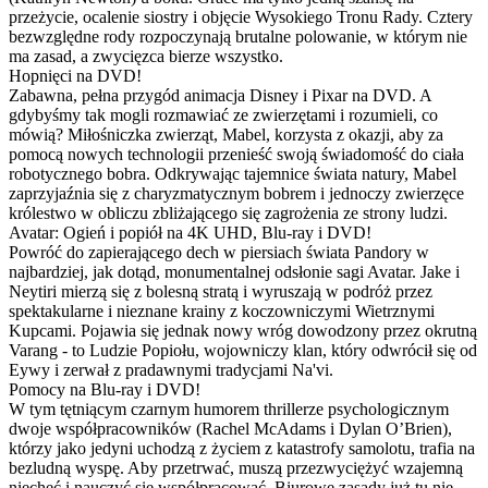
przeżycie, ocalenie siostry i objęcie Wysokiego Tronu Rady. Cztery
bezwzględne rody rozpoczynają brutalne polowanie, w którym nie
ma zasad, a zwycięzca bierze wszystko.
Hopnięci na DVD!
Zabawna, pełna przygód animacja Disney i Pixar na DVD. A
gdybyśmy tak mogli rozmawiać ze zwierzętami i rozumieli, co
mówią? Miłośniczka zwierząt, Mabel, korzysta z okazji, aby za
pomocą nowych technologii przenieść swoją świadomość do ciała
robotycznego bobra. Odkrywając tajemnice świata natury, Mabel
zaprzyjaźnia się z charyzmatycznym bobrem i jednoczy zwierzęce
królestwo w obliczu zbliżającego się zagrożenia ze strony ludzi.
Avatar: Ogień i popiół na 4K UHD, Blu-ray i DVD!
Powróć do zapierającego dech w piersiach świata Pandory w
najbardziej, jak dotąd, monumentalnej odsłonie sagi Avatar. Jake i
Neytiri mierzą się z bolesną stratą i wyruszają w podróż przez
spektakularne i nieznane krainy z koczowniczymi Wietrznymi
Kupcami. Pojawia się jednak nowy wróg dowodzony przez okrutną
Varang - to Ludzie Popiołu, wojowniczy klan, który odwrócił się od
Eywy i zerwał z pradawnymi tradycjami Na'vi.
Pomocy na Blu-ray i DVD!
W tym tętniącym czarnym humorem thrillerze psychologicznym
dwoje współpracowników (Rachel McAdams i Dylan O’Brien),
którzy jako jedyni uchodzą z życiem z katastrofy samolotu, trafia na
bezludną wyspę. Aby przetrwać, muszą przezwyciężyć wzajemną
niechęć i nauczyć się współpracować. Biurowe zasady już tu nie