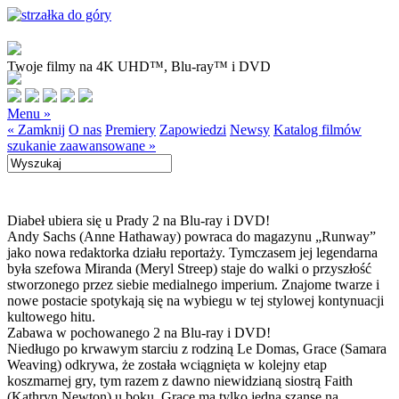
Twoje filmy na 4K UHD™, Blu-ray™ i DVD
Menu »
« Zamknij
O nas
Premiery
Zapowiedzi
Newsy
Katalog filmów
szukanie zaawansowane »
Diabeł ubiera się u Prady 2 na Blu-ray i DVD!
Andy Sachs (Anne Hathaway) powraca do magazynu „Runway”
jako nowa redaktorka działu reportaży. Tymczasem jej legendarna
była szefowa Miranda (Meryl Streep) staje do walki o przyszłość
stworzonego przez siebie medialnego imperium. Znajome twarze i
nowe postacie spotykają się na wybiegu w tej stylowej kontynuacji
kultowego hitu.
Zabawa w pochowanego 2 na Blu-ray i DVD!
Niedługo po krwawym starciu z rodziną Le Domas, Grace (Samara
Weaving) odkrywa, że została wciągnięta w kolejny etap
koszmarnej gry, tym razem z dawno niewidzianą siostrą Faith
(Kathryn Newton) u boku. Grace ma tylko jedną szansę na