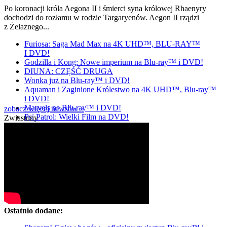
Po koronacji króla Aegona II i śmierci syna królowej Rhaenyry
dochodzi do rozłamu w rodzie Targaryenów. Aegon II rządzi
z Żelaznego...
Furiosa: Saga Mad Max na 4K UHD™, BLU-RAY™
I DVD!
Godzilla i Kong: Nowe imperium na Blu-ray™ i DVD!
DIUNA: CZĘŚĆ DRUGA
Wonka już na Blu-ray™ i DVD!
Aquaman i Zaginione Królestwo na 4K UHD™, Blu-ray™
i DVD!
Marvels na Blu-ray™ i DVD!
zobacz więcej newsów »
Psi Patrol: Wielki Film na DVD!
Zwiastuny
Ostatnio dodane: