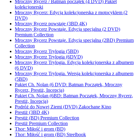
Mroczny Rycerz / Batman początek (4 DVD) Pakiet
kolekcjonerski
Mroczny Rycerz: Edycja kolekcjonerska z motocyklem (2
DVD)
Mroczny Rycerz powstaje (3BD 4K)
Mroczny Rycerz Powstaje. Edycja specjalna (2 DVD)
Premium Collection
Mroczny Rycerz Powstaje. Edycja specjalna (2BD) Premium
Collection
Mroczny Rycerz Trylogia (5BD)
Mroczny Rycerz Trylogia (6DVD)
Mroczny Rycerz Trylogia. Edycja kolekcjonerska z albumem
(6 DVD)
Mroczny Rycerz Trylogia. Wersja kolekcjonerska z albumem
(5BD)
Pakiet Ch. Nolan (6 DVD: Batman Początek, Mroczny
Rycerz, Prestiż, Incepcja)
Pakiet Ch. Nolan (6BD: Batman Początek, Mroczny Rycerz,
Prestiż, Incepcja)
Podróż do Nowej Ziemi (DVD) Zakochane Kino
Prestiż (3BD 4K)
Prestiż (BD) Premium Collection
Prestiż Premium Collection
Thor: Miłość i grom (BD)
Thor: Miłość i grom (BD) Steelbook