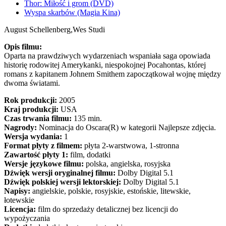
Thor: Miłość i grom (DVD)
Wyspa skarbów (Magia Kina)
August Schellenberg,
Wes Studi
Opis filmu:
Oparta na prawdziwych wydarzeniach wspaniała saga opowiada
historię rodowitej Amerykanki, niespokojnej Pocahontas, której
romans z kapitanem Johnem Smithem zapoczątkował wojnę między
dwoma światami.
Rok produkcji:
2005
Kraj produkcji:
USA
Czas trwania filmu:
135 min.
Nagrody:
Nominacja do Oscara(R) w kategorii Najlepsze zdjęcia.
Wersja wydania:
1
Format płyty z filmem:
płyta 2-warstwowa, 1-stronna
Zawartość płyty 1:
film, dodatki
Wersje językowe filmu:
polska, angielska, rosyjska
Dźwięk wersji oryginalnej filmu:
Dolby Digital 5.1
Dźwięk polskiej wersji lektorskiej:
Dolby Digital 5.1
Napisy:
angielskie, polskie, rosyjskie, estońskie, litewskie,
łotewskie
Licencja:
film do sprzedaży detalicznej bez licencji do
wypożyczania