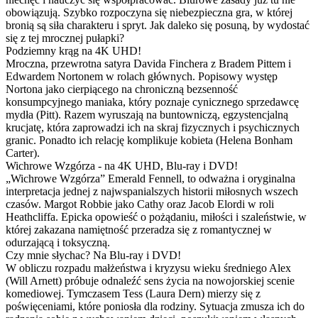
obowiązują. Szybko rozpoczyna się niebezpieczna gra, w której
bronią są siła charakteru i spryt. Jak daleko się posuną, by wydostać
się z tej mrocznej pułapki?
Podziemny krąg na 4K UHD!
Mroczna, przewrotna satyra Davida Finchera z Bradem Pittem i
Edwardem Nortonem w rolach głównych. Popisowy występ
Nortona jako cierpiącego na chroniczną bezsenność
konsumpcyjnego maniaka, który poznaje cynicznego sprzedawcę
mydła (Pitt). Razem wyruszają na buntowniczą, egzystencjalną
krucjatę, która zaprowadzi ich na skraj fizycznych i psychicznych
granic. Ponadto ich relację komplikuje kobieta (Helena Bonham
Carter).
Wichrowe Wzgórza - na 4K UHD, Blu-ray i DVD!
„Wichrowe Wzgórza” Emerald Fennell, to odważna i oryginalna
interpretacja jednej z najwspanialszych historii miłosnych wszech
czasów. Margot Robbie jako Cathy oraz Jacob Elordi w roli
Heathcliffa. Epicka opowieść o pożądaniu, miłości i szaleństwie, w
której zakazana namiętność przeradza się z romantycznej w
odurzającą i toksyczną.
Czy mnie słychac? Na Blu-ray i DVD!
W obliczu rozpadu małżeństwa i kryzysu wieku średniego Alex
(Will Arnett) próbuje odnaleźć sens życia na nowojorskiej scenie
komediowej. Tymczasem Tess (Laura Dern) mierzy się z
poświęceniami, które poniosła dla rodziny. Sytuacja zmusza ich do