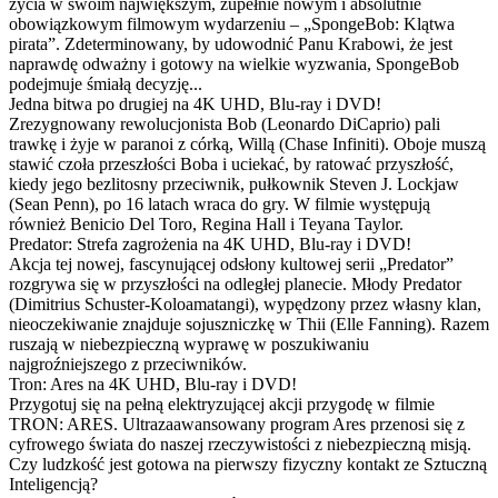
życia w swoim największym, zupełnie nowym i absolutnie
obowiązkowym filmowym wydarzeniu – „SpongeBob: Klątwa
pirata”. Zdeterminowany, by udowodnić Panu Krabowi, że jest
naprawdę odważny i gotowy na wielkie wyzwania, SpongeBob
podejmuje śmiałą decyzję...
Jedna bitwa po drugiej na 4K UHD, Blu-ray i DVD!
Zrezygnowany rewolucjonista Bob (Leonardo DiCaprio) pali
trawkę i żyje w paranoi z córką, Willą (Chase Infiniti). Oboje muszą
stawić czoła przeszłości Boba i uciekać, by ratować przyszłość,
kiedy jego bezlitosny przeciwnik, pułkownik Steven J. Lockjaw
(Sean Penn), po 16 latach wraca do gry. W filmie występują
również Benicio Del Toro, Regina Hall i Teyana Taylor.
Predator: Strefa zagrożenia na 4K UHD, Blu-ray i DVD!
Akcja tej nowej, fascynującej odsłony kultowej serii „Predator”
rozgrywa się w przyszłości na odległej planecie. Młody Predator
(Dimitrius Schuster-Koloamatangi), wypędzony przez własny klan,
nieoczekiwanie znajduje sojuszniczkę w Thii (Elle Fanning). Razem
ruszają w niebezpieczną wyprawę w poszukiwaniu
najgroźniejszego z przeciwników.
Tron: Ares na 4K UHD, Blu-ray i DVD!
Przygotuj się na pełną elektryzującej akcji przygodę w filmie
TRON: ARES. Ultrazaawansowany program Ares przenosi się z
cyfrowego świata do naszej rzeczywistości z niebezpieczną misją.
Czy ludzkość jest gotowa na pierwszy fizyczny kontakt ze Sztuczną
Inteligencją?