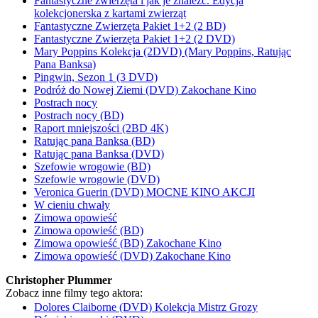
Fantastyczne zwierzęta i jak je znaleźć. Edycja
kolekcjonerska z kartami zwierząt
Fantastyczne Zwierzęta Pakiet 1+2 (2 BD)
Fantastyczne Zwierzęta Pakiet 1+2 (2 DVD)
Mary Poppins Kolekcja (2DVD) (Mary Poppins, Ratując
Pana Banksa)
Pingwin, Sezon 1 (3 DVD)
Podróż do Nowej Ziemi (DVD) Zakochane Kino
Postrach nocy
Postrach nocy (BD)
Raport mniejszości (2BD 4K)
Ratując pana Banksa (BD)
Ratując pana Banksa (DVD)
Szefowie wrogowie (BD)
Szefowie wrogowie (DVD)
Veronica Guerin (DVD) MOCNE KINO AKCJI
W cieniu chwały
Zimowa opowieść
Zimowa opowieść (BD)
Zimowa opowieść (BD) Zakochane Kino
Zimowa opowieść (DVD) Zakochane Kino
Christopher Plummer
Zobacz inne filmy tego aktora:
Dolores Claiborne (DVD) Kolekcja Mistrz Grozy