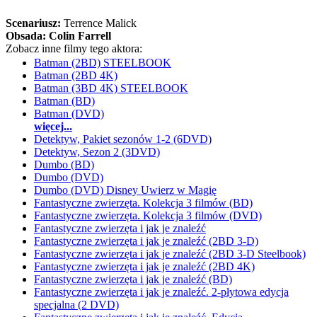
Scenariusz:
Terrence Malick
Obsada:
Colin Farrell
Zobacz inne filmy tego aktora:
Batman (2BD) STEELBOOK
Batman (2BD 4K)
Batman (3BD 4K) STEELBOOK
Batman (BD)
Batman (DVD)
więcej...
Detektyw, Pakiet sezonów 1-2 (6DVD)
Detektyw, Sezon 2 (3DVD)
Dumbo (BD)
Dumbo (DVD)
Dumbo (DVD) Disney Uwierz w Magię
Fantastyczne zwierzęta. Kolekcja 3 filmów (BD)
Fantastyczne zwierzęta. Kolekcja 3 filmów (DVD)
Fantastyczne zwierzęta i jak je znaleźć
Fantastyczne zwierzęta i jak je znaleźć (2BD 3-D)
Fantastyczne zwierzęta i jak je znaleźć (2BD 3-D Steelbook)
Fantastyczne zwierzęta i jak je znaleźć (2BD 4K)
Fantastyczne zwierzęta i jak je znaleźć (BD)
Fantastyczne zwierzęta i jak je znaleźć. 2-płytowa edycja
specjalna (2 DVD)