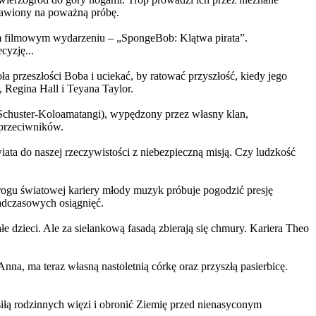
ystawiony na poważną próbę.
m filmowym wydarzeniu – „SpongeBob: Klątwa pirata”.
yzję...
a przeszłości Boba i uciekać, by ratować przyszłość, kiedy jego
 Regina Hall i Teyana Taylor.
us Schuster-Koloamatangi), wypędzony przez własny klan,
 przeciwników.
ata do naszej rzeczywistości z niebezpieczną misją. Czy ludzkość
rogu światowej kariery młody muzyk próbuje pogodzić presję
nadczasowych osiągnięć.
 dzieci. Ale za sielankową fasadą zbierają się chmury. Kariera Theo
ma teraz własną nastoletnią córkę oraz przyszłą pasierbicę.
iłą rodzinnych więzi i obronić Ziemię przed nienasyconym