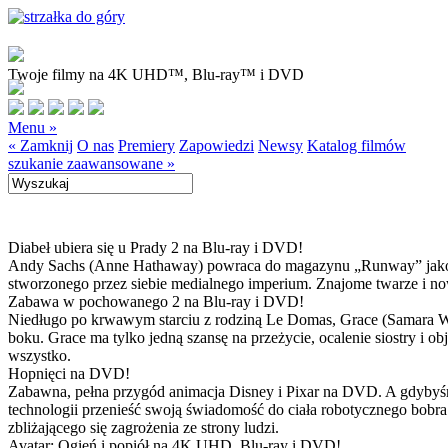
Twoje filmy na 4K UHD™, Blu-ray™ i DVD
Menu »
« Zamknij
O nas
Premiery
Zapowiedzi
Newsy
Katalog filmów
szukanie zaawansowane »
Diabeł ubiera się u Prady 2 na Blu-ray i DVD!
Andy Sachs (Anne Hathaway) powraca do magazynu „Runway” jako now
stworzonego przez siebie medialnego imperium. Znajome twarze i now
Zabawa w pochowanego 2 na Blu-ray i DVD!
Niedługo po krwawym starciu z rodziną Le Domas, Grace (Samara Wea
boku. Grace ma tylko jedną szansę na przeżycie, ocalenie siostry i
wszystko.
Hopnięci na DVD!
Zabawna, pełna przygód animacja Disney i Pixar na DVD. A gdybyśmy
technologii przenieść swoją świadomość do ciała robotycznego bobra
zbliżającego się zagrożenia ze strony ludzi.
Avatar: Ogień i popiół na 4K UHD, Blu-ray i DVD!