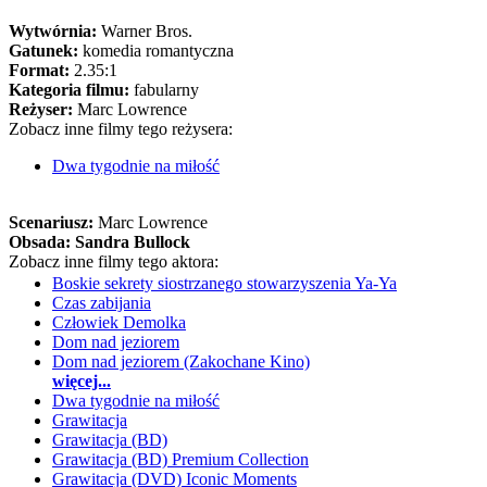
Wytwórnia:
Warner Bros.
Gatunek:
komedia romantyczna
Format:
2.35:1
Kategoria filmu:
fabularny
Reżyser:
Marc Lowrence
Zobacz inne filmy tego reżysera:
Dwa tygodnie na miłość
Scenariusz:
Marc Lowrence
Obsada:
Sandra Bullock
Zobacz inne filmy tego aktora:
Boskie sekrety siostrzanego stowarzyszenia Ya-Ya
Czas zabijania
Człowiek Demolka
Dom nad jeziorem
Dom nad jeziorem (Zakochane Kino)
więcej...
Dwa tygodnie na miłość
Grawitacja
Grawitacja (BD)
Grawitacja (BD) Premium Collection
Grawitacja (DVD) Iconic Moments