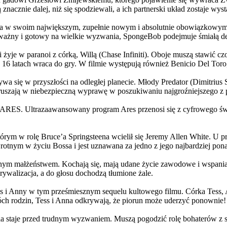
 znacznie dalej, niż się spodziewali, a ich partnerski układ zostaje w
życia w swoim największym, zupełnie nowym i absolutnie obowiązkowy
ażny i gotowy na wielkie wyzwania, SpongeBob podejmuje śmiałą dec
yje w paranoi z córką, Willą (Chase Infiniti). Oboje muszą stawić czoł
16 latach wraca do gry. W filmie występują również Benicio Del Toro,
grywa się w przyszłości na odległej planecie. Młody Predator (Dimitri
 ruszają w niebezpieczną wyprawę w poszukiwaniu najgroźniejszego z
: ARES. Ultrazaawansowany program Ares przenosi się z cyfrowego świ
rym w rolę Bruce’a Springsteena wcielił się Jeremy Allen White. U p
rotnym w życiu Bossa i jest uznawana za jedno z jego najbardziej po
jnym małżeństwem. Kochają się, mają udane życie zawodowe i wspaniałe
ywalizacja, a do głosu dochodzą tłumione żale.
 w tym prześmiesznym sequelu kultowego filmu. Córka Tess, Anna, 
h rodzin, Tess i Anna odkrywają, że piorun może uderzyć ponownie!
la staje przed trudnym wyzwaniem. Muszą pogodzić rolę bohaterów z s