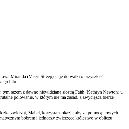
wa Miranda (Meryl Streep) staje do walki o przyszłość
wego hitu.
, tym razem z dawno niewidzianą siostrą Faith (Kathryn Newton) u
brutalne polowanie, w którym nie ma zasad, a zwycięzca bierze
czka zwierząt, Mabel, korzysta z okazji, aby za pomocą nowych
yzmatycznym bobrem i jednoczy zwierzęce królestwo w obliczu