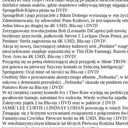
dzielnice miasta ssaków, gdzie stopniowo odkrywają intrygę sięgającą
SpongeBob:Klątwa pirata na DVD!
SpongeBob i jego przyjaciele z Bikini Dolnego wyruszają w rejs 
Zdeterminowany, by udowodnić Panu Krabowi, że jest naprawdę odw
Jedna bitwa po drugiej na 4K UHD, Blu-ray i DVD!
Zrezygnowany rewolucjonista Bob (Leonardo DiCaprio) pali trawkę i ż
bezlitosny przeciwnik, pułkownik Steven J. Lockjaw (Sean Penn), po 
Predator: Strefa zagrożenia na 4K UHD, Blu-ray i DVD!
Akcja tej nowej, fascynującej odsłony kultowej serii „Predator” roz
nieoczekiwanie znajduje sojuszniczkę w Thii (Elle Fanning). Razem
Tron: Ares na 4K UHD, Blu-ray i DVD!
Przygotuj się na pełną elektryzującej akcji przygodę w filmie TRON
jest gotowa na pierwszy fizyczny kontakt ze Sztuczną Inteligencją?
Springsteen: Ocal mnie od nicości na Blu-ray i DVD!
Osobisty film o powstawaniu akustycznego albumu „Nebraska”, w któ
sukcesu z demonami przeszłości. „Nebraska” okazała się punktem zw
Państwo Rose na Blu-ray i DVD!
W tej cierpkiej czarnej komedii Ivy i Theo Rose wydają się perfekcy
gwałtownie hamuje, natomiast Ivy rozkwita. Wtedy wybucha zajadła r
Zakręcony piątek 2 na Blu-ray i DVD oraz w pakiecie 2 DVD
JAMIE LEE CURTIS i LINDSAY LOHAN powracają w rolach Tess i Anny
Zmagając się z licznymi wyzwaniami związanymi z połączeniem dwóc
Fantastyczna Czwórka: Pierwsze kroki na 4K UHD, Blu-ray i DVD!
W retrofuturystycznym klimacie lat 60-tych Pierwsza Rodzina Marve