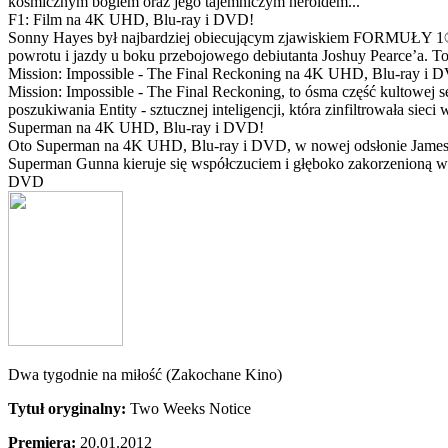
kosmicznym bogiem oraz jego tajemniczym heroldem...
F1: Film na 4K UHD, Blu-ray i DVD!
Sonny Hayes był najbardziej obiecującym zjawiskiem FORMUŁY 1® w 
powrotu i jazdy u boku przebojowego debiutanta Joshuy Pearce’a. To 
Mission: Impossible - The Final Reckoning na 4K UHD, Blu-ray i 
Mission: Impossible - The Final Reckoning, to ósma część kultowej 
poszukiwania Entity - sztucznej inteligencji, która zinfiltrowała sie
Superman na 4K UHD, Blu-ray i DVD!
Oto Superman na 4K UHD, Blu-ray i DVD, w nowej odsłonie Jamesa 
Superman Gunna kieruje się współczuciem i głęboko zakorzenioną wi
DVD
Dwa tygodnie na miłość (Zakochane Kino)
Tytuł oryginalny:
Two Weeks Notice
Premiera:
20.01.2012