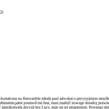
D)
wykształcona na Harwardzie młoda pani adwokat o precyzyjmym umyśle 
 ultimatum,jakie postawił mu brat, musi znaleźć nowego doradcę praw
ć jakiejkolwiek decyzji bez Lucy, staje się jej utrapieniem. Pewnego