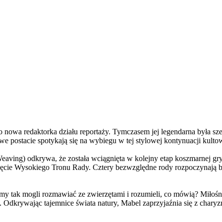
a redaktorka działu reportaży. Tymczasem jej legendarna była szefo
e postacie spotykają się na wybiegu w tej stylowej kontynuacji kulto
ving) odkrywa, że została wciągnięta w kolejny etap koszmarnej gry
 objęcie Wysokiego Tronu Rady. Cztery bezwzględne rody rozpoczynają 
 tak mogli rozmawiać ze zwierzętami i rozumieli, co mówią? Miłośni
. Odkrywając tajemnice świata natury, Mabel zaprzyjaźnia się z char