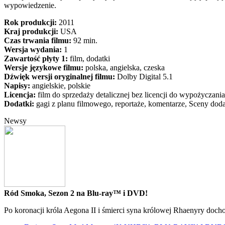
wypowiedzenie.
Rok produkcji:
2011
Kraj produkcji:
USA
Czas trwania filmu:
92 min.
Wersja wydania:
1
Zawartość płyty 1:
film, dodatki
Wersje językowe filmu:
polska, angielska, czeska
Dźwięk wersji oryginalnej filmu:
Dolby Digital 5.1
Napisy:
angielskie, polskie
Licencja:
film do sprzedaży detalicznej bez licencji do wypożyczania
Dodatki:
gagi z planu filmowego, reportaże, komentarze, Sceny do
Newsy
Ród Smoka, Sezon 2 na Blu-ray™ i DVD!
Po koronacji króla Aegona II i śmierci syna królowej Rhaenyry doch