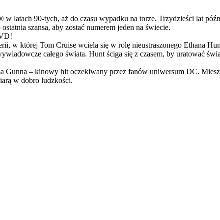
latach 90-tych, aż do czasu wypadku na torze. Trzydzieści lat późn
ostatnia szansa, aby zostać numerem jeden na świecie.
DVD!
serii, w której Tom Cruise wciela się w rolę nieustraszonego Ethana 
ci wywiadowcze całego świata. Hunt ściga się z czasem, by uratować świ
Gunna – kinowy hit oczekiwany przez fanów uniwersum DC. Mieszanka
arą w dobro ludzkości.