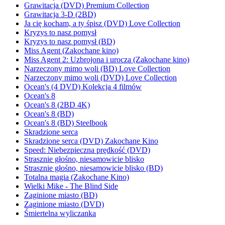
Grawitacja (DVD) Premium Collection
Grawitacja 3-D (2BD)
Ja cię kocham, a ty śpisz (DVD) Love Collection
Kryzys to nasz pomysł
Kryzys to nasz pomysł (BD)
Miss Agent (Zakochane kino)
Miss Agent 2: Uzbrojona i urocza (Zakochane kino)
Narzeczony mimo woli (BD) Love Collection
Narzeczony mimo woli (DVD) Love Collection
Ocean's (4 DVD) Kolekcja 4 filmów
Ocean's 8
Ocean's 8 (2BD 4K)
Ocean's 8 (BD)
Ocean's 8 (BD) Steelbook
Skradzione serca
Skradzione serca (DVD) Zakochane Kino
Speed: Niebezpieczna prędkość (DVD)
Strasznie głośno, niesamowicie blisko
Strasznie głośno, niesamowicie blisko (BD)
Totalna magia (Zakochane Kino)
Wielki Mike - The Blind Side
Zaginione miasto (BD)
Zaginione miasto (DVD)
Śmiertelna wyliczanka