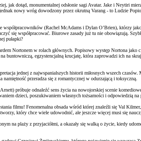
j, jak dotąd, monumentalnej odsłonie sagi Avatar. Jake i Neytiri mierzą
jednak nowy wróg dowodzony przez okrutną Varang - to Ludzie Popiołu
 współpracowników (Rachel McAdams i Dylan O’Brien), którzy jako jed
yć się współpracować. Biurowe zasady już tu nie obowiązują. Szybko 
nej pułapki?
wardem Nortonem w rolach głównych. Popisowy występ Nortona jako c
a buntowniczą, egzystencjalną krucjatę, która zaprowadzi ich na skraj
etacja jednej z najwspanialszych historii miłosnych wszech czasów. M
na namiętność przeradza się z romantycznej w odurzającą i toksyczną.
Arnett) próbuje odnaleźć sens życia na nowojorskiej scenie komediow
owaniem dzieci, poszukiwaniem własnych tożsamości i odpowiedzią na p
wstania filmu! Fenomenalna obsada wśród której znaleźli się Val Kilm
orzy, który chce wiele udowodnić, ale jeszcze więcej musi się naucz
onym na plaży z przyjaciółmi, a okazały się walką o życie, kiedy ud
 gadowi Grzesiowi Żmijewskiemu, którego pojawienie się wywraca Zw