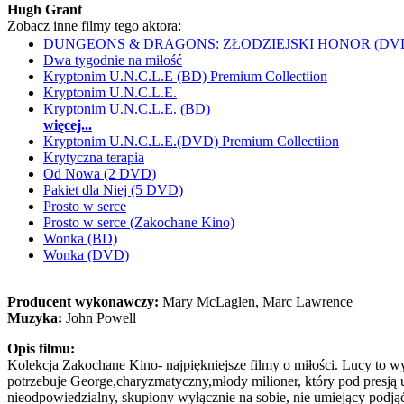
Hugh Grant
Zobacz inne filmy tego aktora:
DUNGEONS & DRAGONS: ZŁODZIEJSKI HONOR (DV
Dwa tygodnie na miłość
Kryptonim U.N.C.L.E (BD) Premium Collectiion
Kryptonim U.N.C.L.E.
Kryptonim U.N.C.L.E. (BD)
więcej...
Kryptonim U.N.C.L.E.(DVD) Premium Collectiion
Krytyczna terapia
Od Nowa (2 DVD)
Pakiet dla Niej (5 DVD)
Prosto w serce
Prosto w serce (Zakochane Kino)
Wonka (BD)
Wonka (DVD)
Producent wykonawczy:
Mary McLaglen, Marc Lawrence
Muzyka:
John Powell
Opis filmu:
Kolekcja Zakochane Kino- najpiękniejsze filmy o miłości. Lucy to 
potrzebuje George,charyzmatyczny,młody milioner, który pod presją
nieodpowiedzialny, skupiony wyłącznie na sobie, nie umiejący podją