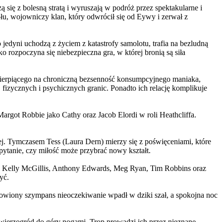
 się z bolesną stratą i wyruszają w podróż przez spektakularne i
, wojowniczy klan, który odwrócił się od Eywy i zerwał z
yni uchodzą z życiem z katastrofy samolotu, trafia na bezludną
rozpoczyna się niebezpieczna gra, w której bronią są siła
ierpiącego na chroniczną bezsenność konsumpcyjnego maniaka,
 fizycznych i psychicznych granic. Ponadto ich relację komplikuje
argot Robbie jako Cathy oraz Jacob Elordi w roli Heathcliffa.
ej. Tymczasem Tess (Laura Dern) mierzy się z poświęceniami, które
ytanie, czy miłość może przybrać nowy kształt.
er, Kelly McGillis, Anthony Edwards, Meg Ryan, Tim Robbins oraz
yć.
omowiony szympans nieoczekiwanie wpadł w dziki szał, a spokojna noc
ierzogród do góry nogami. Trop prowadzi ich przez nieznane