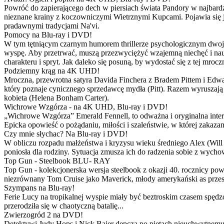
Powróć do zapierającego dech w piersiach świata Pandory w najbardzie
nieznane krainy z koczowniczymi Wietrznymi Kupcami. Pojawia się 
pradawnymi tradycjami Na'vi.
Pomocy na Blu-ray i DVD!
W tym tętniącym czarnym humorem thrillerze psychologicznym dwoje
wyspę. Aby przetrwać, muszą przezwyciężyć wzajemną niechęć i naucz
charakteru i spryt. Jak daleko się posuną, by wydostać się z tej mrocz
Podziemny krąg na 4K UHD!
Mroczna, przewrotna satyra Davida Finchera z Bradem Pittem i Ed
który poznaje cynicznego sprzedawcę mydła (Pitt). Razem wyruszają n
kobieta (Helena Bonham Carter).
Wichrowe Wzgórza - na 4K UHD, Blu-ray i DVD!
„Wichrowe Wzgórza” Emerald Fennell, to odważna i oryginalna interpr
Epicka opowieść o pożądaniu, miłości i szaleństwie, w której zakaza
Czy mnie słychac? Na Blu-ray i DVD!
W obliczu rozpadu małżeństwa i kryzysu wieku średniego Alex (Will 
poniosła dla rodziny. Sytuacja zmusza ich do radzenia sobie z wych
Top Gun - Steelbook BLU- RAY
Top Gun - kolekcjonerska wersja steelbook z okazji 40. rocznicy po
niezrównany Tom Cruise jako Maverick, młody amerykański as przestw
Szympans na Blu-ray!
Ferie Lucy na tropikalnej wyspie miały być beztroskim czasem spędz
przerodziła się w chaotyczną batalię...
Zwierzogród 2 na DVD!
Detektywi Judy Hops i Nick Bajer depczą po piętach nieuchwytnemu