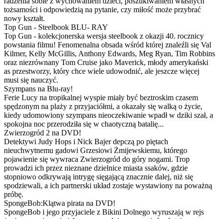
radzenia sobie z wychowaniem dzieci, poszukiwaniem własnych
tożsamości i odpowiedzią na pytanie, czy miłość może przybrać
nowy kształt.
Top Gun - Steelbook BLU- RAY
Top Gun - kolekcjonerska wersja steelbook z okazji 40. rocznicy
powstania filmu! Fenomenalna obsada wśród której znaleźli się Val
Kilmer, Kelly McGillis, Anthony Edwards, Meg Ryan, Tim Robbins
oraz niezrównany Tom Cruise jako Maverick, młody amerykański
as przestworzy, który chce wiele udowodnić, ale jeszcze więcej
musi się nauczyć.
Szympans na Blu-ray!
Ferie Lucy na tropikalnej wyspie miały być beztroskim czasem
spędzonym na plaży z przyjaciółmi, a okazały się walką o życie,
kiedy udomowiony szympans nieoczekiwanie wpadł w dziki szał, a
spokojna noc przerodziła się w chaotyczną batalię...
Zwierzogród 2 na DVD!
Detektywi Judy Hops i Nick Bajer depczą po piętach
nieuchwytnemu gadowi Grzesiowi Żmijewskiemu, którego
pojawienie się wywraca Zwierzogród do góry nogami. Trop
prowadzi ich przez nieznane dzielnice miasta ssaków, gdzie
stopniowo odkrywają intrygę sięgającą znacznie dalej, niż się
spodziewali, a ich partnerski układ zostaje wystawiony na poważną
próbę.
SpongeBob:Klątwa pirata na DVD!
SpongeBob i jego przyjaciele z Bikini Dolnego wyruszają w rejs