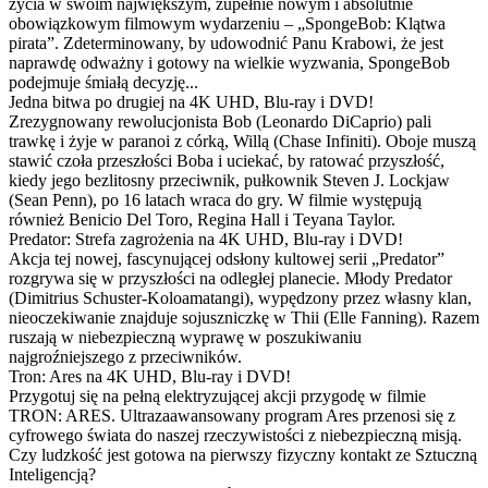
życia w swoim największym, zupełnie nowym i absolutnie
obowiązkowym filmowym wydarzeniu – „SpongeBob: Klątwa
pirata”. Zdeterminowany, by udowodnić Panu Krabowi, że jest
naprawdę odważny i gotowy na wielkie wyzwania, SpongeBob
podejmuje śmiałą decyzję...
Jedna bitwa po drugiej na 4K UHD, Blu-ray i DVD!
Zrezygnowany rewolucjonista Bob (Leonardo DiCaprio) pali
trawkę i żyje w paranoi z córką, Willą (Chase Infiniti). Oboje muszą
stawić czoła przeszłości Boba i uciekać, by ratować przyszłość,
kiedy jego bezlitosny przeciwnik, pułkownik Steven J. Lockjaw
(Sean Penn), po 16 latach wraca do gry. W filmie występują
również Benicio Del Toro, Regina Hall i Teyana Taylor.
Predator: Strefa zagrożenia na 4K UHD, Blu-ray i DVD!
Akcja tej nowej, fascynującej odsłony kultowej serii „Predator”
rozgrywa się w przyszłości na odległej planecie. Młody Predator
(Dimitrius Schuster-Koloamatangi), wypędzony przez własny klan,
nieoczekiwanie znajduje sojuszniczkę w Thii (Elle Fanning). Razem
ruszają w niebezpieczną wyprawę w poszukiwaniu
najgroźniejszego z przeciwników.
Tron: Ares na 4K UHD, Blu-ray i DVD!
Przygotuj się na pełną elektryzującej akcji przygodę w filmie
TRON: ARES. Ultrazaawansowany program Ares przenosi się z
cyfrowego świata do naszej rzeczywistości z niebezpieczną misją.
Czy ludzkość jest gotowa na pierwszy fizyczny kontakt ze Sztuczną
Inteligencją?