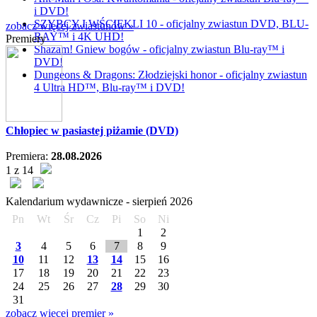
i DVD!
SZYBCY I WŚCIEKLI 10 - oficjalny zwiastun DVD, BLU-
zobacz więcej zwiastunów »
RAY™ i 4K UHD!
Premiery
Shazam! Gniew bogów - oficjalny zwiastun Blu-ray™ i
DVD!
Dungeons & Dragons: Złodziejski honor - oficjalny zwiastun
4 Ultra HD™, Blu-ray™ i DVD!
Chłopiec w pasiastej piżamie (DVD)
Premiera:
28.08.2026
1 z 14
Kalendarium wydawnicze -
sierpień
2026
Pn
Wt
Śr
Cz
Pi
So
Ni
1
2
3
4
5
6
7
8
9
10
11
12
13
14
15
16
17
18
19
20
21
22
23
24
25
26
27
28
29
30
31
zobacz więcej premier »