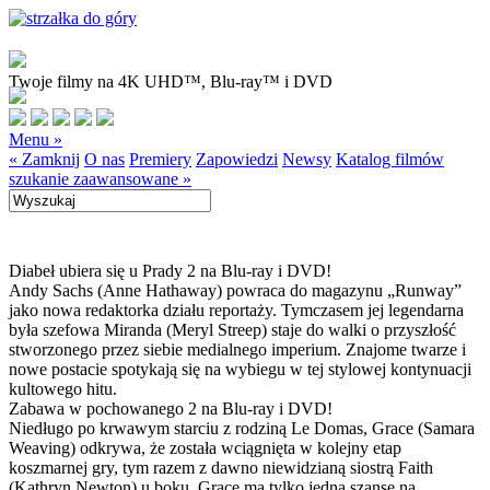
Twoje filmy na 4K UHD™, Blu-ray™ i DVD
Menu »
« Zamknij
O nas
Premiery
Zapowiedzi
Newsy
Katalog filmów
szukanie zaawansowane »
Diabeł ubiera się u Prady 2 na Blu-ray i DVD!
Andy Sachs (Anne Hathaway) powraca do magazynu „Runway”
jako nowa redaktorka działu reportaży. Tymczasem jej legendarna
była szefowa Miranda (Meryl Streep) staje do walki o przyszłość
stworzonego przez siebie medialnego imperium. Znajome twarze i
nowe postacie spotykają się na wybiegu w tej stylowej kontynuacji
kultowego hitu.
Zabawa w pochowanego 2 na Blu-ray i DVD!
Niedługo po krwawym starciu z rodziną Le Domas, Grace (Samara
Weaving) odkrywa, że została wciągnięta w kolejny etap
koszmarnej gry, tym razem z dawno niewidzianą siostrą Faith
(Kathryn Newton) u boku. Grace ma tylko jedną szansę na