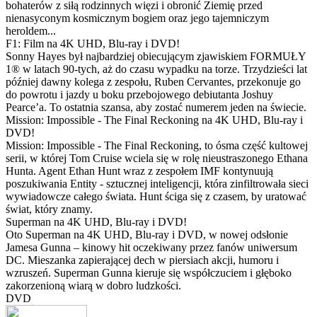
bohaterów z siłą rodzinnych więzi i obronić Ziemię przed
nienasyconym kosmicznym bogiem oraz jego tajemniczym
heroldem...
F1: Film na 4K UHD, Blu-ray i DVD!
Sonny Hayes był najbardziej obiecującym zjawiskiem FORMUŁY
1® w latach 90-tych, aż do czasu wypadku na torze. Trzydzieści lat
później dawny kolega z zespołu, Ruben Cervantes, przekonuje go
do powrotu i jazdy u boku przebojowego debiutanta Joshuy
Pearce’a. To ostatnia szansa, aby zostać numerem jeden na świecie.
Mission: Impossible - The Final Reckoning na 4K UHD, Blu-ray i
DVD!
Mission: Impossible - The Final Reckoning, to ósma część kultowej
serii, w której Tom Cruise wciela się w rolę nieustraszonego Ethana
Hunta. Agent Ethan Hunt wraz z zespołem IMF kontynuują
poszukiwania Entity - sztucznej inteligencji, która zinfiltrowała sieci
wywiadowcze całego świata. Hunt ściga się z czasem, by uratować
świat, który znamy.
Superman na 4K UHD, Blu-ray i DVD!
Oto Superman na 4K UHD, Blu-ray i DVD, w nowej odsłonie
Jamesa Gunna – kinowy hit oczekiwany przez fanów uniwersum
DC. Mieszanka zapierającej dech w piersiach akcji, humoru i
wzruszeń. Superman Gunna kieruje się współczuciem i głęboko
zakorzenioną wiarą w dobro ludzkości.
DVD