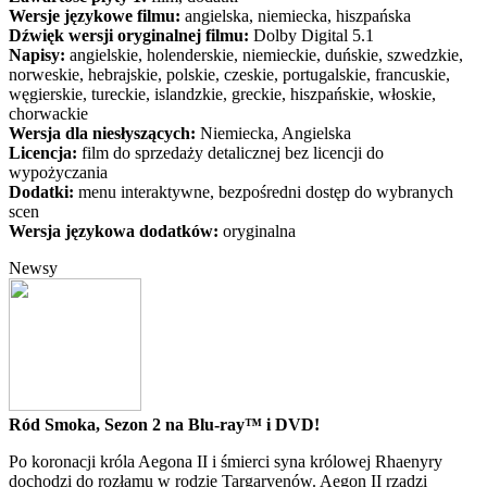
Wersje językowe filmu:
angielska, niemiecka, hiszpańska
Dźwięk wersji oryginalnej filmu:
Dolby Digital 5.1
Napisy:
angielskie, holenderskie, niemieckie, duńskie, szwedzkie,
norweskie, hebrajskie, polskie, czeskie, portugalskie, francuskie,
węgierskie, tureckie, islandzkie, greckie, hiszpańskie, włoskie,
chorwackie
Wersja dla niesłyszących:
Niemiecka, Angielska
Licencja:
film do sprzedaży detalicznej bez licencji do
wypożyczania
Dodatki:
menu interaktywne, bezpośredni dostęp do wybranych
scen
Wersja językowa dodatków:
oryginalna
Newsy
Ród Smoka, Sezon 2 na Blu-ray™ i DVD!
Po koronacji króla Aegona II i śmierci syna królowej Rhaenyry
dochodzi do rozłamu w rodzie Targaryenów. Aegon II rządzi