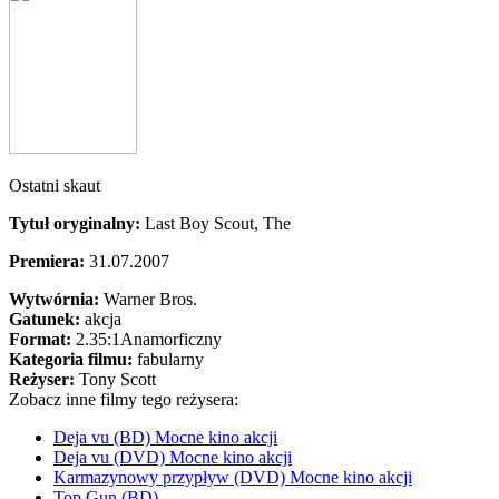
Ostatni skaut
Tytuł oryginalny:
Last Boy Scout, The
Premiera:
31.07.2007
Wytwórnia:
Warner Bros.
Gatunek:
akcja
Format:
2.35:1
Anamorficzny
Kategoria filmu:
fabularny
Reżyser:
Tony Scott
Zobacz inne filmy tego reżysera:
Deja vu (BD) Mocne kino akcji
Deja vu (DVD) Mocne kino akcji
Karmazynowy przypływ (DVD) Mocne kino akcji
Top Gun (BD)