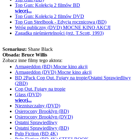
Top Gun: Kolekcja 2 filmów BD
więcej...
Top Gun: Kolekcja 2 filmów DVD
Top Gun Steelbook - Edycja rocznicowa (BD)
Wróg publiczny (DVD) MOCNE KINO AKCJI
Zagadka nieśmiertelności (reż. T.Scott, 1993)
Scenariusz:
Shane Black
Obsada:
Bruce Willis
Zobacz inne filmy tego aktora:
Armageddon (BD) Mocne kino akcji
Armageddon (DVD) Mocne kino akcji
BD 2Pack Cop Out. Fujary na tropie/Ostatni Sprawiedliwy
(2BD)
Cop Out. Fujary na tropie
Glass (DVD)
więcej...
Niezniszczalny (DVD)
Osierocony Brooklyn (BD)
Osierocony Brooklyn (DVD)
Ostatni Sprawiedliwy
Ostatni Sprawiedliwy (BD)
Pulp Fiction (BD 4K)