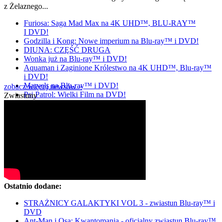
z Żelaznego...
Furiosa: Saga Mad Max na 4K UHD™, BLU-RAY™
I DVD!
Godzilla i Kong: Nowe imperium na Blu-ray™ i DVD!
DIUNA: CZĘŚĆ DRUGA
Wonka już na Blu-ray™ i DVD!
Aquaman i Zaginione Królestwo na 4K UHD™, Blu-ray™
i DVD!
Marvels na Blu-ray™ i DVD!
zobacz więcej newsów »
Psi Patrol: Wielki Film na DVD!
Zwiastuny
Ostatnio dodane:
STRAŻNICY GALAKTYKI VOL 3 - zwiastun Blu-ray™ i
DVD
Ant-Man i Osa: Kwantomania - oficjalny zwiastun Blu-ray™