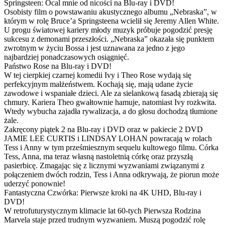
Springsteen: Ocal mnie od nicości na Blu-ray i DVD!
Osobisty film o powstawaniu akustycznego albumu „Nebraska”, w
którym w rolę Bruce’a Springsteena wcielił się Jeremy Allen White.
U progu światowej kariery młody muzyk próbuje pogodzić presję
sukcesu z demonami przeszłości. „Nebraska” okazała się punktem
zwrotnym w życiu Bossa i jest uznawana za jedno z jego
najbardziej ponadczasowych osiągnięć.
Państwo Rose na Blu-ray i DVD!
W tej cierpkiej czarnej komedii Ivy i Theo Rose wydają się
perfekcyjnym małżeństwem. Kochają się, mają udane życie
zawodowe i wspaniałe dzieci. Ale za sielankową fasadą zbierają się
chmury. Kariera Theo gwałtownie hamuje, natomiast Ivy rozkwita.
Wtedy wybucha zajadła rywalizacja, a do głosu dochodzą tłumione
żale.
Zakręcony piątek 2 na Blu-ray i DVD oraz w pakiecie 2 DVD
JAMIE LEE CURTIS i LINDSAY LOHAN powracają w rolach
Tess i Anny w tym prześmiesznym sequelu kultowego filmu. Córka
Tess, Anna, ma teraz własną nastoletnią córkę oraz przyszłą
pasierbicę. Zmagając się z licznymi wyzwaniami związanymi z
połączeniem dwóch rodzin, Tess i Anna odkrywają, że piorun może
uderzyć ponownie!
Fantastyczna Czwórka: Pierwsze kroki na 4K UHD, Blu-ray i
DVD!
W retrofuturystycznym klimacie lat 60-tych Pierwsza Rodzina
Marvela staje przed trudnym wyzwaniem. Muszą pogodzić rolę