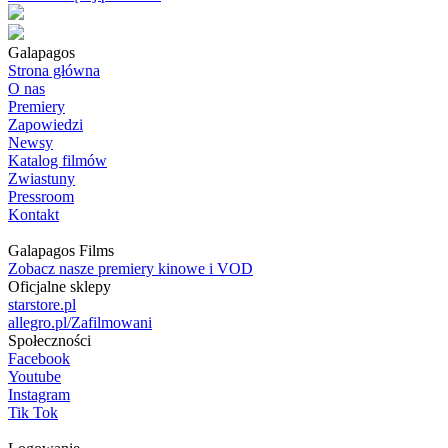
Galapagos
Strona główna
O nas
Premiery
Zapowiedzi
Newsy
Katalog filmów
Zwiastuny
Pressroom
Kontakt
Galapagos Films
Zobacz nasze premiery kinowe i VOD
Oficjalne sklepy
starstore.pl
allegro.pl/Zafilmowani
Społeczności
Facebook
Youtube
Instagram
Tik Tok