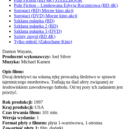
Pulp Fiction (BD 4K) STEELBOOK
Pulp Fiction – Limitowana Edycja Rocznicowa (BD 4K)
Surogaci (BD) Mocne kino akcji
Surogaci (DVD) Mocne kino akcji
Szklana pułapka (BD)
Szklana pułapka 2 (BD)
Szklana pułapka 3 (DVD)
Szósty zmysł (BD 4K)
Tylko miłość (Zakochane Kino)
Damon Wayans,
Producent wykonawczy:
Joel Silver
Muzyka:
Michael Kamen
Opis filmu:
Dwaj detektywi na własną rękę prowadzą śledztwo w sprawie
tajemniczego morderstwa. Trafiają na ślad afery związanej ze
środowiskiem zawodowego futbolu. Od tej pory ich zadaniem jest
przeżyć.
Rok produkcji:
1997
Kraj produkcji:
USA
Czas trwania filmu:
101 min.
Wersja wydania:
1
Format płyty z filmem:
płyta 1-warstwowa, 1-stronna
Zawartość płyty 1:
film, dodatki