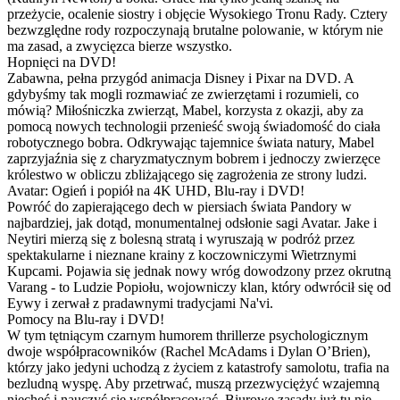
przeżycie, ocalenie siostry i objęcie Wysokiego Tronu Rady. Cztery
bezwzględne rody rozpoczynają brutalne polowanie, w którym nie
ma zasad, a zwycięzca bierze wszystko.
Hopnięci na DVD!
Zabawna, pełna przygód animacja Disney i Pixar na DVD. A
gdybyśmy tak mogli rozmawiać ze zwierzętami i rozumieli, co
mówią? Miłośniczka zwierząt, Mabel, korzysta z okazji, aby za
pomocą nowych technologii przenieść swoją świadomość do ciała
robotycznego bobra. Odkrywając tajemnice świata natury, Mabel
zaprzyjaźnia się z charyzmatycznym bobrem i jednoczy zwierzęce
królestwo w obliczu zbliżającego się zagrożenia ze strony ludzi.
Avatar: Ogień i popiół na 4K UHD, Blu-ray i DVD!
Powróć do zapierającego dech w piersiach świata Pandory w
najbardziej, jak dotąd, monumentalnej odsłonie sagi Avatar. Jake i
Neytiri mierzą się z bolesną stratą i wyruszają w podróż przez
spektakularne i nieznane krainy z koczowniczymi Wietrznymi
Kupcami. Pojawia się jednak nowy wróg dowodzony przez okrutną
Varang - to Ludzie Popiołu, wojowniczy klan, który odwrócił się od
Eywy i zerwał z pradawnymi tradycjami Na'vi.
Pomocy na Blu-ray i DVD!
W tym tętniącym czarnym humorem thrillerze psychologicznym
dwoje współpracowników (Rachel McAdams i Dylan O’Brien),
którzy jako jedyni uchodzą z życiem z katastrofy samolotu, trafia na
bezludną wyspę. Aby przetrwać, muszą przezwyciężyć wzajemną
niechęć i nauczyć się współpracować. Biurowe zasady już tu nie