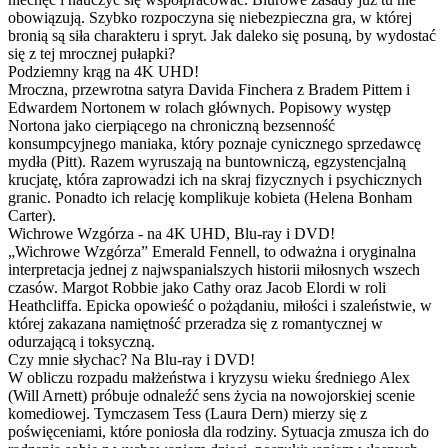
obowiązują. Szybko rozpoczyna się niebezpieczna gra, w której
bronią są siła charakteru i spryt. Jak daleko się posuną, by wydostać
się z tej mrocznej pułapki?
Podziemny krąg na 4K UHD!
Mroczna, przewrotna satyra Davida Finchera z Bradem Pittem i
Edwardem Nortonem w rolach głównych. Popisowy występ
Nortona jako cierpiącego na chroniczną bezsenność
konsumpcyjnego maniaka, który poznaje cynicznego sprzedawcę
mydła (Pitt). Razem wyruszają na buntowniczą, egzystencjalną
krucjatę, która zaprowadzi ich na skraj fizycznych i psychicznych
granic. Ponadto ich relację komplikuje kobieta (Helena Bonham
Carter).
Wichrowe Wzgórza - na 4K UHD, Blu-ray i DVD!
„Wichrowe Wzgórza” Emerald Fennell, to odważna i oryginalna
interpretacja jednej z najwspanialszych historii miłosnych wszech
czasów. Margot Robbie jako Cathy oraz Jacob Elordi w roli
Heathcliffa. Epicka opowieść o pożądaniu, miłości i szaleństwie, w
której zakazana namiętność przeradza się z romantycznej w
odurzającą i toksyczną.
Czy mnie słychac? Na Blu-ray i DVD!
W obliczu rozpadu małżeństwa i kryzysu wieku średniego Alex
(Will Arnett) próbuje odnaleźć sens życia na nowojorskiej scenie
komediowej. Tymczasem Tess (Laura Dern) mierzy się z
poświęceniami, które poniosła dla rodziny. Sytuacja zmusza ich do