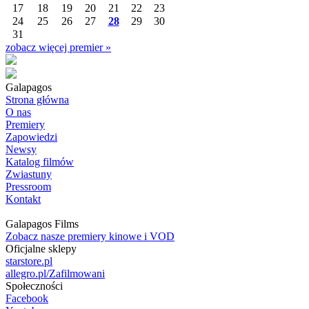
17
18
19
20
21
22
23
24
25
26
27
28
29
30
31
zobacz więcej premier »
Galapagos
Strona główna
O nas
Premiery
Zapowiedzi
Newsy
Katalog filmów
Zwiastuny
Pressroom
Kontakt
Galapagos Films
Zobacz nasze premiery kinowe i VOD
Oficjalne sklepy
starstore.pl
allegro.pl/Zafilmowani
Społeczności
Facebook