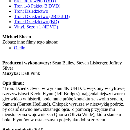
Richard Jewell (DVD)
Tron 1-3 Pakiet (3 DVD)
Tron: Dziedzictwo
Tron: Dziedzictwo (2BD 3-D)
Tron: Dziedzictwo (BD)
Vinyl, Sezon 1 (4DVD)
Michael Sheen
Zobacz inne filmy tego aktora:
Otello
Producent wykonawczy:
Sean Bailey, Steven Lisberger, Jeffrey
Silver
Muzyka:
Daft Punk
Opis filmu:
"Tron: Dziedzictwo" w wydaniu 4K UHD. Uwięziony w cyfrowej
rzeczywistości Kevin Flynn (Jeff Bridges), najgenialniejszy twórca
gier wideo w historii, podejmuje próbę kontaktu ze swoim synem,
Samem (Garrett Hedlund). Chłopak wyrusza w niezwykłą podróż,
by ocalić dawno niewidzianego ojca. Z pomocą przyjdzie mu
nieustraszona wojowniczka Quorra (Olivia Wilde), która stanie u
boku Flynnów w ostatecznym pojedynku dobra ze złem.
Rok produkcji:
2010