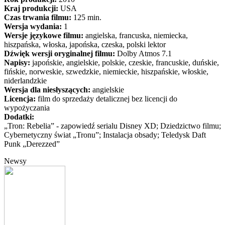
Kraj produkcji:
USA
Czas trwania filmu:
125 min.
Wersja wydania:
1
Wersje językowe filmu:
angielska, francuska, niemiecka,
hiszpańska, włoska, japońska, czeska, polski lektor
Dźwięk wersji oryginalnej filmu:
Dolby Atmos 7.1
Napisy:
japońskie, angielskie, polskie, czeskie, francuskie, duńskie,
fińskie, norweskie, szwedzkie, niemieckie, hiszpańskie, włoskie,
niderlandzkie
Wersja dla niesłyszących:
angielskie
Licencja:
film do sprzedaży detalicznej bez licencji do
wypożyczania
Dodatki:
„Tron: Rebelia” - zapowiedź serialu Disney XD; Dziedzictwo filmu;
Cybernetyczny świat „Tronu”; Instalacja obsady; Teledysk Daft
Punk „Derezzed”
Newsy