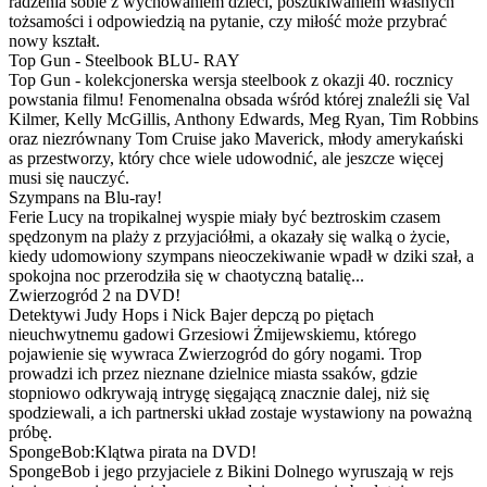
radzenia sobie z wychowaniem dzieci, poszukiwaniem własnych
tożsamości i odpowiedzią na pytanie, czy miłość może przybrać
nowy kształt.
Top Gun - Steelbook BLU- RAY
Top Gun - kolekcjonerska wersja steelbook z okazji 40. rocznicy
powstania filmu! Fenomenalna obsada wśród której znaleźli się Val
Kilmer, Kelly McGillis, Anthony Edwards, Meg Ryan, Tim Robbins
oraz niezrównany Tom Cruise jako Maverick, młody amerykański
as przestworzy, który chce wiele udowodnić, ale jeszcze więcej
musi się nauczyć.
Szympans na Blu-ray!
Ferie Lucy na tropikalnej wyspie miały być beztroskim czasem
spędzonym na plaży z przyjaciółmi, a okazały się walką o życie,
kiedy udomowiony szympans nieoczekiwanie wpadł w dziki szał, a
spokojna noc przerodziła się w chaotyczną batalię...
Zwierzogród 2 na DVD!
Detektywi Judy Hops i Nick Bajer depczą po piętach
nieuchwytnemu gadowi Grzesiowi Żmijewskiemu, którego
pojawienie się wywraca Zwierzogród do góry nogami. Trop
prowadzi ich przez nieznane dzielnice miasta ssaków, gdzie
stopniowo odkrywają intrygę sięgającą znacznie dalej, niż się
spodziewali, a ich partnerski układ zostaje wystawiony na poważną
próbę.
SpongeBob:Klątwa pirata na DVD!
SpongeBob i jego przyjaciele z Bikini Dolnego wyruszają w rejs