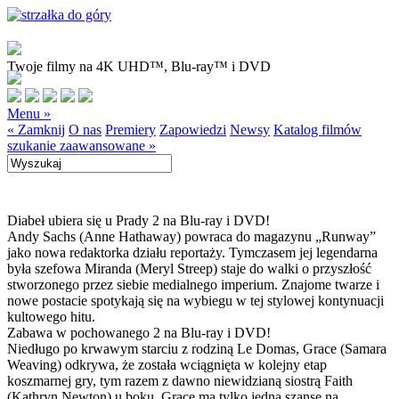
Twoje filmy na 4K UHD™, Blu-ray™ i DVD
Menu »
« Zamknij
O nas
Premiery
Zapowiedzi
Newsy
Katalog filmów
szukanie zaawansowane »
Diabeł ubiera się u Prady 2 na Blu-ray i DVD!
Andy Sachs (Anne Hathaway) powraca do magazynu „Runway”
jako nowa redaktorka działu reportaży. Tymczasem jej legendarna
była szefowa Miranda (Meryl Streep) staje do walki o przyszłość
stworzonego przez siebie medialnego imperium. Znajome twarze i
nowe postacie spotykają się na wybiegu w tej stylowej kontynuacji
kultowego hitu.
Zabawa w pochowanego 2 na Blu-ray i DVD!
Niedługo po krwawym starciu z rodziną Le Domas, Grace (Samara
Weaving) odkrywa, że została wciągnięta w kolejny etap
koszmarnej gry, tym razem z dawno niewidzianą siostrą Faith
(Kathryn Newton) u boku. Grace ma tylko jedną szansę na