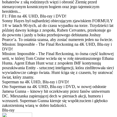
bohaterów z siłą rodzinnych więzi i obronić Ziemię przed
nienasyconym kosmicznym bogiem oraz jego tajemniczym
heroldem...
F1: Film na 4K UHD, Blu-ray i DVD!
Sonny Hayes był najbardziej obiecującym zjawiskiem FORMUŁY
1® w latach 90-tych, aż do czasu wypadku na torze. Trzydzieści lat
później dawny kolega z zespołu, Ruben Cervantes, przekonuje go
do powrotu i jazdy u boku przebojowego debiutanta Joshuy
Pearce’a. To ostatnia szansa, aby zostać numerem jeden na świecie.
Mission: Impossible - The Final Reckoning na 4K UHD, Blu-ray i
DVD!
Mission: Impossible - The Final Reckoning, to ósma część kultowej
serii, w której Tom Cruise wciela się w rolę nieustraszonego Ethana
Hunta. Agent Ethan Hunt wraz z zespołem IMF kontynuują
poszukiwania Entity - sztucznej inteligencji, która zinfiltrowała sieci
wywiadowcze całego świata. Hunt ściga się z czasem, by uratować
świat, który znamy.
Superman na 4K UHD, Blu-ray i DVD!
Oto Superman na 4K UHD, Blu-ray i DVD, w nowej odsłonie
Jamesa Gunna – kinowy hit oczekiwany przez fanów uniwersum
DC. Mieszanka zapierającej dech w piersiach akcji, humoru i
wzruszeń. Superman Gunna kieruje się współczuciem i głęboko
zakorzenioną wiarą w dobro ludzkości.
Blu-ray