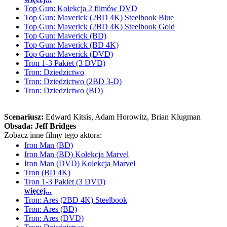
Top Gun: Kolekcja 2 filmów DVD
Top Gun: Maverick (2BD 4K) Steelbook Blue
Top Gun: Maverick (2BD 4K) Steelbook Gold
Top Gun: Maverick (BD)
Top Gun: Maverick (BD 4K)
Top Gun: Maverick (DVD)
Tron 1-3 Pakiet (3 DVD)
Tron: Dziedzictwo
Tron: Dziedzictwo (2BD 3-D)
Tron: Dziedzictwo (BD)
Scenariusz:
Edward Kitsis
, Adam Horowitz
, Brian Klugman
Obsada:
Jeff Bridges
Zobacz inne filmy tego aktora:
Iron Man (BD)
Iron Man (BD) Kolekcja Marvel
Iron Man (DVD) Kolekcja Marvel
Tron (BD 4K)
Tron 1-3 Pakiet (3 DVD)
więcej...
Tron: Ares (2BD 4K) Steelbook
Tron: Ares (BD)
Tron: Ares (DVD)