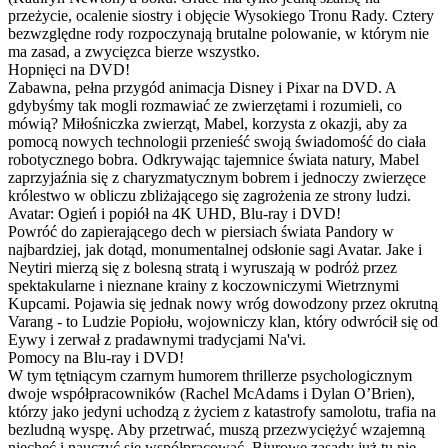
przeżycie, ocalenie siostry i objęcie Wysokiego Tronu Rady. Cztery
bezwzględne rody rozpoczynają brutalne polowanie, w którym nie
ma zasad, a zwycięzca bierze wszystko.
Hopnięci na DVD!
Zabawna, pełna przygód animacja Disney i Pixar na DVD. A
gdybyśmy tak mogli rozmawiać ze zwierzętami i rozumieli, co
mówią? Miłośniczka zwierząt, Mabel, korzysta z okazji, aby za
pomocą nowych technologii przenieść swoją świadomość do ciała
robotycznego bobra. Odkrywając tajemnice świata natury, Mabel
zaprzyjaźnia się z charyzmatycznym bobrem i jednoczy zwierzęce
królestwo w obliczu zbliżającego się zagrożenia ze strony ludzi.
Avatar: Ogień i popiół na 4K UHD, Blu-ray i DVD!
Powróć do zapierającego dech w piersiach świata Pandory w
najbardziej, jak dotąd, monumentalnej odsłonie sagi Avatar. Jake i
Neytiri mierzą się z bolesną stratą i wyruszają w podróż przez
spektakularne i nieznane krainy z koczowniczymi Wietrznymi
Kupcami. Pojawia się jednak nowy wróg dowodzony przez okrutną
Varang - to Ludzie Popiołu, wojowniczy klan, który odwrócił się od
Eywy i zerwał z pradawnymi tradycjami Na'vi.
Pomocy na Blu-ray i DVD!
W tym tętniącym czarnym humorem thrillerze psychologicznym
dwoje współpracowników (Rachel McAdams i Dylan O’Brien),
którzy jako jedyni uchodzą z życiem z katastrofy samolotu, trafia na
bezludną wyspę. Aby przetrwać, muszą przezwyciężyć wzajemną
niechęć i nauczyć się współpracować. Biurowe zasady już tu nie