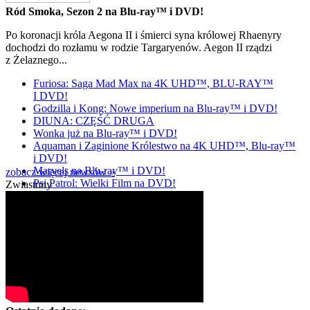
Ród Smoka, Sezon 2 na Blu-ray™ i DVD!
Po koronacji króla Aegona II i śmierci syna królowej Rhaenyry
dochodzi do rozłamu w rodzie Targaryenów. Aegon II rządzi
z Żelaznego...
Furiosa: Saga Mad Max na 4K UHD™, BLU-RAY™
I DVD!
Godzilla i Kong: Nowe imperium na Blu-ray™ i DVD!
DIUNA: CZĘŚĆ DRUGA
Wonka już na Blu-ray™ i DVD!
Aquaman i Zaginione Królestwo na 4K UHD™, Blu-ray™
i DVD!
Marvels na Blu-ray™ i DVD!
zobacz więcej newsów »
Psi Patrol: Wielki Film na DVD!
Zwiastuny