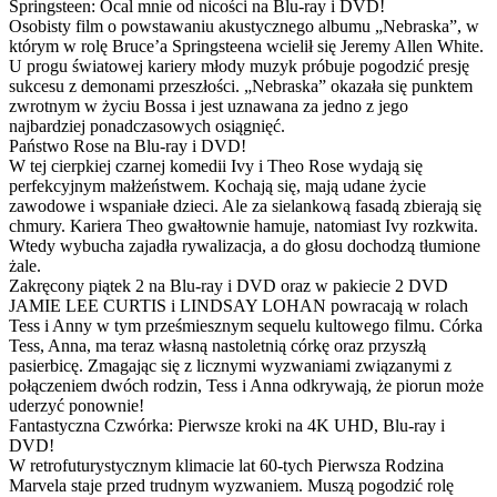
Springsteen: Ocal mnie od nicości na Blu-ray i DVD!
Osobisty film o powstawaniu akustycznego albumu „Nebraska”, w
którym w rolę Bruce’a Springsteena wcielił się Jeremy Allen White.
U progu światowej kariery młody muzyk próbuje pogodzić presję
sukcesu z demonami przeszłości. „Nebraska” okazała się punktem
zwrotnym w życiu Bossa i jest uznawana za jedno z jego
najbardziej ponadczasowych osiągnięć.
Państwo Rose na Blu-ray i DVD!
W tej cierpkiej czarnej komedii Ivy i Theo Rose wydają się
perfekcyjnym małżeństwem. Kochają się, mają udane życie
zawodowe i wspaniałe dzieci. Ale za sielankową fasadą zbierają się
chmury. Kariera Theo gwałtownie hamuje, natomiast Ivy rozkwita.
Wtedy wybucha zajadła rywalizacja, a do głosu dochodzą tłumione
żale.
Zakręcony piątek 2 na Blu-ray i DVD oraz w pakiecie 2 DVD
JAMIE LEE CURTIS i LINDSAY LOHAN powracają w rolach
Tess i Anny w tym prześmiesznym sequelu kultowego filmu. Córka
Tess, Anna, ma teraz własną nastoletnią córkę oraz przyszłą
pasierbicę. Zmagając się z licznymi wyzwaniami związanymi z
połączeniem dwóch rodzin, Tess i Anna odkrywają, że piorun może
uderzyć ponownie!
Fantastyczna Czwórka: Pierwsze kroki na 4K UHD, Blu-ray i
DVD!
W retrofuturystycznym klimacie lat 60-tych Pierwsza Rodzina
Marvela staje przed trudnym wyzwaniem. Muszą pogodzić rolę