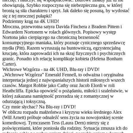
obowiązują. Szybko rozpoczyna się niebezpieczna gra, w której
bronią są siła charakteru i spryt. Jak daleko się posuną, by wydostać
się z tej mrocznej pułapki?
Podziemny krąg na 4K UHD!
Mroczna, przewrotna satyra Davida Finchera z Bradem Pittem i
Edwardem Nortonem w rolach głównych. Popisowy występ
Nortona jako cierpiącego na chroniczną bezsenność
konsumpcyjnego maniaka, który poznaje cynicznego sprzedawcę
mydła (Pitt). Razem wyruszają na buntowniczą, egzystencjalną
krucjatę, która zaprowadzi ich na skraj fizycznych i psychicznych
granic. Ponadto ich relację komplikuje kobieta (Helena Bonham
Carter).
Wichrowe Wzgórza - na 4K UHD, Blu-ray i DVD!
„Wichrowe Wzgórza” Emerald Fennell, to odważna i oryginalna
interpretacja jednej z najwspanialszych historii miłosnych wszech
czasów. Margot Robbie jako Cathy oraz Jacob Elordi w roli
Heathcliffa. Epicka opowieść o pożądaniu, miłości i szaleństwie, w
której zakazana namiętność przeradza się z romantycznej w
odurzającą i toksyczną.
Czy mnie słychac? Na Blu-ray i DVD!
W obliczu rozpadu małżeństwa i kryzysu wieku średniego Alex
(Will Arnett) próbuje odnaleźć sens życia na nowojorskiej scenie
komediowej. Tymczasem Tess (Laura Dern) mierzy się z
poświęceniami, które poniosła dla rodziny. Sytuacja zmusza ich do