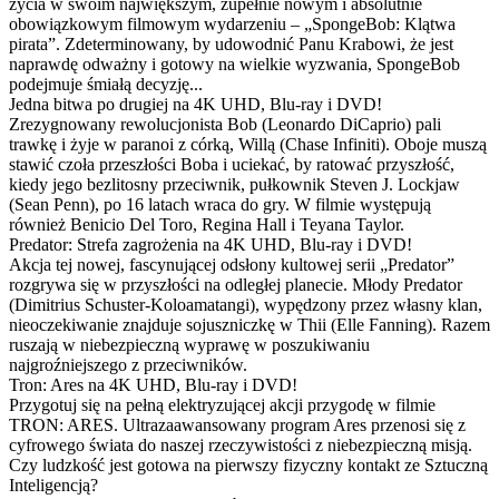
życia w swoim największym, zupełnie nowym i absolutnie
obowiązkowym filmowym wydarzeniu – „SpongeBob: Klątwa
pirata”. Zdeterminowany, by udowodnić Panu Krabowi, że jest
naprawdę odważny i gotowy na wielkie wyzwania, SpongeBob
podejmuje śmiałą decyzję...
Jedna bitwa po drugiej na 4K UHD, Blu-ray i DVD!
Zrezygnowany rewolucjonista Bob (Leonardo DiCaprio) pali
trawkę i żyje w paranoi z córką, Willą (Chase Infiniti). Oboje muszą
stawić czoła przeszłości Boba i uciekać, by ratować przyszłość,
kiedy jego bezlitosny przeciwnik, pułkownik Steven J. Lockjaw
(Sean Penn), po 16 latach wraca do gry. W filmie występują
również Benicio Del Toro, Regina Hall i Teyana Taylor.
Predator: Strefa zagrożenia na 4K UHD, Blu-ray i DVD!
Akcja tej nowej, fascynującej odsłony kultowej serii „Predator”
rozgrywa się w przyszłości na odległej planecie. Młody Predator
(Dimitrius Schuster-Koloamatangi), wypędzony przez własny klan,
nieoczekiwanie znajduje sojuszniczkę w Thii (Elle Fanning). Razem
ruszają w niebezpieczną wyprawę w poszukiwaniu
najgroźniejszego z przeciwników.
Tron: Ares na 4K UHD, Blu-ray i DVD!
Przygotuj się na pełną elektryzującej akcji przygodę w filmie
TRON: ARES. Ultrazaawansowany program Ares przenosi się z
cyfrowego świata do naszej rzeczywistości z niebezpieczną misją.
Czy ludzkość jest gotowa na pierwszy fizyczny kontakt ze Sztuczną
Inteligencją?