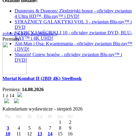
Ostatnio dodane:
Dungeons & Dragons: Złodziejski honor - oficjalny zwiastun
4 Ultra HD™, Blu-ray™ i DVD!
STRAŻNICY GALAKTYKI VOL 3 - zwiastun Blu-ray™ i
DVD
SZYBCY I WŚCIEKLI 10 - oficjalny zwiastun DVD, BLU-
zobacz więcej zwiastunów »
RAY™ i 4K UHD!
Premiery
Ant-Man i Osa: Kwantomania - oficjalny zwiastun Blu-ray™
i DVD!
Shazam! Gniew bogów - oficjalny zwiastun Blu-ray™ i
DVD!
Mortal Kombat II (2BD 4K) Steelbook
Premiera:
14.08.2026
1 z 14
Kalendarium wydawnicze -
sierpień
2026
Pn
Wt
Śr
Cz
Pi
So
Ni
1
2
3
4
5
6
7
8
9
10
11
12
13
14
15
16