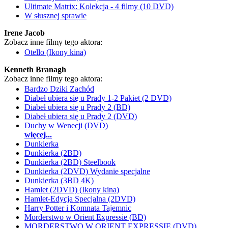
Ultimate Matrix: Kolekcja - 4 filmy (10 DVD)
W słusznej sprawie
Irene Jacob
Zobacz inne filmy tego aktora:
Otello (Ikony kina)
Kenneth Branagh
Zobacz inne filmy tego aktora:
Bardzo Dziki Zachód
Diabeł ubiera się u Prady 1-2 Pakiet (2 DVD)
Diabeł ubiera się u Prady 2 (BD)
Diabeł ubiera się u Prady 2 (DVD)
Duchy w Wenecji (DVD)
więcej...
Dunkierka
Dunkierka (2BD)
Dunkierka (2BD) Steelbook
Dunkierka (2DVD) Wydanie specjalne
Dunkierka (3BD 4K)
Hamlet (2DVD) (Ikony kina)
Hamlet-Edycja Specjalna (2DVD)
Harry Potter i Komnata Tajemnic
Morderstwo w Orient Expressie (BD)
MORDERSTWO W ORIENT EXPRESSIE (DVD)