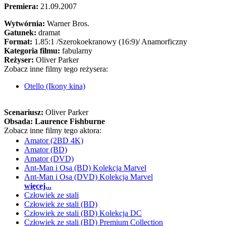
Premiera:
21.09.2007
Wytwórnia:
Warner Bros.
Gatunek:
dramat
Format:
1.85:1
/Szerokoekranowy (16:9)/
Anamorficzny
Kategoria filmu:
fabularny
Reżyser:
Oliver Parker
Zobacz inne filmy tego reżysera:
Otello (Ikony kina)
Scenariusz:
Oliver Parker
Obsada:
Laurence Fishburne
Zobacz inne filmy tego aktora:
Amator (2BD 4K)
Amator (BD)
Amator (DVD)
Ant-Man i Osa (BD) Kolekcja Marvel
Ant-Man i Osa (DVD) Kolekcja Marvel
więcej...
Człowiek ze stali
Człowiek ze stali (BD)
Człowiek ze stali (BD) Kolekcja DC
Człowiek ze stali (BD) Premium Collection