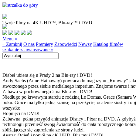
Twoje filmy na 4K UHD™, Blu-ray™ i DVD
Menu »
« Zamknij
O nas
Premiery
Zapowiedzi
Newsy
Katalog filmów
szukanie zaawansowane »
Diabeł ubiera się u Prady 2 na Blu-ray i DVD!
Andy Sachs (Anne Hathaway) powraca do magazynu „Runway” jako now
stworzonego przez siebie medialnego imperium. Znajome twarze i now
Zabawa w pochowanego 2 na Blu-ray i DVD!
Niedługo po krwawym starciu z rodziną Le Domas, Grace (Samara Wea
boku. Grace ma tylko jedną szansę na przeżycie, ocalenie siostry i
wszystko.
Hopnięci na DVD!
Zabawna, pełna przygód animacja Disney i Pixar na DVD. A gdybyśmy
technologii przenieść swoją świadomość do ciała robotycznego bobra
zbliżającego się zagrożenia ze strony ludzi.
Avatar: Ogień i popiół na 4K UHD, Blu-ray i DVD!