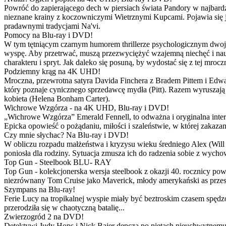
Powróć do zapierającego dech w piersiach świata Pandory w najbardzie
nieznane krainy z koczowniczymi Wietrznymi Kupcami. Pojawia się 
pradawnymi tradycjami Na'vi.
Pomocy na Blu-ray i DVD!
W tym tętniącym czarnym humorem thrillerze psychologicznym dwoje
wyspę. Aby przetrwać, muszą przezwyciężyć wzajemną niechęć i naucz
charakteru i spryt. Jak daleko się posuną, by wydostać się z tej mrocz
Podziemny krąg na 4K UHD!
Mroczna, przewrotna satyra Davida Finchera z Bradem Pittem i Ed
który poznaje cynicznego sprzedawcę mydła (Pitt). Razem wyruszają n
kobieta (Helena Bonham Carter).
Wichrowe Wzgórza - na 4K UHD, Blu-ray i DVD!
„Wichrowe Wzgórza” Emerald Fennell, to odważna i oryginalna interpr
Epicka opowieść o pożądaniu, miłości i szaleństwie, w której zakaza
Czy mnie słychac? Na Blu-ray i DVD!
W obliczu rozpadu małżeństwa i kryzysu wieku średniego Alex (Will 
poniosła dla rodziny. Sytuacja zmusza ich do radzenia sobie z wych
Top Gun - Steelbook BLU- RAY
Top Gun - kolekcjonerska wersja steelbook z okazji 40. rocznicy po
niezrównany Tom Cruise jako Maverick, młody amerykański as przestw
Szympans na Blu-ray!
Ferie Lucy na tropikalnej wyspie miały być beztroskim czasem spędz
przerodziła się w chaotyczną batalię...
Zwierzogród 2 na DVD!
Detektywi Judy Hops i Nick Bajer depczą po piętach nieuchwytnemu