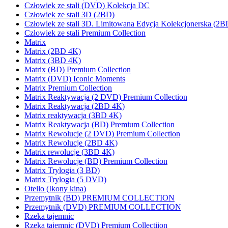
Człowiek ze stali (DVD) Kolekcja DC
Człowiek ze stali 3D (2BD)
Człowiek ze stali 3D. Limitowana Edycja Kolekcjonerska (2B
Człowiek ze stali Premium Collection
Matrix
Matrix (2BD 4K)
Matrix (3BD 4K)
Matrix (BD) Premium Collection
Matrix (DVD) Iconic Moments
Matrix Premium Collection
Matrix Reaktywacja (2 DVD) Premium Collection
Matrix Reaktywacja (2BD 4K)
Matrix reaktywacja (3BD 4K)
Matrix Reaktywacja (BD) Premium Collection
Matrix Rewolucje (2 DVD) Premium Collection
Matrix Rewolucje (2BD 4K)
Matrix rewolucje (3BD 4K)
Matrix Rewolucje (BD) Premium Collection
Matrix Trylogia (3 BD)
Matrix Trylogia (5 DVD)
Otello (Ikony kina)
Przemytnik (BD) PREMIUM COLLECTION
Przemytnik (DVD) PREMIUM COLLECTION
Rzeka tajemnic
Rzeka tajemnic (DVD) Premium Collectiion