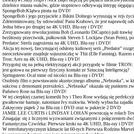
dzielnice miasta ssaków, gdzie stopniowo odkrywają intrygę sięgającą
SpongeBob:Klątwa pirata na DVD!
SpongeBob i jego przyjaciele z Bikini Dolnego wyruszają w rejs 
Zdeterminowany, by udowodnić Panu Krabowi, że jest naprawdę odw
Jedna bitwa po drugiej na 4K UHD, Blu-ray i DVD!
Zrezygnowany rewolucjonista Bob (Leonardo DiCaprio) pali trawkę i ż
bezlitosny przeciwnik, pułkownik Steven J. Lockjaw (Sean Penn), po 
Predator: Strefa zagrożenia na 4K UHD, Blu-ray i DVD!
Akcja tej nowej, fascynującej odsłony kultowej serii „Predator” roz
nieoczekiwanie znajduje sojuszniczkę w Thii (Elle Fanning). Razem
Tron: Ares na 4K UHD, Blu-ray i DVD!
Przygotuj się na pełną elektryzującej akcji przygodę w filmie TRON
jest gotowa na pierwszy fizyczny kontakt ze Sztuczną Inteligencją?
Springsteen: Ocal mnie od nicości na Blu-ray i DVD!
Osobisty film o powstawaniu akustycznego albumu „Nebraska”, w któ
sukcesu z demonami przeszłości. „Nebraska” okazała się punktem zw
Państwo Rose na Blu-ray i DVD!
W tej cierpkiej czarnej komedii Ivy i Theo Rose wydają się perfekcy
gwałtownie hamuje, natomiast Ivy rozkwita. Wtedy wybucha zajadła r
Zakręcony piątek 2 na Blu-ray i DVD oraz w pakiecie 2 DVD
JAMIE LEE CURTIS i LINDSAY LOHAN powracają w rolach Tess i Anny
Zmagając się z licznymi wyzwaniami związanymi z połączeniem dwóc
Fantastyczna Czwórka: Pierwsze kroki na 4K UHD, Blu-ray i DVD!
W retrofuturystycznym klimacie lat 60-tych Pierwsza Rodzina Marve