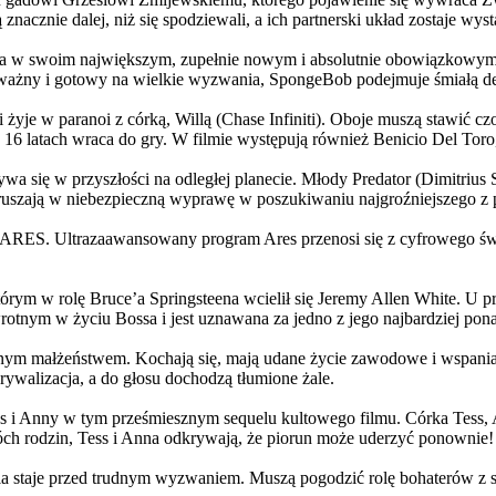
 znacznie dalej, niż się spodziewali, a ich partnerski układ zostaje w
życia w swoim największym, zupełnie nowym i absolutnie obowiązkowy
ażny i gotowy na wielkie wyzwania, SpongeBob podejmuje śmiałą dec
yje w paranoi z córką, Willą (Chase Infiniti). Oboje muszą stawić czoł
16 latach wraca do gry. W filmie występują również Benicio Del Toro,
grywa się w przyszłości na odległej planecie. Młody Predator (Dimitri
 ruszają w niebezpieczną wyprawę w poszukiwaniu najgroźniejszego z
: ARES. Ultrazaawansowany program Ares przenosi się z cyfrowego świ
rym w rolę Bruce’a Springsteena wcielił się Jeremy Allen White. U p
rotnym w życiu Bossa i jest uznawana za jedno z jego najbardziej po
jnym małżeństwem. Kochają się, mają udane życie zawodowe i wspaniałe
ywalizacja, a do głosu dochodzą tłumione żale.
 w tym prześmiesznym sequelu kultowego filmu. Córka Tess, Anna, 
h rodzin, Tess i Anna odkrywają, że piorun może uderzyć ponownie!
la staje przed trudnym wyzwaniem. Muszą pogodzić rolę bohaterów z s