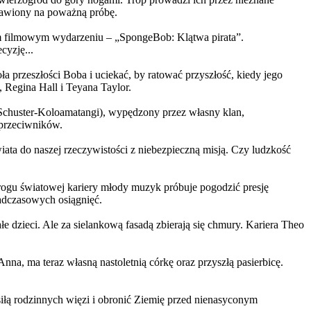
ystawiony na poważną próbę.
m filmowym wydarzeniu – „SpongeBob: Klątwa pirata”.
yzję...
a przeszłości Boba i uciekać, by ratować przyszłość, kiedy jego
 Regina Hall i Teyana Taylor.
us Schuster-Koloamatangi), wypędzony przez własny klan,
 przeciwników.
ata do naszej rzeczywistości z niebezpieczną misją. Czy ludzkość
rogu światowej kariery młody muzyk próbuje pogodzić presję
nadczasowych osiągnięć.
 dzieci. Ale za sielankową fasadą zbierają się chmury. Kariera Theo
ma teraz własną nastoletnią córkę oraz przyszłą pasierbicę.
iłą rodzinnych więzi i obronić Ziemię przed nienasyconym