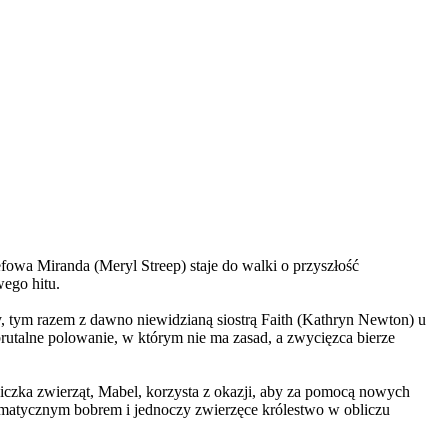
wa Miranda (Meryl Streep) staje do walki o przyszłość
wego hitu.
, tym razem z dawno niewidzianą siostrą Faith (Kathryn Newton) u
brutalne polowanie, w którym nie ma zasad, a zwycięzca bierze
czka zwierząt, Mabel, korzysta z okazji, aby za pomocą nowych
yzmatycznym bobrem i jednoczy zwierzęce królestwo w obliczu