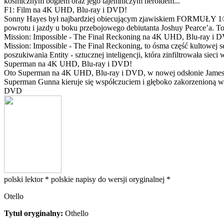
kosmicznym bogiem oraz jego tajemniczym heroldem...
F1: Film na 4K UHD, Blu-ray i DVD!
Sonny Hayes był najbardziej obiecującym zjawiskiem FORMUŁY 1® w 
powrotu i jazdy u boku przebojowego debiutanta Joshuy Pearce’a. To 
Mission: Impossible - The Final Reckoning na 4K UHD, Blu-ray i 
Mission: Impossible - The Final Reckoning, to ósma część kultowej 
poszukiwania Entity - sztucznej inteligencji, która zinfiltrowała sie
Superman na 4K UHD, Blu-ray i DVD!
Oto Superman na 4K UHD, Blu-ray i DVD, w nowej odsłonie Jamesa 
Superman Gunna kieruje się współczuciem i głęboko zakorzenioną wi
DVD
polski lektor *
polskie napisy do wersji oryginalnej *
Otello
Tytuł oryginalny:
Othello