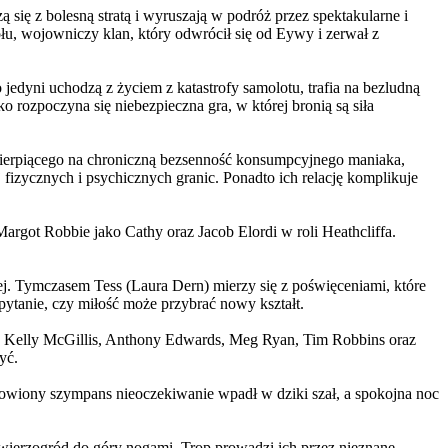
 się z bolesną stratą i wyruszają w podróż przez spektakularne i
, wojowniczy klan, który odwrócił się od Eywy i zerwał z
yni uchodzą z życiem z katastrofy samolotu, trafia na bezludną
rozpoczyna się niebezpieczna gra, w której bronią są siła
ierpiącego na chroniczną bezsenność konsumpcyjnego maniaka,
 fizycznych i psychicznych granic. Ponadto ich relację komplikuje
argot Robbie jako Cathy oraz Jacob Elordi w roli Heathcliffa.
ej. Tymczasem Tess (Laura Dern) mierzy się z poświęceniami, które
ytanie, czy miłość może przybrać nowy kształt.
er, Kelly McGillis, Anthony Edwards, Meg Ryan, Tim Robbins oraz
yć.
omowiony szympans nieoczekiwanie wpadł w dziki szał, a spokojna noc
ierzogród do góry nogami. Trop prowadzi ich przez nieznane