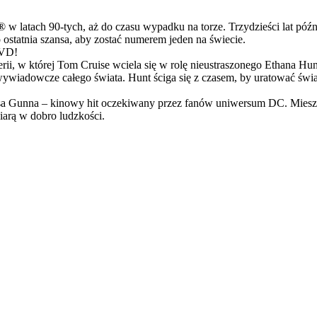
latach 90-tych, aż do czasu wypadku na torze. Trzydzieści lat późn
ostatnia szansa, aby zostać numerem jeden na świecie.
DVD!
serii, w której Tom Cruise wciela się w rolę nieustraszonego Ethana 
ci wywiadowcze całego świata. Hunt ściga się z czasem, by uratować świ
Gunna – kinowy hit oczekiwany przez fanów uniwersum DC. Mieszanka
arą w dobro ludzkości.