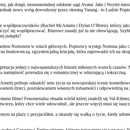
j, jak dotąd, monumentalnej odsłonie sagi Avatar. Jake i Neytiri mierzą
jednak nowy wróg dowodzony przez okrutną Varang - to Ludzie Popiołu
 współpracowników (Rachel McAdams i Dylan O’Brien), którzy jako jed
yć się współpracować. Biurowe zasady już tu nie obowiązują. Szybko 
nej pułapki?
wardem Nortonem w rolach głównych. Popisowy występ Nortona jako c
a buntowniczą, egzystencjalną krucjatę, która zaprowadzi ich na skraj
etacja jednej z najwspanialszych historii miłosnych wszech czasów. M
na namiętność przeradza się z romantycznej w odurzającą i toksyczną.
Arnett) próbuje odnaleźć sens życia na nowojorskiej scenie komediow
owaniem dzieci, poszukiwaniem własnych tożsamości i odpowiedzią na p
wstania filmu! Fenomenalna obsada wśród której znaleźli się Val Kilm
orzy, który chce wiele udowodnić, ale jeszcze więcej musi się naucz
onym na plaży z przyjaciółmi, a okazały się walką o życie, kiedy ud
 gadowi Grzesiowi Żmijewskiemu, którego pojawienie się wywraca Zw