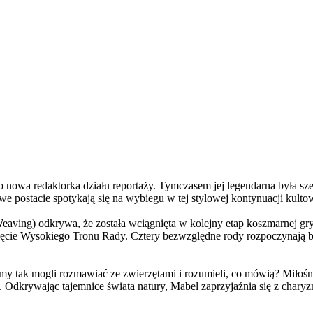
a redaktorka działu reportaży. Tymczasem jej legendarna była szefo
e postacie spotykają się na wybiegu w tej stylowej kontynuacji kulto
ving) odkrywa, że została wciągnięta w kolejny etap koszmarnej gry
 objęcie Wysokiego Tronu Rady. Cztery bezwzględne rody rozpoczynają 
 tak mogli rozmawiać ze zwierzętami i rozumieli, co mówią? Miłośni
. Odkrywając tajemnice świata natury, Mabel zaprzyjaźnia się z char