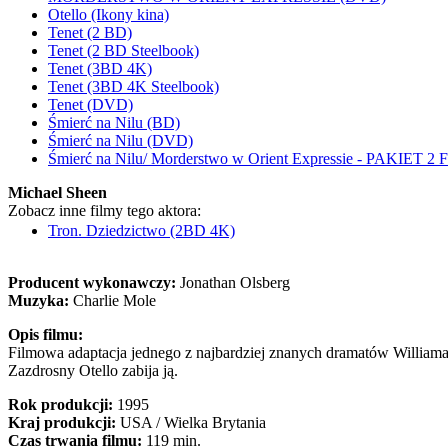
Otello (Ikony kina)
Tenet (2 BD)
Tenet (2 BD Steelbook)
Tenet (3BD 4K)
Tenet (3BD 4K Steelbook)
Tenet (DVD)
Śmierć na Nilu (BD)
Śmierć na Nilu (DVD)
Śmierć na Nilu/ Morderstwo w Orient Expressie - PAKIET
Michael Sheen
Zobacz inne filmy tego aktora:
Tron. Dziedzictwo (2BD 4K)
Producent wykonawczy:
Jonathan Olsberg
Muzyka:
Charlie Mole
Opis filmu:
Filmowa adaptacja jednego z najbardziej znanych dramatów Williama
Zazdrosny Otello zabija ją.
Rok produkcji:
1995
Kraj produkcji:
USA / Wielka Brytania
Czas trwania filmu:
119 min.