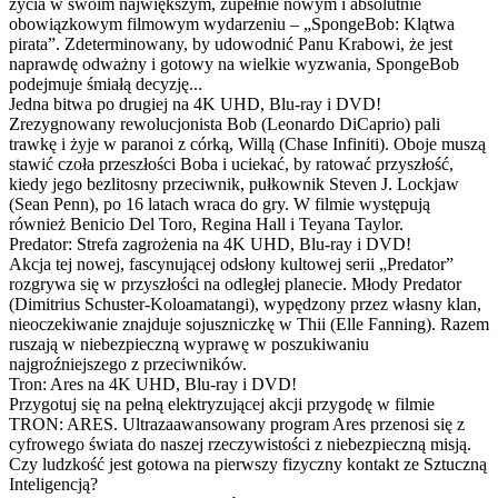
życia w swoim największym, zupełnie nowym i absolutnie
obowiązkowym filmowym wydarzeniu – „SpongeBob: Klątwa
pirata”. Zdeterminowany, by udowodnić Panu Krabowi, że jest
naprawdę odważny i gotowy na wielkie wyzwania, SpongeBob
podejmuje śmiałą decyzję...
Jedna bitwa po drugiej na 4K UHD, Blu-ray i DVD!
Zrezygnowany rewolucjonista Bob (Leonardo DiCaprio) pali
trawkę i żyje w paranoi z córką, Willą (Chase Infiniti). Oboje muszą
stawić czoła przeszłości Boba i uciekać, by ratować przyszłość,
kiedy jego bezlitosny przeciwnik, pułkownik Steven J. Lockjaw
(Sean Penn), po 16 latach wraca do gry. W filmie występują
również Benicio Del Toro, Regina Hall i Teyana Taylor.
Predator: Strefa zagrożenia na 4K UHD, Blu-ray i DVD!
Akcja tej nowej, fascynującej odsłony kultowej serii „Predator”
rozgrywa się w przyszłości na odległej planecie. Młody Predator
(Dimitrius Schuster-Koloamatangi), wypędzony przez własny klan,
nieoczekiwanie znajduje sojuszniczkę w Thii (Elle Fanning). Razem
ruszają w niebezpieczną wyprawę w poszukiwaniu
najgroźniejszego z przeciwników.
Tron: Ares na 4K UHD, Blu-ray i DVD!
Przygotuj się na pełną elektryzującej akcji przygodę w filmie
TRON: ARES. Ultrazaawansowany program Ares przenosi się z
cyfrowego świata do naszej rzeczywistości z niebezpieczną misją.
Czy ludzkość jest gotowa na pierwszy fizyczny kontakt ze Sztuczną
Inteligencją?