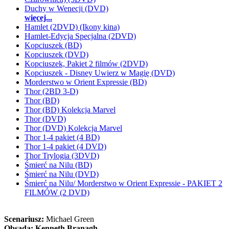
Duchy w Wenecji (DVD)
więcej...
Hamlet (2DVD) (Ikony kina)
Hamlet-Edycja Specjalna (2DVD)
Kopciuszek (BD)
Kopciuszek (DVD)
Kopciuszek, Pakiet 2 filmów (2DVD)
Kopciuszek - Disney Uwierz w Magię (DVD)
Morderstwo w Orient Expressie (BD)
Thor (2BD 3-D)
Thor (BD)
Thor (BD) Kolekcja Marvel
Thor (DVD)
Thor (DVD) Kolekcja Marvel
Thor 1-4 pakiet (4 BD)
Thor 1-4 pakiet (4 DVD)
Thor Trylogia (3DVD)
Śmierć na Nilu (BD)
Śmierć na Nilu (DVD)
Śmierć na Nilu/ Morderstwo w Orient Expressie - PAKIET 2
FILMÓW (2 DVD)
Scenariusz:
Michael Green
Obsada:
Kenneth Branagh