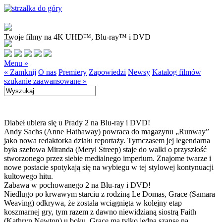
Twoje filmy na 4K UHD™, Blu-ray™ i DVD
Menu »
« Zamknij
O nas
Premiery
Zapowiedzi
Newsy
Katalog filmów
szukanie zaawansowane »
Diabeł ubiera się u Prady 2 na Blu-ray i DVD!
Andy Sachs (Anne Hathaway) powraca do magazynu „Runway”
jako nowa redaktorka działu reportaży. Tymczasem jej legendarna
była szefowa Miranda (Meryl Streep) staje do walki o przyszłość
stworzonego przez siebie medialnego imperium. Znajome twarze i
nowe postacie spotykają się na wybiegu w tej stylowej kontynuacji
kultowego hitu.
Zabawa w pochowanego 2 na Blu-ray i DVD!
Niedługo po krwawym starciu z rodziną Le Domas, Grace (Samara
Weaving) odkrywa, że została wciągnięta w kolejny etap
koszmarnej gry, tym razem z dawno niewidzianą siostrą Faith
(Kathryn Newton) u boku. Grace ma tylko jedną szansę na