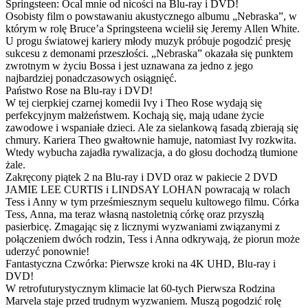
Springsteen: Ocal mnie od nicości na Blu-ray i DVD!
Osobisty film o powstawaniu akustycznego albumu „Nebraska”, w
którym w rolę Bruce’a Springsteena wcielił się Jeremy Allen White.
U progu światowej kariery młody muzyk próbuje pogodzić presję
sukcesu z demonami przeszłości. „Nebraska” okazała się punktem
zwrotnym w życiu Bossa i jest uznawana za jedno z jego
najbardziej ponadczasowych osiągnięć.
Państwo Rose na Blu-ray i DVD!
W tej cierpkiej czarnej komedii Ivy i Theo Rose wydają się
perfekcyjnym małżeństwem. Kochają się, mają udane życie
zawodowe i wspaniałe dzieci. Ale za sielankową fasadą zbierają się
chmury. Kariera Theo gwałtownie hamuje, natomiast Ivy rozkwita.
Wtedy wybucha zajadła rywalizacja, a do głosu dochodzą tłumione
żale.
Zakręcony piątek 2 na Blu-ray i DVD oraz w pakiecie 2 DVD
JAMIE LEE CURTIS i LINDSAY LOHAN powracają w rolach
Tess i Anny w tym prześmiesznym sequelu kultowego filmu. Córka
Tess, Anna, ma teraz własną nastoletnią córkę oraz przyszłą
pasierbicę. Zmagając się z licznymi wyzwaniami związanymi z
połączeniem dwóch rodzin, Tess i Anna odkrywają, że piorun może
uderzyć ponownie!
Fantastyczna Czwórka: Pierwsze kroki na 4K UHD, Blu-ray i
DVD!
W retrofuturystycznym klimacie lat 60-tych Pierwsza Rodzina
Marvela staje przed trudnym wyzwaniem. Muszą pogodzić rolę