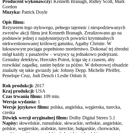
Producent wykonawczy:
Kenneth Branagh, Ridley Scott, Mark
Gordon
Muzyka:
Patrick Doyle
Opis filmu:
Reżyserem tego stylowego, pełnego tajemnic i niespodziewanych
zwrotów akcji filmu jest Kenneth Branagh. Zrealizowano go na
podstawie jednej z najsłynniejszych powieści kryminalnych
niekwestionowanej królowej gatunku, Agathy Christie. W
luksusowym pociągu popełniono morderstwo. Dokonać tej zbrodni
mógł każdy z pasażerów – wszyscy są jednakowo podejrzani.
Genialny detektyw, Hercules Poirot, ściga się z czasem, aby
rozwikłać zagadkę, zanim będzie za późno. W doborowej obsadzie
znalazły się takie gwiazdy jak: Johnny Depp. Michelle Pfeiffer,
Penelope Cruz, Judi Dench i Leslie Odom Jr.
Rok produkcji:
2017
Kraj produkcji:
USA
Czas trwania filmu:
109 min.
Wersja wydania:
1
Wersje językowe filmu:
polska, angielska, węgierska, turecka,
czeska
Dźwięk wersji oryginalnej filmu:
Dolby Digital Stereo 5.1
Napisy:
słoweńskie, rumuńskie, słowackie, serbskie, angielskie,
polskie, węgierskie, arabskie, tureckie, bułgarskie, chorwackie,