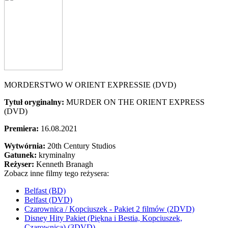
MORDERSTWO W ORIENT EXPRESSIE (DVD)
Tytuł oryginalny:
MURDER ON THE ORIENT EXPRESS
(DVD)
Premiera:
16.08.2021
Wytwórnia:
20th Century Studios
Gatunek:
kryminalny
Reżyser:
Kenneth Branagh
Zobacz inne filmy tego reżysera:
Belfast (BD)
Belfast (DVD)
Czarownica / Kopciuszek - Pakiet 2 filmów (2DVD)
Disney Hity Pakiet (Piękna i Bestia, Kopciuszek,
Czarownica) (3DVD)