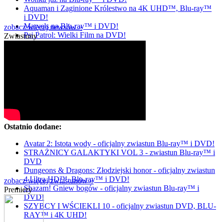
Aquaman i Zaginione Królestwo na 4K UHD™, Blu-ray™
i DVD!
Marvels na Blu-ray™ i DVD!
zobacz więcej newsów »
Psi Patrol: Wielki Film na DVD!
Zwiastuny
Ostatnio dodane:
Avatar 2: Istota wody - oficjalny zwiastun Blu-ray™ i DVD!
STRAŻNICY GALAKTYKI VOL 3 - zwiastun Blu-ray™ i
DVD
Dungeons & Dragons: Złodziejski honor - oficjalny zwiastun
4 Ultra HD™, Blu-ray™ i DVD!
zobacz więcej zwiastunów »
Shazam! Gniew bogów - oficjalny zwiastun Blu-ray™ i
Premiery
DVD!
SZYBCY I WŚCIEKLI 10 - oficjalny zwiastun DVD, BLU-
RAY™ i 4K UHD!