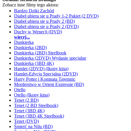
Zobacz inne filmy tego aktora:
Bardzo Dziki Zachód
Diabeł ubiera się u Prady 1-2 Pakiet (2 DVD)
Diabeł ubiera się u Prady 2 (BD)
Diabeł ubiera się u Prady 2 (DVD)
Duchy w Wenecji (DVD)
więcej...
Dunkierka
Dunkierka (2BD)
Dunkierka (2BD) Steelbook
Dunkierka (2DVD) Wydanie specjalne
Dunkierka (3BD 4K)
Hamlet (2DVD) (Ikony kina)
Hamlet-Edycja Specjalna (2DVD)
Harry Potter i Komnata Tajemnic
Morderstwo w Orient Expressie (BD)
Otello
Otello (Ikony kina)
Tenet (2 BD)
Tenet (2 BD Steelbook)
Tenet (3BD 4K)
Tenet (3BD 4K Steelbook)
Tenet (DVD)
Śmierć na Nilu (BD)