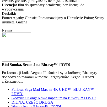
czeskie, greckie, portugalskie, hebrajskie, islandzkie
Licencja:
film do sprzedaży detalicznej bez licencji do
wypożyczania
Dodatki:
Portret Agathy Christie; Porozmawiajmy o Herculesie Poirot; Sceny
usunięte, Galeria
Newsy
Ród Smoka, Sezon 2 na Blu-ray™ i DVD!
Po koronacji króla Aegona II i śmierci syna królowej Rhaenyry
dochodzi do rozłamu w rodzie Targaryenów. Aegon II rządzi
z Żelaznego...
Furiosa: Saga Mad Max na 4K UHD™, BLU-RAY™
I DVD!
Godzilla i Kong: Nowe imperium na Blu-ray™ i DVD!
DIUNA: CZĘŚĆ DRUGA
Wonka już na Blu-ray™ i DVD!