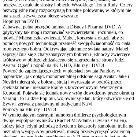
przeżycie, ocalenie siostry i objęcie Wysokiego Tronu Rady. Cztery
bezwzględne rody rozpoczynają brutalne polowanie, w którym nie
ma zasad, a zwycięzca bierze wszystko.
Hopnięci na DVD!
Zabawna, pełna przygód animacja Disney i Pixar na DVD. A
gdybyśmy tak mogli rozmawiać ze zwierzętami i rozumieli, co
mówią? Miłośniczka zwierząt, Mabel, korzysta z okazji, aby za
pomocą nowych technologii przenieść swoją świadomość do ciała
robotycznego bobra. Odkrywając tajemnice świata natury, Mabel
zaprzyjaźnia się z charyzmatycznym bobrem i jednoczy zwierzęce
królestwo w obliczu zbliżającego się zagrożenia ze strony ludzi.
Avatar: Ogień i popiół na 4K UHD, Blu-ray i DVD!
Powróć do zapierającego dech w piersiach świata Pandory w
najbardziej, jak dotąd, monumentalnej odsłonie sagi Avatar. Jake i
Neytiri mierzą się z bolesną stratą i wyruszają w podróż przez
spektakularne i nieznane krainy z koczowniczymi Wietrznymi
Kupcami. Pojawia się jednak nowy wróg dowodzony przez okrutną
Varang - to Ludzie Popiołu, wojowniczy klan, który odwrócił się od
Eywy i zerwał z pradawnymi tradycjami Na'vi.
Pomocy na Blu-ray i DVD!
W tym tętniącym czarnym humorem thrillerze psychologicznym
dwoje współpracowników (Rachel McAdams i Dylan O’Brien),
którzy jako jedyni uchodzą z życiem z katastrofy samolotu, trafia na
bezludną wyspę. Aby przetrwać, muszą przezwyciężyć wzajemną
niechęć i nauczyć się współpracować. Biurowe zasady już tu nie