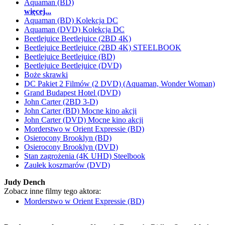
Aquaman (BD)
więcej...
Aquaman (BD) Kolekcja DC
Aquaman (DVD) Kolekcja DC
Beetlejuice Beetlejuice (2BD 4K)
Beetlejuice Beetlejuice (2BD 4K) STEELBOOK
Beetlejuice Beetlejuice (BD)
Beetlejuice Beetlejuice (DVD)
Boże skrawki
DC Pakiet 2 Filmów (2 DVD) (Aquaman, Wonder Woman)
Grand Budapest Hotel (DVD)
John Carter (2BD 3-D)
John Carter (BD) Mocne kino akcji
John Carter (DVD) Mocne kino akcji
Morderstwo w Orient Expressie (BD)
Osierocony Brooklyn (BD)
Osierocony Brooklyn (DVD)
Stan zagrożenia (4K UHD) Steelbook
Zaułek koszmarów (DVD)
Judy Dench
Zobacz inne filmy tego aktora:
Morderstwo w Orient Expressie (BD)