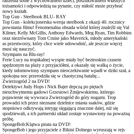
radzenia sobie z wychowaniem dzieci, poszukiwaniem własnych
tożsamości i odpowiedzią na pytanie, czy miłość może przybrać
nowy kształt.
Top Gun - Steelbook BLU- RAY
Top Gun - kolekcjonerska wersja steelbook z okazji 40. rocznicy
powstania filmu! Fenomenalna obsada wśród której znaleźli się Val
Kilmer, Kelly McGillis, Anthony Edwards, Meg Ryan, Tim Robbins
oraz niezrównany Tom Cruise jako Maverick, młody amerykański
as przestworzy, który chce wiele udowodnić, ale jeszcze więcej
musi się nauczyć.
Szympans na Blu-ray!
Ferie Lucy na tropikalnej wyspie miały być beztroskim czasem
spędzonym na plaży z przyjaciółmi, a okazały się walką o życie,
kiedy udomowiony szympans nieoczekiwanie wpadł w dziki szał, a
spokojna noc przerodziła się w chaotyczną batalię...
Zwierzogród 2 na DVD!
Detektywi Judy Hops i Nick Bajer depczą po piętach
nieuchwytnemu gadowi Grzesiowi Żmijewskiemu, którego
pojawienie się wywraca Zwierzogród do góry nogami. Trop
prowadzi ich przez nieznane dzielnice miasta ssaków, gdzie
stopniowo odkrywają intrygę sięgającą znacznie dalej, niż się
spodziewali, a ich partnerski układ zostaje wystawiony na poważną
próbę.
SpongeBob:Klątwa pirata na DVD!
SpongeBob i jego przyjaciele z Bikini Dolnego wyruszają w rejs