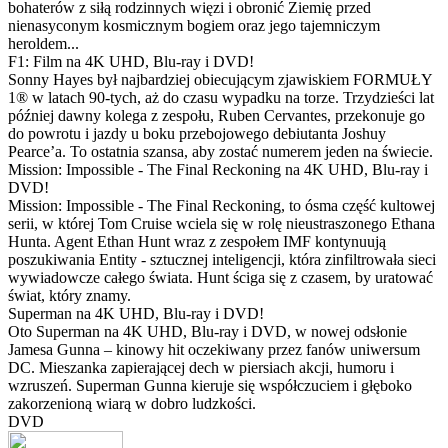
bohaterów z siłą rodzinnych więzi i obronić Ziemię przed
nienasyconym kosmicznym bogiem oraz jego tajemniczym
heroldem...
F1: Film na 4K UHD, Blu-ray i DVD!
Sonny Hayes był najbardziej obiecującym zjawiskiem FORMUŁY
1® w latach 90-tych, aż do czasu wypadku na torze. Trzydzieści lat
później dawny kolega z zespołu, Ruben Cervantes, przekonuje go
do powrotu i jazdy u boku przebojowego debiutanta Joshuy
Pearce’a. To ostatnia szansa, aby zostać numerem jeden na świecie.
Mission: Impossible - The Final Reckoning na 4K UHD, Blu-ray i
DVD!
Mission: Impossible - The Final Reckoning, to ósma część kultowej
serii, w której Tom Cruise wciela się w rolę nieustraszonego Ethana
Hunta. Agent Ethan Hunt wraz z zespołem IMF kontynuują
poszukiwania Entity - sztucznej inteligencji, która zinfiltrowała sieci
wywiadowcze całego świata. Hunt ściga się z czasem, by uratować
świat, który znamy.
Superman na 4K UHD, Blu-ray i DVD!
Oto Superman na 4K UHD, Blu-ray i DVD, w nowej odsłonie
Jamesa Gunna – kinowy hit oczekiwany przez fanów uniwersum
DC. Mieszanka zapierającej dech w piersiach akcji, humoru i
wzruszeń. Superman Gunna kieruje się współczuciem i głęboko
zakorzenioną wiarą w dobro ludzkości.
DVD