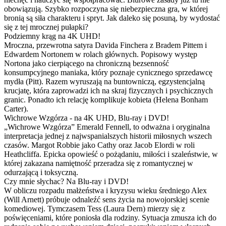
obowiązują. Szybko rozpoczyna się niebezpieczna gra, w której
bronią są siła charakteru i spryt. Jak daleko się posuną, by wydostać
się z tej mrocznej pułapki?
Podziemny krąg na 4K UHD!
Mroczna, przewrotna satyra Davida Finchera z Bradem Pittem i
Edwardem Nortonem w rolach głównych. Popisowy występ
Nortona jako cierpiącego na chroniczną bezsenność
konsumpcyjnego maniaka, który poznaje cynicznego sprzedawcę
mydła (Pitt). Razem wyruszają na buntowniczą, egzystencjalną
krucjatę, która zaprowadzi ich na skraj fizycznych i psychicznych
granic. Ponadto ich relację komplikuje kobieta (Helena Bonham
Carter).
Wichrowe Wzgórza - na 4K UHD, Blu-ray i DVD!
„Wichrowe Wzgórza” Emerald Fennell, to odważna i oryginalna
interpretacja jednej z najwspanialszych historii miłosnych wszech
czasów. Margot Robbie jako Cathy oraz Jacob Elordi w roli
Heathcliffa. Epicka opowieść o pożądaniu, miłości i szaleństwie, w
której zakazana namiętność przeradza się z romantycznej w
odurzającą i toksyczną.
Czy mnie słychac? Na Blu-ray i DVD!
W obliczu rozpadu małżeństwa i kryzysu wieku średniego Alex
(Will Arnett) próbuje odnaleźć sens życia na nowojorskiej scenie
komediowej. Tymczasem Tess (Laura Dern) mierzy się z
poświęceniami, które poniosła dla rodziny. Sytuacja zmusza ich do