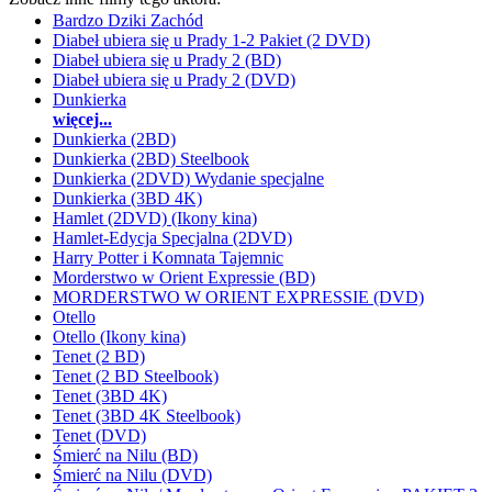
Bardzo Dziki Zachód
Diabeł ubiera się u Prady 1-2 Pakiet (2 DVD)
Diabeł ubiera się u Prady 2 (BD)
Diabeł ubiera się u Prady 2 (DVD)
Dunkierka
więcej...
Dunkierka (2BD)
Dunkierka (2BD) Steelbook
Dunkierka (2DVD) Wydanie specjalne
Dunkierka (3BD 4K)
Hamlet (2DVD) (Ikony kina)
Hamlet-Edycja Specjalna (2DVD)
Harry Potter i Komnata Tajemnic
Morderstwo w Orient Expressie (BD)
MORDERSTWO W ORIENT EXPRESSIE (DVD)
Otello
Otello (Ikony kina)
Tenet (2 BD)
Tenet (2 BD Steelbook)
Tenet (3BD 4K)
Tenet (3BD 4K Steelbook)
Tenet (DVD)
Śmierć na Nilu (BD)
Śmierć na Nilu (DVD)