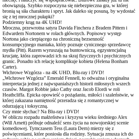
obowiązują. Szybko rozpoczyna się niebezpieczna gra, w której
bronią są siła charakteru i spryt. Jak daleko się posuną, by wydostać
się z tej mrocznej pułapki?
Podziemny krąg na 4K UHD!
Mroczna, przewrotna satyra Davida Finchera z Bradem Pittem i
Edwardem Nortonem w rolach głównych. Popisowy występ
Nortona jako cierpiącego na chroniczną bezsenność
konsumpcyjnego maniaka, który poznaje cynicznego sprzedawcę
mydła (Pitt). Razem wyruszają na buntowniczą, egzystencjalną
krucjatę, która zaprowadzi ich na skraj fizycznych i psychicznych
granic. Ponadto ich relację komplikuje kobieta (Helena Bonham
Carter).
Wichrowe Wzgórza - na 4K UHD, Blu-ray i DVD!
„Wichrowe Wzgórza” Emerald Fennell, to odważna i oryginalna
interpretacja jednej z najwspanialszych historii miłosnych wszech
czasów. Margot Robbie jako Cathy oraz Jacob Elordi w roli
Heathcliffa. Epicka opowieść o pożądaniu, miłości i szaleństwie, w
której zakazana namiętność przeradza się z romantycznej w
odurzającą i toksyczną.
Czy mnie słychac? Na Blu-ray i DVD!
W obliczu rozpadu małżeństwa i kryzysu wieku średniego Alex
(Will Arnett) próbuje odnaleźć sens życia na nowojorskiej scenie
komediowej. Tymczasem Tess (Laura Dern) mierzy się z
poświęceniami, które poniosła dla rodziny. Sytuacja zmusza ich do