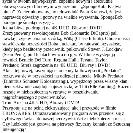
życia w swoim największym, zupełnie nowym i absolutnie
obowiązkowym filmowym wydarzeniu – „SpongeBob: Klątwa
pirata”. Zdeterminowany, by udowodnić Panu Krabowi, że jest
naprawdę odważny i gotowy na wielkie wyzwania, SpongeBob
podejmuje śmiałą decyzję...
Jedna bitwa po drugiej na 4K UHD, Blu-ray i DVD!
Zrezygnowany rewolucjonista Bob (Leonardo DiCaprio) pali
trawkę i żyje w paranoi z córką, Willą (Chase Infiniti). Oboje muszą
stawić czoła przeszłości Boba i uciekać, by ratować przyszłość,
kiedy jego bezlitosny przeciwnik, pułkownik Steven J. Lockjaw
(Sean Penn), po 16 latach wraca do gry. W filmie występują
również Benicio Del Toro, Regina Hall i Teyana Taylor.
Predator: Strefa zagrożenia na 4K UHD, Blu-ray i DVD!
Akcja tej nowej, fascynującej odsłony kultowej serii „Predator”
rozgrywa się w przyszłości na odległej planecie. Młody Predator
(Dimitrius Schuster-Koloamatangi), wypędzony przez własny klan,
nieoczekiwanie znajduje sojuszniczkę w Thii (Elle Fanning). Razem
ruszają w niebezpieczną wyprawę w poszukiwaniu
najgroźniejszego z przeciwników.
Tron: Ares na 4K UHD, Blu-ray i DVD!
Przygotuj się na pełną elektryzującej akcji przygodę w filmie
TRON: ARES. Ultrazaawansowany program Ares przenosi się z
cyfrowego świata do naszej rzeczywistości z niebezpieczną misją.
Czy ludzkość jest gotowa na pierwszy fizyczny kontakt ze Sztuczną
Inteligencją?