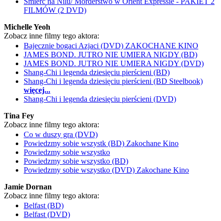
Śmierć na Nilu/ Morderstwo w Orient Expressie - PAKIET 2
FILMÓW (2 DVD)
Michelle Yeoh
Zobacz inne filmy tego aktora:
Bajecznie bogaci Azjaci (DVD) ZAKOCHANE KINO
JAMES BOND. JUTRO NIE UMIERA NIGDY (BD)
JAMES BOND. JUTRO NIE UMIERA NIGDY (DVD)
Shang-Chi i legenda dziesięciu pierścieni (BD)
Shang-Chi i legenda dziesięciu pierścieni (BD Steelbook)
więcej...
Shang-Chi i legenda dziesięciu pierścieni (DVD)
Tina Fey
Zobacz inne filmy tego aktora:
Co w duszy gra (DVD)
Powiedzmy sobie wszystk (BD) Zakochane Kino
Powiedzmy sobie wszystko
Powiedzmy sobie wszystko (BD)
Powiedzmy sobie wszystko (DVD) Zakochane Kino
Jamie Dornan
Zobacz inne filmy tego aktora:
Belfast (BD)
Belfast (DVD)