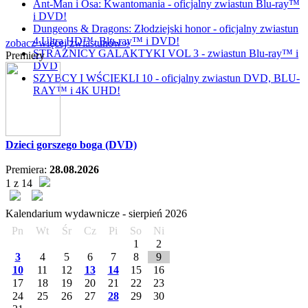
Ant-Man i Osa: Kwantomania - oficjalny zwiastun Blu-ray™
i DVD!
Dungeons & Dragons: Złodziejski honor - oficjalny zwiastun
4 Ultra HD™, Blu-ray™ i DVD!
zobacz więcej zwiastunów »
STRAŻNICY GALAKTYKI VOL 3 - zwiastun Blu-ray™ i
Premiery
DVD
SZYBCY I WŚCIEKLI 10 - oficjalny zwiastun DVD, BLU-
RAY™ i 4K UHD!
Dzieci gorszego boga (DVD)
Premiera:
28.08.2026
1 z 14
Kalendarium wydawnicze -
sierpień
2026
Pn
Wt
Śr
Cz
Pi
So
Ni
1
2
3
4
5
6
7
8
9
10
11
12
13
14
15
16
17
18
19
20
21
22
23
24
25
26
27
28
29
30