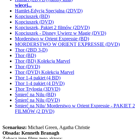
więcej...
Hamlet-Edycja Specjalna (2DVD)
Kopciuszek (BD)
Kopciuszek (DVD)
Kopciuszek, Pakiet 2 filmów (2DVD)
Kopciuszek - Disney Uwierz w Magię (DVD)
Morderstwo w Orient Expressie (BD)
MORDERSTWO W ORIENT EXPRESSIE (DVD)
Thor (2BD 3-D)
Thor (BD)
Thor (BD) Kolekcja Marvel
Thor (DVD)
Thor (DVD) Kolekcja Marvel
Thor 1-4 pakiet (4 BD)
Thor 1-4 pakiet (4 DVD)
Thor Trylogia (3DVD)
Śmierć na Nilu (BD)
Śmierć na Nilu (DVD)
Śmierć na Nilu/ Morderstwo w Orient Expressie - PAKIET 2
FILMÓW (2 DVD)
Scenariusz:
Michael Green
, Agatha Christie
Obsada:
Kenneth Branagh
Zobacz inne filmy tego aktora: