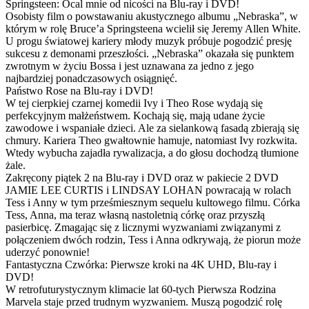
Springsteen: Ocal mnie od nicości na Blu-ray i DVD!
Osobisty film o powstawaniu akustycznego albumu „Nebraska”, w
którym w rolę Bruce’a Springsteena wcielił się Jeremy Allen White.
U progu światowej kariery młody muzyk próbuje pogodzić presję
sukcesu z demonami przeszłości. „Nebraska” okazała się punktem
zwrotnym w życiu Bossa i jest uznawana za jedno z jego
najbardziej ponadczasowych osiągnięć.
Państwo Rose na Blu-ray i DVD!
W tej cierpkiej czarnej komedii Ivy i Theo Rose wydają się
perfekcyjnym małżeństwem. Kochają się, mają udane życie
zawodowe i wspaniałe dzieci. Ale za sielankową fasadą zbierają się
chmury. Kariera Theo gwałtownie hamuje, natomiast Ivy rozkwita.
Wtedy wybucha zajadła rywalizacja, a do głosu dochodzą tłumione
żale.
Zakręcony piątek 2 na Blu-ray i DVD oraz w pakiecie 2 DVD
JAMIE LEE CURTIS i LINDSAY LOHAN powracają w rolach
Tess i Anny w tym prześmiesznym sequelu kultowego filmu. Córka
Tess, Anna, ma teraz własną nastoletnią córkę oraz przyszłą
pasierbicę. Zmagając się z licznymi wyzwaniami związanymi z
połączeniem dwóch rodzin, Tess i Anna odkrywają, że piorun może
uderzyć ponownie!
Fantastyczna Czwórka: Pierwsze kroki na 4K UHD, Blu-ray i
DVD!
W retrofuturystycznym klimacie lat 60-tych Pierwsza Rodzina
Marvela staje przed trudnym wyzwaniem. Muszą pogodzić rolę