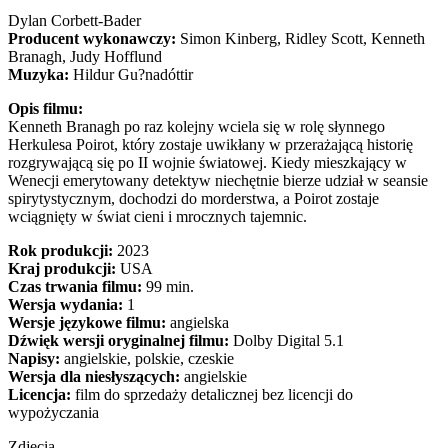
Dylan Corbett-Bader
Producent wykonawczy:
Simon Kinberg, Ridley Scott, Kenneth
Branagh, Judy Hofflund
Muzyka:
Hildur Gu?nadóttir
Opis filmu:
Kenneth Branagh po raz kolejny wciela się w rolę słynnego
Herkulesa Poirot, który zostaje uwikłany w przerażającą historię
rozgrywającą się po II wojnie światowej. Kiedy mieszkający w
Wenecji emerytowany detektyw niechętnie bierze udział w seansie
spirytystycznym, dochodzi do morderstwa, a Poirot zostaje
wciągnięty w świat cieni i mrocznych tajemnic.
Rok produkcji:
2023
Kraj produkcji:
USA
Czas trwania filmu:
99 min.
Wersja wydania:
1
Wersje językowe filmu:
angielska
Dźwięk wersji oryginalnej filmu:
Dolby Digital 5.1
Napisy:
angielskie, polskie, czeskie
Wersja dla niesłyszących:
angielskie
Licencja:
film do sprzedaży detalicznej bez licencji do
wypożyczania
Zdjęcia