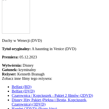
Duchy w Wenecji (DVD)
Tytuł oryginalny:
A haunting in Venice (DVD)
Premiera:
05.12.2023
Wytwórnia:
Disney
Gatunek:
kryminalny
Reżyser:
Kenneth Branagh
Zobacz inne filmy tego reżysera:
Belfast (BD)
Belfast (DVD)
Czarownica / Kopciuszek - Pakiet 2 filmów (2DVD)
Disney Hity Pakiet (Piękna i Bestia, Kopciuszek,
Czarownica) (3DVD)
Hamlet (2DVD) (Ikony kina)