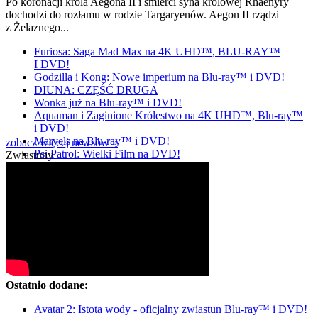
Po koronacji króla Aegona II i śmierci syna królowej Rhaenyry
dochodzi do rozłamu w rodzie Targaryenów. Aegon II rządzi
z Żelaznego...
Furiosa: Saga Mad Max na 4K UHD™, BLU-RAY™
I DVD!
Godzilla i Kong: Nowe imperium na Blu-ray™ i DVD!
DIUNA: CZĘŚĆ DRUGA
Wonka już na Blu-ray™ i DVD!
Aquaman i Zaginione Królestwo na 4K UHD™, Blu-ray™
i DVD!
Marvels na Blu-ray™ i DVD!
zobacz więcej newsów »
Psi Patrol: Wielki Film na DVD!
Zwiastuny
Ostatnio dodane:
Avatar 2: Istota wody - oficjalny zwiastun Blu-ray™ i DVD!