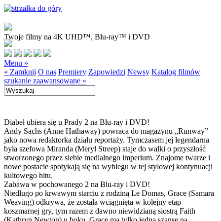
Twoje filmy na 4K UHD™, Blu-ray™ i DVD
Menu »
« Zamknij
O nas
Premiery
Zapowiedzi
Newsy
Katalog filmów
szukanie zaawansowane »
Diabeł ubiera się u Prady 2 na Blu-ray i DVD!
Andy Sachs (Anne Hathaway) powraca do magazynu „Runway”
jako nowa redaktorka działu reportaży. Tymczasem jej legendarna
była szefowa Miranda (Meryl Streep) staje do walki o przyszłość
stworzonego przez siebie medialnego imperium. Znajome twarze i
nowe postacie spotykają się na wybiegu w tej stylowej kontynuacji
kultowego hitu.
Zabawa w pochowanego 2 na Blu-ray i DVD!
Niedługo po krwawym starciu z rodziną Le Domas, Grace (Samara
Weaving) odkrywa, że została wciągnięta w kolejny etap
koszmarnej gry, tym razem z dawno niewidzianą siostrą Faith
(Kathryn Newton) u boku. Grace ma tylko jedną szansę na