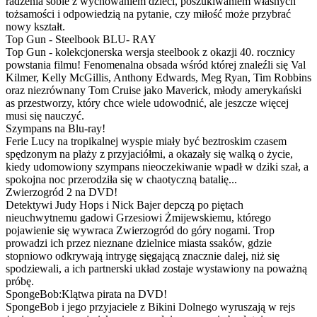
radzenia sobie z wychowaniem dzieci, poszukiwaniem własnych
tożsamości i odpowiedzią na pytanie, czy miłość może przybrać
nowy kształt.
Top Gun - Steelbook BLU- RAY
Top Gun - kolekcjonerska wersja steelbook z okazji 40. rocznicy
powstania filmu! Fenomenalna obsada wśród której znaleźli się Val
Kilmer, Kelly McGillis, Anthony Edwards, Meg Ryan, Tim Robbins
oraz niezrównany Tom Cruise jako Maverick, młody amerykański
as przestworzy, który chce wiele udowodnić, ale jeszcze więcej
musi się nauczyć.
Szympans na Blu-ray!
Ferie Lucy na tropikalnej wyspie miały być beztroskim czasem
spędzonym na plaży z przyjaciółmi, a okazały się walką o życie,
kiedy udomowiony szympans nieoczekiwanie wpadł w dziki szał, a
spokojna noc przerodziła się w chaotyczną batalię...
Zwierzogród 2 na DVD!
Detektywi Judy Hops i Nick Bajer depczą po piętach
nieuchwytnemu gadowi Grzesiowi Żmijewskiemu, którego
pojawienie się wywraca Zwierzogród do góry nogami. Trop
prowadzi ich przez nieznane dzielnice miasta ssaków, gdzie
stopniowo odkrywają intrygę sięgającą znacznie dalej, niż się
spodziewali, a ich partnerski układ zostaje wystawiony na poważną
próbę.
SpongeBob:Klątwa pirata na DVD!
SpongeBob i jego przyjaciele z Bikini Dolnego wyruszają w rejs