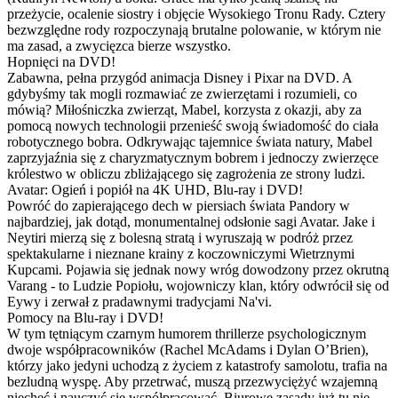
przeżycie, ocalenie siostry i objęcie Wysokiego Tronu Rady. Cztery
bezwzględne rody rozpoczynają brutalne polowanie, w którym nie
ma zasad, a zwycięzca bierze wszystko.
Hopnięci na DVD!
Zabawna, pełna przygód animacja Disney i Pixar na DVD. A
gdybyśmy tak mogli rozmawiać ze zwierzętami i rozumieli, co
mówią? Miłośniczka zwierząt, Mabel, korzysta z okazji, aby za
pomocą nowych technologii przenieść swoją świadomość do ciała
robotycznego bobra. Odkrywając tajemnice świata natury, Mabel
zaprzyjaźnia się z charyzmatycznym bobrem i jednoczy zwierzęce
królestwo w obliczu zbliżającego się zagrożenia ze strony ludzi.
Avatar: Ogień i popiół na 4K UHD, Blu-ray i DVD!
Powróć do zapierającego dech w piersiach świata Pandory w
najbardziej, jak dotąd, monumentalnej odsłonie sagi Avatar. Jake i
Neytiri mierzą się z bolesną stratą i wyruszają w podróż przez
spektakularne i nieznane krainy z koczowniczymi Wietrznymi
Kupcami. Pojawia się jednak nowy wróg dowodzony przez okrutną
Varang - to Ludzie Popiołu, wojowniczy klan, który odwrócił się od
Eywy i zerwał z pradawnymi tradycjami Na'vi.
Pomocy na Blu-ray i DVD!
W tym tętniącym czarnym humorem thrillerze psychologicznym
dwoje współpracowników (Rachel McAdams i Dylan O’Brien),
którzy jako jedyni uchodzą z życiem z katastrofy samolotu, trafia na
bezludną wyspę. Aby przetrwać, muszą przezwyciężyć wzajemną
niechęć i nauczyć się współpracować. Biurowe zasady już tu nie