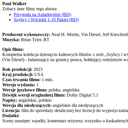
Paul Walker
Zobacz inne filmy tego aktora:
Przygoda na Antarktydzie (BD)
Szybcy i Wściekli 1-10 Pakiet (BD)
Producent wykonawczy:
Neal H. Moritz, Vin Diesel, Jeff Kirsche
Muzyka:
Brian Tyler, BT
Opis filmu:
Kompletna kolekcja dziesięciu kultowych filmów z serii „Szybcy i 
(Vin Diesel) - balansujący na granicy prawa, hołdujący rodzinnym wa
Rok produkcji:
2023
Kraj produkcji:
USA
Czas trwania filmu:
1 min.
Wersja wydania:
1
Wersje językowe filmu:
polska, angielska
Dźwięk wersji oryginalnej filmu:
Dolby Digital 5.1
Napisy:
angielskie, polskie
Wersja dla niesłyszących:
angielskie dla niesłyszących
Licencja:
film do sprzedaży detalicznej bez licencji do wypożyczania
Dodatki:
Sceny usunięte; wpadki; komentarz reżysera; wszystko o kaskaderach; 