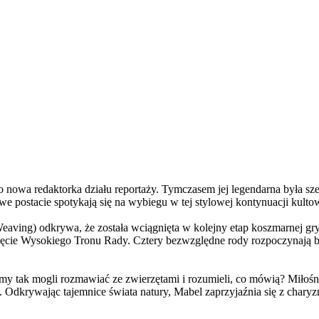
a redaktorka działu reportaży. Tymczasem jej legendarna była szefo
e postacie spotykają się na wybiegu w tej stylowej kontynuacji kulto
ving) odkrywa, że została wciągnięta w kolejny etap koszmarnej gry
 objęcie Wysokiego Tronu Rady. Cztery bezwzględne rody rozpoczynają 
 tak mogli rozmawiać ze zwierzętami i rozumieli, co mówią? Miłośni
. Odkrywając tajemnice świata natury, Mabel zaprzyjaźnia się z char