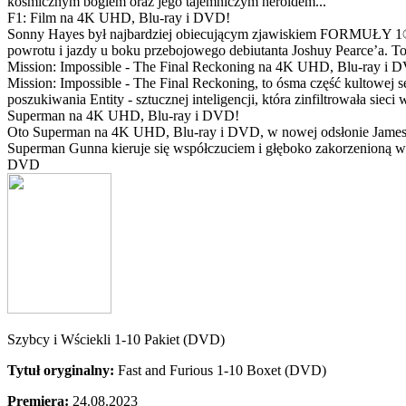
kosmicznym bogiem oraz jego tajemniczym heroldem...
F1: Film na 4K UHD, Blu-ray i DVD!
Sonny Hayes był najbardziej obiecującym zjawiskiem FORMUŁY 1® w 
powrotu i jazdy u boku przebojowego debiutanta Joshuy Pearce’a. To 
Mission: Impossible - The Final Reckoning na 4K UHD, Blu-ray i 
Mission: Impossible - The Final Reckoning, to ósma część kultowej 
poszukiwania Entity - sztucznej inteligencji, która zinfiltrowała sie
Superman na 4K UHD, Blu-ray i DVD!
Oto Superman na 4K UHD, Blu-ray i DVD, w nowej odsłonie Jamesa 
Superman Gunna kieruje się współczuciem i głęboko zakorzenioną wi
DVD
Szybcy i Wściekli 1-10 Pakiet (DVD)
Tytuł oryginalny:
Fast and Furious 1-10 Boxet (DVD)
Premiera:
24.08.2023