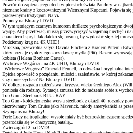
Powróć do zapierającego dech w piersiach świata Pandory w najbardzie
nieznane krainy z koczowniczymi Wietrznymi Kupcami. Pojawia się 
pradawnymi tradycjami Na'vi.
Pomocy na Blu-ray i DVD!
W tym tętniącym czarnym humorem thrillerze psychologicznym dwoje
wyspę. Aby przetrwać, muszą przezwyciężyć wzajemną niechęć i naucz
charakteru i spryt. Jak daleko się posuną, by wydostać się z tej mrocz
Podziemny krąg na 4K UHD!
Mroczna, przewrotna satyra Davida Finchera z Bradem Pittem i Ed
który poznaje cynicznego sprzedawcę mydła (Pitt). Razem wyruszają n
kobieta (Helena Bonham Carter).
Wichrowe Wzgórza - na 4K UHD, Blu-ray i DVD!
„Wichrowe Wzgórza” Emerald Fennell, to odważna i oryginalna interpr
Epicka opowieść o pożądaniu, miłości i szaleństwie, w której zakaza
Czy mnie słychac? Na Blu-ray i DVD!
W obliczu rozpadu małżeństwa i kryzysu wieku średniego Alex (Will 
poniosła dla rodziny. Sytuacja zmusza ich do radzenia sobie z wych
Top Gun - Steelbook BLU- RAY
Top Gun - kolekcjonerska wersja steelbook z okazji 40. rocznicy po
niezrównany Tom Cruise jako Maverick, młody amerykański as przestw
Szympans na Blu-ray!
Ferie Lucy na tropikalnej wyspie miały być beztroskim czasem spędz
przerodziła się w chaotyczną batalię...
Zwierzogród 2 na DVD!
Detektywi Judy Hops i Nick Bajer depczą po piętach nieuchwytnemu