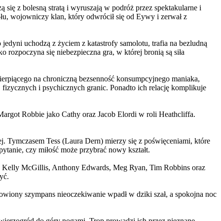
 się z bolesną stratą i wyruszają w podróż przez spektakularne i
, wojowniczy klan, który odwrócił się od Eywy i zerwał z
yni uchodzą z życiem z katastrofy samolotu, trafia na bezludną
rozpoczyna się niebezpieczna gra, w której bronią są siła
ierpiącego na chroniczną bezsenność konsumpcyjnego maniaka,
 fizycznych i psychicznych granic. Ponadto ich relację komplikuje
argot Robbie jako Cathy oraz Jacob Elordi w roli Heathcliffa.
ej. Tymczasem Tess (Laura Dern) mierzy się z poświęceniami, które
ytanie, czy miłość może przybrać nowy kształt.
er, Kelly McGillis, Anthony Edwards, Meg Ryan, Tim Robbins oraz
yć.
omowiony szympans nieoczekiwanie wpadł w dziki szał, a spokojna noc
ierzogród do góry nogami. Trop prowadzi ich przez nieznane