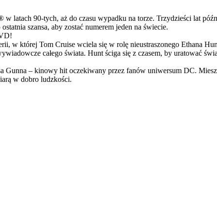
latach 90-tych, aż do czasu wypadku na torze. Trzydzieści lat późn
ostatnia szansa, aby zostać numerem jeden na świecie.
DVD!
serii, w której Tom Cruise wciela się w rolę nieustraszonego Ethana 
ci wywiadowcze całego świata. Hunt ściga się z czasem, by uratować świ
Gunna – kinowy hit oczekiwany przez fanów uniwersum DC. Mieszanka
arą w dobro ludzkości.