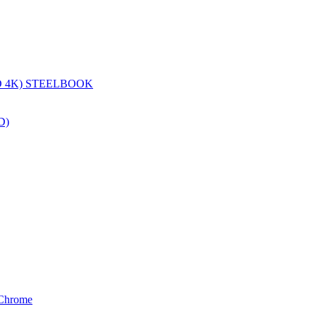
 4K) STEELBOOK
D)
&Chrome