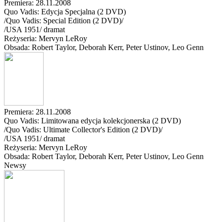
Premiera: 28.11.2008
Quo Vadis: Edycja Specjalna (2 DVD)
/Quo Vadis: Special Edition (2 DVD)/
/
USA
1951
/
dramat
Reżyseria: Mervyn LeRoy
Obsada: Robert Taylor
, Deborah Kerr
, Peter Ustinov
, Leo Genn
Premiera: 28.11.2008
Quo Vadis: Limitowana edycja kolekcjonerska (2 DVD)
/Quo Vadis: Ultimate Collector's Edition (2 DVD)/
/
USA
1951
/
dramat
Reżyseria: Mervyn LeRoy
Obsada: Robert Taylor
, Deborah Kerr
, Peter Ustinov
, Leo Genn
Newsy