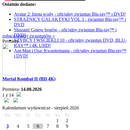
Ostatnio dodane:
Avatar 2: Istota wody - oficjalny zwiastun Blu-ray™ i DVD!
STRAŻNICY GALAKTYKI VOL 3 - zwiastun Blu-ray™ i
DVD
Shazam! Gniew bogów - oficjalny zwiastun Blu-ray™ i
DVD!
zobacz więcej zwiastunów »
SZYBCY I WŚCIEKLI 10 - oficjalny zwiastun DVD, BLU-
Premiery
RAY™ i 4K UHD!
Ant-Man i Osa: Kwantomania - oficjalny zwiastun Blu-ray™
i DVD!
Mortal Kombat II (BD 4K)
Premiera:
14.08.2026
1 z 14
Kalendarium wydawnicze -
sierpień
2026
Pn
Wt
Śr
Cz
Pi
So
Ni
1
2
3
4
5
6
7
8
9