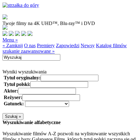
Twoje filmy na 4K UHD™, Blu-ray™ i DVD
Menu »
« Zamknij
O nas
Premiery
Zapowiedzi
Newsy
Katalog filmów
szukanie zaawansowane »
Wyniki wyszukiwania
Tytuł oryginalny:
Tytuł polski:
Aktor:
Reżyser:
Gatunek:
Wyszukiwanie alfabetyczne
Wyszukiwanie filmów A-Z pozwoli na wylistowanie wszystkich
filmów z bazy Galapagos Films, których tytuł polski zaczyna się od