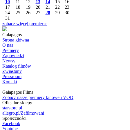
10
11
12
13
14
15
16
17
18
19
20
21
22
23
24
25
26
27
28
29
30
31
zobacz więcej premier »
Galapagos
Strona główna
O nas
Premiery
Zapowiedzi
Newsy
Katalog filmów
Zwiastuny
Pressroom
Kontakt
Galapagos Films
Zobacz nasze premiery kinowe i VOD
Oficjalne sklepy
starstore.pl
allegro.pl/Zafilmowani
Społeczności
Facebook
Youtube