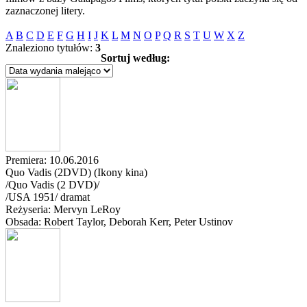
zaznaczonej litery.
A
B
C
D
E
F
G
H
I
J
K
L
M
N
O
P
Q
R
S
T
U
W
X
Z
Znaleziono tytułów:
3
Sortuj według:
Premiera: 10.06.2016
Quo Vadis (2DVD) (Ikony kina)
/Quo Vadis (2 DVD)/
/
USA
1951
/
dramat
Reżyseria: Mervyn LeRoy
Obsada: Robert Taylor
, Deborah Kerr
, Peter Ustinov