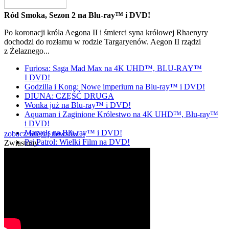
Ród Smoka, Sezon 2 na Blu-ray™ i DVD!
Po koronacji króla Aegona II i śmierci syna królowej Rhaenyry
dochodzi do rozłamu w rodzie Targaryenów. Aegon II rządzi
z Żelaznego...
Furiosa: Saga Mad Max na 4K UHD™, BLU-RAY™
I DVD!
Godzilla i Kong: Nowe imperium na Blu-ray™ i DVD!
DIUNA: CZĘŚĆ DRUGA
Wonka już na Blu-ray™ i DVD!
Aquaman i Zaginione Królestwo na 4K UHD™, Blu-ray™
i DVD!
Marvels na Blu-ray™ i DVD!
zobacz więcej newsów »
Psi Patrol: Wielki Film na DVD!
Zwiastuny