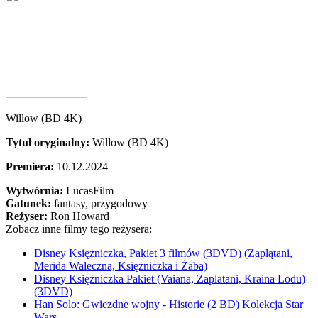
Willow (BD 4K)
Tytuł oryginalny:
Willow (BD 4K)
Premiera:
10.12.2024
Wytwórnia:
LucasFilm
Gatunek:
fantasy, przygodowy
Reżyser:
Ron Howard
Zobacz inne filmy tego reżysera:
Disney Księżniczka, Pakiet 3 filmów (3DVD) (Zaplątani,
Merida Waleczna, Księżniczka i Żaba)
Disney Księżniczka Pakiet (Vaiana, Zaplatani, Kraina Lodu)
(3DVD)
Han Solo: Gwiezdne wojny - Historie (2 BD) Kolekcja Star
Wars