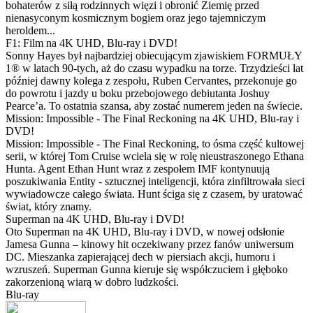
bohaterów z siłą rodzinnych więzi i obronić Ziemię przed
nienasyconym kosmicznym bogiem oraz jego tajemniczym
heroldem...
F1: Film na 4K UHD, Blu-ray i DVD!
Sonny Hayes był najbardziej obiecującym zjawiskiem FORMUŁY
1® w latach 90-tych, aż do czasu wypadku na torze. Trzydzieści lat
później dawny kolega z zespołu, Ruben Cervantes, przekonuje go
do powrotu i jazdy u boku przebojowego debiutanta Joshuy
Pearce’a. To ostatnia szansa, aby zostać numerem jeden na świecie.
Mission: Impossible - The Final Reckoning na 4K UHD, Blu-ray i
DVD!
Mission: Impossible - The Final Reckoning, to ósma część kultowej
serii, w której Tom Cruise wciela się w rolę nieustraszonego Ethana
Hunta. Agent Ethan Hunt wraz z zespołem IMF kontynuują
poszukiwania Entity - sztucznej inteligencji, która zinfiltrowała sieci
wywiadowcze całego świata. Hunt ściga się z czasem, by uratować
świat, który znamy.
Superman na 4K UHD, Blu-ray i DVD!
Oto Superman na 4K UHD, Blu-ray i DVD, w nowej odsłonie
Jamesa Gunna – kinowy hit oczekiwany przez fanów uniwersum
DC. Mieszanka zapierającej dech w piersiach akcji, humoru i
wzruszeń. Superman Gunna kieruje się współczuciem i głęboko
zakorzenioną wiarą w dobro ludzkości.
Blu-ray