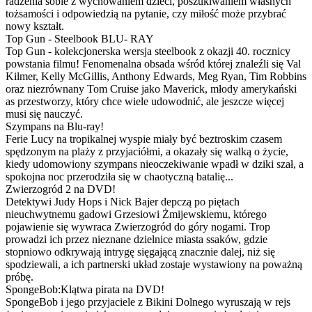
radzenia sobie z wychowaniem dzieci, poszukiwaniem własnych
tożsamości i odpowiedzią na pytanie, czy miłość może przybrać
nowy kształt.
Top Gun - Steelbook BLU- RAY
Top Gun - kolekcjonerska wersja steelbook z okazji 40. rocznicy
powstania filmu! Fenomenalna obsada wśród której znaleźli się Val
Kilmer, Kelly McGillis, Anthony Edwards, Meg Ryan, Tim Robbins
oraz niezrównany Tom Cruise jako Maverick, młody amerykański
as przestworzy, który chce wiele udowodnić, ale jeszcze więcej
musi się nauczyć.
Szympans na Blu-ray!
Ferie Lucy na tropikalnej wyspie miały być beztroskim czasem
spędzonym na plaży z przyjaciółmi, a okazały się walką o życie,
kiedy udomowiony szympans nieoczekiwanie wpadł w dziki szał, a
spokojna noc przerodziła się w chaotyczną batalię...
Zwierzogród 2 na DVD!
Detektywi Judy Hops i Nick Bajer depczą po piętach
nieuchwytnemu gadowi Grzesiowi Żmijewskiemu, którego
pojawienie się wywraca Zwierzogród do góry nogami. Trop
prowadzi ich przez nieznane dzielnice miasta ssaków, gdzie
stopniowo odkrywają intrygę sięgającą znacznie dalej, niż się
spodziewali, a ich partnerski układ zostaje wystawiony na poważną
próbę.
SpongeBob:Klątwa pirata na DVD!
SpongeBob i jego przyjaciele z Bikini Dolnego wyruszają w rejs