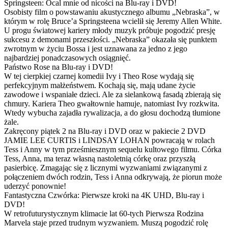
Springsteen: Ocal mnie od nicości na Blu-ray i DVD!
Osobisty film o powstawaniu akustycznego albumu „Nebraska”, w
którym w rolę Bruce’a Springsteena wcielił się Jeremy Allen White.
U progu światowej kariery młody muzyk próbuje pogodzić presję
sukcesu z demonami przeszłości. „Nebraska” okazała się punktem
zwrotnym w życiu Bossa i jest uznawana za jedno z jego
najbardziej ponadczasowych osiągnięć.
Państwo Rose na Blu-ray i DVD!
W tej cierpkiej czarnej komedii Ivy i Theo Rose wydają się
perfekcyjnym małżeństwem. Kochają się, mają udane życie
zawodowe i wspaniałe dzieci. Ale za sielankową fasadą zbierają się
chmury. Kariera Theo gwałtownie hamuje, natomiast Ivy rozkwita.
Wtedy wybucha zajadła rywalizacja, a do głosu dochodzą tłumione
żale.
Zakręcony piątek 2 na Blu-ray i DVD oraz w pakiecie 2 DVD
JAMIE LEE CURTIS i LINDSAY LOHAN powracają w rolach
Tess i Anny w tym prześmiesznym sequelu kultowego filmu. Córka
Tess, Anna, ma teraz własną nastoletnią córkę oraz przyszłą
pasierbicę. Zmagając się z licznymi wyzwaniami związanymi z
połączeniem dwóch rodzin, Tess i Anna odkrywają, że piorun może
uderzyć ponownie!
Fantastyczna Czwórka: Pierwsze kroki na 4K UHD, Blu-ray i
DVD!
W retrofuturystycznym klimacie lat 60-tych Pierwsza Rodzina
Marvela staje przed trudnym wyzwaniem. Muszą pogodzić rolę