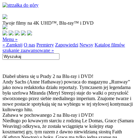
Twoje filmy na 4K UHD™, Blu-ray™ i DVD
Menu »
« Zamknij
O nas
Premiery
Zapowiedzi
Newsy
Katalog filmów
szukanie zaawansowane »
Diabeł ubiera się u Prady 2 na Blu-ray i DVD!
Andy Sachs (Anne Hathaway) powraca do magazynu „Runway”
jako nowa redaktorka działu reportaży. Tymczasem jej legendarna
była szefowa Miranda (Meryl Streep) staje do walki o przyszłość
stworzonego przez siebie medialnego imperium. Znajome twarze i
nowe postacie spotykają się na wybiegu w tej stylowej kontynuacji
kultowego hitu.
Zabawa w pochowanego 2 na Blu-ray i DVD!
Niedługo po krwawym starciu z rodziną Le Domas, Grace (Samara
Weaving) odkrywa, że została wciągnięta w kolejny etap
koszmarnej gry, tym razem z dawno niewidzianą siostrą Faith
(Kathryn Newton) u boku. Grace ma tylko jedną szansę na