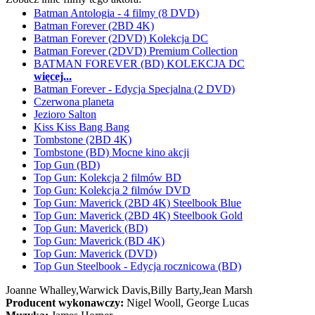
Batman Antologia - 4 filmy (8 DVD)
Batman Forever (2BD 4K)
Batman Forever (2DVD) Kolekcja DC
Batman Forever (2DVD) Premium Collection
BATMAN FOREVER (BD) KOLEKCJA DC
więcej...
Batman Forever - Edycja Specjalna (2 DVD)
Czerwona planeta
Jezioro Salton
Kiss Kiss Bang Bang
Tombstone (2BD 4K)
Tombstone (BD) Mocne kino akcji
Top Gun (BD)
Top Gun: Kolekcja 2 filmów BD
Top Gun: Kolekcja 2 filmów DVD
Top Gun: Maverick (2BD 4K) Steelbook Blue
Top Gun: Maverick (2BD 4K) Steelbook Gold
Top Gun: Maverick (BD)
Top Gun: Maverick (BD 4K)
Top Gun: Maverick (DVD)
Top Gun Steelbook - Edycja rocznicowa (BD)
Joanne Whalley,
Warwick Davis,
Billy Barty,
Jean Marsh
Producent wykonawczy:
Nigel Wooll, George Lucas