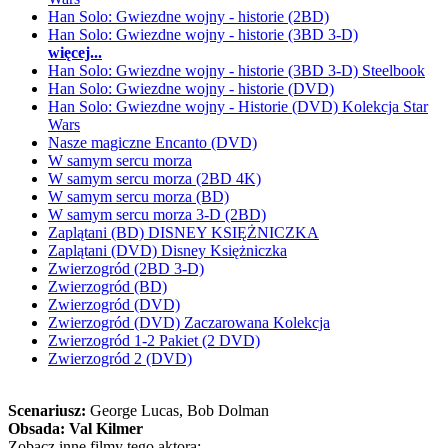
Han Solo: Gwiezdne wojny - historie (2BD)
Han Solo: Gwiezdne wojny - historie (3BD 3-D)
więcej...
Han Solo: Gwiezdne wojny - historie (3BD 3-D) Steelbook
Han Solo: Gwiezdne wojny - historie (DVD)
Han Solo: Gwiezdne wojny - Historie (DVD) Kolekcja Star
Wars
Nasze magiczne Encanto (DVD)
W samym sercu morza
W samym sercu morza (2BD 4K)
W samym sercu morza (BD)
W samym sercu morza 3-D (2BD)
Zaplątani (BD) DISNEY KSIĘŻNICZKA
Zaplątani (DVD) Disney Księżniczka
Zwierzogród (2BD 3-D)
Zwierzogród (BD)
Zwierzogród (DVD)
Zwierzogród (DVD) Zaczarowana Kolekcja
Zwierzogród 1-2 Pakiet (2 DVD)
Zwierzogród 2 (DVD)
Scenariusz:
George Lucas
, Bob Dolman
Obsada:
Val Kilmer
Zobacz inne filmy tego aktora: