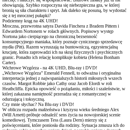
obowiązują. Szybko rozpoczyna się niebezpieczna gra, w której
bronią są siła charakteru i spryt. Jak daleko się posuną, by wydostać
się z tej mrocznej pułapki?
Podziemny krąg na 4K UHD!
Mroczna, przewrotna satyra Davida Finchera z Bradem Pittem i
Edwardem Nortonem w rolach głównych. Popisowy występ
Nortona jako cierpiącego na chroniczną bezsenność
konsumpcyjnego maniaka, który poznaje cynicznego sprzedawcę
mydła (Pitt). Razem wyruszają na buntowniczą, egzystencjalną
krucjatę, która zaprowadzi ich na skraj fizycznych i psychicznych
granic. Ponadto ich relację komplikuje kobieta (Helena Bonham
Carter).
Wichrowe Wzgórza - na 4K UHD, Blu-ray i DVD!
„Wichrowe Wzgórza” Emerald Fennell, to odważna i oryginalna
interpretacja jednej z najwspanialszych historii miłosnych wszech
czasów. Margot Robbie jako Cathy oraz Jacob Elordi w roli
Heathcliffa. Epicka opowieść o pożądaniu, miłości i szaleństwie, w
której zakazana namiętność przeradza się z romantycznej w
odurzającą i toksyczną.
Czy mnie słychac? Na Blu-ray i DVD!
W obliczu rozpadu małżeństwa i kryzysu wieku średniego Alex
(Will Arnett) próbuje odnaleźć sens życia na nowojorskiej scenie
komediowej. Tymczasem Tess (Laura Dern) mierzy się z
poświęceniami, które poniosła dla rodziny. Sytuacja zmusza ich do