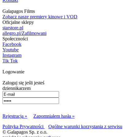
Kontakt
Galapagos Films
Zobacz nasze premiery kinowe i VOD
Oficjalne sklepy
starstore.pl
allegro.pl/Zafilmowani
Społeczności
Facebook
Youtube
Instagram
Tik Tok
Logowanie
Zaloguj się jeśli jesteś
dziennikarzem
Rejestracja »
Zapomniałem hasła »
Polityka Prywatności
Ogólne warunki korzystania z serwisu
© Galapagos Sp. z o.o.