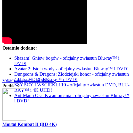
Ostatnio dodane:
Shazam! Gniew bogów - oficjalny zwiastun Blu-ray™ i
DVD!
Avatar 2: Istota wody - oficjalny zwiastun Blu-ray™ i DVD!
Dungeons & Dragons: Złodziejski honor - oficjalny zwiastun
4 Ultra HD™, Blu-ray™ i DVD!
zobacz więcej zwiastunów »
SZYBCY I WŚCIEKLI 10 - oficjalny zwiastun DVD, BLU-
Premiery
RAY™ i 4K UHD!
Ant-Man i Osa: Kwantomania - oficjalny zwiastun Blu-ray™
i DVD!
Mortal Kombat II (BD 4K)