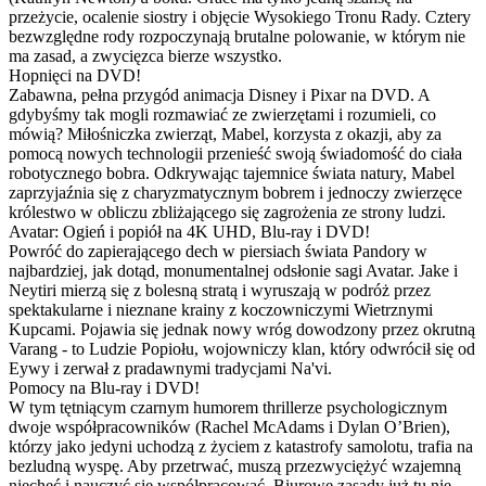
przeżycie, ocalenie siostry i objęcie Wysokiego Tronu Rady. Cztery
bezwzględne rody rozpoczynają brutalne polowanie, w którym nie
ma zasad, a zwycięzca bierze wszystko.
Hopnięci na DVD!
Zabawna, pełna przygód animacja Disney i Pixar na DVD. A
gdybyśmy tak mogli rozmawiać ze zwierzętami i rozumieli, co
mówią? Miłośniczka zwierząt, Mabel, korzysta z okazji, aby za
pomocą nowych technologii przenieść swoją świadomość do ciała
robotycznego bobra. Odkrywając tajemnice świata natury, Mabel
zaprzyjaźnia się z charyzmatycznym bobrem i jednoczy zwierzęce
królestwo w obliczu zbliżającego się zagrożenia ze strony ludzi.
Avatar: Ogień i popiół na 4K UHD, Blu-ray i DVD!
Powróć do zapierającego dech w piersiach świata Pandory w
najbardziej, jak dotąd, monumentalnej odsłonie sagi Avatar. Jake i
Neytiri mierzą się z bolesną stratą i wyruszają w podróż przez
spektakularne i nieznane krainy z koczowniczymi Wietrznymi
Kupcami. Pojawia się jednak nowy wróg dowodzony przez okrutną
Varang - to Ludzie Popiołu, wojowniczy klan, który odwrócił się od
Eywy i zerwał z pradawnymi tradycjami Na'vi.
Pomocy na Blu-ray i DVD!
W tym tętniącym czarnym humorem thrillerze psychologicznym
dwoje współpracowników (Rachel McAdams i Dylan O’Brien),
którzy jako jedyni uchodzą z życiem z katastrofy samolotu, trafia na
bezludną wyspę. Aby przetrwać, muszą przezwyciężyć wzajemną
niechęć i nauczyć się współpracować. Biurowe zasady już tu nie