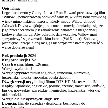
Muzyka:
James Horner
Opis filmu:
Legendarni twórcy George Lucas i Ron Howard przedstawiają film
"Willow", ponadczasową opowieść fantasy, w której bohaterowie są
wielcy mimo niskiego wzrostu. Kiedy młody Willow Ufgood
(Warwick Davis) znajduje porzucone niemowlę, dowiaduje się, że
jego przeznaczeniem jest zakończenie panowania niegodziwej
królowej Bavmordy. Aby ochronić dziewczynkę, Willow musi
sprzymierzyć się z zawadiackim łotrem (Val Kilmer). Zobacz tę
przepiękną, przepełnioną magią i niebezpieczeństwem opowieść o
walce dobra ze złem!
Rok produkcji:
2024
Kraj produkcji:
USA
Czas trwania filmu:
126 min.
Wersja wydania:
1
Wersje językowe filmu:
angielska, francuska, niemiecka,
hiszpańska, włoska, japońska, polski dubbing
Dźwięk wersji oryginalnej filmu:
DTS-HD Master Audio 5.1
Napisy:
japońskie, angielskie, polskie, czeskie, francuskie, duńskie,
fińskie, norweskie, szwedzkie, niemieckie, hiszpańskie, włoskie,
niderlandzkie
Wersja dla niesłyszących:
angielskie
Licencja:
film do sprzedaży detalicznej bez licencji do
wypożyczania