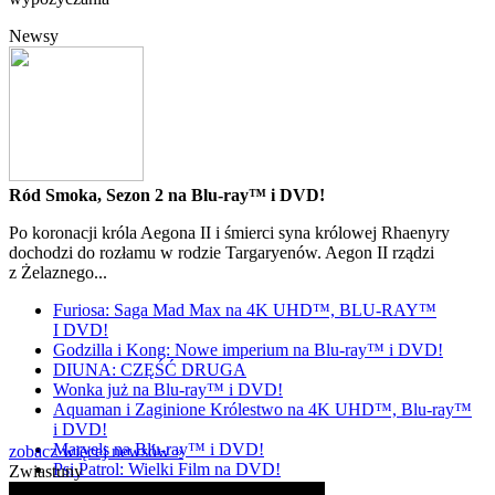
Newsy
Ród Smoka, Sezon 2 na Blu-ray™ i DVD!
Po koronacji króla Aegona II i śmierci syna królowej Rhaenyry
dochodzi do rozłamu w rodzie Targaryenów. Aegon II rządzi
z Żelaznego...
Furiosa: Saga Mad Max na 4K UHD™, BLU-RAY™
I DVD!
Godzilla i Kong: Nowe imperium na Blu-ray™ i DVD!
DIUNA: CZĘŚĆ DRUGA
Wonka już na Blu-ray™ i DVD!
Aquaman i Zaginione Królestwo na 4K UHD™, Blu-ray™
i DVD!
Marvels na Blu-ray™ i DVD!
zobacz więcej newsów »
Psi Patrol: Wielki Film na DVD!
Zwiastuny