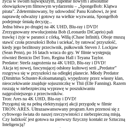
życia w swoim największym, zupełnie nowym i absolutnie
obowiązkowym filmowym wydarzeniu – „SpongeBob: Klątwa
pirata”. Zdeterminowany, by udowodnić Panu Krabowi, że jest
naprawdę odważny i gotowy na wielkie wyzwania, SpongeBob
podejmuje śmiałą decyzję...
Jedna bitwa po drugiej na 4K UHD, Blu-ray i DVD!
Zrezygnowany rewolucjonista Bob (Leonardo DiCaprio) pali
trawkę i żyje w paranoi z córką, Willą (Chase Infiniti). Oboje muszą
stawić czoła przeszłości Boba i uciekać, by ratować przyszłość,
kiedy jego bezlitosny przeciwnik, pułkownik Steven J. Lockjaw
(Sean Penn), po 16 latach wraca do gry. W filmie występują
również Benicio Del Toro, Regina Hall i Teyana Taylor.
Predator: Strefa zagrożenia na 4K UHD, Blu-ray i DVD!
Akcja tej nowej, fascynującej odsłony kultowej serii „Predator”
rozgrywa się w przyszłości na odległej planecie. Młody Predator
(Dimitrius Schuster-Koloamatangi), wypędzony przez własny klan,
nieoczekiwanie znajduje sojuszniczkę w Thii (Elle Fanning). Razem
ruszają w niebezpieczną wyprawę w poszukiwaniu
najgroźniejszego z przeciwników.
Tron: Ares na 4K UHD, Blu-ray i DVD!
Przygotuj się na pełną elektryzującej akcji przygodę w filmie
TRON: ARES. Ultrazaawansowany program Ares przenosi się z
cyfrowego świata do naszej rzeczywistości z niebezpieczną misją.
Czy ludzkość jest gotowa na pierwszy fizyczny kontakt ze Sztuczną
Inteligencją?