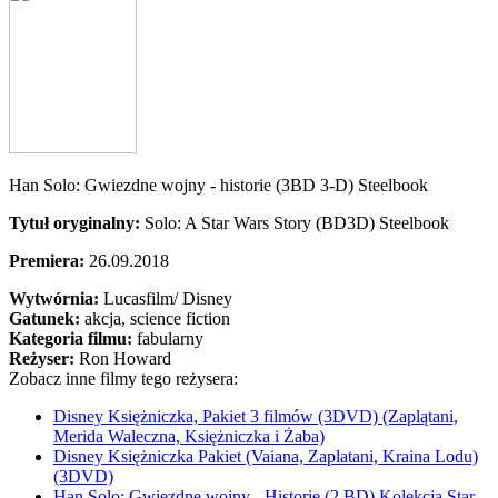
Han Solo: Gwiezdne wojny - historie (3BD 3-D) Steelbook
Tytuł oryginalny:
Solo: A Star Wars Story (BD3D) Steelbook
Premiera:
26.09.2018
Wytwórnia:
Lucasfilm/ Disney
Gatunek:
akcja, science fiction
Kategoria filmu:
fabularny
Reżyser:
Ron Howard
Zobacz inne filmy tego reżysera:
Disney Księżniczka, Pakiet 3 filmów (3DVD) (Zaplątani,
Merida Waleczna, Księżniczka i Żaba)
Disney Księżniczka Pakiet (Vaiana, Zaplatani, Kraina Lodu)
(3DVD)
Han Solo: Gwiezdne wojny - Historie (2 BD) Kolekcja Star