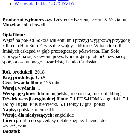
Westworld Pakiet 1-3 (9 DVD)
Producent wykonawczy:
Lawrence Kasdan, Jason D. McGatlin
Muzyka:
John Powell
Opis filmu:
Wejdź na pokład Sokoła Millennium i przeżyj wyjątkową przygodę
z filmem Han Solo: Gwiezdne wojny – historie. W trakcie serii
śmiałych eskapad w głąb przestępczego półświatka, Han Solo
zaprzyjaźnia się ze swoim przyszłym drugim pilotem Chewbaccą i
spotyka osławionego hazardzistę Lando Calrissiana
Rok produkcji:
2018
Kraj produkcji:
USA
Czas trwania filmu:
135 min.
Wersja wydania:
1
Wersje językowe filmu:
angielska, niemiecka, polski dubbing
Dźwięk wersji oryginalnej filmu:
7.1 DTS-HDMA angielski, 7.1
Dolby Digital Plus niemiecki, 5.1 Dolby Digital polski
Napisy:
polskie, niemieckie
Wersja dla niesłyszących:
angielskie
Licencja:
film do sprzedaży detalicznej bez licencji do
wypożyczania
Dodatki: