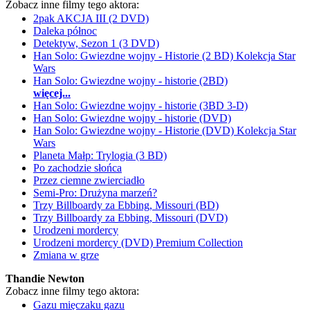
Zobacz inne filmy tego aktora:
2pak AKCJA III (2 DVD)
Daleka północ
Detektyw, Sezon 1 (3 DVD)
Han Solo: Gwiezdne wojny - Historie (2 BD) Kolekcja Star
Wars
Han Solo: Gwiezdne wojny - historie (2BD)
więcej...
Han Solo: Gwiezdne wojny - historie (3BD 3-D)
Han Solo: Gwiezdne wojny - historie (DVD)
Han Solo: Gwiezdne wojny - Historie (DVD) Kolekcja Star
Wars
Planeta Małp: Trylogia (3 BD)
Po zachodzie słońca
Przez ciemne zwierciadło
Semi-Pro: Drużyna marzeń?
Trzy Billboardy za Ebbing, Missouri (BD)
Trzy Billboardy za Ebbing, Missouri (DVD)
Urodzeni mordercy
Urodzeni mordercy (DVD) Premium Collection
Zmiana w grze
Thandie Newton
Zobacz inne filmy tego aktora:
Gazu mięczaku gazu