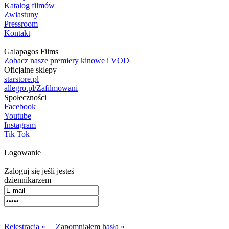
Katalog filmów
Zwiastuny
Pressroom
Kontakt
Galapagos Films
Zobacz nasze premiery kinowe i VOD
Oficjalne sklepy
starstore.pl
allegro.pl/Zafilmowani
Społeczności
Facebook
Youtube
Instagram
Tik Tok
Logowanie
Zaloguj się jeśli jesteś
dziennikarzem
Rejestracja »
Zapomniałem hasła »