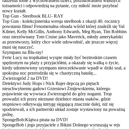
radzenia sobie z wychowaniem dzieci, poszukiwaniem własnych
tożsamości i odpowiedzią na pytanie, czy miłość może przybrać
nowy kształt.
Top Gun - Steelbook BLU- RAY
Top Gun - kolekcjonerska wersja steelbook z okazji 40. rocznicy
powstania filmu! Fenomenalna obsada wśród której znaleźli się Val
Kilmer, Kelly McGillis, Anthony Edwards, Meg Ryan, Tim Robbins
oraz niezrównany Tom Cruise jako Maverick, młody amerykański
as przestworzy, który chce wiele udowodnić, ale jeszcze więcej
musi się nauczyć.
Szympans na Blu-ray!
Ferie Lucy na tropikalnej wyspie miały być beztroskim czasem
spędzonym na plaży z przyjaciółmi, a okazały się walką o życie,
kiedy udomowiony szympans nieoczekiwanie wpadł w dziki szał, a
spokojna noc przerodziła się w chaotyczną batalię...
Zwierzogród 2 na DVD!
Detektywi Judy Hops i Nick Bajer depczą po piętach
nieuchwytnemu gadowi Grzesiowi Żmijewskiemu, którego
pojawienie się wywraca Zwierzogród do góry nogami. Trop
prowadzi ich przez nieznane dzielnice miasta ssaków, gdzie
stopniowo odkrywają intrygę sięgającą znacznie dalej, niż się
spodziewali, a ich partnerski układ zostaje wystawiony na poważną
próbę.
SpongeBob:Klątwa pirata na DVD!
SpongeBob i jego przyjaciele z Bikini Dolnego wyruszają w rejs