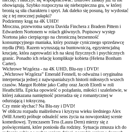
obowiązują. Szybko rozpoczyna się niebezpieczna gra, w której
bronią są siła charakteru i spryt. Jak daleko się posuną, by wydostać
się z tej mrocznej pułapki?
Podziemny krąg na 4K UHD!
Mroczna, przewrotna satyra Davida Finchera z Bradem Pittem i
Edwardem Nortonem w rolach głównych. Popisowy występ
Nortona jako cierpiącego na chroniczną bezsenność
konsumpcyjnego maniaka, który poznaje cynicznego sprzedawcę
mydła (Pitt). Razem wyruszają na buntowniczą, egzystencjalną
krucjatę, która zaprowadzi ich na skraj fizycznych i psychicznych
granic. Ponadto ich relację komplikuje kobieta (Helena Bonham
Carter).
Wichrowe Wzgórza - na 4K UHD, Blu-ray i DVD!
„Wichrowe Wzgórza” Emerald Fennell, to odważna i oryginalna
interpretacja jednej z najwspanialszych historii miłosnych wszech
czasów. Margot Robbie jako Cathy oraz Jacob Elordi w roli
Heathcliffa. Epicka opowieść o pożądaniu, miłości i szaleństwie, w
której zakazana namiętność przeradza się z romantycznej w
odurzającą i toksyczną.
Czy mnie słychac? Na Blu-ray i DVD!
W obliczu rozpadu małżeństwa i kryzysu wieku średniego Alex
(Will Arnett) próbuje odnaleźć sens życia na nowojorskiej scenie
komediowej. Tymczasem Tess (Laura Dern) mierzy się z
poświęceniami, które poniosła dla rodziny. Sytuacja zmusza ich do