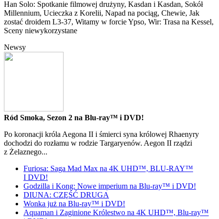
Han Solo: Spotkanie filmowej drużyny, Kasdan i Kasdan, Sokół
Millennium, Ucieczka z Korelii, Napad na pociąg, Chewie, Jak
zostać droidem L3-37, Witamy w forcie Ypso, Wir: Trasa na Kessel,
Sceny niewykorzystane
Newsy
Ród Smoka, Sezon 2 na Blu-ray™ i DVD!
Po koronacji króla Aegona II i śmierci syna królowej Rhaenyry
dochodzi do rozłamu w rodzie Targaryenów. Aegon II rządzi
z Żelaznego...
Furiosa: Saga Mad Max na 4K UHD™, BLU-RAY™
I DVD!
Godzilla i Kong: Nowe imperium na Blu-ray™ i DVD!
DIUNA: CZĘŚĆ DRUGA
Wonka już na Blu-ray™ i DVD!
Aquaman i Zaginione Królestwo na 4K UHD™, Blu-ray™