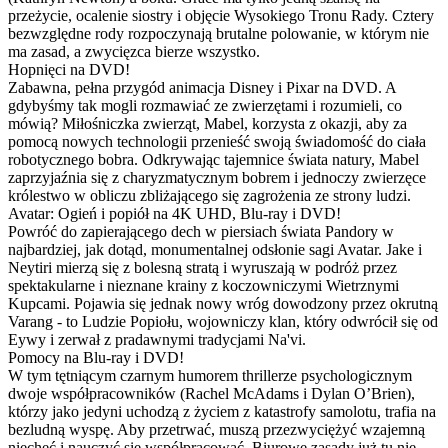
przeżycie, ocalenie siostry i objęcie Wysokiego Tronu Rady. Cztery
bezwzględne rody rozpoczynają brutalne polowanie, w którym nie
ma zasad, a zwycięzca bierze wszystko.
Hopnięci na DVD!
Zabawna, pełna przygód animacja Disney i Pixar na DVD. A
gdybyśmy tak mogli rozmawiać ze zwierzętami i rozumieli, co
mówią? Miłośniczka zwierząt, Mabel, korzysta z okazji, aby za
pomocą nowych technologii przenieść swoją świadomość do ciała
robotycznego bobra. Odkrywając tajemnice świata natury, Mabel
zaprzyjaźnia się z charyzmatycznym bobrem i jednoczy zwierzęce
królestwo w obliczu zbliżającego się zagrożenia ze strony ludzi.
Avatar: Ogień i popiół na 4K UHD, Blu-ray i DVD!
Powróć do zapierającego dech w piersiach świata Pandory w
najbardziej, jak dotąd, monumentalnej odsłonie sagi Avatar. Jake i
Neytiri mierzą się z bolesną stratą i wyruszają w podróż przez
spektakularne i nieznane krainy z koczowniczymi Wietrznymi
Kupcami. Pojawia się jednak nowy wróg dowodzony przez okrutną
Varang - to Ludzie Popiołu, wojowniczy klan, który odwrócił się od
Eywy i zerwał z pradawnymi tradycjami Na'vi.
Pomocy na Blu-ray i DVD!
W tym tętniącym czarnym humorem thrillerze psychologicznym
dwoje współpracowników (Rachel McAdams i Dylan O’Brien),
którzy jako jedyni uchodzą z życiem z katastrofy samolotu, trafia na
bezludną wyspę. Aby przetrwać, muszą przezwyciężyć wzajemną
niechęć i nauczyć się współpracować. Biurowe zasady już tu nie