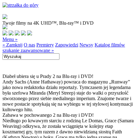
Twoje filmy na 4K UHD™, Blu-ray™ i DVD
Menu »
« Zamknij
O nas
Premiery
Zapowiedzi
Newsy
Katalog filmów
szukanie zaawansowane »
Diabeł ubiera się u Prady 2 na Blu-ray i DVD!
Andy Sachs (Anne Hathaway) powraca do magazynu „Runway”
jako nowa redaktorka działu reportaży. Tymczasem jej legendarna
była szefowa Miranda (Meryl Streep) staje do walki o przyszłość
stworzonego przez siebie medialnego imperium. Znajome twarze i
nowe postacie spotykają się na wybiegu w tej stylowej kontynuacji
kultowego hitu.
Zabawa w pochowanego 2 na Blu-ray i DVD!
Niedługo po krwawym starciu z rodziną Le Domas, Grace (Samara
Weaving) odkrywa, że została wciągnięta w kolejny etap
koszmarnej gry, tym razem z dawno niewidzianą siostrą Faith
(Kathryn Newton) u boku. Grace ma tylko jedną szansę na