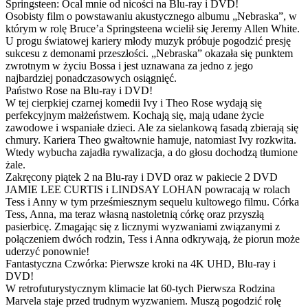
Springsteen: Ocal mnie od nicości na Blu-ray i DVD!
Osobisty film o powstawaniu akustycznego albumu „Nebraska”, w
którym w rolę Bruce’a Springsteena wcielił się Jeremy Allen White.
U progu światowej kariery młody muzyk próbuje pogodzić presję
sukcesu z demonami przeszłości. „Nebraska” okazała się punktem
zwrotnym w życiu Bossa i jest uznawana za jedno z jego
najbardziej ponadczasowych osiągnięć.
Państwo Rose na Blu-ray i DVD!
W tej cierpkiej czarnej komedii Ivy i Theo Rose wydają się
perfekcyjnym małżeństwem. Kochają się, mają udane życie
zawodowe i wspaniałe dzieci. Ale za sielankową fasadą zbierają się
chmury. Kariera Theo gwałtownie hamuje, natomiast Ivy rozkwita.
Wtedy wybucha zajadła rywalizacja, a do głosu dochodzą tłumione
żale.
Zakręcony piątek 2 na Blu-ray i DVD oraz w pakiecie 2 DVD
JAMIE LEE CURTIS i LINDSAY LOHAN powracają w rolach
Tess i Anny w tym prześmiesznym sequelu kultowego filmu. Córka
Tess, Anna, ma teraz własną nastoletnią córkę oraz przyszłą
pasierbicę. Zmagając się z licznymi wyzwaniami związanymi z
połączeniem dwóch rodzin, Tess i Anna odkrywają, że piorun może
uderzyć ponownie!
Fantastyczna Czwórka: Pierwsze kroki na 4K UHD, Blu-ray i
DVD!
W retrofuturystycznym klimacie lat 60-tych Pierwsza Rodzina
Marvela staje przed trudnym wyzwaniem. Muszą pogodzić rolę