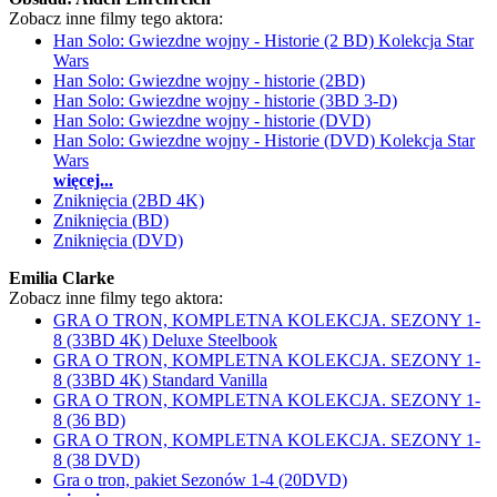
Zobacz inne filmy tego aktora:
Han Solo: Gwiezdne wojny - Historie (2 BD) Kolekcja Star
Wars
Han Solo: Gwiezdne wojny - historie (2BD)
Han Solo: Gwiezdne wojny - historie (3BD 3-D)
Han Solo: Gwiezdne wojny - historie (DVD)
Han Solo: Gwiezdne wojny - Historie (DVD) Kolekcja Star
Wars
więcej...
Zniknięcia (2BD 4K)
Zniknięcia (BD)
Zniknięcia (DVD)
Emilia Clarke
Zobacz inne filmy tego aktora:
GRA O TRON, KOMPLETNA KOLEKCJA. SEZONY 1-
8 (33BD 4K) Deluxe Steelbook
GRA O TRON, KOMPLETNA KOLEKCJA. SEZONY 1-
8 (33BD 4K) Standard Vanilla
GRA O TRON, KOMPLETNA KOLEKCJA. SEZONY 1-
8 (36 BD)
GRA O TRON, KOMPLETNA KOLEKCJA. SEZONY 1-
8 (38 DVD)
Gra o tron, pakiet Sezonów 1-4 (20DVD)