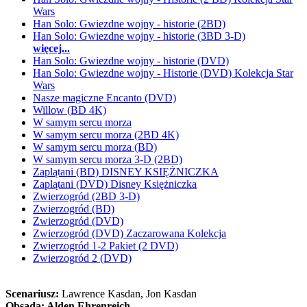
Wars
Han Solo: Gwiezdne wojny - historie (2BD)
Han Solo: Gwiezdne wojny - historie (3BD 3-D)
więcej...
Han Solo: Gwiezdne wojny - historie (DVD)
Han Solo: Gwiezdne wojny - Historie (DVD) Kolekcja Star
Wars
Nasze magiczne Encanto (DVD)
Willow (BD 4K)
W samym sercu morza
W samym sercu morza (2BD 4K)
W samym sercu morza (BD)
W samym sercu morza 3-D (2BD)
Zaplątani (BD) DISNEY KSIĘŻNICZKA
Zaplątani (DVD) Disney Księżniczka
Zwierzogród (2BD 3-D)
Zwierzogród (BD)
Zwierzogród (DVD)
Zwierzogród (DVD) Zaczarowana Kolekcja
Zwierzogród 1-2 Pakiet (2 DVD)
Zwierzogród 2 (DVD)
Scenariusz:
Lawrence Kasdan
, Jon Kasdan
Obsada:
Alden Ehrenreich