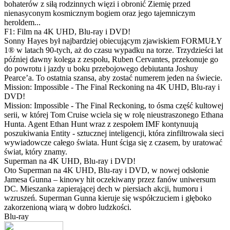
bohaterów z siłą rodzinnych więzi i obronić Ziemię przed
nienasyconym kosmicznym bogiem oraz jego tajemniczym
heroldem...
F1: Film na 4K UHD, Blu-ray i DVD!
Sonny Hayes był najbardziej obiecującym zjawiskiem FORMUŁY
1® w latach 90-tych, aż do czasu wypadku na torze. Trzydzieści lat
później dawny kolega z zespołu, Ruben Cervantes, przekonuje go
do powrotu i jazdy u boku przebojowego debiutanta Joshuy
Pearce’a. To ostatnia szansa, aby zostać numerem jeden na świecie.
Mission: Impossible - The Final Reckoning na 4K UHD, Blu-ray i
DVD!
Mission: Impossible - The Final Reckoning, to ósma część kultowej
serii, w której Tom Cruise wciela się w rolę nieustraszonego Ethana
Hunta. Agent Ethan Hunt wraz z zespołem IMF kontynuują
poszukiwania Entity - sztucznej inteligencji, która zinfiltrowała sieci
wywiadowcze całego świata. Hunt ściga się z czasem, by uratować
świat, który znamy.
Superman na 4K UHD, Blu-ray i DVD!
Oto Superman na 4K UHD, Blu-ray i DVD, w nowej odsłonie
Jamesa Gunna – kinowy hit oczekiwany przez fanów uniwersum
DC. Mieszanka zapierającej dech w piersiach akcji, humoru i
wzruszeń. Superman Gunna kieruje się współczuciem i głęboko
zakorzenioną wiarą w dobro ludzkości.
Blu-ray