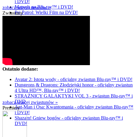
i DVD!
Marvels na Blu-ray™ i DVD!
zobacz więcej newsów »
Psi Patrol: Wielki Film na DVD!
Zwiastuny
Ostatnio dodane:
Avatar 2: Istota wody - oficjalny zwiastun Blu-ray™ i DVD!
Dungeons & Dragons: Złodziejski honor - oficjalny zwiastun
4 Ultra HD™, Blu-ray™ i DVD!
STRAŻNICY GALAKTYKI VOL 3 - zwiastun Blu-ray™ i
DVD
zobacz więcej zwiastunów »
Ant-Man i Osa: Kwantomania - oficjalny zwiastun Blu-ray™
Premiery
i DVD!
Shazam! Gniew bogów - oficjalny zwiastun Blu-ray™ i
DVD!