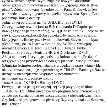
życia w swoim największym, zupełnie nowym i absolutnie
obowiązkowym filmowym wydarzeniu – „SpongeBob: Klątwa
pirata”. Zdeterminowany, by udowodnić Panu Krabowi, że jest
naprawdę odważny i gotowy na wielkie wyzwania, SpongeBob
podejmuje śmiałą decyzję...
Jedna bitwa po drugiej na 4K UHD, Blu-ray i DVD!
Zrezygnowany rewolucjonista Bob (Leonardo DiCaprio) pali
trawkę i żyje w paranoi z córką, Willą (Chase Infiniti). Oboje muszą
stawić czoła przeszłości Boba i uciekać, by ratować przyszłość,
kiedy jego bezlitosny przeciwnik, pułkownik Steven J. Lockjaw
(Sean Penn), po 16 latach wraca do gry. W filmie występują
również Benicio Del Toro, Regina Hall i Teyana Taylor.
Predator: Strefa zagrożenia na 4K UHD, Blu-ray i DVD!
Akcja tej nowej, fascynującej odsłony kultowej serii „Predator”
rozgrywa się w przyszłości na odległej planecie. Młody Predator
(Dimitrius Schuster-Koloamatangi), wypędzony przez własny klan,
nieoczekiwanie znajduje sojuszniczkę w Thii (Elle Fanning). Razem
ruszają w niebezpieczną wyprawę w poszukiwaniu
najgroźniejszego z przeciwników.
Tron: Ares na 4K UHD, Blu-ray i DVD!
Przygotuj się na pełną elektryzującej akcji przygodę w filmie
TRON: ARES. Ultrazaawansowany program Ares przenosi się z
cyfrowego świata do naszej rzeczywistości z niebezpieczną misją.
Czy ludzkość jest gotowa na pierwszy fizyczny kontakt ze Sztuczną
Inteligencją?