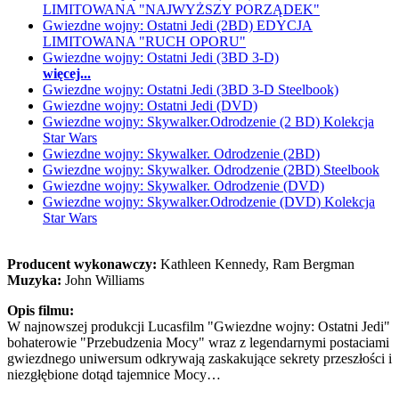
LIMITOWANA "NAJWYŻSZY PORZĄDEK"
Gwiezdne wojny: Ostatni Jedi (2BD) EDYCJA
LIMITOWANA "RUCH OPORU"
Gwiezdne wojny: Ostatni Jedi (3BD 3-D)
więcej...
Gwiezdne wojny: Ostatni Jedi (3BD 3-D Steelbook)
Gwiezdne wojny: Ostatni Jedi (DVD)
Gwiezdne wojny: Skywalker.Odrodzenie (2 BD) Kolekcja
Star Wars
Gwiezdne wojny: Skywalker. Odrodzenie (2BD)
Gwiezdne wojny: Skywalker. Odrodzenie (2BD) Steelbook
Gwiezdne wojny: Skywalker. Odrodzenie (DVD)
Gwiezdne wojny: Skywalker.Odrodzenie (DVD) Kolekcja
Star Wars
Producent wykonawczy:
Kathleen Kennedy, Ram Bergman
Muzyka:
John Williams
Opis filmu:
W najnowszej produkcji Lucasfilm "Gwiezdne wojny: Ostatni Jedi"
bohaterowie "Przebudzenia Mocy" wraz z legendarnymi postaciami
gwiezdnego uniwersum odkrywają zaskakujące sekrety przeszłości i
niezgłębione dotąd tajemnice Mocy…