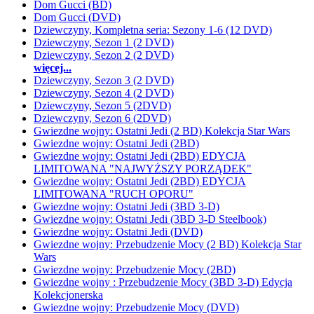
Dom Gucci (BD)
Dom Gucci (DVD)
Dziewczyny, Kompletna seria: Sezony 1-6 (12 DVD)
Dziewczyny, Sezon 1 (2 DVD)
Dziewczyny, Sezon 2 (2 DVD)
więcej...
Dziewczyny, Sezon 3 (2 DVD)
Dziewczyny, Sezon 4 (2 DVD)
Dziewczyny, Sezon 5 (2DVD)
Dziewczyny, Sezon 6 (2DVD)
Gwiezdne wojny: Ostatni Jedi (2 BD) Kolekcja Star Wars
Gwiezdne wojny: Ostatni Jedi (2BD)
Gwiezdne wojny: Ostatni Jedi (2BD) EDYCJA
LIMITOWANA "NAJWYŻSZY PORZĄDEK"
Gwiezdne wojny: Ostatni Jedi (2BD) EDYCJA
LIMITOWANA "RUCH OPORU"
Gwiezdne wojny: Ostatni Jedi (3BD 3-D)
Gwiezdne wojny: Ostatni Jedi (3BD 3-D Steelbook)
Gwiezdne wojny: Ostatni Jedi (DVD)
Gwiezdne wojny: Przebudzenie Mocy (2 BD) Kolekcja Star
Wars
Gwiezdne wojny: Przebudzenie Mocy (2BD)
Gwiezdne wojny : Przebudzenie Mocy (3BD 3-D) Edycja
Kolekcjonerska
Gwiezdne wojny: Przebudzenie Mocy (DVD)