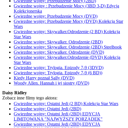
Gwiezdne wojny: Przebudzenie Mocy (2BD)
Gwiezdne wojny : Przebudzenie Mocy (3BD 3-D) Edycja
Kolekcjonerska
Gwiezdne wojny: Przebudzenie Mocy (DVD)
Gwiezdne wojny: Przebudzenie Mocy (DVD) Kolekcja Star
Wars
Gwiezdne wojny: Skywalker.Odrodzenie (2 BD) Kolekcja
Star Wars
Gwiezdne wojny: Skywalker. Odrodzenie (2BD)
Gwiezdne wojny: Skywalker. Odrodzenie (2BD) Steelbook
Gwiezdne wojny: Skywalker. Odrodzenie (DVD)
Gwiezdne wojny: Skywalker.Odrodzenie (DVD) Kolekcja
Star Wars
Gwiezdne wojny: Trylogia. Epizody 7-9 (3DVD)
Gwiezdne wojny: Trylogia. Epizody 7-9 (6 BD))
Kiedy Harry poznał Sally (DVD)
Woody Allen. Hannah i jej siostry (DVD)
Daisy Ridley
Zobacz inne filmy tego aktora:
Gwiezdne wojny: Ostatni Jedi (2 BD) Kolekcja Star Wars
Gwiezdne wojny: Ostatni Jedi (2BD)
Gwiezdne wojny: Ostatni Jedi (2BD) EDYCJA
LIMITOWANA "NAJWYŻSZY PORZĄDEK"
Gwiezdne wojny: Ostatni Jedi (2BD) EDYCJA