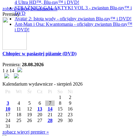
4 Ultra HD™, Blu-ray™ i DVD!
STRAŻNICY GALAKTYKI VOL 3 - zwiastun Blu-ray™ i
zobacz więcej zwiastunów »
DVD
Premiery
Avatar 2: Istota wody - oficjalny zwiastun Blu-ray™ i DVD!
Ant-Man i Osa: Kwantomania - oficjalny zwiastun Blu-ray™
i DVD!
Chłopiec w pasiastej piżamie (DVD)
Premiera:
28.08.2026
1 z 14
Kalendarium wydawnicze -
sierpień
2026
Pn
Wt
Śr
Cz
Pi
So
Ni
1
2
3
4
5
6
7
8
9
10
11
12
13
14
15
16
17
18
19
20
21
22
23
24
25
26
27
28
29
30
31
zobacz więcej premier »