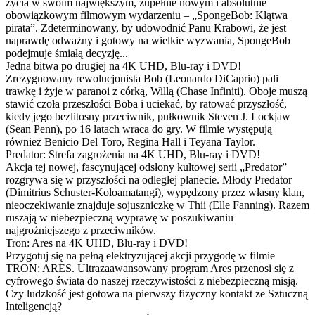
życia w swoim największym, zupełnie nowym i absolutnie
obowiązkowym filmowym wydarzeniu – „SpongeBob: Klątwa
pirata”. Zdeterminowany, by udowodnić Panu Krabowi, że jest
naprawdę odważny i gotowy na wielkie wyzwania, SpongeBob
podejmuje śmiałą decyzję...
Jedna bitwa po drugiej na 4K UHD, Blu-ray i DVD!
Zrezygnowany rewolucjonista Bob (Leonardo DiCaprio) pali
trawkę i żyje w paranoi z córką, Willą (Chase Infiniti). Oboje muszą
stawić czoła przeszłości Boba i uciekać, by ratować przyszłość,
kiedy jego bezlitosny przeciwnik, pułkownik Steven J. Lockjaw
(Sean Penn), po 16 latach wraca do gry. W filmie występują
również Benicio Del Toro, Regina Hall i Teyana Taylor.
Predator: Strefa zagrożenia na 4K UHD, Blu-ray i DVD!
Akcja tej nowej, fascynującej odsłony kultowej serii „Predator”
rozgrywa się w przyszłości na odległej planecie. Młody Predator
(Dimitrius Schuster-Koloamatangi), wypędzony przez własny klan,
nieoczekiwanie znajduje sojuszniczkę w Thii (Elle Fanning). Razem
ruszają w niebezpieczną wyprawę w poszukiwaniu
najgroźniejszego z przeciwników.
Tron: Ares na 4K UHD, Blu-ray i DVD!
Przygotuj się na pełną elektryzującej akcji przygodę w filmie
TRON: ARES. Ultrazaawansowany program Ares przenosi się z
cyfrowego świata do naszej rzeczywistości z niebezpieczną misją.
Czy ludzkość jest gotowa na pierwszy fizyczny kontakt ze Sztuczną
Inteligencją?