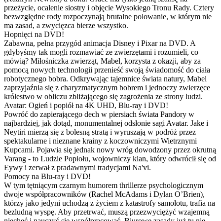
przeżycie, ocalenie siostry i objęcie Wysokiego Tronu Rady. Cztery
bezwzględne rody rozpoczynają brutalne polowanie, w którym nie
ma zasad, a zwycięzca bierze wszystko.
Hopnięci na DVD!
Zabawna, pełna przygód animacja Disney i Pixar na DVD. A
gdybyśmy tak mogli rozmawiać ze zwierzętami i rozumieli, co
mówią? Miłośniczka zwierząt, Mabel, korzysta z okazji, aby za
pomocą nowych technologii przenieść swoją świadomość do ciała
robotycznego bobra. Odkrywając tajemnice świata natury, Mabel
zaprzyjaźnia się z charyzmatycznym bobrem i jednoczy zwierzęce
królestwo w obliczu zbliżającego się zagrożenia ze strony ludzi.
Avatar: Ogień i popiół na 4K UHD, Blu-ray i DVD!
Powróć do zapierającego dech w piersiach świata Pandory w
najbardziej, jak dotąd, monumentalnej odsłonie sagi Avatar. Jake i
Neytiri mierzą się z bolesną stratą i wyruszają w podróż przez
spektakularne i nieznane krainy z koczowniczymi Wietrznymi
Kupcami. Pojawia się jednak nowy wróg dowodzony przez okrutną
Varang - to Ludzie Popiołu, wojowniczy klan, który odwrócił się od
Eywy i zerwał z pradawnymi tradycjami Na'vi.
Pomocy na Blu-ray i DVD!
W tym tętniącym czarnym humorem thrillerze psychologicznym
dwoje współpracowników (Rachel McAdams i Dylan O’Brien),
którzy jako jedyni uchodzą z życiem z katastrofy samolotu, trafia na
bezludną wyspę. Aby przetrwać, muszą przezwyciężyć wzajemną
niechęć i nauczyć się współpracować. Biurowe zasady już tu nie