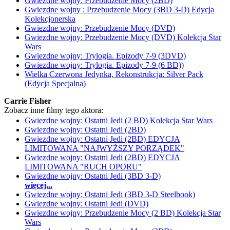
Gwiezdne wojny: Przebudzenie Mocy (2BD)
Gwiezdne wojny : Przebudzenie Mocy (3BD 3-D) Edycja
Kolekcjonerska
Gwiezdne wojny: Przebudzenie Mocy (DVD)
Gwiezdne wojny: Przebudzenie Mocy (DVD) Kolekcja Star
Wars
Gwiezdne wojny: Trylogia. Epizody 7-9 (3DVD)
Gwiezdne wojny: Trylogia. Epizody 7-9 (6 BD))
Wielka Czerwona Jedynka, Rekonstrukcja: Silver Pack
(Edycja Specjalna)
Carrie Fisher
Zobacz inne filmy tego aktora:
Gwiezdne wojny: Ostatni Jedi (2 BD) Kolekcja Star Wars
Gwiezdne wojny: Ostatni Jedi (2BD)
Gwiezdne wojny: Ostatni Jedi (2BD) EDYCJA
LIMITOWANA "NAJWYŻSZY PORZĄDEK"
Gwiezdne wojny: Ostatni Jedi (2BD) EDYCJA
LIMITOWANA "RUCH OPORU"
Gwiezdne wojny: Ostatni Jedi (3BD 3-D)
więcej...
Gwiezdne wojny: Ostatni Jedi (3BD 3-D Steelbook)
Gwiezdne wojny: Ostatni Jedi (DVD)
Gwiezdne wojny: Przebudzenie Mocy (2 BD) Kolekcja Star
Wars