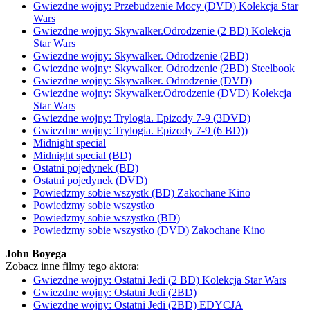
Gwiezdne wojny: Przebudzenie Mocy (DVD) Kolekcja Star
Wars
Gwiezdne wojny: Skywalker.Odrodzenie (2 BD) Kolekcja
Star Wars
Gwiezdne wojny: Skywalker. Odrodzenie (2BD)
Gwiezdne wojny: Skywalker. Odrodzenie (2BD) Steelbook
Gwiezdne wojny: Skywalker. Odrodzenie (DVD)
Gwiezdne wojny: Skywalker.Odrodzenie (DVD) Kolekcja
Star Wars
Gwiezdne wojny: Trylogia. Epizody 7-9 (3DVD)
Gwiezdne wojny: Trylogia. Epizody 7-9 (6 BD))
Midnight special
Midnight special (BD)
Ostatni pojedynek (BD)
Ostatni pojedynek (DVD)
Powiedzmy sobie wszystk (BD) Zakochane Kino
Powiedzmy sobie wszystko
Powiedzmy sobie wszystko (BD)
Powiedzmy sobie wszystko (DVD) Zakochane Kino
John Boyega
Zobacz inne filmy tego aktora:
Gwiezdne wojny: Ostatni Jedi (2 BD) Kolekcja Star Wars
Gwiezdne wojny: Ostatni Jedi (2BD)
Gwiezdne wojny: Ostatni Jedi (2BD) EDYCJA