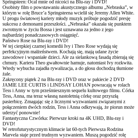
Springsteen: Ocal mnie od nicości na Blu-ray i DVD!
Osobisty film o powstawaniu akustycznego albumu „Nebraska”, w
którym w rolę Bruce’a Springsteena wcielił się Jeremy Allen White.
U progu światowej kariery młody muzyk próbuje pogodzić presję
sukcesu z demonami przeszłości. „Nebraska” okazała się punktem
zwrotnym w życiu Bossa i jest uznawana za jedno z jego
najbardziej ponadczasowych osiągnięć.
Państwo Rose na Blu-ray i DVD!
W tej cierpkiej czarnej komedii Ivy i Theo Rose wydają się
perfekcyjnym małżeństwem. Kochają się, mają udane życie
zawodowe i wspaniałe dzieci. Ale za sielankową fasadą zbierają się
chmury. Kariera Theo gwałtownie hamuje, natomiast Ivy rozkwita.
Wtedy wybucha zajadła rywalizacja, a do głosu dochodzą tłumione
żale.
Zakręcony piątek 2 na Blu-ray i DVD oraz w pakiecie 2 DVD
JAMIE LEE CURTIS i LINDSAY LOHAN powracają w rolach
Tess i Anny w tym prześmiesznym sequelu kultowego filmu. Córka
Tess, Anna, ma teraz własną nastoletnią córkę oraz przyszłą
pasierbicę. Zmagając się z licznymi wyzwaniami związanymi z
połączeniem dwóch rodzin, Tess i Anna odkrywają, że piorun może
uderzyć ponownie!
Fantastyczna Czwórka: Pierwsze kroki na 4K UHD, Blu-ray i
DVD!
W retrofuturystycznym klimacie lat 60-tych Pierwsza Rodzina
Marvela staje przed trudnym wyzwaniem. Muszą pogodzić rolę