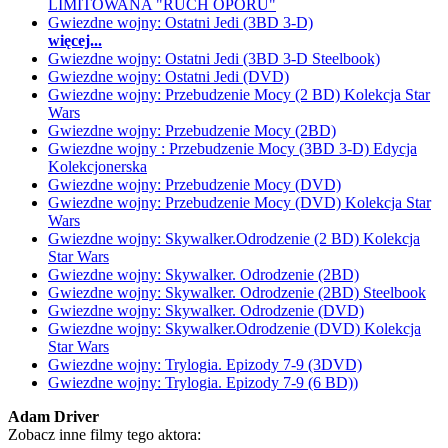
LIMITOWANA "RUCH OPORU"
Gwiezdne wojny: Ostatni Jedi (3BD 3-D)
więcej...
Gwiezdne wojny: Ostatni Jedi (3BD 3-D Steelbook)
Gwiezdne wojny: Ostatni Jedi (DVD)
Gwiezdne wojny: Przebudzenie Mocy (2 BD) Kolekcja Star
Wars
Gwiezdne wojny: Przebudzenie Mocy (2BD)
Gwiezdne wojny : Przebudzenie Mocy (3BD 3-D) Edycja
Kolekcjonerska
Gwiezdne wojny: Przebudzenie Mocy (DVD)
Gwiezdne wojny: Przebudzenie Mocy (DVD) Kolekcja Star
Wars
Gwiezdne wojny: Skywalker.Odrodzenie (2 BD) Kolekcja
Star Wars
Gwiezdne wojny: Skywalker. Odrodzenie (2BD)
Gwiezdne wojny: Skywalker. Odrodzenie (2BD) Steelbook
Gwiezdne wojny: Skywalker. Odrodzenie (DVD)
Gwiezdne wojny: Skywalker.Odrodzenie (DVD) Kolekcja
Star Wars
Gwiezdne wojny: Trylogia. Epizody 7-9 (3DVD)
Gwiezdne wojny: Trylogia. Epizody 7-9 (6 BD))
Adam Driver
Zobacz inne filmy tego aktora: