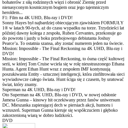
bohaterów z siłą rodzinnych więzi i obronić Ziemię przed
nienasyconym kosmicznym bogiem oraz jego tajemniczym
heroldem...
F1: Film na 4K UHD, Blu-ray i DVD!
Sonny Hayes był najbardziej obiecującym zjawiskiem FORMUŁY
1® w latach 90-tych, aż do czasu wypadku na torze. Trzydzieści lat
później dawny kolega z zespołu, Ruben Cervantes, przekonuje go
do powrotu i jazdy u boku przebojowego debiutanta Joshuy
Pearce’a. To ostatnia szansa, aby zostać numerem jeden na świecie.
Mission: Impossible - The Final Reckoning na 4K UHD, Blu-ray i
DVD!
Mission: Impossible - The Final Reckoning, to ósma część kultowej
serii, w której Tom Cruise wciela się w rolę nieustraszonego Ethana
Hunta. Agent Ethan Hunt wraz z zespołem IMF kontynuują
poszukiwania Entity - sztucznej inteligencji, która zinfiltrowała sieci
wywiadowcze całego świata. Hunt ściga się z czasem, by uratować
świat, który znamy.
Superman na 4K UHD, Blu-ray i DVD!
Oto Superman na 4K UHD, Blu-ray i DVD, w nowej odsłonie
Jamesa Gunna – kinowy hit oczekiwany przez fanów uniwersum
DC. Mieszanka zapierającej dech w piersiach akcji, humoru i
wzruszeń. Superman Gunna kieruje się współczuciem i głęboko
zakorzenioną wiarą w dobro ludzkości.
DVD