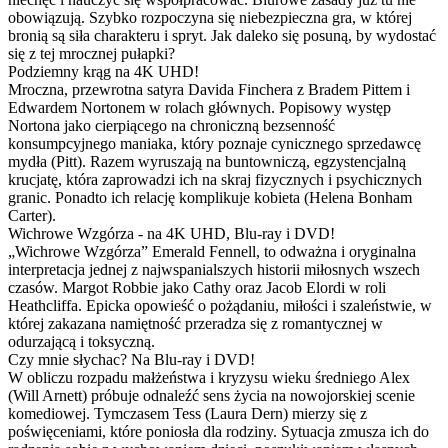
obowiązują. Szybko rozpoczyna się niebezpieczna gra, w której
bronią są siła charakteru i spryt. Jak daleko się posuną, by wydostać
się z tej mrocznej pułapki?
Podziemny krąg na 4K UHD!
Mroczna, przewrotna satyra Davida Finchera z Bradem Pittem i
Edwardem Nortonem w rolach głównych. Popisowy występ
Nortona jako cierpiącego na chroniczną bezsenność
konsumpcyjnego maniaka, który poznaje cynicznego sprzedawcę
mydła (Pitt). Razem wyruszają na buntowniczą, egzystencjalną
krucjatę, która zaprowadzi ich na skraj fizycznych i psychicznych
granic. Ponadto ich relację komplikuje kobieta (Helena Bonham
Carter).
Wichrowe Wzgórza - na 4K UHD, Blu-ray i DVD!
„Wichrowe Wzgórza” Emerald Fennell, to odważna i oryginalna
interpretacja jednej z najwspanialszych historii miłosnych wszech
czasów. Margot Robbie jako Cathy oraz Jacob Elordi w roli
Heathcliffa. Epicka opowieść o pożądaniu, miłości i szaleństwie, w
której zakazana namiętność przeradza się z romantycznej w
odurzającą i toksyczną.
Czy mnie słychac? Na Blu-ray i DVD!
W obliczu rozpadu małżeństwa i kryzysu wieku średniego Alex
(Will Arnett) próbuje odnaleźć sens życia na nowojorskiej scenie
komediowej. Tymczasem Tess (Laura Dern) mierzy się z
poświęceniami, które poniosła dla rodziny. Sytuacja zmusza ich do