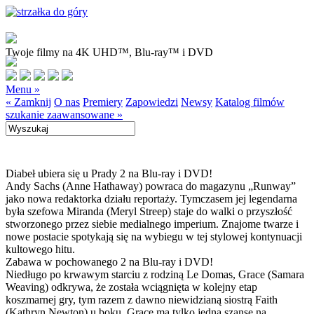
Twoje filmy na 4K UHD™, Blu-ray™ i DVD
Menu »
« Zamknij
O nas
Premiery
Zapowiedzi
Newsy
Katalog filmów
szukanie zaawansowane »
Diabeł ubiera się u Prady 2 na Blu-ray i DVD!
Andy Sachs (Anne Hathaway) powraca do magazynu „Runway”
jako nowa redaktorka działu reportaży. Tymczasem jej legendarna
była szefowa Miranda (Meryl Streep) staje do walki o przyszłość
stworzonego przez siebie medialnego imperium. Znajome twarze i
nowe postacie spotykają się na wybiegu w tej stylowej kontynuacji
kultowego hitu.
Zabawa w pochowanego 2 na Blu-ray i DVD!
Niedługo po krwawym starciu z rodziną Le Domas, Grace (Samara
Weaving) odkrywa, że została wciągnięta w kolejny etap
koszmarnej gry, tym razem z dawno niewidzianą siostrą Faith
(Kathryn Newton) u boku. Grace ma tylko jedną szansę na