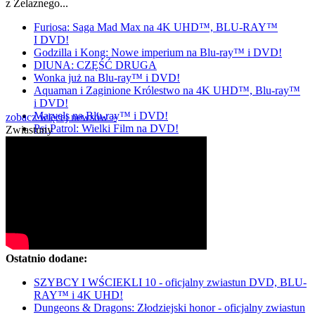
z Żelaznego...
Furiosa: Saga Mad Max na 4K UHD™, BLU-RAY™
I DVD!
Godzilla i Kong: Nowe imperium na Blu-ray™ i DVD!
DIUNA: CZĘŚĆ DRUGA
Wonka już na Blu-ray™ i DVD!
Aquaman i Zaginione Królestwo na 4K UHD™, Blu-ray™
i DVD!
Marvels na Blu-ray™ i DVD!
zobacz więcej newsów »
Psi Patrol: Wielki Film na DVD!
Zwiastuny
Ostatnio dodane:
SZYBCY I WŚCIEKLI 10 - oficjalny zwiastun DVD, BLU-
RAY™ i 4K UHD!
Dungeons & Dragons: Złodziejski honor - oficjalny zwiastun