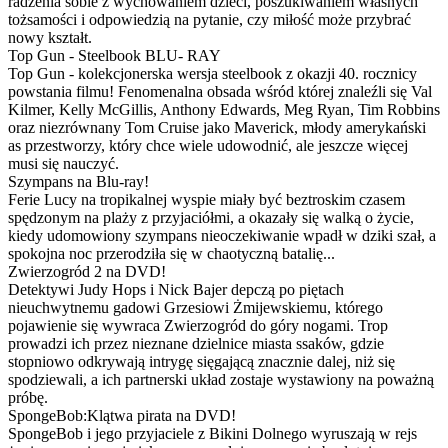
radzenia sobie z wychowaniem dzieci, poszukiwaniem własnych
tożsamości i odpowiedzią na pytanie, czy miłość może przybrać
nowy kształt.
Top Gun - Steelbook BLU- RAY
Top Gun - kolekcjonerska wersja steelbook z okazji 40. rocznicy
powstania filmu! Fenomenalna obsada wśród której znaleźli się Val
Kilmer, Kelly McGillis, Anthony Edwards, Meg Ryan, Tim Robbins
oraz niezrównany Tom Cruise jako Maverick, młody amerykański
as przestworzy, który chce wiele udowodnić, ale jeszcze więcej
musi się nauczyć.
Szympans na Blu-ray!
Ferie Lucy na tropikalnej wyspie miały być beztroskim czasem
spędzonym na plaży z przyjaciółmi, a okazały się walką o życie,
kiedy udomowiony szympans nieoczekiwanie wpadł w dziki szał, a
spokojna noc przerodziła się w chaotyczną batalię...
Zwierzogród 2 na DVD!
Detektywi Judy Hops i Nick Bajer depczą po piętach
nieuchwytnemu gadowi Grzesiowi Żmijewskiemu, którego
pojawienie się wywraca Zwierzogród do góry nogami. Trop
prowadzi ich przez nieznane dzielnice miasta ssaków, gdzie
stopniowo odkrywają intrygę sięgającą znacznie dalej, niż się
spodziewali, a ich partnerski układ zostaje wystawiony na poważną
próbę.
SpongeBob:Klątwa pirata na DVD!
SpongeBob i jego przyjaciele z Bikini Dolnego wyruszają w rejs