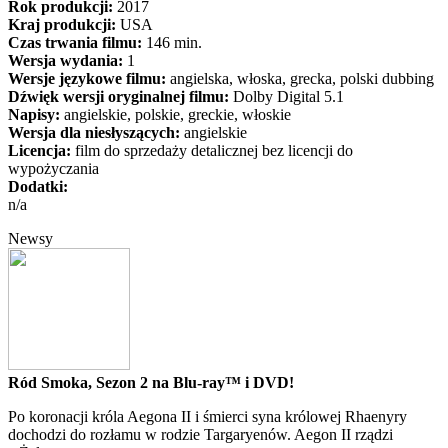
Rok produkcji:
2017
Kraj produkcji:
USA
Czas trwania filmu:
146 min.
Wersja wydania:
1
Wersje językowe filmu:
angielska, włoska, grecka, polski dubbing
Dźwięk wersji oryginalnej filmu:
Dolby Digital 5.1
Napisy:
angielskie, polskie, greckie, włoskie
Wersja dla niesłyszących:
angielskie
Licencja:
film do sprzedaży detalicznej bez licencji do
wypożyczania
Dodatki:
n/a
Newsy
Ród Smoka, Sezon 2 na Blu-ray™ i DVD!
Po koronacji króla Aegona II i śmierci syna królowej Rhaenyry
dochodzi do rozłamu w rodzie Targaryenów. Aegon II rządzi