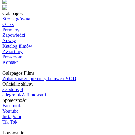
Galapagos
Strona główna
O nas
Premiery
Zapowiedzi
Newsy
Katalog filmów
Zwiastuny
Pressroom
Kontakt
Galapagos Films
Zobacz nasze premiery kinowe i VOD
Oficjalne sklepy
starstore.pl
allegro.pl/Zafilmowani
Społeczności
Facebook
Youtube
Instagram
Tik Tok
Logowanie