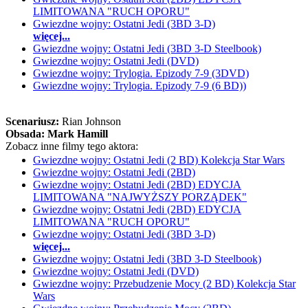
LIMITOWANA "RUCH OPORU"
Gwiezdne wojny: Ostatni Jedi (3BD 3-D)
więcej...
Gwiezdne wojny: Ostatni Jedi (3BD 3-D Steelbook)
Gwiezdne wojny: Ostatni Jedi (DVD)
Gwiezdne wojny: Trylogia. Epizody 7-9 (3DVD)
Gwiezdne wojny: Trylogia. Epizody 7-9 (6 BD))
Scenariusz:
Rian Johnson
Obsada:
Mark Hamill
Zobacz inne filmy tego aktora:
Gwiezdne wojny: Ostatni Jedi (2 BD) Kolekcja Star Wars
Gwiezdne wojny: Ostatni Jedi (2BD)
Gwiezdne wojny: Ostatni Jedi (2BD) EDYCJA
LIMITOWANA "NAJWYŻSZY PORZĄDEK"
Gwiezdne wojny: Ostatni Jedi (2BD) EDYCJA
LIMITOWANA "RUCH OPORU"
Gwiezdne wojny: Ostatni Jedi (3BD 3-D)
więcej...
Gwiezdne wojny: Ostatni Jedi (3BD 3-D Steelbook)
Gwiezdne wojny: Ostatni Jedi (DVD)
Gwiezdne wojny: Przebudzenie Mocy (2 BD) Kolekcja Star
Wars