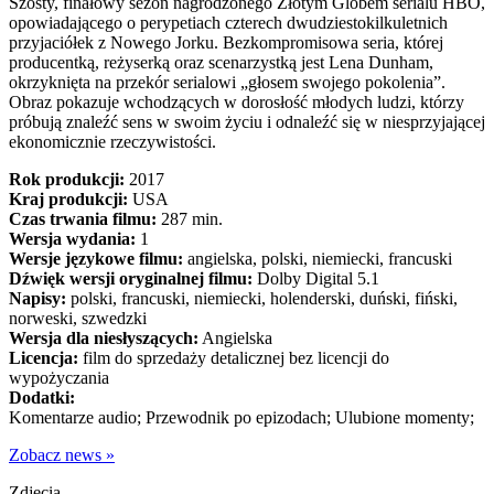
Szósty, finałowy sezon nagrodzonego Złotym Globem serialu HBO,
opowiadającego o perypetiach czterech dwudziestokilkuletnich
przyjaciółek z Nowego Jorku. Bezkompromisowa seria, której
producentką, reżyserką oraz scenarzystką jest Lena Dunham,
okrzyknięta na przekór serialowi „głosem swojego pokolenia”.
Obraz pokazuje wchodzących w dorosłość młodych ludzi, którzy
próbują znaleźć sens w swoim życiu i odnaleźć się w niesprzyjającej
ekonomicznie rzeczywistości.
Rok produkcji:
2017
Kraj produkcji:
USA
Czas trwania filmu:
287 min.
Wersja wydania:
1
Wersje językowe filmu:
angielska, polski, niemiecki, francuski
Dźwięk wersji oryginalnej filmu:
Dolby Digital 5.1
Napisy:
polski, francuski, niemiecki, holenderski, duński, fiński,
norweski, szwedzki
Wersja dla niesłyszących:
Angielska
Licencja:
film do sprzedaży detalicznej bez licencji do
wypożyczania
Dodatki:
Komentarze audio; Przewodnik po epizodach; Ulubione momenty;
Zobacz news »
Zdjęcia