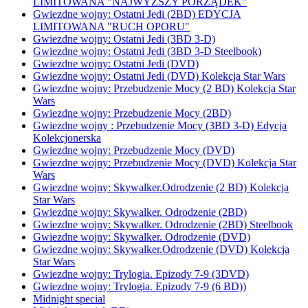
LIMITOWANA "NAJWYŻSZY PORZĄDEK"
Gwiezdne wojny: Ostatni Jedi (2BD) EDYCJA
LIMITOWANA "RUCH OPORU"
Gwiezdne wojny: Ostatni Jedi (3BD 3-D)
Gwiezdne wojny: Ostatni Jedi (3BD 3-D Steelbook)
Gwiezdne wojny: Ostatni Jedi (DVD)
Gwiezdne wojny: Ostatni Jedi (DVD) Kolekcja Star Wars
Gwiezdne wojny: Przebudzenie Mocy (2 BD) Kolekcja Star
Wars
Gwiezdne wojny: Przebudzenie Mocy (2BD)
Gwiezdne wojny : Przebudzenie Mocy (3BD 3-D) Edycja
Kolekcjonerska
Gwiezdne wojny: Przebudzenie Mocy (DVD)
Gwiezdne wojny: Przebudzenie Mocy (DVD) Kolekcja Star
Wars
Gwiezdne wojny: Skywalker.Odrodzenie (2 BD) Kolekcja
Star Wars
Gwiezdne wojny: Skywalker. Odrodzenie (2BD)
Gwiezdne wojny: Skywalker. Odrodzenie (2BD) Steelbook
Gwiezdne wojny: Skywalker. Odrodzenie (DVD)
Gwiezdne wojny: Skywalker.Odrodzenie (DVD) Kolekcja
Star Wars
Gwiezdne wojny: Trylogia. Epizody 7-9 (3DVD)
Gwiezdne wojny: Trylogia. Epizody 7-9 (6 BD))
Midnight special