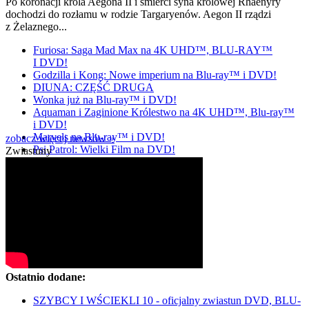
Po koronacji króla Aegona II i śmierci syna królowej Rhaenyry
dochodzi do rozłamu w rodzie Targaryenów. Aegon II rządzi
z Żelaznego...
Furiosa: Saga Mad Max na 4K UHD™, BLU-RAY™
I DVD!
Godzilla i Kong: Nowe imperium na Blu-ray™ i DVD!
DIUNA: CZĘŚĆ DRUGA
Wonka już na Blu-ray™ i DVD!
Aquaman i Zaginione Królestwo na 4K UHD™, Blu-ray™
i DVD!
Marvels na Blu-ray™ i DVD!
zobacz więcej newsów »
Psi Patrol: Wielki Film na DVD!
Zwiastuny
Ostatnio dodane:
SZYBCY I WŚCIEKLI 10 - oficjalny zwiastun DVD, BLU-