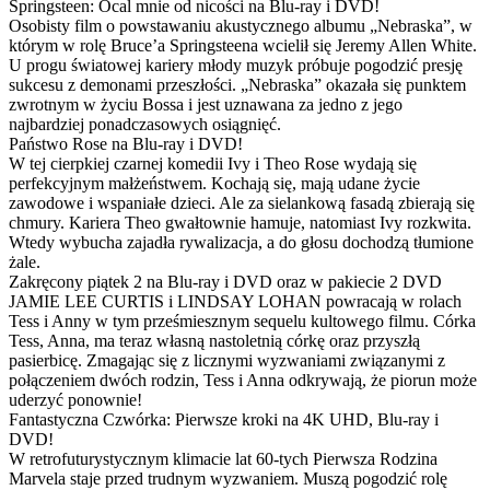
Springsteen: Ocal mnie od nicości na Blu-ray i DVD!
Osobisty film o powstawaniu akustycznego albumu „Nebraska”, w
którym w rolę Bruce’a Springsteena wcielił się Jeremy Allen White.
U progu światowej kariery młody muzyk próbuje pogodzić presję
sukcesu z demonami przeszłości. „Nebraska” okazała się punktem
zwrotnym w życiu Bossa i jest uznawana za jedno z jego
najbardziej ponadczasowych osiągnięć.
Państwo Rose na Blu-ray i DVD!
W tej cierpkiej czarnej komedii Ivy i Theo Rose wydają się
perfekcyjnym małżeństwem. Kochają się, mają udane życie
zawodowe i wspaniałe dzieci. Ale za sielankową fasadą zbierają się
chmury. Kariera Theo gwałtownie hamuje, natomiast Ivy rozkwita.
Wtedy wybucha zajadła rywalizacja, a do głosu dochodzą tłumione
żale.
Zakręcony piątek 2 na Blu-ray i DVD oraz w pakiecie 2 DVD
JAMIE LEE CURTIS i LINDSAY LOHAN powracają w rolach
Tess i Anny w tym prześmiesznym sequelu kultowego filmu. Córka
Tess, Anna, ma teraz własną nastoletnią córkę oraz przyszłą
pasierbicę. Zmagając się z licznymi wyzwaniami związanymi z
połączeniem dwóch rodzin, Tess i Anna odkrywają, że piorun może
uderzyć ponownie!
Fantastyczna Czwórka: Pierwsze kroki na 4K UHD, Blu-ray i
DVD!
W retrofuturystycznym klimacie lat 60-tych Pierwsza Rodzina
Marvela staje przed trudnym wyzwaniem. Muszą pogodzić rolę