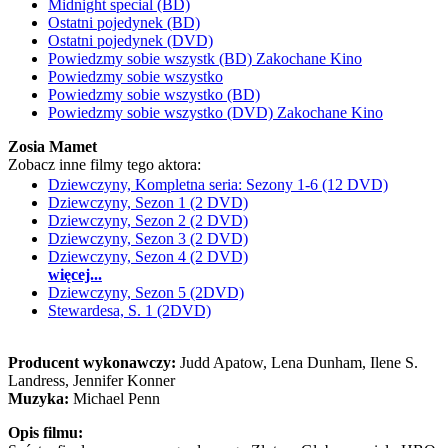
Midnight special (BD)
Ostatni pojedynek (BD)
Ostatni pojedynek (DVD)
Powiedzmy sobie wszystk (BD) Zakochane Kino
Powiedzmy sobie wszystko
Powiedzmy sobie wszystko (BD)
Powiedzmy sobie wszystko (DVD) Zakochane Kino
Zosia Mamet
Zobacz inne filmy tego aktora:
Dziewczyny, Kompletna seria: Sezony 1-6 (12 DVD)
Dziewczyny, Sezon 1 (2 DVD)
Dziewczyny, Sezon 2 (2 DVD)
Dziewczyny, Sezon 3 (2 DVD)
Dziewczyny, Sezon 4 (2 DVD)
więcej...
Dziewczyny, Sezon 5 (2DVD)
Stewardesa, S. 1 (2DVD)
Producent wykonawczy:
Judd Apatow, Lena Dunham, Ilene S.
Landress, Jennifer Konner
Muzyka:
Michael Penn
Opis filmu: