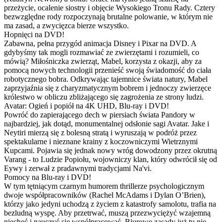
przeżycie, ocalenie siostry i objęcie Wysokiego Tronu Rady. Cztery
bezwzględne rody rozpoczynają brutalne polowanie, w którym nie
ma zasad, a zwycięzca bierze wszystko.
Hopnięci na DVD!
Zabawna, pełna przygód animacja Disney i Pixar na DVD. A
gdybyśmy tak mogli rozmawiać ze zwierzętami i rozumieli, co
mówią? Miłośniczka zwierząt, Mabel, korzysta z okazji, aby za
pomocą nowych technologii przenieść swoją świadomość do ciała
robotycznego bobra. Odkrywając tajemnice świata natury, Mabel
zaprzyjaźnia się z charyzmatycznym bobrem i jednoczy zwierzęce
królestwo w obliczu zbliżającego się zagrożenia ze strony ludzi.
Avatar: Ogień i popiół na 4K UHD, Blu-ray i DVD!
Powróć do zapierającego dech w piersiach świata Pandory w
najbardziej, jak dotąd, monumentalnej odsłonie sagi Avatar. Jake i
Neytiri mierzą się z bolesną stratą i wyruszają w podróż przez
spektakularne i nieznane krainy z koczowniczymi Wietrznymi
Kupcami. Pojawia się jednak nowy wróg dowodzony przez okrutną
Varang - to Ludzie Popiołu, wojowniczy klan, który odwrócił się od
Eywy i zerwał z pradawnymi tradycjami Na'vi.
Pomocy na Blu-ray i DVD!
W tym tętniącym czarnym humorem thrillerze psychologicznym
dwoje współpracowników (Rachel McAdams i Dylan O’Brien),
którzy jako jedyni uchodzą z życiem z katastrofy samolotu, trafia na
bezludną wyspę. Aby przetrwać, muszą przezwyciężyć wzajemną
niechęć i nauczyć się współpracować. Biurowe zasady już tu nie