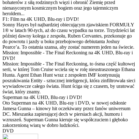
bohaterów z siłą rodzinnych więzi i obronić Ziemię przed
nienasyconym kosmicznym bogiem oraz jego tajemniczym
heroldem...
F1: Film na 4K UHD, Blu-ray i DVD!
Sonny Hayes był najbardziej obiecującym zjawiskiem FORMUŁY
1® w latach 90-tych, aż do czasu wypadku na torze. Trzydzieści lat
później dawny kolega z zespołu, Ruben Cervantes, przekonuje go
do powrotu i jazdy u boku przebojowego debiutanta Joshuy
Pearce’a. To ostatnia szansa, aby zostać numerem jeden na świecie.
Mission: Impossible - The Final Reckoning na 4K UHD, Blu-ray i
DVD!
Mission: Impossible - The Final Reckoning, to ósma część kultowej
serii, w której Tom Cruise wciela się w rolę nieustraszonego Ethana
Hunta. Agent Ethan Hunt wraz z zespołem IMF kontynuują
poszukiwania Entity - sztucznej inteligencji, która zinfiltrowała sieci
wywiadowcze całego świata. Hunt ściga się z czasem, by uratować
świat, który znamy.
Superman na 4K UHD, Blu-ray i DVD!
Oto Superman na 4K UHD, Blu-ray i DVD, w nowej odsłonie
Jamesa Gunna – kinowy hit oczekiwany przez fanów uniwersum
DC. Mieszanka zapierającej dech w piersiach akcji, humoru i
wzruszeń. Superman Gunna kieruje się współczuciem i głęboko
zakorzenioną wiarą w dobro ludzkości.
DVD