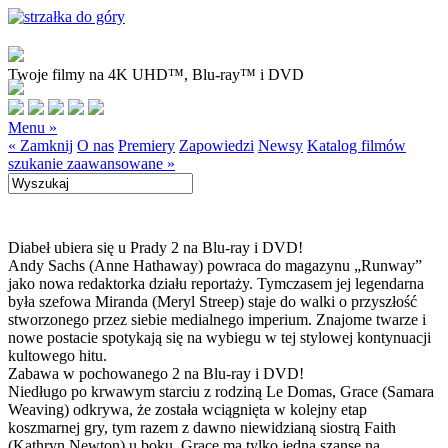
Twoje filmy na 4K UHD™, Blu-ray™ i DVD
Menu »
« Zamknij
O nas
Premiery
Zapowiedzi
Newsy
Katalog filmów
szukanie zaawansowane »
Diabeł ubiera się u Prady 2 na Blu-ray i DVD!
Andy Sachs (Anne Hathaway) powraca do magazynu „Runway”
jako nowa redaktorka działu reportaży. Tymczasem jej legendarna
była szefowa Miranda (Meryl Streep) staje do walki o przyszłość
stworzonego przez siebie medialnego imperium. Znajome twarze i
nowe postacie spotykają się na wybiegu w tej stylowej kontynuacji
kultowego hitu.
Zabawa w pochowanego 2 na Blu-ray i DVD!
Niedługo po krwawym starciu z rodziną Le Domas, Grace (Samara
Weaving) odkrywa, że została wciągnięta w kolejny etap
koszmarnej gry, tym razem z dawno niewidzianą siostrą Faith
(Kathryn Newton) u boku. Grace ma tylko jedną szansę na