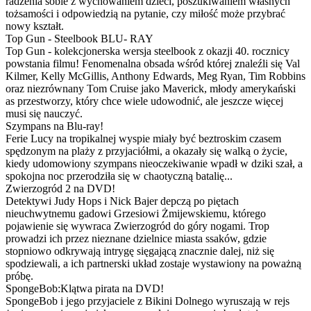
radzenia sobie z wychowaniem dzieci, poszukiwaniem własnych
tożsamości i odpowiedzią na pytanie, czy miłość może przybrać
nowy kształt.
Top Gun - Steelbook BLU- RAY
Top Gun - kolekcjonerska wersja steelbook z okazji 40. rocznicy
powstania filmu! Fenomenalna obsada wśród której znaleźli się Val
Kilmer, Kelly McGillis, Anthony Edwards, Meg Ryan, Tim Robbins
oraz niezrównany Tom Cruise jako Maverick, młody amerykański
as przestworzy, który chce wiele udowodnić, ale jeszcze więcej
musi się nauczyć.
Szympans na Blu-ray!
Ferie Lucy na tropikalnej wyspie miały być beztroskim czasem
spędzonym na plaży z przyjaciółmi, a okazały się walką o życie,
kiedy udomowiony szympans nieoczekiwanie wpadł w dziki szał, a
spokojna noc przerodziła się w chaotyczną batalię...
Zwierzogród 2 na DVD!
Detektywi Judy Hops i Nick Bajer depczą po piętach
nieuchwytnemu gadowi Grzesiowi Żmijewskiemu, którego
pojawienie się wywraca Zwierzogród do góry nogami. Trop
prowadzi ich przez nieznane dzielnice miasta ssaków, gdzie
stopniowo odkrywają intrygę sięgającą znacznie dalej, niż się
spodziewali, a ich partnerski układ zostaje wystawiony na poważną
próbę.
SpongeBob:Klątwa pirata na DVD!
SpongeBob i jego przyjaciele z Bikini Dolnego wyruszają w rejs