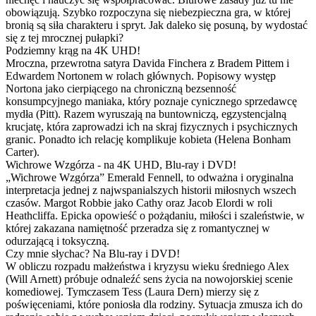
obowiązują. Szybko rozpoczyna się niebezpieczna gra, w której
bronią są siła charakteru i spryt. Jak daleko się posuną, by wydostać
się z tej mrocznej pułapki?
Podziemny krąg na 4K UHD!
Mroczna, przewrotna satyra Davida Finchera z Bradem Pittem i
Edwardem Nortonem w rolach głównych. Popisowy występ
Nortona jako cierpiącego na chroniczną bezsenność
konsumpcyjnego maniaka, który poznaje cynicznego sprzedawcę
mydła (Pitt). Razem wyruszają na buntowniczą, egzystencjalną
krucjatę, która zaprowadzi ich na skraj fizycznych i psychicznych
granic. Ponadto ich relację komplikuje kobieta (Helena Bonham
Carter).
Wichrowe Wzgórza - na 4K UHD, Blu-ray i DVD!
„Wichrowe Wzgórza” Emerald Fennell, to odważna i oryginalna
interpretacja jednej z najwspanialszych historii miłosnych wszech
czasów. Margot Robbie jako Cathy oraz Jacob Elordi w roli
Heathcliffa. Epicka opowieść o pożądaniu, miłości i szaleństwie, w
której zakazana namiętność przeradza się z romantycznej w
odurzającą i toksyczną.
Czy mnie słychac? Na Blu-ray i DVD!
W obliczu rozpadu małżeństwa i kryzysu wieku średniego Alex
(Will Arnett) próbuje odnaleźć sens życia na nowojorskiej scenie
komediowej. Tymczasem Tess (Laura Dern) mierzy się z
poświęceniami, które poniosła dla rodziny. Sytuacja zmusza ich do