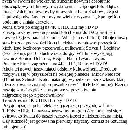
życia w swoim największym, zupełnie nowym i absolutnie
obowiązkowym filmowym wydarzeniu – „SpongeBob: Klątwa
pirata”. Zdeterminowany, by udowodnić Panu Krabowi, że jest
naprawdę odważny i gotowy na wielkie wyzwania, SpongeBob
podejmuje śmiałą decyzję...
Jedna bitwa po drugiej na 4K UHD, Blu-ray i DVD!
Zrezygnowany rewolucjonista Bob (Leonardo DiCaprio) pali
trawkę i żyje w paranoi z córką, Willą (Chase Infiniti). Oboje muszą
stawić czoła przeszłości Boba i uciekać, by ratować przyszłość,
kiedy jego bezlitosny przeciwnik, pułkownik Steven J. Lockjaw
(Sean Penn), po 16 latach wraca do gry. W filmie występują
również Benicio Del Toro, Regina Hall i Teyana Taylor.
Predator: Strefa zagrożenia na 4K UHD, Blu-ray i DVD!
Akcja tej nowej, fascynującej odsłony kultowej serii „Predator”
rozgrywa się w przyszłości na odległej planecie. Młody Predator
(Dimitrius Schuster-Koloamatangi), wypędzony przez własny klan,
nieoczekiwanie znajduje sojuszniczkę w Thii (Elle Fanning). Razem
ruszają w niebezpieczną wyprawę w poszukiwaniu
najgroźniejszego z przeciwników.
Tron: Ares na 4K UHD, Blu-ray i DVD!
Przygotuj się na pełną elektryzującej akcji przygodę w filmie
TRON: ARES. Ultrazaawansowany program Ares przenosi się z
cyfrowego świata do naszej rzeczywistości z niebezpieczną misją.
Czy ludzkość jest gotowa na pierwszy fizyczny kontakt ze Sztuczną
Inteligencją?