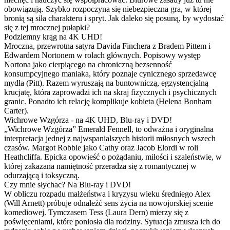
obowiązują. Szybko rozpoczyna się niebezpieczna gra, w której
bronią są siła charakteru i spryt. Jak daleko się posuną, by wydostać
się z tej mrocznej pułapki?
Podziemny krąg na 4K UHD!
Mroczna, przewrotna satyra Davida Finchera z Bradem Pittem i
Edwardem Nortonem w rolach głównych. Popisowy występ
Nortona jako cierpiącego na chroniczną bezsenność
konsumpcyjnego maniaka, który poznaje cynicznego sprzedawcę
mydła (Pitt). Razem wyruszają na buntowniczą, egzystencjalną
krucjatę, która zaprowadzi ich na skraj fizycznych i psychicznych
granic. Ponadto ich relację komplikuje kobieta (Helena Bonham
Carter).
Wichrowe Wzgórza - na 4K UHD, Blu-ray i DVD!
„Wichrowe Wzgórza” Emerald Fennell, to odważna i oryginalna
interpretacja jednej z najwspanialszych historii miłosnych wszech
czasów. Margot Robbie jako Cathy oraz Jacob Elordi w roli
Heathcliffa. Epicka opowieść o pożądaniu, miłości i szaleństwie, w
której zakazana namiętność przeradza się z romantycznej w
odurzającą i toksyczną.
Czy mnie słychac? Na Blu-ray i DVD!
W obliczu rozpadu małżeństwa i kryzysu wieku średniego Alex
(Will Arnett) próbuje odnaleźć sens życia na nowojorskiej scenie
komediowej. Tymczasem Tess (Laura Dern) mierzy się z
poświęceniami, które poniosła dla rodziny. Sytuacja zmusza ich do