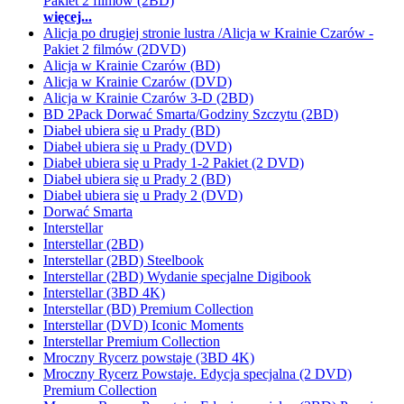
Pakiet 2 filmów (2BD)
więcej...
Alicja po drugiej stronie lustra /Alicja w Krainie Czarów -
Pakiet 2 filmów (2DVD)
Alicja w Krainie Czarów (BD)
Alicja w Krainie Czarów (DVD)
Alicja w Krainie Czarów 3-D (2BD)
BD 2Pack Dorwać Smarta/Godziny Szczytu (2BD)
Diabeł ubiera się u Prady (BD)
Diabeł ubiera się u Prady (DVD)
Diabeł ubiera się u Prady 1-2 Pakiet (2 DVD)
Diabeł ubiera się u Prady 2 (BD)
Diabeł ubiera się u Prady 2 (DVD)
Dorwać Smarta
Interstellar
Interstellar (2BD)
Interstellar (2BD) Steelbook
Interstellar (2BD) Wydanie specjalne Digibook
Interstellar (3BD 4K)
Interstellar (BD) Premium Collection
Interstellar (DVD) Iconic Moments
Interstellar Premium Collection
Mroczny Rycerz powstaje (3BD 4K)
Mroczny Rycerz Powstaje. Edycja specjalna (2 DVD)
Premium Collection