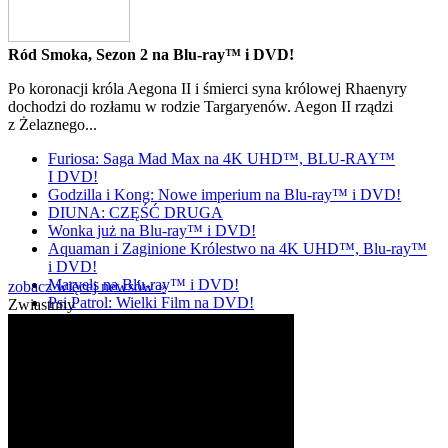
Ród Smoka, Sezon 2 na Blu-ray™ i DVD!
Po koronacji króla Aegona II i śmierci syna królowej Rhaenyry
dochodzi do rozłamu w rodzie Targaryenów. Aegon II rządzi
z Żelaznego...
Furiosa: Saga Mad Max na 4K UHD™, BLU-RAY™
I DVD!
Godzilla i Kong: Nowe imperium na Blu-ray™ i DVD!
DIUNA: CZĘŚĆ DRUGA
Wonka już na Blu-ray™ i DVD!
Aquaman i Zaginione Królestwo na 4K UHD™, Blu-ray™
i DVD!
Marvels na Blu-ray™ i DVD!
zobacz więcej newsów »
Psi Patrol: Wielki Film na DVD!
Zwiastuny