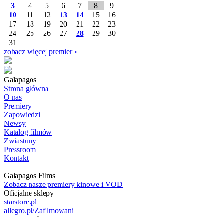
3
4
5
6
7
8
9
10
11
12
13
14
15
16
17
18
19
20
21
22
23
24
25
26
27
28
29
30
31
zobacz więcej premier »
Galapagos
Strona główna
O nas
Premiery
Zapowiedzi
Newsy
Katalog filmów
Zwiastuny
Pressroom
Kontakt
Galapagos Films
Zobacz nasze premiery kinowe i VOD
Oficjalne sklepy
starstore.pl
allegro.pl/Zafilmowani