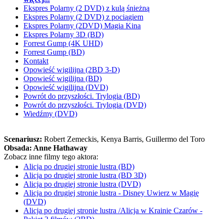
Ekspres Polarny (2 DVD) z kulą śnieżną
Ekspres Polarny (2 DVD) z pociągiem
Ekspres Polarny (2DVD) Magia Kina
Ekspres Polarny 3D (BD)
Forrest Gump (4K UHD)
Forrest Gump (BD)
Kontakt
Opowieść wigilijna (2BD 3-D)
Opowieść wigilijna (BD)
Opowieść wigilijna (DVD)
Powrót do przyszłości. Trylogia (BD)
Powrót do przyszłości. Trylogia (DVD)
Wiedźmy (DVD)
Scenariusz:
Robert Zemeckis
, Kenya Barris
, Guillermo del Toro
Obsada:
Anne Hathaway
Zobacz inne filmy tego aktora:
Alicja po drugiej stronie lustra (BD)
Alicja po drugiej stronie lustra (BD 3D)
Alicja po drugiej stronie lustra (DVD)
Alicja po drugiej stronie lustra - Disney Uwierz w Magię
(DVD)
Alicja po drugiej stronie lustra /Alicja w Krainie Czarów -