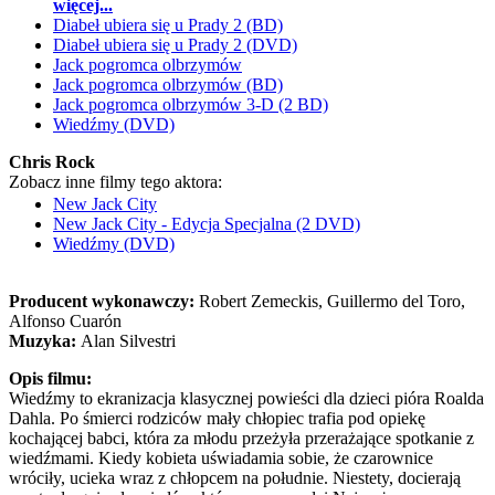
więcej...
Diabeł ubiera się u Prady 2 (BD)
Diabeł ubiera się u Prady 2 (DVD)
Jack pogromca olbrzymów
Jack pogromca olbrzymów (BD)
Jack pogromca olbrzymów 3-D (2 BD)
Wiedźmy (DVD)
Chris Rock
Zobacz inne filmy tego aktora:
New Jack City
New Jack City - Edycja Specjalna (2 DVD)
Wiedźmy (DVD)
Producent wykonawczy:
Robert Zemeckis, Guillermo del Toro,
Alfonso Cuarón
Muzyka:
Alan Silvestri
Opis filmu:
Wiedźmy to ekranizacja klasycznej powieści dla dzieci pióra Roalda
Dahla. Po śmierci rodziców mały chłopiec trafia pod opiekę
kochającej babci, która za młodu przeżyła przerażające spotkanie z
wiedźmami. Kiedy kobieta uświadamia sobie, że czarownice
wróciły, ucieka wraz z chłopcem na południe. Niestety, docierają