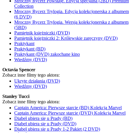
Mroczny Rycerz Powstaje. Edycja specjalna (2BD) Premium
Collection
Mroczny Rycerz Trylogia. Edycja kolekcjonerska z albumem
(6 DVD)
Mroczny Rycerz Trylogia. Wersja kolekcjonerska z albumem
(5BD)
Pamiętnik księżniczki (DVD)
Pamiętnik księżniczki 2: Królewskie zaręczyny (DVD)
Praktykant
Praktykant (BD)
Praktykant (DVD) zakochane kino
Wiedźmy (DVD)
Octavia Spencer
Zobacz inne filmy tego aktora:
Ukryte działania (DVD)
Wiedźmy (DVD)
Stanley Tucci
Zobacz inne filmy tego aktora:
Captain America: Pierwsze starcie (BD) Kolekcja Marvel
Captain America: Pierwsze starcie (DVD) Kolekcja Marvel
Diabeł ubiera się u Prady (BD)
Diabeł ubiera się u Prady (DVD)
Diabeł ubiera się u Prady 1-2 Pakiet (2 DVD)