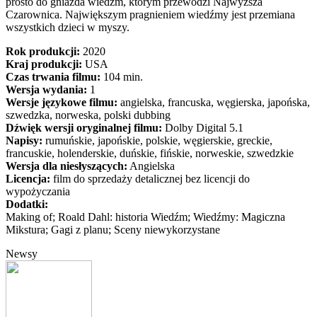
prosto do gniazda wiedźm, którym przewodzi Najwyższa
Czarownica. Największym pragnieniem wiedźmy jest przemiana
wszystkich dzieci w myszy.
Rok produkcji:
2020
Kraj produkcji:
USA
Czas trwania filmu:
104 min.
Wersja wydania:
1
Wersje językowe filmu:
angielska, francuska, węgierska, japońska,
szwedzka, norweska, polski dubbing
Dźwięk wersji oryginalnej filmu:
Dolby Digital 5.1
Napisy:
rumuńskie, japońskie, polskie, węgierskie, greckie,
francuskie, holenderskie, duńskie, fińskie, norweskie, szwedzkie
Wersja dla niesłyszących:
Angielska
Licencja:
film do sprzedaży detalicznej bez licencji do
wypożyczania
Dodatki:
Making of; Roald Dahl: historia Wiedźm; Wiedźmy: Magiczna
Mikstura; Gagi z planu; Sceny niewykorzystane
Newsy