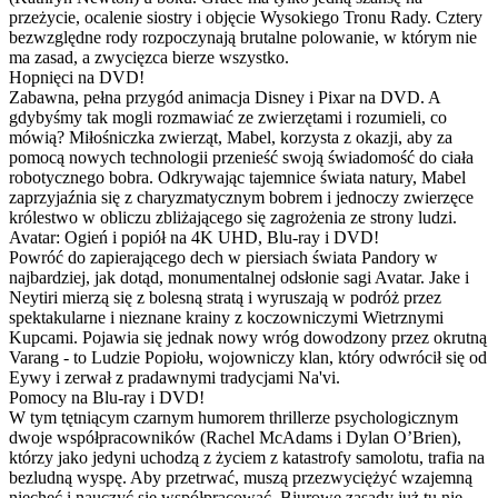
przeżycie, ocalenie siostry i objęcie Wysokiego Tronu Rady. Cztery
bezwzględne rody rozpoczynają brutalne polowanie, w którym nie
ma zasad, a zwycięzca bierze wszystko.
Hopnięci na DVD!
Zabawna, pełna przygód animacja Disney i Pixar na DVD. A
gdybyśmy tak mogli rozmawiać ze zwierzętami i rozumieli, co
mówią? Miłośniczka zwierząt, Mabel, korzysta z okazji, aby za
pomocą nowych technologii przenieść swoją świadomość do ciała
robotycznego bobra. Odkrywając tajemnice świata natury, Mabel
zaprzyjaźnia się z charyzmatycznym bobrem i jednoczy zwierzęce
królestwo w obliczu zbliżającego się zagrożenia ze strony ludzi.
Avatar: Ogień i popiół na 4K UHD, Blu-ray i DVD!
Powróć do zapierającego dech w piersiach świata Pandory w
najbardziej, jak dotąd, monumentalnej odsłonie sagi Avatar. Jake i
Neytiri mierzą się z bolesną stratą i wyruszają w podróż przez
spektakularne i nieznane krainy z koczowniczymi Wietrznymi
Kupcami. Pojawia się jednak nowy wróg dowodzony przez okrutną
Varang - to Ludzie Popiołu, wojowniczy klan, który odwrócił się od
Eywy i zerwał z pradawnymi tradycjami Na'vi.
Pomocy na Blu-ray i DVD!
W tym tętniącym czarnym humorem thrillerze psychologicznym
dwoje współpracowników (Rachel McAdams i Dylan O’Brien),
którzy jako jedyni uchodzą z życiem z katastrofy samolotu, trafia na
bezludną wyspę. Aby przetrwać, muszą przezwyciężyć wzajemną
niechęć i nauczyć się współpracować. Biurowe zasady już tu nie