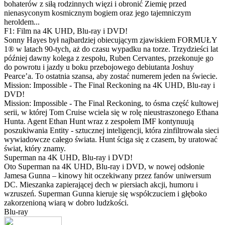
bohaterów z siłą rodzinnych więzi i obronić Ziemię przed
nienasyconym kosmicznym bogiem oraz jego tajemniczym
heroldem...
F1: Film na 4K UHD, Blu-ray i DVD!
Sonny Hayes był najbardziej obiecującym zjawiskiem FORMUŁY
1® w latach 90-tych, aż do czasu wypadku na torze. Trzydzieści lat
później dawny kolega z zespołu, Ruben Cervantes, przekonuje go
do powrotu i jazdy u boku przebojowego debiutanta Joshuy
Pearce’a. To ostatnia szansa, aby zostać numerem jeden na świecie.
Mission: Impossible - The Final Reckoning na 4K UHD, Blu-ray i
DVD!
Mission: Impossible - The Final Reckoning, to ósma część kultowej
serii, w której Tom Cruise wciela się w rolę nieustraszonego Ethana
Hunta. Agent Ethan Hunt wraz z zespołem IMF kontynuują
poszukiwania Entity - sztucznej inteligencji, która zinfiltrowała sieci
wywiadowcze całego świata. Hunt ściga się z czasem, by uratować
świat, który znamy.
Superman na 4K UHD, Blu-ray i DVD!
Oto Superman na 4K UHD, Blu-ray i DVD, w nowej odsłonie
Jamesa Gunna – kinowy hit oczekiwany przez fanów uniwersum
DC. Mieszanka zapierającej dech w piersiach akcji, humoru i
wzruszeń. Superman Gunna kieruje się współczuciem i głęboko
zakorzenioną wiarą w dobro ludzkości.
Blu-ray