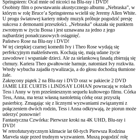
Springsteen: Ocal mnie od nicości na Blu-ray i DVD!
Osobisty film o powstawaniu akustycznego albumu „Nebraska”, w
którym w rolę Bruce’a Springsteena wcielił się Jeremy Allen White.
U progu światowej kariery młody muzyk próbuje pogodzić presję
sukcesu z demonami przeszłości. „Nebraska” okazała się punktem
zwrotnym w życiu Bossa i jest uznawana za jedno z jego
najbardziej ponadczasowych osiągnięć.
Państwo Rose na Blu-ray i DVD!
W tej cierpkiej czarnej komedii Ivy i Theo Rose wydają się
perfekcyjnym małżeństwem. Kochają się, mają udane życie
zawodowe i wspaniałe dzieci. Ale za sielankową fasadą zbierają się
chmury. Kariera Theo gwałtownie hamuje, natomiast Ivy rozkwita.
Wtedy wybucha zajadła rywalizacja, a do głosu dochodzą tłumione
żale.
Zakręcony piątek 2 na Blu-ray i DVD oraz w pakiecie 2 DVD
JAMIE LEE CURTIS i LINDSAY LOHAN powracają w rolach
Tess i Anny w tym prześmiesznym sequelu kultowego filmu. Córka
Tess, Anna, ma teraz własną nastoletnią córkę oraz przyszłą
pasierbicę. Zmagając się z licznymi wyzwaniami związanymi z
połączeniem dwóch rodzin, Tess i Anna odkrywają, że piorun może
uderzyć ponownie!
Fantastyczna Czwórka: Pierwsze kroki na 4K UHD, Blu-ray i
DVD!
W retrofuturystycznym klimacie lat 60-tych Pierwsza Rodzina
Marvela staje przed trudnym wyzwaniem. Muszą pogodzić rolę