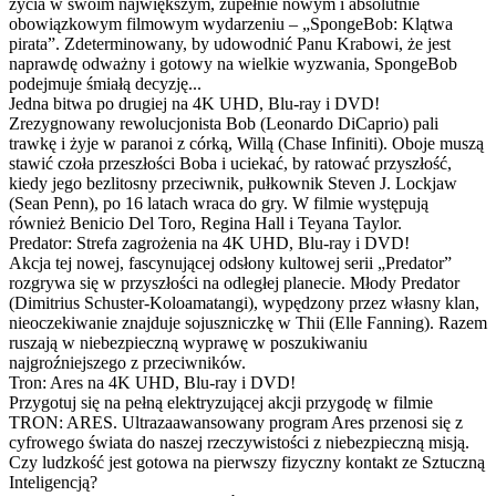
życia w swoim największym, zupełnie nowym i absolutnie
obowiązkowym filmowym wydarzeniu – „SpongeBob: Klątwa
pirata”. Zdeterminowany, by udowodnić Panu Krabowi, że jest
naprawdę odważny i gotowy na wielkie wyzwania, SpongeBob
podejmuje śmiałą decyzję...
Jedna bitwa po drugiej na 4K UHD, Blu-ray i DVD!
Zrezygnowany rewolucjonista Bob (Leonardo DiCaprio) pali
trawkę i żyje w paranoi z córką, Willą (Chase Infiniti). Oboje muszą
stawić czoła przeszłości Boba i uciekać, by ratować przyszłość,
kiedy jego bezlitosny przeciwnik, pułkownik Steven J. Lockjaw
(Sean Penn), po 16 latach wraca do gry. W filmie występują
również Benicio Del Toro, Regina Hall i Teyana Taylor.
Predator: Strefa zagrożenia na 4K UHD, Blu-ray i DVD!
Akcja tej nowej, fascynującej odsłony kultowej serii „Predator”
rozgrywa się w przyszłości na odległej planecie. Młody Predator
(Dimitrius Schuster-Koloamatangi), wypędzony przez własny klan,
nieoczekiwanie znajduje sojuszniczkę w Thii (Elle Fanning). Razem
ruszają w niebezpieczną wyprawę w poszukiwaniu
najgroźniejszego z przeciwników.
Tron: Ares na 4K UHD, Blu-ray i DVD!
Przygotuj się na pełną elektryzującej akcji przygodę w filmie
TRON: ARES. Ultrazaawansowany program Ares przenosi się z
cyfrowego świata do naszej rzeczywistości z niebezpieczną misją.
Czy ludzkość jest gotowa na pierwszy fizyczny kontakt ze Sztuczną
Inteligencją?