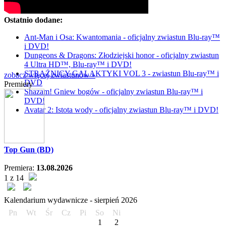
Ostatnio dodane:
Ant-Man i Osa: Kwantomania - oficjalny zwiastun Blu-ray™
i DVD!
Dungeons & Dragons: Złodziejski honor - oficjalny zwiastun
4 Ultra HD™, Blu-ray™ i DVD!
STRAŻNICY GALAKTYKI VOL 3 - zwiastun Blu-ray™ i
zobacz więcej zwiastunów »
DVD
Premiery
Shazam! Gniew bogów - oficjalny zwiastun Blu-ray™ i
DVD!
Avatar 2: Istota wody - oficjalny zwiastun Blu-ray™ i DVD!
Top Gun (BD)
Premiera:
13.08.2026
1 z 14
Kalendarium wydawnicze -
sierpień
2026
Pn
Wt
Śr
Cz
Pi
So
Ni
1
2