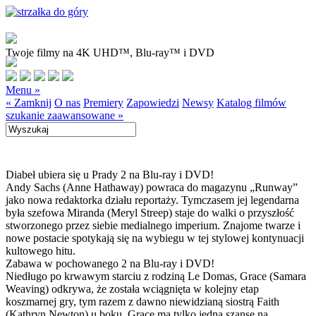
Twoje filmy na 4K UHD™, Blu-ray™ i DVD
Menu »
« Zamknij
O nas
Premiery
Zapowiedzi
Newsy
Katalog filmów
szukanie zaawansowane »
Diabeł ubiera się u Prady 2 na Blu-ray i DVD!
Andy Sachs (Anne Hathaway) powraca do magazynu „Runway”
jako nowa redaktorka działu reportaży. Tymczasem jej legendarna
była szefowa Miranda (Meryl Streep) staje do walki o przyszłość
stworzonego przez siebie medialnego imperium. Znajome twarze i
nowe postacie spotykają się na wybiegu w tej stylowej kontynuacji
kultowego hitu.
Zabawa w pochowanego 2 na Blu-ray i DVD!
Niedługo po krwawym starciu z rodziną Le Domas, Grace (Samara
Weaving) odkrywa, że została wciągnięta w kolejny etap
koszmarnej gry, tym razem z dawno niewidzianą siostrą Faith
(Kathryn Newton) u boku. Grace ma tylko jedną szansę na