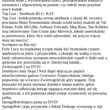
radzenia sobie z wychowaniem dzieci, poszukiwaniem własnych
tożsamości i odpowiedzią na pytanie, czy miłość może przybrać
nowy kształt.
Top Gun - Steelbook BLU- RAY
Top Gun - kolekcjonerska wersja steelbook z okazji 40. rocznicy
powstania filmu! Fenomenalna obsada wśród której znaleźli się Val
Kilmer, Kelly McGillis, Anthony Edwards, Meg Ryan, Tim Robbins
oraz niezrównany Tom Cruise jako Maverick, młody amerykański
as przestworzy, który chce wiele udowodnić, ale jeszcze więcej
musi się nauczyć.
Szympans na Blu-ray!
Ferie Lucy na tropikalnej wyspie miały być beztroskim czasem
spędzonym na plaży z przyjaciółmi, a okazały się walką o życie,
kiedy udomowiony szympans nieoczekiwanie wpadł w dziki szał, a
spokojna noc przerodziła się w chaotyczną batalię...
Zwierzogród 2 na DVD!
Detektywi Judy Hops i Nick Bajer depczą po piętach
nieuchwytnemu gadowi Grzesiowi Żmijewskiemu, którego
pojawienie się wywraca Zwierzogród do góry nogami. Trop
prowadzi ich przez nieznane dzielnice miasta ssaków, gdzie
stopniowo odkrywają intrygę sięgającą znacznie dalej, niż się
spodziewali, a ich partnerski układ zostaje wystawiony na poważną
próbę.
SpongeBob:Klątwa pirata na DVD!
SpongeBob i jego przyjaciele z Bikini Dolnego wyruszają w rejs