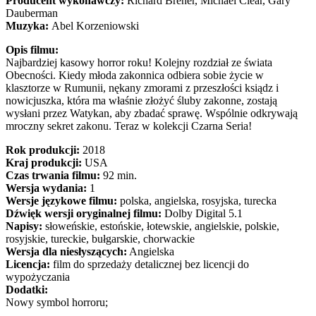
Producent wykonawczy:
Richard Brener, Michael Clear, Gary
Dauberman
Muzyka:
Abel Korzeniowski
Opis filmu:
Najbardziej kasowy horror roku! Kolejny rozdział ze świata
Obecności. Kiedy młoda zakonnica odbiera sobie życie w
klasztorze w Rumunii, nękany zmorami z przeszłości ksiądz i
nowicjuszka, która ma właśnie złożyć śluby zakonne, zostają
wysłani przez Watykan, aby zbadać sprawę. Wspólnie odkrywają
mroczny sekret zakonu. Teraz w kolekcji Czarna Seria!
Rok produkcji:
2018
Kraj produkcji:
USA
Czas trwania filmu:
92 min.
Wersja wydania:
1
Wersje językowe filmu:
polska, angielska, rosyjska, turecka
Dźwięk wersji oryginalnej filmu:
Dolby Digital 5.1
Napisy:
słoweńskie, estońskie, łotewskie, angielskie, polskie,
rosyjskie, tureckie, bułgarskie, chorwackie
Wersja dla niesłyszących:
Angielska
Licencja:
film do sprzedaży detalicznej bez licencji do
wypożyczania
Dodatki:
Nowy symbol horroru;