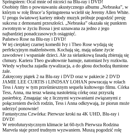
Springsteen: Ocal mnie od nicości na Blu-ray i DVD!
Osobisty film o powstawaniu akustycznego albumu „Nebraska”, w
którym w rolę Bruce’a Springsteena wcielił się Jeremy Allen White.
U progu światowej kariery młody muzyk próbuje pogodzić presję
sukcesu z demonami przeszłości. „Nebraska” okazała się punktem
zwrotnym w życiu Bossa i jest uznawana za jedno z jego
najbardziej ponadczasowych osiągnięć.
Państwo Rose na Blu-ray i DVD!
W tej cierpkiej czarnej komedii Ivy i Theo Rose wydają się
perfekcyjnym małżeństwem. Kochają się, mają udane życie
zawodowe i wspaniałe dzieci. Ale za sielankową fasadą zbierają się
chmury. Kariera Theo gwałtownie hamuje, natomiast Ivy rozkwita.
Wtedy wybucha zajadła rywalizacja, a do głosu dochodzą tłumione
żale.
Zakręcony piątek 2 na Blu-ray i DVD oraz w pakiecie 2 DVD
JAMIE LEE CURTIS i LINDSAY LOHAN powracają w rolach
Tess i Anny w tym prześmiesznym sequelu kultowego filmu. Córka
Tess, Anna, ma teraz własną nastoletnią córkę oraz przyszłą
pasierbicę. Zmagając się z licznymi wyzwaniami związanymi z
połączeniem dwóch rodzin, Tess i Anna odkrywają, że piorun może
uderzyć ponownie!
Fantastyczna Czwórka: Pierwsze kroki na 4K UHD, Blu-ray i
DVD!
W retrofuturystycznym klimacie lat 60-tych Pierwsza Rodzina
Marvela staje przed trudnym wyzwaniem. Muszą pogodzić rolę