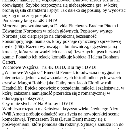
obowiązują. Szybko rozpoczyna się niebezpieczna gra, w której
bronią są siła charakteru i spryt. Jak daleko się posuną, by wydostać
się z tej mrocznej pułapki?
Podziemny krąg na 4K UHD!
Mroczna, przewrotna satyra Davida Finchera z Bradem Pittem i
Edwardem Nortonem w rolach głównych. Popisowy występ
Nortona jako cierpiącego na chroniczną bezsenność
konsumpcyjnego maniaka, który poznaje cynicznego sprzedawcę
mydła (Pitt). Razem wyruszają na buntowniczą, egzystencjalną
krucjatę, która zaprowadzi ich na skraj fizycznych i psychicznych
granic. Ponadto ich relację komplikuje kobieta (Helena Bonham
Carter).
Wichrowe Wzgórza - na 4K UHD, Blu-ray i DVD!
„Wichrowe Wzgórza” Emerald Fennell, to odważna i oryginalna
interpretacja jednej z najwspanialszych historii miłosnych wszech
czasów. Margot Robbie jako Cathy oraz Jacob Elordi w roli
Heathcliffa. Epicka opowieść o pożądaniu, miłości i szaleństwie, w
której zakazana namiętność przeradza się z romantycznej w
odurzającą i toksyczną.
Czy mnie słychac? Na Blu-ray i DVD!
W obliczu rozpadu małżeństwa i kryzysu wieku średniego Alex
(Will Arnett) próbuje odnaleźć sens życia na nowojorskiej scenie
komediowej. Tymczasem Tess (Laura Dern) mierzy się z
poświęceniami, które poniosła dla rodziny. Sytuacja zmusza ich do