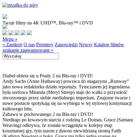
Twoje filmy na 4K UHD™, Blu-ray™ i DVD
Menu »
« Zamknij
O nas
Premiery
Zapowiedzi
Newsy
Katalog filmów
szukanie zaawansowane »
Diabeł ubiera się u Prady 2 na Blu-ray i DVD!
Andy Sachs (Anne Hathaway) powraca do magazynu „Runway”
jako nowa redaktorka działu reportaży. Tymczasem jej legendarna
była szefowa Miranda (Meryl Streep) staje do walki o przyszłość
stworzonego przez siebie medialnego imperium. Znajome twarze i
nowe postacie spotykają się na wybiegu w tej stylowej kontynuacji
kultowego hitu.
Zabawa w pochowanego 2 na Blu-ray i DVD!
Niedługo po krwawym starciu z rodziną Le Domas, Grace (Samara
Weaving) odkrywa, że została wciągnięta w kolejny etap
koszmarnej gry, tym razem z dawno niewidzianą siostrą Faith
(Kathryn Newton) u boku. Grace ma tylko jedną szansę na