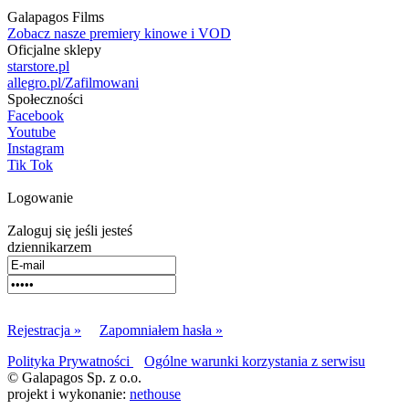
Galapagos Films
Zobacz nasze premiery kinowe i VOD
Oficjalne sklepy
starstore.pl
allegro.pl/Zafilmowani
Społeczności
Facebook
Youtube
Instagram
Tik Tok
Logowanie
Zaloguj się jeśli jesteś
dziennikarzem
Rejestracja »
Zapomniałem hasła »
Polityka Prywatności
Ogólne warunki korzystania z serwisu
© Galapagos Sp. z o.o.
projekt i wykonanie:
nethouse