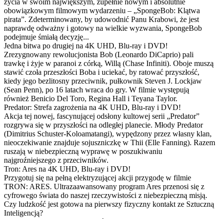
życia w swoim największym, zupełnie nowym i absolutnie
obowiązkowym filmowym wydarzeniu – „SpongeBob: Klątwa
pirata”. Zdeterminowany, by udowodnić Panu Krabowi, że jest
naprawdę odważny i gotowy na wielkie wyzwania, SpongeBob
podejmuje śmiałą decyzję...
Jedna bitwa po drugiej na 4K UHD, Blu-ray i DVD!
Zrezygnowany rewolucjonista Bob (Leonardo DiCaprio) pali
trawkę i żyje w paranoi z córką, Willą (Chase Infiniti). Oboje muszą
stawić czoła przeszłości Boba i uciekać, by ratować przyszłość,
kiedy jego bezlitosny przeciwnik, pułkownik Steven J. Lockjaw
(Sean Penn), po 16 latach wraca do gry. W filmie występują
również Benicio Del Toro, Regina Hall i Teyana Taylor.
Predator: Strefa zagrożenia na 4K UHD, Blu-ray i DVD!
Akcja tej nowej, fascynującej odsłony kultowej serii „Predator”
rozgrywa się w przyszłości na odległej planecie. Młody Predator
(Dimitrius Schuster-Koloamatangi), wypędzony przez własny klan,
nieoczekiwanie znajduje sojuszniczkę w Thii (Elle Fanning). Razem
ruszają w niebezpieczną wyprawę w poszukiwaniu
najgroźniejszego z przeciwników.
Tron: Ares na 4K UHD, Blu-ray i DVD!
Przygotuj się na pełną elektryzującej akcji przygodę w filmie
TRON: ARES. Ultrazaawansowany program Ares przenosi się z
cyfrowego świata do naszej rzeczywistości z niebezpieczną misją.
Czy ludzkość jest gotowa na pierwszy fizyczny kontakt ze Sztuczną
Inteligencją?