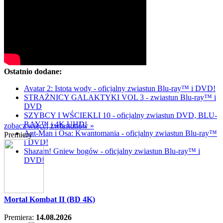
Ostatnio dodane:
Avatar 2: Istota wody - oficjalny zwiastun Blu-ray™ i DVD!
STRAŻNICY GALAKTYKI VOL 3 - zwiastun Blu-ray™ i
DVD
SZYBCY I WŚCIEKLI 10 - oficjalny zwiastun DVD, BLU-
RAY™ i 4K UHD!
zobacz więcej zwiastunów »
Ant-Man i Osa: Kwantomania - oficjalny zwiastun Blu-ray™
Premiery
i DVD!
Shazam! Gniew bogów - oficjalny zwiastun Blu-ray™ i
DVD!
Mortal Kombat II (BD 4K)
Premiera:
14.08.2026