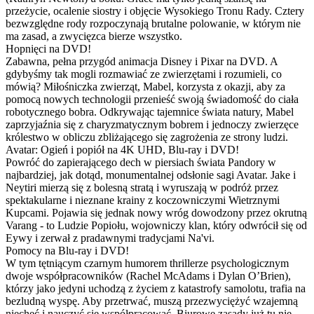
przeżycie, ocalenie siostry i objęcie Wysokiego Tronu Rady. Cztery
bezwzględne rody rozpoczynają brutalne polowanie, w którym nie
ma zasad, a zwycięzca bierze wszystko.
Hopnięci na DVD!
Zabawna, pełna przygód animacja Disney i Pixar na DVD. A
gdybyśmy tak mogli rozmawiać ze zwierzętami i rozumieli, co
mówią? Miłośniczka zwierząt, Mabel, korzysta z okazji, aby za
pomocą nowych technologii przenieść swoją świadomość do ciała
robotycznego bobra. Odkrywając tajemnice świata natury, Mabel
zaprzyjaźnia się z charyzmatycznym bobrem i jednoczy zwierzęce
królestwo w obliczu zbliżającego się zagrożenia ze strony ludzi.
Avatar: Ogień i popiół na 4K UHD, Blu-ray i DVD!
Powróć do zapierającego dech w piersiach świata Pandory w
najbardziej, jak dotąd, monumentalnej odsłonie sagi Avatar. Jake i
Neytiri mierzą się z bolesną stratą i wyruszają w podróż przez
spektakularne i nieznane krainy z koczowniczymi Wietrznymi
Kupcami. Pojawia się jednak nowy wróg dowodzony przez okrutną
Varang - to Ludzie Popiołu, wojowniczy klan, który odwrócił się od
Eywy i zerwał z pradawnymi tradycjami Na'vi.
Pomocy na Blu-ray i DVD!
W tym tętniącym czarnym humorem thrillerze psychologicznym
dwoje współpracowników (Rachel McAdams i Dylan O’Brien),
którzy jako jedyni uchodzą z życiem z katastrofy samolotu, trafia na
bezludną wyspę. Aby przetrwać, muszą przezwyciężyć wzajemną
niechęć i nauczyć się współpracować. Biurowe zasady już tu nie