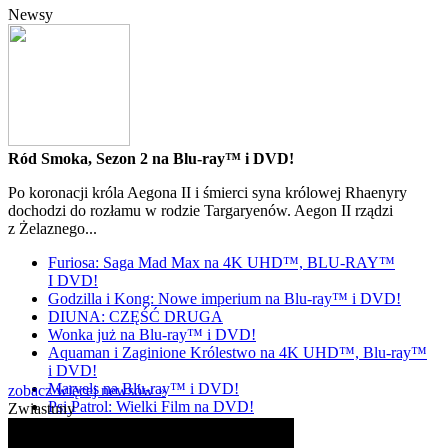
Newsy
Ród Smoka, Sezon 2 na Blu-ray™ i DVD!
Po koronacji króla Aegona II i śmierci syna królowej Rhaenyry
dochodzi do rozłamu w rodzie Targaryenów. Aegon II rządzi
z Żelaznego...
Furiosa: Saga Mad Max na 4K UHD™, BLU-RAY™
I DVD!
Godzilla i Kong: Nowe imperium na Blu-ray™ i DVD!
DIUNA: CZĘŚĆ DRUGA
Wonka już na Blu-ray™ i DVD!
Aquaman i Zaginione Królestwo na 4K UHD™, Blu-ray™
i DVD!
Marvels na Blu-ray™ i DVD!
zobacz więcej newsów »
Psi Patrol: Wielki Film na DVD!
Zwiastuny