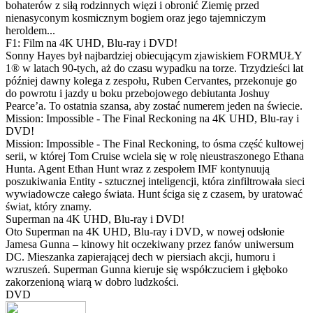
bohaterów z siłą rodzinnych więzi i obronić Ziemię przed
nienasyconym kosmicznym bogiem oraz jego tajemniczym
heroldem...
F1: Film na 4K UHD, Blu-ray i DVD!
Sonny Hayes był najbardziej obiecującym zjawiskiem FORMUŁY
1® w latach 90-tych, aż do czasu wypadku na torze. Trzydzieści lat
później dawny kolega z zespołu, Ruben Cervantes, przekonuje go
do powrotu i jazdy u boku przebojowego debiutanta Joshuy
Pearce’a. To ostatnia szansa, aby zostać numerem jeden na świecie.
Mission: Impossible - The Final Reckoning na 4K UHD, Blu-ray i
DVD!
Mission: Impossible - The Final Reckoning, to ósma część kultowej
serii, w której Tom Cruise wciela się w rolę nieustraszonego Ethana
Hunta. Agent Ethan Hunt wraz z zespołem IMF kontynuują
poszukiwania Entity - sztucznej inteligencji, która zinfiltrowała sieci
wywiadowcze całego świata. Hunt ściga się z czasem, by uratować
świat, który znamy.
Superman na 4K UHD, Blu-ray i DVD!
Oto Superman na 4K UHD, Blu-ray i DVD, w nowej odsłonie
Jamesa Gunna – kinowy hit oczekiwany przez fanów uniwersum
DC. Mieszanka zapierającej dech w piersiach akcji, humoru i
wzruszeń. Superman Gunna kieruje się współczuciem i głęboko
zakorzenioną wiarą w dobro ludzkości.
DVD