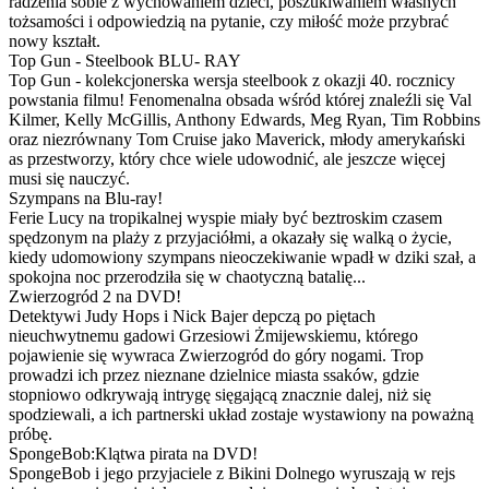
radzenia sobie z wychowaniem dzieci, poszukiwaniem własnych
tożsamości i odpowiedzią na pytanie, czy miłość może przybrać
nowy kształt.
Top Gun - Steelbook BLU- RAY
Top Gun - kolekcjonerska wersja steelbook z okazji 40. rocznicy
powstania filmu! Fenomenalna obsada wśród której znaleźli się Val
Kilmer, Kelly McGillis, Anthony Edwards, Meg Ryan, Tim Robbins
oraz niezrównany Tom Cruise jako Maverick, młody amerykański
as przestworzy, który chce wiele udowodnić, ale jeszcze więcej
musi się nauczyć.
Szympans na Blu-ray!
Ferie Lucy na tropikalnej wyspie miały być beztroskim czasem
spędzonym na plaży z przyjaciółmi, a okazały się walką o życie,
kiedy udomowiony szympans nieoczekiwanie wpadł w dziki szał, a
spokojna noc przerodziła się w chaotyczną batalię...
Zwierzogród 2 na DVD!
Detektywi Judy Hops i Nick Bajer depczą po piętach
nieuchwytnemu gadowi Grzesiowi Żmijewskiemu, którego
pojawienie się wywraca Zwierzogród do góry nogami. Trop
prowadzi ich przez nieznane dzielnice miasta ssaków, gdzie
stopniowo odkrywają intrygę sięgającą znacznie dalej, niż się
spodziewali, a ich partnerski układ zostaje wystawiony na poważną
próbę.
SpongeBob:Klątwa pirata na DVD!
SpongeBob i jego przyjaciele z Bikini Dolnego wyruszają w rejs