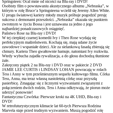
Springsteen: Ocal mnie od nicości na Blu-ray i DVD!
Osobisty film o powstawaniu akustycznego albumu „Nebraska”, w
którym w rolę Bruce’a Springsteena wcielił się Jeremy Allen White.
U progu światowej kariery młody muzyk próbuje pogodzić presję
sukcesu z demonami przeszłości. „Nebraska” okazała się punktem
zwrotnym w życiu Bossa i jest uznawana za jedno z jego
najbardziej ponadczasowych osiągnięć.
Państwo Rose na Blu-ray i DVD!
W tej cierpkiej czarnej komedii Ivy i Theo Rose wydają się
perfekcyjnym małżeństwem. Kochają się, mają udane życie
zawodowe i wspaniałe dzieci. Ale za sielankową fasadą zbierają się
chmury. Kariera Theo gwałtownie hamuje, natomiast Ivy rozkwita.
Wtedy wybucha zajadła rywalizacja, a do głosu dochodzą tłumione
żale.
Zakręcony piątek 2 na Blu-ray i DVD oraz w pakiecie 2 DVD
JAMIE LEE CURTIS i LINDSAY LOHAN powracają w rolach
Tess i Anny w tym prześmiesznym sequelu kultowego filmu. Córka
Tess, Anna, ma teraz własną nastoletnią córkę oraz przyszłą
pasierbicę. Zmagając się z licznymi wyzwaniami związanymi z
połączeniem dwóch rodzin, Tess i Anna odkrywają, że piorun może
uderzyć ponownie!
Fantastyczna Czwórka: Pierwsze kroki na 4K UHD, Blu-ray i
DVD!
W retrofuturystycznym klimacie lat 60-tych Pierwsza Rodzina
Marvela staje przed trudnym wyzwaniem. Muszą pogodzić rolę