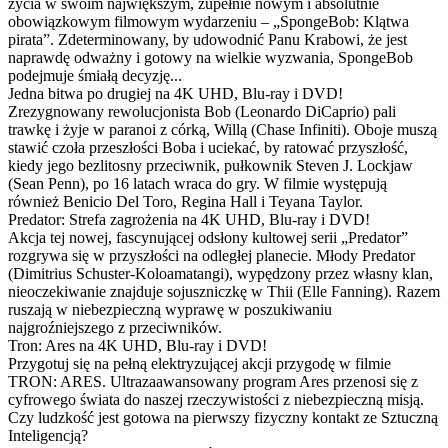
życia w swoim największym, zupełnie nowym i absolutnie
obowiązkowym filmowym wydarzeniu – „SpongeBob: Klątwa
pirata”. Zdeterminowany, by udowodnić Panu Krabowi, że jest
naprawdę odważny i gotowy na wielkie wyzwania, SpongeBob
podejmuje śmiałą decyzję...
Jedna bitwa po drugiej na 4K UHD, Blu-ray i DVD!
Zrezygnowany rewolucjonista Bob (Leonardo DiCaprio) pali
trawkę i żyje w paranoi z córką, Willą (Chase Infiniti). Oboje muszą
stawić czoła przeszłości Boba i uciekać, by ratować przyszłość,
kiedy jego bezlitosny przeciwnik, pułkownik Steven J. Lockjaw
(Sean Penn), po 16 latach wraca do gry. W filmie występują
również Benicio Del Toro, Regina Hall i Teyana Taylor.
Predator: Strefa zagrożenia na 4K UHD, Blu-ray i DVD!
Akcja tej nowej, fascynującej odsłony kultowej serii „Predator”
rozgrywa się w przyszłości na odległej planecie. Młody Predator
(Dimitrius Schuster-Koloamatangi), wypędzony przez własny klan,
nieoczekiwanie znajduje sojuszniczkę w Thii (Elle Fanning). Razem
ruszają w niebezpieczną wyprawę w poszukiwaniu
najgroźniejszego z przeciwników.
Tron: Ares na 4K UHD, Blu-ray i DVD!
Przygotuj się na pełną elektryzującej akcji przygodę w filmie
TRON: ARES. Ultrazaawansowany program Ares przenosi się z
cyfrowego świata do naszej rzeczywistości z niebezpieczną misją.
Czy ludzkość jest gotowa na pierwszy fizyczny kontakt ze Sztuczną
Inteligencją?