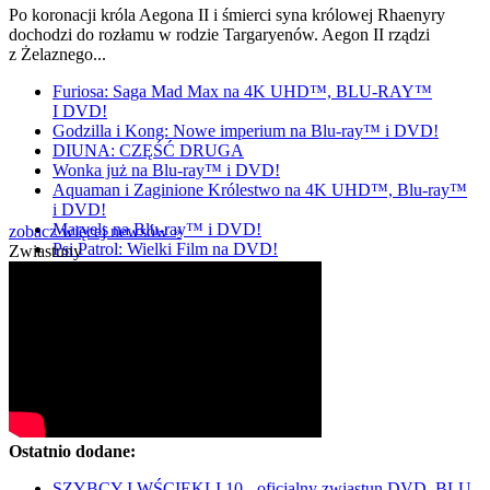
Po koronacji króla Aegona II i śmierci syna królowej Rhaenyry
dochodzi do rozłamu w rodzie Targaryenów. Aegon II rządzi
z Żelaznego...
Furiosa: Saga Mad Max na 4K UHD™, BLU-RAY™
I DVD!
Godzilla i Kong: Nowe imperium na Blu-ray™ i DVD!
DIUNA: CZĘŚĆ DRUGA
Wonka już na Blu-ray™ i DVD!
Aquaman i Zaginione Królestwo na 4K UHD™, Blu-ray™
i DVD!
Marvels na Blu-ray™ i DVD!
zobacz więcej newsów »
Psi Patrol: Wielki Film na DVD!
Zwiastuny
Ostatnio dodane:
SZYBCY I WŚCIEKLI 10 - oficjalny zwiastun DVD, BLU-