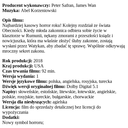
Producent wykonawczy:
Peter Safran, James Wan
Muzyka:
Abel Korzeniowski
Opis filmu:
Najbardziej kasowy horror roku! Kolejny rozdział ze świata
Obecności. Kiedy młoda zakonnica odbiera sobie życie w
klasztorze w Rumunii, nękany zmorami z przeszłości ksiądz i
nowicjuszka, która ma właśnie złożyć śluby zakonne, zostają
wysłani przez Watykan, aby zbadać tę sprawę. Wspólnie odkrywają
mroczny sekret zakonu.
Rok produkcji:
2018
Kraj produkcji:
USA
Czas trwania filmu:
92 min.
Wersja wydania:
1
Wersje językowe filmu:
polska, angielska, rosyjska, turecka
Dźwięk wersji oryginalnej filmu:
Dolby Digital 5.1
Napisy:
słoweńskie, estońskie, litewskie, łotewskie, angielskie,
polskie, rosyjskie, tureckie, bułgarskie, chorwackie
Wersja dla niesłyszących:
agielska
Licencja:
film do sprzedaży detalicznej bez licencji do
wypożyczania
Dodatki:
Nowy symbol horroru;