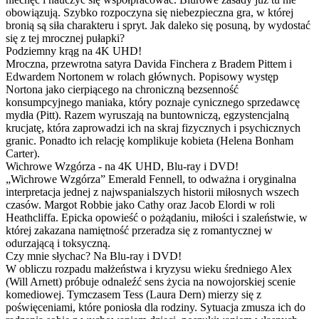
obowiązują. Szybko rozpoczyna się niebezpieczna gra, w której
bronią są siła charakteru i spryt. Jak daleko się posuną, by wydostać
się z tej mrocznej pułapki?
Podziemny krąg na 4K UHD!
Mroczna, przewrotna satyra Davida Finchera z Bradem Pittem i
Edwardem Nortonem w rolach głównych. Popisowy występ
Nortona jako cierpiącego na chroniczną bezsenność
konsumpcyjnego maniaka, który poznaje cynicznego sprzedawcę
mydła (Pitt). Razem wyruszają na buntowniczą, egzystencjalną
krucjatę, która zaprowadzi ich na skraj fizycznych i psychicznych
granic. Ponadto ich relację komplikuje kobieta (Helena Bonham
Carter).
Wichrowe Wzgórza - na 4K UHD, Blu-ray i DVD!
„Wichrowe Wzgórza” Emerald Fennell, to odważna i oryginalna
interpretacja jednej z najwspanialszych historii miłosnych wszech
czasów. Margot Robbie jako Cathy oraz Jacob Elordi w roli
Heathcliffa. Epicka opowieść o pożądaniu, miłości i szaleństwie, w
której zakazana namiętność przeradza się z romantycznej w
odurzającą i toksyczną.
Czy mnie słychac? Na Blu-ray i DVD!
W obliczu rozpadu małżeństwa i kryzysu wieku średniego Alex
(Will Arnett) próbuje odnaleźć sens życia na nowojorskiej scenie
komediowej. Tymczasem Tess (Laura Dern) mierzy się z
poświęceniami, które poniosła dla rodziny. Sytuacja zmusza ich do