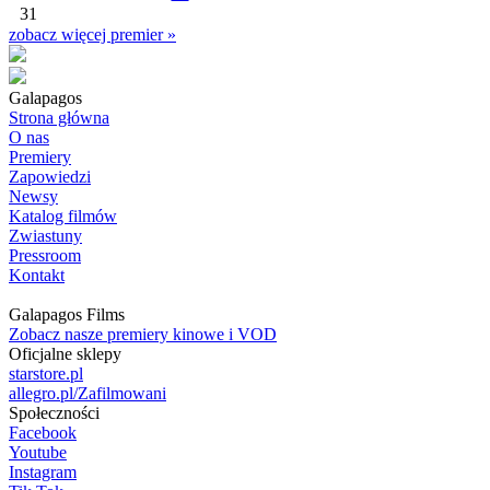
31
zobacz więcej premier »
Galapagos
Strona główna
O nas
Premiery
Zapowiedzi
Newsy
Katalog filmów
Zwiastuny
Pressroom
Kontakt
Galapagos Films
Zobacz nasze premiery kinowe i VOD
Oficjalne sklepy
starstore.pl
allegro.pl/Zafilmowani
Społeczności
Facebook
Youtube
Instagram