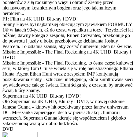
bohaterów z siłą rodzinnych więzi i obronić Ziemię przed
nienasyconym kosmicznym bogiem oraz jego tajemniczym
heroldem...
F1: Film na 4K UHD, Blu-ray i DVD!
Sonny Hayes był najbardziej obiecującym zjawiskiem FORMUŁY
1® w latach 90-tych, aż do czasu wypadku na torze. Trzydzieści lat
później dawny kolega z zespołu, Ruben Cervantes, przekonuje go
do powrotu i jazdy u boku przebojowego debiutanta Joshuy
Pearce’a. To ostatnia szansa, aby zostać numerem jeden na świecie.
Mission: Impossible - The Final Reckoning na 4K UHD, Blu-ray i
DVD!
Mission: Impossible - The Final Reckoning, to ósma część kultowej
serii, w której Tom Cruise wciela się w rolę nieustraszonego Ethana
Hunta. Agent Ethan Hunt wraz z zespołem IMF kontynuują
poszukiwania Entity - sztucznej inteligencji, która zinfiltrowała sieci
wywiadowcze całego świata. Hunt ściga się z czasem, by uratować
świat, który znamy.
Superman na 4K UHD, Blu-ray i DVD!
Oto Superman na 4K UHD, Blu-ray i DVD, w nowej odsłonie
Jamesa Gunna – kinowy hit oczekiwany przez fanów uniwersum
DC. Mieszanka zapierającej dech w piersiach akcji, humoru i
wzruszeń. Superman Gunna kieruje się współczuciem i głęboko
zakorzenioną wiarą w dobro ludzkości.
DVD