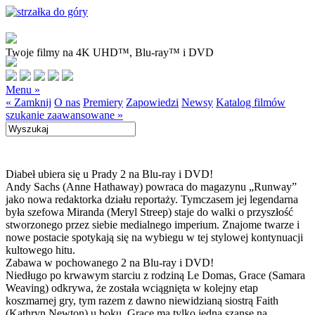
Twoje filmy na 4K UHD™, Blu-ray™ i DVD
Menu »
« Zamknij
O nas
Premiery
Zapowiedzi
Newsy
Katalog filmów
szukanie zaawansowane »
Diabeł ubiera się u Prady 2 na Blu-ray i DVD!
Andy Sachs (Anne Hathaway) powraca do magazynu „Runway”
jako nowa redaktorka działu reportaży. Tymczasem jej legendarna
była szefowa Miranda (Meryl Streep) staje do walki o przyszłość
stworzonego przez siebie medialnego imperium. Znajome twarze i
nowe postacie spotykają się na wybiegu w tej stylowej kontynuacji
kultowego hitu.
Zabawa w pochowanego 2 na Blu-ray i DVD!
Niedługo po krwawym starciu z rodziną Le Domas, Grace (Samara
Weaving) odkrywa, że została wciągnięta w kolejny etap
koszmarnej gry, tym razem z dawno niewidzianą siostrą Faith
(Kathryn Newton) u boku. Grace ma tylko jedną szansę na