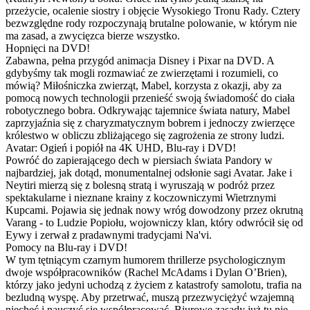
przeżycie, ocalenie siostry i objęcie Wysokiego Tronu Rady. Cztery
bezwzględne rody rozpoczynają brutalne polowanie, w którym nie
ma zasad, a zwycięzca bierze wszystko.
Hopnięci na DVD!
Zabawna, pełna przygód animacja Disney i Pixar na DVD. A
gdybyśmy tak mogli rozmawiać ze zwierzętami i rozumieli, co
mówią? Miłośniczka zwierząt, Mabel, korzysta z okazji, aby za
pomocą nowych technologii przenieść swoją świadomość do ciała
robotycznego bobra. Odkrywając tajemnice świata natury, Mabel
zaprzyjaźnia się z charyzmatycznym bobrem i jednoczy zwierzęce
królestwo w obliczu zbliżającego się zagrożenia ze strony ludzi.
Avatar: Ogień i popiół na 4K UHD, Blu-ray i DVD!
Powróć do zapierającego dech w piersiach świata Pandory w
najbardziej, jak dotąd, monumentalnej odsłonie sagi Avatar. Jake i
Neytiri mierzą się z bolesną stratą i wyruszają w podróż przez
spektakularne i nieznane krainy z koczowniczymi Wietrznymi
Kupcami. Pojawia się jednak nowy wróg dowodzony przez okrutną
Varang - to Ludzie Popiołu, wojowniczy klan, który odwrócił się od
Eywy i zerwał z pradawnymi tradycjami Na'vi.
Pomocy na Blu-ray i DVD!
W tym tętniącym czarnym humorem thrillerze psychologicznym
dwoje współpracowników (Rachel McAdams i Dylan O’Brien),
którzy jako jedyni uchodzą z życiem z katastrofy samolotu, trafia na
bezludną wyspę. Aby przetrwać, muszą przezwyciężyć wzajemną
niechęć i nauczyć się współpracować. Biurowe zasady już tu nie