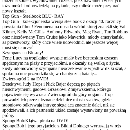
radzenia sobie z wychowaniem dzieci, poszukiwaniem własnych
tożsamości i odpowiedzią na pytanie, czy miłość może przybrać
nowy kształt.
Top Gun - Steelbook BLU- RAY
Top Gun - kolekcjonerska wersja steelbook z okazji 40. rocznicy
powstania filmu! Fenomenalna obsada wśród której znaleźli się Val
Kilmer, Kelly McGillis, Anthony Edwards, Meg Ryan, Tim Robbins
oraz niezrównany Tom Cruise jako Maverick, młody amerykański
as przestworzy, który chce wiele udowodnić, ale jeszcze więcej
musi się nauczyć.
Szympans na Blu-ray!
Ferie Lucy na tropikalnej wyspie miały być beztroskim czasem
spędzonym na plaży z przyjaciółmi, a okazały się walką o życie,
kiedy udomowiony szympans nieoczekiwanie wpadł w dziki szał, a
spokojna noc przerodziła się w chaotyczną batalię...
Zwierzogród 2 na DVD!
Detektywi Judy Hops i Nick Bajer depczą po piętach
nieuchwytnemu gadowi Grzesiowi Żmijewskiemu, którego
pojawienie się wywraca Zwierzogród do góry nogami. Trop
prowadzi ich przez nieznane dzielnice miasta ssaków, gdzie
stopniowo odkrywają intrygę sięgającą znacznie dalej, niż się
spodziewali, a ich partnerski układ zostaje wystawiony na poważną
próbę.
SpongeBob:Klątwa pirata na DVD!
SpongeBob i jego przyjaciele z Bikini Dolnego wyruszają w rejs