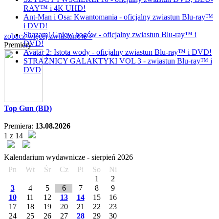
RAY™ i 4K UHD!
Ant-Man i Osa: Kwantomania - oficjalny zwiastun Blu-ray™
i DVD!
Shazam! Gniew bogów - oficjalny zwiastun Blu-ray™ i
zobacz więcej zwiastunów »
DVD!
Premiery
Avatar 2: Istota wody - oficjalny zwiastun Blu-ray™ i DVD!
STRAŻNICY GALAKTYKI VOL 3 - zwiastun Blu-ray™ i
DVD
Top Gun (BD)
Premiera:
13.08.2026
1 z 14
Kalendarium wydawnicze -
sierpień
2026
Pn
Wt
Śr
Cz
Pi
So
Ni
1
2
3
4
5
6
7
8
9
10
11
12
13
14
15
16
17
18
19
20
21
22
23
24
25
26
27
28
29
30