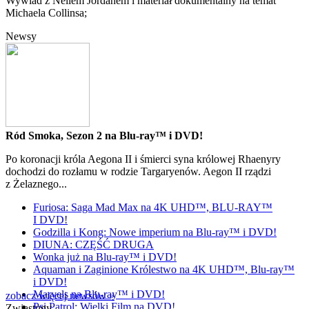
Wywiad z Neilem Jordanem i materiał dokumentalny na temat
Michaela Collinsa;
Newsy
Ród Smoka, Sezon 2 na Blu-ray™ i DVD!
Po koronacji króla Aegona II i śmierci syna królowej Rhaenyry
dochodzi do rozłamu w rodzie Targaryenów. Aegon II rządzi
z Żelaznego...
Furiosa: Saga Mad Max na 4K UHD™, BLU-RAY™
I DVD!
Godzilla i Kong: Nowe imperium na Blu-ray™ i DVD!
DIUNA: CZĘŚĆ DRUGA
Wonka już na Blu-ray™ i DVD!
Aquaman i Zaginione Królestwo na 4K UHD™, Blu-ray™
i DVD!
Marvels na Blu-ray™ i DVD!
zobacz więcej newsów »
Psi Patrol: Wielki Film na DVD!
Zwiastuny