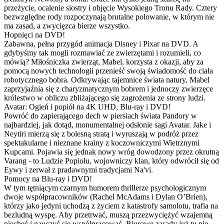
przeżycie, ocalenie siostry i objęcie Wysokiego Tronu Rady. Cztery
bezwzględne rody rozpoczynają brutalne polowanie, w którym nie
ma zasad, a zwycięzca bierze wszystko.
Hopnięci na DVD!
Zabawna, pełna przygód animacja Disney i Pixar na DVD. A
gdybyśmy tak mogli rozmawiać ze zwierzętami i rozumieli, co
mówią? Miłośniczka zwierząt, Mabel, korzysta z okazji, aby za
pomocą nowych technologii przenieść swoją świadomość do ciała
robotycznego bobra. Odkrywając tajemnice świata natury, Mabel
zaprzyjaźnia się z charyzmatycznym bobrem i jednoczy zwierzęce
królestwo w obliczu zbliżającego się zagrożenia ze strony ludzi.
Avatar: Ogień i popiół na 4K UHD, Blu-ray i DVD!
Powróć do zapierającego dech w piersiach świata Pandory w
najbardziej, jak dotąd, monumentalnej odsłonie sagi Avatar. Jake i
Neytiri mierzą się z bolesną stratą i wyruszają w podróż przez
spektakularne i nieznane krainy z koczowniczymi Wietrznymi
Kupcami. Pojawia się jednak nowy wróg dowodzony przez okrutną
Varang - to Ludzie Popiołu, wojowniczy klan, który odwrócił się od
Eywy i zerwał z pradawnymi tradycjami Na'vi.
Pomocy na Blu-ray i DVD!
W tym tętniącym czarnym humorem thrillerze psychologicznym
dwoje współpracowników (Rachel McAdams i Dylan O’Brien),
którzy jako jedyni uchodzą z życiem z katastrofy samolotu, trafia na
bezludną wyspę. Aby przetrwać, muszą przezwyciężyć wzajemną
niechęć i nauczyć się współpracować. Biurowe zasady już tu nie