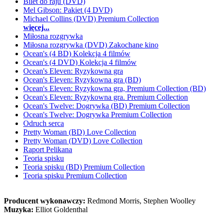
Bilet do raju (DVD)
Mel Gibson: Pakiet (4 DVD)
Michael Collins (DVD) Premium Collection
więcej...
Miłosna rozgrywka
Miłosna rozgrywka (DVD) Zakochane kino
Ocean's (4 BD) Kolekcja 4 filmów
Ocean's (4 DVD) Kolekcja 4 filmów
Ocean's Eleven: Ryzykowna gra
Ocean's Eleven: Ryzykowna gra (BD)
Ocean's Eleven: Ryzykowna gra, Premium Collection (BD)
Ocean's Eleven: Ryzykowna gra. Premium Collection
Ocean's Twelve: Dogrywka (BD) Premium Collection
Ocean's Twelve: Dogrywka Premium Collection
Odruch serca
Pretty Woman (BD) Love Collection
Pretty Woman (DVD) Love Collection
Raport Pelikana
Teoria spisku
Teoria spisku (BD) Premium Collection
Teoria spisku Premium Collection
Producent wykonawczy:
Redmond Morris, Stephen Woolley
Muzyka:
Elliot Goldenthal