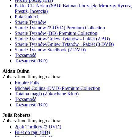
Nocny pościg (BD)
Pakiet Ch. Nolan (6BD: Batman Początek, Mroczny Rycerz,
Prestiż, Incepcja)
Pula śmierci
Starcie Tytanów
Starcie Tytanów (2 DVD) Premium Collection
Starcie Tytanów (BD) Premium Collection
Starcie Tytanów/Gniew Tytanów - Pakiet (2 BD)
Starcie Tytanów/Gniew Tytanów - Pakiet (3 DVD)
Starcie Tytanów Steelbook (2 DVD)
Tożsamość
Tożsamość (BD)
Aidan Quinn
Zobacz inne filmy tego aktora:
Empire Falls
Michael Collins (DVD) Premium Collection
Totalna magia (Zakochane Kino)
Tożsamość
Tożsamość (BD)
Julia Roberts
Zobacz inne filmy tego aktora:
2pak Thrillery (2 DVD)
Bilet do raju (BD)