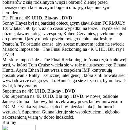
bohaterów z siłą rodzinnych więzi i obronić Ziemię przed
nienasyconym kosmicznym bogiem oraz jego tajemniczym
heroldem...
F1: Film na 4K UHD, Blu-ray i DVD!
Sonny Hayes był najbardziej obiecującym zjawiskiem FORMUŁY
1® w latach 90-tych, aż do czasu wypadku na torze. Trzydzieści lat
później dawny kolega z zespołu, Ruben Cervantes, przekonuje go
do powrotu i jazdy u boku przebojowego debiutanta Joshuy
Pearce’a. To ostatnia szansa, aby zostać numerem jeden na świecie.
Mission: Impossible - The Final Reckoning na 4K UHD, Blu-ray i
DVD!
Mission: Impossible - The Final Reckoning, to ósma część kultowej
serii, w której Tom Cruise wciela się w rolę nieustraszonego Ethana
Hunta. Agent Ethan Hunt wraz z zespołem IMF kontynuują
poszukiwania Entity - sztucznej inteligencji, która zinfiltrowała sieci
wywiadowcze całego świata. Hunt ściga się z czasem, by uratować
świat, który znamy.
Superman na 4K UHD, Blu-ray i DVD!
Oto Superman na 4K UHD, Blu-ray i DVD, w nowej odsłonie
Jamesa Gunna – kinowy hit oczekiwany przez fanów uniwersum
DC. Mieszanka zapierającej dech w piersiach akcji, humoru i
wzruszeń. Superman Gunna kieruje się współczuciem i głęboko
zakorzenioną wiarą w dobro ludzkości.
Blu-ray