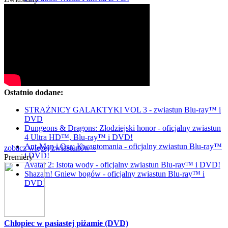
Ostatnio dodane:
STRAŻNICY GALAKTYKI VOL 3 - zwiastun Blu-ray™ i
DVD
Dungeons & Dragons: Złodziejski honor - oficjalny zwiastun
4 Ultra HD™, Blu-ray™ i DVD!
Ant-Man i Osa: Kwantomania - oficjalny zwiastun Blu-ray™
zobacz więcej zwiastunów »
i DVD!
Premiery
Avatar 2: Istota wody - oficjalny zwiastun Blu-ray™ i DVD!
Shazam! Gniew bogów - oficjalny zwiastun Blu-ray™ i
DVD!
Chłopiec w pasiastej piżamie (DVD)