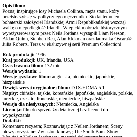
Opis filmu:
Poznaj inspirujące losy Michaela Collinsa, męża stanu, który
przeistoczył się w politycznego męczennika. Sto lat temu ten
bohaterski założyciel Irlandzkiej Armii Republikańskiej wszczął
walkę o niepodległość Irlandii. W epickim obrazie historycznym
wyreżyserowanym przez Neila Jordana wystąpili Liam Neeson,
Aidan Quinn, Stephen Rea, Alan Rickman oraz laureatka Oscara®
Julia Roberts. Teraz w eksluzywnej serii Premium Collection!
Rok produkcji:
1996
Kraj produkcji:
UK, Irlandia, USA
Czas trwania filmu:
132 min.
Wersja wydania:
1
Wersje językowe filmu:
angielska, niemieckie, japońskie,
hiszpańskie
Dźwięk wersji oryginalnej filmu:
DTS-HDMA 5.1
Napisy:
chińskie, tajskie, koreańskie, japońskie, angielskie, polskie,
tureckie, czeskie, francuskie, niemieckie, hiszpańskie
Wersja dla niesłyszących:
Niemiecka, Angielska
Licencja:
film do sprzedaży detalicznej bez licencji do
wypożyczania
Dodatki:
Komentarz reżysera; Rozmawiając z Neilem Jordanem; Sceny
niewykorzystane; Zwiastun kinowy; The South Bank Show: