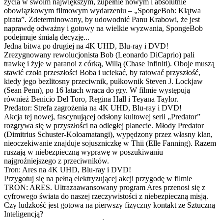
życia w swoim największym, zupełnie nowym i absolutnie
obowiązkowym filmowym wydarzeniu – „SpongeBob: Klątwa
pirata”. Zdeterminowany, by udowodnić Panu Krabowi, że jest
naprawdę odważny i gotowy na wielkie wyzwania, SpongeBob
podejmuje śmiałą decyzję...
Jedna bitwa po drugiej na 4K UHD, Blu-ray i DVD!
Zrezygnowany rewolucjonista Bob (Leonardo DiCaprio) pali
trawkę i żyje w paranoi z córką, Willą (Chase Infiniti). Oboje muszą
stawić czoła przeszłości Boba i uciekać, by ratować przyszłość,
kiedy jego bezlitosny przeciwnik, pułkownik Steven J. Lockjaw
(Sean Penn), po 16 latach wraca do gry. W filmie występują
również Benicio Del Toro, Regina Hall i Teyana Taylor.
Predator: Strefa zagrożenia na 4K UHD, Blu-ray i DVD!
Akcja tej nowej, fascynującej odsłony kultowej serii „Predator”
rozgrywa się w przyszłości na odległej planecie. Młody Predator
(Dimitrius Schuster-Koloamatangi), wypędzony przez własny klan,
nieoczekiwanie znajduje sojuszniczkę w Thii (Elle Fanning). Razem
ruszają w niebezpieczną wyprawę w poszukiwaniu
najgroźniejszego z przeciwników.
Tron: Ares na 4K UHD, Blu-ray i DVD!
Przygotuj się na pełną elektryzującej akcji przygodę w filmie
TRON: ARES. Ultrazaawansowany program Ares przenosi się z
cyfrowego świata do naszej rzeczywistości z niebezpieczną misją.
Czy ludzkość jest gotowa na pierwszy fizyczny kontakt ze Sztuczną
Inteligencją?