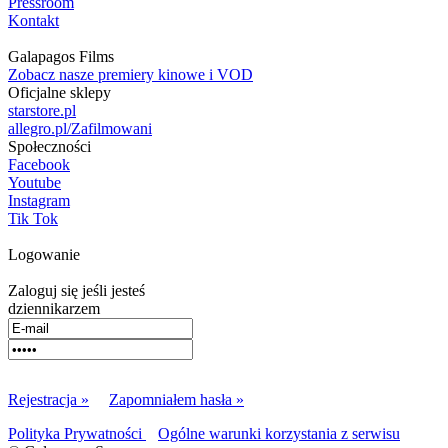
Pressroom
Kontakt
Galapagos Films
Zobacz nasze premiery kinowe i VOD
Oficjalne sklepy
starstore.pl
allegro.pl/Zafilmowani
Społeczności
Facebook
Youtube
Instagram
Tik Tok
Logowanie
Zaloguj się jeśli jesteś
dziennikarzem
Rejestracja »
Zapomniałem hasła »
Polityka Prywatności
Ogólne warunki korzystania z serwisu