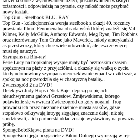
radzenia sobie z wychowaniem dzieci, poszukiwaniem własnych
tożsamości i odpowiedzią na pytanie, czy miłość może przybrać
nowy kształt.
Top Gun - Steelbook BLU- RAY
Top Gun - kolekcjonerska wersja steelbook z okazji 40. rocznicy
powstania filmu! Fenomenalna obsada wśród której znaleźli się Val
Kilmer, Kelly McGillis, Anthony Edwards, Meg Ryan, Tim Robbins
oraz niezrównany Tom Cruise jako Maverick, młody amerykański
as przestworzy, który chce wiele udowodnić, ale jeszcze więcej
musi się nauczyć.
Szympans na Blu-ray!
Ferie Lucy na tropikalnej wyspie miały być beztroskim czasem
spędzonym na plaży z przyjaciółmi, a okazały się walką o życie,
kiedy udomowiony szympans nieoczekiwanie wpadł w dziki szał, a
spokojna noc przerodziła się w chaotyczną batalię...
Zwierzogród 2 na DVD!
Detektywi Judy Hops i Nick Bajer depczą po piętach
nieuchwytnemu gadowi Grzesiowi Żmijewskiemu, którego
pojawienie się wywraca Zwierzogród do góry nogami. Trop
prowadzi ich przez nieznane dzielnice miasta ssaków, gdzie
stopniowo odkrywają intrygę sięgającą znacznie dalej, niż się
spodziewali, a ich partnerski układ zostaje wystawiony na poważną
próbę.
SpongeBob:Klątwa pirata na DVD!
SpongeBob i jego przyjaciele z Bikini Dolnego wyruszają w rejs