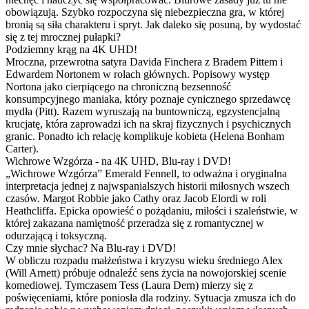
obowiązują. Szybko rozpoczyna się niebezpieczna gra, w której
bronią są siła charakteru i spryt. Jak daleko się posuną, by wydostać
się z tej mrocznej pułapki?
Podziemny krąg na 4K UHD!
Mroczna, przewrotna satyra Davida Finchera z Bradem Pittem i
Edwardem Nortonem w rolach głównych. Popisowy występ
Nortona jako cierpiącego na chroniczną bezsenność
konsumpcyjnego maniaka, który poznaje cynicznego sprzedawcę
mydła (Pitt). Razem wyruszają na buntowniczą, egzystencjalną
krucjatę, która zaprowadzi ich na skraj fizycznych i psychicznych
granic. Ponadto ich relację komplikuje kobieta (Helena Bonham
Carter).
Wichrowe Wzgórza - na 4K UHD, Blu-ray i DVD!
„Wichrowe Wzgórza” Emerald Fennell, to odważna i oryginalna
interpretacja jednej z najwspanialszych historii miłosnych wszech
czasów. Margot Robbie jako Cathy oraz Jacob Elordi w roli
Heathcliffa. Epicka opowieść o pożądaniu, miłości i szaleństwie, w
której zakazana namiętność przeradza się z romantycznej w
odurzającą i toksyczną.
Czy mnie słychac? Na Blu-ray i DVD!
W obliczu rozpadu małżeństwa i kryzysu wieku średniego Alex
(Will Arnett) próbuje odnaleźć sens życia na nowojorskiej scenie
komediowej. Tymczasem Tess (Laura Dern) mierzy się z
poświęceniami, które poniosła dla rodziny. Sytuacja zmusza ich do