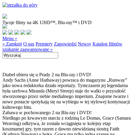
Twoje filmy na 4K UHD™, Blu-ray™ i DVD
Menu »
« Zamknij
O nas
Premiery
Zapowiedzi
Newsy
Katalog filmów
szukanie zaawansowane »
Diabeł ubiera się u Prady 2 na Blu-ray i DVD!
Andy Sachs (Anne Hathaway) powraca do magazynu „Runway”
jako nowa redaktorka działu reportaży. Tymczasem jej legendarna
była szefowa Miranda (Meryl Streep) staje do walki o przyszłość
stworzonego przez siebie medialnego imperium. Znajome twarze i
nowe postacie spotykają się na wybiegu w tej stylowej kontynuacji
kultowego hitu.
Zabawa w pochowanego 2 na Blu-ray i DVD!
Niedługo po krwawym starciu z rodziną Le Domas, Grace (Samara
Weaving) odkrywa, że została wciągnięta w kolejny etap
koszmarnej gry, tym razem z dawno niewidzianą siostrą Faith
(Kathryn Newton) u boku. Grace ma tylko jedną szansę na