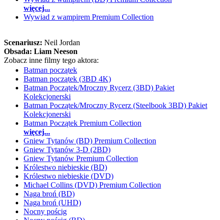
więcej...
Wywiad z wampirem Premium Collection
Scenariusz:
Neil Jordan
Obsada:
Liam Neeson
Zobacz inne filmy tego aktora:
Batman początek
Batman początek (3BD 4K)
Batman Początek/Mroczny Rycerz (3BD) Pakiet
Kolekcjonerski
Batman Początek/Mroczny Rycerz (Steelbook 3BD) Pakiet
Kolekcjonerski
Batman Początek Premium Collection
więcej...
Gniew Tytanów (BD) Premium Collection
Gniew Tytanów 3-D (2BD)
Gniew Tytanów Premium Collection
Królestwo niebieskie (BD)
Królestwo niebieskie (DVD)
Michael Collins (DVD) Premium Collection
Naga broń (BD)
Naga broń (UHD)
Nocny pościg