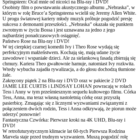
Springsteen: Ocal mnie od nicości na Blu-ray i DVD!
Osobisty film o powstawaniu akustycznego albumu „Nebraska”, w
którym w rolę Bruce’a Springsteena wcielił się Jeremy Allen White.
U progu światowej kariery młody muzyk próbuje pogodzić presję
sukcesu z demonami przeszłości. „Nebraska” okazała się punktem
zwrotnym w życiu Bossa i jest uznawana za jedno z jego
najbardziej ponadczasowych osiągnięć.
Państwo Rose na Blu-ray i DVD!
W tej cierpkiej czarnej komedii Ivy i Theo Rose wydają się
perfekcyjnym małżeństwem. Kochają się, mają udane życie
zawodowe i wspaniałe dzieci. Ale za sielankową fasadą zbierają się
chmury. Kariera Theo gwałtownie hamuje, natomiast Ivy rozkwita.
Wtedy wybucha zajadła rywalizacja, a do głosu dochodzą tłumione
żale.
Zakręcony piątek 2 na Blu-ray i DVD oraz w pakiecie 2 DVD
JAMIE LEE CURTIS i LINDSAY LOHAN powracają w rolach
Tess i Anny w tym prześmiesznym sequelu kultowego filmu. Córka
Tess, Anna, ma teraz własną nastoletnią córkę oraz przyszłą
pasierbicę. Zmagając się z licznymi wyzwaniami związanymi z
połączeniem dwóch rodzin, Tess i Anna odkrywają, że piorun może
uderzyć ponownie!
Fantastyczna Czwórka: Pierwsze kroki na 4K UHD, Blu-ray i
DVD!
W retrofuturystycznym klimacie lat 60-tych Pierwsza Rodzina
Marvela staje przed trudnym wyzwaniem. Muszą pogodzić rolę