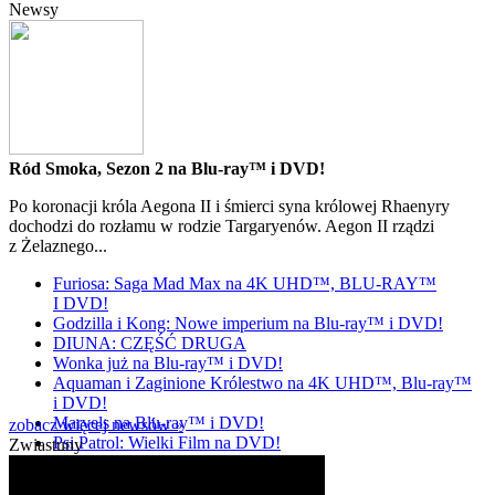
Newsy
Ród Smoka, Sezon 2 na Blu-ray™ i DVD!
Po koronacji króla Aegona II i śmierci syna królowej Rhaenyry
dochodzi do rozłamu w rodzie Targaryenów. Aegon II rządzi
z Żelaznego...
Furiosa: Saga Mad Max na 4K UHD™, BLU-RAY™
I DVD!
Godzilla i Kong: Nowe imperium na Blu-ray™ i DVD!
DIUNA: CZĘŚĆ DRUGA
Wonka już na Blu-ray™ i DVD!
Aquaman i Zaginione Królestwo na 4K UHD™, Blu-ray™
i DVD!
Marvels na Blu-ray™ i DVD!
zobacz więcej newsów »
Psi Patrol: Wielki Film na DVD!
Zwiastuny