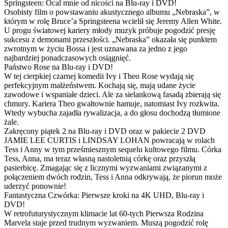
Springsteen: Ocal mnie od nicości na Blu-ray i DVD!
Osobisty film o powstawaniu akustycznego albumu „Nebraska”, w
którym w rolę Bruce’a Springsteena wcielił się Jeremy Allen White.
U progu światowej kariery młody muzyk próbuje pogodzić presję
sukcesu z demonami przeszłości. „Nebraska” okazała się punktem
zwrotnym w życiu Bossa i jest uznawana za jedno z jego
najbardziej ponadczasowych osiągnięć.
Państwo Rose na Blu-ray i DVD!
W tej cierpkiej czarnej komedii Ivy i Theo Rose wydają się
perfekcyjnym małżeństwem. Kochają się, mają udane życie
zawodowe i wspaniałe dzieci. Ale za sielankową fasadą zbierają się
chmury. Kariera Theo gwałtownie hamuje, natomiast Ivy rozkwita.
Wtedy wybucha zajadła rywalizacja, a do głosu dochodzą tłumione
żale.
Zakręcony piątek 2 na Blu-ray i DVD oraz w pakiecie 2 DVD
JAMIE LEE CURTIS i LINDSAY LOHAN powracają w rolach
Tess i Anny w tym prześmiesznym sequelu kultowego filmu. Córka
Tess, Anna, ma teraz własną nastoletnią córkę oraz przyszłą
pasierbicę. Zmagając się z licznymi wyzwaniami związanymi z
połączeniem dwóch rodzin, Tess i Anna odkrywają, że piorun może
uderzyć ponownie!
Fantastyczna Czwórka: Pierwsze kroki na 4K UHD, Blu-ray i
DVD!
W retrofuturystycznym klimacie lat 60-tych Pierwsza Rodzina
Marvela staje przed trudnym wyzwaniem. Muszą pogodzić rolę