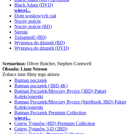
Black Adam (DVD)
więcej...
Dom woskowych ciał
Nocny pościg
Nocny pościg (BD)
Sierota
Tożsamość (BD)
Wyprawa do dżungli (BD)
Wyprawa do dżungli (DVD)
Scenariusz:
Oliver Butcher
, Stephen Cornwell
Obsada:
Liam Neeson
Zobacz inne filmy tego aktora:
Batman początek
Batman początek (3BD 4K)
Batman Początek/Mroczny Rycerz (3BD) Pakiet
Kolekcjonerski
Batman Początek/Mroczny Rycerz (Steelbook 3BD) Pakiet
Kolekcjonerski
Batman Początek Premium Collection
więcej...
Gniew Tytanów (BD) Premium Collection
Gniew Tytanów 3-D (2BD)