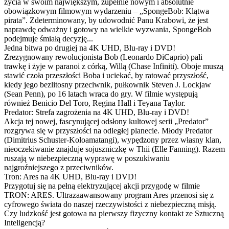
życia w swoim największym, zupełnie nowym i absolutnie
obowiązkowym filmowym wydarzeniu – „SpongeBob: Klątwa
pirata”. Zdeterminowany, by udowodnić Panu Krabowi, że jest
naprawdę odważny i gotowy na wielkie wyzwania, SpongeBob
podejmuje śmiałą decyzję...
Jedna bitwa po drugiej na 4K UHD, Blu-ray i DVD!
Zrezygnowany rewolucjonista Bob (Leonardo DiCaprio) pali
trawkę i żyje w paranoi z córką, Willą (Chase Infiniti). Oboje muszą
stawić czoła przeszłości Boba i uciekać, by ratować przyszłość,
kiedy jego bezlitosny przeciwnik, pułkownik Steven J. Lockjaw
(Sean Penn), po 16 latach wraca do gry. W filmie występują
również Benicio Del Toro, Regina Hall i Teyana Taylor.
Predator: Strefa zagrożenia na 4K UHD, Blu-ray i DVD!
Akcja tej nowej, fascynującej odsłony kultowej serii „Predator”
rozgrywa się w przyszłości na odległej planecie. Młody Predator
(Dimitrius Schuster-Koloamatangi), wypędzony przez własny klan,
nieoczekiwanie znajduje sojuszniczkę w Thii (Elle Fanning). Razem
ruszają w niebezpieczną wyprawę w poszukiwaniu
najgroźniejszego z przeciwników.
Tron: Ares na 4K UHD, Blu-ray i DVD!
Przygotuj się na pełną elektryzującej akcji przygodę w filmie
TRON: ARES. Ultrazaawansowany program Ares przenosi się z
cyfrowego świata do naszej rzeczywistości z niebezpieczną misją.
Czy ludzkość jest gotowa na pierwszy fizyczny kontakt ze Sztuczną
Inteligencją?