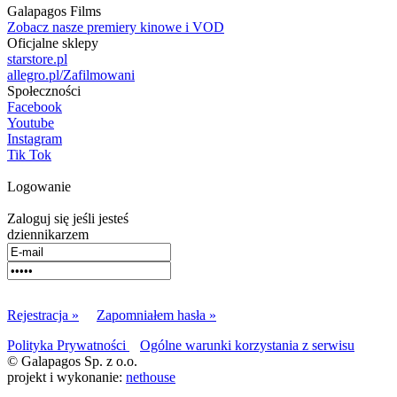
Galapagos Films
Zobacz nasze premiery kinowe i VOD
Oficjalne sklepy
starstore.pl
allegro.pl/Zafilmowani
Społeczności
Facebook
Youtube
Instagram
Tik Tok
Logowanie
Zaloguj się jeśli jesteś
dziennikarzem
Rejestracja »
Zapomniałem hasła »
Polityka Prywatności
Ogólne warunki korzystania z serwisu
© Galapagos Sp. z o.o.
projekt i wykonanie:
nethouse