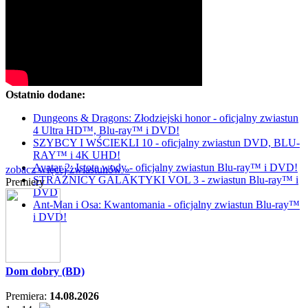
Ostatnio dodane:
Dungeons & Dragons: Złodziejski honor - oficjalny zwiastun
4 Ultra HD™, Blu-ray™ i DVD!
SZYBCY I WŚCIEKLI 10 - oficjalny zwiastun DVD, BLU-
RAY™ i 4K UHD!
Avatar 2: Istota wody - oficjalny zwiastun Blu-ray™ i DVD!
zobacz więcej zwiastunów »
STRAŻNICY GALAKTYKI VOL 3 - zwiastun Blu-ray™ i
Premiery
DVD
Ant-Man i Osa: Kwantomania - oficjalny zwiastun Blu-ray™
i DVD!
Dom dobry (BD)
Premiera:
14.08.2026