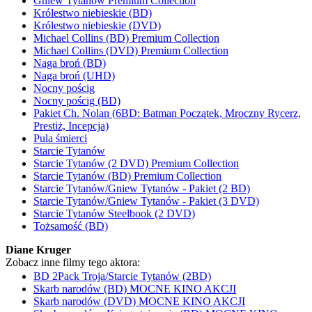
Gniew Tytanów Premium Collection
Królestwo niebieskie (BD)
Królestwo niebieskie (DVD)
Michael Collins (BD) Premium Collection
Michael Collins (DVD) Premium Collection
Naga broń (BD)
Naga broń (UHD)
Nocny pościg
Nocny pościg (BD)
Pakiet Ch. Nolan (6BD: Batman Początek, Mroczny Rycerz,
Prestiż, Incepcja)
Pula śmierci
Starcie Tytanów
Starcie Tytanów (2 DVD) Premium Collection
Starcie Tytanów (BD) Premium Collection
Starcie Tytanów/Gniew Tytanów - Pakiet (2 BD)
Starcie Tytanów/Gniew Tytanów - Pakiet (3 DVD)
Starcie Tytanów Steelbook (2 DVD)
Tożsamość (BD)
Diane Kruger
Zobacz inne filmy tego aktora:
BD 2Pack Troja/Starcie Tytanów (2BD)
Skarb narodów (BD) MOCNE KINO AKCJI
Skarb narodów (DVD) MOCNE KINO AKCJI