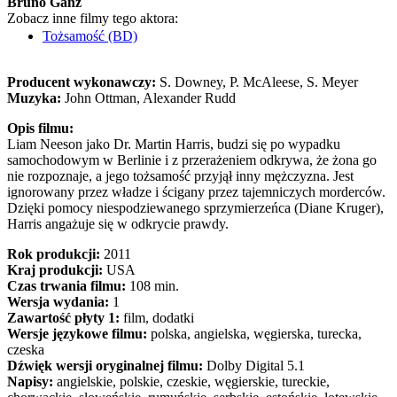
Bruno Ganz
Zobacz inne filmy tego aktora:
Tożsamość (BD)
Producent wykonawczy:
S. Downey, P. McAleese, S. Meyer
Muzyka:
John Ottman, Alexander Rudd
Opis filmu:
Liam Neeson jako Dr. Martin Harris, budzi się po wypadku
samochodowym w Berlinie i z przerażeniem odkrywa, że żona go
nie rozpoznaje, a jego tożsamość przyjął inny mężczyzna. Jest
ignorowany przez władze i ścigany przez tajemniczych morderców.
Dzięki pomocy niespodziewanego sprzymierzeńca (Diane Kruger),
Harris angażuje się w odkrycie prawdy.
Rok produkcji:
2011
Kraj produkcji:
USA
Czas trwania filmu:
108 min.
Wersja wydania:
1
Zawartość płyty 1:
film, dodatki
Wersje językowe filmu:
polska, angielska, węgierska, turecka,
czeska
Dźwięk wersji oryginalnej filmu:
Dolby Digital 5.1
Napisy:
angielskie, polskie, czeskie, węgierskie, tureckie,