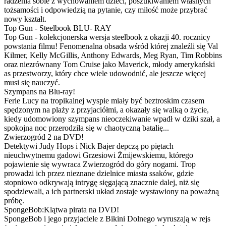
radzenia sobie z wychowaniem dzieci, poszukiwaniem własnych
tożsamości i odpowiedzią na pytanie, czy miłość może przybrać
nowy kształt.
Top Gun - Steelbook BLU- RAY
Top Gun - kolekcjonerska wersja steelbook z okazji 40. rocznicy
powstania filmu! Fenomenalna obsada wśród której znaleźli się Val
Kilmer, Kelly McGillis, Anthony Edwards, Meg Ryan, Tim Robbins
oraz niezrównany Tom Cruise jako Maverick, młody amerykański
as przestworzy, który chce wiele udowodnić, ale jeszcze więcej
musi się nauczyć.
Szympans na Blu-ray!
Ferie Lucy na tropikalnej wyspie miały być beztroskim czasem
spędzonym na plaży z przyjaciółmi, a okazały się walką o życie,
kiedy udomowiony szympans nieoczekiwanie wpadł w dziki szał, a
spokojna noc przerodziła się w chaotyczną batalię...
Zwierzogród 2 na DVD!
Detektywi Judy Hops i Nick Bajer depczą po piętach
nieuchwytnemu gadowi Grzesiowi Żmijewskiemu, którego
pojawienie się wywraca Zwierzogród do góry nogami. Trop
prowadzi ich przez nieznane dzielnice miasta ssaków, gdzie
stopniowo odkrywają intrygę sięgającą znacznie dalej, niż się
spodziewali, a ich partnerski układ zostaje wystawiony na poważną
próbę.
SpongeBob:Klątwa pirata na DVD!
SpongeBob i jego przyjaciele z Bikini Dolnego wyruszają w rejs