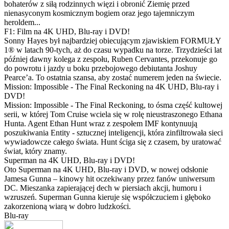
bohaterów z siłą rodzinnych więzi i obronić Ziemię przed
nienasyconym kosmicznym bogiem oraz jego tajemniczym
heroldem...
F1: Film na 4K UHD, Blu-ray i DVD!
Sonny Hayes był najbardziej obiecującym zjawiskiem FORMUŁY
1® w latach 90-tych, aż do czasu wypadku na torze. Trzydzieści lat
później dawny kolega z zespołu, Ruben Cervantes, przekonuje go
do powrotu i jazdy u boku przebojowego debiutanta Joshuy
Pearce’a. To ostatnia szansa, aby zostać numerem jeden na świecie.
Mission: Impossible - The Final Reckoning na 4K UHD, Blu-ray i
DVD!
Mission: Impossible - The Final Reckoning, to ósma część kultowej
serii, w której Tom Cruise wciela się w rolę nieustraszonego Ethana
Hunta. Agent Ethan Hunt wraz z zespołem IMF kontynuują
poszukiwania Entity - sztucznej inteligencji, która zinfiltrowała sieci
wywiadowcze całego świata. Hunt ściga się z czasem, by uratować
świat, który znamy.
Superman na 4K UHD, Blu-ray i DVD!
Oto Superman na 4K UHD, Blu-ray i DVD, w nowej odsłonie
Jamesa Gunna – kinowy hit oczekiwany przez fanów uniwersum
DC. Mieszanka zapierającej dech w piersiach akcji, humoru i
wzruszeń. Superman Gunna kieruje się współczuciem i głęboko
zakorzenioną wiarą w dobro ludzkości.
Blu-ray