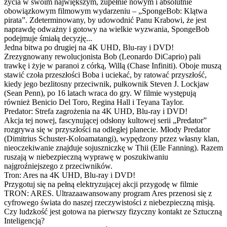
życia w swoim największym, zupełnie nowym i absolutnie
obowiązkowym filmowym wydarzeniu – „SpongeBob: Klątwa
pirata”. Zdeterminowany, by udowodnić Panu Krabowi, że jest
naprawdę odważny i gotowy na wielkie wyzwania, SpongeBob
podejmuje śmiałą decyzję...
Jedna bitwa po drugiej na 4K UHD, Blu-ray i DVD!
Zrezygnowany rewolucjonista Bob (Leonardo DiCaprio) pali
trawkę i żyje w paranoi z córką, Willą (Chase Infiniti). Oboje muszą
stawić czoła przeszłości Boba i uciekać, by ratować przyszłość,
kiedy jego bezlitosny przeciwnik, pułkownik Steven J. Lockjaw
(Sean Penn), po 16 latach wraca do gry. W filmie występują
również Benicio Del Toro, Regina Hall i Teyana Taylor.
Predator: Strefa zagrożenia na 4K UHD, Blu-ray i DVD!
Akcja tej nowej, fascynującej odsłony kultowej serii „Predator”
rozgrywa się w przyszłości na odległej planecie. Młody Predator
(Dimitrius Schuster-Koloamatangi), wypędzony przez własny klan,
nieoczekiwanie znajduje sojuszniczkę w Thii (Elle Fanning). Razem
ruszają w niebezpieczną wyprawę w poszukiwaniu
najgroźniejszego z przeciwników.
Tron: Ares na 4K UHD, Blu-ray i DVD!
Przygotuj się na pełną elektryzującej akcji przygodę w filmie
TRON: ARES. Ultrazaawansowany program Ares przenosi się z
cyfrowego świata do naszej rzeczywistości z niebezpieczną misją.
Czy ludzkość jest gotowa na pierwszy fizyczny kontakt ze Sztuczną
Inteligencją?