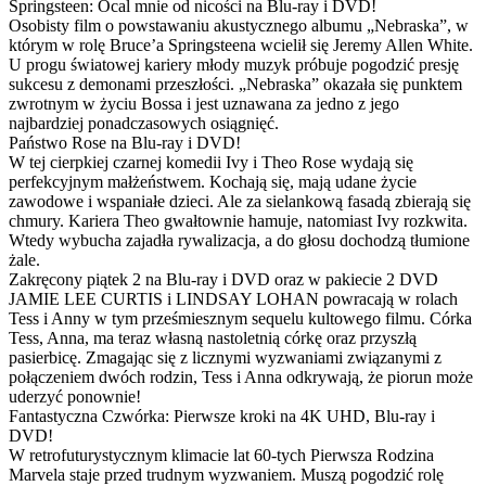
Springsteen: Ocal mnie od nicości na Blu-ray i DVD!
Osobisty film o powstawaniu akustycznego albumu „Nebraska”, w
którym w rolę Bruce’a Springsteena wcielił się Jeremy Allen White.
U progu światowej kariery młody muzyk próbuje pogodzić presję
sukcesu z demonami przeszłości. „Nebraska” okazała się punktem
zwrotnym w życiu Bossa i jest uznawana za jedno z jego
najbardziej ponadczasowych osiągnięć.
Państwo Rose na Blu-ray i DVD!
W tej cierpkiej czarnej komedii Ivy i Theo Rose wydają się
perfekcyjnym małżeństwem. Kochają się, mają udane życie
zawodowe i wspaniałe dzieci. Ale za sielankową fasadą zbierają się
chmury. Kariera Theo gwałtownie hamuje, natomiast Ivy rozkwita.
Wtedy wybucha zajadła rywalizacja, a do głosu dochodzą tłumione
żale.
Zakręcony piątek 2 na Blu-ray i DVD oraz w pakiecie 2 DVD
JAMIE LEE CURTIS i LINDSAY LOHAN powracają w rolach
Tess i Anny w tym prześmiesznym sequelu kultowego filmu. Córka
Tess, Anna, ma teraz własną nastoletnią córkę oraz przyszłą
pasierbicę. Zmagając się z licznymi wyzwaniami związanymi z
połączeniem dwóch rodzin, Tess i Anna odkrywają, że piorun może
uderzyć ponownie!
Fantastyczna Czwórka: Pierwsze kroki na 4K UHD, Blu-ray i
DVD!
W retrofuturystycznym klimacie lat 60-tych Pierwsza Rodzina
Marvela staje przed trudnym wyzwaniem. Muszą pogodzić rolę