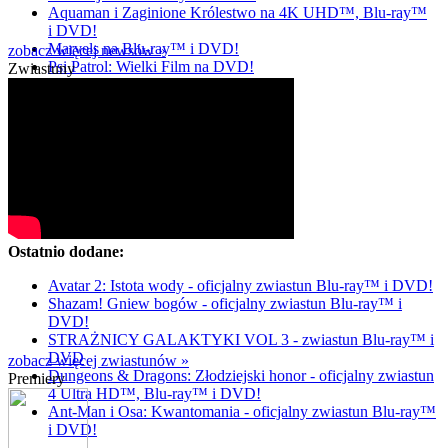
Aquaman i Zaginione Królestwo na 4K UHD™, Blu-ray™
i DVD!
Marvels na Blu-ray™ i DVD!
zobacz więcej newsów »
Psi Patrol: Wielki Film na DVD!
Zwiastuny
Ostatnio dodane:
Avatar 2: Istota wody - oficjalny zwiastun Blu-ray™ i DVD!
Shazam! Gniew bogów - oficjalny zwiastun Blu-ray™ i
DVD!
STRAŻNICY GALAKTYKI VOL 3 - zwiastun Blu-ray™ i
DVD
zobacz więcej zwiastunów »
Dungeons & Dragons: Złodziejski honor - oficjalny zwiastun
Premiery
4 Ultra HD™, Blu-ray™ i DVD!
Ant-Man i Osa: Kwantomania - oficjalny zwiastun Blu-ray™
i DVD!