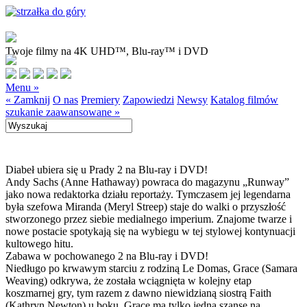
Twoje filmy na 4K UHD™, Blu-ray™ i DVD
Menu »
« Zamknij
O nas
Premiery
Zapowiedzi
Newsy
Katalog filmów
szukanie zaawansowane »
Diabeł ubiera się u Prady 2 na Blu-ray i DVD!
Andy Sachs (Anne Hathaway) powraca do magazynu „Runway”
jako nowa redaktorka działu reportaży. Tymczasem jej legendarna
była szefowa Miranda (Meryl Streep) staje do walki o przyszłość
stworzonego przez siebie medialnego imperium. Znajome twarze i
nowe postacie spotykają się na wybiegu w tej stylowej kontynuacji
kultowego hitu.
Zabawa w pochowanego 2 na Blu-ray i DVD!
Niedługo po krwawym starciu z rodziną Le Domas, Grace (Samara
Weaving) odkrywa, że została wciągnięta w kolejny etap
koszmarnej gry, tym razem z dawno niewidzianą siostrą Faith
(Kathryn Newton) u boku. Grace ma tylko jedną szansę na