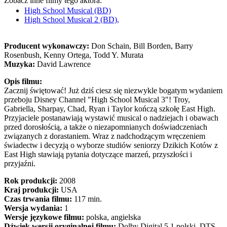
Zobacz inne filmy tego aktora:
High School Musical (BD)
High School Musical 2 (BD),
Producent wykonawczy:
Don Schain, Bill Borden, Barry
Rosenbush, Kenny Ortega, Todd Y. Murata
Muzyka:
David Lawrence
Opis filmu:
Zacznij świętować! Już dziś ciesz się niezwykle bogatym wydaniem
przeboju Disney Channel "High School Musical 3"! Troy,
Gabriella, Sharpay, Chad, Ryan i Taylor kończą szkołę East High.
Przyjaciele postanawiają wystawić musical o nadziejach i obawach
przed dorosłością, a także o niezapomnianych doświadczeniach
związanych z dorastaniem. Wraz z nadchodzącym wręczeniem
świadectw i decyzją o wyborze studiów seniorzy Dzikich Kotów z
East High stawiają pytania dotyczące marzeń, przyszłości i
przyjaźni.
Rok produkcji:
2008
Kraj produkcji:
USA
Czas trwania filmu:
117 min.
Wersja wydania:
1
Wersje językowe filmu:
polska, angielska
Dźwięk wersji oryginalnej filmu:
Dolby Digital 5.1 polski, DTS-